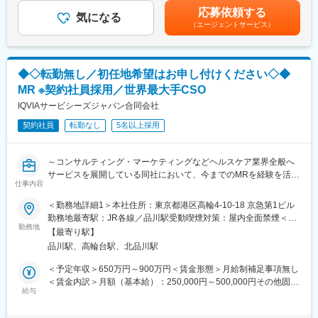
四半期一時金：10万円（四半期に1回、10万円程度支給）※ただし
■夜勤なし！日勤・土日祝休みで働き方改善・ワークライフバラン
応募依頼する
気になる
支給条件有。他、永続勤務報奨金（3年勤務5万円支給、5年勤務
スの両立が叶う！
《職種に関して》
（エージェントサービス）
10万円…）ございます。賃金はあくまでも目安の金額であり、選
■明確な評価制度あり！自身の成果や頑張りが客観的に評価され、
■MRとは主に医師や薬剤師等へ、担当製品の情報提供を行いま
考を通じて上下する可能性があります。月給(月額)は固定手当を含
年収に反映されます。また、在籍年数が増えると永年勤続報奨金
す。担当施設の患者様に応じた情報提供や、担当製品の処方後の
めた表記です。
や四半期一時金などの手当もアップします。つまり、やりがいや
情報収集を行います。
◆◇転勤無し／初任地希望はお申し付けください◇◆
努力がきちんと報われる報酬制度になっています。
変更の範囲：会社の定める業務
MR ※契約社員採用／世界最大手CSO
《丁寧な研修・支援体制で成長を応援！》
IQVIAサービシーズジャパン合同会社
入社後は2カ月間の研修制度がありますので、未経験の方も安心し
てご応募ください！同期社員と一緒に集中的に研修を行い、その
契約社員
転勤なし
5名以上採用
後配属先に応じた製品研修を行います。
※配属は入社後に確定する予定です。
～コンサルティング・マーケティングなどヘルスケア業界全般へ
また、配属後も一人ひとりの知識とスキルレベルを上げるために
サービスを展開している同社において、今までのMRを経験を活か
様々な研修をご用意しています。
仕事内容
し活躍することが可能です～
《あなたの想いを実現する豊富なキャリアプランとサポート体
＜勤務地詳細1＞本社住所：東京都港区高輪4-10-18 京急第1ビル
■具体的な業務詳細：これまでのMRとしての実績、経験をもと
制！》
勤務地最寄駅：JR各線／品川駅受動喫煙対策：屋内全面禁煙＜勤
に、同社のコントラクトMRとしてクライアントのビジネスに貢献
志向性やその時の環境に応じてや「１つの領域で専門性を高め
勤務地
務地詳細2＞全国住所：全国 ※希望勤務地はアドバイザーにお伝
【最寄り駅】
いただきます。
る」「幅広い疾患をカバーできるオールラウンダーになる」「本
えください。 受動喫煙対策：屋内全面禁煙変更の範囲：会社の定
品川駅、高輪台駅、北品川駅
・現在MRは正社員採用を積極的に行っておりますが、ご転勤が難
社部門（マネージャー、研修部門など）へのキャリアチェンジ」
める事業所
しい方に向けて、契約社員採用も実施しております
など幅広いキャリアプランがあります。また、弊社のマネージャ
＜予定年収＞650万円～900万円＜賃金形態＞月給制補足事項無し
・担当エリア内での訪問医療施設のターゲティング、担当医療施
ーのほとんどは、MRからキャリアをチェンジしているメンバーで
＜賃金内訳＞月額（基本給）：250,000円～500,000円その他固定
設への訪問計画作成、担当医療施設への訪問、医療従事者とのリ
す。担当マネージャーが定期的に面談を行い、分からないことや
給与
手当/月：27,000円＜月給＞277,000円～527,000円＜昇給有無＞
レーション構築
将来のキャリアに関してサポートをしていきます。
有＜残業手当＞無＜給与補足＞【残業手当について】管理監督者
・卸への訪問、同行、卸 MS（Marketing Specialist 医薬品卸販売