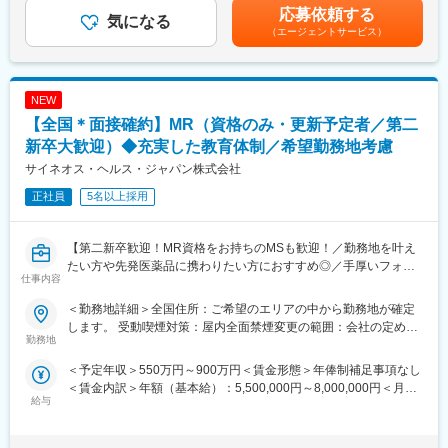
応募依頼する
気になる
【業務内容】
（エージェントサービス）
入社後は配属前研修を受けたのち、当社クライアントである医療
機器メーカーへ配属されます。
行っていただくお仕事は、医療機器メーカーとして製品のシェア
NEW
拡大と適正使用のための働きかけ。
医療機器営業時代に培った経験をそのまま活かしていただきま
【全国＊面接確約】MR（資格のみ・更新予定者／第二
す。
新卒大歓迎）◆充実した教育体制／希望勤務地考慮
今までのご経験を活かせるプロジェクトをご提案いたします。
サイネオス・ヘルス・ジャパン株式会社
正社員
5名以上採用
【EPファーマラインでキャリアを築くメリット】
■入社後も強力なバックアップが受けられます！
業界のご経験があっても、会社が異なれば「当たり前」も異なり
【第二新卒歓迎！MR資格をお持ちのMSも歓迎！／勤務地を叶え
ます。
たい方や先発医薬品に携わりたい方におすすめ◎／手厚いフォロ
仕事内容
業界経験者だからこそのギャップをいち早く解消するのが、本部
ー体制・プロジェクトマネージャーとの連携強】
スタッフであるプロジェクトマネージャーの役割です。
＜勤務地詳細＞全国住所：ご希望のエリアの中から勤務地が確定
1人のプロジェクトマネージャーが管理する営業は約20名程度で
【はじめに】
します。 受動喫煙対策：屋内全面禁煙変更の範囲：会社の定める
あり、相談事があればいつでも連絡できる距離感です。
MR資格をお持ちの方（MRの実務未経験OK）をお待ちしておりま
勤務地
事業所
1～2カ月に一度の面談も実施しており、日々の業務だけでなく中
す。CSOの中でも特に手厚いサポート体制の中で、若手や経験が
＜予定年収＞550万円～900万円＜賃金形態＞年俸制補足事項なし
長期的な視点での相談も可能です。ぜひ頼ってください。
浅い方もMRとしてスキルが身に着く環境です。外資製薬メーカー
＜賃金内訳＞年額（基本給）：5,500,000円～8,000,000円＜月額
やバイオベンチャーとの繋がりが強く最先端の医薬品に携われる
給与
＞458,333円～666,666円（12分割）＜昇給有無＞有＜残業手当＞
■基本的に稼働率は100%
チャンスがあります。
無＜給与補足＞同社は年俸制になります。別途以下のような手当
常時、待機期間が発生することが無いよう隙間なくアサインをし
があります。■四半期一時金：10万円（四半期に1回、10万円程度
ています。これも比較的少数規模に抑えて運営を行っているから
【魅力ポイント】