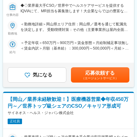
たる「キャリア形成」を丁寧にサポートします。その繋がりやノ
◆◇業界最大手CSO／世界中でヘルスケアサービスを提供する
ウハウの蓄積から、メーカーさんへ転籍の可能性があるPJTも紹
IQVIAにて、MR担当を募集致します！大企業ならではの豊富なキ
介可能、また過去には、10年ほどブランクのある50代の方のご支
仕事内容
ャリアパスがございます◆◇
援の実績もあるなど選考の合格率も高いです。
（3）長期就業／キャリア形成が可能
＜勤務地詳細＞岡山県エリア住所：岡山県／選考を通じて配属先
【具体的な業務詳細】
弊社所属のMRはシニア（50代）がボリュームゾーン。プロジェ
を決定します。 受動喫煙対策：その他（主要事業所は屋内全面禁
国内トップクラスのプロジェクト受託実績を誇る当社の一員とし
クト終了後も責任をもって再配属先を探します。また、過去営業
勤務地
煙）変更の範囲：会社の定める事業所
て、医薬品PJなどを中心にクライアントビジネス拡大に貢献して
成績の優秀な方ではメーカー登用の実績もあります。
＜予定年収＞650万円～900万円＜賃金形態＞月給制補足事項無し
いただきます。
＜賃金内訳＞月額（基本給）：300,000円～500,000円＜月給＞
・担当エリアの訪問医療施設のターゲティング、担当医療施設へ
■企業の特徴
給与
300,000円～500,000円＜昇給有無＞有＜残業手当＞無＜給与補足
の訪問計画作成、担当医療施設への訪問、医療従事者とのリレー
同社は国内最大級のヘルステック企業のグループ会社で、安定し
＞【残業手当について】管理監督者の承認の上、研究会、顧客と
ション構築
た財務基盤のもとで働けます。医療従事者向けポータルサイト
の会議等が発生する場合、別途残業手当支給する。【補足】プロ
・卸への訪問、同行、卸 MSとのリレーション構築
「CareNet.com」を運営する親会社の強力なサポートを受けなが
ジェクト稼働手当(35,000円)、外勤日当（1日1,500円／外勤3.5時
・医療従事者向けの説明会の企画・実施、医師同士のコミュニケ
ら、最新の医療情報に触れられる環境が整っています。成長フェ
応募依頼する
気になる
間以上）■変動賞与制（6月・12月・3月）※平均実績6ヶ月分■イン
ーション推進のための研究会・勉強会の立ち上げ、講演会の企
ーズの活気あふれる環境で、キャリアアップを目指せる魅力的な
（エージェントサービス）
センティブ：3月（対象者）賃金はあくまでも目安の金額であり、
画・運営 等
職場です。
選考を通じて上下する可能性があります。月給(月額)は固定手当を
※勤務地については、選考内で希望を伺ったうえで決定します。
また、グループ間でのキャリア開発も可能です。MR以外の他職種
含めた表記です。
へのキャリア形成も進めていることも大きな特徴です。
【岡山／業界未経験歓迎！】医療機器営業◆年収450万
＼IQVIAでMRとして働く魅力／
（１）充実の待遇：同業他社の中でも平均給与の高さや非課税の
変更の範囲：会社の定める業務
円～／世界トップ級シェアのCSO／キャリア形成可
日当の支給の他、退職金や団体保険制度、単身赴任手当や月1回の
サイネオス・ヘルス・ジャパン株式会社
帰省交通費の支給など福利厚生が充実しており、長期就業される
社員が多いのも特徴です。
正社員
（２）豊富なキャリアップの機会があります： MRとして専門性
を磨き、管理職を目指していただく方も多くございますし、社内