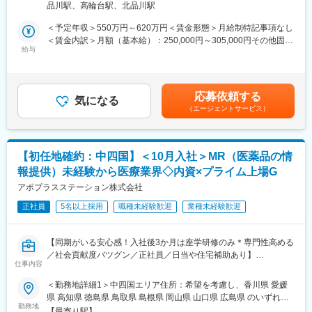
所：東京都港区高輪4-10-18 京急第1ビル勤務地最寄駅：JR各線／
品川駅、高輪台駅、北品川駅
職です。IQVIAのお客様である国内医薬品メーカーにて、医薬品の
へのキャリアアップ＆キャリアチェンジの可能性アリ）
品川駅受動喫煙対策：屋内全面禁煙変更の範囲：会社の定める事
営業活動を行っていただきます。
変更の範囲：会社の定める業務
業所
＜予定年収＞550万円～620万円＜賃金形態＞月給制特記事項なし
人々の命を守る商材に携わるため、社会貢献性と安定性を兼ね備
■充実した研修制度
＜賃金内訳＞月額（基本給）：250,000円～305,000円その他固定
えたお仕事です。
・入社後3ヶ月は研修に専念（基礎から習得）
給与
手当/月：35,000円＜月給＞285,000円～340,000円＜昇給有無＞
・全員未経験入社！同期とスタートできる環境
有＜残業手当＞無＜給与補足＞【残業手当について】管理監督者
■入社後の流れ
・配属後もマネージャーや先輩MRが成長をサポート
の承認の上、研究会、顧客との会議等が発生する場合、別途残業
まずはご入社から2か月間MR導入研修を受講し、MR資格を取得
手当支給する。【補足】プロジェクト稼働手当(35,000円)、外勤
応募依頼する
していただきます。
■手厚い福利厚生
気になる
日当（1日1,500円／外勤3.5時間以上）■変動賞与制（6月・12
（エージェントサービス）
資格取得と聞くとハードルが高く思われる方もいるかもしれませ
・外勤手当（1日1,500円）
月・3月）※平均実績6ヶ月分■インセンティブ：3月（対象者）賃
んが、当社の取得率は業界平均より20%ほど高い95%程度を維持
・社宅制度（家賃60％会社負担）※条件あり
金はあくまでも目安の金額であり、選考を通じて上下する可能性
しています。
・転勤時の引越し費用負担
があります。月給(月額)は固定手当を含めた表記です。
文理問わず一から学べる環境を整えているため、専門知識は入社
・単身赴任手当／帰省補助
【初任地確約：中四国】＜10月入社＞MR（医薬品の情
後に身に付ける意欲があれば問題ございません。
報提供）未経験から医療業界◇内資×プライム上場G
社員の活躍事例についての詳細は、是非こちらのURLも併せてご
■当社の特徴
覧ください。
アポプラスステーション株式会社
研修終了後は各製薬メーカーのプロジェクトに配属される『コン
https://healthcarecareerpark.iqvia.com/
クラクトMR』。配属期間は平均2～3年程。
正社員
5名以上採用
職種未経験歓迎
業種未経験歓迎
新薬案件を中心にプロジェクトが豊富にあり、成長機会が広がり
■具体的な業務
ます。
すでに取引のある病院の医師や薬剤師に向け、医薬品の効果や副
【同期がいる安心感！入社後3か月は座学研修のみ＊専門性高める
作用・適切な使用方法などの情報を提供し、薬剤のプロモーショ
■豊富なキャリアパス
／社会貢献度バツグン／正社員／日当や住宅補助あり】
ン活動を行っていただきます。メインの業務は情報提供となるた
がんや希少疾患の医薬品担当など専門性を深めるキャリアや、マ
仕事内容
め、価格交渉・納品・注文書の対応等は基本的に発生せず、営業
ネジメント・人材育成など多様なキャリアパスが可能。実際に社
★本ポジションは、未経験から医療業界で活躍できます！
＜勤務地詳細1＞中四国エリア住所：希望を考慮し、香川県 愛媛
活動に専念できる環境です。
内でキャリアチェンジして活躍している社員も多数います。
・医療を通じて社会に貢献したい
県 高知県 徳島県 鳥取県 島根県 岡山県 山口県 広島県 のいずれか
個人の予算はありますが、チーム内で助け合う社風が整ってお
・仕事を通じて学びを深め自己の成長を実感したい
勤務地
に配属致します。受動喫煙対策：屋内全面禁煙＜勤務地詳細2＞本
り、過度なプレッシャーなく顧客とじっくり関係構築が可能で
【最寄り駅】