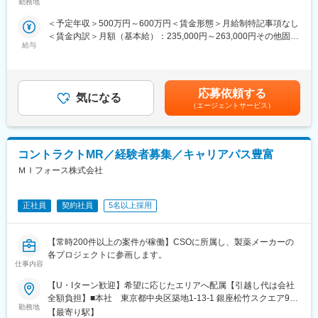
この求人は10月1日入社の求人となります
勤務地
屋内全面禁煙変更の範囲：会社の定める事業所
★入社同期がいるため、一緒に頑張れる環境です！専門性の高い
※入社後は合同研修からスタート
営業職が目指せます。
＜予定年収＞500万円～600万円＜賃金形態＞月給制特記事項なし
入社月が決まっているため同期も多く安心してスタート可能
＜賃金内訳＞月額（基本給）：235,000円～263,000円その他固定
■魅力ポイント：
給与
手当/月：36,000円～43,000円＜月給＞271,000円～306,000円＜
＜MR（医薬情報担当者）とは＞
＜安定性＞
昇給有無＞有＜残業手当＞無＜給与補足＞■上記年収には、社宅
医師や薬剤師に対して薬の情報を伝え、「正しく使ってもらうた
・誰にとっても必要不可欠な医療業界は、景気の影響に左右され
(当社負担分)と日当が含まれます。■社用車貸与と共にガソリン代
めのサポート」をする仕事です
にくく、安定した売上を誇っています。
を全額支給 ■賞与年2回（昨年度実績4.2ヶ月）、報酬改定年1回■
具体的には、「どんな病気に効くか（効果）／安全性（副作用や
応募依頼する
・当社は、東証プライム上場以来、10期連続で増収中のクオール
気になる
全国勤務が可能な方は、50万円の一時金を支給(3ヶ月の試用期間
注意点）／品質に問題はないか」をわかりやすく伝えます
（エージェントサービス）
グループに属しており、主力事業を担っています。
後の翌月給与で支給)賃金はあくまでも目安の金額であり、選考を
また、現場で使われた際の声を聞き取り製薬会社へ届け、より良
通じて上下する可能性があります。月給(月額)は固定手当を含めた
い薬づくりにも貢献します
＜社会貢献度の高さ＞
表記です。
自分が関わった薬が患者様の治療につながり、感謝されるやりが
自身の売上・営業活動が患者さんのQOLの向上や病気から救うこ
コントラクトMR／経験者募集／キャリアパス豊富
いのある仕事です
とに繋がるため、やりがいをもって営業できます。
ＭＩフォース株式会社
＼＼求人のポイント／／
＜頑張りは適切に評価＞
◎未経験から医療業界へ｜大手製薬会社のプロジェクトで働ける
成果に応じた評価制度が整っており、頑張り次第で大幅な年収UP
◎3ヶ月研修＋OJTでゼロから育成｜専門性の高いキャリア形成
正社員
契約社員
5名以上採用
も目指せます。
◎年収500万円～＋社宅補助あり｜収入アップ可能
◎異業種出身者（営業、接客、旅行・ホテル、介護、公務員、教
■福利厚生（転勤を伴う場合）：
【常時200件以上の案件が稼働】CSOに所属し、製薬メーカーの
員など）が活躍中
＜社宅制度（法人契約）＞
各プロジェクトに参画します。
・家賃：一部会社負担
仕事内容
■入社後の流れ
・住居契約初期経費：会社負担（上限設定あり）
▽約3ヶ月の研修（医療知識・業務理解）
【U・Iターン歓迎】希望に応じたエリアへ配属【引越し代は会社
・入居時の引越し費用：会社負担（会社指定業者）
▽現場配属（4ヶ月目～）※マネージャーなど周囲のサポートを受
全額負担】■本社 東京都中央区築地1-13-1 銀座松竹スクエア9F■
けながら実務習得
勤務地
勤務エリア：（1）北海道：北海道（2）東北：青森・秋田・岩
【最寄り駅】