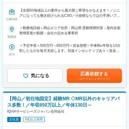
可能です。
【全国50地域以上の案件から最大限ご希望をかなえます！／シニ
■ワークライフバランスを整えやすい環境◎：
アになっても働き続けられるCSO／小規模ならではの手厚いフォ
土日祝休み・完全週休2日で、お休みもしっかり取得いただけま
仕事内容
ロー】
す。また女性も多く活躍しており、産休育休取得や復帰実績も非
常に高く、ライフイベントにも理解があるため、長期就業しやす
＜勤務地詳細＞岡山エリア住所：岡山県 受動喫煙対策：屋内全面
■業務内容
い環境です。
禁煙変更の範囲：会社の定める事業所
コントラクトMRとして大手製薬会社（国内／外資）のPJTへの配
勤務地
属となります。
■キャリアパス：
＜予定年収＞500万円～850万円＜賃金形態＞年俸制※年収を12分
PJT期間は1年～3年で、MRの資格・経験をお持ちの方であればご
MRとしての経験を積んだ後のキャリアパスとしましては、「別の
割したものを毎月支給します。別途インセンティブあり＜賃金内
活躍いただけます。
プロジェクトに参加して、幅広く経験値を高める」「プロジェク
給与
訳＞年額（基本給）：3,600,000円～6,660,000円固定残業手当/
ライフスタイルとキャリアプランに合わせて全国50地域以上の案
ト配属先の企業に正社員MRとして入社し、キャリアアップ」等、
月：80,000円～110,000円（固定残業時間40時間0分/月）超過し
件から勤務地をご提案させていただきます。
さまざまなキャリアの選択肢が用意されています。
た時間外労働の残業手当は追加支給＜月額＞380,000円～665,000
年収は現職考慮（モデル年収：20代650万、40代後半850万）領
円（12分割）（一律手当を含む）＜昇給有無＞有＜残業手当＞有
域を変えてのPJT打診も可能です。また、無期雇用派遣となるた
変更の範囲：会社の定める業務
応募依頼する
気になる
＜給与補足＞※面接を通して、ご経験やスキルにより当社規定に基
め、ＰＪＴの期間外もベース給与は保証いたします。
（エージェントサービス）
づき決定いたします。■昇給、インセンティブあり■モデル年収：
20代650万、40代後半850万賃金はあくまでも目安の金額であ
■当社で働く魅力
り、選考を通じて上下する可能性があります。月給(月額)は固定手
（1）最大限希望を考慮します
当を含めた表記です。
【岡山／初任地固定】経験MR ◇MR以外のキャリアパ
全国50地域以上のPJTからご提案し、なるべくご希望の勤務地に
アサインが可能です。また、次の契約での再配属の際の地域もし
ス多数！／年収650万以上／年休130日～
っかり考慮いたします。これは小規模ならではの社内バッティン
IQVIAサービシーズジャパン合同会社
グの少なさも大きく影響しています。
（2）小規模ならではの手厚いサポート
正社員
5名以上採用
CSO業界で10年以上のキャリアを持つ社員が、あなたの生涯のわ