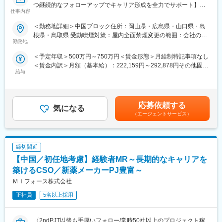
件を保有しています。また原則、将来的にクライアント先への転
つ継続的なフォローアップでキャリア形成を全力でサポート】
仕事内容
籍も視野に入れた内容で案件を受注しています。(＝将来的に医療
機器メーカーの正規社員としての勤務が可能)
■業務内容：
＜勤務地詳細＞中国ブロック住所：岡山県・広島県・山口県・島
これを可能にしている背景としては、比較的少数規模を保って運
医療系総合職として製薬メーカーや医療機器メーカー等業務を委
根県・鳥取県 受動喫煙対策：屋内全面禁煙変更の範囲：会社の定
営を行っているからこそマネージャーの目が行き届く環境を整え
託する「CSO」に所属し、プロジェクトごとに複数のメーカーで
勤務地
める事業所（リモートワーク含む）
ることができ、顧客からの信頼が厚いためです。
勤務いただきます。今回は大手医療機器メーカー様へのプロジェ
＜予定年収＞500万円～750万円＜賃金形態＞月給制特記事項なし
クトへアサイン予定です。グローバルトップメーカーなど様々な
＜賃金内訳＞月額（基本給）：222,159円～292,878円その他固定
■入社後も強力なバックアップが受けられます！
PJTに携わる事が出来ます。
給与
手当/月：68,750円～95,000円固定残業手当/月：84,091円～
CSOは本部のバックアップ体制が何より重要です。1人のプロジ
112,122円（固定残業時間30時間0分/月）超過した時間外労働の
ェクトマネージャーが管理する営業は約20名程度であり、相談事
■医療機器営業・MR：
残業手当は追加支給＜月給＞375,000円～500,000円（一律手当を
があればいつでも連絡できる距離感です。1～2カ月に一度の面談
ご本人の希望やお人柄を見て活躍できる場を提供いたします。
含む）＜昇給有無＞有＜残業手当＞有＜給与補足＞業績に応じて
も実施しており、日々の業務だけでなく中長期的な視点での相談
◎医療機器営業
応募依頼する
気になる
インセンティブあり賃金はあくまでも目安の金額であり、選考を
も可能です。また、クライアント・社内評価に基いた明確な評価
医師や医療機器を扱う医療従事者に医療機器の情報提供や販売を
（エージェントサービス）
通じて上下する可能性があります。月給(月額)は固定手当を含めた
制度により、キャリアや年収アップに向けた目標を定めやすい環
行います。販売だけでなく、実際使用する際のトレーニングサポ
表記です。
境です。
ートやアフターフォローまで手掛けることが特徴で、医療の現場
を実感できる活動ができます。
少しでも医療業界でキャリア形成したい！というお気持ちのある
締切間近
◎MR（医薬情報担当者）
方は是非ご応募ください！
医師や薬剤師、看護師など医療従事者に医薬品の効果や副作用な
【中国／初任地考慮】経験者MR～長期的なキャリアを
どの情報提供や情報収集を行います。患者さんのQOL改善に向
築けるCSO／新薬メーカーPJ豊富～
変更の範囲：会社の定める業務
け、日々最新情報を学習し医療の一旦を担う専門性の高い活動が
ＭＩフォース株式会社
できます。
正社員
5名以上採用
■入社後の流れ：
入社後は導入研修を受講。アサイン先企業の研修などフォロー体
制は万全で、医療機器営業に必要な製品知識や業界の知識は入社
〈2ndPJT以後も手厚いフォロー/常時50社以上のプロジェクト稼