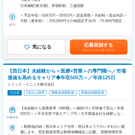
変更の範囲：会社の定める業務
・専門職として知識、技能を身に付けたい
社住所：東京都中央区日本橋2-14-1 フロントプレイス日本橋勤務
す。
日本橋駅(東京都)、茅場町駅、三越前駅
・内資系の安定企業で働きたい
地最寄駅：各線／日本橋駅受動喫煙対策：敷地内喫煙可能場所あ
という方にはおススメです！
り変更の範囲：会社の定める事業所
＜予定年収＞509万円～559万円＜賃金形態＞月給制＜賃金内訳＞
■働き方
＜2人に1人は未経験入社、75%は異業種からの転職者です＞
月額（基本給）：250,000円その他固定手当/月：73,400円固定残
社用車を利用して自宅から病院へ直行直帰の働き方となるため、
給与
業手当/月：101,200円（固定残業時間40時間0分/月）超過した時
柔軟にスケジュール調整が可能です。年間休日130日に加えて有
■職務内容：
間外労働の残業手当は追加支給＜月給＞424,600円（一律手当を
給取得もしやすく、年間140日ほど休んでいる方も多くいます。
MR（医薬情報担当者）として、ドクターや医薬品卸へ訪問、医薬
含む）＜昇給有無＞有＜残業手当＞有＜給与補足＞※能力・前給な
品に関する情報提供を行います。
どを考慮し、規定により決定します。※年収の他に別途日当（月額
■将来的なキャリア：
応募依頼する
気になる
3～4万円）・諸手当有昇給：年1回★頑張りに応じて年収UP★赴
医療営業として専門性を磨き管理職を目指すのはもちろん、他事
（エージェントサービス）
＜MRとは＞
任先の評価次第で大幅に年収をUPできます。（年2回業績給改
業部やグループ会社への異動実績も豊富にございます。（※病院の
医薬品販売に際し、医師への医薬品の効果、効能、副作用を情報
定）賃金はあくまでも目安の金額であり、選考を通じて上下する
経営コンサル、医薬品メーカーのマーケティング支援、人事担当
提供がミッションです。
可能性があります。月給(月額)は固定手当を含めた表記です。
者などの管理部門）
医薬品は「どの成分に、どのような効果があって、誰に使うと良
営業経験を活かして様々なキャリアプランを実現できるのは、当
【西日本】未経験から＜医療×営業＞の専門職へ／市場
いのか」などの情報が付加されて、初めて効果的に使うことがで
社ならではの強みです。
価値を高めるキャリア◆年収500万～／年休125日
きます。医師への適切な医薬品情報の提供を通じて、患者さんの
治療、地域医療課題に貢献することができます。
シミック・イニジオ株式会社
変更の範囲：会社の定める業務
正社員
5名以上採用
職種未経験歓迎
業種未経験歓迎
■安心の研修体制：
・入社から3か月間：座学研修（導入教育）のみ
└医薬品や医療業界、営業方法についての知識を身につけます。
【未経験から医療業界（MR職）へ挑戦×3ヶ月研修で安心／年収
・導入教育終了後は、Web講義、e-Learning、集合研修を組み合
500万～＋手当充実で収入アップ可／大手製薬会社を経験しなが
わせて行う、MR認定試験に100％を担保する対策講座がありま
仕事内容
ら成長／異業種出身者が活躍】
す。
＜勤務地詳細＞西日本エリア住所：西日本エリアのいずれかに配
・現場配属後も月1回以上の面談を設けており、成果を出すための
＜入社月について＞
属します。想定都道府県は勤務地欄補足に記載。 受動喫煙対策：
フォロー体制を整えております。