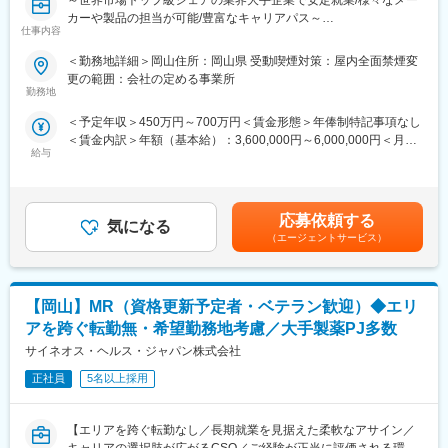
～世界市場トップ級シェアの業界大手企業で安定就業/様々なメー
公募制度も充実しておりますので、IQVIAが展開している他の事業
カーや製品の担当が可能/豊富なキャリアパス～
部への異動も可能です。
仕事内容
※病院の経営コンサル、医薬品メーカーのマーケティング支援、人
営業スタイル：
事担当者などの管理部門など
＜勤務地詳細＞岡山住所：岡山県 受動喫煙対策：屋内全面禁煙変
大学/幹病院、開業医の医師・コメディカルなどと面談して、製品
（３）手厚い研修体制でスキルアップができます：製品研修、ス
更の範囲：会社の定める事業所
に関わる情報提供やデモなどを行います。
キル研修、学術研修と、国内最大手だからこそ仕事に必要な知識
勤務地
やスキルをしっかりと身に付けられる研修制度があります。MRと
＜予定年収＞450万円～700万円＜賃金形態＞年俸制特記事項なし
■キャリアパス
してのスキルのみならず、データ分析、マーケティングなど多角
＜賃金内訳＞年額（基本給）：3,600,000円～6,000,000円＜月額
自身の志向性、働き方に応じて様々なキャリアパスがあります。1
的にヘルスケアのプロフェッショナル人材を育成する研修制度を
給与
＞300,000円～500,000円（12分割）＜昇給有無＞有＜残業手当＞
つの領域を極める、複数のプロジェクトに参画し、経験を広げ
整備しています。
有＜給与補足＞（正社員のみ対象）・昇給年１回 ・プロジェク
る、同社のプロジェクトマネージャーを目指す、リクルートやト
ト賞与（過去実績年俸の約10%）（全社員対象）・四半期一時金
レーニングの部署に異動するなど、自身の努力次第で様々な可能
【IQVIAサービシーズジャパンについて】
ー年収例ー820万円／入社6年目（月給58万円＋賞与＋手当）700
性が開かれています。
・世界100以上の国と地域／8万人の社員が、医薬品の臨床開発～
応募依頼する
気になる
万円／入社3年目（月給50万円＋賞与＋手当）550万円／入社1年
プロモーションに携わり、市場を流通するほぼすべての医薬品に
（エージェントサービス）
目（月給43万円＋賞与＋手当）賃金はあくまでも目安の金額であ
■メーカー転籍のキャリアパス
関与しています
り、選考を通じて上下する可能性があります。月給(月額)は固定手
プロジェクトによってはメーカーへ転籍の打診を受けることがあ
・日本においても業界トップシェアを誇り、常時100以上のPJが
当を含めた表記です。
り、7割程の社員が実際に転籍打診を受けております。断って別の
稼働しています
【岡山】MR（資格更新予定者・ベテラン歓迎）◆エリ
プロジェクトに進むことも可能ですので、ずっと当社に残り様々
な経験を積んだり、何年か当社で働いて幅広い経験を積んでから
アを跨ぐ転勤無・希望勤務地考慮／大手製薬PJ多数
転籍する、といった幅広いキャリアパスがございます。
変更の範囲：会社の定める業務
サイネオス・ヘルス・ジャパン株式会社
■同社(CSO)で働くメリット
正社員
5名以上採用
1.同社に所属し、各メーカーのプロジェクトに参画することで幅
広い領域の経験を積むことができるので、マルチな知識や経験を
【エリアを跨ぐ転勤なし／長期就業を見据えた柔軟なアサイン／
得ることができます。それにより自身の可能性を大きく伸ばすこ