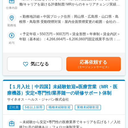
後に習得することができます。
働/キャリアを築ける評価制度/ MRからのキャリアチェンジ実績有
仕事内容
り〉
■ＭＩフォースの魅力：
クライアントである製薬会社のプロジェクトに所属し、MRとして
＜勤務地詳細＞中国ブロック住所：岡山県・広島県・山口県・島
◎PMによる安心のフォロー体制
活躍していただきます。病院やクリニックの医師や医療関係者に
根県・鳥取県 受動喫煙対策：屋内全面禁煙変更の範囲：会社の定
社員の活動を、経験と知識を豊富に持つプロジェクトマネージャ
医薬品の適正使用情報や効能・効果・副作用等の情報提供を行い
勤務地
める事業所（リモートワーク含む）
ーがきめ細やかにフォローしますので、いつでも自信を持って営
ます。
＜予定年収＞550万円～900万円＜賃金形態＞年俸制＜賃金内訳＞
業活動が行えます。
【同社の特徴】
年額（基本給）：4,266,664円～6,206,060円固定残業手当/月：
◎多彩なキャリアパス
■必ず新薬メーカーのプロジェクトにアサインします
給与
102,778円～149,495円（固定残業時間30時間0分/月）超過した時
多数のメーカー様との取引があるからこそ多様な経験を積むこと
当社は必ず新薬のプロジェクトにアサイン致します。領域、勤務
間外労働の残業手当は追加支給＜月額＞458,333円～666,666円
ができ、PMとして顧客や医師とレベルの高い関係を築くことも、
地に関してはお気軽にご相談ください。外資、内資問わず多くの
（12分割）（一律手当を含む）＜昇給有無＞有＜残業手当＞有＜
本社で事業企画や採用、社員の育成などに関わることも可能で
魅力的なプロジェクトを案件としていただいております。
給与補足＞■別途、外勤手当など手当支給※経験・能力などを考慮
す。複数のプロジェクトを経験し、新たなキャリアに挑戦してい
オンコロジーを含め、希少疾患領域も多数ございますので、スペ
応募依頼する
気になる
の上、話し合いで決定賃金はあくまでも目安の金額であり、選考
くことを期待しています。
シャリスト、ゼネラリストどちらも目指すことが可能です。
（エージェントサービス）
を通じて上下する可能性があります。月給(月額)は固定手当を含め
■少数精鋭ならではの魅力～待機リスクが低いため、安心して就業
た表記です。
■勤務地：
できる環境です～
（1）北海道：北海道
適切なフォローを実施するために約300人のMR数を保って運営し
（2）東北：青森・秋田・岩手・山形・宮城・福島
【１月入社｜中四国】未経験歓迎※医療営業（MR・医
ており、プロジェクト終了の数か月前から面談を実施しているた
（3）関東：東京・神奈川・千葉・埼玉・茨城・栃木・群馬
め、隙間なくアサインすることができますのでMRの成長機会を奪
療機器）安定×専門性/業界随一の研修サポート体制
（4）甲信越：新潟・長野・山梨
うことは決してございません。適切なフォローが顧客である製薬
サイネオス・ヘルス・ジャパン株式会社
（5）東海：愛知・岐阜・三重・静岡
企業からの満足にもつながり、業界内でも評価されています。
（6）北陸：富山・石川・福井
■親身なフォロー体制とキャリアを築ける評価制度
正社員
5名以上採用
職種未経験歓迎
業種未経験歓迎
（7）近畿：大阪・京都・滋賀・奈良・和歌山・兵庫
CSOは本部のバックアップ体制が何より重要です。1人のプロジ
（8）中国：岡山・広島・山口・島根・鳥取
ェクトマネージャーが管理するMRは約20名程度であり、相談事
（9）四国：香川・徳島・高知・愛媛
～未経験から安定×専門性の医療業界でキャリアを広げる！／入社
があればいつでも連絡できる距離感です。一カ月に一度の面談も
（10）九州：福岡・大分・宮崎・鹿児島・熊本・佐賀・長崎・沖
後2か月の研修あり・フォロー体制充実～
実施しており、日々の業務だけでなく中長期的な視点での相談も