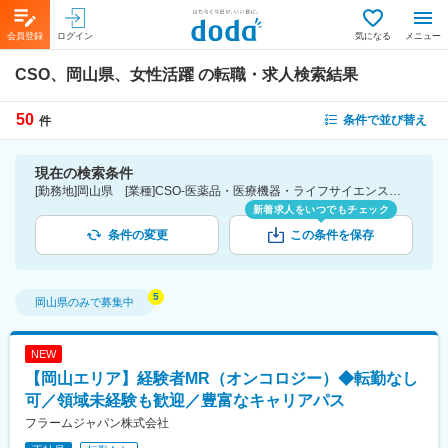
会員登録
ログイン
気になる
メニュー
CSO、岡山県、女性活躍
の転職・求人検索結果
50
条件で並び替え
件
現在の検索条件
[勤務地]岡山県 [業種]CSO-医薬品・医療機器・ライフサイエンス・医療系サービス [詳細条件](会社・職場の環境)女性活躍
新着求人をいつでもチェック
条件の変更
この条件を保存
岡山県
のみで募集中
NEW
【岡山エリア】経験者MR（オンコロジー）◆転勤なし
可／領域未経験も歓迎／豊富なキャリアパス
フラームジャパン株式会社