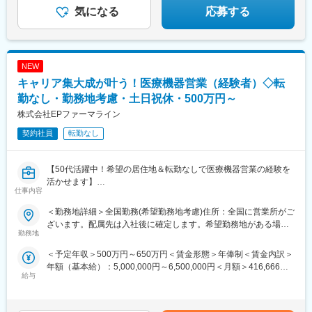
山駅前駅、高松築港駅、ＪＲ松山駅前駅、高知駅前駅、祇園駅(福
気になる
応募する
岡県)、長崎駅前駅、熊本駅前駅、高見橋駅、北１２条駅、あおば
通駅、東宿郷駅、栄町駅(千葉県)、京成船橋駅、新宿駅、大手町駅
(東京都)、茅場町駅、高島町駅、電鉄富山駅、福井城址大名町駅、
日吉町駅、大阪梅田駅(阪神線)、高速神戸駅、西川緑道公園駅、猿
NEW
猴橋町駅、大手町駅(愛媛県)、高知橋駅、五島町駅、二本木口駅、
鹿児島中央駅
キャリア集大成が叶う！医療機器営業（経験者）◇転
勤なし・勤務地考慮・土日祝休・500万円～
株式会社EPファーマライン
契約社員
転勤なし
【50代活躍中！希望の居住地＆転勤なしで医療機器営業の経験を
活かせます】
仕事内容
【はじめに】
＜勤務地詳細＞全国勤務(希望勤務地考慮)住所：全国に営業所がご
大手CSO、EPファーマラインでは医療機器営業においてベテラン
ざいます。配属先は入社後に確定します。希望勤務地がある場合
の方を募集いたします！
勤務地
はご相談ください。 受動喫煙対策：その他（顧客先により異なり
契約社員採用となるため、今までの全国転勤から解放された働き
ます。）変更の範囲：会社の定める事業所
＜予定年収＞500万円～650万円＜賃金形態＞年俸制＜賃金内訳＞
方が可能です。
年額（基本給）：5,000,000円～6,500,000円＜月額＞416,666円
主に医療機器メーカーを早期退職したメンバー、介護などで短期
給与
～541,666円（12分割）＜昇給有無＞有＜残業手当＞有賃金はあ
間医療現場を離れていた方が現在活躍をしています。
くまでも目安の金額であり、選考を通じて上下する可能性があり
※別途正社員募集も行っております(転勤あり)ので、ご要望がござ
ます。月給(月額)は固定手当を含めた表記です。
いましたらお申し付けください！