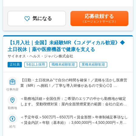
サイン先の中から面談を積み重ね、あなたの希望するキャリアや
くまでも目安の金額であり、選考を通じて上下する可能性があり
働き方、勤務場所に最も適したご提案をさせていただきます！
ます。月給(月額)は固定手当を含めた表記です。
【業務内容】
医療業界内でのキャリアアップを考えている方、メーカーへの転
応募依頼する
大手製薬会社などを中心としたクライアントのプロジェクトへの
職を視野に入れている方等、全力でサポートいたしますので是非
気になる
配属です。担当エリアの医療機関（開業医、病院）を訪問して、
（エージェントサービス）
ご応募ください！
医師、薬剤師に課題解決するための医薬品情報を提供、副作用情
※未経験の方も募集を行っておりますので、お気軽にご相談くださ
報の収集を行っていただきます。
い
【1月入社｜全国】未経験MR《コメディカル歓迎》◆
《具体的には...》
【EPファーマラインでキャリアを築くメリット】
土日祝休｜薬や医療機器で健康を支える
■新薬のプロモーション
■優良案件多数／メーカー転籍を支援
■長期収載品の市場拡大
他社では見かけないような大手メーカーの案件や最先端製品の案
サイネオス・ヘルス・ジャパン株式会社
■ジェネリック医薬品のプロモーション
件を保有しています。また原則、将来的にクライアント先への転
正社員
5名以上採用
職種未経験歓迎
業種未経験歓迎
※プロジェクトの状況によっては、選考保留（ご紹介できるプロジ
籍も視野に入れた内容で案件を受注しています。(＝将来的に医療
ェクトが出るまで保留）となる場合もございますのであらかじめ
機器メーカーの正規社員としての勤務が可能) これを可能にして
ご認識の程よろしくお願いします※
いる背景としては、比較的少数規模を保って運営を行っているか
【日勤・土日祝休み”で自分の時間を確保！／資格を活かし医療営
らこそマネージャーの目が行き届く環境を整えることができ、顧
業（MR）へ挑戦！／丁寧な導入研修があるので安心◎】
変更の範囲：会社の定める業務
客からの信頼が厚いためです。
仕事内容
《資格と想いがあれば活躍できる！》
＜勤務地詳細＞全国住所：ご希望のエリアの中から勤務地が確定
■入社後も強力なバックアップが受けられます！
「誰かのためになる仕事がしたい」「社会貢献につながる仕事を
します。 受動喫煙対策：屋内全面禁煙変更の範囲：会社の定める
CSOは本部のバックアップ体制が何より重要です。1人のプロジ
したい」という想いがあればOK！当社には、臨床経験を活かして
勤務地
事業所
ェクトマネージャーが管理する営業は約20名程度であり、相談事
医療営業にチャレンジし活躍しているメンバーが多数在籍してい
があればいつでも連絡できる距離感です。1～2カ月に一度の面談
＜予定年収＞500万円～650万円＜賃金形態＞年俸制補足事項なし
ます。
も実施しており、日々の業務だけでなく中長期的な視点での相談
＜賃金内訳＞年額（基本給）：3,600,000円～4,500,000円＜月額
これまでの経験を活かして新たなフィールドで活躍したい方を歓
も可能です。また、クライアント・社内評価に基いた明確な評価
給与
＞300,000円～375,000円（12分割）＜昇給有無＞有＜残業手当＞
迎いたします。
制度により、キャリアや年収アップに向けた目標を定めやすい環
有＜給与補足＞同社は年俸制になります。別途以下のような手当