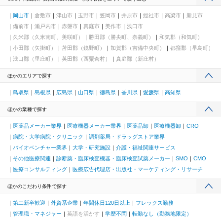
岡山市
倉敷市
津山市
玉野市
笠岡市
井原市
総社市
高梁市
新見市
備前市
瀬戸内市
赤磐市
真庭市
美作市
浅口市
久米郡（久米南町、美咲町）
勝田郡（勝央町、奈義町）
和気郡（和気町）
小田郡（矢掛町）
苫田郡（鏡野町）
加賀郡（吉備中央町）
都窪郡（早島町）
浅口郡（里庄町）
英田郡（西粟倉村）
真庭郡（新庄村）
ほかのエリアで探す
鳥取県
島根県
広島県
山口県
徳島県
香川県
愛媛県
高知県
ほかの業種で探す
医薬品メーカー業界
医療機器メーカー業界
医薬品卸
医療機器卸
CRO
病院・大学病院・クリニック
調剤薬局・ドラッグストア業界
バイオベンチャー業界
大学・研究施設
介護・福祉関連サービス
その他医療関連
診断薬・臨床検査機器・臨床検査試薬メーカー
SMO
CMO
医療コンサルティング
医療広告代理店・出版社・マーケティング・リサーチ
ほかのこだわり条件で探す
第二新卒歓迎
外資系企業
年間休日120日以上
フレックス勤務
管理職・マネジャー
英語を活かす
学歴不問
転勤なし（勤務地限定）