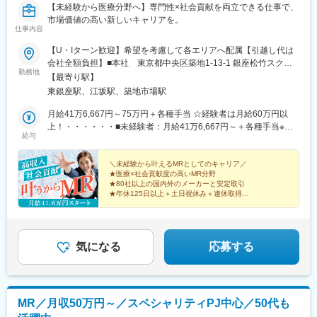
変更の範囲：会社の定める業務
【未経験から医療分野へ】専門性×社会貢献を両立できる仕事で、
市場価値の高い新しいキャリアを。
仕事内容
【U・Iターン歓迎】希望を考慮して各エリアへ配属【引越し代は
会社全額負担】■本社 東京都中央区築地1-13-1 銀座松竹スクエ
勤務地
ア9F■勤務エリア：（1）北海道：北海道（2）東北：青森・秋
【最寄り駅】
田・岩手・山形・宮城・福島（3）関東：東京・神奈川・千葉・埼
東銀座駅、江坂駅、築地市場駅
玉・茨城・栃木・群馬（4）甲信越：新潟・長野・山梨（5）東
海：愛知・岐阜・三重・静岡（6）北陸：富山・石川・福井（7）
月給41万6,667円～75万円＋各種手当 ☆経験者は月給60万円以
近畿：大阪・京都・滋賀・奈良・和歌山・兵庫（8）中国：岡山・
上！・・・・・・■未経験者：月給41万6,667円～＋各種手当※上
給与
広島・山口・島根・鳥取（9）四国：香川・徳島・高知・愛媛
記には固定残業代（7万9,114円～／30時間分）を含みます。※超
（10）九州：福岡・大分・宮崎・鹿児島・熊本・佐賀・長崎・沖
過分は別途全額支給いたします。◎手当を含めれば初年度から年
縄※勤務地限定～全国転勤（規定あり）の選択可能※配属エリアは
収600万円以上も可能！・・・・・・■経験者：月給60万円～75万
＼未経験から叶えるMRとしてのキャリア／
★医療×社会貢献度の高いMR分野
希望を考慮して決定いたします。希望範囲外への転勤はありませ
円＋各種手当※上記には固定残業代（11万760円～／30時間分）を
★80社以上の国内外のメーカーと安定取引
ん。※変更の範囲：会社の定める事業所（リモートワーク含む）
含みます。※超過分は別途全額支給いたします。＜年収例＞◎初年
★年休125日以上＋土日祝休み＋連休取得OK
度年収は700万円以上！◎最大年収900万円以上も目指せる
★eラーニング・資格取得支援など研修充実
★初年度年収600万以上も可
♪・・・・・・＼社員の年収例／ 800万円／36歳（入社3年） 860
万円／42歳（入社4年） 920万円／45歳（入社6年） ※諸手当含む
気になる
応募する
MR／月収50万円～／スペシャリティPJ中心／50代も