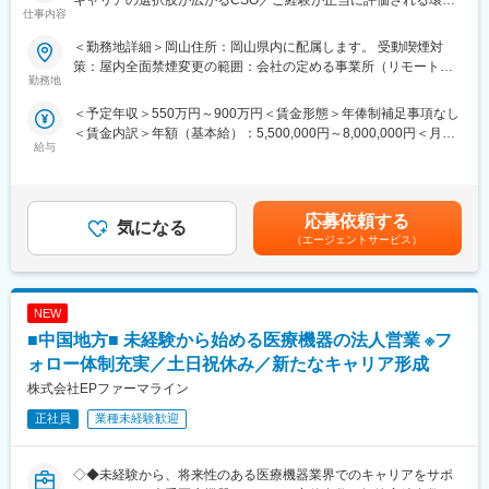
キャリアの選択肢が広がるCSO／ご経験が正当に評価される環
とができます。
仕事内容
境】
2.キャリアパスが多数あるだけでなく、メーカー社員に比べ、早
期にキャリアを積むことができます。努力と能力によって、給与
＜勤務地詳細＞岡山住所：岡山県内に配属します。 受動喫煙対
【はじめに】
もポジションも上げることができます。
策：屋内全面禁煙変更の範囲：会社の定める事業所（リモートワ
今回はMRを募集します。MR資格更新予定の方・ベテランの方も
3.志向性と環境に応じてキャリアチェンジが可能です。定期的な
勤務地
ーク含む）
歓迎です。勤務地はご本人様の希望を鑑み決定いたします。20代
面談を通じて、その時々の志向性や状況に応じて最適なプロジェ
＜予定年収＞550万円～900万円＜賃金形態＞年俸制補足事項なし
～50代まで幅広く活躍しており、長期就業も叶う環境です。
クトを提示します。家庭環境の変化など、フレキシブルにキャリ
＜賃金内訳＞年額（基本給）：5,500,000円～8,000,000円＜月額
アを形成しすることが可能です。
給与
＞458,333円～666,666円（12分割）＜昇給有無＞有＜残業手当＞
【業務内容】
無＜給与補足＞同社は年俸制になります。別途以下のような手当
大手製薬会社などを中心としたクライアントのプロジェクトへの
4.明確な評価制度
があります。・四半期一時金：10万円（四半期に1回、10万円程
配属です。担当エリアの医療機関（開業医、病院）を訪問して、
自身の成果や頑張りが客観的に評価され、年収に反映されます。
度支給）※ただし支給条件有。賃金はあくまでも目安の金額であ
医師、薬剤師に課題解決するための医薬品情報を提供、副作用情
また、在籍年数が増えると永年勤続報奨金や四半期一時金などの
応募依頼する
気になる
り、選考を通じて上下する可能性があります。月給(月額)は固定手
報を収集を行っていただきます。
手当もアップします。つまり、やりがいや努力がきちんと報われ
（エージェントサービス）
当を含めた表記です。
る報酬制度になっています。
《具体的には...》
■新薬のプロモーション
■同社について：
NEW
■長期収載品の市場拡大
同社は、医療機器・製薬メーカーの営業領域を支援するCSOと呼
■ジェネリック医薬品のプロモーション
ばれる業種です。メーカーからのオーダーに対し自社の社員を派
■中国地方■ 未経験から始める医療機器の法人営業 ※フ
※プロジェクトの状況によっては、選考保留（ご紹介できるプロジ
遣しています。医療機器は製品によって営業スタイルが異なりま
ォロー体制充実／土日祝休み／新たなキャリア形成
ェクトが出るまで保留）となる場合もございますのであらかじめ
すが、同社では転職せずに様々な医療機器を経験し、自身に合っ
株式会社EPファーマライン
ご認識の程よろしくお願いします※
た営業スタイルを探ることも可能です。
正社員
業種未経験歓迎
【魅力ポイント】
変更の範囲：会社の定める業務
■エリアを跨ぐ転勤なし：
初任地希望だけでなく、エリアを跨いでの転勤はないため、転勤
◇◆未経験から、将来性のある医療機器業界でのキャリアをサポ