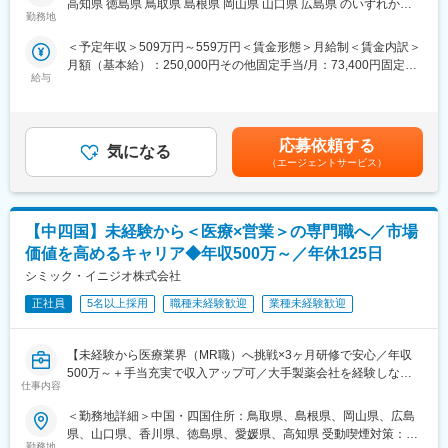
高知県 徳島県 鳥取県 島根県 岡山県 山口県 広島県 のいずれかに
・仕事を通じて学びを深め自己の成長を実感したい
■キャリアの選択肢を広げる働き方：
勤務地
配属致します。受動喫煙対策：屋内全面禁煙変更の範囲：会社の
・専門職として知識、技能を身に付けたい
スペシャリティ領域への挑戦、新薬PJなど市場価値を高める機
定める事業所
＜予定年収＞509万円～559万円＜賃金形態＞月給制＜賃金内訳＞
・内資系の安定企業で働きたい
会、自身の強みを活かしたPJ相談などが可能です。定期的な面談
月額（基本給）：250,000円その他固定手当/月：73,400円固定残
という方にはおススメです！
を通じて、その時々に応じたプロジェクトを提示するなどフレキ
給与
業手当/月：101,200円（固定残業時間40時間0分/月）超過した時
＜2人に1人は未経験入社、75%は異業種からの転職者です＞
シブルにキャリアが形成できます。その他、本社部門（マネージ
間外労働の残業手当は追加支給＜月給＞424,600円（一律手当を
ャー、研修部門など）への道もあります。
含む）＜昇給有無＞有＜残業手当＞有＜給与補足＞※能力・前給な
■職務内容：
どを考慮し、規定により決定します。※年収の他に別途日当（月額
MR（医薬情報担当者）として、ドクターや医薬品卸へ訪問、医薬
■明確な評価制度：
応募依頼する
気になる
3～4万円）・諸手当有昇給：年1回★頑張りに応じて年収UP★赴
品に関する情報提供を行います。
自身の成果や頑張りが客観的に評価され、年収に反映されます。
（エージェントサービス）
任先の評価次第で大幅に年収をUPできます。（年2回業績給改
また、在籍年数が増えると永年勤続報奨金や四半期一時金などの
定）賃金はあくまでも目安の金額であり、選考を通じて上下する
＜MRとは＞
手当もアップします。つまり、やりがいや努力がきちんと報われ
可能性があります。月給(月額)は固定手当を含めた表記です。
医薬品販売に際し、医師への医薬品の効果、効能、副作用を情報
る報酬制度になっています。
【中四国】未経験から＜医療×営業＞の専門職へ／市場
提供がミッションです。
医薬品は「どの成分に、どのような効果があって、誰に使うと良
【サポート体制】
価値を高めるキャリア◆年収500万～／年休125日
いのか」などの情報が付加されて、初めて効果的に使うことがで
配属後は担当マネージャーが丁寧に支援します。日々の仕事の悩
シミック・イニジオ株式会社
きます。医師への適切な医薬品情報の提供を通じて、患者さんの
みや、キャリア形成の相談等、伴走者として活躍をサポートしま
治療、地域医療課題に貢献することができます。
正社員
5名以上採用
職種未経験歓迎
業種未経験歓迎
す。また知識・スキルレベルを上げるために様々な研修をご用意
しています。
■安心の研修体制：
【未経験から医療業界（MR職）へ挑戦×3ヶ月研修で安心／年収
・入社から3か月間：座学研修（導入教育）のみ
変更の範囲：会社の定める業務
500万～＋手当充実で収入アップ可／大手製薬会社を経験しなが
└医薬品や医療業界、営業方法についての知識を身につけます。
仕事内容
ら成長／異業種出身者が活躍】
・導入教育終了後は、Web講義、e-Learning、集合研修を組み合
わせて行う、MR認定試験に100％を担保する対策講座がありま
＜勤務地詳細＞中国・四国住所：鳥取県、島根県、岡山県、広島
＜入社月について＞
す。
県、山口県、香川県、徳島県、愛媛県、高知県 受動喫煙対策：屋
この求人は10月1日入社の求人となります
・現場配属後も月1回以上の面談を設けており、成果を出すための
勤務地