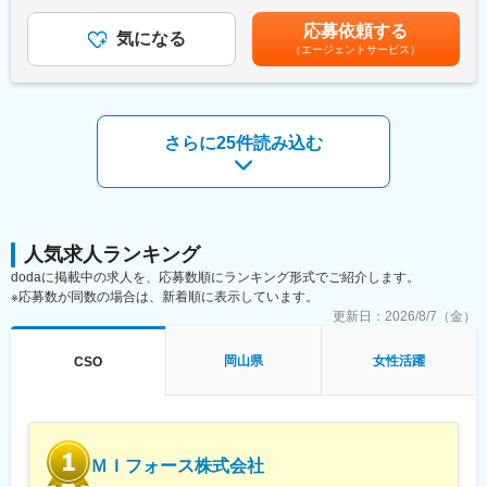
の承認の上、研究会、顧客との会議等が発生する場合、別途残業
担当者）とのリレーション構築
《職種に関して》
手当支給する。【補足】プロジェクト稼働手当(35,000円)、外勤
応募依頼する
・医療従事者向けの説明会の企画・実施、医師同士のコミュニケ
■MRとは主に医師や薬剤師等へ、担当製品の情報提供を行いま
気になる
日当（1日1,500円／外勤3.5時間以上）■変動賞与制（6月・12
（エージェントサービス）
ーション推進のための研究会・勉強会の立ち上げ、講演会の企
す。担当施設の患者様に応じた情報提供や、担当製品の処方後の
月・3月）※平均実績6ヶ月分■インセンティブ：3月（対象者）賃
画・運営 等
情報収集を行います。
金はあくまでも目安の金額であり、選考を通じて上下する可能性
があります。月給(月額)は固定手当を含めた表記です。
■CSO業界の動向：CSO業界の今後の動向としては今後のニーズ
変更の範囲：会社の定める業務
が拡大していくことが見込まれます。メーカーMRの場合は新製品
さらに25件読み込む
の上市、競合品の出現、特許切れ、等によってMRの雇用が流動的
となるケースもありますが、ヘルスケアのマーケットで見た時に
は市場はかなりの拡大フェーズにございます。そのため、販売を
アウトソースする欧米的な手法が今後はベーシックなものとな
り、コントラクトMRとして息の長いキャリアを形成することがで
きるのです。
人気求人ランキング
dodaに掲載中の求人を、応募数順にランキング形式でご紹介します。
■当社について：当社は米国に本社を置き、世界100以上の国や地
※応募数が同数の場合は、新着順に表示しています。
域で約55,000名の社員を有し、情報や革新的テクノロジー、およ
更新日：
2026/8/7（金）
び臨床試験サービスを提供する世界的なリーディングカンパニー
です。当社は、疾患領域、サイエンス、解析における長年の経験
岡山県
女性活躍
CSO
や知識を生かして、様々なサービスを提供し続けています。
変更の範囲：会社の定める業務
ＭＩフォース株式会社