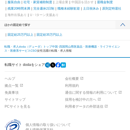
服装自由
社宅・家賃補助制度
上場企業
中国語を活かす
退職金制度
残業20時間未満
完全週休2日制
職種未経験歓迎
土日祝休み
原則定時退社
海外出張あり
U・Iターン支援あり
ほかの固定給で探す
固定給25万円以上
固定給35万円以上
転職・求人doda（デューダ）トップ
中国･四国
岡山県
医薬品・医療機器・ライフサイエン
ス・医療系サービス
CSO
女性活躍の転職・求人情報
転職サイト dodaをシェア
ヘルプ
会社概要
拠点一覧
利用規約
免責事項
通信に関する情報の利用について
サイトマップ
採用を検討中の方へ
PCサイトを見る
利用者データの外部送信
個人情報の取り扱いについて
個人情報保護方針