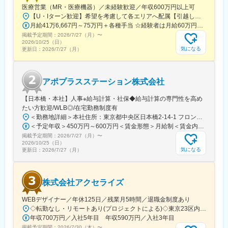
医療営業（MR・医療機器）／未経験歓迎／年収600万円以上可
【U・Iターン歓迎】希望を考慮して各エリアへ配属【引越し代は会社全額負担】■本社 東京都中央区築地1-13-1 銀座松竹スクエア9F■勤務エリア：（1）北海道：北海道（2）東北：青森・秋田・岩手・山形・宮城・福島（3）関東：東京・神奈川・千葉・埼玉・茨城・栃木・群馬（4）甲信越：新潟・長野・山梨（5）東海：愛知・岐阜・三重・静岡（6）北陸：富山・石川・福井（7）近畿：大阪・京都・滋賀・奈良・和歌山・兵庫（8）中国：岡山・広島・山口・島根・鳥取（9）四国：香川・徳島・高知・愛媛（10）九州：福岡・大分・宮崎・鹿児島・熊本・佐賀・長崎・沖縄※勤務地限定～全国転勤（規定あり）の選択可能※配属エリアは希望を考慮して決定いたします。希望範囲外への転勤はありません。※変更の範囲：会社の定める事業所（リモートワーク含む）
月給41万6,667円～75万円＋各種手当 ☆経験者は月給60万円以上！・・・・・・■未経験者：月給41万6,667円～＋各種手当※上記には固定残業代（7万9,114円～／30時間分）を含みます。※超過分は別途全額支給いたします。◎手当を含めれば初年度から年収600万円以上も可能！・・・・・・■経験者：月給60万円～75万円＋各種手当※上記には固定残業代（11万760円～／30時間分）を含みます。※超過分は別途全額支給いたします。＜年収例＞◎初年度年収は700万円以上！◎最大年収900万円以上も目指せる♪・・・・・・＼社員の年収例／ 800万円／36歳（入社3年） 860万円／42歳（入社4年） 920万円／45歳（入社6年） ※諸手当含む
掲載予定期間：
2026/7/27（月）
〜
2026/10/25（日）
気になる
更新日：
2026/7/27（月）
アポプラスステーション株式会社
【日本橋・本社】人事※給与計算・社保◆給与計算の専門性を高め
たい方歓迎/WLB◎/在宅勤務制度有
＜勤務地詳細＞本社住所：東京都中央区日本橋2-14-1 フロントプレイス日本橋勤務地最寄駅：各線／日本橋駅受動喫煙対策：敷地内喫煙可能場所あり変更の範囲：会社の定める事業所
＜予定年収＞450万円～600万円＜賃金形態＞月給制＜賃金内訳＞月額（基本給）：243,000円～330,300円固定残業手当/月：57,000円～77,700円（固定残業時間30時間0分/月）超過した時間外労働の残業手当は追加支給＜月給＞300,000円～408,000円（一律手当を含む）＜昇給有無＞有＜残業手当＞有＜給与補足＞※上記金額にスキル・ご経験に応じて加算する可能性がございます※給与詳細は、経験・スキルを考慮した上で決定。■昇給：年1回（4月）賃金はあくまでも目安の金額であり、選考を通じて上下する可能性があります。月給(月額)は固定手当を含めた表記です。
掲載予定期間：
2026/7/27（月）
〜
2026/10/25（日）
気になる
更新日：
2026/7/27（月）
株式会社アクセライズ
WEBデザイナー／年休125日／残業月5時間／退職金制度あり
◇転勤なし・リモートあり(プロジェクトによる)◇東京23区内を中心としたプロジェクト先▽勤務エリア・東京都内を中心とした一都三県・東京23区内のプロジェクトが中心・プロジェクトによりリモートワークあり・千葉、埼玉、神奈川にも案件あり。強制はなし。■東京本社／東京都千代田区神田小川町1-5-1 神田御幸ビル8F
年収700万円／入社5年目 年収590万円／入社3年目
掲載予定期間：
2026/7/30（木）
〜