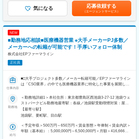
支給）※ただし支給条件があります賃金はあくまでも目安の金額で
こそ実現ができていることであり、強みの部分です。
■充実したサポート体制：
応募依頼する
気になる
あり、選考を通じて上下する可能性があります。月給(月額)は固定
配属後は担当マネージャーが丁寧に支援します。日々の仕事の悩
（エージェントサービス）
手当を含めた表記です。
変更の範囲：会社の定める業務
みや、キャリア形成の相談等、伴走者として活躍をサポートしま
す。また知識・スキルレベルを上げるために様々な研修をご用意
しています。
NEW
■エリアを跨ぐ転勤なし：
■勤務地応相談■医療機器営業 ※大手メーカーPJ多数／
初任地希望だけでなく、エリアを跨いでの転勤はございません。
メーカーへの転籍が可能です！手厚いフォロー体制
2ndプロジェクト以降も希望や適性に応じて、アサインを検討い
株式会社EPファーマライン
たします。
正社員
■明確な評価制度：
自身の成果や頑張りが客観的に評価され、年収に反映されます。
また、在籍年数が増えると永年勤続報奨金や四半期一時金などの
■□大手プロジェクト多数／メーカー転籍可能／EPファーマライン
手当もアップします。つまり、やりがいや努力がきちんと報われ
は「CSO業界」の中でも医療機器業界に特化した事業を展開して
仕事内容
る報酬制度になっています。
いる、国内でも数少ない大手企業です！■□
＜勤務地詳細1＞本社住所：東京都豊島区西池袋3-27-12 池袋ウェ
【キャリアパス】
■募集概要：
ストパークビル勤務地最寄駅：各線／池袋駅受動喫煙対策：屋内
入社後は希望や経験に応じたプロジェクトに配属します。メーカ
EPファーマラインは「CSO業界」の中でも医療機器業界に特化し
勤務地
全面禁煙＜勤務地詳細2＞全国勤務(希望勤務地考慮)住所：全国に
【最寄り駅】
ーからオファーを受けた場合、メーカーに転籍することも可能で
た事業を展開している、国内でも数少ない大手企業です！現在医
営業所がございます。配属先は入社後に確定します。希望勤務地
池袋駅、要町駅、目白駅
す。オファーや延長依頼があったとしても、別のプロジェクトに
療業界での営業経験をお持ちの方を対象に、医療機器の営業担当
がある場合はご相談ください。 受動喫煙対策：その他（顧客先に
チャレンジしたい場合は断ることもできます。また、定期的な面
を募集しております。
より異なります。）変更の範囲：会社の定める事業所
＜予定年収＞500万円～650万円＜賃金形態＞年俸制＜賃金内訳＞
談を通じて、その時々に応じたプロジェクトを提示するなどフレ
当社では大手メーカーの案件を数多く保有しており、カテーテ
年額（基本給）：5,000,000円～6,500,000円＜月額＞416,666円
キシブルにキャリアが形成できます。その他、本社部門（マネー
ル、検査機器、電子カルテ、中には医療系Saas製品など幅広いア
給与
～541,666円（12分割）＜昇給有無＞有＜残業手当＞有賃金はあ
ジャー、研修部門など）への道もあります。