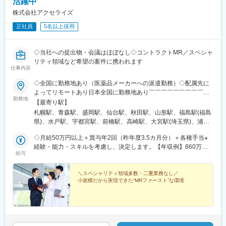
活躍中
株式会社アクセライズ
正社員
5名以上採用
◇当社への提出物・会議はほぼなし◇コントラクトMR／スペシャ
リティ領域など希望の案件に携われます
仕事内容
◇全国に勤務地あり（医薬品メーカーへの派遣勤務）◇配属先に
よってリモートあり日本全国に勤務地あり￣￣￣￣￣￣￣￣￣￣
勤務地
北海道から沖縄県まで…日本全国に勤務地があります。配属先に
【最寄り駅】
ついては希望を最大限に考慮して決定！U・Iターン就職も大歓迎
札幌駅、青森駅、盛岡駅、仙台駅、秋田駅、山形駅、福島駅(福島
です。
県)、水戸駅、宇都宮駅、前橋駅、高崎駅、大宮駅(埼玉県)、浦和
駅、千葉駅、東海神駅、新宿三丁目駅、東京駅、日本橋駅(東京
◇月給50万円以上＋賞与年2回（昨年度3.5カ月分）＋各種手当※
都)、横浜駅、京急川崎駅、新潟駅、富山駅、金沢駅、福井駅、甲
経験・能力・スキルを考慮し、決定します。【年収例】860万円
府駅、長野駅、岐阜駅、静岡駅、名古屋駅、津駅、大津駅、京都
給与
／42歳（月給64万円+賞与）830万円／35歳（月給61万円+賞与）
駅、大阪駅、神戸駅(兵庫県)、奈良駅、和歌山駅、鳥取駅、松江
700万円／30歳（月給51万円+賞与）
駅、岡山駅、広島駅、山口駅(山口県)、徳島駅、高松駅(香川県)、
＼スペシャリティ領域多数・二重業務なし／
松山駅(愛媛県)、高知駅、博多駅、佐賀駅、長崎駅(長崎県)、熊本
小規模だから実現できた“MRファースト”な環境
駅、大分駅、宮崎駅、鹿児島中央駅前駅、さっぽろ駅、仙台駅(地
下鉄)、曽根田駅、宇都宮駅東口駅、中央前橋駅、京成千葉駅、船
橋駅、新宿駅(東京メトロ)、二重橋前駅、三越前駅、新高島駅、川
崎駅、七ツ屋駅、福井駅(福井県)、名鉄岐阜駅、新静岡駅、名鉄名
古屋駅、上栄町駅、西梅田駅、ハーバーランド駅、田中口駅、岡