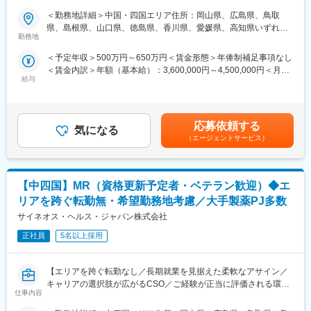
本的なビジネスマナーから、医療営業として必要な知識まで、同
＜勤務地詳細＞中国・四国エリア住所：岡山県、広島県、鳥取
■ 仕事概要
期社員と支えあいながら習得することが可能です。
県、島根県、山口県、徳島県、香川県、愛媛県、高知県いずれか
未経験から、医療業界の専門職であるMR（医薬情報担当者）とし
※配属先は入社後に確定する予定です。
勤務地
に配属します。 受動喫煙対策：屋内全面禁煙変更の範囲：会社の
てキャリアをスタートできるポジションです。
また、配属後も一人ひとりの知識とスキルアップのために様々な
定める事業所
＜予定年収＞500万円～650万円＜賃金形態＞年俸制補足事項なし
当社は製薬・医療機器メーカーの営業業務を担う
研修を用意しています。
＜賃金内訳＞年額（基本給）：3,600,000円～4,500,000円＜月額
「CSO（Contract Sales Organization）」で、多くの未経験者が
給与
＞300,000円～375,000円（12分割）＜昇給有無＞有＜残業手当＞
MRとして活躍し、その後メーカー正社員へ転籍した実績も豊富で
■明確な評価制度／やりがいや努力がきちんと報われる報酬制度
有＜給与補足＞同社は年俸制になります。別途以下のような手当
す。
自身の成果や頑張りが客観的に評価され、年収に反映されます。
があります。・プロジェクト賞与：会社及び個人業績により変
営業職ならではの「提案スキル」だけでなく、専門知識を持って
また、在籍年数が増えると永年勤続報奨金や四半期一時金などの
動・四半期一時金：10万円（四半期に1回、10万円程度支給）※た
医師などに提案するため、市場では需要が高まり、希少性も増し
手当もアップします。つまり、やりがいや努力がきちんと報われ
応募依頼する
気になる
だし支給条件有。他、永続勤務報奨金（3年勤務5万円支給、5年
ています。
る報酬制度になっています。
（エージェントサービス）
勤務10万円…）ございます。賃金はあくまでも目安の金額であ
り、選考を通じて上下する可能性があります。月給(月額)は固定手
・MRとは
■豊富なキャリアプランとサポート体制
当を含めた表記です。
主に医師や薬剤師等へ、担当製品の情報提供を行います。担当施
志向性やその時の環境に応じて「特定の領域で専門性を高める」
【中四国】MR（資格更新予定者・ベテラン歓迎）◆エ
設の患者様に応じた情報提供や、担当製品の処方後の情報収集を
「幅広い疾患をカバーできるオールラウンダーになる」「本社部
行います。
門（マネージャー、研修部門など）へのキャリアチェンジ」など
リアを跨ぐ転勤無・希望勤務地考慮／大手製薬PJ多数
※MRだけでなく、医療機器営業職としてアサインされる可能性も
幅広いキャリアプランがあります。
サイネオス・ヘルス・ジャパン株式会社
ございます。
また、弊社のマネージャーのほとんどは、MRからキャリアチェン
正社員
5名以上採用
ジしたメンバーです。担当マネージャーが定期的に面談を行い、
■ 丁寧な研修・支援体制
分からないことやキャリアに関してサポートします。
入社後は2カ月間の研修（オンライン・対面両方）があります。基
【エリアを跨ぐ転勤なし／長期就業を見据えた柔軟なアサイン／
本的なビジネスマナーから、医療営業として必要な知識まで、同
変更の範囲：会社の定める業務
キャリアの選択肢が広がるCSO／ご経験が正当に評価される環
期社員と支えあいながら習得することが可能です。
仕事内容
境】
※配属入社後に確定予定／ご希望や適性を考慮し、1つ目のプロジ
ェクトは製薬・医療機器メーカーのいずれかに配属します。