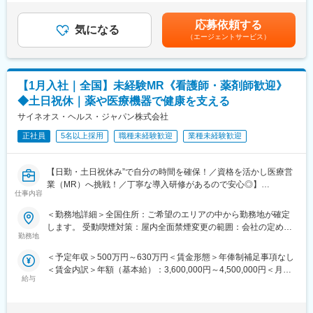
境です。
があります。・プロジェクト賞与：会社及び個人業績により変
《おススメポイント》
動・四半期一時金：10万円（四半期に1回、10万円程度支給）※た
■夜勤なし！日勤・土日祝休みで働き方改善・ワークライフバラン
応募依頼する
■基本的に稼働率は100%：常時、待機期間が発生することが無い
気になる
だし支給条件有。他、永続勤務報奨金（3年勤務5万円支給、5年
スの両立が叶う！
（エージェントサービス）
よう隙間なくアサインをしています。これも比較的少数規模に抑
勤務10万円…）ございます。賃金はあくまでも目安の金額であ
■明確な評価制度あり！自身の成果や頑張りが客観的に評価され、
えて運営を行っているからこそ実現ができていることであり、強
り、選考を通じて上下する可能性があります。月給(月額)は固定手
年収に反映されます。また、在籍年数が増えると永年勤続報奨金
みの部分です。
当を含めた表記です。
や四半期一時金などの手当もアップします。つまり、やりがいや
【1月入社｜全国】未経験MR《看護師・薬剤師歓迎》
努力がきちんと報われる報酬制度になっています。
変更の範囲：会社の定める業務
◆土日祝休｜薬や医療機器で健康を支える
《丁寧な研修・支援体制で成長を応援！》
サイネオス・ヘルス・ジャパン株式会社
入社後は2カ月間の研修制度がありますので、未経験の方も安心し
てご応募ください！同期社員と一緒に集中的に研修を行い、その
正社員
5名以上採用
職種未経験歓迎
業種未経験歓迎
後配属先に応じた製品研修を行います。
※配属は入社後に確定する予定です。
【日勤・土日祝休み”で自分の時間を確保！／資格を活かし医療営
また、配属後も一人ひとりの知識とスキルレベルを上げるために
業（MR）へ挑戦！／丁寧な導入研修があるので安心◎】
様々な研修をご用意しています。
仕事内容
《資格と想いがあれば活躍できる！》
《あなたの想いを実現する豊富なキャリアプランとサポート体
＜勤務地詳細＞全国住所：ご希望のエリアの中から勤務地が確定
「誰かのためになる仕事がしたい」「社会貢献につながる仕事を
制！》
します。 受動喫煙対策：屋内全面禁煙変更の範囲：会社の定める
したい」という想いがあればOK！当社には、臨床経験を活かして
志向性やその時の環境に応じてや「１つの領域で専門性を高め
勤務地
事業所
医療営業にチャレンジし活躍しているメンバーが多数在籍してい
る」「幅広い疾患をカバーできるオールラウンダーになる」「本
＜予定年収＞500万円～630万円＜賃金形態＞年俸制補足事項なし
ます。
社部門（マネージャー、研修部門など）へのキャリアチェンジ」
＜賃金内訳＞年額（基本給）：3,600,000円～4,500,000円＜月額
これまでの経験を活かして新たなフィールドで活躍したい方を歓
など幅広いキャリアプランがあります。また、弊社のマネージャ
給与
＞300,000円～375,000円（12分割）＜昇給有無＞有＜残業手当＞
迎いたします。
ーのほとんどは、MRからキャリアをチェンジしているメンバーで
有＜給与補足＞同社は年俸制になります。別途以下のような手当
す。担当マネージャーが定期的に面談を行い、分からないことや
があります。■プロジェクト賞与：会社及び個人業績により変動■
《おススメポイント》
将来のキャリアに関してサポートをしていきます。