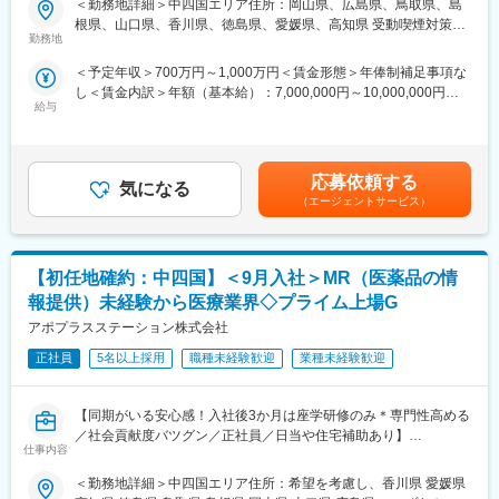
＜勤務地詳細＞中四国エリア住所：岡山県、広島県、鳥取県、島
【はじめに】
配属後も知識とスキルアップのために様々な研修をご用意してい
根県、山口県、香川県、徳島県、愛媛県、高知県 受動喫煙対策：
今回はMRを募集します。MR資格更新予定の方・ベテランの方も
ます。
勤務地
屋内全面禁煙変更の範囲：会社の定める事業所（リモートワーク
歓迎です。勤務地はご本人様の希望を鑑み決定いたします。20代
含む）
＜予定年収＞700万円～1,000万円＜賃金形態＞年俸制補足事項な
～50代まで幅広く活躍しており、長期就業も叶う環境です。
■明確な評価制度／やりがいや努力がきちんと報われる報酬制度
し＜賃金内訳＞年額（基本給）：7,000,000円～10,000,000円＜
自身の成果や頑張りが客観的に評価され、年収に反映されます。
給与
月額＞583,333円～833,333円（12分割）＜昇給有無＞有＜残業手
【業務内容】
また、在籍年数が増えると永年勤続報奨金や四半期一時金などの
当＞無＜給与補足＞同社は年俸制になります。別途以下のような
大手製薬会社などを中心としたクライアントのプロジェクトへの
手当もアップします。つまり、やりがいや努力がきちんと報われ
手当があります。・四半期一時金：10万円（四半期毎に支給）、
配属です。担当エリアの医療機関（開業医、病院）を訪問して、
る報酬制度になっています。
年間最大40万円※ただし支給条件有。賃金はあくまでも目安の金
医師、薬剤師に課題解決するための医薬品情報を提供、副作用情
応募依頼する
気になる
額であり、選考を通じて上下する可能性があります。月給(月額)は
報を収集を行っていただきます。
■豊富なキャリアプランとサポート体制
（エージェントサービス）
固定手当を含めた表記です。
志向性やその時の環境に応じて「１つの領域で専門性を高める」
《具体的には...》
「幅広い疾患をカバーできるオールラウンダーになる」「本社部
■新薬のプロモーション
門（マネージャー、研修部門など）へのキャリアチェンジ」など
【初任地確約：中四国】＜9月入社＞MR（医薬品の情
■長期収載品の市場拡大
幅広いキャリアプランがあります。
■ジェネリック医薬品のプロモーション
また、同社マネージャーのほとんどは、MRからキャリアをチェン
報提供）未経験から医療業界◇プライム上場G
※プロジェクトの状況によっては、選考保留（ご紹介できるプロジ
ジしているメンバーです。担当マネージャーが定期的に面談を行
アポプラスステーション株式会社
ェクトが出るまで保留）となる場合もございますのであらかじめ
い、分からないことや将来のキャリアに関してサポートします。
ご認識の程よろしくお願いします※
正社員
5名以上採用
職種未経験歓迎
業種未経験歓迎
変更の範囲：会社の定める業務
【魅力ポイント】
【同期がいる安心感！入社後3か月は座学研修のみ＊専門性高める
■エリアを跨ぐ転勤なし：
／社会貢献度バツグン／正社員／日当や住宅補助あり】
初任地希望だけでなく、エリアを跨いでの転勤はないため、転勤
仕事内容
負担が軽減できます。2ndプロジェクト以降も希望や適性に応じ
★本ポジションは、未経験から医療業界で活躍できます！
て、アサインを検討します。
＜勤務地詳細＞中四国エリア住所：希望を考慮し、香川県 愛媛県
・医療を通じて社会に貢献したい