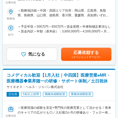
仕事内容
縄
【米国No.1CSO！日本だけでなく世界市場トップ級シェアの業界
可能です。また、クライアント・社内評価に基いた明確な評価制
大手企業で安定就業】
度により、キャリアや年収アップに向けた目標を定めやすい環境
＜勤務地詳細＞中国・四国エリア住所：岡山県、広島県、鳥取
変更の範囲：会社の定める業務
です。
県、島根県、山口県、徳島県、香川県、愛媛県、高知県いずれか
■ 仕事概要
■大手製薬企業でも採用～「現場力」を養うための充実した教育体
勤務地
に配属します。 受動喫煙対策：屋内全面禁煙変更の範囲：会社の
未経験から、医療業界の専門職であるMR（医薬情報担当者）とし
制と研修コンテンツ～
定める事業所
＜予定年収＞500万円～650万円＜賃金形態＞年俸制補足事項なし
てキャリアをスタートできるポジションです。
特定の製剤を持たないCSOだからこそ、当社の教育サポートは単
＜賃金内訳＞年額（基本給）：3,600,000円～4,500,000円＜月額
当社は製薬・医療機器メーカーの営業業務を担う
なる知識の提供だけでなく、MRとしての現場力を培うことに比重
給与
＞300,000円～375,000円（12分割）＜昇給有無＞有＜残業手当＞
「CSO（Contract Sales Organization）」で、多くの未経験者が
を置いております。
有＜給与補足＞同社は年俸制になります。別途以下のような手当
MRとして活躍し、その後メーカー正社員へ転籍した実績も豊富で
オンコロジー領域等の知識を提供するe-learningはもちろん、専門
があります。・プロジェクト賞与：会社及び個人業績により変
す。
領域のKOLへの営業ロールプレイングの機会もあり、生き残るMR
動・四半期一時金：10万円（四半期に1回、10万円程度支給）※た
2カ月の集中研修で業界の基礎から学べるため、医療業界が初めて
としての営業スキルを身に着けることが可能です。
応募依頼する
気になる
だし支給条件有。他、永続勤務報奨金（3年勤務5万円支給、5年
の方でも安心して挑戦できます。
当社の研修内容は大手製薬企業所属MR教育にも使用されておりま
（エージェントサービス）
勤務10万円…）ございます。賃金はあくまでも目安の金額であ
営業職ならではの「提案スキル」だけでなく、専門知識を持って
す。
り、選考を通じて上下する可能性があります。月給(月額)は固定手
医師などに提案するため、市場では需要が高まり、希少性も増し
当を含めた表記です。
ています。
コメディカル歓迎【1月入社｜中四国】医療営業※MR・
・MRとは
変更の範囲：会社の定める業務
医療機器◆業界随一の研修・サポート体制／土日祝休
主に医師や薬剤師等へ、担当製品の情報提供を行います。担当施
サイネオス・ヘルス・ジャパン株式会社
設の患者様に応じた情報提供や、担当製品の処方後の情報収集を
行います。
正社員
5名以上採用
職種未経験歓迎
業種未経験歓迎
※MRだけでなく、医療機器営業職としてアサインされる可能性も
ございます。
～医療現場の経験を安定×専門性の医療営業として活かせる！将来
のキャリアの広がりも◎／入社後2か月の研修あり・フォロー体制
■ 丁寧な研修・支援体制
仕事内容
充実～
入社後は2カ月間の研修（オンライン・対面両方）があります。基