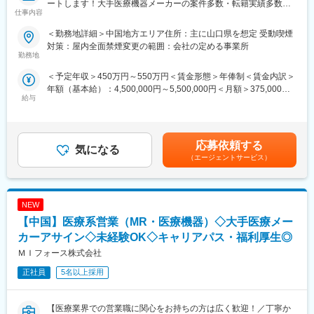
負担が軽減できます。2ndプロジェクト以降も希望や適性に応じ
ートします！大手医療機器メーカーの案件多数・転籍実績多数
仕事内容
て、アサインを検討します。
◇◆
＜勤務地詳細＞中国地方エリア住所：主に山口県を想定 受動喫煙
■キャリアの選択肢を広げる働き方：
【はじめに／CSOとは】
対策：屋内全面禁煙変更の範囲：会社の定める事業所
スペシャリティ領域への挑戦、新薬PJなど市場価値を高める機
EPファーマラインは「CSO業界」の中でも医療機器業界に特化し
勤務地
会、自身の強みを活かしたPJ相談などが可能です。定期的な面談
た事業を展開している、国内でも数少ない大手企業です！CSO事
＜予定年収＞450万円～550万円＜賃金形態＞年俸制＜賃金内訳＞
を通じて、その時々に応じたプロジェクトを提示するなどフレキ
業とは、クライアントである国内の医療機器メーカーの営業機能
年額（基本給）：4,500,000円～5,500,000円＜月額＞375,000円
シブルにキャリアが形成できます。その他、本社部門（マネージ
を一部EPファーマラインにて代行するサービスのことで、今回の
給与
～458,333円（12分割）＜昇給有無＞有＜残業手当＞有賃金はあ
ャー、研修部門など）への道もあります。
募集ではEPファーマラインの正社員として入社いただき、提携し
くまでも目安の金額であり、選考を通じて上下する可能性があり
ている医療機器メーカーの元で営業活動を行っていただきます。
ます。月給(月額)は固定手当を含めた表記です。
■明確な評価制度：
自身の成果や頑張りが客観的に評価され、年収に反映されます。
【業務内容】
応募依頼する
気になる
また、在籍年数が増えると永年勤続報奨金や四半期一時金などの
病院の医師や看護師、臨床工学技士などの医療従事者対し、情報
（エージェントサービス）
手当もアップします。つまり、やりがいや努力がきちんと報われ
提供と提案営業を担当頂きます！基本的には既存顧客向けのルー
る報酬制度になっています。
ト営業がメイン(一部新規あり)で、直行直帰の勤務が多く、自身で
スケジュール管理が可能なため、メリハリがある働き方ができま
【サポート体制】
NEW
す。
配属後は担当マネージャーが丁寧に支援します。日々の仕事の悩
多くの方が未経験からキャリアチェンジをされておりますが、医
【中国】医療系営業（MR・医療機器）◇大手医療メー
みや、キャリア形成の相談等、伴走者として活躍をサポートしま
療機器の使用方法の提案から、治療現場でのサポートまで、一貫
カーアサイン◇未経験OK◇キャリアパス・福利厚生◎
す。また知識・スキルレベルを上げるために様々な研修をご用意
して医療現場に携わることができ、非常に社会貢献性を感じられ
ＭＩフォース株式会社
しています。
るお仕事です！
正社員
5名以上採用
変更の範囲：会社の定める業務
【EPファーマラインでキャリアを築くメリット】
■優良案件多数／メーカー転籍を支援
他社では見かけないような大手メーカーの案件や最先端製品の案
【医療業界での営業職に関心をお持ちの方は広く歓迎！／丁寧か