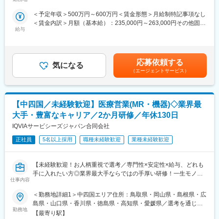
内全面禁煙変更の範囲：会社の定める事業所
※入社後は合同研修からスタート
フォロー体制を整えております。
＜予定年収＞500万円～600万円＜賃金形態＞月給制特記事項なし
入社月が決まっているため同期も多く安心してスタート可能
★入社同期がいるため、一緒に頑張れる環境です！専門性の高い
＜賃金内訳＞月額（基本給）：235,000円～263,000円その他固定
営業職が目指せます。
給与
手当/月：36,000円～43,000円＜月給＞271,000円～306,000円＜
＜MR（医薬情報担当者）とは＞
昇給有無＞有＜残業手当＞無＜給与補足＞■上記年収には、社宅
医師や薬剤師に対して薬の情報を伝え、「正しく使ってもらうた
■魅力ポイント：
(当社負担分)と日当が含まれます。■社用車貸与と共にガソリン代
めのサポート」をする仕事です
＜安定性＞
を全額支給 ■賞与年2回（昨年度実績4.2ヶ月）、報酬改定年1回■
具体的には、「どんな病気に効くか（効果）／安全性（副作用や
・誰にとっても必要不可欠な医療業界は、景気の影響に左右され
応募依頼する
気になる
全国勤務が可能な方は、50万円の一時金を支給(3ヶ月の試用期間
注意点）／品質に問題はないか」をわかりやすく伝えます
にくく、安定した売上を誇っています。
（エージェントサービス）
後の翌月給与で支給)賃金はあくまでも目安の金額であり、選考を
また、現場で使われた際の声を聞き取り製薬会社へ届け、より良
・当社は、東証プライム上場以来、10期連続で増収中のクオール
通じて上下する可能性があります。月給(月額)は固定手当を含めた
い薬づくりにも貢献します
グループに属しており、主力事業を担っています。
表記です。
自分が関わった薬が患者様の治療につながり、感謝されるやりが
【中四国／未経験歓迎】医療営業(MR・機器)◇業界最
いのある仕事です
＜社会貢献度の高さ＞
自身の売上・営業活動が患者さんのQOLの向上や病気から救うこ
大手・豊富なキャリア／2か月研修／年休130日
＼＼求人のポイント／／
とに繋がるため、やりがいをもって営業できます。
IQVIAサービシーズジャパン合同会社
◎未経験から医療業界へ｜大手製薬会社のプロジェクトで働ける
◎3ヶ月研修＋OJTでゼロから育成｜専門性の高いキャリア形成
正社員
5名以上採用
職種未経験歓迎
業種未経験歓迎
＜頑張りは適切に評価＞
◎年収500万円～＋社宅補助あり｜収入アップ可能
成果に応じた評価制度が整っており、頑張り次第で大幅な年収UP
◎異業種出身者（営業、接客、旅行・ホテル、介護、公務員、教
も目指せます。
【未経験歓迎！お人柄重視で選考／専門性×安定性×給与、どれも
員など）が活躍中
手に入れたい方◎業界最大手ならではの手厚い研修！一生モノの
■福利厚生（転勤を伴う場合）：
仕事内容
スキルを磨く／マーケ・コンサル・管理部門など将来のキャリア
■入社後の流れ
＜社宅制度（法人契約）＞
パス豊富】
▽約3ヶ月の研修（医療知識・業務理解）
・家賃：一部会社負担
＜勤務地詳細1＞中四国エリア住所：鳥取県・岡山県・島根県・広
▽現場配属（4ヶ月目～）※マネージャーなど周囲のサポートを受
・住居契約初期経費：会社負担（上限設定あり）
島県・山口県・香川県・徳島県・高知県・愛媛県／選考を通じて
＼そもそも「MR」とは？／
けながら実務習得
勤務地
・入居時の引越し費用：会社負担（会社指定業者）
決定します 受動喫煙対策：屋内全面禁煙＜勤務地詳細2＞本社住
【最寄り駅】
「医薬情報提供者」と呼ばれる専門資格を取得して活動する営業
▽キャリア形成（MR経験者スペシャリスト・管理職や本社管理職