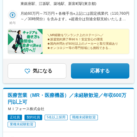
▽キャリア形成（MR経験者スペシャリスト・管理職や本社管理職
手・山形・宮城・福島（3）関東：東京・神奈川・千葉・埼玉・茨
変更の範囲：会社の定める業務
東銀座駅、江坂駅、築地駅、新富町駅(東京都)
へのキャリアアップ＆キャリアチェンジの可能性アリ）
城・栃木・群馬（4）甲信越：新潟・長野・山梨（5）東海：愛
知・岐阜・三重・静岡（6）北陸：富山・石川・福井（7）近畿：
月給60万円～75万円＋各種手当※上記には固定残業代（110,760円
■充実した研修制度
大阪・京都・滋賀・奈良・和歌山・兵庫（8）中国：岡山・広島・
～／30時間分）を含みます。※超過分は別途全額支給いたしま
・入社後3ヶ月は研修に専念（基礎から習得）
給与
山口・島根・鳥取（9）四国：香川・徳島・高知・愛媛（10）九
す。＼社員の年収例／ 800万円／36歳（入社3年） 860万円／42
・全員未経験入社！同期とスタートできる環境
州：福岡・大分・宮崎・鹿児島・熊本・佐賀・長崎・沖縄※勤務地
歳（入社4年） 920万円／45歳（入社6年） ※諸手当含む
・配属後もマネージャーや先輩MRが成長をサポート
限定～全国転勤（規定あり）の選択可能※配属エリアは希望に応じ
＼MR経験をワンランク上のステージへ／
★派遣契約満了率96％！安定安心の環境
ます。希望範囲外への転勤はありません。※変更の範囲：会社の定
★国内外問わず80社以上のメーカーと取引実績あり
■手厚い福利厚生
める事業所（リモートワーク含む）
★オンコロジー等の専門領域にも挑戦できる
・外勤手当（1日1,500円）
★直行直帰・リモートも選択可能
・社宅制度（家賃60％会社負担）※条件あり
★本社勤務や採用・育成など多彩なキャリアパス
・転勤時の引越し費用負担
・単身赴任手当／帰省補助
気になる
応募する
■当社の特徴
研修終了後は各製薬メーカーのプロジェクトに配属される『コン
クラクトMR』。配属期間は平均2～3年程。
新薬案件を中心にプロジェクトが豊富にあり、成長機会が広がり
医療営業（MR・医療機器）／未経験歓迎／年収600万
ます。
円以上可
ＭＩフォース株式会社
■豊富なキャリアパス
がんや希少疾患の医薬品担当など専門性を深めるキャリアや、マ
正社員
契約社員
5名以上採用
職種未経験歓迎
ネジメント・人材育成など多様なキャリアパスが可能。実際に社
業種未経験歓迎
内でキャリアチェンジして活躍している社員も多数います。