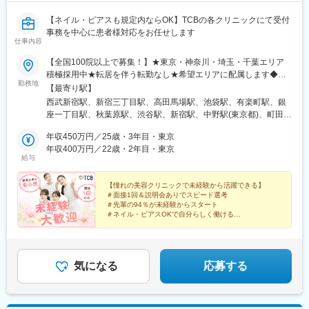
【ネイル・ピアスも規定内ならOK】TCBの各クリニックにて受付
事務を中心に患者様対応をお任せします
仕事内容
【全国100院以上で募集！】★東京・神奈川・埼玉・千葉エリア
積極採用中★転居を伴う転勤なし★希望エリアに配属します◆ク
勤務地
リニック一覧＜全国100院以上展開＞【北海道・東北】旭川駅前
【最寄り駅】
院、青森院、盛岡院、秋田院、山形院、仙台駅前院、福島院、郡
西武新宿駅、新宿三丁目駅、高田馬場駅、池袋駅、有楽町駅、銀
山院 など【関東】新宿東口院、池袋駅前院、品川院、秋葉原
座一丁目駅、秋葉原駅、渋谷駅、新宿駅、中野駅(東京都)、町田
院、町田院、八王子院、千葉東口院、柏院、船橋院、川崎院、新
駅、立川北駅、八王子駅、品川駅、北千住駅、自由が丘駅、新横
横浜院、大宮東口院、水戸院、つくば院、宇都宮院、高崎院、前
年収450万円／25歳・3年目・東京
浜駅、横浜駅、川崎駅、藤沢駅、本厚木駅、大宮駅(埼玉県)、川口
橋院 など【中部】名古屋駅前院 、名古屋栄院、金山院、岐阜
年収400万円／22歳・2年目・東京
駅、川越駅、南越谷駅、宇都宮駅、水戸駅、つくば駅、千葉駅、
給与
院、静岡院、浜松院、三島院、新潟院、金沢院、福井院、富山
京成千葉駅、柏駅、京成船橋駅、松戸駅、高崎駅、前橋駅、旭川
院、長野院、松本院、山梨甲府駅前院 など【近畿】梅田大阪駅
駅、さっぽろ駅、あおば通駅、福島駅(福島県)、郡山駅(福島県)、
前院、大阪阪急梅田駅前院、枚方院、天王寺院、堺院、なんば
【憧れの美容クリニックで未経験から活躍できる】
青森駅、盛岡駅、山形駅、秋田駅、矢場町駅、近鉄名古屋駅、金
＃面接1回＆説明会ありでスピード選考
院、心斎橋院、京都駅前院、奈良院、和歌山院、四日市院 など
山駅(愛知県)、豊田市駅、駅前大通駅、名鉄岐阜駅、静岡駅、新浜
＃先輩の94％が未経験からスタート
【中四国】広島院、福山院、松山院、高松院、高知院、徳島院、
松駅、三島広小路駅、長野駅、松本駅、北鉄金沢駅、新潟駅、近
＃ネイル・ピアスOKで自分らしく働ける
松江院、周南徳山駅ビル院 など【九州・沖縄】小倉院、佐賀
＃残業月平均3.2時間／プライベートも充実
鉄四日市駅、電鉄富山駅、福井駅、甲府駅、東梅田駅、大阪難波
＃月9日～10日休みでしっかりリフレッシュ
院、長崎院、熊本院、宮崎院、鹿児島院、那覇院 など【受動喫
駅、高槻市駅、大阪梅田駅(阪急線)、枚方市駅、堺東駅、天王寺駅
煙対策】屋内原則禁煙
前駅、江坂駅、心斎橋駅、京都駅、烏丸駅、三ノ宮駅、姫路駅、
近鉄奈良駅、和歌山駅、草津駅(滋賀県)、徳山駅、立町駅、福山
気になる
応募する
駅、松江駅、片原町駅(香川県)、松山市駅、蓮池町通駅、徳島駅、
西鉄久留米駅、西鉄福岡駅、平和通駅、博多駅、天神南駅、鹿児
島中央駅前駅、通町筋駅、宮崎駅、長崎駅前駅、佐賀駅、大分