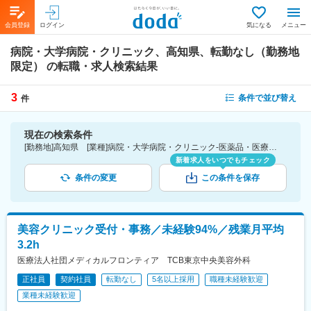
会員登録
ログイン
気になる
メニュー
病院・大学病院・クリニック、高知県、転勤なし（勤務地
限定）
の転職・求人検索結果
3
条件で並び替え
件
現在の検索条件
[勤務地]高知県 [業種]病院・大学病院・クリニック-医薬品・医療機器・ライフサイエンス・医療系サービス [こだわり条件ピックアップ]転勤なし（勤務地限定） [詳細条件](募集・採用情報)転勤なし（勤務地限定）
新着求人をいつでもチェック
条件の変更
この条件を保存
美容クリニック受付・事務／未経験94%／残業月平均
3.2h
医療法人社団メディカルフロンティア TCB東京中央美容外科
正社員
契約社員
転勤なし
5名以上採用
職種未経験歓迎
業種未経験歓迎