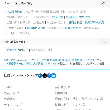
ほかのこだわり条件で探す
第二新卒歓迎
外資系企業
年間休日120日以上
フレックス勤務
管理職・マネジャー
英語を活かす
学歴不問
服装自由
女性活躍
社宅・家賃補助制度
上場企業
中国語を活かす
退職金制度
残業20時間未満
完全週休2日制
職種未経験歓迎
土日祝休み
原則定時退社
海外出張あり
U・Iターン支援あり
ほかの固定給で探す
固定給25万円以上
固定給35万円以上
転職・求人doda（デューダ）トップ
中国･四国
高知県
医薬品・医療機器・ライフサイエン
ス・医療系サービス
病院・大学病院・クリニック
転勤なし（勤務地限定）の転職・求人情報
転職サイト dodaをシェア
ヘルプ
会社概要
拠点一覧
利用規約
免責事項
通信に関する情報の利用について
サイトマップ
採用を検討中の方へ