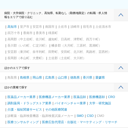
病院・大学病院・クリニック、高知県、転勤なし（勤務地限定）の転職・求人情
報をエリアで絞り込む
高知市
室戸市
安芸市
南国市
土佐市
須崎市
宿毛市
土佐清水市
四万十市
香南市
香美市
梼原町
高岡郡（中土佐町、佐川町、越知町、日高村、津野町、四万十町）
吾川郡（いの町、仁淀川町）
幡多郡（大月町、三原村、黒潮町）
安芸郡（東洋町、奈半利町、田野町、安田町、北川村、馬路村、芸西村）
長岡郡（本山町、大豊町）
土佐郡（土佐町、大川村）
ほかのエリアで探す
鳥取県
島根県
岡山県
広島県
山口県
徳島県
香川県
愛媛県
ほかの業種で探す
医薬品メーカー業界
医療機器メーカー業界
医薬品卸
医療機器卸
CRO
調剤薬局・ドラッグストア業界
バイオベンチャー業界
大学・研究施設
介護・福祉関連サービス
その他医療関連
診断薬・臨床検査機器・臨床検査試薬メーカー
SMO
CSO
CMO
医療コンサルティング
医療広告代理店・出版社・マーケティング・リサーチ