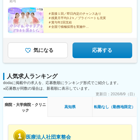
給与
院、静岡院、浜松院、三島院、新潟院、金沢院、福井院、富山
京成千葉駅、柏駅、京成船橋駅、松戸駅、高崎駅、前橋駅、旭川
院、長野院、松本院、山梨甲府駅前院 など【近畿】梅田大阪駅
駅、さっぽろ駅、あおば通駅、福島駅(福島県)、郡山駅(福島県)、
前院、大阪阪急梅田駅前院、枚方院、天王寺院、堺院、なんば
＃面接１回／即日内定のチャンスあり
青森駅、盛岡駅、山形駅、秋田駅、矢場町駅、近鉄名古屋駅、金
＃残業月平均3.2ｈ／プライベートも充実
院、心斎橋院、京都駅前院、奈良院、和歌山院、四日市院 など
山駅(愛知県)、豊田市駅、駅前大通駅、名鉄岐阜駅、静岡駅、新浜
＃賞与年2回支給
【中四国】広島院、福山院、松山院、高松院、高知院、徳島院、
松駅、三島広小路駅、長野駅、松本駅、北鉄金沢駅、新潟駅、近
＃全国で積極採用を実施中
松江院、周南徳山駅ビル院 など【九州・沖縄】小倉院、佐賀
鉄四日市駅、電鉄富山駅、福井駅、甲府駅、東梅田駅、大阪難波
全国100院以上を展開する大手美容クリニックだからこ
院、長崎院、熊本院、宮崎院、鹿児島院、那覇院 など【受動喫
駅、高槻市駅、大阪梅田駅(阪急線)、枚方市駅、堺東駅、天王寺駅
そ、「やりがい・高収入・キャリア」のすべてをバラン
煙対策】屋内原則禁煙
前駅、西梅田駅、心斎橋駅、京都駅、烏丸駅、三ノ宮駅、姫路
スよく実現できます！
駅、近鉄奈良駅、和歌山駅、草津駅(滋賀県)、徳山駅、立町駅、福
気になる
応募する
山駅、松江駅、片原町駅(香川県)、松山市駅、蓮池町通駅、徳島
駅、西鉄久留米駅、西鉄福岡駅、平和通駅、博多駅、天神南駅、
鹿児島中央駅前駅、通町筋駅、宮崎駅、長崎駅前駅、佐賀駅、大
分駅、県庁前駅(沖縄県)、新宿西口駅、新宿駅(東京メトロ)、学習
人気求人ランキング
院下駅、東池袋駅、日比谷駅、銀座駅、岩本町駅、立川駅、京王
dodaに掲載中の求人を、応募数順にランキング形式でご紹介します。
八王子駅、高輪台駅、奥沢駅、神奈川駅、平沼橋駅、京急川崎
※応募数が同数の場合は、新着順に表示しています。
駅、石上駅、新越谷駅、宇都宮駅東口駅、新千葉駅、栄町駅(千葉
県)、船橋駅、札幌駅、仙台駅(地下鉄)、曽根田駅、栄駅(愛知県)、
更新日：
2026/8/9（日）
名古屋駅、西高蔵駅、新豊田駅、新豊橋駅、岐阜駅、新静岡駅、
病院・大学病院・クリニ
浜松駅、三島田町駅、市役所前駅(長野県)、金沢駅、あすなろう四
高知県
転勤なし（勤務地限定）
ック
日市駅、電鉄富山駅・エスタ前駅、福井駅(福井県)、大阪梅田駅
(阪神線)、なんば駅(地下鉄)、高槻駅、梅田駅(地下鉄)、宮之阪
駅、大阪阿部野橋駅、北新地駅、四ツ橋駅、七条駅、四条駅(京都
市営)、三宮駅(神戸新交通)、山陽姫路駅、田中口駅、八丁堀駅(広
島県)、高松築港駅、高知橋駅、眉山ロープウェイ山麓駅、天神
医療法人社団東整会
駅、小倉駅(福岡県)、東比恵駅、鹿児島中央駅、水道町駅、五島町