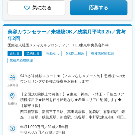
られます♪
院、鹿児島院、那覇院など※受動喫煙対策あり
気になる
応募する
美容カウンセラー／未経験OK／残業月平均3.2h／賞与
年2回
医療法人社団メディカルフロンティア TCB東京中央美容外科
正社員
契約社員
転勤なし
5名以上採用
職種未経験歓迎
業種未経験歓迎
94％が未経験スタート★【ノルマなし＆チーム制】患者様へのカ
ウンセリングや各種ご提案をお任せします
仕事内容
【全国100院以上で募集！】★東京・神奈川・埼玉・千葉エリア
積極採用中★転居を伴う転勤なし★希望エリアに配属します◆ク
勤務地
リニック一覧＜全国100院以上展開＞【北海道・東北】旭川駅前
【最寄り駅】
院、青森院、盛岡院、秋田院、山形院、仙台駅前院、福島院、郡
西武新宿駅、新宿三丁目駅、高田馬場駅、池袋駅、有楽町駅、銀
山院 など【関東】新宿東口院、池袋駅前院、品川院、秋葉原
座一丁目駅、秋葉原駅、新宿駅、渋谷駅、中野駅(東京都)、町田
院、町田院、八王子院、千葉東口院、柏院、船橋院、川崎院、新
駅、立川北駅、八王子駅、品川駅、北千住駅、自由が丘駅、新横
横浜院、大宮東口院、水戸院、つくば院、宇都宮院、高崎院、前
年収1,000万円／31歳／5年目
浜駅、横浜駅、川崎駅、藤沢駅、本厚木駅、大宮駅(埼玉県)、川口
橋院 など【中部】名古屋駅前院 、名古屋栄院、金山院、岐阜
年収700万円／27歳／2年目
駅、川越駅、南越谷駅、宇都宮駅、水戸駅、つくば駅、千葉駅、