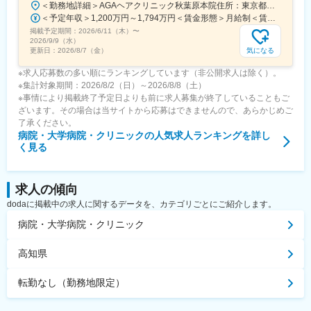
＜勤務地詳細＞AGAヘアクリニック秋葉原本院住所：東京都千代田区外神田3-12-8 住友不動産秋葉原ビル9F受動喫煙対策：屋内全面禁煙変更の範囲：会社の定める事業所（リモートワーク含む）
＜予定年収＞1,200万円～1,794万円＜賃金形態＞月給制＜賃金内訳＞月額（基本給）：240,000円その他固定手当/月：120,000円～640,000円＜月給＞360,000円～880,000円＜昇給有無＞有＜残業手当＞無＜給与補足＞事業統括本部長級1686万円（1200～1794万円）。全員一律の基本給に5つの手当と+αを組み合わせた金額が報酬となります。賃金はあくまでも目安の金額であり、選考を通じて上下する可能性があります。月給(月額)は固定手当を含めた表記です。
掲載予定期間：
2026/6/11（木）
〜
2026/9/9（水）
気になる
更新日：
2026/8/7（金）
※求人応募数の多い順にランキングしています（非公開求人は除く）。
※集計対象期間：2026/8/2（日）～2026/8/8（土）
※事情により掲載終了予定日よりも前に求人募集が終了していることもご
ざいます。その場合は当サイトから応募はできませんので、あらかじめご
了承ください。
病院・大学病院・クリニック
の人気求人ランキングを詳し
く見る
求人の傾向
dodaに掲載中の求人に関するデータを、カテゴリごとにご紹介します。
病院・大学病院・クリニック
高知県
転勤なし（勤務地限定）