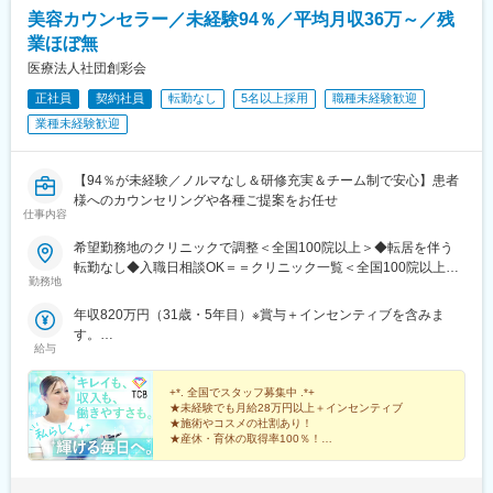
駅、県庁前駅(沖縄県)、新宿西口駅、新宿駅(東京メトロ)、学習院
美容カウンセラー／未経験94％／平均月収36万～／残
下駅、東池袋駅、日比谷駅、銀座駅、岩本町駅、立川駅、京王八
業ほぼ無
王子駅、高輪台駅、奥沢駅、神奈川駅、平沼橋駅、京急川崎駅、
石上駅、新越谷駅、宇都宮駅東口駅、新千葉駅、栄町駅(千葉県)、
医療法人社団創彩会
船橋駅、札幌駅、仙台駅(地下鉄)、曽根田駅、栄駅(愛知県)、名古
正社員
契約社員
転勤なし
5名以上採用
職種未経験歓迎
屋駅、西高蔵駅、新豊田駅、新豊橋駅、岐阜駅、新静岡駅、浜松
業種未経験歓迎
駅、三島田町駅、市役所前駅(長野県)、金沢駅、あすなろう四日市
駅、電鉄富山駅・エスタ前駅、福井駅(福井県)、大阪梅田駅(阪神
線)、なんば駅(地下鉄)、高槻駅、梅田駅(地下鉄)、宮之阪駅、大阪
【94％が未経験／ノルマなし＆研修充実＆チーム制で安心】患者
阿部野橋駅、四ツ橋駅、七条駅、四条駅(京都市営)、三宮駅(神戸
様へのカウンセリングや各種ご提案をお任せ
新交通)、山陽姫路駅、田中口駅、八丁堀駅(広島県)、高松築港
仕事内容
駅、高知橋駅、眉山ロープウェイ山麓駅、天神駅、小倉駅(福岡
県)、東比恵駅、鹿児島中央駅、水道町駅、五島町駅、旭橋駅、西
希望勤務地のクリニックで調整＜全国100院以上＞◆転居を伴う
早稲田駅、末広町駅(東京都)、立川南駅、高輪ゲートウェイ駅、九
転勤なし◆入職日相談OK＝＝クリニック一覧＜全国100院以上展
勤務地
品仏駅、新高島駅、東宿郷駅、葭川公園駅、大神宮下駅、大通
開＞＝＝【北海道・東北】旭川駅前院、札幌駅前院、青森院、盛
駅、仙台駅、栄町駅(愛知県)、国際センター駅、日吉町駅、第一通
岡院、秋田院、山形院、仙台駅前院、福島院、郡山院など【関
年収820万円（31歳・5年目）※賞与＋インセンティブを含みま
り駅、三島駅、七ツ屋駅、富山駅、福井城址大名町駅、なんば駅
東】新宿東口院、池袋駅前院、品川院、秋葉原院、町田院、八王
す。
(南海線)、大阪駅、天王寺駅、西大橋駅、五条駅(京都市営)、京都
子院、千葉東口院、柏院、船橋院、川崎院、新横浜院、大宮東口
給与
年収550万円（27歳・2年目）※賞与＋インセンティブを含みま
河原町駅、神戸三宮駅(阪神)、本通駅、高松駅(香川県)、南堀端
院、水戸院、つくば院、宇都宮院、高崎院、前橋院など【中部】
す。
駅、はりまや橋駅、旦過駅、高見橋駅、熊本城・市役所前駅、長
名古屋栄院、岐阜院、静岡院、浜松院、三島院、新潟院、金沢
+*. 全国でスタッフ募集中 .*+
崎駅(長崎県)、美栄橋駅
院、福井院、富山院、長野院、松本院、山梨甲府駅前院など【近
★未経験でも月給28万円以上＋インセンティブ
★施術やコスメの社割あり！
畿】大阪駅前院、天王寺院、京都駅前院、奈良院、姫路院、神戸
★産休・育休の取得率100％！
院、和歌山院、四日市院など【中四国】広島院、福山院、松山
院、高松院、高知院、徳島院、松江院、周南徳山駅ビル院【九
先輩スタッフの94％が未経験からの挑戦！
州・沖縄】福岡博多院、小倉院、佐賀院、長崎院、熊本院、宮崎
美容業界が初めてという方も安心してスキルを身に付け