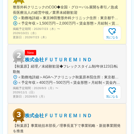
駅、旭橋駅、西早稲田駅、末広町駅(東京都)、立川南駅、高輪ゲー
整形外科クリニックのCOO◆全国・グローバル展開を牽引／急成
トウェイ駅、九品仏駅、新高島駅、東宿郷駅、葭川公園駅、大神
長医療法人の経営中核／業界未経験歓迎
宮下駅、大通駅、仙台駅、栄町駅(愛知県)、国際センター駅、日吉
＜勤務地詳細＞東京神田整形外科クリニック住所：東京都千代田区鍛冶町2丁目8-6 メディカルプライム神田3F勤務地最寄駅：JR山手線／神田駅受動喫煙対策：屋内全面禁煙変更の範囲：会社の定める事業所
町駅、第一通り駅、三島駅、七ツ屋駅、富山駅、福井城址大名町
＜予定年収＞1,500万円～2,000万円＜賃金形態＞月給制＜賃金内訳＞月額（基本給）：1,200,000円～1,500,000円＜月給＞1,200,000円～1,500,000円＜昇給有無＞有＜残業手当＞有＜給与補足＞※経験やスキルを考慮して決定します。■昇給：年1回■賞与：年2回賃金はあくまでも目安の金額であり、選考を通じて上下する可能性があります。月給(月額)は固定手当を含めた表記です。
駅、なんば駅(南海線)、大阪駅、天王寺駅、西大橋駅、五条駅(京
掲載予定期間：
2026/7/23（木）
〜
都市営)、京都河原町駅、神戸三宮駅(阪神)、本通駅、高松駅(香川
2026/10/21（水）
県)、南堀端駅、はりまや橋駅、旦過駅、高見橋駅、熊本城・市役
気になる
更新日：
2026/7/23（木）
所前駅、長崎駅(長崎県)、美栄橋駅
New
株式会社ＦＵＴＵＲＥＭＩＮＤ
【秋葉原】経理／未経験歓迎◆フレックスタイム制/年休123日/転
勤無
＜勤務地詳細＞AGAヘアクリニック秋葉原本院住所：東京都千代田区外神田3-12-8 住友不動産秋葉原ビル9F受動喫煙対策：屋内全面禁煙変更の範囲：会社の定める事業所（リモートワーク含む）
＜予定年収＞400万円～500万円＜賃金形態＞月給制＜賃金内訳＞月額（基本給）：275,000円～350,000円＜月給＞275,000円～350,000円＜昇給有無＞有＜残業手当＞有＜給与補足＞■ 多職種手当:5万円（複数の職種をマルチに対応するスタッフへの手当） ■ 多エリア手当:4万円（複数の拠点を横断してくれるスタッフへの手当） ■ 役職手当:0～52万円■ 達成手当：0～100万円（半期評価によって増減する手当）賃金はあくまでも目安の金額であり、選考を通じて上下する可能性があります。月給(月額)は固定手当を含めた表記です。
掲載予定期間：
2026/8/3（月）
〜
2026/11/1（日）
気になる
更新日：
2026/8/3（月）
株式会社ＦＵＴＵＲＥＭＩＮＤ
【秋葉原】事業統括本部長／理事長直下で事業戦略・新規事業開発
を推進