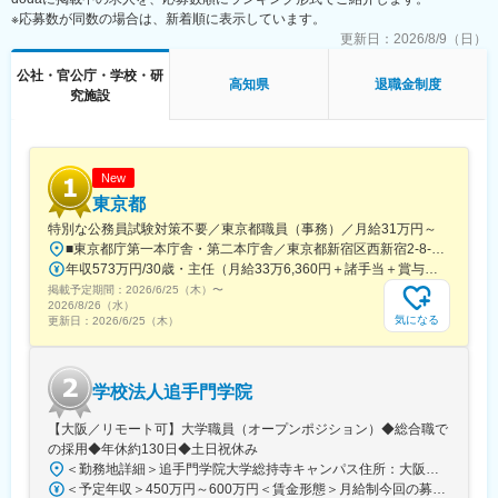
※応募数が同数の場合は、新着順に表示しています。
更新日：
2026/8/9（日）
公社・官公庁・学校・研
高知県
退職金制度
究施設
New
東京都
特別な公務員試験対策不要／東京都職員（事務）／月給31万円～
■東京都庁第一本庁舎・第二本庁舎／東京都新宿区西新宿2-8-1 ※東京都庁本庁舎のほか、都内の出先事業所などに配属される場合があります。 ※配属される部署によってリモートワークの相談も可能です。 ◎アクセス・「JR新宿駅」（西口から徒歩約10分）・都営地下鉄大江戸線「都庁前駅」・新宿駅西口（地下バスのりば）から都営バス（都庁循環）「都庁第一本庁舎」、「都庁第二本庁舎」、「都議会議事堂」下車・JR新宿駅西改札「新宿駅西口」バス停から「西参道方面」行きの新宿WEバス乗車、「新宿ワシントンホテル前」下車※禁煙対策：敷地内禁煙
年収573万円/30歳・主任（月給33万6,360円＋諸手当＋賞与） 年収694万円/35歳・課長代理（月給40万3,560円＋諸手当＋賞与）
掲載予定期間：
2026/6/25（木）
〜
2026/8/26（水）
気になる
更新日：
2026/6/25（木）
学校法人追手門学院
【大阪／リモート可】大学職員（オープンポジション）◆総合職で
の採用◆年休約130日◆土日祝休み
＜勤務地詳細＞追手門学院大学総持寺キャンパス住所：大阪府茨木市太田東芝町1-1 受動喫煙対策：屋内全面禁煙変更の範囲：会社の定める事業所
＜予定年収＞450万円～600万円＜賃金形態＞月給制今回の募集における初年度の最低保証額です。経験年数によって決定します。＜賃金内訳＞月額（基本給）：262,900円～328,700円＜月給＞262,900円～328,700円＜昇給有無＞有＜残業手当＞有＜給与補足＞年収は賞与込(※残業代は含まれていません。)賞与は今年度実績で年間5ヶ月分支給されています。賃金はあくまでも目安の金額であり、選考を通じて上下する可能性があります。月給(月額)は固定手当を含めた表記です。