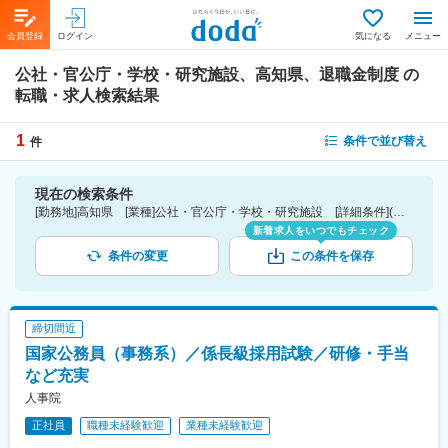
会員登録
ログイン
気になる
メニュー
公社・官公庁・学校・研究施設、高知県、退職金制度
の
転職・求人検索結果
1
条件で並び替え
件
現在の検索条件
[勤務地]高知県 [業種]公社・官公庁・学校・研究施設 [詳細条件](待遇・福利厚生)退職金制度
新着求人をいつでもチェック
条件の変更
この条件を保存
締切間近
国家公務員（事務系）／係長級採用試験／研修・手当
など充実
人事院
正社員
職種未経験歓迎
業種未経験歓迎