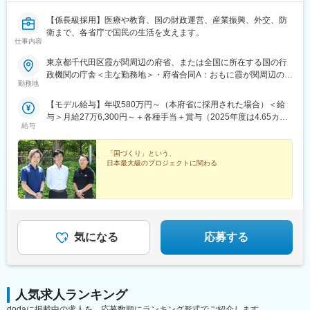
【係長級採用】医療や教育、国の財政運営、産業振興、外交、防
衛まで、各省庁で国民の生活を支えます。
仕事内容
東京都千代田区霞が関周辺の府省、または全国に所在する国の行
政機関の庁舎＜主な勤務地＞・府省合同A：おもに霞が関周辺の本
勤務地
府省・府省合同B：本府省を含む全国の行政機関・国税庁（国税
局、国税事務所）※職務により、全国および海外での活躍のチャン
【モデル給与】年収580万円～（本府省に採用された場合）＜給
スもあります※就業場所の変更の範囲：各府省の定める場所
与＞月給27万6,300円～＋各種手当＋賞与（2025年度は4.65カ月
給与
分）採用時の俸給月額（いわゆる基本給）は、採用された方の経
験年数と同程度の経験年数を有する国家公務員が受ける俸給月額
との均衡を考慮して決定します ※支給要件を満たした場合は、次
「国づくり」という、
日本最大級のプロジェクトに関わる
のような諸手当が支給されます。└地域手当、本府省業務調整手
当、通勤手当、住居手当、扶養手当、超過勤務手当 など※俸給月
額等は2026年４月１日現在の「一般職の職員の給与に関する法
律」の規定によるものです
気になる
応募する
人気求人ランキング
dodaに掲載中の求人を、応募数順にランキング形式でご紹介します。