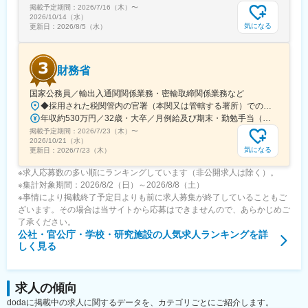
掲載予定期間：
2026/7/16（木）
〜
2026/10/14（水）
気になる
更新日：
2026/8/5（水）
財務省
国家公務員／輸出入通関関係業務・密輸取締関係業務など
◆採用された税関管内の官署（本関又は管轄する署所）での勤務となります。採用後は、他の官署に転勤（含、住居を異にする転勤）することもあります。【参考】税関の管轄区域https://www.customs.go.jp/zeikan/zeikan-kankatsu.pdf【各税関の本関（本部）の所在地】・函館税関本関（北海道函館市海岸町24-4）・東京税関本関（東京都江東区青海2-7-11）・横浜税関本関（神奈川県横浜市中区海岸通1-1）・名古屋税関本関（愛知県名古屋市港区入船2-3-12）・大阪税関本関（大阪府大阪市港区築港4-10-3）・神戸税関本関（兵庫県神戸市中央区新港町12-1）・門司税関本関（福岡県北九州市門司区西海岸町1-3-10）・長崎税関本関（長崎県長崎市出島町1-36）・沖縄地区税関本関（沖縄県那覇市おもろまち2-1-1 6F）
年収約530万円／32歳・大卒／月例給及び期末・勤勉手当（東京都特別区勤務） ※上記モデル例は、参考であり、個人の経歴や業務内容等を踏まえての算定
掲載予定期間：
2026/7/23（木）
〜
2026/10/21（水）
気になる
更新日：
2026/7/23（木）
※求人応募数の多い順にランキングしています（非公開求人は除く）。
※集計対象期間：2026/8/2（日）～2026/8/8（土）
※事情により掲載終了予定日よりも前に求人募集が終了していることもご
ざいます。その場合は当サイトから応募はできませんので、あらかじめご
了承ください。
公社・官公庁・学校・研究施設
の人気求人ランキングを詳
しく見る
求人の傾向
dodaに掲載中の求人に関するデータを、カテゴリごとにご紹介します。