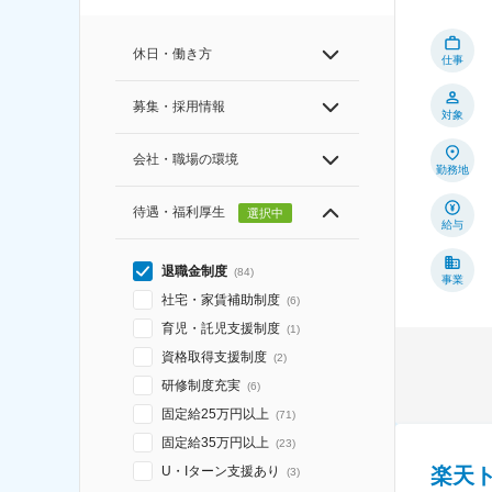
休日・働き方
仕事
募集・採用情報
対象
会社・職場の環境
勤務地
待遇・福利厚生
選択中
給与
退職金制度
(
84
)
事業
社宅・家賃補助制度
(
6
)
育児・託児支援制度
(
1
)
資格取得支援制度
(
2
)
研修制度充実
(
6
)
固定給25万円以上
(
71
)
固定給35万円以上
(
23
)
U・Iターン支援あり
楽天
(
3
)