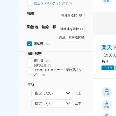
事業
総合コンサルティング
(
10
)
職種
職種を選択
勤務地、路線・駅
勤務地を選択
路線・駅を選択
高知県
(
84
)
楽天
雇用形態
【楽天G
正社員
あり
(
84
)
契約社員
(
0
)
正社員
その他（FCオーナー・業務委託な
ど）
(
0
)
年収
指定しない
以上
仕事
指定しない
以下
対象