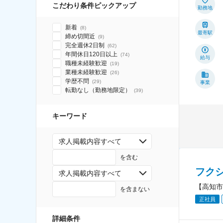
こだわり条件ピックアップ
勤務地
新着
(
8
)
最寄駅
締め切間近
(
9
)
完全週休2日制
(
62
)
年間休日120日以上
(
74
)
給与
職種未経験歓迎
(
19
)
業種未経験歓迎
(
26
)
学歴不問
(
29
)
事業
転勤なし（勤務地限定）
(
39
)
キーワード
求人掲載内容すべて
を含む
フク
求人掲載内容すべて
【高知市
を含まない
正社員
詳細条件