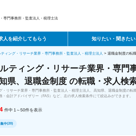
・専門事務所・監査法人・税理士法
求人を紹介してもらう
知りたい・聞きたい
ントサービス
転職ノウハウ
ルティング・リサーチ業界・専門事務所・監査法人・税理士法人
退職金制度の転
ルティング・リサーチ業界・専門
サービス
データで見る転職
知県、退職金制度 の転職・求人検
ーエージェントサービス
コラム・インタビュー
グ・リサーチ業界・専門事務所・監査法人・税理士法人、高知県、退職金制度の転
務・会計アドバイザリー（FAS）など、左の求人検索条件にて絞込みができます。
転職Q&A
4
件中
1～50
件
を表示
(
20
)
募集中