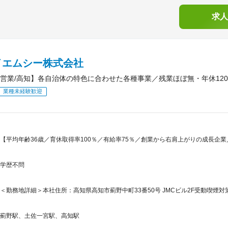
求人
イエムシー株式会社
営業/高知】各自治体の特色に合わせた各種事業／残業ほぼ無・年休120
業種未経験歓迎
【平均年齢36歳／育休取得率100％／有給率75％／創業から右肩上がりの成長企業
学歴不問
＜勤務地詳細＞本社住所：高知県高知市薊野中町33番50号 JMCビル2F受動喫煙
薊野駅、土佐一宮駅、高知駅