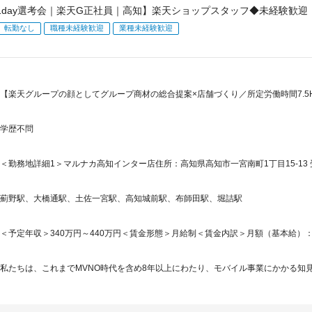
1day選考会｜楽天G正社員｜高知】楽天ショップスタッフ◆未経験歓迎
転勤なし
職種未経験歓迎
業種未経験歓迎
【楽天グループの顔としてグループ商材の総合提案×店舗づくり／所定労働時間7.5H
学歴不問
＜勤務地詳細1＞マルナカ高知インター店住所：高知県高知市一宮南町1丁目15-13 
薊野駅、大橋通駅、土佐一宮駅、高知城前駅、布師田駅、堀詰駅
＜予定年収＞340万円～440万円＜賃金形態＞月給制＜賃金内訳＞月額（基本給）：245,2
私たちは、これまでMVNO時代を含め8年以上にわたり、モバイル事業にかかる知見