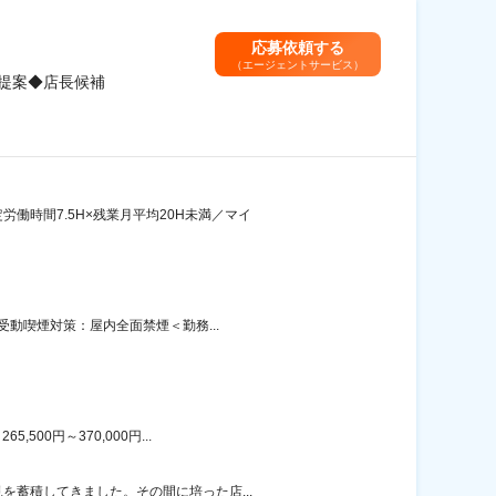
応募依頼する
（エージェントサービス）
提案◆店長候補
働時間7.5H×残業月平均20H未満／マイ
受動喫煙対策：屋内全面禁煙＜勤務...
00円～370,000円...
を蓄積してきました。その間に培った店...