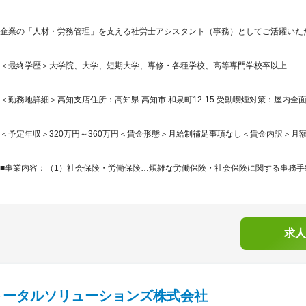
企業の「人材・労務管理」を支える社労士アシスタント（事務）としてご活躍いた
＜最終学歴＞大学院、大学、短期大学、専修・各種学校、高等専門学校卒以上
＜勤務地詳細＞高知支店住所：高知県 高知市 和泉町12-15 受動喫煙対策：屋内
＜予定年収＞320万円～360万円＜賃金形態＞月給制補足事項なし＜賃金内訳＞月額（基本
■事業内容：（1）社会保険・労働保険…煩雑な労働保険・社会保険に関する事務手続
求人
トータルソリューションズ株式会社