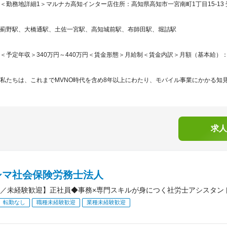
＜勤務地詳細1＞マルナカ高知インター店住所：高知県高知市一宮南町1丁目15-13 
薊野駅、大橋通駅、土佐一宮駅、高知城前駅、布師田駅、堀詰駅
＜予定年収＞340万円～440万円＜賃金形態＞月給制＜賃金内訳＞月額（基本給）：245,2
私たちは、これまでMVNO時代を含め8年以上にわたり、モバイル事業にかかる知見
求人
シマ社会保険労務士法人
／未経験歓迎】正社員◆事務×専門スキルが身につく社労士アシスタント
転勤なし
職種未経験歓迎
業種未経験歓迎