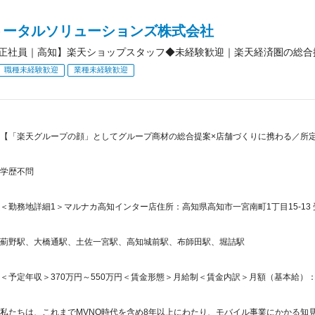
トータルソリューションズ株式会社
正社員｜高知】楽天ショップスタッフ◆未経験歓迎｜楽天経済圏の総合
職種未経験歓迎
業種未経験歓迎
【「楽天グループの顔」としてグループ商材の総合提案×店舗づくりに携わる／所定労
学歴不問
＜勤務地詳細1＞マルナカ高知インター店住所：高知県高知市一宮南町1丁目15-13 
薊野駅、大橋通駅、土佐一宮駅、高知城前駅、布師田駅、堀詰駅
＜予定年収＞370万円～550万円＜賃金形態＞月給制＜賃金内訳＞月額（基本給）：265,5
私たちは、これまでMVNO時代を含め8年以上にわたり、モバイル事業にかかる知見