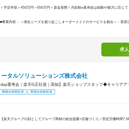
＜予定年収＞450万円～650万円＜賃金形態＞月給制※基本給は経験や能力に応じて＜
■事業内容： ＜潜在ニーズを掘り起こしオーダーメイドのサービスを創出＞・美容決
求人
トータルソリューションズ株式会社
1day選考会｜楽天G正社員｜高知】楽天ショップスタッフ◆キャリアア
職種未経験歓迎
業種未経験歓迎
【楽天グループの顔としてグループ商材の総合提案×店舗づくり／所定労働時間7.5H