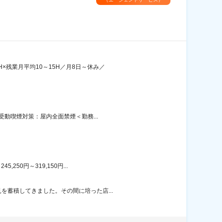
×残業月平均10～15H／月8日～休み／
受動喫煙対策：屋内全面禁煙＜勤務...
50円～319,150円...
を蓄積してきました。その間に培った店...