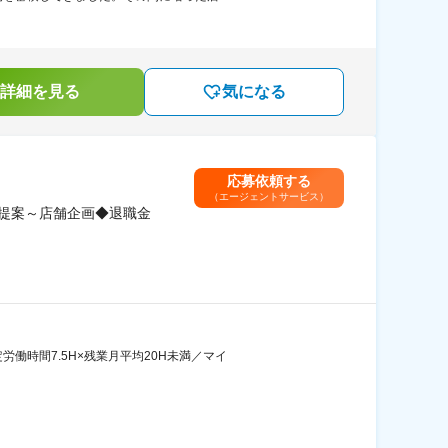
詳細を見る
気になる
応募依頼する
（エージェントサービス）
提案～店舗企画◆退職金
働時間7.5H×残業月平均20H未満／マイ