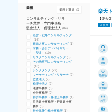
業種
業種を選択
楽天
コンサルティング・リサ
【楽天G
ーチ業界・専門事務所・
正社員
監査法人・税理士法人
(
84
)
経営・戦略コンサルティング
(
16
)
組織人事コンサルティング
(
1
)
財務・会計アドバイザリー
仕事
（FAS）
(
10
)
リスクコンサルティング
(
5
)
その他専門コンサルティング
対象
(
16
)
シンクタンク
(
29
)
マーケティング・リサーチ
(
2
)
勤務地
監査法人
(
9
)
税理士法人
(
2
)
法律事務所
(
0
)
最寄駅
会計事務所
(
0
)
特許事務所・弁理士事務所
(
1
)
給与
司法書士事務所・行政書士事
務所
(
0
)
社会保険労務士事務所
(
1
)