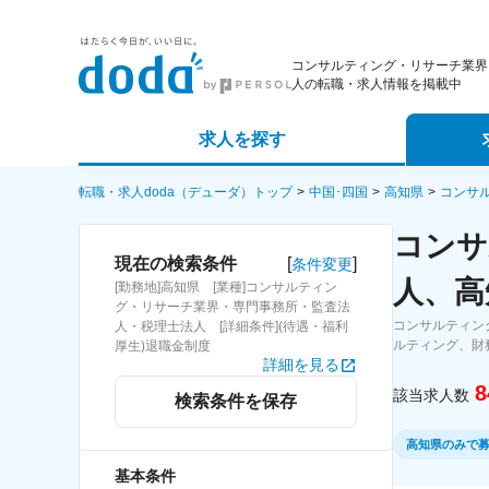
コンサルティング・リサーチ業界
人の転職・求人情報を掲載中
求人を探す
詳細条件から探す
エージェ
転職・求人doda（デューダ）トップ
中国･四国
高知県
コンサ
コンサ
新着求人から探す
スカウト
[
]
現在の検索条件
条件変更
人、高
[勤務地]高知県 [業種]コンサルティン
求人特集から探す
パートナ
グ・リサーチ業界・専門事務所・監査法
コンサルティン
人・税理士法人 [詳細条件](待遇・福利
ルティング、財
厚生)退職金制度
詳細を見る
8
該当求人数
検索条件を保存
高知県のみで
基本条件