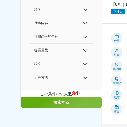
【8月｜
語学
正社員
仕事内容
社員の平均年齢
仕事
従業員数
対象
設立
勤務地
応募方法
最寄駅
84
この条件の求人数
件
給与
検索する
事業