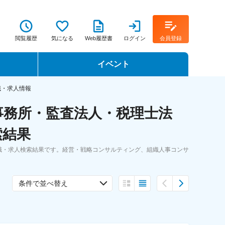
閲覧履歴
気になる
Web履歴書
ログイン
会員登録
イベント
転職イベント・転職セミナー
職・求人情報
事務所・監査法人・税理士法
転職フェア
索結果
転職セミナー動画
職・求人検索結果です。経営・戦略コンサルティング、組織人事コンサ
条件で並べ替え