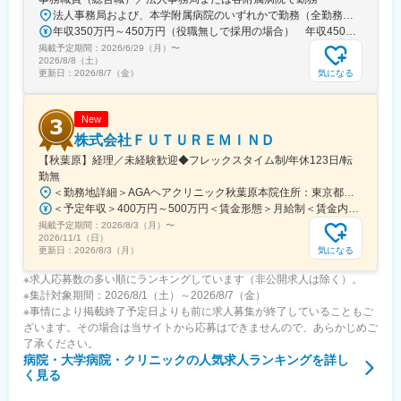
法人事務局および、本学附属病院のいずれかで勤務（全勤務地、最寄り駅から徒歩5分以内）【関西医科大学 法人事務局】大阪府枚方市新町2丁目5-1■京阪本線 枚方市駅～徒歩5分※京阪 枚方市駅まで…・京阪 京橋駅から特急乗車14分・京阪 中書島駅から特急乗車16分【附属病院】大阪府枚方市新町2丁目3-1■京阪本線 枚方市駅～徒歩3分【総合医療センター】大阪府守口市文園町10-15■京阪本線 滝井駅～徒歩3分■地下鉄谷町線・今里筋線 太子橋今市駅～徒歩5分 ※京阪 滝井駅まで… ・京阪 京橋駅から各停乗車9分 ※谷町線 太子橋今市駅まで…・谷町線 大日駅から乗車8分・谷町線 東梅田駅から乗車13分【香里病院】大阪府寝屋川市香里本通町8-45■京阪本線 香里園駅～徒歩1分 ※京阪 香里園駅まで… ・京阪 京橋駅・樟葉駅から準急乗車15分 ・京阪中書島駅から準急乗車35分（特急乗車、枚方市駅で乗り換えると25分） ◎経験・能力など適性を考慮し配属します。 ※転居を伴う転勤なし※U・Iターン歓迎
年収350万円～450万円（役職無しで採用の場合） 年収450万円～550万円（主任級で採用の場合）
掲載予定期間：
2026/6/29（月）
〜
2026/8/8（土）
気になる
更新日：
2026/8/7（金）
New
株式会社ＦＵＴＵＲＥＭＩＮＤ
【秋葉原】経理／未経験歓迎◆フレックスタイム制/年休123日/転
勤無
＜勤務地詳細＞AGAヘアクリニック秋葉原本院住所：東京都千代田区外神田3-12-8 住友不動産秋葉原ビル9F受動喫煙対策：屋内全面禁煙変更の範囲：会社の定める事業所（リモートワーク含む）
＜予定年収＞400万円～500万円＜賃金形態＞月給制＜賃金内訳＞月額（基本給）：275,000円～350,000円＜月給＞275,000円～350,000円＜昇給有無＞有＜残業手当＞有＜給与補足＞■ 多職種手当:5万円（複数の職種をマルチに対応するスタッフへの手当） ■ 多エリア手当:4万円（複数の拠点を横断してくれるスタッフへの手当） ■ 役職手当:0～52万円■ 達成手当：0～100万円（半期評価によって増減する手当）賃金はあくまでも目安の金額であり、選考を通じて上下する可能性があります。月給(月額)は固定手当を含めた表記です。
掲載予定期間：
2026/8/3（月）
〜
2026/11/1（日）
気になる
更新日：
2026/8/3（月）
※求人応募数の多い順にランキングしています（非公開求人は除く）。
※集計対象期間：2026/8/1（土）～2026/8/7（金）
※事情により掲載終了予定日よりも前に求人募集が終了していることもご
ざいます。その場合は当サイトから応募はできませんので、あらかじめご
了承ください。
病院・大学病院・クリニック
の人気求人ランキングを詳し
く見る