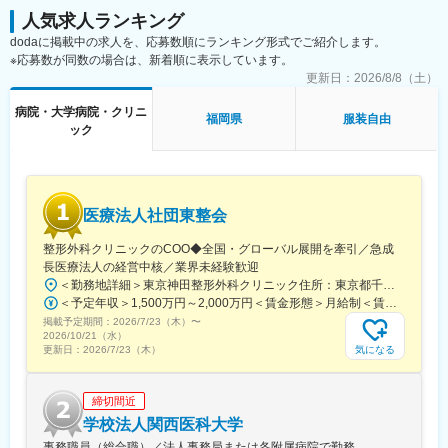
分駅、県庁前駅(沖縄県)、新宿西口駅、新宿駅(東京メトロ)、学習
人気求人ランキング
院下駅、東池袋駅、日比谷駅、銀座駅、岩本町駅、立川駅、京王
dodaに掲載中の求人を、応募数順にランキング形式でご紹介します。
八王子駅、高輪台駅、奥沢駅、神奈川駅、平沼橋駅、京急川崎
※応募数が同数の場合は、新着順に表示しています。
駅、石上駅、新越谷駅、宇都宮駅東口駅、新千葉駅、栄町駅(千葉
県)、船橋駅、札幌駅、仙台駅(地下鉄)、曽根田駅、栄駅(愛知県)、
更新日：
2026/8/8（土）
名古屋駅、西高蔵駅、新豊田駅、新豊橋駅、岐阜駅、新静岡駅、
病院・大学病院・クリニ
浜松駅、三島田町駅、市役所前駅(長野県)、金沢駅、あすなろう四
福岡県
服装自由
ック
日市駅、電鉄富山駅・エスタ前駅、福井駅(福井県)、大阪梅田駅
(阪神線)、なんば駅(地下鉄)、高槻駅、梅田駅(地下鉄)、宮之阪
駅、大阪阿部野橋駅、北新地駅、四ツ橋駅、七条駅、四条駅(京都
市営)、三宮駅(神戸新交通)、山陽姫路駅、田中口駅、八丁堀駅(広
島県)、高松築港駅、高知橋駅、眉山ロープウェイ山麓駅、天神
医療法人社団東整会
駅、小倉駅(福岡県)、東比恵駅、鹿児島中央駅、水道町駅、五島町
駅、旭橋駅、西早稲田駅、末広町駅(東京都)、立川南駅、高輪ゲー
整形外科クリニックのCOO◆全国・グローバル展開を牽引／急成
トウェイ駅、九品仏駅、新高島駅、東宿郷駅、葭川公園駅、大神
長医療法人の経営中核／業界未経験歓迎
宮下駅、大通駅、仙台駅、栄町駅(愛知県)、国際センター駅、日吉
＜勤務地詳細＞東京神田整形外科クリニック住所：東京都千代田区鍛冶町2丁目8-6 メディカルプライム神田3F勤務地最寄駅：JR山手線／神田駅受動喫煙対策：屋内全面禁煙変更の範囲：会社の定める事業所
町駅、第一通り駅、三島駅、七ツ屋駅、富山駅、福井城址大名町
＜予定年収＞1,500万円～2,000万円＜賃金形態＞月給制＜賃金内訳＞月額（基本給）：1,200,000円～1,500,000円＜月給＞1,200,000円～1,500,000円＜昇給有無＞有＜残業手当＞有＜給与補足＞※経験やスキルを考慮して決定します。■昇給：年1回■賞与：年2回賃金はあくまでも目安の金額であり、選考を通じて上下する可能性があります。月給(月額)は固定手当を含めた表記です。
駅、なんば駅(南海線)、大阪駅、天王寺駅、西大橋駅、五条駅(京
掲載予定期間：
2026/7/23（木）
〜
都市営)、京都河原町駅、神戸三宮駅(阪神)、本通駅、高松駅(香川
2026/10/21（水）
県)、南堀端駅、はりまや橋駅、旦過駅、高見橋駅、熊本城・市役
気になる
更新日：
2026/7/23（木）
所前駅、長崎駅(長崎県)、美栄橋駅
締切間近
学校法人関西医科大学
事務職員（総合職）／法人事務局または各附属病院で勤務