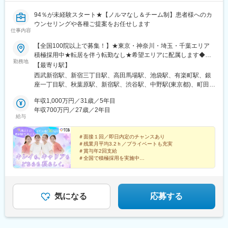
94％が未経験スタート★【ノルマなし＆チーム制】患者様へのカ
ウンセリングや各種ご提案をお任せします
仕事内容
【全国100院以上で募集！】★東京・神奈川・埼玉・千葉エリア
積極採用中★転居を伴う転勤なし★希望エリアに配属します◆ク
勤務地
リニック一覧＜全国100院以上展開＞【北海道・東北】旭川駅前
【最寄り駅】
院、青森院、盛岡院、秋田院、山形院、仙台駅前院、福島院、郡
西武新宿駅、新宿三丁目駅、高田馬場駅、池袋駅、有楽町駅、銀
山院 など【関東】新宿東口院、池袋駅前院、品川院、秋葉原
座一丁目駅、秋葉原駅、新宿駅、渋谷駅、中野駅(東京都)、町田
院、町田院、八王子院、千葉東口院、柏院、船橋院、川崎院、新
駅、立川北駅、八王子駅、品川駅、北千住駅、自由が丘駅、新横
横浜院、大宮東口院、水戸院、つくば院、宇都宮院、高崎院、前
年収1,000万円／31歳／5年目
浜駅、横浜駅、川崎駅、藤沢駅、本厚木駅、大宮駅(埼玉県)、川口
橋院 など【中部】名古屋駅前院 、名古屋栄院、金山院、岐阜
年収700万円／27歳／2年目
駅、川越駅、南越谷駅、宇都宮駅、水戸駅、つくば駅、千葉駅、
給与
院、静岡院、浜松院、三島院、新潟院、金沢院、福井院、富山
京成千葉駅、柏駅、京成船橋駅、松戸駅、高崎駅、前橋駅、旭川
院、長野院、松本院、山梨甲府駅前院 など【近畿】梅田大阪駅
駅、さっぽろ駅、あおば通駅、福島駅(福島県)、郡山駅(福島県)、
前院、大阪阪急梅田駅前院、枚方院、天王寺院、堺院、なんば
＃面接１回／即日内定のチャンスあり
青森駅、盛岡駅、山形駅、秋田駅、矢場町駅、近鉄名古屋駅、金
＃残業月平均3.2ｈ／プライベートも充実
院、心斎橋院、京都駅前院、奈良院、和歌山院、四日市院 など
山駅(愛知県)、豊田市駅、駅前大通駅、名鉄岐阜駅、静岡駅、新浜
＃賞与年2回支給
【中四国】広島院、福山院、松山院、高松院、高知院、徳島院、
松駅、三島広小路駅、長野駅、松本駅、北鉄金沢駅、新潟駅、近
＃全国で積極採用を実施中
松江院、周南徳山駅ビル院 など【九州・沖縄】小倉院、佐賀
鉄四日市駅、電鉄富山駅、福井駅、甲府駅、東梅田駅、大阪難波
全国100院以上を展開する大手美容クリニックだからこ
院、長崎院、熊本院、宮崎院、鹿児島院、那覇院 など【受動喫
駅、高槻市駅、大阪梅田駅(阪急線)、枚方市駅、堺東駅、天王寺駅
そ、「やりがい・高収入・キャリア」のすべてをバラン
煙対策】屋内原則禁煙
前駅、西梅田駅、心斎橋駅、京都駅、烏丸駅、三ノ宮駅、姫路
スよく実現できます！
駅、近鉄奈良駅、和歌山駅、草津駅(滋賀県)、徳山駅、立町駅、福
気になる
応募する
山駅、松江駅、片原町駅(香川県)、松山市駅、蓮池町通駅、徳島
駅、西鉄久留米駅、西鉄福岡駅、平和通駅、博多駅、天神南駅、
鹿児島中央駅前駅、通町筋駅、宮崎駅、長崎駅前駅、佐賀駅、大