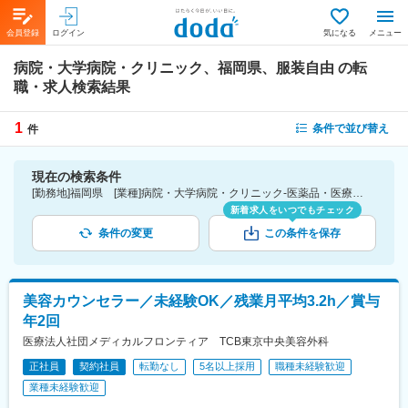
会員登録
ログイン
気になる
メニュー
病院・大学病院・クリニック、福岡県、服装自由
の転
職・求人検索結果
1
条件で並び替え
件
現在の検索条件
[勤務地]福岡県 [業種]病院・大学病院・クリニック-医薬品・医療機器・ライフサイエンス・医療系サービス [詳細条件](会社・職場の環境)服装自由
新着求人をいつでもチェック
条件の変更
この条件を保存
美容カウンセラー／未経験OK／残業月平均3.2h／賞与
年2回
医療法人社団メディカルフロンティア TCB東京中央美容外科
正社員
契約社員
転勤なし
5名以上採用
職種未経験歓迎
業種未経験歓迎