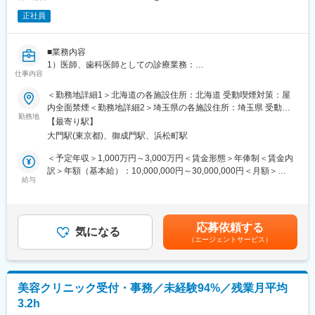
て就業いただける環境です。
正社員
・賞与は約4カ月分です。人事考課を導入しており、頑張ったら頑
張った分評価される環境です。
・手当などの福利厚生も充実しており、安心して働ける環境が整
■業務内容
っております。
1）医師、歯科医師としての診療業務：
仕事内容
常勤、または非常勤としての関わりなど、診療の日数はご相談可
■病院概要：
能です。
＜勤務地詳細1＞北海道の各施設住所：北海道 受動喫煙対策：屋
秋田県にかほ市象潟町にある、136床を有する精神科病院です。
2）経営管理・企画を含む経営全般：
内全面禁煙＜勤務地詳細2＞埼玉県の各施設住所：埼玉県 受動喫
長期入院の患者さんが多く、ゆったりとした雰囲気が流れていま
診療のみが良い方には経営管理は求めません。
勤務地
煙対策：屋内全面禁煙＜勤務地詳細3＞本社住所：東京都港区芝大
す。当院は鳥海山・鳥海国定公園の中に位置し、広い中庭や病院
【最寄り駅】
ご希望の方には拠点やグループ全体の経営管理についてもお任せ
門1-2-14 H1O浜松町13階受動喫煙対策：屋内全面禁煙変更の範
からは美しい鳥海山を望めます。自然豊かな環境の中で、穏やか
大門駅(東京都)、御成門駅、浜松町駅
します。
囲：会社の定める事業所
な気持ちで患者さんのケアにあたっていただけることも大きな魅
3）以下はご希望に応じて業務として想定
＜予定年収＞1,000万円～3,000万円＜賃金形態＞年俸制＜賃金内
力です。病院としては「病気になったとき、自らが真っ先に選択
・事業承継におけるM＆A・PMI業務各種
訳＞年額（基本給）：10,000,000円～30,000,000円＜月額＞
する、安心して医療が受けられる病院づくりに努めます」「患者
・各地拠点の組織開発、スタッフ対話、研修等
給与
833,333円～2,500,000円（12分割）＜昇給有無＞有＜残業手当＞
さんの人権を尊重した医療を提供するよう努めます」「全職員
無＜給与補足＞・残業手当無・22時～翌5時における深夜・休日
は、守秘義務を遵守します」という指針を掲げ、徹底していま
■当社について
割増賃金は、深夜割増賃金、休日割増賃金支給賃金はあくまでも
す。
当社の創業者であり代表医師を務めている今野健一郎が、2018年
目安の金額であり、選考を通じて上下する可能性があります。月
応募依頼する
に事業承継した栃木県の診療所を皮切りに、その後2020年2月に
気になる
給(月額)は固定手当を含めた表記です。
変更の範囲：無
（エージェントサービス）
医療法人化するとともにグループ展開を開始したことが事業の始
まりです。
2024年3月には、全国各地で承継した医療法人の今後のより良い
運営や持続的な成長を目的として本社集約型の組織設計として、
美容クリニック受付・事務／未経験94%／残業月平均
メディカルサービス法人を立ち上げました。
3.2h