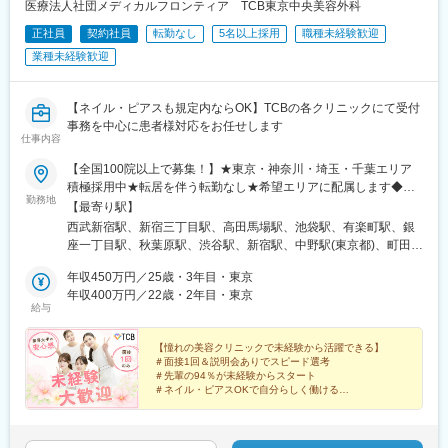
今後は全国的に多数の医療法人をグループ化を加速していき、今
医療法人社団メディカルフロンティア TCB東京中央美容外科
後はグループ売上高120億円、スタッフ数1,000名を超える事業規
正社員
契約社員
転勤なし
5名以上採用
職種未経験歓迎
模に成長していく見込みです。ゆくゆくは、患者さんたちへの最
業種未経験歓迎
高のホスピタリティ、働くスタッフたちには働きやすさと十分な
待遇が実現した職場環境、そして日本全国での医療介護サービス
の持続性の３つを実現できる会社として大きく成長していくこと
【ネイル・ピアスも規定内ならOK】TCBの各クリニックにて受付
を目指して経営をしております。
事務を中心に患者様対応をお任せします
仕事内容
今後日本、特に地方では2040年までは高齢者の数が増え続け、そ
の後は人口減少による患者、医療者ともに減少していきます。
【全国100院以上で募集！】★東京・神奈川・埼玉・千葉エリア
そのような社会情勢の変化を見据えて、グループ法人としての一
積極採用中★転居を伴う転勤なし★希望エリアに配属します◆ク
勤務地
体となって事業展開できる強みを活かし、安全で安心な医療介護
リニック一覧＜全国100院以上展開＞【北海道・東北】旭川駅前
【最寄り駅】
提供体制・就労環境を作るべく、これまでの医療サービス、医療
院、青森院、盛岡院、秋田院、山形院、仙台駅前院、福島院、郡
西武新宿駅、新宿三丁目駅、高田馬場駅、池袋駅、有楽町駅、銀
機関支援会社の枠にとらわれずにチャレンジしていきたいと思っ
山院 など【関東】新宿東口院、池袋駅前院、品川院、秋葉原
座一丁目駅、秋葉原駅、渋谷駅、新宿駅、中野駅(東京都)、町田
ています。
院、町田院、八王子院、千葉東口院、柏院、船橋院、川崎院、新
駅、立川北駅、八王子駅、品川駅、北千住駅、自由が丘駅、新横
その上で、10年以内に母体である株式会社の上場も見据え運営し
横浜院、大宮東口院、水戸院、つくば院、宇都宮院、高崎院、前
年収450万円／25歳・3年目・東京
浜駅、横浜駅、川崎駅、藤沢駅、本厚木駅、大宮駅(埼玉県)、川口
ていきたいと考えております。
橋院 など【中部】名古屋駅前院 、名古屋栄院、金山院、岐阜
年収400万円／22歳・2年目・東京
駅、川越駅、南越谷駅、宇都宮駅、水戸駅、つくば駅、千葉駅、
給与
院、静岡院、浜松院、三島院、新潟院、金沢院、福井院、富山
京成千葉駅、柏駅、京成船橋駅、松戸駅、高崎駅、前橋駅、旭川
変更の範囲：無
院、長野院、松本院、山梨甲府駅前院 など【近畿】梅田大阪駅
駅、さっぽろ駅、あおば通駅、福島駅(福島県)、郡山駅(福島県)、
前院、大阪阪急梅田駅前院、枚方院、天王寺院、堺院、なんば
【憧れの美容クリニックで未経験から活躍できる】
青森駅、盛岡駅、山形駅、秋田駅、矢場町駅、近鉄名古屋駅、金
＃面接1回＆説明会ありでスピード選考
院、心斎橋院、京都駅前院、奈良院、和歌山院、四日市院 など
山駅(愛知県)、豊田市駅、駅前大通駅、名鉄岐阜駅、静岡駅、新浜
＃先輩の94％が未経験からスタート
【中四国】広島院、福山院、松山院、高松院、高知院、徳島院、
松駅、三島広小路駅、長野駅、松本駅、北鉄金沢駅、新潟駅、近
＃ネイル・ピアスOKで自分らしく働ける
松江院、周南徳山駅ビル院 など【九州・沖縄】小倉院、佐賀
＃残業月平均3.2時間／プライベートも充実
鉄四日市駅、電鉄富山駅、福井駅、甲府駅、東梅田駅、大阪難波
＃月9日～10日休みでしっかりリフレッシュ
院、長崎院、熊本院、宮崎院、鹿児島院、那覇院 など【受動喫
駅、高槻市駅、大阪梅田駅(阪急線)、枚方市駅、堺東駅、天王寺駅
煙対策】屋内原則禁煙
前駅、江坂駅、心斎橋駅、京都駅、烏丸駅、三ノ宮駅、姫路駅、