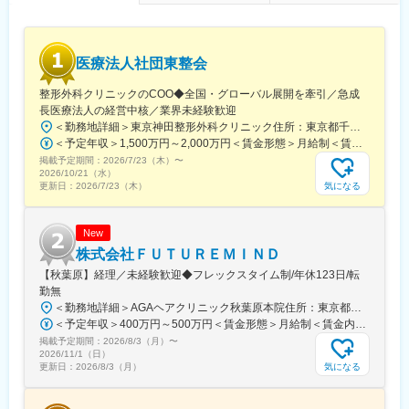
(阪神線)、なんば駅(地下鉄)、高槻駅、梅田駅(地下鉄)、宮之阪
駅、大阪阿部野橋駅、北新地駅、四ツ橋駅、七条駅、四条駅(京都
市営)、三宮駅(神戸新交通)、山陽姫路駅、田中口駅、八丁堀駅(広
島県)、高松築港駅、高知橋駅、眉山ロープウェイ山麓駅、天神
医療法人社団東整会
駅、小倉駅(福岡県)、東比恵駅、鹿児島中央駅、水道町駅、五島町
駅、旭橋駅、西早稲田駅、末広町駅(東京都)、立川南駅、高輪ゲー
整形外科クリニックのCOO◆全国・グローバル展開を牽引／急成
トウェイ駅、九品仏駅、新高島駅、東宿郷駅、葭川公園駅、大神
長医療法人の経営中核／業界未経験歓迎
宮下駅、大通駅、仙台駅、栄町駅(愛知県)、国際センター駅、日吉
＜勤務地詳細＞東京神田整形外科クリニック住所：東京都千代田区鍛冶町2丁目8-6 メディカルプライム神田3F勤務地最寄駅：JR山手線／神田駅受動喫煙対策：屋内全面禁煙変更の範囲：会社の定める事業所
町駅、第一通り駅、三島駅、七ツ屋駅、富山駅、福井城址大名町
＜予定年収＞1,500万円～2,000万円＜賃金形態＞月給制＜賃金内訳＞月額（基本給）：1,200,000円～1,500,000円＜月給＞1,200,000円～1,500,000円＜昇給有無＞有＜残業手当＞有＜給与補足＞※経験やスキルを考慮して決定します。■昇給：年1回■賞与：年2回賃金はあくまでも目安の金額であり、選考を通じて上下する可能性があります。月給(月額)は固定手当を含めた表記です。
駅、なんば駅(南海線)、大阪駅、天王寺駅、西大橋駅、五条駅(京
掲載予定期間：
2026/7/23（木）
〜
都市営)、京都河原町駅、神戸三宮駅(阪神)、本通駅、高松駅(香川
2026/10/21（水）
県)、南堀端駅、はりまや橋駅、旦過駅、高見橋駅、熊本城・市役
気になる
更新日：
2026/7/23（木）
所前駅、長崎駅(長崎県)、美栄橋駅
New
株式会社ＦＵＴＵＲＥＭＩＮＤ
【秋葉原】経理／未経験歓迎◆フレックスタイム制/年休123日/転
勤無
＜勤務地詳細＞AGAヘアクリニック秋葉原本院住所：東京都千代田区外神田3-12-8 住友不動産秋葉原ビル9F受動喫煙対策：屋内全面禁煙変更の範囲：会社の定める事業所（リモートワーク含む）
＜予定年収＞400万円～500万円＜賃金形態＞月給制＜賃金内訳＞月額（基本給）：275,000円～350,000円＜月給＞275,000円～350,000円＜昇給有無＞有＜残業手当＞有＜給与補足＞■ 多職種手当:5万円（複数の職種をマルチに対応するスタッフへの手当） ■ 多エリア手当:4万円（複数の拠点を横断してくれるスタッフへの手当） ■ 役職手当:0～52万円■ 達成手当：0～100万円（半期評価によって増減する手当）賃金はあくまでも目安の金額であり、選考を通じて上下する可能性があります。月給(月額)は固定手当を含めた表記です。
掲載予定期間：
2026/8/3（月）
〜
2026/11/1（日）
気になる
更新日：
2026/8/3（月）