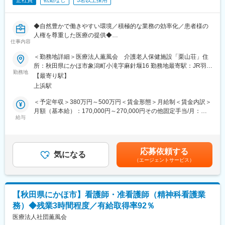
正社員
転勤なし
5名以上採用
◆自然豊かで働きやすい環境／積極的な業務の効率化／患者様の
人権を尊重した医療の提供◆
仕事内容
■職務内容
＜勤務地詳細＞医療法人薫風会 介護老人保健施設「栗山荘」住
介護老人保健施設「栗山荘」の看護師として、老人看護業務全般
所：秋田県にかほ市象潟町小滝字麻針堰16 勤務地最寄駅：JR羽越
をお任せします。具体的には、入院患者さんの日常生活援助、バ
勤務地
線／象潟駅受動喫煙対策：屋内全面禁煙変更の範囲：無
【最寄り駅】
イタルサイン測定、診察補助、内服薬の管理などの業務がありま
上浜駅
す。
＜予定年収＞380万円～500万円＜賃金形態＞月給制＜賃金内訳＞
■組織体制：
月額（基本給）：170,000円～270,000円その他固定手当/月：
・会議を減らす、メール文化を作るなど積極的な業務改善も行っ
給与
71,700円～101,700円＜月給＞241,700円～371,700円＜昇給有無
ております。
＞有＜残業手当＞有＜給与補足＞■昇給：過去実績…4,500円■賞
・電子カルテの導入を検討するなど、DX化にも積極的に取り組ん
与：あり※過去実績…基本給4ヶ月■その他低額手当：調整手当
でいます。
（34,200円）、特別手当（18,700円）、特殊勤務手当（6,200
応募依頼する
・看護師、准看護師合わせて10名となり、男女比は2:8になりま
気になる
円）賃金はあくまでも目安の金額であり、選考を通じて上下する
（エージェントサービス）
す。
可能性があります。月給(月額)は固定手当を含めた表記です。
■働く環境：
・月3時間程度の残業と有給取得率92％とバランスの取れた働き
【秋田県にかほ市】看護師・准看護師（精神科看護業
方ができます。
務）◆残業3時間程度／有給取得率92％
・介護休暇やリフレッシュ休暇など、介護や育児の方々も安心し
て就業いただける環境です。
医療法人社団薫風会