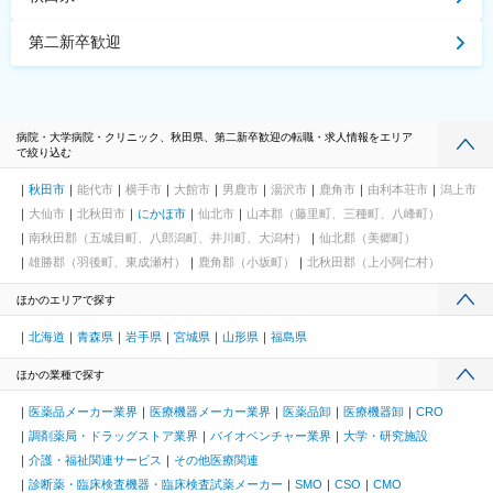
第二新卒歓迎
病院・大学病院・クリニック、秋田県、第二新卒歓迎の転職・求人情報をエリア
で絞り込む
秋田市
能代市
横手市
大館市
男鹿市
湯沢市
鹿角市
由利本荘市
潟上市
大仙市
北秋田市
にかほ市
仙北市
山本郡（藤里町、三種町、八峰町）
南秋田郡（五城目町、八郎潟町、井川町、大潟村）
仙北郡（美郷町）
雄勝郡（羽後町、東成瀬村）
鹿角郡（小坂町）
北秋田郡（上小阿仁村）
ほかのエリアで探す
北海道
青森県
岩手県
宮城県
山形県
福島県
ほかの業種で探す
医薬品メーカー業界
医療機器メーカー業界
医薬品卸
医療機器卸
CRO
調剤薬局・ドラッグストア業界
バイオベンチャー業界
大学・研究施設
介護・福祉関連サービス
その他医療関連
診断薬・臨床検査機器・臨床検査試薬メーカー
SMO
CSO
CMO