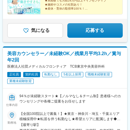
院、福井院、富山院、長野院、松本院、山梨甲府駅前院など【近
★未経験でも月給28万円以上＋インセンティブ
★施術やコスメの社割あり！
畿】大阪駅前院、天王寺院、京都駅前院、奈良院、姫路院、神戸
★産休・育休の取得率100％！
院、和歌山院、四日市院など【中四国】広島院、福山院、松山
院、高松院、高知院、徳島院、松江院、周南徳山駅ビル院【九
先輩スタッフの94％が未経験からの挑戦！
州・沖縄】福岡博多院、小倉院、佐賀院、長崎院、熊本院、宮崎
美容業界が初めてという方も安心してスキルを身に付け
られます♪
院、鹿児島院、那覇院など※受動喫煙対策あり
気になる
応募する
美容カウンセラー／未経験OK／残業月平均3.2h／賞与
年2回
医療法人社団メディカルフロンティア TCB東京中央美容外科
正社員
契約社員
転勤なし
5名以上採用
職種未経験歓迎
業種未経験歓迎
94％が未経験スタート★【ノルマなし＆チーム制】患者様へのカ
ウンセリングや各種ご提案をお任せします
仕事内容
【全国100院以上で募集！】★東京・神奈川・埼玉・千葉エリア
積極採用中★転居を伴う転勤なし★希望エリアに配属します◆ク
勤務地
リニック一覧＜全国100院以上展開＞【北海道・東北】旭川駅前
【最寄り駅】
院、青森院、盛岡院、秋田院、山形院、仙台駅前院、福島院、郡