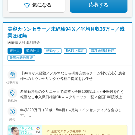
近鉄奈良駅、和歌山駅、草津駅(滋賀県)、徳山駅、立町駅、福山
気になる
応募する
駅、松江駅、片原町駅(香川県)、松山市駅、蓮池町通駅、徳島駅、
西鉄久留米駅、西鉄福岡駅、平和通駅、博多駅、天神南駅、鹿児
島中央駅前駅、通町筋駅、宮崎駅、長崎駅前駅、佐賀駅、大分
駅、県庁前駅(沖縄県)、新宿西口駅、新宿駅(東京メトロ)、学習院
美容カウンセラー／未経験94％／平均月収36万～／残
下駅、東池袋駅、日比谷駅、銀座駅、岩本町駅、立川駅、京王八
業ほぼ無
王子駅、高輪台駅、奥沢駅、神奈川駅、平沼橋駅、京急川崎駅、
石上駅、新越谷駅、宇都宮駅東口駅、新千葉駅、栄町駅(千葉県)、
医療法人社団創彩会
船橋駅、札幌駅、仙台駅(地下鉄)、曽根田駅、栄駅(愛知県)、名古
正社員
契約社員
転勤なし
5名以上採用
職種未経験歓迎
屋駅、西高蔵駅、新豊田駅、新豊橋駅、岐阜駅、新静岡駅、浜松
業種未経験歓迎
駅、三島田町駅、市役所前駅(長野県)、金沢駅、あすなろう四日市
駅、電鉄富山駅・エスタ前駅、福井駅(福井県)、大阪梅田駅(阪神
線)、なんば駅(地下鉄)、高槻駅、梅田駅(地下鉄)、宮之阪駅、大阪
【94％が未経験／ノルマなし＆研修充実＆チーム制で安心】患者
阿部野橋駅、四ツ橋駅、七条駅、四条駅(京都市営)、三宮駅(神戸
様へのカウンセリングや各種ご提案をお任せ
新交通)、山陽姫路駅、田中口駅、八丁堀駅(広島県)、高松築港
仕事内容
駅、高知橋駅、眉山ロープウェイ山麓駅、天神駅、小倉駅(福岡
県)、東比恵駅、鹿児島中央駅、水道町駅、五島町駅、旭橋駅、西
希望勤務地のクリニックで調整＜全国100院以上＞◆転居を伴う
早稲田駅、末広町駅(東京都)、立川南駅、高輪ゲートウェイ駅、九
転勤なし◆入職日相談OK＝＝クリニック一覧＜全国100院以上展
勤務地
品仏駅、新高島駅、東宿郷駅、葭川公園駅、大神宮下駅、大通
開＞＝＝【北海道・東北】旭川駅前院、札幌駅前院、青森院、盛
駅、仙台駅、栄町駅(愛知県)、国際センター駅、日吉町駅、第一通
岡院、秋田院、山形院、仙台駅前院、福島院、郡山院など【関
年収820万円（31歳・5年目）※賞与＋インセンティブを含みま
り駅、三島駅、七ツ屋駅、富山駅、福井城址大名町駅、なんば駅
東】新宿東口院、池袋駅前院、品川院、秋葉原院、町田院、八王
す。
(南海線)、大阪駅、天王寺駅、西大橋駅、五条駅(京都市営)、京都
子院、千葉東口院、柏院、船橋院、川崎院、新横浜院、大宮東口
給与
年収550万円（27歳・2年目）※賞与＋インセンティブを含みま
河原町駅、神戸三宮駅(阪神)、本通駅、高松駅(香川県)、南堀端
院、水戸院、つくば院、宇都宮院、高崎院、前橋院など【中部】
す。
駅、はりまや橋駅、旦過駅、高見橋駅、熊本城・市役所前駅、長
名古屋栄院、岐阜院、静岡院、浜松院、三島院、新潟院、金沢
+*. 全国でスタッフ募集中 .*+
崎駅(長崎県)、美栄橋駅