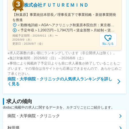
株式会社ＦＵＴＵＲＥＭＩＮＤ
【秋葉原】事業統括本部長／理事長直下で事業戦略・新規事業開発
を推進
＜勤務地詳細＞AGAヘアクリニック秋葉原本院住所：東京都千代田区外神田3-12-8 住友不動産秋葉原ビル9F受動喫煙対策：屋内全面禁煙変更の範囲：会社の定める事業所（リモートワーク含む）
＜予定年収＞1,200万円～1,794万円＜賃金形態＞月給制＜賃金内訳＞月額（基本給）：240,000円その他固定手当/月：120,000円～640,000円＜月給＞360,000円～880,000円＜昇給有無＞有＜残業手当＞無＜給与補足＞事業統括本部長級1686万円（1200～1794万円）。全員一律の基本給に5つの手当と+αを組み合わせた金額が報酬となります。賃金はあくまでも目安の金額であり、選考を通じて上下する可能性があります。月給(月額)は固定手当を含めた表記です。
掲載予定期間：
2026/6/11（木）
〜
2026/9/9（水）
気になる
更新日：
2026/8/7（金）
※求人応募数の多い順にランキングしています（非公開求人は除く）。
※集計対象期間：2026/8/2（日）～2026/8/8（土）
※事情により掲載終了予定日よりも前に求人募集が終了していることもご
ざいます。その場合は当サイトから応募はできませんので、あらかじめご
了承ください。
病院・大学病院・クリニック
の人気求人ランキングを詳し
く見る
求人の傾向
dodaに掲載中の求人に関するデータを、カテゴリごとにご紹介します。
病院・大学病院・クリニック
秋田県