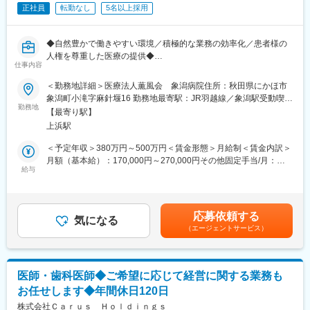
・賞与は4カ月分です。人事考課を導入しており、頑張ったら頑張
正社員
転勤なし
5名以上採用
った分評価される環境です。
・手当などの福利厚生も充実しており、安心いて働ける環境が整
っております。
◆自然豊かで働きやすい環境／積極的な業務の効率化／患者様の
人権を尊重した医療の提供◆
■介護老人保健施設「栗山荘」の特徴：
仕事内容
介護老人保健施設は、看護、医学的管理の下での介護やリハビリ
■職務内容
＜勤務地詳細＞医療法人薫風会 象潟病院住所：秋田県にかほ市
テーション、その他必要な医療と日常生活上のお世話などの介護
看護師には病棟での看護業務を担当していただきます。具体的に
象潟町小滝字麻針堰16 勤務地最寄駅：JR羽越線／象潟駅受動喫煙
保健施設サービスを提供することで、入所者の能力に応じた日常
は、入院患者さんの日常生活援助、バイタルサイン測定、診察補
勤務地
対策：屋内全面禁煙変更の範囲：無
生活を営むことができるようにし、1日でも早く家庭での生活に戻
【最寄り駅】
助、内服薬の管理などの業務があります。
ることができるように支援すること、また、利用者の方が居宅で
上浜駅
の生活を1日でも長く継続できるよう、短期入所療養介護や通所リ
■組織体制：
＜予定年収＞380万円～500万円＜賃金形態＞月給制＜賃金内訳＞
ハビリテーションといったサービスを提供し、在宅ケアを支援す
・看護部長は40代と若く、ベテランと若手を上手く取りまとめて
月額（基本給）：170,000円～270,000円その他固定手当/月：
ることを目的とした施設です。この目的に沿って、当施設では、
います。
給与
71,700円～101,700円＜月給＞241,700円～371,700円＜昇給有無
「老人の自立を支援し、その家庭への復帰を目指します。」「明
・会議を減らす、メール文化を作るなど積極的な業務改善も行っ
＞有＜残業手当＞有＜給与補足＞■昇給：過去実績…4,500円■賞
るく家庭的な雰囲気を有し、地域や家庭との結びつきを重視した
ております。
与：あり※過去実績…基本給4ヶ月■その他低額手当：調整手当
運営を基本としています。」という運営の方針を定めています。
・電子カルテの導入を検討するなど、DX化にも積極的に取り組ん
（34,200円）、特別手当（18,700円）、特殊勤務手当（6,200
応募依頼する
でいます。
気になる
円）賃金はあくまでも目安の金額であり、選考を通じて上下する
変更の範囲：無
（エージェントサービス）
・看護師、准看護師合わせて40名となり、男女比は2:8になりま
可能性があります。月給(月額)は固定手当を含めた表記です。
す。
■働く環境：
医師・歯科医師◆ご希望に応じて経営に関する業務も
・月3時間程度の残業と有給取得率92％とバランスの取れた働き
お任せします◆年間休日120日
方ができます。
・介護休暇やリフレッシュ休暇など、介護や育児の方々も安心し
株式会社Ｃａｒｕｓ Ｈｏｌｄｉｎｇｓ