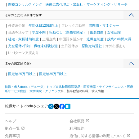
医療コンサルティング
医療広告代理店・出版社・マーケティング・リサーチ
ほかのこだわり条件で探す
外資系企業
年間休日120日以上
フレックス勤務
管理職・マネジャー
英語を活かす
学歴不問
転勤なし（勤務地限定）
服装自由
女性活躍
社宅・家賃補助制度
上場企業
中国語を活かす
退職金制度
残業20時間未満
完全週休2日制
職種未経験歓迎
土日祝休み
原則定時退社
海外出張あり
U・Iターン支援あり
ほかの固定給で探す
固定給25万円以上
固定給35万円以上
転職・求人doda（デューダ）トップ
東北
秋田県
医薬品・医療機器・ライフサイエンス・医療
系サービス
病院・大学病院・クリニック
第二新卒歓迎の転職・求人情報
転職サイト dodaをシェア
ヘルプ
会社概要
拠点一覧
利用規約
免責事項
通信に関する情報の利用について