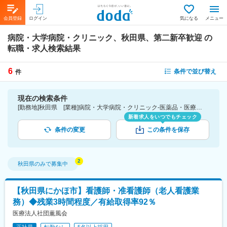
会員登録
ログイン
気になる
メニュー
病院・大学病院・クリニック、秋田県、第二新卒歓迎
の
転職・求人検索結果
6
条件で並び替え
件
現在の検索条件
[勤務地]秋田県 [業種]病院・大学病院・クリニック-医薬品・医療機器・ライフサイエンス・医療系サービス [詳細条件](募集・採用情報)第二新卒歓迎
新着求人をいつでもチェック
条件の変更
この条件を保存
秋田県
のみで募集中
【秋田県にかほ市】看護師・准看護師（老人看護業
務）◆残業3時間程度／有給取得率92％
医療法人社団薫風会