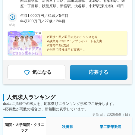
西武新宿駅、新宿三丁目駅、高田馬場駅、池袋駅、有楽町駅、銀
山院 など【関東】新宿東口院、池袋駅前院、品川院、秋葉原
座一丁目駅、秋葉原駅、新宿駅、渋谷駅、中野駅(東京都)、町田
院、町田院、八王子院、千葉東口院、柏院、船橋院、川崎院、新
駅、立川北駅、八王子駅、品川駅、北千住駅、自由が丘駅、新横
横浜院、大宮東口院、水戸院、つくば院、宇都宮院、高崎院、前
年収1,000万円／31歳／5年目
浜駅、横浜駅、川崎駅、藤沢駅、本厚木駅、大宮駅(埼玉県)、川口
橋院 など【中部】名古屋駅前院 、名古屋栄院、金山院、岐阜
年収700万円／27歳／2年目
駅、川越駅、南越谷駅、宇都宮駅、水戸駅、つくば駅、千葉駅、
給与
院、静岡院、浜松院、三島院、新潟院、金沢院、福井院、富山
京成千葉駅、柏駅、京成船橋駅、松戸駅、高崎駅、前橋駅、旭川
院、長野院、松本院、山梨甲府駅前院 など【近畿】梅田大阪駅
駅、さっぽろ駅、あおば通駅、福島駅(福島県)、郡山駅(福島県)、
前院、大阪阪急梅田駅前院、枚方院、天王寺院、堺院、なんば
＃面接１回／即日内定のチャンスあり
青森駅、盛岡駅、山形駅、秋田駅、矢場町駅、近鉄名古屋駅、金
＃残業月平均3.2ｈ／プライベートも充実
院、心斎橋院、京都駅前院、奈良院、和歌山院、四日市院 など
山駅(愛知県)、豊田市駅、駅前大通駅、名鉄岐阜駅、静岡駅、新浜
＃賞与年2回支給
【中四国】広島院、福山院、松山院、高松院、高知院、徳島院、
松駅、三島広小路駅、長野駅、松本駅、北鉄金沢駅、新潟駅、近
＃全国で積極採用を実施中
松江院、周南徳山駅ビル院 など【九州・沖縄】小倉院、佐賀
鉄四日市駅、電鉄富山駅、福井駅、甲府駅、東梅田駅、大阪難波
全国100院以上を展開する大手美容クリニックだからこ
院、長崎院、熊本院、宮崎院、鹿児島院、那覇院 など【受動喫
駅、高槻市駅、大阪梅田駅(阪急線)、枚方市駅、堺東駅、天王寺駅
そ、「やりがい・高収入・キャリア」のすべてをバラン
煙対策】屋内原則禁煙
前駅、西梅田駅、心斎橋駅、京都駅、烏丸駅、三ノ宮駅、姫路
スよく実現できます！
駅、近鉄奈良駅、和歌山駅、草津駅(滋賀県)、徳山駅、立町駅、福
気になる
応募する
山駅、松江駅、片原町駅(香川県)、松山市駅、蓮池町通駅、徳島
駅、西鉄久留米駅、西鉄福岡駅、平和通駅、博多駅、天神南駅、
鹿児島中央駅前駅、通町筋駅、宮崎駅、長崎駅前駅、佐賀駅、大
分駅、県庁前駅(沖縄県)、新宿西口駅、新宿駅(東京メトロ)、学習
人気求人ランキング
院下駅、東池袋駅、日比谷駅、銀座駅、岩本町駅、立川駅、京王
dodaに掲載中の求人を、応募数順にランキング形式でご紹介します。
八王子駅、高輪台駅、奥沢駅、神奈川駅、平沼橋駅、京急川崎
※応募数が同数の場合は、新着順に表示しています。
駅、石上駅、新越谷駅、宇都宮駅東口駅、新千葉駅、栄町駅(千葉
県)、船橋駅、札幌駅、仙台駅(地下鉄)、曽根田駅、栄駅(愛知県)、
更新日：
2026/8/9（日）
名古屋駅、西高蔵駅、新豊田駅、新豊橋駅、岐阜駅、新静岡駅、
病院・大学病院・クリニ
浜松駅、三島田町駅、市役所前駅(長野県)、金沢駅、あすなろう四
秋田県
第二新卒歓迎
ック
日市駅、電鉄富山駅・エスタ前駅、福井駅(福井県)、大阪梅田駅