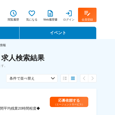
閲覧履歴
気になる
Web履歴書
ログイン
会員登録
イベント
転職イベント・転職セミナー
情報
・求人検索結果
転職フェア
ます。
転職セミナー動画
条件で並べ替え
応募依頼する
（エージェントサービス）
間平均残業20時間程度◆