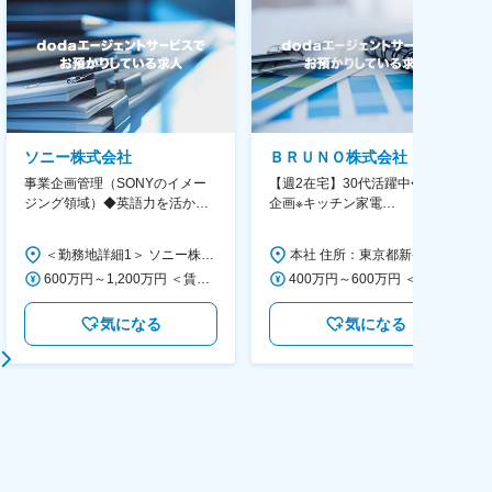
ソニー株式会社
ＢＲＵＮＯ株式会社
事業企画管理（SONYのイメー
【週2在宅】30代活躍中◆商品
ジング領域）◆英語力を活か
企画※キッチン家電
す/CFO管轄＃SECCFO0027
◆「BRUNO」新商品の企画／企
画～調達／働き方◎
＜勤務地詳細1＞ ソニー株式会社 住所：神奈川県横浜市西区みなとみらい5-1-1 受動喫煙対策：屋内全面禁煙 ＜勤務地詳細2＞ ソニーシティ大崎 住所：東京都品川区大崎2-10-1 勤務地最寄駅：JR線／大崎駅 受動喫煙対策：屋内全面禁煙 変更の範囲：会社の定める事業所（リモートワーク含む）
本社 住所：東京都新宿区西新宿6丁目22-1 新宿スクエアタワー B1階 勤務地最寄駅：東京メトロ丸ノ内線／西新宿駅 受動喫煙対策：屋内全面禁煙 変更の範囲：会社の定める事業所（リモートワーク含む）
600万円～1,200万円 ＜賃金形態＞ 月給制 ＜賃金内訳＞ 月額（基本給）：350,000円～500,000円 ＜月給＞ 350,000円～500,000円 ＜昇給有無＞ 有 ＜残業手当＞ 有 ＜給与補足＞ ※年収は経験や能力を考慮の上、当社規定により決定します。 賃金はあくまでも目安の金額であり、選考を通じて上下する可能性があります。 月給(月額)は固定手当を含めた表記です。
400万円～600万円 ＜賃金形態＞ 月給制 経験・能力を考慮の上、優遇いたします。 ＜賃金内訳＞ 月額（基本給）：300,000円～450,000円 ＜月給＞ 300,000円～450,000円 ＜昇給有無＞ 有 ＜残業手当＞ 有 ＜給与補足＞ ・賞与実績：年2回 ・昇給：年1回 ※半年毎に評価を行い、評価が高ければ年齢に関係なく昇給・昇格していきます。創造性の高い人・新しいことにチャレンジした人が高い評価を得られます。 賃金はあくまでも目安の金額であり、選考を通じて上下する可能性があります。 月給(月額)は固定手当を含めた表記です。
気になる
気になる