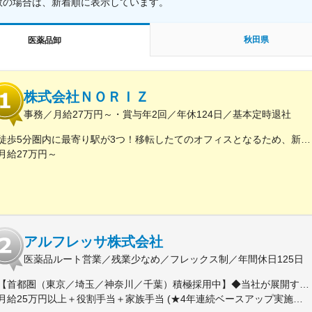
数の場合は、新着順に表示しています。
秋田県
医薬品卸
株式会社ＮＯＲＩＺ
事務／月給27万円～・賞与年2回／年休124日／基本定時退社
徒歩5分圏内に最寄り駅が3つ！移転したてのオフィスとなるため、新しくキレイなオフィスで働けます！★転勤なし東京都中央区銀座6-13-16 ヒューリック銀座ウォールビル3階新富町から徒歩3分※受動喫煙対策：屋内禁煙
月給27万円～
アルフレッサ株式会社
医薬品ルート営業／残業少なめ／フレックス制／年間休日125日
【首都圏（東京／埼玉／神奈川／千葉）積極採用中】◆当社が展開する【北海道／関東／首都圏／中部／近畿／九州】の各事業所へご希望を考慮した上で配属となります。【北海道】北海道【関東】栃木／群馬／茨城／長野／山梨／新潟【首都圏】東京／埼玉／神奈川／千葉★積極採用エリア【中部】静岡／愛知／三重／岐阜【近畿】滋賀／兵庫／大阪／京都／奈良／和歌山【九州】福岡／長崎／熊本／大分／宮崎／鹿児島各事業所の詳細については、弊社HPよりご確認ください※「企業情報」→「拠点」よりご確認いただけます。屋内禁煙(※喫煙室あり※禁煙タイムあり※喫煙室での就労はありません)
月給25万円以上＋役割手当＋家族手当 (★4年連続ベースアップ実施！)※時間外手当別途支給※年齢、経験、能力を考慮の上、優遇します