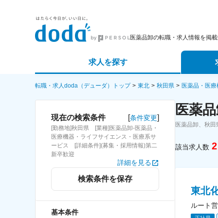
医薬品卸の転職・求人情報を掲載
求人を探す
詳細条件から探す
エージェ
転職・求人doda（デューダ）トップ
東北
秋田県
医薬品・医療
医薬品
新着求人から探す
スカウト
[
]
現在の検索条件
条件変更
医薬品卸、秋田
[勤務地]秋田県 [業種]医薬品卸-医薬品・
求人特集から探す
パートナ
医療機器・ライフサイエンス・医療系サ
2
ービス [詳細条件](募集・採用情報)第二
該当求人数
新卒歓迎
詳細を見る
検索条件を保存
東北
ルート営
基本条件
正社員