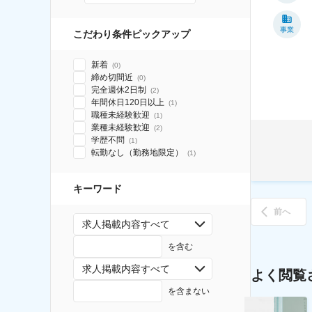
事業
こだわり条件ピックアップ
新着
(
0
)
締め切間近
(
0
)
完全週休2日制
(
2
)
年間休日120日以上
(
1
)
職種未経験歓迎
(
1
)
業種未経験歓迎
(
2
)
学歴不問
(
1
)
転勤なし（勤務地限定）
(
1
)
キーワード
前へ
求人掲載内容すべて
を含む
求人掲載内容すべて
よく閲覧
を含まない