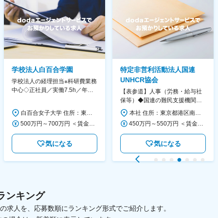
学校法人白百合学園
特定非営利活動法人国連
UNHCR協会
学校法人の経理担当※科研費業務
中心◇正社員／実働7.5h／年休
【表参道】人事（労務・給与社
130日／1881年創立の伝統女子
保等）◆国連の難民支援機関の
大学
活動を支える日本公式支援窓口
白百合女子大学 住所：東京都調布市緑ヶ丘1-25 勤務地最寄駅：京王線／仙川駅 受動喫煙対策：屋内全面禁煙 変更の範囲：会社の定める事業所
本社 住所：東京都港区南青山6-10-11 ウェスレーセンター3F 勤務地最寄駅：地下鉄各線／表参道駅 受動喫煙対策：屋内全面禁煙 変更の範囲：会社の定める事業所（リモートワーク含む）
◆正職員登用前提
500万円～700万円 ＜賃金形態＞ 月給制 ＜賃金内訳＞ 月額（基本給）：280,000円～430,000円 ＜月給＞ 280,000円～430,000円 ＜昇給有無＞ 有 ＜残業手当＞ 有 ＜給与補足＞ ※年齢・過去の経験に基づき、本学規定に合わせ決定 【残業手当】有 /残業時間に応じて全額支給（※想定年収に含む） 【各種手当】扶養手当/住宅手当/通勤手当 等 【賞与】年2回（6月、12月） 【昇給】年1回（4月） 賃金はあくまでも目安の金額であり、選考を通じて上下する可能性があります。 月給(月額)は固定手当を含めた表記です。
450万円～550万円 ＜賃金形態＞ 月給制 ＜賃金内訳＞ 月額（基本給）：340,000円～420,000円 ＜月給＞ 340,000円～420,000円 ＜昇給有無＞ 有 ＜残業手当＞ 有 ＜給与補足＞ ※能力・経験によって決定します。 ■賞与あり（業績評価に応じて支給） 賃金はあくまでも目安の金額であり、選考を通じて上下する可能性があります。 月給(月額)は固定手当を含めた表記です。
気になる
気になる
ランキング
載中の求人を、応募数順にランキング形式でご紹介します。