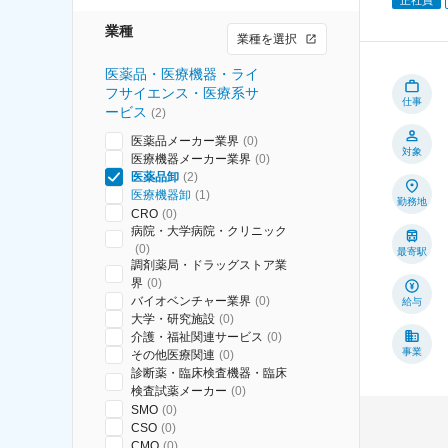
業種
業種を選択
医薬品・医療機器・ライ
フサイエンス・医療系サ
仕事
ービス
(
2
)
医薬品メーカー業界
(
0
)
対象
医療機器メーカー業界
(
0
)
医薬品卸
(
2
)
医療機器卸
(
1
)
勤務地
CRO
(
0
)
病院・大学病院・クリニック
(
0
)
最寄駅
調剤薬局・ドラッグストア業
界
(
0
)
バイオベンチャー業界
(
0
)
給与
大学・研究施設
(
0
)
介護・福祉関連サービス
(
0
)
事業
その他医療関連
(
0
)
診断薬・臨床検査機器・臨床
検査試薬メーカー
(
0
)
SMO
(
0
)
CSO
(
0
)
CMO
(
0
)