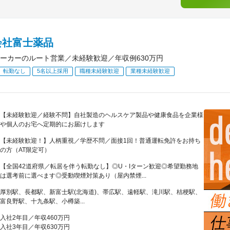
会社富士薬品
ーカーのルート営業／未経験歓迎／年収例630万円
転勤なし
5名以上採用
職種未経験歓迎
業種未経験歓迎
【未経験歓迎／経験不問】自社製造のヘルスケア製品や健康食品を企業様
や個人のお宅へ定期的にお届けします
【未経験歓迎！】人柄重視／学歴不問／面接1回！普通運転免許をお持ち
の方（AT限定可）
【全国42道府県／転居を伴う転勤なし】◎U・Iターン歓迎◎希望勤務地
は選考前に選べます◎受動喫煙対策あり（屋内禁煙...
厚別駅、長都駅、新富士駅(北海道)、帯広駅、遠軽駅、滝川駅、桔梗駅、
富良野駅、十九条駅、小樽築...
入社2年目／年収460万円
入社3年目／年収630万円