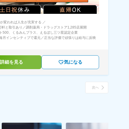
方が変われば人生が充実する ／
0万軒と取引あり／調剤薬局・ドラッグストア1,285店展開
ト500、くるみんプラス、えるぼし三ツ星認定企業
毎月インセンティブで還元／正当な評価で頑張りは給与に反映
詳細を見る
気になる
次へ