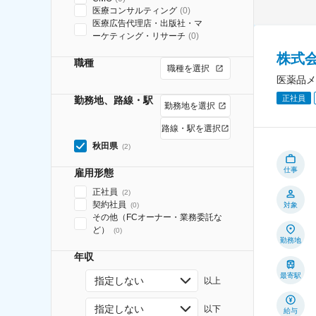
医療コンサルティング
(
0
)
医療広告代理店・出版社・マ
ーケティング・リサーチ
(
0
)
株式
職種
職種を選択
医薬品メ
正社員
勤務地、路線・駅
勤務地を選択
路線・駅を選択
秋田県
(
2
)
仕事
雇用形態
正社員
(
2
)
契約社員
(
0
)
対象
その他（FCオーナー・業務委託な
ど）
(
0
)
勤務地
年収
最寄駅
指定しない
以上
指定しない
以下
給与