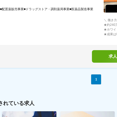
■配置薬販売事業■ドラッグストア・調剤薬局事業■医薬品製造事業
＼ 働き
★約24
★ホワイ
★成果は
求人
1
されている求人