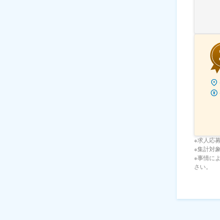
※求人応
※集計対象期
※事情に
さい。