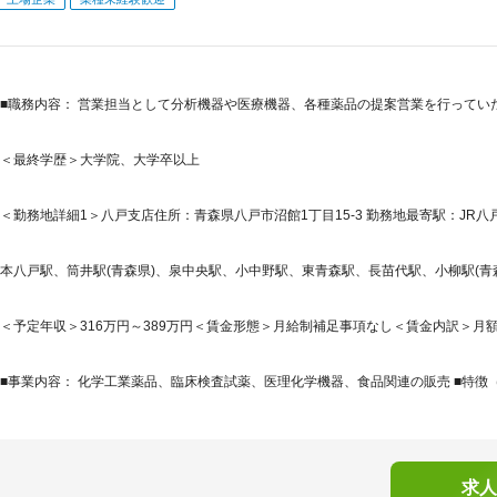
■職務内容： 営業担当として分析機器や医療機器、各種薬品の提案営業を行ってい
＜最終学歴＞大学院、大学卒以上
＜勤務地詳細1＞八戸支店住所：青森県八戸市沼館1丁目15-3 勤務地最寄駅：JR八
本八戸駅、筒井駅(青森県)、泉中央駅、小中野駅、東青森駅、長苗代駅、小柳駅(青
＜予定年収＞316万円～389万円＜賃金形態＞月給制補足事項なし＜賃金内訳＞月額（基本
■事業内容： 化学工業薬品、臨床検査試薬、医理化学機器、食品関連の販売 ■特徴（TO
求人