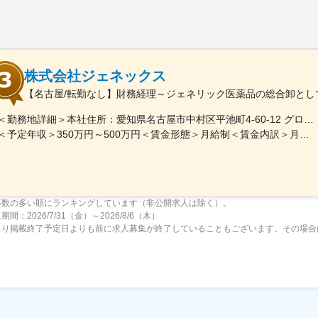
株式会社ジェネックス
【名古屋/転勤なし】財務経理～ジェネリック医薬品の総合卸とし
＜勤務地詳細＞本社住所：愛知県名古屋市中村区平池町4-60-12 グローバルゲート27F受動喫煙対策：敷地内喫煙可能場所あり変更の範囲：無
＜予定年収＞350万円～500万円＜賃金形態＞月給制＜賃金内訳＞月額（基本給）：250,000円～357,000円＜月給＞250,000円～357,000円＜昇給有無＞有＜残業手当＞有＜給与補足＞昇給：年１回（３月）賞与：年２回（6月、12月）※経験、スキルに応じて相談のうえ決定いたします※残業手当は別途支給30歳年収：350万円／月給25万円+賞与35歳年収：400万円／月給28.5万円+賞与賃金はあくまでも目安の金額であり、選考を通じて上下する可能性があります。月給(月額)は固定手当を含めた表記です。
募数の多い順にランキングしています（非公開求人は除く）。
間：2026/7/31（金）～2026/8/6（木）
より掲載終了予定日よりも前に求人募集が終了していることもございます。その場合