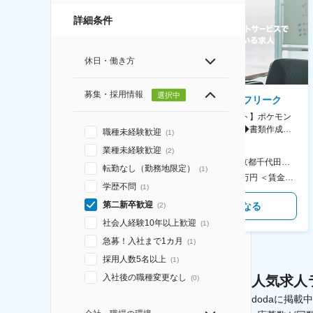
詳細条件
休日・働き方
募集・採用情報
選択中
AGC株式会社
株式会社ゲームフリーク
【横浜※一般職/転勤なし】庶
【庶務アシスタント】ポケモン
務・事務担当～開発部材の発注
シリーズ開発企業◆書類作成・
職種未経験歓迎
(
1
)
やDXに向けたシステム利用等～
データ入力など◆年休126日・
業種未経験歓迎
(
2
)
食事補助あり◎
AGC横浜テクニカルセンター 住所：神奈川県横浜市鶴見区末広町1-1 勤務地最寄駅：JR線／弁天橋駅 受動喫煙対策：敷地内喫煙可能場所あり 変更の範囲：無
本社 住所：東京都千代田区神田錦町2-2-1 KANDASQUARE 受動喫煙対策：屋内全面禁煙 変更の範囲：会社の定める事業所
転勤なし（勤務地限定）
(
1
)
400万円～550万円 ＜賃金形態＞ 月給制 固定給＋業績給 ＜賃金内訳＞ 月額（基本給）：230,000円～280,000円 ＜月給＞ 230,000円～280,000円 ＜昇給有無＞ 有 ＜残業手当＞ 有 ＜給与補足＞ ※上記はあくまで最低保証額です。実際にはこれまでの経験やスキルを考慮の上、決定します。 年収には残業代は含めておりません。 ■昇給：年1回 ■賞与：年2回 賃金はあくまでも目安の金額であり、選考を通じて上下する可能性があります。 月給(月額)は固定手当を含めた表記です。
350万円～500万円 ＜賃金形態＞ 月給制 ＜賃金内訳＞ 月額（基本給）：215,000円～307,000円 固定残業手当/月：76,700円～110,000円（固定残業時間45時間0分/月） 超過した時間外労働の残業手当は追加支給 ＜月給＞ 291,700円～417,000円（一律手当を含む） ＜昇給有無＞ 有 ＜残業手当＞ 有 ＜給与補足＞ ※経験・能力を考慮の上、年齢に関わりなく当社規定により優遇します。 賃金はあくまでも目安の金額であり、選考を通じて上下する可能性があります。 月給(月額)は固定手当を含めた表記です。
学歴不問
(
1
)
第二新卒歓迎
気になる
気になる
(
2
)
社会人経験10年以上歓迎
(
1
)
急募！入社まで1カ月
(
1
)
採用人数5名以上
(
1
)
入社後の職種変更なし
人気求人
(
0
)
dodaに掲