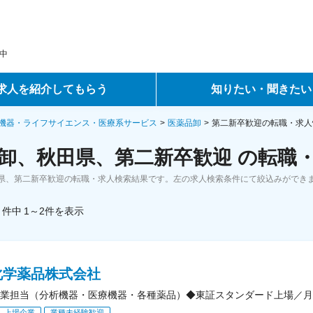
中
求人を紹介してもらう
知りたい・聞きたい
ントサービス
転職ノウハウ
機器・ライフサイエンス・医療系サービス
医薬品卸
第二新卒歓迎の転職・求人
卸、秋田県、第二新卒歓迎 の転職
サービス
データで見る転職
県、第二新卒歓迎の転職・求人検索結果です。左の求人検索条件にて絞込みができ
ーエージェントサービス
コラム・インタビュー
件中
1～2
件
を表示
転職Q&A
化学薬品株式会社
業担当（分析機器・医療機器・各種薬品）◆東証スタンダード上場／月
上場企業
業種未経験歓迎