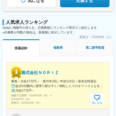
気になる
応募する
駅、宮崎駅、日向庄内駅、門川駅、志布志駅、日宇駅、玉名駅、
変更の範囲：会社の定める業務
赤嶺駅、下菅谷駅、長沼駅(静岡県)
人気求人ランキング
dodaに掲載中の求人を、応募数順にランキング形式でご紹介します。
※応募数が同数の場合は、新着順に表示しています。
更新日：
2026/8/8（土）
福島県
第二新卒歓迎
医薬品卸
株式会社ＮＯＲＩＺ
事務／月給27万円～・賞与年2回／年休124日／基本定時退社
徒歩5分圏内に最寄り駅が3つ！移転したてのオフィスとなるため、新しくキレイなオフィスで働けます！★転勤なし東京都中央区銀座6-13-16 ヒューリック銀座ウォールビル3階新富町から徒歩3分※受動喫煙対策：屋内禁煙
月給27万円～
掲載予定期間：
2026/5/28（木）
〜
2026/8/26（水）
気になる
更新日：
2026/5/28（木）