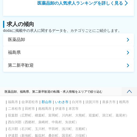
医薬品卸
の人気求人ランキングを詳しく見る
求人の傾向
dodaに掲載中の求人に関するデータを、カテゴリごとにご紹介します。
医薬品卸
福島県
第二新卒歓迎
医薬品卸、福島県、第二新卒歓迎の転職・求人情報をエリアで絞り込む
福島市
会津若松市
郡山市
いわき市
白河市
須賀川市
喜多方市
相馬市
二本松市
田村市
南相馬市
伊達市
本宮市
双葉郡（広野町、楢葉町、富岡町、川内村、大熊町、双葉町、浪江町、葛尾村）
西白河郡（西郷村、泉崎村、中島村、矢吹町）
石川郡（石川町、玉川村、平田村、浅川町、古殿町）
伊達郡（新地町、飯舘村、桑折町、国見町、川俣町）