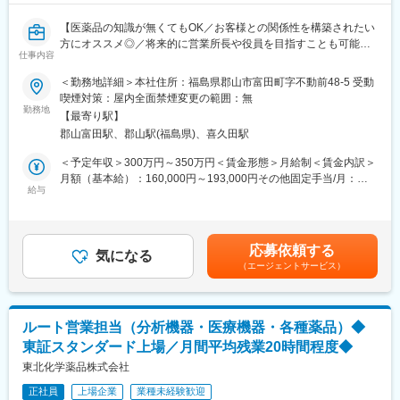
【医薬品の知識が無くてもOK／お客様との関係性を構築されたい
方にオススメ◎／将来的に営業所長や役員を目指すことも可能／
仕事内容
転勤無し／全員中途入社者／マイカー通勤可・駐車場完備】
＜勤務地詳細＞本社住所：福島県郡山市富田町字不動前48-5 受動
■職務概要：
喫煙対策：屋内全面禁煙変更の範囲：無
郡山市で配置薬販売を行う当社にて、個人宅や企業向けの置き薬
勤務地
【最寄り駅】
の販売を担当していただきます。
郡山富田駅、郡山駅(福島県)、喜久田駅
■職務詳細：
＜予定年収＞300万円～350万円＜賃金形態＞月給制＜賃金内訳＞
・お客様の健康状態に合わせて、ご家庭や企業に置き薬を提案し
月額（基本給）：160,000円～193,000円その他固定手当/月：
ていただきます。
給与
3,000円固定残業手当/月：50,000円～70,000円（固定残業時間40
・お客様に薬箱をまず預け、その後定期的に訪問し、お届けして
時間0分/月）超過した時間外労働の残業手当は追加支給＜月給＞
いる医薬品等の交換・補充業務を行い、ご利用のあった分だけの
213,000円～266,000円（一律手当を含む）＜昇給有無＞有＜残業
代金をいただきます。
手当＞有＜給与補足＞※給与詳細は経験・能力を考慮し、相談の上
応募依頼する
・お客様の医薬品の使用状況を確認したり、健康に関するお悩み
気になる
決定します。■昇給：有（※前年度実績6,000 円～8,000 円／月）■
（エージェントサービス）
をお伺いしながら、適切な医薬品や健康食品などを紹介していた
賞与：年2回（※前年度支給実績2.5カ月分/年）賃金はあくまでも
だきます。
目安の金額であり、選考を通じて上下する可能性があります。月
・取り扱うのは自社のプライベートブランド商品（風邪薬、鎮痛
給(月額)は固定手当を含めた表記です。
薬）の他、信頼できる医薬品、健康食品です。1人あたり1,500件
ルート営業担当（分析機器・医療機器・各種薬品）◆
のお客様を担当していただき、1日あたり13件を目安に訪問を行
東証スタンダード上場／月間平均残業20時間程度◆
います。
・お客様は個人がメインですが、工場など法人のお客様もいらっ
東北化学薬品株式会社
しゃいます。
正社員
上場企業
業種未経験歓迎
・基本的にはルート営業でお得意先への訪問となりますが、担当