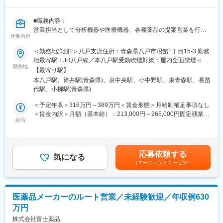
先数が減らないように新規営業にも取り組んでいただきます。※9
割以上が既存向け営業です。
■職務内容：
営業担当として分析機器や医療機器、各種薬品の提案営業を行っ
■求める役割：
仕事内容
ていただきます。
・お得意先とコミュニケーションをとりながら、それぞれの健康
主な営業先は工場や病院、大学、官公庁で、グループごとに取扱
＜勤務地詳細1＞八戸支店住所：青森県八戸市沼館1丁目15-3 勤務
状態やニーズに応じた提案を行い、次回もリピートいただけるよ
製品と営業先が異なります。（ご経験に応じて配属先が検討され
地最寄駅：JR八戸線／本八戸駅受動喫煙対策：屋内全面禁煙＜勤
うに信頼関係を深めていただきます。
ます。）
勤務地
務地詳細2＞青森支店住所：青森県青森市問屋町1丁目8-12 受動喫
・また、将来的に当社への貢献度等を総合的に評価し、営業所長
【最寄り駅】
煙対策：屋内全面禁煙＜勤務地詳細3＞仙台支店住所：宮城県黒川
や役員等のポストに登用したいと考えておりますので、マネジメ
本八戸駅、筒井駅(青森県)、泉中央駅、小中野駅、東青森駅、長苗
■当社の製品について：
郡大和町吉岡東三丁目7番地の14 受動喫煙対策：屋内全面禁煙変
ント力を発揮して当社を牽引していただくことを期待していま
代駅、小柳駅(青森県)
当社の製品は化学工業薬品や臨床検査試薬、食品添加物、農業資
更の範囲：会社の定める事業所（リモートワーク含む）
す。
材など、基本的にBtoB向けが中心となり、日常生活では活用され
＜予定年収＞316万円～389万円＜賃金形態＞月給制補足事項なし
ない製品です。
＜賃金内訳＞月額（基本給）：213,000円～265,000円固定残業手
■組織構成：
一方で、水道水や病院での各種検査、様々な製品に組み込まれて
給与
当/月：15,000円（固定残業時間10時間0分/月～7時間0分/月）超
・営業所長：1名
いる半導体製造など、私達の生活においては無くてはならないも
過した時間外労働の残業手当は追加支給＜月給＞228,000円～
・県中、県南エリア：一般社員3人
のを支える製品が中心になります。
280,000円（一律手当を含む）＜昇給有無＞有＜残業手当＞有＜
・若松エリア：一般社員1名
給与補足＞※上記の年収帯は、賞与が満額支給の場合の金額となり
※20代～60代まで幅広い年代の社員が活躍しています。当社は全
応募依頼する
■業務の特徴：
気になる
ますが、入社1年目は賞与満額ではございません。■昇給：年1回
員が中途入社者で構成されていますので、入社後も安心して就業
（エージェントサービス）
基本的にはルート営業がメインです。お客様に対して粘り強く向
（4月）■賞与：年2回（6月・12月）■期末手当：年1回（9
できます。
き合い、深耕していくスタイルになります。そのため、インセン
月）・・・業績好調時に限る賃金はあくまでも目安の金額であ
ティブや数値ノルマは有りません。入社後はまず商材理解や営業
り、選考を通じて上下する可能性があります。月給(月額)は固定手
■入社後の流れ：
の流れを学んでいただいた上で、狙いを持った開拓やシェアの拡
当を含めた表記です。
・入社後は1～2週間程度、先輩社員の営業活動に同行していただ
医薬品メーカーのルート営業／未経験歓迎／年収例630
大などに取り組んでいただきます。
き、業務の流れや商品知識を学びながら、実務経験を積んでいた
万円
青森県「外」の事業所に限り、新規顧客開拓をおこなう場合があ
だきます。
ります。
株式会社富士薬品
・実務に慣れた後は、少しずつ担当のお客様をお任せしていきま