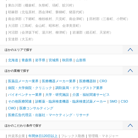
東白川郡（棚倉町、矢祭町、塙町、鮫川村）
耶麻郡（北塩原村、西会津町、磐梯町、猪苗代町）
南会津郡（下郷町、檜枝岐村、只見町、南会津町）
田村郡（三春町、小野町）
大沼郡（三島町、金山町、昭和村、会津美里町）
河沼郡（会津坂下町、湯川村、柳津町）
岩瀬郡（鏡石町、天栄村）
安達郡（大玉村）
ほかのエリアで探す
北海道
青森県
岩手県
宮城県
秋田県
山形県
ほかの業種で探す
医薬品メーカー業界
医療機器メーカー業界
医療機器卸
CRO
病院・大学病院・クリニック
調剤薬局・ドラッグストア業界
バイオベンチャー業界
大学・研究施設
介護・福祉関連サービス
その他医療関連
診断薬・臨床検査機器・臨床検査試薬メーカー
SMO
CSO
CMO
医療コンサルティング
医療広告代理店・出版社・マーケティング・リサーチ
ほかのこだわり条件で探す
外資系企業
年間休日120日以上
フレックス勤務
管理職・マネジャー