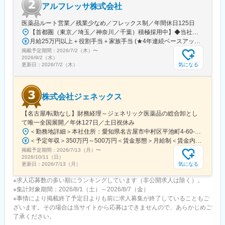
アルフレッサ株式会社
医薬品ルート営業／残業少なめ／フレックス制／年間休日125日
【首都圏（東京／埼玉／神奈川／千葉）積極採用中】◆当社が展開する【北海道／関東／首都圏／中部／近畿／九州】の各事業所へご希望を考慮した上で配属となります。【北海道】北海道【関東】栃木／群馬／茨城／長野／山梨／新潟【首都圏】東京／埼玉／神奈川／千葉★積極採用エリア【中部】静岡／愛知／三重／岐阜【近畿】滋賀／兵庫／大阪／京都／奈良／和歌山【九州】福岡／長崎／熊本／大分／宮崎／鹿児島各事業所の詳細については、弊社HPよりご確認ください※「企業情報」→「拠点」よりご確認いただけます。屋内禁煙(※喫煙室あり※禁煙タイムあり※喫煙室での就労はありません)
月給25万円以上＋役割手当＋家族手当 (★4年連続ベースアップ実施！)※時間外手当別途支給※年齢、経験、能力を考慮の上、優遇します
掲載予定期間：
2026/7/2（木）
〜
2026/9/2（水）
気になる
更新日：
2026/7/2（木）
株式会社ジェネックス
【名古屋/転勤なし】財務経理～ジェネリック医薬品の総合卸とし
て唯一全国展開／年休127日／土日祝休み
＜勤務地詳細＞本社住所：愛知県名古屋市中村区平池町4-60-12 グローバルゲート27F受動喫煙対策：敷地内喫煙可能場所あり変更の範囲：無
＜予定年収＞350万円～500万円＜賃金形態＞月給制＜賃金内訳＞月額（基本給）：250,000円～357,000円＜月給＞250,000円～357,000円＜昇給有無＞有＜残業手当＞有＜給与補足＞昇給：年１回（３月）賞与：年２回（6月、12月）※経験、スキルに応じて相談のうえ決定いたします※残業手当は別途支給30歳年収：350万円／月給25万円+賞与35歳年収：400万円／月給28.5万円+賞与賃金はあくまでも目安の金額であり、選考を通じて上下する可能性があります。月給(月額)は固定手当を含めた表記です。
掲載予定期間：
2026/7/13（月）
〜
2026/10/11（日）
気になる
更新日：
2026/7/13（月）
※求人応募数の多い順にランキングしています（非公開求人は除く）。
※集計対象期間：2026/8/1（土）～2026/8/7（金）
※事情により掲載終了予定日よりも前に求人募集が終了していることもご
ざいます。その場合は当サイトから応募はできませんので、あらかじめご
了承ください。