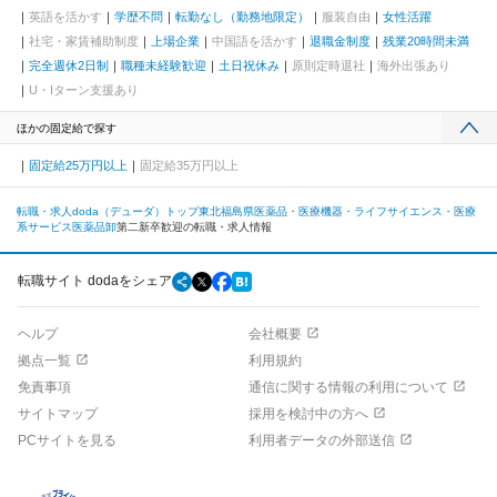
英語を活かす
学歴不問
転勤なし（勤務地限定）
服装自由
女性活躍
社宅・家賃補助制度
上場企業
中国語を活かす
退職金制度
残業20時間未満
完全週休2日制
職種未経験歓迎
土日祝休み
原則定時退社
海外出張あり
U・Iターン支援あり
ほかの固定給で探す
固定給25万円以上
固定給35万円以上
転職・求人doda（デューダ）トップ
東北
福島県
医薬品・医療機器・ライフサイエンス・医療
系サービス
医薬品卸
第二新卒歓迎の転職・求人情報
転職サイト dodaをシェア
ヘルプ
会社概要
拠点一覧
利用規約
免責事項
通信に関する情報の利用について
サイトマップ
採用を検討中の方へ
PCサイトを見る
利用者データの外部送信