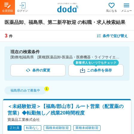
会員登録
ログイン
気になる
メニュー
医薬品卸、福島県、第二新卒歓迎
の転職・求人検索結果
3
条件で並び替え
件
現在の検索条件
[勤務地]福島県 [業種]医薬品卸-医薬品・医療機器・ライフサイエンス・医療系サービス [詳細条件](募集・採用情報)第二新卒歓迎
新着求人をいつでもチェック
条件の変更
この条件を保存
福島県
のみで募集中
＜未経験歓迎＞【福島/郡山市】ルート営業（配置薬の
営業）◆転勤無し／残業20時間程度
寶薬品工業株式会社
正社員
転勤なし
職種未経験歓迎
業種未経験歓迎