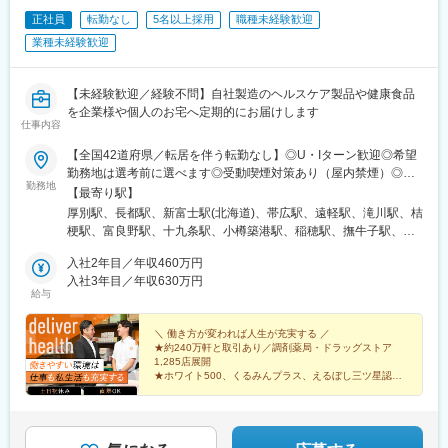
す。月1回以上、社内や医薬品メーカー主催の勉強会がありますの
正社員
転勤なし
5名以上採用
職種未経験歓迎
■組織構成：
で、医薬品の知識が無くても習得可能です。
業種未経験歓迎
営業グループは食品・農薬関連、医療関連、研究所関連、化学工
業薬品関連という大きく4つのグループに分かれています。組織内
変更の範囲：会社の定める業務
の風土としては役職者でも「～さん」で呼ぶなど、温かい雰囲気
【未経験歓迎／経験不問】自社製造のヘルスケア製品や健康食品
が特徴です。
を企業様や個人のお宅へ定期的にお届けします
仕事内容
■当社について：
当社は、1953年に青森県弘前市で設立した化学関連の専門商社で
【全国42道府県／転居を伴う転勤なし】◎U・Iターン歓迎◎希望
す。
勤務地は選考前に選べます◎受動喫煙対策あり（屋内禁煙）◎オ
勤務地
私たちは、工業薬品や医療機器、研究開発用の試薬や消耗品な
ンライン面接実施中■北海道・東北北海道／青森／岩手／秋田／山
【最寄り駅】
ど、多岐にわたる製品を通じて、社会の「あたりまえ」を支えて
形／福島■関東茨城／栃木／群馬／神奈川／埼玉／千葉■北陸・甲
厚別駅、長都駅、新富士駅(北海道)、帯広駅、遠軽駅、滝川駅、桔
います。
信越新潟／富山／石川／福井／長野／山梨■東海静岡／愛知／三重
梗駅、富良野駅、十九条駅、小樽築港駅、稲穂駅、撫牛子駅、羽
例えば、スマートフォンに使われる半導体の製造に必要な工業薬
／岐阜■関西大阪／京都／滋賀／奈良／兵庫／和歌山■中国・四国
後牛島駅、横手駅、千徳駅、泉駅(常磐線)、北山形駅、偕楽園駅、
品や、水道水を安全に飲めるための薬剤、病院で適切な診断を受
広島／島根／岡山／山口／徳島／愛媛／香川■九州・沖縄福岡／大
入社2年目／年収460万円
鹿島神宮駅、大宝駅、土浦駅、後台駅、黒磯駅、上今市駅、渋川
けるための医療機器など、皆さんの生活を裏から支える重要な役
分／宮崎／鹿児島／熊本／長崎／沖縄＜オンライン面接実施中＞
入社3年目／年収630万円
駅、太田駅(群馬県)、大森台駅、青堀駅、南与野駅、武蔵高萩駅、
給与
割を果たしています。
その他、下記「勤務地一覧」よりご確認ください藤枝営業所：静
八潮駅、鴨居駅、倉見駅、磯部駅(石川県)、徳田駅(石川県)、上枝
当社のお客様は主に工場、病院、大学、官公庁など、社会インフ
岡県静岡県島田市道悦3-14-2三島営業所：静岡県田方郡函南町肥
駅、砺波駅、片原町駅(富山県)、速星駅、春江駅、水落駅、しんざ
ラを支える各分野のプロフェッショナルであり、私たちもまた高
田字南中道476中津川営業所：岐阜県中津川市中津川字大西667-1
＼ 働き方が変われば人生が充実する ／
駅、上越妙高駅、信州中野駅、附属中学前駅、切石駅、岩村田
★約240万軒と取引あり／調剤薬局・ドラッグストア
い専門性を求められます。
田辺営業所：和歌山県田辺市三栖字三反田130-5京都北営業所：京
駅、西上田駅、酒折駅、禾生駅、富士駅、古庄駅、半田駅、荒子
1,285店展開
新人研修やOJT、社外研修を通じて専門性を高めるサポート体制
都府京都市北区上賀茂向縄手町16滑川営業所：富山県滑川市柳原
川公園駅、妙興寺駅、六軒駅(三重県)、霞ケ浦駅、光善寺駅、平野
★ホワイト500、くるみんプラス、えるぼし三ツ星認定
が整っており、困ったときには先輩や人事に相談できる環境で
字宮ノ東41-29※詳細は「会社概要」欄HPから
企業
駅(地下鉄)、久米田駅、ケーブル八幡宮山上駅、田村駅、唐崎駅、
す。
★成果は毎月インセンティブで還元／正当な評価で頑張
筒井駅、豊岡駅(兵庫県)、新宮駅、安芸長束駅、安浦駅、周布駅、
りは給与に反映
私たちと一緒に、東北地方の産業発展と社会の「当たり前」を支
出雲市駅、高野駅、西富井駅、周防下郷駅、櫛ケ浜駅、府中駅(徳
えるやりがいのある仕事に挑戦してみませんか。
島県)、北久米駅、北宇和島駅、伏石駅、下曽根駅、高城駅、杵築