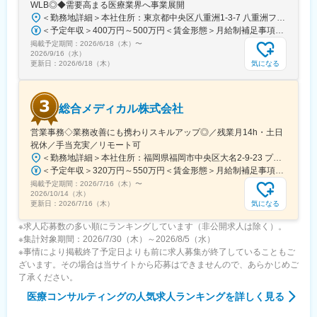
WLB◎◆需要高まる医療業界へ事業展開
・会議や打ち合わせで必要な時は大阪・東京等へ出張（宿泊も伴
＜勤務地詳細＞本社住所：東京都中央区八重洲1-3-7 八重洲ファーストフィナンシャルビル13F受動喫煙対策：屋内全面禁煙変更の範囲：会社の定める事業所
います）が発生します。
＜予定年収＞400万円～500万円＜賃金形態＞月給制補足事項なし＜賃金内訳＞月額（基本給）：235,000円～284,000円固定残業手当/月：45,000円～66,000円（固定残業時間25時間0分/月）超過した時間外労働の残業手当は追加支給＜月給＞280,000円～350,000円（一律手当を含む）＜昇給有無＞有＜残業手当＞有＜給与補足＞※給与詳細は、ご経験やスキルを考慮のうえ決定します。■昇給：年1回 査定により決定■賞与：年2回（7 月・12 月） 都度査定により決定 算定対象期間に準ずる賃金はあくまでも目安の金額であり、選考を通じて上下する可能性があります。月給(月額)は固定手当を含めた表記です。
※国内出張の頻度は1~3回/年です。（海外出張はほとんどありませ
掲載予定期間：
2026/6/18（木）
〜
ん。）
2026/9/16（水）
気になる
更新日：
2026/6/18（木）
■ワークライフバランス：
同社は、個人が最大限に能力を発揮できるよう働きやすい環境作
りに注力しております。男女問わず在宅勤務が可能です。また、
総合メディカル株式会社
女性社員も多く、産休・育休取得実績も豊富で9割以上の復職率を
誇っており、長期就業が可能な環境・福利厚生が整っています。
営業事務◇業務改善にも携わりスキルアップ◎／残業月14h・土日
祝休／手当充実／リモート可
変更の範囲：会社の定める業務
＜勤務地詳細＞本社住所：福岡県福岡市中央区大名2-9-23 プリオ福岡ビル勤務地最寄駅：地下鉄空港線／天神駅受動喫煙対策：屋内全面禁煙変更の範囲：会社の定める事業所
＜予定年収＞320万円～550万円＜賃金形態＞月給制補足事項なし＜賃金内訳＞月額（基本給）：200,000円～246,000円その他固定手当/月：20,000円～110,000円＜月給＞220,000円～356,000円＜昇給有無＞有＜残業手当＞有＜給与補足＞※実際の年収は面談・面接後に経歴や能力に応じて決定します※求人票の想定年収に当てはまらないケースも発生する可能性があります賞与年2回（2025年度実績4.4ヶ月）、昇給年1回住宅補助手当、家族手当、残業手当、休日出勤手当など賃金はあくまでも目安の金額であり、選考を通じて上下する可能性があります。月給(月額)は固定手当を含めた表記です。
掲載予定期間：
2026/7/16（木）
〜
2026/10/14（水）
気になる
更新日：
2026/7/16（木）
※求人応募数の多い順にランキングしています（非公開求人は除く）。
※集計対象期間：2026/7/30（木）～2026/8/5（水）
※事情により掲載終了予定日よりも前に求人募集が終了していることもご
ざいます。その場合は当サイトから応募はできませんので、あらかじめご
了承ください。
医療コンサルティング
の人気求人ランキングを詳しく見る