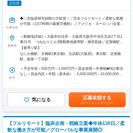
正社員
にあたっていただきます。
■教育体制：
◆◇非臨床研究経験の方歓迎！／完全フルリモート／柔軟な勤務
通常医薬品メーカー出身が会員である関西医薬協会に、当社は会
が可能（1日7時間の裁量労働制）／アメリカ・ヨーロッパ企業と
員として登録しています。業界関連のセミナーにも参加すること
仕事内容
事業展開／医薬品の薬事戦略・開発戦略のコンサルティング会社
ができ、メーカーと同じレベルの業界知識とマーケット感をアッ
◆◇
＜勤務地詳細1＞大阪本社住所：大阪府大阪市中央区北浜2丁目1
プデートできる環境です。
番21号 つねなりビル3階勤務地最寄駅：御堂筋線／淀屋橋駅受
■仕事内容：
勤務地
動喫煙対策：屋内全面禁煙＜勤務地詳細2＞東京支社住所：東京都
■働き方：
【最寄り駅】
承認申請・取得に向けた非（前）臨床開発戦略の構築・評価・分
千代田区丸の内1-11-1 パシフィックセンチュリープレイス丸の内
◎完全在宅勤務のため、拠点（東京・大阪）の近くにお住まいで
なにわ橋駅、京橋駅(東京都)、北浜駅(大阪府)、東京駅、淀屋橋
析・助言を中心としたコンサルティング業務をお任せします。
13階 受動喫煙対策：屋内全面禁煙変更の範囲：無
なくてもご就業いただけます。
駅、銀座一丁目駅
開発初期段階から関与し、医薬品開発の方向性を左右する戦略立
◎お昼休みの時間帯も自由なので、例えばお子様がおられる方の
案に携わる上流ポジションです。
＜予定年収＞500万円～1,000万円＜賃金形態＞年俸制■特記事項
場合、お子様の通院やご都合に合わせて業務時間を調整できま
なし＜賃金内訳＞年額（基本給）：5,000,000円～10,000,000円
す。
・各種動物実験受託機関（CRO）の選定・評価分析・実施支援
給与
＜月額＞416,666円～833,333円（12分割）＜昇給有無＞有＜残業
（自分の業務が終わるよう業務管理を行う必要はありますが、裁
・前臨床試験プロトコールの作成および施設モニタリング・監査
手当＞無＜給与補足＞※前職でのご経験・年収に応じて年収は考慮
量の大きい働き方ができます）
対応
いたします。■年収構成：年俸制となります。賃金はあくまでも目
※現在、関東関西のほか、九州、中部、東北、海外在住の方もいま
・評価分析および各フェーズにおけるガイダンス相談用報告書の
安の金額であり、選考を通じて上下する可能性があります。月給
す。
応募依頼する
作成
気になる
(月額)は固定手当を含めた表記です。
・会議や打ち合わせで必要な時は大阪・東京等へ出張（宿泊も伴
（エージェントサービス）
・治験相談および申請前相談に向けた戦略構築・資料作成・助言
います）が発生します。
・規制当局との面談への出席・対応
※国内出張の頻度は1~3回/年です。（海外出張はほとんどありませ
ん。）
■業務の特徴：
【フルリモート】臨床企画・戦略立案◆年休130日／柔
・プロジェクトは個人単独ではなく、社内メンバーと協働しなが
■組織構成：
軟な働き方が可能／グローバルな事業展開◎
ら分担して推進しています。