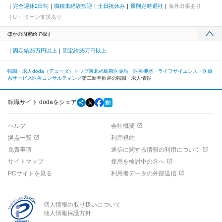
完全週休2日制
職種未経験歓迎
土日祝休み
原則定時退社
海外出張あり
U・Iターン支援あり
ほかの固定給で探す
固定給25万円以上
固定給35万円以上
転職・求人doda（デューダ）トップ
東北
福島県
医薬品・医療機器・ライフサイエンス・医療
系サービス
医療コンサルティング
第二新卒歓迎の転職・求人情報
転職サイト dodaをシェア
ヘルプ
会社概要
拠点一覧
利用規約
免責事項
通信に関する情報の利用について
サイトマップ
採用を検討中の方へ
PCサイトを見る
利用者データの外部送信
個人情報の取り扱いについて
個人情報保護方針