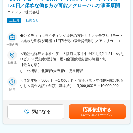
・戦略立案から規制対応まで一貫して関わることで、臨床開発全
同社は、個人が最大限に能力を発揮できるよう働きやすい環境作
130日／柔軟な働き方が可能／グローバルな事業展開
体を俯瞰した視点を身につけることが可能です。
りに注力しております。男女問わず在宅勤務が可能です。また、
コアメッド株式会社
女性社員も多く、産休・育休取得実績も豊富で9割以上の復職率を
■教育体制：
誇っており、長期就業が可能な環境・福利厚生が整っています。
正社員
転勤なし
通常医薬品メーカー出身が会員である関西医薬協会に、当社は会
員として登録しています。業界関連のセミナーにも参加すること
変更の範囲：会社の定める業務
ができ、メーカーと同じレベルの業界知識とマーケット感をアッ
◆◇メディカルライティング経験の方歓迎！／完全フルリモート
プデートできる環境です。
／柔軟な勤務が可能（1日7時間の裁量労働制）／アメリカ・ヨー
仕事内容
ロッパ企業と事業展開／医薬品の薬事戦略・開発戦略のコンサル
■働き方：
ティング会社◆◇
＜勤務地詳細＞本社住所：大阪府大阪市中央区北浜2-1-21 つねな
◎完全在宅勤務のため、拠点（東京・大阪）の近くにお住まいで
りビル3F受動喫煙対策：屋内全面禁煙変更の範囲：無
なくてもご就業いただけます。
■業務概要：
勤務地
◎お昼休みの時間帯も自由なので、例えばお子様がおられる方の
【最寄り駅】
治験相談用資料や試験総括報告書、承認申請資料（CTDなど）の
場合、お子様の通院やご都合に合わせて業務時間を調整できま
なにわ橋駅、北浜駅(大阪府)、淀屋橋駅
作成を中心に、医薬品開発における各種ドキュメント作成業務
す。
（英語・日本語）をお任せします。
＜予定年収＞500万円～1,000万円＜賃金形態＞年俸制■特記事項
（自分の業務が終わるよう業務管理を行う必要はありますが、裁
なし＜賃金内訳＞年額（基本給）：5,000,000円～10,000,000円
量の大きい働き方ができます）
■業務の内容：
給与
＜月額＞416,666円～833,333円（12分割）＜昇給有無＞有＜残業
※現在、関東関西のほか、九州、中部、東北、海外在住の方もいま
具体的には、以下のような申請・報告関連資料の作成をご担当い
手当＞無＜給与補足＞※前職でのご経験・年収に応じて年収は考慮
す。
ただきます。
いたします。■年収構成：年俸制となります。賃金はあくまでも目
・会議や打ち合わせで必要な時は大阪・東京等へ出張（宿泊も伴
・オーファンドラッグ指定申請資料
安の金額であり、選考を通じて上下する可能性があります。月給
います）が発生します。
応募依頼する
・日本を含む各国規制当局への治験実施計画届（IND等）および
気になる
(月額)は固定手当を含めた表記です。
※国内出張の頻度は1~3回/年です。（海外出張はほとんどありませ
（エージェントサービス）
申請資料
ん。）
・各国規制当局とのガイダンスミーティングに向けた治験相談用
資料
■ワークライフバランス：
・国際名・一般的名称に関する申請資料