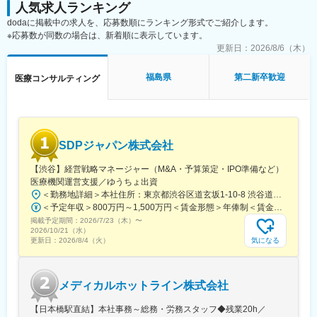
同社は、個人が最大限に能力を発揮できるよう働きやすい環境作
人気求人ランキング
・承認申請書（CTDを含む）
りに注力しております。男女問わず在宅勤務が可能です。また、
dodaに掲載中の求人を、応募数順にランキング形式でご紹介します。
・試験総括報告書（CSR） など
女性社員も多く、産休・育休取得実績も豊富で9割以上の復職率を
※応募数が同数の場合は、新着順に表示しています。
誇っており、長期就業が可能な環境・福利厚生が整っています。
■業務の特徴
更新日：
2026/8/6（木）
・プロジェクトは個人単独ではなく、社内メンバーと連携しなが
変更の範囲：会社の定める業務
ら分担して推進しています。
福島県
第二新卒歓迎
医療コンサルティング
・治験～承認申請まで幅広いフェーズに関わることで、医薬品開
発全体を俯瞰できる経験を積むことができます。
■教育体制：
通常医薬品メーカー出身が会員である関西医薬協会に、当社は会
SDPジャパン株式会社
員として登録しています。業界関連のセミナーにも参加すること
ができ、メーカーと同じレベルの業界知識とマーケット感をアッ
【渋谷】経営戦略マネージャー（M&A・予算策定・IPO準備など）
プデートできる環境です。
医療機関運営支援／ゆうちょ出資
＜勤務地詳細＞本社住所：東京都渋谷区道玄坂1-10-8 渋谷道玄坂東急ビル6F受動喫煙対策：屋内全面禁煙変更の範囲：会社の定める事業所
■働き方：
＜予定年収＞800万円～1,500万円＜賃金形態＞年俸制＜賃金内訳＞年額（基本給）：8,000,000円～15,000,000円＜月額＞666,666円～1,250,000円（12分割）＜昇給有無＞有＜残業手当＞無賃金はあくまでも目安の金額であり、選考を通じて上下する可能性があります。月給(月額)は固定手当を含めた表記です。
◎完全在宅勤務のため、拠点（東京・大阪）の近くにお住まいで
掲載予定期間：
2026/7/23（木）
〜
なくてもご就業いただけます。
2026/10/21（水）
◎お昼休みの時間帯も自由なので、例えばお子様がおられる方の
気になる
更新日：
2026/8/4（火）
場合、お子様の通院やご都合に合わせて業務時間を調整できま
す。
（自分の業務が終わるよう業務管理を行う必要はありますが、裁
メディカルホットライン株式会社
量の大きい働き方ができます）
※現在、関東関西のほか、九州、中部、東北、海外在住の方もいま
【日本橋駅直結】本社事務～総務・労務スタッフ◆残業20h／
す。