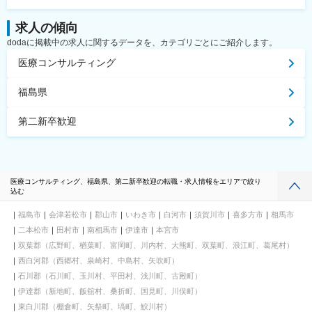
求人の傾向
dodaに掲載中の求人に関するデータを、カテゴリごとにご紹介します。
医療コンサルティング
福島県
第二新卒歓迎
医療コンサルティング、福島県、第二新卒歓迎の転職・求人情報をエリアで絞り
込む
福島市
会津若松市
郡山市
いわき市
白河市
須賀川市
喜多方市
相馬市
二本松市
田村市
南相馬市
伊達市
本宮市
双葉郡（広野町、楢葉町、富岡町、川内村、大熊町、双葉町、浪江町、葛尾村）
西白河郡（西郷村、泉崎村、中島村、矢吹町）
石川郡（石川町、玉川村、平田村、浅川町、古殿町）
伊達郡（新地町、飯舘村、桑折町、国見町、川俣町）
東白川郡（棚倉町、矢祭町、塙町、鮫川村）