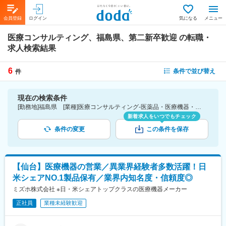
会員登録
ログイン
気になる
メニュー
医療コンサルティング、福島県、第二新卒歓迎
の転職・
求人検索結果
6
条件で並び替え
件
現在の検索条件
[勤務地]福島県 [業種]医療コンサルティング-医薬品・医療機器・ライフサイエンス・医療系サービス [詳細条件](募集・採用情報)第二新卒歓迎
新着求人をいつでもチェック
条件の変更
この条件を保存
【仙台】医療機器の営業／異業界経験者多数活躍！日
米シェアNO.1製品保有／業界内知名度・信頼度◎
ミズホ株式会社 ※日・米シェアトップクラスの医療機器メーカー
正社員
業種未経験歓迎