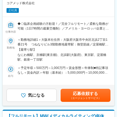
CMC担当11名（2名男性、9名女性）
・非臨床領域における戦略設計から規制対応まで関わり、開発全
コアメッド株式会社
30代～40代で構成されています。
体を俯瞰する視点を身につけることが可能です。
お子様がおられる社員が多く、在宅勤務のため子育てしながらキ
正社員
ャリアを築ける環境です。
■教育体制：
こちらの組織には、内資外資の製薬企業でのCMC業務の経験者や
通常医薬品メーカー出身が会員である関西医薬協会に、当社は会
研究所での経験、CMC薬事の経験者が多いです。
◆◇臨床企画経験の方歓迎！／完全フルリモート／柔軟な勤務が
員として登録しています。業界関連のセミナーにも参加すること
可能（1日7時間の裁量労働制）／アメリカ・ヨーロッパ企業と事
ができ、メーカーと同じレベルの業界知識とマーケット感をアッ
仕事内容
変更の範囲：会社の定める業務
業展開／医薬品の薬事戦略・開発戦略のコンサルティング会社
プデートできる環境です。
◆◇
＜勤務地詳細1＞大阪本社住所：大阪府大阪市中央区北浜2丁目1
番21号 つねなりビル3階勤務地最寄駅：御堂筋線／淀屋橋駅受
■働き方：
■仕事内容：
勤務地
動喫煙対策：屋内全面禁煙＜勤務地詳細2＞東京支社住所：東京都
◎完全在宅勤務のため、拠点（東京・大阪）の近くにお住まいで
【最寄り駅】
新薬開発における開発戦略および開発企画の立案・評価・助言を
千代田区丸の内1-11-1 パシフィックセンチュリープレイス丸の内
なくてもご就業いただけます。
なにわ橋駅、京橋駅(東京都)、北浜駅(大阪府)、東京駅、淀屋橋
中心とした、コンサルティング業務をお任せします。
13階 受動喫煙対策：屋内全面禁煙変更の範囲：無
◎お昼休みの時間帯も自由なので、例えばお子様がおられる方の
駅、銀座一丁目駅
臨床開発の上流工程から関与し、プロジェクトの成功に向けた戦
場合、お子様の通院やご都合に合わせて業務時間を調整できま
略策定を支援するポジションです。
＜予定年収＞500万円～1,000万円＜賃金形態＞年俸制■特記事項
す。
なし＜賃金内訳＞年額（基本給）：5,000,000円～10,000,000円
（自分の業務が終わるよう業務管理を行う必要はありますが、裁
・各開発フェーズ（Phase I／II／III）における治験プロトコールの
給与
＜月額＞416,666円～833,333円（12分割）＜昇給有無＞有＜残業
量の大きい働き方ができます）
立案・評価分析・助言
手当＞無＜給与補足＞※前職でのご経験・年収に応じて年収は考慮
※現在、関東関西のほか、九州、中部、東北、海外在住の方もいま
・各種申請対応および治験相談の実施・支援
いたします。■年収構成：年俸制となります。賃金はあくまでも目
す。
・規制当局（PMDA等）との面談対応・折衝への参画
安の金額であり、選考を通じて上下する可能性があります。月給
・会議や打ち合わせで必要な時は大阪・東京等へ出張（宿泊も伴
応募依頼する
・治験相談戦略の立案および関連資料の作成
気になる
(月額)は固定手当を含めた表記です。
います）が発生します。
（エージェントサービス）
※国内出張の頻度は1~3回/年です。（海外出張はほとんどありませ
■業務の特徴：
ん。）
・プロジェクトは個人で完結させるのではなく、社内メンバーと
連携しながら分担して推進します。
■ワークライフバランス：
【フルリモート】MW(メディカルライティング)年休