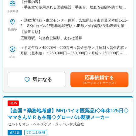
【仕事内容】
・手術室で使用される医療機器（手術台、脳血管破裂を防ぐ脳動
仕事内容
脈瘤クリップ、骨折治療用インプラント等）の営業です。 営業
先は、「病院」及び「代理店」がメインで、既存ルート営業を中
＜勤務地詳細＞東北センター住所：宮城県仙台市青葉区本町1-11-
心とする深耕営業です。 病院は手術室を有する大学病院やエリ
2 SK仙台ビル2F勤務地最寄駅：JR線／仙台駅駅受動喫煙対策：
アの基幹病院等が中心で、手術室・脳神経外科・整形外科などの
勤務地
屋内全面禁煙変更の範囲：会社の定める事業所
【最寄り駅】
診療科が対象です。商流は直販ではなく、代理店を通して販売・
広瀬通駅、勾当台公園駅、あおば通駅
納品しますので、病院だけでなく「代理店」も主要な営業先で
す。
＜予定年収＞450万円～600万円＜賃金形態＞月給制＜賃金内訳＞
・既存取引先へのルート営業中心に、競合他社の入替獲得や特殊
月額（基本給）：250,000円～350,000円＜月給＞250,000円～
手術台の新規提案等、開拓営業に取り組みます。 不定期です
給与
350,000円＜昇給有無＞有＜残業手当＞有＜給与補足＞■昇給：年
が、メーカーの立場で機器アドバイスやフォローリクエストを受
1回（1月）■賞与：年2回（6月、12月）・前職を考慮のうえ、経
ける際は、手術への立ち会いがあります。また、将来的にはドク
験・スキルに応じて決定します。表記は目安であり選考を通じて
ターから要望いただく製品の改良改善や開発についても営業の立
上下する可能性があります。・業績加算賞与の制度があり、年収
応募依頼する
場で関わるなど、深みと広がりの持てる職務です。
気になる
は平均的な加算賞与を含みます・事務所内勤時の残業代は別途支
（エージェントサービス）
給賃金はあくまでも目安の金額であり、選考を通じて上下する可
（その他補足）
能性があります。月給(月額)は固定手当を含めた表記です。
・中途入社の方も多数活躍中で、経験業界も多岐に渡ります（住
宅・自動車・医薬医療機器卸・厨房機器・検査機・美容室商材
NEW
等）。先輩社員によるOJT、座学での勉強会やサービススタッフ
【全国＊勤務地考慮】MR(バイオ医薬品)◇年休125日◇
向けトレーニングルームでの実機実習を通じて、入社後に十分、
知識・スキルを獲得いただけますのでご安心ください。
ママさんＭＲも在籍◇グローバル製薬メーカー
・メーカー営業として、1県～1.5県を担当いただきます。各拠点
セルトリオン・ヘルスケア・ジャパン株式会社
には、点検・修理のためのアフターサービス要員、事務スタッフ
正社員
5名以上採用
がいます。