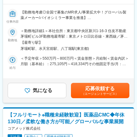
・社用車を貸与し、自宅周辺の駐車場代を支給します。直行直帰
が可能です。
【勤務地考慮◎全国で募集のMR求人/事業拡大中！グローバル製
・展示会・学会への参加、点検補助等で、月1回程度の休日出勤が
薬メーカー/バイオシミラー事業を推進】
あります。スケジュールは事前に予定でき、振替休日を取得して
仕事内容
います。
バイオ医薬品を開発・製造する総合ヘルスケアグループの日本法
＜勤務地詳細1＞本社住所：東京都中央区新川1-16-3 住友不動産
人である当社にて、MRを募集いたします。
【所属組織構成】東北センター 9名（男性7名 女性2名）
茅場町ビル3F勤務地最寄駅：東京メトロ日比谷線・東西線／茅場
勤務地
町駅受動喫煙対策：敷地内喫煙可能場所あり＜勤務地詳細2＞全国
【最寄り駅】
■業務内容：
＊＊＊＊＊＊＊＊＊＊＊＊＊＊ 企 業 紹 介 ＊＊＊＊
住所：全国 受動喫煙対策：敷地内全面禁煙変更の範囲：会社の定
茅場町駅、水天宮前駅、八丁堀駅(東京都)
・MR職務の担当エリアにおいて当社製品の新規口座開設ならびに
＊＊＊＊＊＊＊＊＊＊＊＊＊＊＊
める事業所
シェアの拡大を目指す
日本から世界へ。当社製品は、世界数十か国で採用されており、
＜予定年収＞550万円～800万円＜賃金形態＞月給制＜賃金内訳＞
・販売目標を達成させるために卸との協業を推進する
人々の生命・健康を預かる医療現場でトップクラスシェアを持
月額（基本給）：275,105円～418,334円その他固定手当/月：
・担当エリア内のKOLを育成し、その地区における波及効果を目
給与
ち、"グローバルスタンダード"として認められています。
40,000円固定残業手当/月：143,229円～208,333円（固定残業時
指す
１世界初の全油圧式手術台 医療先進国である日米で手術台トッ
間40時間0分/月）超過した時間外労働の残業手当は追加支給＜月
・販売目標を達成させるために的確なイベントの企画と運営を実
プクラスシェア
給＞458,334円～666,667円（一律手当を含む）＜昇給有無＞有＜
践する
２脳動脈瘤「杉田クリップ」 国内約70％・世界約40％のシェア、
残業手当＞有＜給与補足＞※年収は経験に応じて決定します。年収
応募依頼する
気になる
年間10万個を世界50ヶ国へ供給
には営業手当を含みます。※固定残業代は、時間外労働の有無に関
（エージェントサービス）
■採用背景：
３日本人の骨格に合わせた骨折や骨格矯正の治療用インプラン
わらず40時間分が付きます。※別途営業日当支給（2,000円/日）賃
今後の更なる事業拡大に向けての採用になります。
ト・プレートの開発
金はあくまでも目安の金額であり、選考を通じて上下する可能性
があります。月給(月額)は固定手当を含めた表記です。
■当社の特徴：
変更の範囲：会社の定める業務
【フルリモート※職種未経験歓迎】医薬品CMC◆年休
韓国セルトリオングループは、韓国株式市場KOSPIに上市してい
130日／柔軟な働き方が可能／グローバルな事業展開
るバイオ医薬品を開発・製造する企業の中で、常に時価総額が
Top5のバイオ医薬品の開発及び製造技術に注力しているグループ
コアメッド株式会社
です。
正社員
転勤なし
職種未経験歓迎