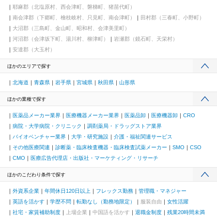
耶麻郡（北塩原村、西会津町、磐梯町、猪苗代町）
南会津郡（下郷町、檜枝岐村、只見町、南会津町）
田村郡（三春町、小野町）
大沼郡（三島町、金山町、昭和村、会津美里町）
河沼郡（会津坂下町、湯川村、柳津町）
岩瀬郡（鏡石町、天栄村）
安達郡（大玉村）
ほかのエリアで探す
北海道
青森県
岩手県
宮城県
秋田県
山形県
ほかの業種で探す
医薬品メーカー業界
医療機器メーカー業界
医薬品卸
医療機器卸
CRO
病院・大学病院・クリニック
調剤薬局・ドラッグストア業界
バイオベンチャー業界
大学・研究施設
介護・福祉関連サービス
その他医療関連
診断薬・臨床検査機器・臨床検査試薬メーカー
SMO
CSO
CMO
医療広告代理店・出版社・マーケティング・リサーチ
ほかのこだわり条件で探す
外資系企業
年間休日120日以上
フレックス勤務
管理職・マネジャー
英語を活かす
学歴不問
転勤なし（勤務地限定）
服装自由
女性活躍
社宅・家賃補助制度
上場企業
中国語を活かす
退職金制度
残業20時間未満