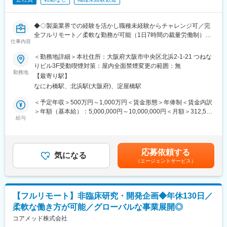
当社は、セルトリオングループで開発及び製造しているバイオシ
ミラー＊を含めたバイオ医薬品を日本で販売するため、セルトリ
オングループの日本法人として2014年に設立され、現在、4製品
◆◇製薬業界での経験を活かし職種未経験からチャレンジ可／完
を販売しており、今後もパイプラインを拡大していきます。
全フルリモート／柔軟な勤務が可能（1日7時間の裁量労働制）／
仕事内容
アメリカ・ヨーロッパ企業と事業展開／医薬品の薬事戦略・開発
今後の更なる事業拡大に向け、ご自身の経験やノウハウを発揮頂
戦略のコンサルティング会社◆◇
＜勤務地詳細＞本社住所：大阪府大阪市中央区北浜2-1-21 つねな
きながら、会社・個人共に成長して行くメンバーを今回募集致し
りビル3F受動喫煙対策：屋内全面禁煙変更の範囲：無
ます。
■仕事内容：
勤務地
【最寄り駅】
医薬品開発におけるCMC領域を中心に、コンサルティングおよび
＊バイオシミラー：先行バイオ医薬品と同等/同質の品質、安全性
なにわ橋駅、北浜駅(大阪府)、淀屋橋駅
各種申請資料の作成業務をお任せします。
および有効性を有し、異なる製造販売業者により開発される医薬
新薬承認に関わる品質・製造・試験に関する戦略立案から資料作
＜予定年収＞500万円～1,000万円＜賃金形態＞年俸制＜賃金内訳
品。
成までを担っていただきます。
＞年額（基本給）：5,000,000円～10,000,000円＜月額＞312,500
給与
円～625,000円（16分割）＜昇給有無＞有＜残業手当＞無＜給与
■事業の特徴：
■業務詳細：
補足＞※前職でのご経験・年収に応じて年収は考慮いたします。■
高齢化社会が進行するなか、医療費の削減は喫緊の課題であり、
・新薬承認申請に際する品質規定に則した戦略企画・CMCに関す
年収構成：年俸制となります。■賞与：有（過去実績平均4ヶ月※
国策としてバイオシミラー普及促進の方針を打ち出しています。
る資料の整備・評価・助言・企画の設定
平均で夏2ヶ月分、冬2ヶ月分）賃金はあくまでも目安の金額であ
セルトリオンは、抗体医薬品のバイオシミラーを世界規模で研究
応募依頼する
・製造方法/試験方法に関する資料の評価・助言
気になる
り、選考を通じて上下する可能性があります。月給(月額)は固定手
開発から臨床試験、規制関連業務、製造、流通まで、バイオ医薬
（エージェントサービス）
・安定性試験に関する資料の評価・助言
当を含めた表記です。
品事業の全プロセスに対応するワンストップソリューションを提
・治験薬概要書・PMDA相談資料・申請資料（CTD-MODULE3）
供することで、世界中の患者様にバイオ医薬品の新しい治療の選
などの作成およびその助言
択肢をお届けしています。
・外国製造業者認定、原薬等登録等
【フルリモート】非臨床研究・開発企画◆年休130日／
変更の範囲：会社の定める業務
柔軟な働き方が可能／グローバルな事業展開◎
※クライアントは欧米製薬会社または外資系製薬会社がほとんどで
す。
コアメッド株式会社
※プロジェクトは一人で行うのではなく、現社員と共に分担し業務