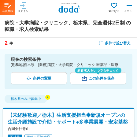
会員登録
ログイン
気になる
メニュー
病院・大学病院・クリニック、栃木県、完全週休2日制
の
転職・求人検索結果
2
条件で並び替え
件
現在の検索条件
[勤務地]栃木県 [業種]病院・大学病院・クリニック-医薬品・医療機器・ライフサイエンス・医療系サービス [こだわり条件ピックアップ]完全週休2日制 [詳細条件](休日・働き方)完全週休2日制
新着求人をいつでもチェック
条件の変更
この条件を保存
栃木県
のみで募集中
【未経験歓迎／栃木】生活支援担当◆新規オープンの
生活介護施設で介助・サポート※多事業展開・安定基盤
合同会社青山