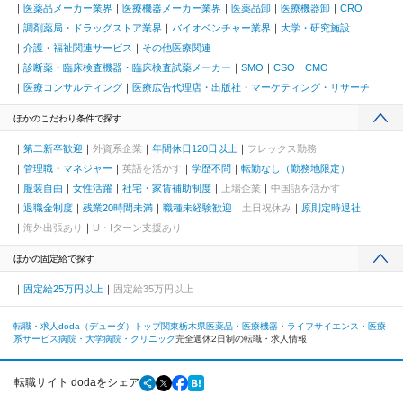
医薬品メーカー業界
医療機器メーカー業界
医薬品卸
医療機器卸
CRO
調剤薬局・ドラッグストア業界
バイオベンチャー業界
大学・研究施設
介護・福祉関連サービス
その他医療関連
診断薬・臨床検査機器・臨床検査試薬メーカー
SMO
CSO
CMO
医療コンサルティング
医療広告代理店・出版社・マーケティング・リサーチ
ほかのこだわり条件で探す
第二新卒歓迎
外資系企業
年間休日120日以上
フレックス勤務
管理職・マネジャー
英語を活かす
学歴不問
転勤なし（勤務地限定）
服装自由
女性活躍
社宅・家賃補助制度
上場企業
中国語を活かす
退職金制度
残業20時間未満
職種未経験歓迎
土日祝休み
原則定時退社
海外出張あり
U・Iターン支援あり
ほかの固定給で探す
固定給25万円以上
固定給35万円以上
転職・求人doda（デューダ）トップ
関東
栃木県
医薬品・医療機器・ライフサイエンス・医療
系サービス
病院・大学病院・クリニック
完全週休2日制の転職・求人情報
転職サイト dodaをシェア