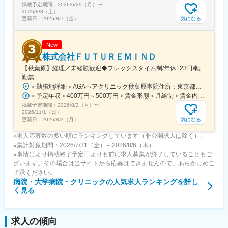
掲載予定期間：
2026/6/29（月）
〜
す
2026/8/8（土）
・残業ほぼなしでメリハリをつけて働ける…仕事のメリハリを大
気になる
更新日：
2026/8/7（金）
切にしているので残業はほとんどありません。プライベートの時
間を確保しながら無理なく働ける環境を実現しています。
New
変更の範囲：会社の定める業務
株式会社ＦＵＴＵＲＥＭＩＮＤ
【秋葉原】経理／未経験歓迎◆フレックスタイム制/年休123日/転
勤無
＜勤務地詳細＞AGAヘアクリニック秋葉原本院住所：東京都千代田区外神田3-12-8 住友不動産秋葉原ビル9F受動喫煙対策：屋内全面禁煙変更の範囲：会社の定める事業所（リモートワーク含む）
＜予定年収＞400万円～500万円＜賃金形態＞月給制＜賃金内訳＞月額（基本給）：275,000円～350,000円＜月給＞275,000円～350,000円＜昇給有無＞有＜残業手当＞有＜給与補足＞■ 多職種手当:5万円（複数の職種をマルチに対応するスタッフへの手当） ■ 多エリア手当:4万円（複数の拠点を横断してくれるスタッフへの手当） ■ 役職手当:0～52万円■ 達成手当：0～100万円（半期評価によって増減する手当）賃金はあくまでも目安の金額であり、選考を通じて上下する可能性があります。月給(月額)は固定手当を含めた表記です。
掲載予定期間：
2026/8/3（月）
〜
2026/11/1（日）
気になる
更新日：
2026/8/3（月）
※求人応募数の多い順にランキングしています（非公開求人は除く）。
※集計対象期間：2026/7/31（金）～2026/8/6（木）
※事情により掲載終了予定日よりも前に求人募集が終了していることもご
ざいます。その場合は当サイトから応募はできませんので、あらかじめご
了承ください。
病院・大学病院・クリニック
の人気求人ランキングを詳し
く見る
求人の傾向