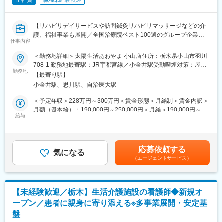
正社員
職種未経験歓迎
【リハビリデイサービスや訪問鍼灸リハビリマッサージなどの介
護、福祉事業も展開／全国治療院ベスト100選のグループ企業／
仕事内容
職場環境作りに重点を置く企業／キャリアステッププログラムの
導入で幅広いキャリアを築ける／正社員】
＜勤務地詳細＞太陽生活あおやま 小山店住所：栃木県小山市羽川
708-1 勤務地最寄駅：JR宇都宮線／小金井駅受動喫煙対策：屋内
■業務概要：
勤務地
全面禁煙変更の範囲：会社の定める事業所
【最寄り駅】
ご利用者様が必要とする日常の介助をしていただきます。
小金井駅、思川駅、自治医大駅
■具体的な業務：
＜予定年収＞228万円～300万円＜賃金形態＞月給制＜賃金内訳＞
・食事提供、排せつなどの介助
月額（基本給）：190,000円～250,000円＜月給＞190,000円～
・服薬管理
給与
250,000円＜昇給有無＞有＜残業手当＞有＜給与補足＞※年収は年
・支援記録の記入
齢や経歴等により決定します■昇給：年1回賃金はあくまでも目安
・施設の備品、日用品などの買い物
の金額であり、選考を通じて上下する可能性があります。月給(月
額)は固定手当を含めた表記です。
応募依頼する
■こんな方にぴったり：
気になる
（エージェントサービス）
・休日をしっかり確保し、プライベートを充実させたい方
・未経験でも働ける職場をお探しの方
・多忙な環境ではなく、勤務時間中も余裕をもって働きたい方
・ご利用者さん一人ひとりに沿ったサポートがしたい方
【未経験歓迎／栃木】生活介護施設の看護師◆新規オ
・専門職員の多い職場で新たな知識を身につけたい方
ープン／患者に親身に寄り添える※多事業展開・安定基
・明るい雰囲気の職場で楽しく働きたい方
盤