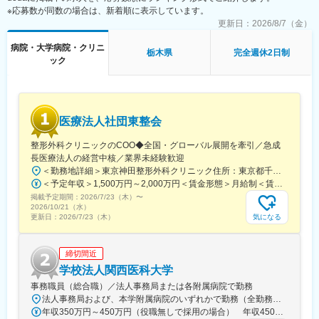
叶い生き生きと生活する姿は、仕事のやりがいや充実感、達成感
※応募数が同数の場合は、新着順に表示しています。
・勤務時間も病院に比べて柔軟であり、自分の時間を確保しなが
につながっています。
ら働くことができます。
更新日：
2026/8/7（金）
病院・大学病院・クリニ
■こんな方にぴったり：
変更の範囲：会社の定める業務
栃木県
完全週休2日制
ック
・プライベートと仕事を充実させたい方
・多忙な環境ではなく、勤務時間中も余裕をもって働きたい
・ご利用者さん一人ひとりに沿ったサポートがしたい方
・専門職員の多い職場で新たな知識を身につけたい方
・明るい雰囲気の職場で楽しく働きたい方
医療法人社団東整会
■生活介護支援事業所「太陽生活あおやま小山店」とは：
整形外科クリニックのCOO◆全国・グローバル展開を牽引／急成
太陽生活あおやま小山店では、障がいをお持ちのご利用者さん一
長医療法人の経営中核／業界未経験歓迎
人ひとりに応じた個別の支援計画を立て、日々の活動や進捗状況
＜勤務地詳細＞東京神田整形外科クリニック住所：東京都千代田区鍛冶町2丁目8-6 メディカルプライム神田3F勤務地最寄駅：JR山手線／神田駅受動喫煙対策：屋内全面禁煙変更の範囲：会社の定める事業所
のフォローアップをしております。食事や入浴等のサポートをし
＜予定年収＞1,500万円～2,000万円＜賃金形態＞月給制＜賃金内訳＞月額（基本給）：1,200,000円～1,500,000円＜月給＞1,200,000円～1,500,000円＜昇給有無＞有＜残業手当＞有＜給与補足＞※経験やスキルを考慮して決定します。■昇給：年1回■賞与：年2回賃金はあくまでも目安の金額であり、選考を通じて上下する可能性があります。月給(月額)は固定手当を含めた表記です。
ながら、ご利用者さんがお仕事を通して自己実現し、社会参加で
掲載予定期間：
2026/7/23（木）
〜
きるためのサポートをしています。
2026/10/21（水）
母体の「合同会社青山」は2010年創業にして介護福祉事業と鍼灸
気になる
更新日：
2026/7/23（木）
整骨院を、茨城県・栃木県を中心に複数事業所、展開しておりま
す。
締切間近
■働き方：
学校法人関西医科大学
・独自のステップアップ制度でしっかり評価…当社独自のステッ
事務職員（総合職）／法人事務局または各附属病院で勤務
プアップ制度を設けていますので、頑張った分だけしっかり評価
法人事務局および、本学附属病院のいずれかで勤務（全勤務地、最寄り駅から徒歩5分以内）【関西医科大学 法人事務局】大阪府枚方市新町2丁目5-1■京阪本線 枚方市駅～徒歩5分※京阪 枚方市駅まで…・京阪 京橋駅から特急乗車14分・京阪 中書島駅から特急乗車16分【附属病院】大阪府枚方市新町2丁目3-1■京阪本線 枚方市駅～徒歩3分【総合医療センター】大阪府守口市文園町10-15■京阪本線 滝井駅～徒歩3分■地下鉄谷町線・今里筋線 太子橋今市駅～徒歩5分 ※京阪 滝井駅まで… ・京阪 京橋駅から各停乗車9分 ※谷町線 太子橋今市駅まで…・谷町線 大日駅から乗車8分・谷町線 東梅田駅から乗車13分【香里病院】大阪府寝屋川市香里本通町8-45■京阪本線 香里園駅～徒歩1分 ※京阪 香里園駅まで… ・京阪 京橋駅・樟葉駅から準急乗車15分 ・京阪中書島駅から準急乗車35分（特急乗車、枚方市駅で乗り換えると25分） ◎経験・能力など適性を考慮し配属します。 ※転居を伴う転勤なし※U・Iターン歓迎
されます。
年収350万円～450万円（役職無しで採用の場合） 年収450万円～550万円（主任級で採用の場合）
・復職制度あり！ライフステージが変わっても腰を据えて働けま