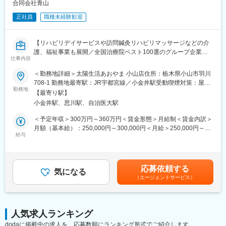
■生活介護支援事業所「太陽生活あおやま小山店」とは：
合同会社青山
太陽生活あおやま小山店では、障がいをお持ちのご利用者さん一
正社員
職種未経験歓迎
人ひとりに応じた個別の支援計画を立て、日々の活動や進捗状況
のフォローアップをしております。食事や入浴等のサポートをし
ながら、ご利用者さんがお仕事を通して自己実現し、社会参加で
【リハビリデイサービスや訪問鍼灸リハビリマッサージなどの介
きるためのサポートをしています。
護、福祉事業も展開／全国治療院ベスト100選のグループ企業／
母体の「合同会社青山」は2010年創業にして介護福祉事業と鍼灸
仕事内容
職場環境作りに重点を置く企業／キャリアステッププログラムの
整骨院を、茨城県・栃木県を中心に複数事業所、展開しておりま
導入で幅広いキャリアを築ける／正社員】
す。
＜勤務地詳細＞太陽生活あおやま 小山店住所：栃木県小山市羽川
708-1 勤務地最寄駅：JR宇都宮線／小金井駅受動喫煙対策：屋内
■業務概要：
勤務地
■働き方：
全面禁煙変更の範囲：会社の定める事業所
【最寄り駅】
成人障がい者の方々に対する健康管理や日常ケアのサポートを行
・独自のステップアップ制度でしっかり評価…当社独自のステッ
小金井駅、思川駅、自治医大駅
います。
プアップ制度を設けていますので、頑張った分だけしっかり評価
されます。
＜予定年収＞300万円～360万円＜賃金形態＞月給制＜賃金内訳＞
■具体的な業務：
・復職制度あり！ライフステージが変わっても腰を据えて働けま
月額（基本給）：250,000円～300,000円＜月給＞250,000円～
・個々の利用者のニーズに合わせた看護業務を担当し、健康状態
給与
す
300,000円＜昇給有無＞有＜残業手当＞有＜給与補足＞※年収は年
のモニタリングや薬物管理、療養計画の立案と実施などを担当し
・残業ほぼなしでメリハリをつけて働ける…仕事のメリハリを大
齢や経歴等により決定します■昇給：年1回賃金はあくまでも目安
ていただきます。
切にしているので残業はほとんどありません。プライベートの時
の金額であり、選考を通じて上下する可能性があります。月給(月
・必要に応じてトリアージや緊急処置にも対応し、医療機関との
間を確保しながら無理なく働ける環境を実現しています。
額)は固定手当を含めた表記です。
応募依頼する
連携も重要な役割になります。
気になる
（エージェントサービス）
■当ポジションの魅力：
■病院看護との仕事内容／職場環境の違い：
人の役に立つ、誰かに必要とされると実感できる仕事だけに、や
・就労、生活介護施設では、障がい者のご利用者さんのケアが中
りがいも大きい仕事です。一人ひとりが抱えている問題はそれぞ
心になります。病院での看護師の仕事に比べ、ご利用者さん一人
れ異なるため、支援対象者となる方の居心地がよい居場所を見つ
人気求人ランキング
ひとりの心身に"寄り添い"、日常生活のケアを重視した業務が中心
けるのは簡単ではありません。それだけに、支援対象者の希望が
dodaに掲載中の求人を、応募数順にランキング形式でご紹介します。
となります。