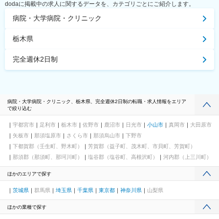
dodaに掲載中の求人に関するデータを、カテゴリごとにご紹介します。
病院・大学病院・クリニック
栃木県
完全週休2日制
病院・大学病院・クリニック、栃木県、完全週休2日制の転職・求人情報をエリア
で絞り込む
宇都宮市
足利市
栃木市
佐野市
鹿沼市
日光市
小山市
真岡市
大田原市
矢板市
那須塩原市
さくら市
那須烏山市
下野市
下都賀郡（壬生町、野木町）
芳賀郡（益子町、茂木町、市貝町、芳賀町）
那須郡（那須町、那珂川町）
塩谷郡（塩谷町、高根沢町）
河内郡（上三川町）
ほかのエリアで探す
茨城県
群馬県
埼玉県
千葉県
東京都
神奈川県
山梨県
ほかの業種で探す