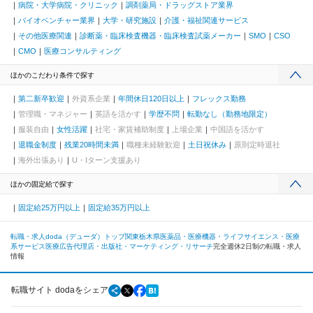
病院・大学病院・クリニック
調剤薬局・ドラッグストア業界
バイオベンチャー業界
大学・研究施設
介護・福祉関連サービス
その他医療関連
診断薬・臨床検査機器・臨床検査試薬メーカー
SMO
CSO
CMO
医療コンサルティング
ほかのこだわり条件で探す
第二新卒歓迎
外資系企業
年間休日120日以上
フレックス勤務
管理職・マネジャー
英語を活かす
学歴不問
転勤なし（勤務地限定）
服装自由
女性活躍
社宅・家賃補助制度
上場企業
中国語を活かす
退職金制度
残業20時間未満
職種未経験歓迎
土日祝休み
原則定時退社
海外出張あり
U・Iターン支援あり
ほかの固定給で探す
固定給25万円以上
固定給35万円以上
転職・求人doda（デューダ）トップ
関東
栃木県
医薬品・医療機器・ライフサイエンス・医療
系サービス
医療広告代理店・出版社・マーケティング・リサーチ
完全週休2日制の転職・求人
情報
転職サイト dodaをシェア