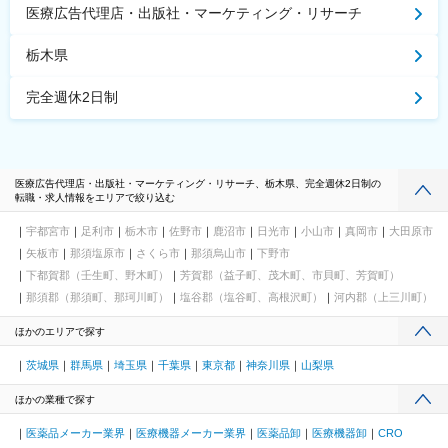
医療広告代理店・出版社・マーケティング・リサーチ
栃木県
完全週休2日制
医療広告代理店・出版社・マーケティング・リサーチ、栃木県、完全週休2日制の
転職・求人情報をエリアで絞り込む
宇都宮市
足利市
栃木市
佐野市
鹿沼市
日光市
小山市
真岡市
大田原市
矢板市
那須塩原市
さくら市
那須烏山市
下野市
下都賀郡（壬生町、野木町）
芳賀郡（益子町、茂木町、市貝町、芳賀町）
那須郡（那須町、那珂川町）
塩谷郡（塩谷町、高根沢町）
河内郡（上三川町）
ほかのエリアで探す
茨城県
群馬県
埼玉県
千葉県
東京都
神奈川県
山梨県
ほかの業種で探す
医薬品メーカー業界
医療機器メーカー業界
医薬品卸
医療機器卸
CRO