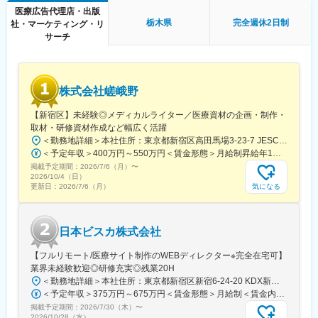
グループ会社であるメディカルレビュー社は業界内でトップの自
医療広告代理店・出版
社創刊数を誇っており、そのグループ会社である同社はその創刊
■働き方
栃木県
完全週休2日制
社・マーケティング・リ
数の多さを支えています。
残業時間は10～20時間程とワークライフバランスを整えやすい環
サーチ
境です。
変更の範囲：会社の定める業務
全国フルリモート制を導入しており、場所を縛られず拡大中の自
社サービスに携わりたい方にお勧めです。
四半期に一回程度の対面で会うキックオフの機会もご用意してお
株式会社嵯峨野
ります。
【新宿区】未経験◎メディカルライター／医療資材の企画・制作・
■当社について：
取材・研修資材作成など幅広く活躍
当社は、「テクノロジーの力で人々の健康寿命を延ばす」ことを
＜勤務地詳細＞本社住所：東京都新宿区高田馬場3-23-7 JESCO高田馬場3F受動喫煙対策：屋内全面禁煙変更の範囲：会社の定める事業所（リモートワーク含む）
理念に掲げ、医師専用のWebサービスやアプリを展開していま
＜予定年収＞400万円～550万円＜賃金形態＞月給制昇給年1回、賞与年2回（実績）＜賃金内訳＞月額（基本給）：250,000円～350,000円＜月給＞250,000円～350,000円＜昇給有無＞有＜残業手当＞有＜給与補足＞経験・能力を考慮して決定します賃金はあくまでも目安の金額であり、選考を通じて上下する可能性があります。月給(月額)は固定手当を含めた表記です。
す。
掲載予定期間：
2026/7/6（月）
〜
2026/10/4（日）
当社が提供する「ヒポクラ」は、約70,000人以上の医師が参加す
気になる
更新日：
2026/7/6（月）
る日本最大級の医師専用SNSであり、診療科や地域を超えて医師
同士がつながり、日々の臨床現場での疑問や知見を共有できる“オ
ンライン医局”として多くの医師に活用されています。
日本ビスカ株式会社
コミュニティを通じて、医師は他の専門領域の知見を得たり、診
【フルリモート/医療サイト制作のWEBディレクター※完全在宅可】
療の選択肢を広げたりすることができ、結果的に患者さんにより
業界未経験歓迎◎研修充実◎残業20H
良い医療を届けることにつながっています。単なる情報共有にと
＜勤務地詳細＞本社住所：東京都新宿区新宿6-24-20 KDX新宿6丁目ビル10F勤務地最寄駅：都営大江戸線、東京メトロ副都心線／東新宿駅受動喫煙対策：屋内全面禁煙変更の範囲：会社の定める事業所（リモートワーク含む）
どまらず、医師同士の相互支援を通じて臨床力とモチベーション
＜予定年収＞375万円～675万円＜賃金形態＞月給制＜賃金内訳＞月額（基本給）：250,000円～450,000円＜月給＞250,000円～450,000円＜昇給有無＞有＜残業手当＞有＜給与補足＞■賞与：年2回※25年度実績4.08ヶ月分■昇給：年1回賃金はあくまでも目安の金額であり、選考を通じて上下する可能性があります。月給(月額)は固定手当を含めた表記です。
を高める仕組みを提供している点が、当社サービスの大きな強み
掲載予定期間：
2026/7/30（木）
〜
となっています。
2026/10/28（水）