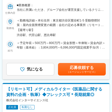
万人以上の患者様が笑顔になるお手伝いをしてきました。
■業務概要：
2022年6月にマーケティングに特化した子会社である
当社に所属いただき、グループ会社が運営支援しているクリニッ
SheepMedical Technologies株式会社を設立、また同年9月にはク
仕事内容
クのマーケティングを行うチームのリーダー候補です。
リニックの運営支援を提供する子会社アルディバラン株式会社を
＜勤務地詳細＞本社住所：東京都渋谷区鶯谷町1-5 受動喫煙対
設立し、キレイライン矯正だけにとどまらず幅広い歯科の領域で
■業務内容詳細：
策：屋内全面禁煙変更の範囲：会社の定める事業所（リモートワ
患者様を笑顔にするサービスを展開しております。
◇2名～のチームマネジメント
勤務地
ーク含む）
【最寄り駅】
◇予実管理
変更の範囲：会社の定める業務
渋谷駅、代官山駅、恵比寿駅
◇予算計画策定
◇マーケティング戦略・戦術立案／実行
＜予定年収＞500万円～800万円＜賃金形態＞年俸制＜賃金内訳＞
◇プロジェクトマネジメント
年額（基本給）：3,804,000円～6,096,000円固定残業手当/月：
※プレイングマネージャーとして、歯科矯正領域のマーケティング
給与
99,000円～159,000円（固定残業時間40時間0分/月）超過した時
戦略～実行まですべてお任せします。当社オリジナルの矯正プロ
間外労働の残業手当は追加支給＜月額＞416,000円～667,000円
ダクトのマーケティングに携われる他、店舗/エリアマーケティン
（12分割）（一律手当を含む）＜昇給有無＞有＜残業手当＞有賃
グのご経験も積むことが可能です。
金はあくまでも目安の金額であり、選考を通じて上下する可能性
応募依頼する
気になる
があります。月給(月額)は固定手当を含めた表記です。
（エージェントサービス）
■事業概要：
親会社であるSheepMedical株式会社では、マウスピース矯正で国
内トップクラスの実績を持つキレイライン矯正のマウスピース等
矯正器具の製造・販売を行っています。
【リモート可】メディカルライター《医薬品に関する
キレイライン矯正は、美容クリニックや大手脱毛クリニックの立
資料の企画・執筆》◆フレックス可＊長期就業◎
ち上げを行った医師でもある当社CEOと、業界で名前の知られる
マーケティング会社の代表がタッグを組み「矯正を通じて笑顔に
株式会社インターサイエンス社
なる人を増やしたい」という志によって生まれたブランドです。
正社員
転勤なし
『高額でハードルが高い』という従来のイメージを変え、多くの