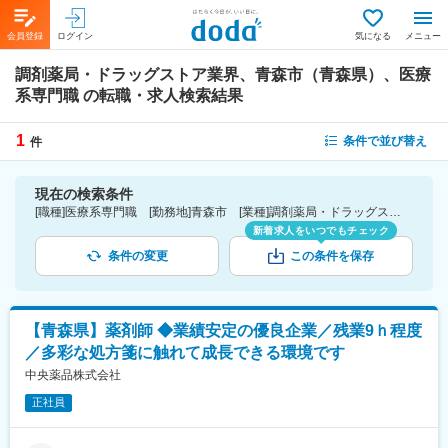
会員登録
ログイン
気になる
メニュー
調剤薬局・ドラッグストア業界、青森市（青森県）、医療
系専門職
の転職・求人検索結果
1
条件で並び替え
件
現在の検索条件
[職種]医療系専門職 [勤務地]青森市 [業種]調剤薬局・ドラッグストア業界-医薬品・医療機器・ライフサイエンス・医療系サービス
新着求人をいつでもチェック
条件の変更
この条件を保存
【青森県】薬剤師 ◆業績安定の優良企業／残業9ｈ程度
／多彩な処方箋に触れて成長できる環境です
中央薬品株式会社
正社員