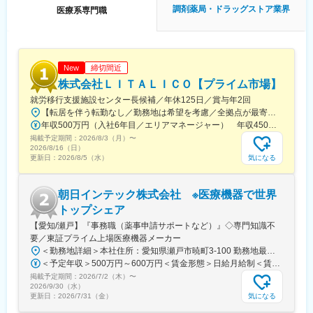
・県病前支店…10名（薬剤師：3名、管理栄養士：1名、事務：5
調剤薬局・ドラッグストア業界
医療系専門職
名、受付：1名）
・十和田市立中央病院前支店…6名（薬剤師：2名、事務：４名）
※マイカー通勤可能、選考時に勤務地のご希望をお伝えください
締切間近
変更の範囲：無
New
株式会社ＬＩＴＡＬＩＣＯ【プライム市場】
就労移行支援施設センター長候補／年休125日／賞与年2回
【転居を伴う転勤なし／勤務地は希望を考慮／全拠点が最寄駅から徒歩5～10分圏内】◎詳細は『LITALICOワークス 全国一覧』の検索でご確認いただけます。■北海道：札幌、函館■福島県：福島、郡山■栃木県：宇都宮■埼玉県：さいたま、和光、所沢、越谷、草加、朝霞■千葉県：千葉、柏、船橋、松戸、市原■東京都：東京23区、八王子、三鷹、府中、立川■神奈川県：横浜、川崎、横須賀、大和、厚木■静岡県：静岡、浜松、富士■愛知県：名古屋、春日井、尾張旭、豊明、一宮、豊田、岡崎■新潟県：新潟■富山県：富山■大阪府：大阪、池田■奈良県：奈良■京都府：京都、宇治■岡山県：倉敷■広島県：広島、福山■熊本県：熊本■福岡県：久留米※上記には新規開設予定（住所未確定）の拠点もございます。※上記以外の拠点希望も歓迎※別拠点（ご希望エリア内）でのご案内になる可能性あり※受動喫煙対策：屋内全面禁煙★全国に拠点があり事例も豊富！共通の相談チャットで、拠点を超えて相談することができます。
年収500万円（入社6年目／エリアマネージャー） 年収450万円（入社4年目／センター長）
掲載予定期間：
2026/8/3（月）
〜
2026/8/16（日）
気になる
更新日：
2026/8/5（水）
朝日インテック株式会社 ※医療機器で世界
トップシェア
【愛知/瀬戸】『事務職（薬事申請サポートなど）』◇専門知識不
要／東証プライム上場医療機器メーカー
＜勤務地詳細＞本社住所：愛知県瀬戸市暁町3-100 勤務地最寄駅：名鉄瀬戸線／尾張瀬戸駅受動喫煙対策：敷地内全面禁煙変更の範囲：会社の定める事業所
＜予定年収＞500万円～600万円＜賃金形態＞日給月給制＜賃金内訳＞月額（基本給）：280,000円～290,000円/月20日間勤務想定＜想定月額＞280,000円～290,000円＜昇給有無＞有＜残業手当＞有＜給与補足＞※給与詳細は、経験等を考慮した上で決定■昇給：年1回■賞与：年2回（前年度実績5.0か月相当）※業績により別途決算賞与あり賃金はあくまでも目安の金額であり、選考を通じて上下する可能性があります。月給(月額)は固定手当を含めた表記です。
掲載予定期間：
2026/7/2（木）
〜
2026/9/30（水）
気になる
更新日：
2026/7/31（金）