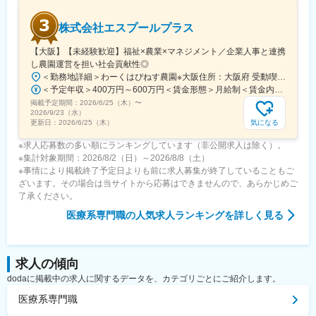
株式会社エスプールプラス
【大阪】【未経験歓迎】福祉×農業×マネジメント／企業人事と連携
し農園運営を担い社会貢献性◎
＜勤務地詳細＞わーくはぴねす農園※大阪住所：大阪府 受動喫煙対策：敷地内全面禁煙変更の範囲：会社の定める事業所
＜予定年収＞400万円～600万円＜賃金形態＞月給制＜賃金内訳＞月額（基本給）：280,000円～420,000円＜月給＞280,000円～420,000円＜昇給有無＞有＜残業手当＞有＜給与補足＞※予定年収はあくまでも目安の金額であり、選考を通じて上下する可能性があります。■昇給：年2回（8月・2月）■賞与：年2回（7月・12月）賃金はあくまでも目安の金額であり、選考を通じて上下する可能性があります。月給(月額)は固定手当を含めた表記です。
掲載予定期間：
2026/6/25（木）
〜
2026/9/23（水）
気になる
更新日：
2026/6/25（木）
※求人応募数の多い順にランキングしています（非公開求人は除く）。
※集計対象期間：2026/8/2（日）～2026/8/8（土）
※事情により掲載終了予定日よりも前に求人募集が終了していることもご
ざいます。その場合は当サイトから応募はできませんので、あらかじめご
了承ください。
医療系専門職
の人気求人ランキングを詳しく見る
求人の傾向
dodaに掲載中の求人に関するデータを、カテゴリごとにご紹介します。
医療系専門職