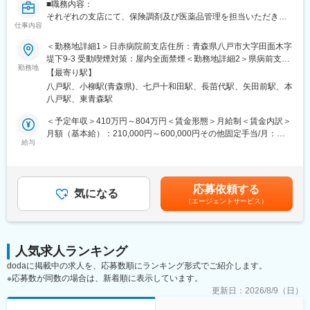
■職務内容：
それぞれの支店にて、保険調剤及び医薬品管理を担当いただきま
仕事内容
す。
・調剤業務
＜勤務地詳細1＞日赤病院前支店住所：青森県八戸市大字田面木字
・在庫管理
堤下9-3 受動喫煙対策：屋内全面禁煙＜勤務地詳細2＞県病前支店
・医薬品発注 等
勤務地
住所：青森県青森市東造道二丁目6-28 受動喫煙対策：屋内全面禁
【最寄り駅】
煙＜勤務地詳細3＞十和田市立中央病院前支店住所：青森県十和田
八戸駅、小柳駅(青森県)、七戸十和田駅、長苗代駅、矢田前駅、本
■当社の特徴/魅力：
市西十二番町11-17 受動喫煙対策：屋内全面禁煙変更の範囲：会
八戸駅、東青森駅
当社は創業以来、「信頼されるかかりつけ薬局」として、専門性
社の定める事業所
の高い個人病院、総合病院の門前薬局を広く店舗展開していま
＜予定年収＞410万円～804万円＜賃金形態＞月給制＜賃金内訳＞
す。多彩な処方箋の取扱により効率的・実践的なスキルアップを
月額（基本給）：210,000円～600,000円その他固定手当/月：
することができる環境です。
給与
70,000円＜月給＞280,000円～670,000円＜昇給有無＞有＜残業手
過去の処方箋や独自テキストを教材にした研修や、患者様からの
当＞有＜給与補足＞■昇給：1月あたり5,000円～10,000円（過去
アンケート共有にてホスピタリティ精神の育成にも尽力していま
実績）■賞与：年2回※計1.50～3ヶ月分、勤続2年目以降は3.5～
す。先見的知識の蓄積により、少ない症例や不測の事態への対応
5.8ヶ月（過去実績）■その他定額手当詳細：・薬歴薬剤管理手
応募依頼する
力を身に着けることができ、薬剤師として成長できる環境があり
気になる
当…35,000円・薬剤師手当…35,000円賃金はあくまでも目安の金
（エージェントサービス）
ます。
額であり、選考を通じて上下する可能性があります。月給(月額)は
固定手当を含めた表記です。
■勤務時間補足：
1ヶ月単位の変形労働時間制です。月2回の土曜出勤の際は他支店
人気求人ランキング
への応援となり、就業場所により8時30分～12時30分又は8時30
dodaに掲載中の求人を、応募数順にランキング形式でご紹介します。
分～13時30分の勤務となります（休憩なし）。
※応募数が同数の場合は、新着順に表示しています。
■勤務地と組織構成について：
更新日：
2026/8/9（日）
・日赤病院前支店…8名（薬剤師：3名、事務：５名）