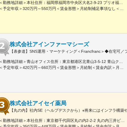
＜勤務地詳細＞本社住所：福岡県福岡市中央区大名2-9-23 プリオ福岡ビル勤務地最寄駅：地下鉄空港線／天神駅受動喫煙対策：屋内全面禁煙変更の範囲：会社の定める事業所
＜予定年収＞320万円～550万円＜賃金形態＞月給制補足事項なし＜賃金内訳＞月額（基本給）：200,000円～246,000円その他固定手当/月：20,000円～110,000円＜月給＞220,000円～356,000円＜昇給有無＞有＜残業手当＞有＜給与補足＞※実際の年収は面談・面接後に経歴や能力に応じて決定します※求人票の想定年収に当てはまらないケースも発生する可能性があります賞与年2回（2025年度実績4.4ヶ月）、昇給年1回住宅補助手当、家族手当、残業手当、休日出勤手当など賃金はあくまでも目安の金額であり、選考を通じて上下する可能性があります。月給(月額)は固定手当を含めた表記です。
株式会社アインファーマシーズ
【表参道】SNS運用・マーケティング＜Francfranc＞◆在宅
＜勤務地詳細＞青山オフィス住所：東京都港区北青山3-5-12 青山クリスタルビルB1勤務地最寄駅：各線／表参道駅受動喫煙対策：屋内全面禁煙変更の範囲：会社の定める事業所
＜予定年収＞420万円～660万円＜賃金形態＞月給制＜賃金内訳＞月額（基本給）：260,000円～340,000円＜月給＞260,000円～340,000円＜昇給有無＞有＜残業手当＞有＜給与補足＞※上記年収には標準業績時の賞与および月20時間分の残業手当を含む賃金はあくまでも目安の金額であり、選考を通じて上下する可能性があります。月給(月額)は固定手当を含めた表記です。
株式会社アイセイ薬局
【丸の内】社内SE（ヘルプデスクから）※将来にはインフラ構築や
＜勤務地詳細＞本社住所：東京都千代田区丸の内2-2-2 丸の内三井ビルディング勤務地最寄駅：東京メトロ千代田線／二重橋前駅受動喫煙対策：屋内全面禁煙変更の範囲：会社の定める事業所
＜予定年収＞350万円～448万円＜賃金形態＞月給制＜賃金内訳＞月額（基本給）：218,750円～280,000円＜月給＞218,750円～280,000円＜昇給有無＞有＜残業手当＞有＜給与補足＞※前職、能力、年齢を考慮の上、決定■昇給：年1回■賞与：年2回※実績基本給×4か月賃金はあくまでも目安の金額であり、選考を通じて上下する可能性があります。月給(月額)は固定手当を含めた表記です。