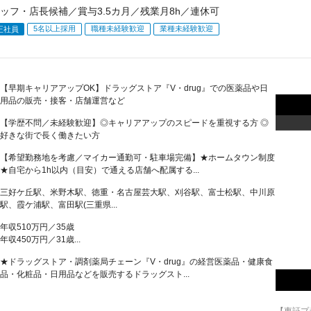
ッフ・店長候補／賞与3.5カ月／残業月8h／連休可
5名以上採用
職種未経験歓迎
業種未経験歓迎
正社員
【早期キャリアアップOK】ドラッグストア『V・drug』での医薬品や日
用品の販売・接客・店舗運営など
【学歴不問／未経験歓迎】◎キャリアアップのスピードを重視する方 ◎
好きな街で長く働きたい方
【希望勤務地を考慮／マイカー通勤可・駐車場完備】★ホームタウン制度
★自宅から1h以内（目安）で通える店舗へ配属する...
三好ケ丘駅、米野木駅、徳重・名古屋芸大駅、刈谷駅、富士松駅、中川原
駅、霞ケ浦駅、富田駅(三重県...
年収510万円／35歳
年収450万円／31歳...
★ドラッグストア・調剤薬局チェーン『V・drug』の経営医薬品・健康食
品・化粧品・日用品などを販売するドラッグスト...
【東証プ