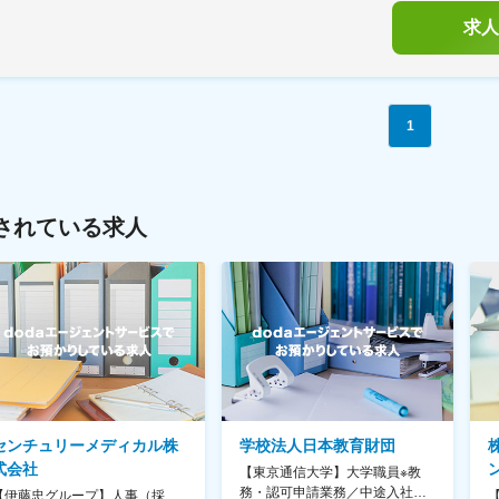
求人
1
されている求人
センチュリーメディカル株
学校法人日本教育財団
式会社
【東京通信大学】大学職員※教
務・認可申請業務／中途入社
【伊藤忠グループ】人事（採