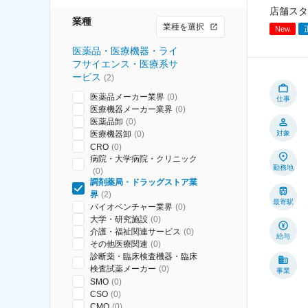
店舗スタ
業種
業種を選択
New
医薬品・医療機器・ライ
フサイエンス・医療系サ
ービス
(
2
)
医薬品メーカー業界
(
0
)
仕事
医療機器メーカー業界
(
0
)
医薬品卸
(
0
)
医療機器卸
(
0
)
対象
CRO
(
0
)
病院・大学病院・クリニック
勤務地
(
0
)
調剤薬局・ドラッグストア業
界
(
2
)
最寄駅
バイオベンチャー業界
(
0
)
大学・研究施設
(
0
)
介護・福祉関連サービス
(
0
)
給与
その他医療関連
(
0
)
診断薬・臨床検査機器・臨床
検査試薬メーカー
(
0
)
事業
SMO
(
0
)
CSO
(
0
)
CMO
(
0
)