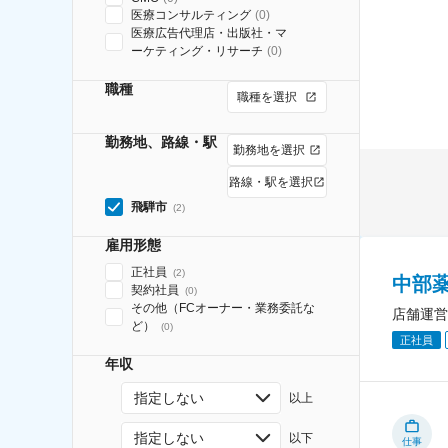
医療コンサルティング
(
0
)
医療広告代理店・出版社・マ
ーケティング・リサーチ
(
0
)
職種
職種を選択
勤務地、路線・駅
勤務地を選択
路線・駅を選択
飛騨市
(
2
)
雇用形態
正社員
(
2
)
中部薬
契約社員
(
0
)
その他（FCオーナー・業務委託な
店舗運営
ど）
(
0
)
正社員
年収
指定しない
以上
指定しない
以下
仕事