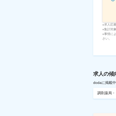
※求人応
※集計対象期
※事情に
さい。
求人の傾
dodaに掲
調剤薬局・