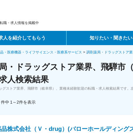
転職・求人情報を掲載中
求人を紹介してもらう
知りたい・聞きたい
ントサービス
転職ノウハウ
品・医療機器・ライフサイエンス・医療系サービス
調剤薬局・ドラッグストア業
局・ドラッグストア業界、飛騨市（
サービス
データで見る転職
求人検索結果
ーエージェントサービス
コラム・インタビュー
ッグストア業界、飛騨市（岐阜県）、業種未経験歓迎の転職・求人検索結果です。
転職Q&A
件中
1～2
件
を表示
品株式会社（Ｖ・drug）(バローホールディング