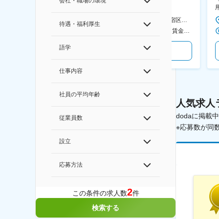
会社・職場の環境
す/CFO管轄＃SECCFO0027
◆「BRUNO」新商品の企画／企
画～調達／働き方◎
＜勤務地詳細1＞ ソニー株式会社 住所：神奈川県横浜市西区みなとみらい5-1-1 受動喫煙対策：屋内全面禁煙 ＜勤務地詳細2＞ ソニーシティ大崎 住所：東京都品川区大崎2-10-1 勤務地最寄駅：JR線／大崎駅 受動喫煙対策：屋内全面禁煙 変更の範囲：会社の定める事業所（リモートワーク含む）
本社 住所：東京都新宿区西新宿6丁目22-1 新宿スクエアタワー B1階 勤務地最寄駅：東京メトロ丸ノ内線／西新宿駅 受動喫煙対策：屋内全面禁煙 変更の範囲：会社の定める事業所（リモートワーク含む）
待遇・福利厚生
600万円～1,200万円 ＜賃金形態＞ 月給制 ＜賃金内訳＞ 月額（基本給）：350,000円～500,000円 ＜月給＞ 350,000円～500,000円 ＜昇給有無＞ 有 ＜残業手当＞ 有 ＜給与補足＞ ※年収は経験や能力を考慮の上、当社規定により決定します。 賃金はあくまでも目安の金額であり、選考を通じて上下する可能性があります。 月給(月額)は固定手当を含めた表記です。
400万円～600万円 ＜賃金形態＞ 月給制 経験・能力を考慮の上、優遇いたします。 ＜賃金内訳＞ 月額（基本給）：300,000円～450,000円 ＜月給＞ 300,000円～450,000円 ＜昇給有無＞ 有 ＜残業手当＞ 有 ＜給与補足＞ ・賞与実績：年2回 ・昇給：年1回 ※半年毎に評価を行い、評価が高ければ年齢に関係なく昇給・昇格していきます。創造性の高い人・新しいことにチャレンジした人が高い評価を得られます。 賃金はあくまでも目安の金額であり、選考を通じて上下する可能性があります。 月給(月額)は固定手当を含めた表記です。
語学
気になる
気になる
仕事内容
社員の平均年齢
人気求人
dodaに掲
従業員数
※応募数が同
設立
応募方法
2
この条件の求人数
件
検索する