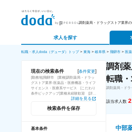
調剤薬局・ドラッグストア業界の
求人を探す
詳細条件から探す
エージェ
転職・求人doda（デューダ）トップ
東海
岐阜県
飛騨市
医薬
調剤薬
新着求人から探す
スカウト
[
]
現在の検索条件
条件変更
転職・
[勤務地]飛騨市 [業種]調剤薬局・ドラッ
求人特集から探す
パートナ
グストア業界-医薬品・医療機器・ライフ
調剤薬局・ドラ
サイエンス・医療系サービス [こだわり
条件ピックアップ]業種未経験歓迎 [詳細
詳細を見る
条件](募集・採用情報)業種未経験歓迎
2
該当求人数
検索条件を保存
中部薬
基本条件