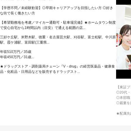
【学歴不問／未経験歓迎】◎早期キャリアアップを目指したい方 ◎好き
な街で長く働きたい方
【希望勤務地を考慮／マイカー通勤可・駐車場完備】★ホームタウン制度
で安心自宅から1時間以内（目安）で通える範囲の店...
三好ケ丘駅、米野木駅、徳重・名古屋芸大駅、刈谷駅、富士松駅、中川原
駅、霞ケ浦駅、富田駅(三重県...
年収510万円／35歳
年収450万円／31歳...
★ドラッグストア・調剤薬局チェーン『V・drug』の経営医薬品・健康食
品・化粧品・日用品などを販売するドラッグスト...
【東証プ
◎20代
◎本部職
◎裁量を
★配属先