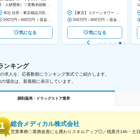
100％で馴染みやすい／無借金
用・人材開発）◇実務未経験歓
経営×社会貢献高
迎！／リモート有／年休124日
ス
本社 住所：東京都品川区大崎1-11-2 ゲートシティ大崎イーストタワー22Ｆ 勤務地最寄駅：JR山手線／大崎駅 受動喫煙対策：屋内全面禁煙 変更の範囲：会社の定める事業所（リモートワーク含む）
【東京】コクーンタワー 住所：東京都新宿区西新宿1-7-3 コクーンタワー 勤務地最寄駅：JR中央線／新宿駅 受動喫煙対策：屋内全面禁煙 変更の範囲：会社の定める事業所
／福利厚生充実◇
500万円～600万円 ＜賃金形態＞ 月給制 ＜賃金内訳＞ 月額（基本給）：300,000円～350,000円 ＜月給＞ 300,000円～350,000円 ＜昇給有無＞ 有 ＜残業手当＞ 有 ＜給与補足＞ 上記年収は、あくまで目安であり、前職・経験を考慮し検討させて頂きます。 ■昇給：あり ■賞与：あり ※会社業績と個人業績に応じて算定されます。 賃金はあくまでも目安の金額であり、選考を通じて上下する可能性があります。 月給(月額)は固定手当を含めた表記です。
500万円～800万円 ＜賃金形態＞ 年俸制 分割回数14回 ＜賃金内訳＞ 年額（基本給）：4,090,000円～6,550,000円 固定残業手当/月：64,286円～102,858円（固定残業時間26時間40分/月） 超過した時間外労働の残業手当は追加支給 ＜月額＞ 356,428円～570,715円（14分割）（一律手当を含む） ＜昇給有無＞ 有 ＜残業手当＞ 有 ＜給与補足＞ ■前職の給与・業務内容などを参考のうえ決定。 賃金はあくまでも目安の金額であり、選考を通じて上下する可能性があります。 月給(月額)は固定手当を含めた表記です。
気になる
気になる
ランキング
載中の求人を、応募数順にランキング形式でご紹介します。
数の場合は、新着順に表示しています。
調剤薬局・ドラッグストア業界
総合メディカル株式会社
営業事務◇業務改善にも携わりスキルアップ◎／残業月14h・土