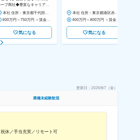
など庶務業務◆年間休日122日
「
ループ商社◆豊富なキャリアパ
◆
◆残業20H程/年休121日/転勤
本社 住所：東京都千代田区外神田4-14-1 秋葉原UDX南ウイング18F 勤務地最寄駅：JR山手線・総武線／秋葉原駅 受動喫煙対策：屋内全面禁煙 変更の範囲：会社の定める事業所（リモートワーク含む）
本社 住所：東京都港区赤坂5-3-1 赤坂Bizタワー 勤務地最寄駅：東京メトロ千代田線／赤坂駅 受動喫煙対策：屋内全面禁煙 変更の範囲：会社の定める事業所（リモートワーク含む）
なし
600万円～750万円 ＜賃金形態＞ 月給制 月給制。賞与昨年支給実績6.7ヶ月分。 ＜賃金内訳＞ 月額（基本給）：300,000円～410,000円 ＜月給＞ 300,000円～410,000円 ＜昇給有無＞ 有 ＜残業手当＞ 有 ＜給与補足＞ 賞与は直近3年間の平均で6.5か月分支給として計算。全社平均である20時間分の時間外手当含む。時間外手当は1分単位で支給。 賃金はあくまでも目安の金額であり、選考を通じて上下する可能性があります。 月給(月額)は固定手当を含めた表記です。
400万円～800万円 ＜賃金形態＞ 月給制 ＜賃金内訳＞ 月額（基本給）：220,000円～450,000円 ＜月給＞ 220,000円～450,000円 ＜昇給有無＞ 有 ＜残業手当＞ 有 ＜給与補足＞ ※経験・能力等を十分考慮の上、当社規定により決定します。 ※年収は賞与を含む金額となっております。 ■昇給：年1回 ■賞与：年2回（6月、12月） 賃金はあくまでも目安の金額であり、選考を通じて上下する可能性があります。 月給(月額)は固定手当を含めた表記です。
気になる
気になる
更新日：
2026/8/7（金）
業種未経験歓迎
日祝休／手当充実／リモート可