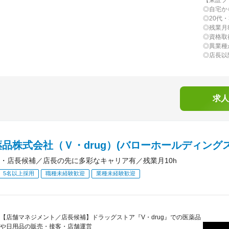
◎自宅か
◎20代
◎残業月
◎資格取
◎異業種
◎店長以
求人
品株式会社（Ｖ・drug）(バローホールディング
・店長候補／店長の先に多彩なキャリア有／残業月10h
5名以上採用
職種未経験歓迎
業種未経験歓迎
【店舗マネジメント／店長候補】ドラッグストア『V・drug』での医薬品
や日用品の販売・接客・店舗運営