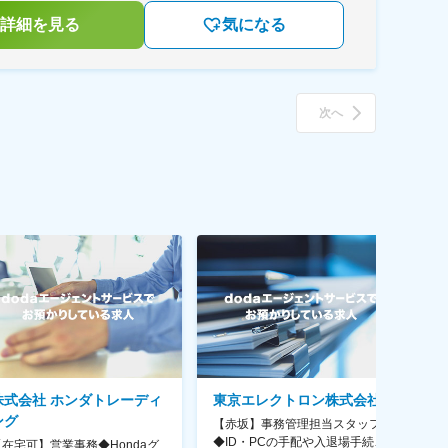
詳細を見る
気になる
次へ
株式会社 ホンダトレーディ
東京エレクトロン株式会社
ング
【赤坂】事務管理担当スタッフ
総
◆ID・PCの手配や入退場手続き
>
【在宅可】営業事務◆Hondaグ