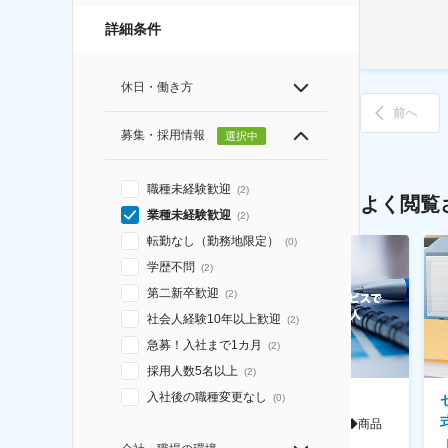
詳細条件
休日・働き方
前へ
募集・採用情報
選択中
職種未経験歓迎
(
2
)
よく閲覧
業種未経験歓迎
(
2
)
転勤なし（勤務地限定）
(
0
)
学歴不問
(
2
)
第二新卒歓迎
(
2
)
社会人経験10年以上歓迎
(
2
)
急募！入社まで1カ月
(
2
)
採用人数5名以上
(
2
)
入社後の職種変更なし
ソニー株式会社
ＢＲＵＮＯ株式会社
(
0
)
事業企画管理（SONYのイメー
【週2在宅】30代活躍中◆商品
ジング領域）◆英語力を活か
企画※キッチン家電