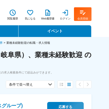
閲覧履歴
気になる
Web履歴書
ログイン
会員登録
イベント
転職イベント・転職セミナー
界
業種未経験歓迎の転職・求人情報
岐阜県）、業種未経験歓迎 の
転職フェア
転職セミナー動画
左の求人検索条件にて絞込みができます。
条件で並べ替え
スグループ)
応募する