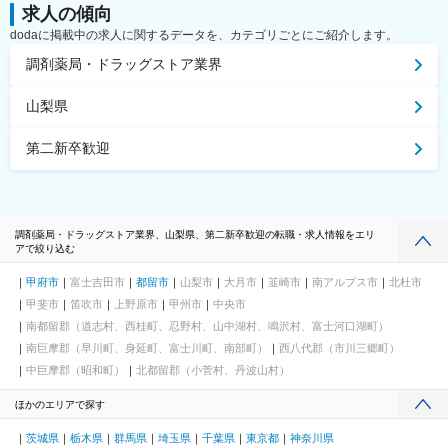
求人の傾向
dodaに掲載中の求人に関するデータを、カテゴリごとにご紹介します。
調剤薬局・ドラッグストア業界
山梨県
第二新卒歓迎
調剤薬局・ドラッグストア業界、山梨県、第二新卒歓迎の転職・求人情報をエリ
アで絞り込む
甲府市
富士吉田市
都留市
山梨市
大月市
韮崎市
南アルプス市
北杜市
甲斐市
笛吹市
上野原市
甲州市
中央市
南都留郡（道志村、西桂町、忍野村、山中湖村、鳴沢村、富士河口湖町）
南巨摩郡（早川町、身延町、富士川町、南部町）
西八代郡（市川三郷町）
中巨摩郡（昭和町）
北都留郡（小菅村、丹波山村）
ほかのエリアで探す
茨城県
栃木県
群馬県
埼玉県
千葉県
東京都
神奈川県