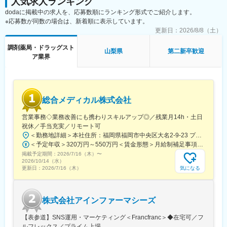
人気求人ランキング
dodaに掲載中の求人を、応募数順にランキング形式でご紹介します。
■やりがい：
※一部、新たに配置薬を置いていただくお客様への訪問がありま
※応募数が同数の場合は、新着順に表示しています。
・最近、健康のことで困っていることがないかなど、親身にお話
す。
を聞くことで、お客様と信頼関係を築き、お客様の健康管理に貢
└配置薬は無料でおけるので、お客様も抵抗なく置いてくれる製
更新日：
2026/8/8（土）
献することができます。
品です。
調剤薬局・ドラッグスト
・「この薬すごく効き目があって良かったよ。」「こないだのリ
山梨県
第二新卒歓迎
ア業界
ンゴ酢美味しかった！ちょうどまた買おうと思ってたの。来てく
■未経験の方も安心！充実した研修制度：
れてありがとう。」など、「ありがとう」という言葉が一番のや
・入社直後～2週間 ： OJT形式で、薬の種類や成分など基礎知識
りがいです。
を身につけます。
・入社2週間～1カ月 ： 先輩社員に同行し、仕事の流れを学びま
変更の範囲：会社の定める業務
す。「会話のコツ」や「商品のご案内方法」といった実践的なス
総合メディカル株式会社
キルを習得します。
・入社1カ月以降 ： 慣れてきたら独り立ち。既存のお客様をメイ
営業事務◇業務改善にも携わりスキルアップ◎／残業月14h・土日
ンに訪問します。
祝休／手当充実／リモート可
★困ったら先輩社員に相談しやすい雰囲気です！
＜勤務地詳細＞本社住所：福岡県福岡市中央区大名2-9-23 プリオ福岡ビル勤務地最寄駅：地下鉄空港線／天神駅受動喫煙対策：屋内全面禁煙変更の範囲：会社の定める事業所
＜予定年収＞320万円～550万円＜賃金形態＞月給制補足事項なし＜賃金内訳＞月額（基本給）：200,000円～246,000円その他固定手当/月：20,000円～110,000円＜月給＞220,000円～356,000円＜昇給有無＞有＜残業手当＞有＜給与補足＞※実際の年収は面談・面接後に経歴や能力に応じて決定します※求人票の想定年収に当てはまらないケースも発生する可能性があります賞与年2回（2025年度実績4.4ヶ月）、昇給年1回住宅補助手当、家族手当、残業手当、休日出勤手当など賃金はあくまでも目安の金額であり、選考を通じて上下する可能性があります。月給(月額)は固定手当を含めた表記です。
＜専門資格を取得できる＞
掲載予定期間：
2026/7/16（木）
〜
・入社後は、医薬品販売の専門知識を身につけるために、登録販
2026/10/14（水）
売者資格を取得していただきます。（取得率90％以上）
気になる
更新日：
2026/7/16（木）
・資格取得にあたっては、無料で支援を行いますのでご安心くだ
さい。
・資格取得後は、資格手当として給与にも反映されます。
株式会社アインファーマシーズ
■働き方：
【表参道】SNS運用・マーケティング＜Francfranc＞◆在宅可／フ
・基本土日祝休み／年3回の大型連休あり
ルフレックス／プライム上場