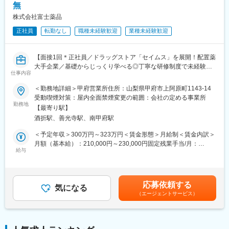
必要な知識を習得することができます。
└配置薬は無料でおけるので、お客様も抵抗なく置いてくれる製
無
品です。
株式会社富士薬品
■未経験の方も安心！充実した研修制度：
正社員
転勤なし
職種未経験歓迎
業種未経験歓迎
・入社直後～2週間 ： OJT形式で、薬の種類や成分など基礎知識
を身につけます。
・入社2週間～1カ月 ： 先輩社員に同行し、仕事の流れを学びま
【面接1回＊正社員／ドラッグストア「セイムス」を展開！配置薬
す。「会話のコツ」や「商品のご案内方法」といった実践的なス
大手企業／基礎からじっくり学べる◎丁寧な研修制度で未経験の
仕事内容
キルを習得します。
方も安心／残業20h＊直行直帰可】
・入社1カ月以降 ： 慣れてきたら独り立ち。既存のお客様をメイ
＜勤務地詳細＞甲府営業所住所：山梨県甲府市上阿原町1143-14
ンに訪問します。
■職務内容：
受動喫煙対策：屋内全面禁煙変更の範囲：会社の定める事業所
★困ったら先輩社員に相談しやすい雰囲気です！
担当エリアのお客様（個人宅や企業）へ訪問し、配置薬（お薬
勤務地
【最寄り駅】
箱）や健康食品の提案をお任せします。
酒折駅、善光寺駅、南甲府駅
＜専門資格を取得できる＞
※既に、取引のあるお客様先を訪問するスタイルです。
・入社後は、医薬品販売の専門知識を身につけるために、登録販
＜予定年収＞300万円～323万円＜賃金形態＞月給制＜賃金内訳＞
売者資格を取得していただきます。（取得率90％以上）
＜仕事の流れ＞
月額（基本給）：210,000円～230,000円固定残業手当/月：
・資格取得にあたっては、無料で支援を行いますのでご安心くだ
配置薬や健康食品、サプリメントの使用頻度に合わせて、1～6ヵ
給与
35,796円～39,205円（固定残業時間22時間30分/月）超過した時
さい。
月に1回程度のペースでお客様宅を訪問
間外労働の残業手当は追加支給＜月給＞245,796円～269,205円
・資格取得後は、資格手当として給与にも反映されます。
※社用車（軽自動車）に乗ってお客様宅へ訪問をします。（1件あ
（一律手当を含む）＜昇給有無＞有＜残業手当＞有＜給与補足＞※
たり20～30分程度）
年収は当社規定に基づき、年齢や経験に応じて決定します。・昇
応募依頼する
■働き方：
気になる
給：年1回（4月）＜モデル給与＞※入社3年目平均基本給＋各種手
（エージェントサービス）
・基本土日祝休み／年3回の大型連休あり
・配置薬や健康食品の期限管理
当＋業績連動給→総支給月額344,141円※業績連動給：月の予算達
・残業20h以内
・使った分の配置薬を補充
成や売り上げに対して支払われます。賃金はあくまでも目安の金
・スケジュールに合わせて直行直帰可
・使用したお薬代金の集金
額であり、選考を通じて上下する可能性があります。月給(月額)は
・転居を伴う転勤はありません
・健康相談、新商品・サービスのご提案 など
固定手当を含めた表記です。