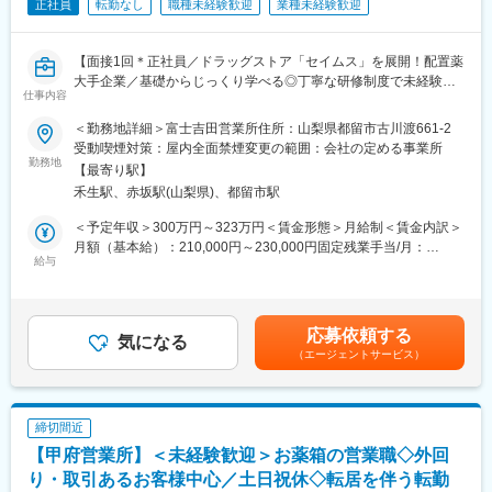
■本社から業界動向などの情報が常に発信されており、患者様や医
正社員
転勤なし
職種未経験歓迎
業種未経験歓迎
療機関と信頼関係を築きやすい体制があるのも、 認定薬局が増え
ている理由の1つです。
【面接1回＊正社員／ドラッグストア「セイムス」を展開！配置薬
【豊富なキャリアパス】
大手企業／基礎からじっくり学べる◎丁寧な研修制度で未経験の
仕事内容
■薬剤師→管理薬剤師→エリアマネージャーを目指せます。個々人
方も安心／残業20h＊直行直帰可】
の能力によりますが、2～3年でキャリアアップが可能です。ま
＜勤務地詳細＞富士吉田営業所住所：山梨県都留市古川渡661-2
た、管理薬剤師になると月2.5万円の昇給が行われます。
■職務内容：
受動喫煙対策：屋内全面禁煙変更の範囲：会社の定める事業所
■ご希望によっては、薬剤師専任・マネジメントとしてのキャリア
担当エリアのお客様（個人宅や企業）へ訪問し、配置薬（お薬
勤務地
【最寄り駅】
だけではなく、採用担当／研修担当／本社勤務へのキャリアチェ
箱）や健康食品の提案をお任せします。
禾生駅、赤坂駅(山梨県)、都留市駅
ンジも可能です。
※既に、取引のあるお客様先を訪問するスタイルです。
＜予定年収＞300万円～323万円＜賃金形態＞月給制＜賃金内訳＞
【女性にも安心していただける就業環境】
＜仕事の流れ＞
月額（基本給）：210,000円～230,000円固定残業手当/月：
■産育休取得・取得率100％
配置薬や健康食品、サプリメントの使用頻度に合わせて、1～6ヵ
給与
35,796円～39,205円（固定残業時間22時間30分/月）超過した時
■時短勤務可能（復職後のみ／週30時間勤務）
月に1回程度のペースでお客様宅を訪問
間外労働の残業手当は追加支給＜月給＞245,796円～269,205円
■平均残業時間 月11.9時間
※社用車（軽自動車）に乗って、1日あたり16～18軒程のお客様宅
（一律手当を含む）＜昇給有無＞有＜残業手当＞有＜給与補足＞※
■年休126日相当（126日×8時間＝1,008時間）
へ訪問をします。
年収は当社規定に基づき、年齢や経験に応じて決定します。・昇
応募依頼する
気になる
給：年1回（4月）＜モデル給与＞※入社3年目平均基本給＋各種手
（エージェントサービス）
【未経験でも安心な研修制度】
・配置薬や健康食品の期限管理
当＋業績連動給→総支給月額344,141円※業績連動給：月の予算達
■中途入社ならではの悩みを解消し、さくら薬局グループのビジョ
・使った分の配置薬を補充
成や売り上げに対して支払われます賃金はあくまでも目安の金額
ンや社内規定などをご案内。同期入社の方との繋がりを踏まえ、
・使用したお薬代金の集金
であり、選考を通じて上下する可能性があります。月給(月額)は固
『さくら薬局の薬剤師』として、安心してキャリアをスタートい
・健康相談、新商品・サービスのご提案 など
定手当を含めた表記です。
締切間近
ただくための研修です。
【甲府営業所】＜未経験歓迎＞お薬箱の営業職◇外回
■【生涯学習講座】【薬局薬剤師総論】【疾患別ベーシック講座】
※一部、新たに配置薬を置いていただくお客様への訪問がありま
【疾患別アドバンス講座】等、薬局薬剤師・かかりつけ薬剤師に
す。
り・取引あるお客様中心／土日祝休◇転居を伴う転勤