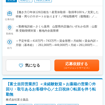
正社員
転勤なし
5名以上採用
【働き方◎年休126日相当！産育休取得・取得率100％／充実した
研修・周りのサポートがあります！／時短勤務可（復職後）／全
仕事内容
国820店舗あるさくら薬局グループ】
＜勤務地詳細＞さくら薬局 山梨県内店舗のいずれか住所：山梨
【職務概要】
県 受動喫煙対策：敷地内全面禁煙
さくら薬局を全国に820店舗ほど展開している当社にて、各店舗
勤務地
の調剤薬局内で薬剤師業務（調剤業務、服薬指導、薬歴管理等）
＜予定年収＞419万円～743万円＜賃金形態＞月給制＜賃金内訳＞
をお任せします。
月額（基本給）：261,000円～449,000円＜月給＞261,000円～
給与
449,000円＜昇給有無＞有＜残業手当＞有＜給与補足＞■昇給：年
【さくら薬局で働く薬剤師の魅力】
1回■賞与：年2回(7月、12月)※年4.6ヶ月(人事評価による標準値)
《薬剤師を守る独自システム》
賃金はあくまでも目安の金額であり、選考を通じて上下する可能
■業務をサポートするために様々なシステムを独自開発していま
性があります。月給(月額)は固定手当を含めた表記です。
す。その一つが約20年前から導入され、進化を続けている調剤シ
応募依頼する
気になる
ステム「SPITS」。
（エージェントサービス）
■処方箋受付から一連の調剤業務を連動させ、業務効率化を図るほ
か、調剤過誤防止機能を高め、患者様と働くスタッフを守ってい
ます。
【富士吉田営業所】＜未経験歓迎＞お薬箱の営業◇外
《業界トップクラスの認定薬局数と盤石化を図る組織体制》
回り・取引あるお客様中心／土日祝休◇転居を伴う転
■がん診療連携拠点病院等との密な連携を行いつつ、より高度な薬
勤無
学管理や、高い専門性が求められる特殊な調剤に対応できる専門
株式会社富士薬品
医療機関連携薬局も取得しています。