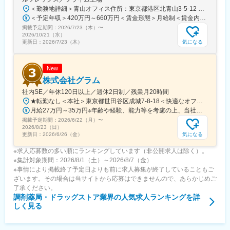
・残業20h以内
＜勤務地詳細＞青山オフィス住所：東京都港区北青山3-5-12 青山クリスタルビルB1勤務地最寄駅：各線／表参道駅受動喫煙対策：屋内全面禁煙変更の範囲：会社の定める事業所
・スケジュールに合わせて直行直帰可
＜予定年収＞420万円～660万円＜賃金形態＞月給制＜賃金内訳＞月額（基本給）：260,000円～340,000円＜月給＞260,000円～340,000円＜昇給有無＞有＜残業手当＞有＜給与補足＞※上記年収には標準業績時の賞与および月20時間分の残業手当を含む賃金はあくまでも目安の金額であり、選考を通じて上下する可能性があります。月給(月額)は固定手当を含めた表記です。
・転居を伴う転勤はありません
掲載予定期間：
2026/7/23（木）
〜
2026/10/21（水）
■やりがい：
気になる
更新日：
2026/7/23（木）
・最近、健康のことで困っていることがないかなど、親身にお話
を聞くことで、お客様と信頼関係を築き、お客様の健康管理に貢
献することができます。
New
・「この薬すごく効き目があって良かったよ。」「こないだのリ
株式会社グラム
ンゴ酢美味しかった！ちょうどまた買おうと思ってたの。来てく
社内SE／年休120日以上／週休2日制／残業月20時間
れてありがとう。」など、「ありがとう」という言葉が一番のや
★転勤なし＜本社＞東京都世田谷区成城7-8-18＜快適なオフィスも魅力！＞別荘みたいで解放感もあり、居心地抜群のオフィスです！※屋内全面禁煙
りがいです。
月給27万円～35万円※年齢や経験、能力等を考慮の上、当社規定により決定・優遇いたします。※残業代は別途全額支給。
掲載予定期間：
2026/6/22（月）
〜
変更の範囲：会社の定める業務
2026/8/23（日）
気になる
更新日：
2026/6/26（金）
※求人応募数の多い順にランキングしています（非公開求人は除く）。
※集計対象期間：2026/8/1（土）～2026/8/7（金）
※事情により掲載終了予定日よりも前に求人募集が終了していることもご
ざいます。その場合は当サイトから応募はできませんので、あらかじめご
了承ください。
調剤薬局・ドラッグストア業界
の人気求人ランキングを詳
しく見る