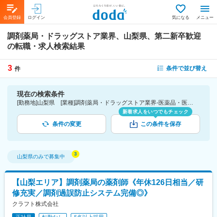
会員登録
ログイン
気になる
メニュー
調剤薬局・ドラッグストア業界、山梨県、第二新卒歓迎
の転職・求人検索結果
3
条件で並び替え
件
現在の検索条件
[勤務地]山梨県 [業種]調剤薬局・ドラッグストア業界-医薬品・医療機器・ライフサイエンス・医療系サービス [詳細条件](募集・採用情報)第二新卒歓迎
新着求人をいつでもチェック
条件の変更
この条件を保存
山梨県
のみで募集中
【山梨エリア】調剤薬局の薬剤師《年休126日相当／研
修充実／調剤過誤防止システム完備◎》
クラフト株式会社