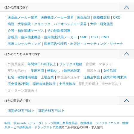
ほかの業種で探す
医薬品メーカー業界
医療機器メーカー業界
医薬品卸
医療機器卸
CRO
病院・大学病院・クリニック
バイオベンチャー業界
大学・研究施設
介護・福祉関連サービス
その他医療関連
診断薬・臨床検査機器・臨床検査試薬メーカー
SMO
CSO
CMO
医療コンサルティング
医療広告代理店・出版社・マーケティング・リサーチ
ほかのこだわり条件で探す
外資系企業
年間休日120日以上
フレックス勤務
管理職・マネジャー
英語を活かす
学歴不問
転勤なし（勤務地限定）
服装自由
女性活躍
社宅・家賃補助制度
上場企業
中国語を活かす
退職金制度
残業20時間未満
完全週休2日制
職種未経験歓迎
土日祝休み
原則定時退社
海外出張あり
U・Iターン支援あり
ほかの固定給で探す
固定給25万円以上
固定給35万円以上
転職・求人doda（デューダ）トップ
関東
山梨県
医薬品・医療機器・ライフサイエンス・医療
系サービス
調剤薬局・ドラッグストア業界
第二新卒歓迎の転職・求人情報