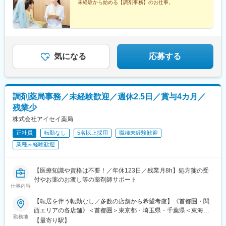
未経験から始める【調剤事務】のお仕事。
■働き方：
京都)、新高島駅、飛鳥山駅、虎ノ門ヒルズ駅、巣鴨新田駅、馬喰
・基本土日祝休み／年3回の大型連休あり
町駅
・残業20h以内
・スケジュールに合わせて直行直帰可
・転居を伴う転勤はありません
気になる
応募する
■やりがい：
・最近、健康のことで困っていることがないかなど、親身にお話
を聞くことで、お客様と信頼関係を築き、お客様の健康管理に貢
献することができます。
・「この薬すごく効き目があって良かったよ。」「こないだのリ
調剤薬局事務／未経験歓迎／週休2.5日／賞与4カ月／
ンゴ酢美味しかった。ちょうどまた買おうと思ってたの。来てく
残業少
れてありがとう。」など、「ありがとう」という言葉が一番のや
株式会社アイセイ薬局
りがいです。
正社員
転勤なし
5名以上採用
職種未経験歓迎
変更の範囲：会社の定める業務
業種未経験歓迎
【医療知識や資格は不要！／年休123日／残業月8h】処方箋の受
付やお薬のお渡し等の薬剤師サポート
仕事内容
【転居を伴う転勤なし／多数の店舗から希望考慮】《首都圏・関
西エリアの各店舗》＜首都圏＞東京都・埼玉県・千葉県＜東海＞
勤務地
静岡県＜甲信越＞長野県＜関西＞大阪府・京都府・奈良県・兵庫
【最寄り駅】