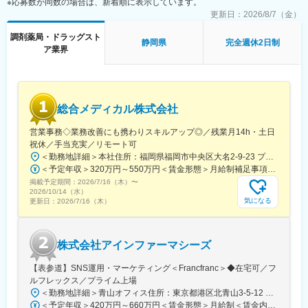
※応募数が同数の場合は、新着順に表示しています。
・マイクロサービス/モジュラーモノリスなどのアーキテクチャ選
事業を展開しています。
定
更新日：
2026/8/7（金）
・難しい業務要件の整理・仕様策定・データモデル設計
■就業環境：
調剤薬局・ドラッグスト
・ベンダーコントロール、開発プロセス（CI/CD, IaC）の改善
静岡県
完全週休2日制
残業は月平均15時間程度なので、ワークライフバランスを重視す
ア業界
・バックエンド/フロントエンドの実装（自ら手を動かす実装含
ることができます。
む）
リモートワークも業務に応じて可能ですので、効率のいい働き方
も実現可能です。
■技術環境
産休・育休取得後の復帰率も約98％など、高い定着率が特徴で、
Backend: Python
長期的な就業が可能です。
総合メディカル株式会社
Frontend: React (SPA)
Infrastructure: AWS
営業事務◇業務改善にも携わりスキルアップ◎／残業月14h・土日
変更の範囲：会社の定める業務
Tools: Salesforce
祝休／手当充実／リモート可
Data：DWH/BI（Radshift/Quicksight)
＜勤務地詳細＞本社住所：福岡県福岡市中央区大名2-9-23 プリオ福岡ビル勤務地最寄駅：地下鉄空港線／天神駅受動喫煙対策：屋内全面禁煙変更の範囲：会社の定める事業所
＜予定年収＞320万円～550万円＜賃金形態＞月給制補足事項なし＜賃金内訳＞月額（基本給）：200,000円～246,000円その他固定手当/月：20,000円～110,000円＜月給＞220,000円～356,000円＜昇給有無＞有＜残業手当＞有＜給与補足＞※実際の年収は面談・面接後に経歴や能力に応じて決定します※求人票の想定年収に当てはまらないケースも発生する可能性があります賞与年2回（2025年度実績4.4ヶ月）、昇給年1回住宅補助手当、家族手当、残業手当、休日出勤手当など賃金はあくまでも目安の金額であり、選考を通じて上下する可能性があります。月給(月額)は固定手当を含めた表記です。
■所属組織
掲載予定期間：
2026/7/16（木）
〜
2025年7月に発足したDX推進部には3名が在籍。（部長1名、PM2
2026/10/14（水）
名/40代）PMと横並びの立場で開発リードいただきたいと考えて
気になる
更新日：
2026/7/16（木）
います。
今後は組織拡大を進め、様々なプロジェクトを推進予定。0→1フ
ェーズでのDX推進や組織立ち上げに興味をお持ちの方をお待ちし
株式会社アインファーマシーズ
ています。
【表参道】SNS運用・マーケティング＜Francfranc＞◆在宅可／フ
■働きやすい環境
ルフレックス／プライム上場
フルリモート可能。関東近郊・札幌市内にお住まいの場合、対面
＜勤務地詳細＞青山オフィス住所：東京都港区北青山3-5-12 青山クリスタルビルB1勤務地最寄駅：各線／表参道駅受動喫煙対策：屋内全面禁煙変更の範囲：会社の定める事業所
コミュニケーションが必要な場合や参画初期で出社頂く可能性が
＜予定年収＞420万円～660万円＜賃金形態＞月給制＜賃金内訳＞月額（基本給）：260,000円～340,000円＜月給＞260,000円～340,000円＜昇給有無＞有＜残業手当＞有＜給与補足＞※上記年収には標準業績時の賞与および月20時間分の残業手当を含む賃金はあくまでも目安の金額であり、選考を通じて上下する可能性があります。月給(月額)は固定手当を含めた表記です。