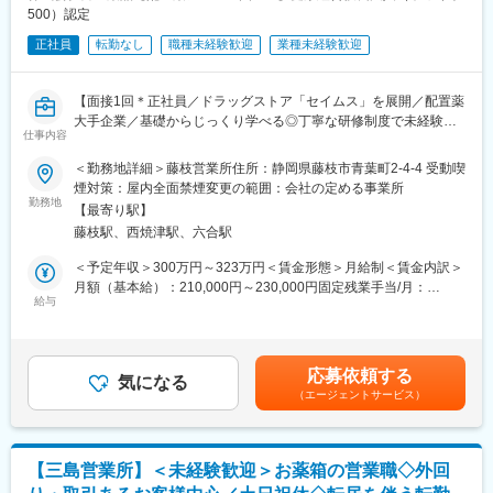
500）認定
正社員
転勤なし
職種未経験歓迎
業種未経験歓迎
【面接1回＊正社員／ドラッグストア「セイムス」を展開／配置薬
大手企業／基礎からじっくり学べる◎丁寧な研修制度で未経験の
仕事内容
方も安心／残業20h＊直行直帰可】
＜勤務地詳細＞藤枝営業所住所：静岡県藤枝市青葉町2-4-4 受動喫
■職務内容：
煙対策：屋内全面禁煙変更の範囲：会社の定める事業所
担当エリアのお客様（個人宅や企業）へ訪問し、配置薬（お薬
勤務地
【最寄り駅】
箱）や健康食品の提案をお任せします。
藤枝駅、西焼津駅、六合駅
※既に、取引のあるお客様先を訪問するスタイルです。
＜予定年収＞300万円～323万円＜賃金形態＞月給制＜賃金内訳＞
＜仕事の流れ＞
月額（基本給）：210,000円～230,000円固定残業手当/月：
配置薬や健康食品、サプリメントの使用頻度に合わせて、1～6ヵ
給与
35,796円～39,205円（固定残業時間22時間30分/月）超過した時
月に1回程度のペースでお客様宅を訪問
間外労働の残業手当は追加支給＜月給＞245,796円～269,205円
※社用車（軽自動車）に乗ってお客様宅へ訪問をします。（1件あ
（一律手当を含む）＜昇給有無＞有＜残業手当＞有＜給与補足＞※
たり20～30分程度）
年収は当社規定に基づき、年齢や経験に応じて決定します。・昇
応募依頼する
気になる
給：年1回（4月）＜モデル給与＞※入社3年目平均基本給＋各種手
（エージェントサービス）
・配置薬や健康食品の期限管理
当＋業績連動給→総支給月額344,141円※業績連動給：月の予算達
・使った分の配置薬を補充
成や売り上げに対して支払われます。賃金はあくまでも目安の金
・使用したお薬代金の集金
額であり、選考を通じて上下する可能性があります。月給(月額)は
・健康相談、新商品・サービスのご提案 など
固定手当を含めた表記です。
【三島営業所】＜未経験歓迎＞お薬箱の営業職◇外回