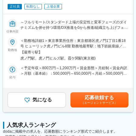
正社員
転勤なし
上場企業
■組織構成：
システム本部は59名で構成されており、年齢も20代～50代まで幅
広く在籍しております。
～フルリモート/スタンダード上場の安定性と変革フェーズのダイ
ナミズムを併せ持つ環境/DX推進を0から推進/組織立ち上げフェー
■キャリアパス：
仕事内容
ズにジョイン～
経験やスキルなどによりますが、マネジメント業務へとステップ
■概要
＜勤務地詳細1＞東京事業所住所：東京都港区虎ノ門1丁目1番18
アップや、スペシャリストとして業務を極めていっていただくこ
メディカルシステムネットワークでは、顧客データ・顧客接点・
号 ヒューリック虎ノ門ビル8階 勤務地最寄駅：地下鉄銀座線／虎
とも可能です。
データ活用を統合する「共通基盤システム」を構築するため、開
勤務地
ノ門駅受動喫煙対策：屋内全面禁煙＜勤務地詳細2＞全国（ご自宅
【最寄り駅】
発チームを新規に立ち上げました。
からのフルリモート中心）住所：支社・支店／全国各地 受動喫煙
■魅力：
虎ノ門駅、虎ノ門ヒルズ駅、霞ケ関駅(東京都)
グループ内には多様な事業（薬局、物流、医薬品製造販売、薬局
対策：敷地内全面禁煙変更の範囲：会社の定める事業所（リモー
業務に関係する技術書籍の購入や研修参加費などは会社が費用負
DX）が存在していますが、それぞれの顧客データや接点が最適化
トワーク含む）
＜予定年収＞800万円～1,200万円＜賃金形態＞月給制＜賃金内訳
担する等、エンジニアの就業環境をサポートする体制が整ってい
しきれていない課題があります。これらを統合し、ポータルサイ
＞月額（基本給）：500,000円～650,000円＜月給＞500,000円～
ます。
ト、データ連携基盤、SFA/CRMを一気通貫で繋ぎ、単一のインタ
給与
650,000円＜昇給有無＞有＜残業手当＞有＜給与補足＞※残業代は
ーフェースで全業務を完結できる「統合プラットフォーム」の実
別途支給します。※上位の等級の場合は残業代は支給されませんが
■当社の特徴：
現を目指しします。
役職手当が支給されます。※給与詳細は前職給与を参照の上、相談
当社は医薬品ネットワーク事業・調剤薬局事業・賃貸設備関連事
この巨大構想を、AWSを中心としたモダンなアーキテクチャで形
し決定致します。※賞与：年2回支給（合計3か月分支給）賃金は
業・給食事業・訪問介護事業等、地域の「医・食・住」のインフ
応募依頼する
にし、技術選定から実装を泥臭く、かつ戦略的に主導いただける
気になる
あくまでも目安の金額であり、選考を通じて上下する可能性があ
ラとして
（エージェントサービス）
テックリードを募集します。ゆくゆくは開発リーダー・開発部長
ります。月給(月額)は固定手当を含めた表記です。
地域住民の健康を支えるトータルサービス事業を展開していま
としてご活躍いただくことを期待しています。
す。地域に根差した医療サービスの提供を目指し、医薬連携によ
る細やかな
■業務内容
医療・サービスの提供を行っております。
人気求人ランキング
・AWSベースの新規システム、データ連携基盤の設計・構築
調剤薬局事業では全国472店舗を展開、医薬品ネットワーク加盟
dodaに掲載中の求人を、応募数順にランキング形式でご紹介します。
・Salesforceを軸とした顧客データ管理の設計・意思決定
件数は47都道府県で約11,678件（2025年11月末）を全国各地で