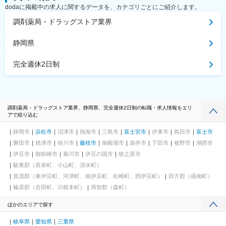
dodaに掲載中の求人に関するデータを、カテゴリごとにご紹介します。
調剤薬局・ドラッグストア業界
静岡県
完全週休2日制
調剤薬局・ドラッグストア業界、静岡県、完全週休2日制の転職・求人情報をエリ
アで絞り込む
静岡市
浜松市
沼津市
熱海市
三島市
富士宮市
伊東市
島田市
富士市
磐田市
焼津市
掛川市
藤枝市
御殿場市
袋井市
下田市
裾野市
湖西市
伊豆市
御前崎市
菊川市
伊豆の国市
牧之原市
駿東郡（長泉町、小山町、清水町）
賀茂郡（東伊豆町、河津町、南伊豆町、松崎町、西伊豆町）
田方郡（函南町）
榛原郡（吉田町、川根本町）
周智郡（森町）
ほかのエリアで探す
岐阜県
愛知県
三重県