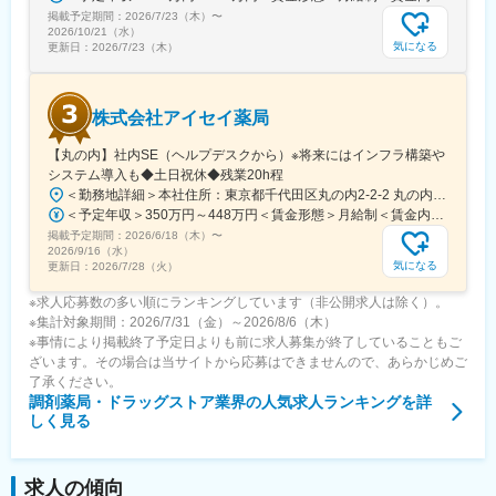
あります。子育てと両立して活躍している社員もおり、柔軟な働
掲載予定期間：
2026/7/23（木）
〜
き方が可能です。
2026/10/21（水）
気になる
更新日：
2026/7/23（木）
変更の範囲：会社の定める業務
株式会社アイセイ薬局
【丸の内】社内SE（ヘルプデスクから）※将来にはインフラ構築や
システム導入も◆土日祝休◆残業20h程
＜勤務地詳細＞本社住所：東京都千代田区丸の内2-2-2 丸の内三井ビルディング勤務地最寄駅：東京メトロ千代田線／二重橋前駅受動喫煙対策：屋内全面禁煙変更の範囲：会社の定める事業所
＜予定年収＞350万円～448万円＜賃金形態＞月給制＜賃金内訳＞月額（基本給）：218,750円～280,000円＜月給＞218,750円～280,000円＜昇給有無＞有＜残業手当＞有＜給与補足＞※前職、能力、年齢を考慮の上、決定■昇給：年1回■賞与：年2回※実績基本給×4か月賃金はあくまでも目安の金額であり、選考を通じて上下する可能性があります。月給(月額)は固定手当を含めた表記です。
掲載予定期間：
2026/6/18（木）
〜
2026/9/16（水）
気になる
更新日：
2026/7/28（火）
※求人応募数の多い順にランキングしています（非公開求人は除く）。
※集計対象期間：2026/7/31（金）～2026/8/6（木）
※事情により掲載終了予定日よりも前に求人募集が終了していることもご
ざいます。その場合は当サイトから応募はできませんので、あらかじめご
了承ください。
調剤薬局・ドラッグストア業界
の人気求人ランキングを詳
しく見る
求人の傾向