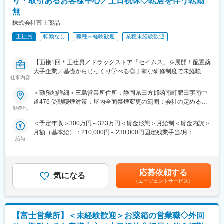
り・取引あるお客様中心／土日祝休◇転居を伴う転勤
※一部、新たに配置薬を置いていただくお客様への訪問がありま
無
す。
└配置薬は無料でおけるので、お客様も抵抗なく置いてくれる製
株式会社富士薬品
品です。
正社員
転勤なし
職種未経験歓迎
業種未経験歓迎
■未経験の方も安心◎充実した研修制度：
・入社直後～2週間 ： OJT形式で、薬の種類や成分など基礎知識
【面接1回＊正社員／ドラッグストア「セイムス」を展開！配置薬
を身につけます。
大手企業／基礎からじっくり学べる◎丁寧な研修制度で未経験の
・入社2週間～1カ月 ： 先輩社員に同行し、仕事の流れを学びま
仕事内容
方も安心／残業20h＊直行直帰可】
す。「会話のコツ」や「商品のご案内方法」といった実践的なス
キルを習得します。
＜勤務地詳細＞三島営業所住所：静岡県田方郡函南町肥田字南中
■職務内容：
・入社1カ月以降 ： 慣れてきたら独り立ち。既存のお客様をメイ
道476 受動喫煙対策：屋内全面禁煙変更の範囲：会社の定める事
担当エリアのお客様（個人宅や企業）へ訪問し、配置薬（お薬
勤務地
ンに訪問します。
業所
箱）や健康食品の提案をお任せします。
◎困ったら先輩社員に相談しやすい雰囲気です。
＜予定年収＞300万円～323万円＜賃金形態＞月給制＜賃金内訳＞
※既に、取引のあるお客様先を訪問するスタイルです。
月額（基本給）：210,000円～230,000円固定残業手当/月：
＜専門資格を取得できる＞
給与
35,796円～39,205円（固定残業時間22時間30分/月）超過した時
＜仕事の流れ＞
・入社後は、医薬品販売の専門知識を身につけるために、登録販
間外労働の残業手当は追加支給＜月給＞245,796円～269,205円
配置薬や健康食品、サプリメントの使用頻度に合わせて、1～6ヵ
売者資格を取得していただきます。（取得率90％以上）
（一律手当を含む）＜昇給有無＞有＜残業手当＞有＜給与補足＞※
月に1回程度のペースでお客様宅を訪問
・資格取得にあたっては、無料で支援を行いますのでご安心くだ
年収は当社規定に基づき、年齢や経験に応じて決定します。・昇
※社用車（軽自動車）に乗ってお客様宅へ訪問をします。（1件あ
応募依頼する
さい。
気になる
給：年1回（4月）＜モデル給与＞※入社3年目平均基本給＋各種手
たり20～30分程度）
（エージェントサービス）
・資格取得後は、資格手当として給与にも反映されます。
当＋業績連動給→総支給月額344,141円※業績連動給：月の予算達
成や売り上げに対して支払われます賃金はあくまでも目安の金額
・配置薬や健康食品の期限管理
■働き方：
であり、選考を通じて上下する可能性があります。月給(月額)は固
・使った分の配置薬を補充
・基本土日祝休み／年3回の大型連休あり
定手当を含めた表記です。
【富士営業所】＜未経験歓迎＞お薬箱の営業職◇外回
・使用したお薬代金の集金
・残業20h以内