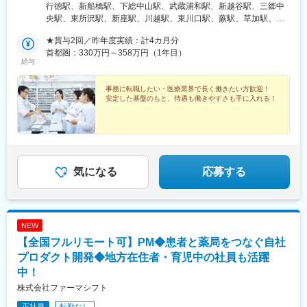
県★各エリアに多数の店舗あり！勤務店舗はご希望を考慮の上、
行徳駅、新船橋駅、下総中山駅、武蔵浦和駅、新越谷駅、三郷中
決定いたします★現在の募集店舗は「勤務地一覧」をご確認くだ
央駅、東所沢駅、新座駅、川越駅、東川口駅、蕨駅、草加駅、獨
さい ※受動喫煙対策：屋内全面禁煙
協大学前駅、北朝霞駅、亀戸駅、内幸町駅、町屋駅前駅、京成関
★賞与2回／昨年度実績：計4カ月分
屋駅、一橋学園駅、江戸川橋駅、用賀駅、九段下駅、舎人駅、谷
首都圏：330万円～358万円（1年目）
在家駅、北綾瀬駅、五反野駅、大森町駅、新中野駅、東村山駅、
給与
西台駅、成増駅、高島平駅、板橋区役所前駅、板橋駅、西日暮里
駅、千川駅、王子神谷駅、京成曳舟駅、石神井公園駅、大泉学園
事務に転職したい・医療業界で長く働きたい方歓迎！
駅、伊那市駅、大草山駅、椥辻駅、岸辺駅、鴫野駅、野江駅、鶴
安定した基盤のもと、待遇も働きやすさも手に入れる！
ケ丘駅、栂・美木多駅、大和高田駅、新神戸駅、西明石駅、塚田
駅、京成中山駅、南越谷駅、朝霞台駅、虎ノ門駅、町屋駅(京成
線)、神楽坂駅、神保町駅、見沼代親水公園駅、梅屋敷駅(東京
都)、中野新橋駅、蓮根駅、地下鉄成増駅、大山駅(東京都)、新板
橋駅、千駄木駅、東十条駅、曳舟駅、ＪＲ野江駅、西田辺駅、高
田駅(奈良県)、ハーブ園山麓駅、東中山駅、新橋駅、荒川七丁目
気になる
応募する
駅、竹橋駅、平和島駅、中野富士見町駅、下板橋駅、西日暮里駅
(舎人ライナー)、東向島駅、関目駅、春日野道駅(阪急線)
NEW
【全国フルリモート可】PM◆患者と薬局をつなぐ自社
プロダクト開発◆地方在住者・育児中の社員も活躍
中！
株式会社ファーマシフト
正社員
転勤なし