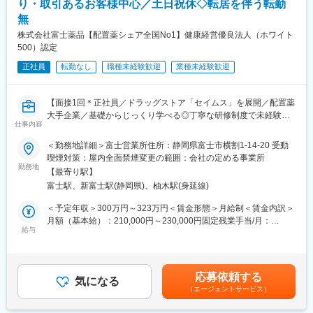
・健康相談、新商品・サービスのご提案 など
り・取引あるお客様中心／土日祝休◇転居を伴う転勤
・スケジュールに合わせて直行直帰可
・転居を伴う転勤はありません
無
※一部、新たに配置薬を置いていただくお客様への訪問がありま
株式会社富士薬品【配置薬シェア全国No1】健康経営優良法人（ホワイト
す。
■やりがい：
500）認定
└配置薬は無料でおけるので、お客様も抵抗なく置いてくれる製
・最近、健康のことで困っていることがないかなど、親身にお話
品です。
正社員
を聞くことで、お客様と信頼関係を築き、お客様の健康管理に貢
転勤なし
職種未経験歓迎
業種未経験歓迎
献することができます。
■未経験の方も安心！充実した研修制度：
・「この薬すごく効き目があって良かったよ。」「こないだのリ
・入社直後～2週間 ： OJT形式で、薬の種類や成分など基礎知識
【面接1回＊正社員／ドラッグストア「セイムス」を展開／配置薬
ンゴ酢美味しかった。ちょうどまた買おうと思ってたの。来てく
を身につけます。
大手企業／基礎からじっくり学べる◎丁寧な研修制度で未経験の
れてありがとう。」など、「ありがとう」という言葉が一番のや
仕事内容
・入社2週間～1カ月 ： 先輩社員に同行し、仕事の流れを学びま
方も安心／残業20h＊直行直帰可】
りがいです。
す。「会話のコツ」や「商品のご案内方法」といった実践的なス
＜勤務地詳細＞富士営業所住所：静岡県富士市横割1-14-20 受動
キルを習得します。
■職務内容：
変更の範囲：会社の定める業務
喫煙対策：屋内全面禁煙変更の範囲：会社の定める事業所
・入社1カ月以降 ： 慣れてきたら独り立ち。既存のお客様をメイ
担当エリアのお客様（個人宅や企業）へ訪問し、配置薬（お薬
勤務地
【最寄り駅】
ンに訪問します。
箱）や健康食品の提案をお任せします。
富士駅、新富士駅(静岡県)、柚木駅(身延線)
★困ったら先輩社員に相談しやすい雰囲気です！
※既に、取引のあるお客様先を訪問するスタイルです。
＜予定年収＞300万円～323万円＜賃金形態＞月給制＜賃金内訳＞
＜専門資格を取得できる＞
＜仕事の流れ＞
月額（基本給）：210,000円～230,000円固定残業手当/月：
・入社後は、医薬品販売の専門知識を身につけるために、登録販
配置薬や健康食品、サプリメントの使用頻度に合わせて、1～6ヶ
給与
35,796円～39,205円（固定残業時間22時間30分/月）超過した時
売者資格を取得していただきます。（取得率90％以上）
月に1回程度のペースでお客様宅を訪問
間外労働の残業手当は追加支給＜月給＞245,796円～269,205円
・資格取得にあたっては、無料で支援を行いますのでご安心くだ
※社用車（軽自動車）に乗ってお客様宅へ訪問をします。（1件あ
（一律手当を含む）＜昇給有無＞有＜残業手当＞有＜給与補足＞※
さい。
たり20～30分程度）
年収は当社規定に基づき、年齢や経験に応じて決定します。・昇
応募依頼する
・資格取得後は、資格手当として給与にも反映されます。
気になる
給：年1回（4月）＜モデル給与＞※入社3年目平均基本給＋各種手
（エージェントサービス）
・配置薬や健康食品の期限管理
当＋業績連動給→総支給月額344,141円※業績連動給：月の予算達
■働き方：
・使った分の配置薬を補充
成や売り上げに対して支払われます。賃金はあくまでも目安の金