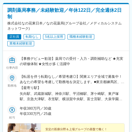
・基本土日祝休み／年3回の大型連休あり
・使用したお薬代金の集金
額であり、選考を通じて上下する可能性があります。月給(月額)は
・残業20h以内
・健康相談、新商品・サービスのご提案 など
固定手当を含めた表記です。
調剤薬局事務／未経験歓迎／年休122日／完全週休2日
・スケジュールに合わせて直行直帰可
制
・転居を伴う転勤はありません
※一部、新たに配置薬を置いていただくお客様への訪問がありま
す。
株式会社なの花東日本／なの花薬局(グループ会社／メディカルシステム
■やりがい：
└配置薬は無料でおけるので、お客様も抵抗なく置いてくれる製
ネットワーク)
・最近、健康のことで困っていることがないかなど、親身にお話
品です。
正社員
転勤なし
5名以上採用
職種未経験歓迎
を聞くことで、お客様と信頼関係を築き、お客様の健康管理に貢
献することができます。
業種未経験歓迎
■未経験の方も安心◎充実した研修制度：
・「この薬すごく効き目があって良かったよ。」「こないだのリ
・入社直後～2週間 ： OJT形式で、薬の種類や成分など基礎知識
ンゴ酢美味しかった！ちょうどまた買おうと思ってたの。来てく
を身につけます。
【事務デビュー歓迎】薬局での受付・入力・調剤補助など ★充実
れてありがとう。」など、「ありがとう」という言葉が一番のや
・入社2週間～1ヶ月 ： 先輩社員に同行し、仕事の流れを学びま
の研修体制 ★女性が多く活躍中
りがいです。
す。「会話のコツ」や「商品のご案内方法」といった実践的なス
仕事内容
キルを習得します。
変更の範囲：会社の定める業務
・入社1カ月以降 ： 慣れてきたら独り立ち。既存のお客様をメイ
【転居を伴う転勤なし／希望考慮◎】関東エリア全域で募集中！
ンに訪問します。
あなたの希望を考慮して勤務地を決定します。■東京都練馬区、北
勤務地
◎困ったら先輩社員に相談しやすい雰囲気です。
区、港区、豊島区、板橋区、江戸川区、葛飾区、江東区、中央
【最寄り駅】
区、世田谷区、目黒区、杉並区、大田区■神奈川県横浜市（戸塚
矢向駅、武蔵新城駅、神奈川駅、平沼橋駅、茅ケ崎駅、東戸塚
＜専門資格を取得できる＞
区、神奈川区、西区）、川崎市（幸区、中原区）、横須賀市、茅
駅、京急大津駅、衣笠駅、横須賀中央駅、富士宮駅、大泉学園
・入社後は、医薬品販売の専門知識を身につけるために、登録販
ヶ崎市■埼玉県：川口市■静岡県：富士宮市※受動喫煙対策あり
駅、王子神谷駅、王子駅、虎ノ門駅、大塚駅前駅、板橋区役所前
売者資格を取得していただきます。（取得率90％以上）
（敷地内全面禁煙）
年収380万円／30歳
駅、小岩駅、京成金町駅、西大島駅、南砂町駅、馬喰横山駅、亀
・資格取得にあたっては、無料で支援を行いますのでご安心くだ
年収330万円／25歳
戸駅、清澄白河駅、祖師ケ谷大蔵駅、池尻大橋駅、久我山駅、荻
給与
さい。
窪駅、桜上水駅、馬込駅、西川口駅、横浜駅、新大津駅、王子駅
・資格取得後は、資格手当として給与にも反映されます。
前駅、霞ケ関駅(東京都)、大塚駅(東京都)、大山駅(東京都)、金町
安定の医療分野＆上場グループの基盤で働く！
駅(東京都)、住吉駅(東京都)、小伝馬町駅、亀戸水神駅、森下駅(東