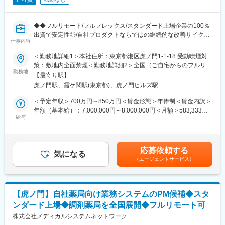
◆◆フルリモート/フルフレックス/スタンダード上場企業の100％
出資で安定性◎/自社プロダクトならではの継続的な改善サイクル
仕事内容
に携われる/クラウド環境でのアジャイル開発◆◆
■概要 ～地方在住者・育児中の社員も活躍中！～
＜勤務地詳細1＞本社住所：東京都港区虎ノ門1-1-18 受動喫煙対
ファーマシフトでは、LINEを活用した「つながる薬局」を中心
策：敷地内全面禁煙＜勤務地詳細2＞全国（ご自宅からのフルリモ
に、患者と薬局をつなぐ医療プラットフォームの開発・運営を行
勤務地
ート中心）住所：東京都 受動喫煙対策：敷地内全面禁煙変更の範
【最寄り駅】
っています。
囲：会社の定める事業所（リモートワーク含む）
虎ノ門駅、霞ケ関駅(東京都)、虎ノ門ヒルズ駅
本ポジションでは、開発現場に近い立場で、プロジェクトを着実
に前へ進めるミドルPMとしての役割を期待しています。
＜予定年収＞700万円～850万円＜賃金形態＞年俸制＜賃金内訳＞
親会社 メディカルシステムネットワークでは、「なの花薬局」チ
年額（基本給）：7,000,000円～8,000,000円＜月額＞583,333円
ェーンを運営しており、利用者の声がダイレクトに感じられる環
給与
～666,666円（12分割）＜昇給有無＞有＜残業手当＞有＜給与補
境です。
足＞※給与詳細は前職給与を参照の上、相談し決定致します。賃金
はあくまでも目安の金額であり、選考を通じて上下する可能性が
■事業概要
あります。月給(月額)は固定手当を含めた表記です。
応募依頼する
「すべての人が健康を自ら選択できる社会」の実現を目指し、患
気になる
（エージェントサービス）
者と薬局のコミュニケーションを支援するデジタル医療プラット
フォームを展開。
主力サービス「つながる薬局」は、LINEを活用し、処方箋送信・
服薬フォロー・オンライン服薬指導など、薬局と患者の接点をよ
【虎ノ門】自社薬局向け業務システムのPM候補◆スタ
り便利にするためのサービスです。2026年6月現在、友だち登録
ンダード上場◆調剤薬局を全国展開◆フルリモート可
者数は220万人を突破。より多くの患者・薬局に利用されるサー
ビスへと成長を続けています。
株式会社メディカルシステムネットワーク