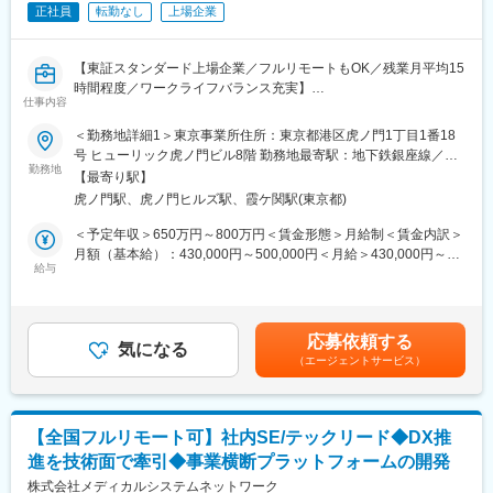
正社員
転勤なし
上場企業
■業務内容
・PdM、エンジニア、QA、セールス、CSなど関係者との調整
・PdMが整理した企画・仕様・優先度を踏まえた開発進行計画へ
【東証スタンダード上場企業／フルリモートもOK／残業月平均15
の落とし込み
時間程度／ワークライフバランス充実】
・進行管理、スケジュール管理、マイルストーン管理
仕事内容
・リリースに向けた関係者調整、情報整理
■業務概要：
＜勤務地詳細1＞東京事業所住所：東京都港区虎ノ門1丁目1番18
・障害、不具合、仕様確認等に関する関係者調整
「なの花薬局」チェーンの運営・同社グループや加盟登録してい
号 ヒューリック虎ノ門ビル8階 勤務地最寄駅：地下鉄銀座線／虎
・開発プロセス、チケット管理、リリース運用等の継続的な改善
る一般保険薬局等の医療機関に対し、医薬品調達から薬剤師研修
勤務地
ノ門駅受動喫煙対策：屋内全面禁煙＜勤務地詳細2＞全国（ご自宅
【最寄り駅】
までの保険薬局運営支援サービスを提供する当社で、プロジェク
からのフルリモート中心）住所：支社・支店／全国各地 受動喫煙
■開発体制
虎ノ門駅、虎ノ門ヒルズ駅、霞ケ関駅(東京都)
トマネージャー業務をお任せします。
対策：敷地内全面禁煙変更の範囲：会社の定める事業所（リモー
PM、PdM、テックリード、エンジニア、QA、デザイナー等、計
トワーク含む）
＜予定年収＞650万円～800万円＜賃金形態＞月給制＜賃金内訳＞
14名（協力会社含む）の開発チームです。内製化を進めており、
＜具体的に＞
月額（基本給）：430,000円～500,000円＜月給＞430,000円～
アジャイルで開発を進めています。
システムの開発、業務システム導入、薬局業務で利用するシステ
給与
500,000円＜昇給有無＞有＜残業手当＞有＜給与補足＞※残業代は
ムの企画開発運用等のプロジェクトマネージャをお任せします。
別途支給します。給与詳細は前職給与を参照の上、相談し決定致
■働きやすい環境
します。■賞与：年2回支給（合計3か月分支給）賃金はあくまで
◎フルリモート可能。居住地を問わず全国から勤務できます。
業務事例：
も目安の金額であり、選考を通じて上下する可能性があります。
◎フルフレックスのため、業務状況やチームとの連携を踏まえつ
応募依頼する
直営店約450店舗の管理運用システム
気になる
月給(月額)は固定手当を含めた表記です。
つ柔軟に働くことが可能。
（エージェントサービス）
医薬品ネットワーク加盟店(約10,000店舗)のシステム運用・開発
◎Slack、Notion、GitHub、Google Workspace等を活用。リモー
業務、基幹システムの刷新など
トでの情報共有・プロジェクト推進を実施。
提案、コスト見積もり、要件定義～運用まで経験やスキルに応じ
変更の範囲：会社の定める業務
【全国フルリモート可】社内SE/テックリード◆DX推
て業務をお任せしていきます。
進を技術面で牽引◆事業横断プラットフォームの開発
さらなるマネジメント業務や、PMのスペシャリストとして業務を
極めて頂くことも可能です。
株式会社メディカルシステムネットワーク