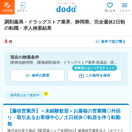
会員登録
ログイン
気になる
メニュー
調剤薬局・ドラッグストア業界、静岡県、完全週休2日制
の転職・求人検索結果
8
条件で並び替え
件
現在の検索条件
[勤務地]静岡県 [業種]調剤薬局・ドラッグストア業界-医薬品・医療機器・ライフサイエンス・医療系サービス [こだわり条件ピックアップ]完全週休2日制 [詳細条件](休日・働き方)完全週休2日制
新着求人をいつでもチェック
条件の変更
この条件を保存
静岡県
のみで募集中
【藤枝営業所】＜未経験歓迎＞お薬箱の営業職◇外回
り・取引あるお客様中心／土日祝休◇転居を伴う転勤
無
株式会社富士薬品【配置薬シェア全国No1】健康経営優良法人（ホワイト