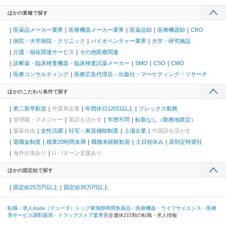
ほかの業種で探す
医薬品メーカー業界
医療機器メーカー業界
医薬品卸
医療機器卸
CRO
病院・大学病院・クリニック
バイオベンチャー業界
大学・研究施設
介護・福祉関連サービス
その他医療関連
診断薬・臨床検査機器・臨床検査試薬メーカー
SMO
CSO
CMO
医療コンサルティング
医療広告代理店・出版社・マーケティング・リサーチ
ほかのこだわり条件で探す
第二新卒歓迎
外資系企業
年間休日120日以上
フレックス勤務
管理職・マネジャー
英語を活かす
学歴不問
転勤なし（勤務地限定）
服装自由
女性活躍
社宅・家賃補助制度
上場企業
中国語を活かす
退職金制度
残業20時間未満
職種未経験歓迎
土日祝休み
原則定時退社
海外出張あり
U・Iターン支援あり
ほかの固定給で探す
固定給25万円以上
固定給35万円以上
転職・求人doda（デューダ）トップ
東海
静岡県
医薬品・医療機器・ライフサイエンス・医療
系サービス
調剤薬局・ドラッグストア業界
完全週休2日制の転職・求人情報