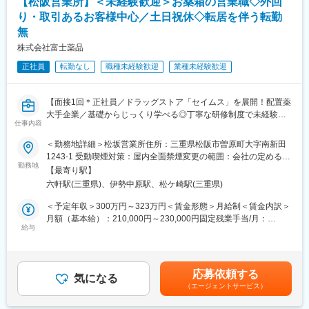
【松阪営業所】＜未経験歓迎＞お薬箱の営業職◇外回
り・取引あるお客様中心／土日祝休◇転居を伴う転勤
※一部、新たに配置薬を置いていただくお客様への訪問がありま
無
す。
└配置薬は無料でおけるので、お客様も抵抗なく置いてくれる製
株式会社富士薬品
品です。
正社員
転勤なし
職種未経験歓迎
業種未経験歓迎
■未経験の方も安心！充実した研修制度：
・入社直後～2週間 ： OJT形式で、薬の種類や成分など基礎知識
【面接1回＊正社員／ドラッグストア「セイムス」を展開！配置薬
を身につけます。
大手企業／基礎からじっくり学べる◎丁寧な研修制度で未経験の
・入社2週間～1カ月 ： 先輩社員に同行し、仕事の流れを学びま
仕事内容
方も安心／残業20h＊直行直帰可】
す。「会話のコツ」や「商品のご案内方法」といった実践的なス
キルを習得します。
＜勤務地詳細＞松坂営業所住所：三重県松阪市曽原町大字南新田
■職務内容：
・入社1カ月以降 ： 慣れてきたら独り立ち。既存のお客様をメイ
1243-1 受動喫煙対策：屋内全面禁煙変更の範囲：会社の定める場
担当エリアのお客様（個人宅や企業）へ訪問し、配置薬（お薬
勤務地
ンに訪問します。
所
【最寄り駅】
箱）や健康食品の提案をお任せします。
★困ったら先輩社員に相談しやすい雰囲気です！
六軒駅(三重県)、伊勢中原駅、松ケ崎駅(三重県)
※既に、取引のあるお客様先を訪問するスタイルです。
＜専門資格を取得できる＞
＜予定年収＞300万円～323万円＜賃金形態＞月給制＜賃金内訳＞
＜仕事の流れ＞
・入社後は、医薬品販売の専門知識を身につけるために、登録販
月額（基本給）：210,000円～230,000円固定残業手当/月：
配置薬や健康食品、サプリメントの使用頻度に合わせて、1～6ヵ
給与
売者資格を取得していただきます。（取得率90％以上）
35,796円～39,205円（固定残業時間22時間30分/月）超過した時
月に1回程度のペースでお客様宅を訪問
・資格取得にあたっては、無料で支援を行いますのでご安心くだ
間外労働の残業手当は追加支給＜月給＞245,796円～269,205円
※社用車（軽自動車）に乗って、1日あたり16～18軒程のお客様宅
さい。
（一律手当を含む）＜昇給有無＞有＜残業手当＞有＜給与補足＞※
へ訪問をします。
・資格取得後は、資格手当として給与にも反映されます。
年収は当社規定に基づき、年齢や経験に応じて決定します。・昇
応募依頼する
気になる
給：年1回（4月）＜モデル給与＞※入社3年目平均基本給＋各種手
（エージェントサービス）
・配置薬や健康食品の期限管理
■働き方：
当＋業績連動給→総支給月額344,141円※業績連動給：月の予算達
・使った分の配置薬を補充
・基本土日祝休み／年3回の大型連休あり
成や売り上げに対して支払われます賃金はあくまでも目安の金額