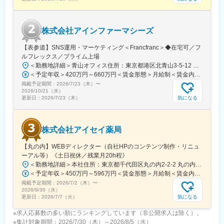
います。
今後は組織拡大を進め、様々なプロジェクトを推進予定。0→1フ
ェーズでのDX推進や組織立ち上げに興味をお持ちの方をお待ちし
株式会社アインファーマシーズ
ています。
【表参道】SNS運用・マーケティング＜Francfranc＞◆在宅可／フ
■働きやすい環境
ルフレックス／プライム上場
フルリモート可能。関東近郊・札幌市内にお住まいの場合、対面
＜勤務地詳細＞青山オフィス住所：東京都港区北青山3-5-12 青山クリスタルビルB1勤務地最寄駅：各線／表参道駅受動喫煙対策：屋内全面禁煙変更の範囲：会社の定める事業所
コミュニケーションが必要な場合や参画初期で出社頂く可能性が
＜予定年収＞420万円～660万円＜賃金形態＞月給制＜賃金内訳＞月額（基本給）：260,000円～340,000円＜月給＞260,000円～340,000円＜昇給有無＞有＜残業手当＞有＜給与補足＞※上記年収には標準業績時の賞与および月20時間分の残業手当を含む賃金はあくまでも目安の金額であり、選考を通じて上下する可能性があります。月給(月額)は固定手当を含めた表記です。
あります。子育てと両立して活躍している社員もおり、柔軟な働
掲載予定期間：
2026/7/23（木）
〜
き方が可能です。
2026/10/21（水）
気になる
更新日：
2026/7/23（木）
変更の範囲：会社の定める業務
株式会社アイセイ薬局
【丸の内】WEBディレクター（自社HPのコンテンツ制作・リニュ
ーアル等）《土日祝休／残業月20h程》
＜勤務地詳細＞本社住所：東京都千代田区丸の内2-2-2 丸の内三井ビルディング勤務地最寄駅：東京メトロ千代田線／二重橋前駅受動喫煙対策：屋内全面禁煙変更の範囲：会社の定める事業所
＜予定年収＞450万円～596万円＜賃金形態＞月給制＜賃金内訳＞月額（基本給）：281,250円～350,000円＜月給＞281,250円～350,000円＜昇給有無＞有＜残業手当＞有＜給与補足＞ ※昇給(年１回・７月） ※賞与(年２回、前年実績年間4ヶ月) 業績および評価により支給月数は異なります。 ※役職採用の場合、役職手当（係長職：30,000円/月）を支給（年収に含む）賃金はあくまでも目安の金額であり、選考を通じて上下する可能性があります。月給(月額)は固定手当を含めた表記です。
掲載予定期間：
2026/7/2（木）
〜
2026/9/30（水）
気になる
更新日：
2026/7/7（火）
※求人応募数の多い順にランキングしています（非公開求人は除く）。
※集計対象期間：2026/7/30（木）～2026/8/5（水）