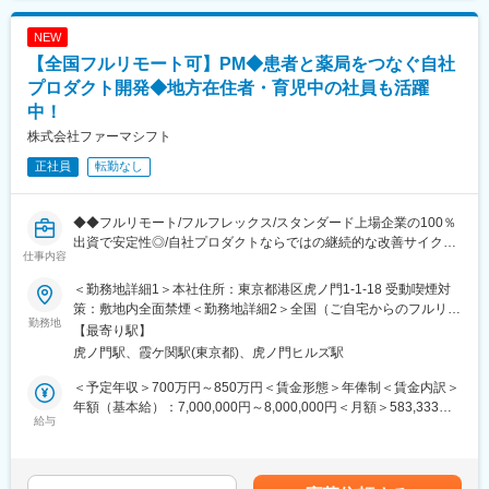
・使用したお薬代金の集金
・残業20h以内
であり、選考を通じて上下する可能性があります。月給(月額)は固
・健康相談、新商品・サービスのご提案 など
・スケジュールに合わせて直行直帰可
定手当を含めた表記です。
NEW
・転居を伴う転勤はありません
【全国フルリモート可】PM◆患者と薬局をつなぐ自社
※一部、新たに配置薬を置いていただくお客様への訪問がありま
す。
プロダクト開発◆地方在住者・育児中の社員も活躍
■やりがい：
└配置薬は無料でおけるので、お客様も抵抗なく置いてくれる製
中！
・最近、健康のことで困っていることがないかなど、親身にお話
品です。
を聞くことで、お客様と信頼関係を築き、お客様の健康管理に貢
株式会社ファーマシフト
献することができます。
■未経験の方も安心！充実した研修制度：
正社員
転勤なし
・「この薬すごく効き目があって良かったよ。」「こないだのリ
・入社直後～2週間 ： OJT形式で、薬の種類や成分など基礎知識
ンゴ酢美味しかった！ちょうどまた買おうと思ってたの。来てく
を身につけます。
れてありがとう。」など、「ありがとう」という言葉が一番のや
・入社2週間～1カ月 ： 先輩社員に同行し、仕事の流れを学びま
◆◆フルリモート/フルフレックス/スタンダード上場企業の100％
りがいです。
す。「会話のコツ」や「商品のご案内方法」といった実践的なス
出資で安定性◎/自社プロダクトならではの継続的な改善サイクル
仕事内容
キルを習得します。
に携われる/クラウド環境でのアジャイル開発◆◆
変更の範囲：会社の定める業務
・入社1カ月以降 ： 慣れてきたら独り立ち。既存のお客様をメイ
■概要 ～地方在住者・育児中の社員も活躍中！～
＜勤務地詳細1＞本社住所：東京都港区虎ノ門1-1-18 受動喫煙対
ンに訪問します。
ファーマシフトでは、LINEを活用した「つながる薬局」を中心
策：敷地内全面禁煙＜勤務地詳細2＞全国（ご自宅からのフルリモ
★困ったら先輩社員に相談しやすい雰囲気です！
に、患者と薬局をつなぐ医療プラットフォームの開発・運営を行
勤務地
ート中心）住所：東京都 受動喫煙対策：敷地内全面禁煙変更の範
【最寄り駅】
っています。
囲：会社の定める事業所（リモートワーク含む）
虎ノ門駅、霞ケ関駅(東京都)、虎ノ門ヒルズ駅
＜専門資格を取得できる＞
本ポジションでは、開発現場に近い立場で、プロジェクトを着実
・入社後は、医薬品販売の専門知識を身につけるために、登録販
に前へ進めるミドルPMとしての役割を期待しています。
＜予定年収＞700万円～850万円＜賃金形態＞年俸制＜賃金内訳＞
売者資格を取得していただきます。（取得率90％以上）
親会社 メディカルシステムネットワークでは、「なの花薬局」チ
年額（基本給）：7,000,000円～8,000,000円＜月額＞583,333円
・資格取得にあたっては、無料で支援を行いますのでご安心くだ
ェーンを運営しており、利用者の声がダイレクトに感じられる環
給与
～666,666円（12分割）＜昇給有無＞有＜残業手当＞有＜給与補
さい。
境です。
足＞※給与詳細は前職給与を参照の上、相談し決定致します。賃金
・資格取得後は、資格手当として給与にも反映されます。
はあくまでも目安の金額であり、選考を通じて上下する可能性が
■事業概要
あります。月給(月額)は固定手当を含めた表記です。