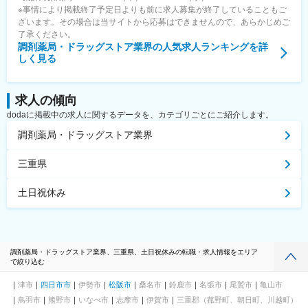
※事情により掲載終了予定日よりも前に求人募集が終了していることもご
ざいます。その場合は当サイトから応募はできませんので、あらかじめご
了承ください。
調剤薬局・ドラッグストア業界
の人気求人ランキングを詳
しく見る
求人の傾向
dodaに掲載中の求人に関するデータを、カテゴリごとにご紹介します。
調剤薬局・ドラッグストア業界
三重県
土日祝休み
調剤薬局・ドラッグストア業界、三重県、土日祝休みの転職・求人情報をエリア
で絞り込む
津市
四日市市
伊勢市
松阪市
桑名市
鈴鹿市
名張市
尾鷲市
亀山市
鳥羽市
熊野市
いなべ市
志摩市
伊賀市
三重郡（菰野町、朝日町、川越町）