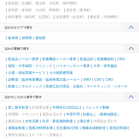
度会郡（玉城町、度会町、大紀町、南伊勢町）
多気郡（多気町、大台町、明和町）
員弁郡（東員町）
南牟婁郡（御浜町、紀宝町）
北牟婁郡（紀北町）
桑名郡（木曽岬町）
ほかのエリアで探す
岐阜県
静岡県
愛知県
ほかの業種で探す
医薬品メーカー業界
医療機器メーカー業界
医薬品卸
医療機器卸
CRO
病院・大学病院・クリニック
バイオベンチャー業界
大学・研究施設
介護・福祉関連サービス
その他医療関連
診断薬・臨床検査機器・臨床検査試薬メーカー
SMO
CSO
CMO
医療コンサルティング
医療広告代理店・出版社・マーケティング・リサーチ
ほかのこだわり条件で探す
第二新卒歓迎
外資系企業
年間休日120日以上
フレックス勤務
管理職・マネジャー
英語を活かす
学歴不問
転勤なし（勤務地限定）
服装自由
女性活躍
社宅・家賃補助制度
上場企業
中国語を活かす
退職金制度
残業20時間未満
完全週休2日制
職種未経験歓迎
原則定時退社
海外出張あり
U・Iターン支援あり