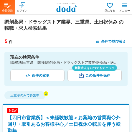
会員登録
ログイン
気になる
メニュー
調剤薬局・ドラッグストア業界、三重県、土日祝休み
の
転職・求人検索結果
5
条件で並び替え
件
現在の検索条件
[勤務地]三重県 [業種]調剤薬局・ドラッグストア業界-医薬品・医療機器・ライフサイエンス・医療系サービス [詳細条件](休日・働き方)土日祝休み
新着求人をいつでもチェック
条件の変更
この条件を保存
三重県
のみで募集中
NEW
【四日市営業所】＜未経験歓迎＞お薬箱の営業職◇外
回り・取引あるお客様中心／土日祝休◇転居を伴う転
勤無