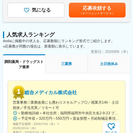
役職手当が支給されます。※給与詳細は前職給与を参照の上、相談
当社は医薬品ネットワーク事業・調剤薬局事業・賃貸設備関連事
この巨大構想を、AWSを中心としたモダンなアーキテクチャで形
し決定致します。※賞与：年2回支給（合計3か月分支給）賃金は
業・給食事業・訪問介護事業等、地域の「医・食・住」のインフ
応募依頼する
にし、技術選定から実装を泥臭く、かつ戦略的に主導いただける
気になる
あくまでも目安の金額であり、選考を通じて上下する可能性があ
ラとして
（エージェントサービス）
テックリードを募集します。ゆくゆくは開発リーダー・開発部長
ります。月給(月額)は固定手当を含めた表記です。
地域住民の健康を支えるトータルサービス事業を展開していま
としてご活躍いただくことを期待しています。
す。地域に根差した医療サービスの提供を目指し、医薬連携によ
る細やかな
■業務内容
医療・サービスの提供を行っております。
人気求人ランキング
・AWSベースの新規システム、データ連携基盤の設計・構築
調剤薬局事業では全国472店舗を展開、医薬品ネットワーク加盟
dodaに掲載中の求人を、応募数順にランキング形式でご紹介します。
・Salesforceを軸とした顧客データ管理の設計・意思決定
件数は47都道府県で約11,678件（2025年11月末）を全国各地で
※応募数が同数の場合は、新着順に表示しています。
・マイクロサービス/モジュラーモノリスなどのアーキテクチャ選
事業を展開しています。
定
更新日：
2026/8/6（木）
・難しい業務要件の整理・仕様策定・データモデル設計
■就業環境：
調剤薬局・ドラッグスト
・ベンダーコントロール、開発プロセス（CI/CD, IaC）の改善
三重県
土日祝休み
残業は月平均15時間程度なので、ワークライフバランスを重視す
ア業界
・バックエンド/フロントエンドの実装（自ら手を動かす実装含
ることができます。
む）
リモートワークも業務に応じて可能ですので、効率のいい働き方
も実現可能です。
■技術環境
産休・育休取得後の復帰率も約98％など、高い定着率が特徴で、
Backend: Python
長期的な就業が可能です。
総合メディカル株式会社
Frontend: React (SPA)
Infrastructure: AWS
営業事務◇業務改善にも携わりスキルアップ◎／残業月14h・土日
変更の範囲：会社の定める業務
Tools: Salesforce
祝休／手当充実／リモート可
Data：DWH/BI（Radshift/Quicksight)
＜勤務地詳細＞本社住所：福岡県福岡市中央区大名2-9-23 プリオ福岡ビル勤務地最寄駅：地下鉄空港線／天神駅受動喫煙対策：屋内全面禁煙変更の範囲：会社の定める事業所
＜予定年収＞320万円～550万円＜賃金形態＞月給制補足事項なし＜賃金内訳＞月額（基本給）：200,000円～246,000円その他固定手当/月：20,000円～110,000円＜月給＞220,000円～356,000円＜昇給有無＞有＜残業手当＞有＜給与補足＞※実際の年収は面談・面接後に経歴や能力に応じて決定します※求人票の想定年収に当てはまらないケースも発生する可能性があります賞与年2回（2025年度実績4.4ヶ月）、昇給年1回住宅補助手当、家族手当、残業手当、休日出勤手当など賃金はあくまでも目安の金額であり、選考を通じて上下する可能性があります。月給(月額)は固定手当を含めた表記です。
■所属組織
掲載予定期間：
2026/7/16（木）
〜
2025年7月に発足したDX推進部には3名が在籍。（部長1名、PM2
2026/10/14（水）
名/40代）PMと横並びの立場で開発リードいただきたいと考えて
気になる
更新日：
2026/7/16（木）