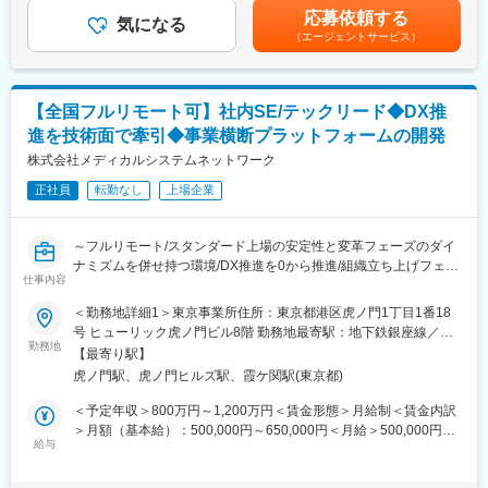
業務事例：
も目安の金額であり、選考を通じて上下する可能性があります。
◎フルフレックスのため、業務状況やチームとの連携を踏まえつ
応募依頼する
直営店約450店舗の管理運用システム
気になる
月給(月額)は固定手当を含めた表記です。
つ柔軟に働くことが可能。
（エージェントサービス）
医薬品ネットワーク加盟店(約10,000店舗)のシステム運用・開発
◎Slack、Notion、GitHub、Google Workspace等を活用。リモー
業務、基幹システムの刷新など
トでの情報共有・プロジェクト推進を実施。
提案、コスト見積もり、要件定義～運用まで経験やスキルに応じ
変更の範囲：会社の定める業務
【全国フルリモート可】社内SE/テックリード◆DX推
て業務をお任せしていきます。
進を技術面で牽引◆事業横断プラットフォームの開発
さらなるマネジメント業務や、PMのスペシャリストとして業務を
極めて頂くことも可能です。
株式会社メディカルシステムネットワーク
正社員
転勤なし
上場企業
■組織構成：
システム本部は59名で構成されており、年齢も20代～50代まで幅
広く在籍しております。
～フルリモート/スタンダード上場の安定性と変革フェーズのダイ
ナミズムを併せ持つ環境/DX推進を0から推進/組織立ち上げフェー
■キャリアパス：
仕事内容
ズにジョイン～
経験やスキルなどによりますが、マネジメント業務へとステップ
■概要
＜勤務地詳細1＞東京事業所住所：東京都港区虎ノ門1丁目1番18
アップや、スペシャリストとして業務を極めていっていただくこ
メディカルシステムネットワークでは、顧客データ・顧客接点・
号 ヒューリック虎ノ門ビル8階 勤務地最寄駅：地下鉄銀座線／虎
とも可能です。
データ活用を統合する「共通基盤システム」を構築するため、開
勤務地
ノ門駅受動喫煙対策：屋内全面禁煙＜勤務地詳細2＞全国（ご自宅
【最寄り駅】
発チームを新規に立ち上げました。
からのフルリモート中心）住所：支社・支店／全国各地 受動喫煙
■魅力：
虎ノ門駅、虎ノ門ヒルズ駅、霞ケ関駅(東京都)
グループ内には多様な事業（薬局、物流、医薬品製造販売、薬局
対策：敷地内全面禁煙変更の範囲：会社の定める事業所（リモー
業務に関係する技術書籍の購入や研修参加費などは会社が費用負
DX）が存在していますが、それぞれの顧客データや接点が最適化
トワーク含む）
＜予定年収＞800万円～1,200万円＜賃金形態＞月給制＜賃金内訳
担する等、エンジニアの就業環境をサポートする体制が整ってい
しきれていない課題があります。これらを統合し、ポータルサイ
＞月額（基本給）：500,000円～650,000円＜月給＞500,000円～
ます。
ト、データ連携基盤、SFA/CRMを一気通貫で繋ぎ、単一のインタ
給与
650,000円＜昇給有無＞有＜残業手当＞有＜給与補足＞※残業代は
ーフェースで全業務を完結できる「統合プラットフォーム」の実
別途支給します。※上位の等級の場合は残業代は支給されませんが
■当社の特徴：
現を目指しします。