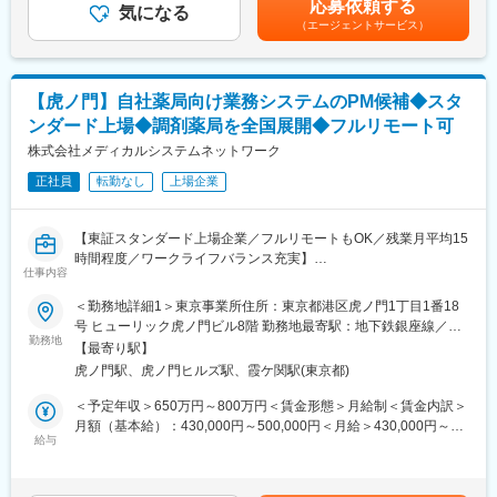
応募依頼する
■働き方：
「すべての人が健康を自ら選択できる社会」の実現を目指し、患
気になる
（エージェントサービス）
・基本土日祝休み／年3回の大型連休あり
者と薬局のコミュニケーションを支援するデジタル医療プラット
・残業20h以内
フォームを展開。
・スケジュールに合わせて直行直帰可
主力サービス「つながる薬局」は、LINEを活用し、処方箋送信・
・転居を伴う転勤はありません
服薬フォロー・オンライン服薬指導など、薬局と患者の接点をよ
【虎ノ門】自社薬局向け業務システムのPM候補◆スタ
り便利にするためのサービスです。2026年6月現在、友だち登録
ンダード上場◆調剤薬局を全国展開◆フルリモート可
■やりがい：
者数は220万人を突破。より多くの患者・薬局に利用されるサー
・最近、健康のことで困っていることがないかなど、親身にお話
ビスへと成長を続けています。
株式会社メディカルシステムネットワーク
を聞くことで、お客様と信頼関係を築き、お客様の健康管理に貢
正社員
転勤なし
上場企業
献することができます。
■業務内容
・「この薬すごく効き目があって良かったよ。」「こないだのリ
・PdM、エンジニア、QA、セールス、CSなど関係者との調整
ンゴ酢美味しかった！ちょうどまた買おうと思ってたの。来てく
・PdMが整理した企画・仕様・優先度を踏まえた開発進行計画へ
【東証スタンダード上場企業／フルリモートもOK／残業月平均15
れてありがとう。」など、「ありがとう」という言葉が一番のや
の落とし込み
時間程度／ワークライフバランス充実】
りがいです。
・進行管理、スケジュール管理、マイルストーン管理
仕事内容
・リリースに向けた関係者調整、情報整理
■業務概要：
＜勤務地詳細1＞東京事業所住所：東京都港区虎ノ門1丁目1番18
変更の範囲：会社の定める業務
・障害、不具合、仕様確認等に関する関係者調整
「なの花薬局」チェーンの運営・同社グループや加盟登録してい
号 ヒューリック虎ノ門ビル8階 勤務地最寄駅：地下鉄銀座線／虎
・開発プロセス、チケット管理、リリース運用等の継続的な改善
る一般保険薬局等の医療機関に対し、医薬品調達から薬剤師研修
勤務地
ノ門駅受動喫煙対策：屋内全面禁煙＜勤務地詳細2＞全国（ご自宅
【最寄り駅】
までの保険薬局運営支援サービスを提供する当社で、プロジェク
からのフルリモート中心）住所：支社・支店／全国各地 受動喫煙
■開発体制
虎ノ門駅、虎ノ門ヒルズ駅、霞ケ関駅(東京都)
トマネージャー業務をお任せします。
対策：敷地内全面禁煙変更の範囲：会社の定める事業所（リモー
PM、PdM、テックリード、エンジニア、QA、デザイナー等、計
トワーク含む）
＜予定年収＞650万円～800万円＜賃金形態＞月給制＜賃金内訳＞
14名（協力会社含む）の開発チームです。内製化を進めており、
＜具体的に＞
月額（基本給）：430,000円～500,000円＜月給＞430,000円～
アジャイルで開発を進めています。
システムの開発、業務システム導入、薬局業務で利用するシステ
給与
500,000円＜昇給有無＞有＜残業手当＞有＜給与補足＞※残業代は
ムの企画開発運用等のプロジェクトマネージャをお任せします。
別途支給します。給与詳細は前職給与を参照の上、相談し決定致
■働きやすい環境
します。■賞与：年2回支給（合計3か月分支給）賃金はあくまで
◎フルリモート可能。居住地を問わず全国から勤務できます。