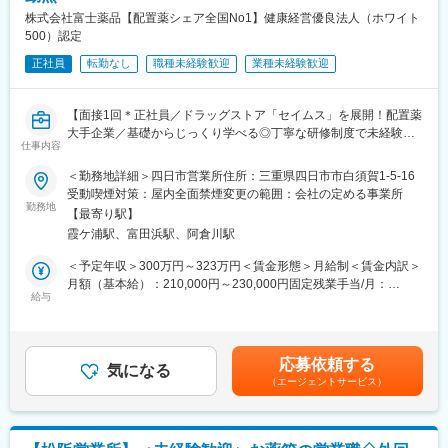
株式会社富士薬品【配置薬シェア全国No1】健康経営優良法人（ホワイト
500）認定
正社員
転勤なし
職種未経験歓迎
業種未経験歓迎
【面接1回＊正社員／ドラッグストア「セイムス」を展開！配置薬
大手企業／基礎からじっくり学べる◎丁寧な研修制度で未経験の
仕事内容
方も安心／残業20h＊直行直帰可】
＜勤務地詳細＞四日市営業所住所：三重県四日市市白須賀1-5-16
■職務内容：
受動喫煙対策：屋内全面禁煙変更の範囲：会社の定める事業所
担当エリアのお客様（個人宅や企業）へ訪問し、配置薬（お薬
勤務地
【最寄り駅】
箱）や健康食品の提案をお任せします。
霞ケ浦駅、富田浜駅、阿倉川駅
※既に、取引のあるお客様先を訪問するスタイルです。
＜予定年収＞300万円～323万円＜賃金形態＞月給制＜賃金内訳＞
＜仕事の流れ＞
月額（基本給）：210,000円～230,000円固定残業手当/月：
配置薬や健康食品、サプリメントの使用頻度に合わせて、1～6ヵ
給与
35,796円～39,205円（固定残業時間22時間30分/月）超過した時
月に1回程度のペースでお客様宅を訪問
間外労働の残業手当は追加支給＜月給＞245,796円～269,205円
※社用車（軽自動車）に乗って、1日あたり16～18軒程のお客様宅
（一律手当を含む）＜昇給有無＞有＜残業手当＞有＜給与補足＞※
へ訪問をします。
年収は当社規定に基づき、年齢や経験に応じて決定します。・昇
応募依頼する
気になる
給：年1回（4月）＜モデル給与＞※入社3年目平均基本給＋各種手
（エージェントサービス）
・配置薬や健康食品の期限管理
当＋業績連動給→総支給月額344,141円※業績連動給：月の予算達
・使った分の配置薬を補充
成や売り上げに対して支払われます賃金はあくまでも目安の金額
・使用したお薬代金の集金
であり、選考を通じて上下する可能性があります。月給(月額)は固
・健康相談、新商品・サービスのご提案 など
定手当を含めた表記です。