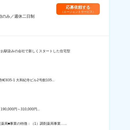
応募依頼する
（エージェントサービス）
勤のみ／週休二日制
」でお馴染みの会社で新しくスタートした住宅型
-1 大和紀寺ビル2号館105...
00円～310,000円...
局■事業の特徴：（1）調剤薬局事業…...