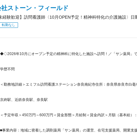
会社ストーン・フィールド
未経験歓迎】訪問看護師〈10月OPEN予定！精神科特化の介護施設〉日
転勤なし
◆◇2026年10月にオープン予定の精神科に特化した施設へ訪問！／「サン薬局
学歴不問
＜勤務地詳細＞エミフル訪問看護ステーション奈良南紀寺住所：奈良県奈良市白毫寺町835
京終駅、近鉄奈良駅、奈良駅
＜予定年収＞450万円～600万円＜賃金形態＞月給制＜賃金内訳＞月額（基本給）：190,0
■事業内容：地域に密着した調剤薬局「サン薬局」の運営、在宅支援薬局、開業支援薬