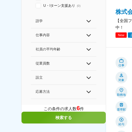
U・Iターン支援あり
(
0
)
株式
【全国フ
語学
中！
仕事内容
New
社員の平均年齢
従業員数
仕事
設立
対象
応募方法
勤務地
6
この条件の求人数
件
最寄駅
検索する
給与