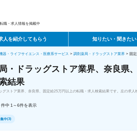
転職・求人情報を掲載中
求人を紹介してもらう
知りたい・聞きたい
ントサービス
転職ノウハウ
機器・ライフサイエンス・医療系サービス
調剤薬局・ドラッグストア業界
固定
局・ドラッグストア業界、奈良県、
サービス
データで見る転職
索結果
ーエージェントサービス
コラム・インタビュー
ッグストア業界、奈良県、固定給25万円以上の転職・求人検索結果です。左の求人
転職Q&A
件中
1～6
件
を表示
(
3
)
募集中