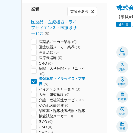
株式
業種
業種を選択
【奈良※
医薬品・医療機器・ライ
正社員
フサイエンス・医療系サ
ービス
(
6
)
医薬品メーカー業界
(
0
)
医療機器メーカー業界
(
0
)
医薬品卸
(
0
)
仕事
医療機器卸
(
0
)
CRO
(
0
)
病院・大学病院・クリニック
対象
(
0
)
調剤薬局・ドラッグストア業
界
(
6
)
勤務地
バイオベンチャー業界
(
0
)
大学・研究施設
(
0
)
最寄駅
介護・福祉関連サービス
(
0
)
その他医療関連
(
0
)
診断薬・臨床検査機器・臨床
給与
検査試薬メーカー
(
0
)
SMO
(
0
)
CSO
(
0
)
事業
CMO
(
0
)