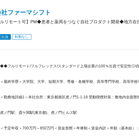
会社ファーマシフト
ルリモート可】PM◆患者と薬局をつなぐ自社プロダクト開発◆地方在
転勤なし
正社員
◆◆フルリモート/フルフレックス/スタンダード上場企業の100％出資で安定性◎
＜最終学歴＞大学院、大学、短期大学、専修・各種学校、高等専門学校、高等学校
＜勤務地詳細1＞本社住所：東京都港区虎ノ門1-1-18 受動喫煙対策：敷地内全面禁煙
虎ノ門駅、霞ケ関駅(東京都)、虎ノ門ヒルズ駅
＜予定年収＞700万円～850万円＜賃金形態＞年俸制＜賃金内訳＞年額（基本給）：7,000,