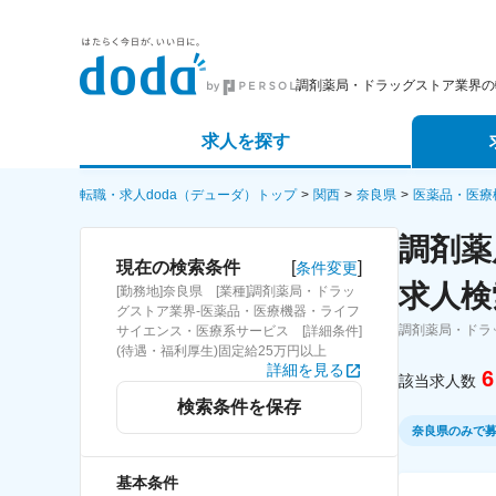
調剤薬局・ドラッグストア業界の
求人を探す
詳細条件から探す
エージェ
転職・求人doda（デューダ）トップ
関西
奈良県
医薬品・医療
調剤薬
新着求人から探す
スカウト
[
]
現在の検索条件
条件変更
求人検
[勤務地]奈良県 [業種]調剤薬局・ドラッ
求人特集から探す
パートナ
グストア業界-医薬品・医療機器・ライフ
調剤薬局・ドラ
サイエンス・医療系サービス [詳細条件]
(待遇・福利厚生)固定給25万円以上
詳細を見る
6
該当求人数
検索条件を保存
奈良県のみで
基本条件