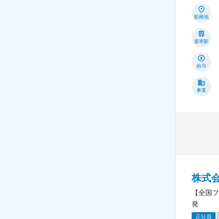
勤務地
最寄駅
給与
事業
株式
【全国フ
発
正社員