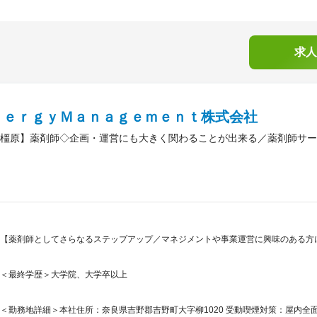
求人
ｎｅｒｇｙＭａｎａｇｅｍｅｎｔ株式会社
橿原】薬剤師◇企画・運営にも大きく関わることが出来る／薬剤師サー
【薬剤師としてさらなるステップアップ／マネジメントや事業運営に興味のある方に
＜最終学歴＞大学院、大学卒以上
＜勤務地詳細＞本社住所：奈良県吉野郡吉野町大字柳1020 受動喫煙対策：屋内