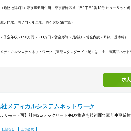
＜勤務地詳細1＞東京事業所住所：東京都港区虎ノ門1丁目1番18号 ヒューリック虎ノ
虎ノ門駅、虎ノ門ヒルズ駅、霞ケ関駅(東京都)
＜予定年収＞650万円～800万円＜賃金形態＞月給制＜賃金内訳＞月額（基本給）：430,0
メディカルシステムネットワーク（東証スタンダード上場）は、主に医薬品ネットワ
求人
会社メディカルシステムネットワーク
ルリモート可】社内SE/テックリード◆DX推進を技術面で牽引◆事業
転勤なし
上場企業