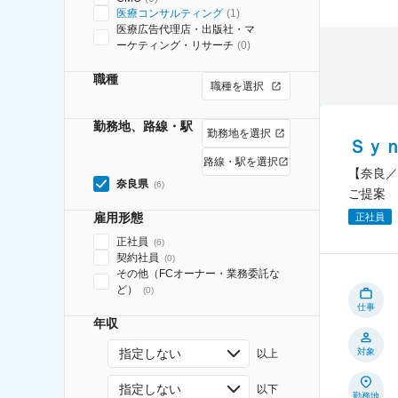
医療コンサルティング
(
1
)
医療広告代理店・出版社・マ
ーケティング・リサーチ
(
0
)
職種
職種を選択
勤務地、路線・駅
勤務地を選択
Ｓｙ
路線・駅を選択
【奈良／
奈良県
(
6
)
ご提案
雇用形態
正社員
正社員
(
6
)
契約社員
(
0
)
その他（FCオーナー・業務委託な
ど）
(
0
)
仕事
年収
指定しない
対象
以上
指定しない
以下
勤務地