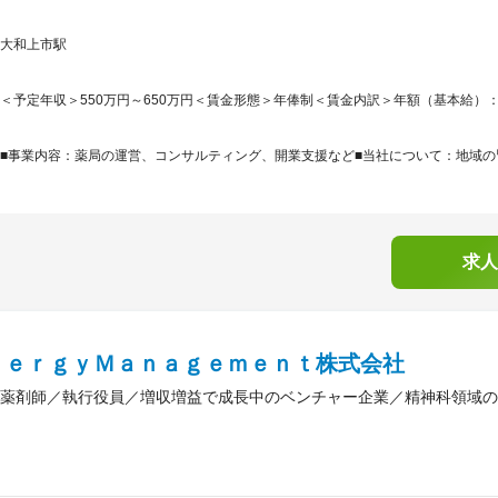
大和上市駅
＜予定年収＞550万円～650万円＜賃金形態＞年俸制＜賃金内訳＞年額（基本給）：5,500,
■事業内容：薬局の運営、コンサルティング、開業支援など■当社について：地域の皆
求人
ｎｅｒｇｙＭａｎａｇｅｍｅｎｔ株式会社
薬剤師／執行役員／増収増益で成長中のベンチャー企業／精神科領域の