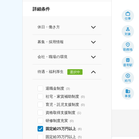
詳細条件
仕事
休日・働き方
対象
募集・採用情報
勤務地
会社・職場の環境
最寄駅
待遇・福利厚生
選択中
給与
退職金制度
(
3
)
事業
社宅・家賃補助制度
(
0
)
育児・託児支援制度
(
0
)
資格取得支援制度
(
1
)
研修制度充実
(
0
)
固定給25万円以上
(
6
)
固定給35万円以上
(
5
)