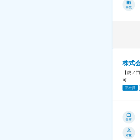
事業
株式
【虎ノ門
可
正社員
仕事
対象