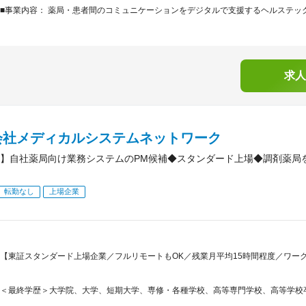
■事業内容： 薬局・患者間のコミュニケーションをデジタルで支援するヘルステック
求人
会社メディカルシステムネットワーク
】自社薬局向け業務システムのPM候補◆スタンダード上場◆調剤薬局
転勤なし
上場企業
【東証スタンダード上場企業／フルリモートもOK／残業月平均15時間程度／ワーク
＜最終学歴＞大学院、大学、短期大学、専修・各種学校、高等専門学校、高等学校