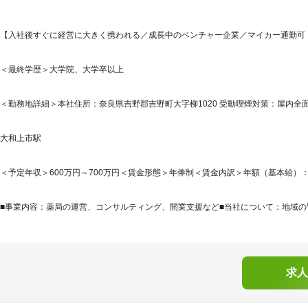
【入社後すぐに経営に大きく携われる／成長中のベンチャー企業／マイカー通勤可・
＜最終学歴＞大学院、大学卒以上
＜勤務地詳細＞本社住所：奈良県吉野郡吉野町大字柳1020 受動喫煙対策：屋内
大和上市駅
＜予定年収＞600万円～700万円＜賃金形態＞年俸制＜賃金内訳＞年額（基本給）：6,000,
■事業内容：薬局の運営、コンサルティング、開業支援など■当社について：地域の皆
求人