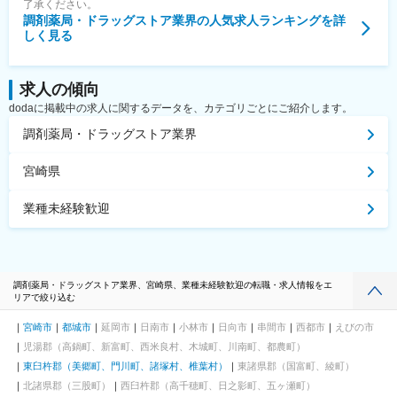
了承ください。
調剤薬局・ドラッグストア業界
の人気求人ランキングを詳
しく見る
求人の傾向
dodaに掲載中の求人に関するデータを、カテゴリごとにご紹介します。
調剤薬局・ドラッグストア業界
宮崎県
業種未経験歓迎
調剤薬局・ドラッグストア業界、宮崎県、業種未経験歓迎の転職・求人情報をエ
リアで絞り込む
宮崎市
都城市
延岡市
日南市
小林市
日向市
串間市
西都市
えびの市
児湯郡（高鍋町、新富町、西米良村、木城町、川南町、都農町）
東臼杵郡（美郷町、門川町、諸塚村、椎葉村）
東諸県郡（国富町、綾町）
北諸県郡（三股町）
西臼杵郡（高千穂町、日之影町、五ヶ瀬町）