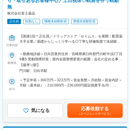
り・取引あるお客様中心／土日祝休◇転居を伴う転勤
※一部、新たに配置薬を置いていただくお客様への訪問がありま
無
す。
└配置薬は無料でおけるので、お客様も抵抗なく置いてくれる製
株式会社富士薬品
品です。
正社員
転勤なし
職種未経験歓迎
業種未経験歓迎
■未経験の方も安心！充実した研修制度：
・入社直後～2週間 ： OJT形式で、薬の種類や成分など基礎知識
【面接1回＊正社員／ドラッグストア「セイムス」を展開！配置薬
を身につけます。
大手企業／基礎からじっくり学べる◎丁寧な研修制度で未経験の
・入社2週間～1カ月 ： 先輩社員に同行し、仕事の流れを学びま
仕事内容
方も安心／残業20h＊直行直帰可】
す。「会話のコツ」や「商品のご案内方法」といった実践的なス
キルを習得します。
＜勤務地詳細＞日向営業所住所：宮崎県東臼杵郡門川町中須2丁目
■職務内容：
・入社1カ月以降 ： 慣れてきたら独り立ち。既存のお客様をメイ
9番5 受動喫煙対策：屋内全面禁煙変更の範囲：会社の定める事業
担当エリアのお客様（個人宅や企業）へ訪問し、配置薬（お薬
勤務地
ンに訪問します。
所
【最寄り駅】
箱）や健康食品の提案をお任せします。
★困ったら先輩社員に相談しやすい雰囲気です！
門川駅、日向市駅
※既に、取引のあるお客様先を訪問するスタイルです。
＜専門資格を取得できる＞
＜予定年収＞300万円～323万円＜賃金形態＞月給制＜賃金内訳＞
＜仕事の流れ＞
・入社後は、医薬品販売の専門知識を身につけるために、登録販
月額（基本給）：210,000円～230,000円固定残業手当/月：
配置薬や健康食品、サプリメントの使用頻度に合わせて、1～6ヵ
給与
売者資格を取得していただきます。（取得率90％以上）
35,796円～39,205円（固定残業時間22時間30分/月）超過した時
月に1回程度のペースでお客様宅を訪問
・資格取得にあたっては、無料で支援を行いますのでご安心くだ
間外労働の残業手当は追加支給＜月給＞245,796円～269,205円
※社用車（軽自動車）に乗って、1日あたり16～18軒程のお客様宅
さい。
（一律手当を含む）＜昇給有無＞有＜残業手当＞有＜給与補足＞※
へ訪問をします。
・資格取得後は、資格手当として給与にも反映されます。
年収は当社規定に基づき、年齢や経験に応じて決定します。・昇
応募依頼する
気になる
給：年1回（4月）＜モデル給与＞※入社3年目平均基本給＋各種手
（エージェントサービス）
・配置薬や健康食品の期限管理
■働き方：
当＋業績連動給→総支給月額344,141円※業績連動給：月の予算達
・使った分の配置薬を補充
・基本土日祝休み／年3回の大型連休あり
成や売り上げに対して支払われます賃金はあくまでも目安の金額
・使用したお薬代金の集金
・残業20h以内
であり、選考を通じて上下する可能性があります。月給(月額)は固