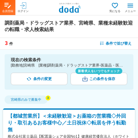
会員登録
ログイン
気になる
メニュー
調剤薬局・ドラッグストア業界、宮崎県、業種未経験歓迎
の転職・求人検索結果
3
条件で並び替え
件
現在の検索条件
[勤務地]宮崎県 [業種]調剤薬局・ドラッグストア業界-医薬品・医療機器・ライフサイエンス・医療系サービス [こだわり条件ピックアップ]業種未経験歓迎 [詳細条件](募集・採用情報)業種未経験歓迎
新着求人をいつでもチェック
条件の変更
この条件を保存
宮崎県
のみで募集中
【都城営業所】＜未経験歓迎＞お薬箱の営業職◇外回
り・取引あるお客様中心／土日祝休◇転居を伴う転勤
無
株式会社富士薬品【配置薬シェア全国No1】健康経営優良法人（ホワイト