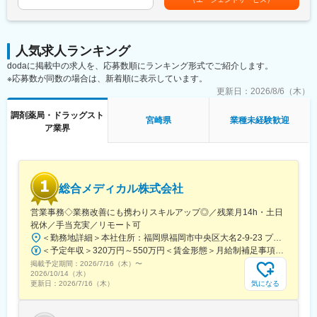
・基本土日祝休み／年3回の大型連休あり
・配置薬や健康食品の期限管理
当＋業績連動給→総支給月額344,141円※業績連動給：月の予算達
・残業20h以内
・使った分の配置薬を補充
成や売り上げに対して支払われます。賃金はあくまでも目安の金
・スケジュールに合わせて直行直帰可
・使用したお薬代金の集金
額であり、選考を通じて上下する可能性があります。月給(月額)は
・転居を伴う転勤はありません
・健康相談、新商品・サービスのご提案 など
固定手当を含めた表記です。
人気求人ランキング
dodaに掲載中の求人を、応募数順にランキング形式でご紹介します。
■やりがい：
※一部、新たに配置薬を置いていただくお客様への訪問がありま
※応募数が同数の場合は、新着順に表示しています。
・最近、健康のことで困っていることがないかなど、親身にお話
す。
を聞くことで、お客様と信頼関係を築き、お客様の健康管理に貢
└配置薬は無料でおけるので、お客様も抵抗なく置いてくれる製
更新日：
2026/8/6（木）
献することができます。
品です。
調剤薬局・ドラッグスト
・「この薬すごく効き目があって良かったよ。」「こないだのリ
宮崎県
業種未経験歓迎
ア業界
ンゴ酢美味しかった！ちょうどまた買おうと思ってたの。来てく
■未経験の方も安心！充実した研修制度：
れてありがとう。」など、「ありがとう」という言葉が一番のや
・入社直後～2週間 ： OJT形式で、薬の種類や成分など基礎知識
りがいです。
を身につけます。
・入社2週間～1カ月 ： 先輩社員に同行し、仕事の流れを学びま
変更の範囲：会社の定める業務
す。「会話のコツ」や「商品のご案内方法」といった実践的なス
総合メディカル株式会社
キルを習得します。
・入社1カ月以降 ： 慣れてきたら独り立ち。既存のお客様をメイ
営業事務◇業務改善にも携わりスキルアップ◎／残業月14h・土日
ンに訪問します。
祝休／手当充実／リモート可
★困ったら先輩社員に相談しやすい雰囲気です！
＜勤務地詳細＞本社住所：福岡県福岡市中央区大名2-9-23 プリオ福岡ビル勤務地最寄駅：地下鉄空港線／天神駅受動喫煙対策：屋内全面禁煙変更の範囲：会社の定める事業所
＜予定年収＞320万円～550万円＜賃金形態＞月給制補足事項なし＜賃金内訳＞月額（基本給）：200,000円～246,000円その他固定手当/月：20,000円～110,000円＜月給＞220,000円～356,000円＜昇給有無＞有＜残業手当＞有＜給与補足＞※実際の年収は面談・面接後に経歴や能力に応じて決定します※求人票の想定年収に当てはまらないケースも発生する可能性があります賞与年2回（2025年度実績4.4ヶ月）、昇給年1回住宅補助手当、家族手当、残業手当、休日出勤手当など賃金はあくまでも目安の金額であり、選考を通じて上下する可能性があります。月給(月額)は固定手当を含めた表記です。
＜専門資格を取得できる＞
掲載予定期間：
2026/7/16（木）
〜
・入社後は、医薬品販売の専門知識を身につけるために、登録販
2026/10/14（水）
売者資格を取得していただきます。（取得率90％以上）
気になる
更新日：
2026/7/16（木）
・資格取得にあたっては、無料で支援を行いますのでご安心くだ
さい。