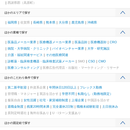
西諸県郡（高原町）
ほかのエリアで探す
福岡県
佐賀県
長崎県
熊本県
大分県
鹿児島県
沖縄県
ほかの業種で探す
医薬品メーカー業界
医療機器メーカー業界
医薬品卸
医療機器卸
CRO
病院・大学病院・クリニック
バイオベンチャー業界
大学・研究施設
介護・福祉関連サービス
その他医療関連
診断薬・臨床検査機器・臨床検査試薬メーカー
SMO
CSO
CMO
医療コンサルティング
医療広告代理店・出版社・マーケティング・リサーチ
ほかのこだわり条件で探す
第二新卒歓迎
外資系企業
年間休日120日以上
フレックス勤務
管理職・マネジャー
英語を活かす
学歴不問
転勤なし（勤務地限定）
服装自由
女性活躍
社宅・家賃補助制度
上場企業
中国語を活かす
退職金制度
残業20時間未満
完全週休2日制
職種未経験歓迎
土日祝休み
原則定時退社
海外出張あり
U・Iターン支援あり
ほかの固定給で探す