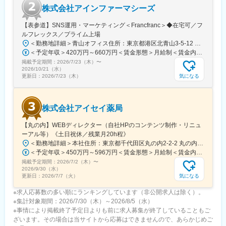
・資格取得後は、資格手当として給与にも反映されます。
株式会社アインファーマシーズ
■働き方：
【表参道】SNS運用・マーケティング＜Francfranc＞◆在宅可／フ
・基本土日祝休み／年3回の大型連休あり
ルフレックス／プライム上場
・残業20h以内
＜勤務地詳細＞青山オフィス住所：東京都港区北青山3-5-12 青山クリスタルビルB1勤務地最寄駅：各線／表参道駅受動喫煙対策：屋内全面禁煙変更の範囲：会社の定める事業所
・スケジュールに合わせて直行直帰可
＜予定年収＞420万円～660万円＜賃金形態＞月給制＜賃金内訳＞月額（基本給）：260,000円～340,000円＜月給＞260,000円～340,000円＜昇給有無＞有＜残業手当＞有＜給与補足＞※上記年収には標準業績時の賞与および月20時間分の残業手当を含む賃金はあくまでも目安の金額であり、選考を通じて上下する可能性があります。月給(月額)は固定手当を含めた表記です。
・転居を伴う転勤はありません
掲載予定期間：
2026/7/23（木）
〜
2026/10/21（水）
■やりがい：
気になる
更新日：
2026/7/23（木）
・最近、健康のことで困っていることがないかなど、親身にお話
を聞くことで、お客様と信頼関係を築き、お客様の健康管理に貢
献することができます。
株式会社アイセイ薬局
・「この薬すごく効き目があって良かったよ。」「こないだのリ
ンゴ酢美味しかった！ちょうどまた買おうと思ってたの。来てく
【丸の内】WEBディレクター（自社HPのコンテンツ制作・リニュ
れてありがとう。」など、「ありがとう」という言葉が一番のや
ーアル等）《土日祝休／残業月20h程》
りがいです。
＜勤務地詳細＞本社住所：東京都千代田区丸の内2-2-2 丸の内三井ビルディング勤務地最寄駅：東京メトロ千代田線／二重橋前駅受動喫煙対策：屋内全面禁煙変更の範囲：会社の定める事業所
＜予定年収＞450万円～596万円＜賃金形態＞月給制＜賃金内訳＞月額（基本給）：281,250円～350,000円＜月給＞281,250円～350,000円＜昇給有無＞有＜残業手当＞有＜給与補足＞ ※昇給(年１回・７月） ※賞与(年２回、前年実績年間4ヶ月) 業績および評価により支給月数は異なります。 ※役職採用の場合、役職手当（係長職：30,000円/月）を支給（年収に含む）賃金はあくまでも目安の金額であり、選考を通じて上下する可能性があります。月給(月額)は固定手当を含めた表記です。
変更の範囲：会社の定める業務
掲載予定期間：
2026/7/2（木）
〜
2026/9/30（水）
気になる
更新日：
2026/7/7（火）
※求人応募数の多い順にランキングしています（非公開求人は除く）。
※集計対象期間：2026/7/30（木）～2026/8/5（水）
※事情により掲載終了予定日よりも前に求人募集が終了していることもご
ざいます。その場合は当サイトから応募はできませんので、あらかじめご