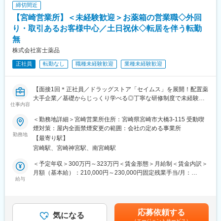
・健康相談、新商品・サービスのご提案 など
・スケジュールに合わせて直行直帰可
定手当を含めた表記です。
締切間近
・転居を伴う転勤はありません
【宮崎営業所】＜未経験歓迎＞お薬箱の営業職◇外回
※一部、新たに配置薬を置いていただくお客様への訪問がありま
す。
り・取引あるお客様中心／土日祝休◇転居を伴う転勤
■やりがい：
└配置薬は無料でおけるので、お客様も抵抗なく置いてくれる製
無
・最近、健康のことで困っていることがないかなど、親身にお話
品です。
を聞くことで、お客様と信頼関係を築き、お客様の健康管理に貢
株式会社富士薬品
献することができます。
■未経験の方も安心！充実した研修制度：
正社員
転勤なし
職種未経験歓迎
業種未経験歓迎
・「この薬すごく効き目があって良かったよ。」「こないだのリ
・入社直後～2週間 ： OJT形式で、薬の種類や成分など基礎知識
ンゴ酢美味しかった！ちょうどまた買おうと思ってたの。来てく
を身につけます。
れてありがとう。」など、「ありがとう」という言葉が一番のや
・入社2週間～1カ月 ： 先輩社員に同行し、仕事の流れを学びま
【面接1回＊正社員／ドラッグストア「セイムス」を展開！配置薬
りがいです。
す。「会話のコツ」や「商品のご案内方法」といった実践的なス
大手企業／基礎からじっくり学べる◎丁寧な研修制度で未経験の
仕事内容
キルを習得します。
方も安心／残業20h＊直行直帰可】
変更の範囲：会社の定める業務
・入社1カ月以降 ： 慣れてきたら独り立ち。既存のお客様をメイ
＜勤務地詳細＞宮崎営業所住所：宮崎県宮崎市大橋3-115 受動喫
ンに訪問します。
■職務内容：
煙対策：屋内全面禁煙変更の範囲：会社の定める事業所
★困ったら先輩社員に相談しやすい雰囲気です！
担当エリアのお客様（個人宅や企業）へ訪問し、配置薬（お薬
勤務地
【最寄り駅】
箱）や健康食品の提案をお任せします。
宮崎駅、宮崎神宮駅、南宮崎駅
＜専門資格を取得できる＞
※既に、取引のあるお客様先を訪問するスタイルです。
・入社後は、医薬品販売の専門知識を身につけるために、登録販
＜予定年収＞300万円～323万円＜賃金形態＞月給制＜賃金内訳＞
売者資格を取得していただきます。（取得率90％以上）
＜仕事の流れ＞
月額（基本給）：210,000円～230,000円固定残業手当/月：
・資格取得にあたっては、無料で支援を行いますのでご安心くだ
配置薬や健康食品、サプリメントの使用頻度に合わせて、1～6ヵ
給与
35,796円～39,205円（固定残業時間22時間30分/月）超過した時
さい。
月に1回程度のペースでお客様宅を訪問
間外労働の残業手当は追加支給＜月給＞245,796円～269,205円
・資格取得後は、資格手当として給与にも反映されます。
※社用車（軽自動車）に乗ってお客様宅へ訪問をします。（1件あ
（一律手当を含む）＜昇給有無＞有＜残業手当＞有＜給与補足＞※
たり20～30分程度）
年収は当社規定に基づき、年齢や経験に応じて決定します。・昇
応募依頼する
■働き方：
気になる
給：年1回（4月）＜モデル給与＞※入社3年目平均基本給＋各種手
（エージェントサービス）