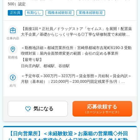
500）認定
正社員
転勤なし
職種未経験歓迎
業種未経験歓迎
【面接1回＊正社員／ドラッグストア「セイムス」を展開！配置薬
大手企業／基礎からじっくり学べる◎丁寧な研修制度で未経験の
仕事内容
方も安心／残業20h＊直行直帰可】
＜勤務地詳細＞都城営業所住所：宮崎県都城市吉尾町6190-3 受動
■職務内容：
喫煙対策：屋内全面禁煙変更の範囲：会社の定める事業所
担当エリアのお客様（個人宅や企業）へ訪問し、配置薬（お薬
勤務地
【最寄り駅】
箱）や健康食品の提案をお任せします。
日向庄内駅、都城駅、谷頭駅
※既に、取引のあるお客様先を訪問するスタイルです。
＜予定年収＞300万円～323万円＜賃金形態＞月給制＜賃金内訳＞
＜仕事の流れ＞
月額（基本給）：210,000円～230,000円固定残業手当/月：
配置薬や健康食品、サプリメントの使用頻度に合わせて、1～6ヵ
給与
35,796円～39,205円（固定残業時間22時間30分/月）超過した時
月に1回程度のペースでお客様宅を訪問
間外労働の残業手当は追加支給＜月給＞245,796円～269,205円
※社用車（軽自動車）に乗って、1日あたり16～18軒程のお客様宅
（一律手当を含む）＜昇給有無＞有＜残業手当＞有＜給与補足＞※
へ訪問をします。
年収は当社規定に基づき、年齢や経験に応じて決定します。・昇
応募依頼する
気になる
給：年1回（4月）＜モデル給与＞※入社3年目平均基本給＋各種手
（エージェントサービス）
・配置薬や健康食品の期限管理
当＋業績連動給→総支給月額344,141円※業績連動給：月の予算達
・使った分の配置薬を補充
成や売り上げに対して支払われます賃金はあくまでも目安の金額
・使用したお薬代金の集金
であり、選考を通じて上下する可能性があります。月給(月額)は固
・健康相談、新商品・サービスのご提案 など
定手当を含めた表記です。
【日向営業所】＜未経験歓迎＞お薬箱の営業職◇外回