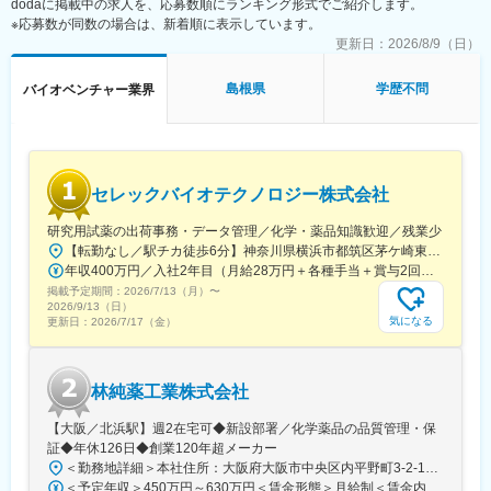
dodaに掲載中の求人を、応募数順にランキング形式でご紹介します。
「前職の経験を活かしながら新しい技術に挑戦できる」「役員と
※応募数が同数の場合は、新着順に表示しています。
もフラットに議論できる環境」「自社開発の教育システムで学び
更新日：
2026/8/9（日）
ながらスピード成長」「国家プロジェクトや大手企業との共同研
究に関われる」など、成長と挑戦を両立できると声が挙がってい
島根県
学歴不問
バイオベンチャー業界
ます！
■フルリモート勤務
全国に顧客を有し、自社開発の教育ソフトがあるなど、日本全国
どこからでも勤務可能です。実際に隔月出社のペースで働いてい
セレックバイオテクノロジー株式会社
る社員もいます。
※入社後1か月は社員を知る目的で出社を頂きます。
研究用試薬の出荷事務・データ管理／化学・薬品知識歓迎／残業少
【転勤なし／駅チカ徒歩6分】神奈川県横浜市都筑区茅ケ崎東4-5-34 長沢ビル＊U.Iターン歓迎
■当社について
年収400万円／入社2年目（月給28万円＋各種手当＋賞与2回） 年収500万円／入社5年目（月給30万円＋各種手当＋賞与2回）
名古屋大学・宇治原研究室の先端研究を基盤に生まれたスタート
掲載予定期間：
アップ企業です。
2026/7/13（月）
〜
2026/9/13（日）
製造業の「当たり前」を変える新技術である、プロセスインフォ
気になる
更新日：
2026/7/17（金）
マティクス（PI）で、カンや試行錯誤に頼る開発から、データ駆
動のスマートなプロセスへ。わずかな実データからデジタルツイ
ンを作り、仮想実験で最適条件を瞬時に導きます。
林純薬工業株式会社
結果、開発期間は短縮、さらに高品質な製品開発に繋げることが
できます。
【大阪／北浜駅】週2在宅可◆新設部署／化学薬品の品質管理・保
証◆年休126日◆創業120年超メーカー
■差別化ポイント
＜勤務地詳細＞本社住所：大阪府大阪市中央区内平野町3-2-12 HPCビル勤務地最寄駅：Osaka Metro堺筋線／北浜駅受動喫煙対策：屋内全面禁煙変更の範囲：会社の定める事業所
仲間はAIエンジニアや大手企業出身者など多彩なメンバーで、資
＜予定年収＞450万円～630万円＜賃金形態＞月給制＜賃金内訳＞月額（基本給）：263,000円～371,000円＜月給＞263,000円～371,000円＜昇給有無＞有＜残業手当＞有＜給与補足＞■年収補足：・賞与実績／年2回、昨年度実績5ヵ月分・最終面接にて等級を決定。管理監督者の場合は残業手当なし。賃金はあくまでも目安の金額であり、選考を通じて上下する可能性があります。月給(月額)は固定手当を含めた表記です。
金調達も完了し、業界のトップランナーとして走り続けていま