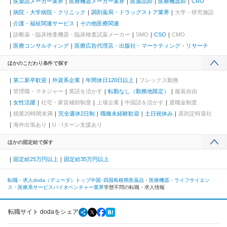
医薬品メーカー業界
医療機器メーカー業界
医薬品卸
医療機器卸
CRO
病院・大学病院・クリニック
調剤薬局・ドラッグストア業界
大学・研究施設
介護・福祉関連サービス
その他医療関連
診断薬・臨床検査機器・臨床検査試薬メーカー
SMO
CSO
CMO
医療コンサルティング
医療広告代理店・出版社・マーケティング・リサーチ
ほかのこだわり条件で探す
第二新卒歓迎
外資系企業
年間休日120日以上
フレックス勤務
管理職・マネジャー
英語を活かす
転勤なし（勤務地限定）
服装自由
女性活躍
社宅・家賃補助制度
上場企業
中国語を活かす
退職金制度
残業20時間未満
完全週休2日制
職種未経験歓迎
土日祝休み
原則定時退社
海外出張あり
U・Iターン支援あり
ほかの固定給で探す
固定給25万円以上
固定給35万円以上
転職・求人doda（デューダ）トップ
中国･四国
島根県
医薬品・医療機器・ライフサイエン
ス・医療系サービス
バイオベンチャー業界
学歴不問の転職・求人情報
転職サイト dodaをシェア