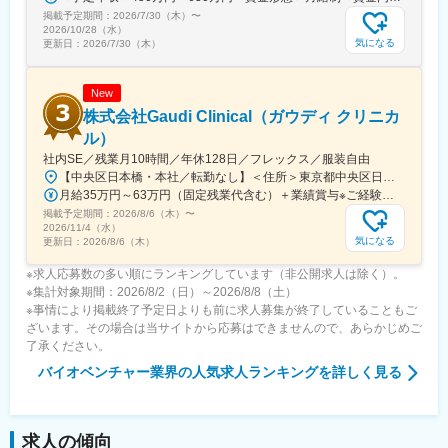
掲載予定期間：
す。
2026/7/30（木）
〜
2026/10/28（水）
国家プロジェクトや大手企業との共同研究も進行中で、日本のも
気になる
更新日：
2026/7/30（木）
のづくりに新しい常識を生み出す挑戦を続けています。
New
株式会社Gaudi Clinical（ガウディ クリニカ
ル）
社内SE／残業月10時間／年休128日／フレックス／服装自由
【中央区日本橋・本社／転勤なし】＜住所＞東京都中央区日本橋本町4-8-15 ネオカワイビル10F＜アクセス＞・JR「新日本橋駅」から徒歩1分、「神田駅」から徒歩8分・東京メトロ「三越前駅」から徒歩5分、「小伝馬町駅」から徒歩5分※受動喫煙対策あり（屋内全面禁煙）
月給35万円～63万円（固定残業代含む）＋業績賞与※ご経験・スキルを考慮の上決定いたします※固定残業代は、時間外労働の有無にかかわらず月35時間分を、月8万3400円～15万円支給。（35時間を超える時間外労働分は追加で支給）
掲載予定期間：
2026/8/6（木）
〜
2026/11/4（水）
気になる
更新日：
2026/8/6（木）
※求人応募数の多い順にランキングしています（非公開求人は除く）。
※集計対象期間：2026/8/2（日）～2026/8/8（土）
※事情により掲載終了予定日よりも前に求人募集が終了していることもご
ざいます。その場合は当サイトから応募はできませんので、あらかじめご
了承ください。
バイオベンチャー業界
の人気求人ランキングを詳しく見る
求人の傾向