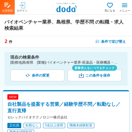
会員登録
ログイン
気になる
メニュー
バイオベンチャー業界、島根県、学歴不問
の転職・求人
検索結果
2
条件で並び替え
件
現在の検索条件
[勤務地]島根県 [業種]バイオベンチャー業界-医薬品・医療機器・ライフサイエンス・医療系サービス [こだわり条件ピックアップ]学歴不問 [詳細条件](募集・採用情報)学歴不問
新着求人をいつでもチェック
条件の変更
この条件を保存
NEW
自社製品を提案する営業／経験学歴不問／転勤なし／
直行直帰
セレックバイオテクノロジー株式会社
正社員
転勤なし
5名以上採用
職種未経験歓迎