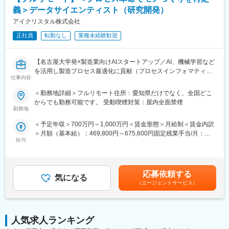
義＞データサイエンティスト（研究開発）
アイクリスタル株式会社
正社員
転勤なし
業種未経験歓迎
【名古屋大学発×製造業向けAIスタートアップ／AI、機械学習など
を活用し製造プロセス最適化に貢献（プロセスインフォマティク
仕事内容
ス）／週刊東洋経済「すごいベンチャー100」2024年掲載】
＜勤務地詳細＞フルリモート住所：愛知県だけでなく、全国どこ
■業務内容
からでも勤務可能です。 受動喫煙対策：屋内全面禁煙
機械学習や統計学、数理最適化を駆使して製造業における課題解
勤務地
決を行います。課題に対する適切な手法の検討や新規開発を行っ
＜予定年収＞700万円～1,000万円＜賃金形態＞月給制＜賃金内訳
て頂きます。企業や研究所、大学との共同研究プロジェクトも多
＞月額（基本給）：469,800円～675,600円固定残業手当/月：
く、新規性のあるものについては学会発表や論文投稿、特許の取
給与
110,200円～158,400円（固定残業時間30時間0分/月）超過した時
得等をして頂くことも可能です。
間外労働の残業手当は追加支給＜月給＞580,000円～834,000円
≪ポイント≫
（一律手当を含む）＜昇給有無＞有＜残業手当＞有＜給与補足＞■
・多種多様なデータを扱うため幅広い知識が身に付きます。もの
給与改定：年2回（１月、７月）■賞与：年2回（3月、9月）賃金
づくりを根本から改善し、直接社会の役に立てます。
応募依頼する
気になる
はあくまでも目安の金額であり、選考を通じて上下する可能性が
・製造業ドメイン知識を持つ社員との議論をしながらの機械学
（エージェントサービス）
あります。月給(月額)は固定手当を含めた表記です。
習、統計的手法や数理最適化を用いて課題解決に取り組めます。
研究要素・新規性のあるものについては学会発表や論文投稿、特
許の取得等をすることも可能です。
人気求人ランキング
■中途入社者からの声