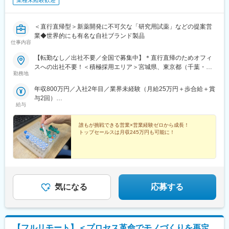
業種未経験歓迎
＜直行直帰型＞新薬開発に不可欠な「研究用試薬」などの提案営
業◆世界的にも有名な自社ブランド製品
仕事内容
【転勤なし／出社不要／全国で募集中】＊直行直帰のためオフィ
スへの出社不要！＜積極採用エリア＞宮城県、東京都（千葉・埼
勤務地
玉）、神奈川県、大阪府、兵庫県、広島県、福岡県
年収800万円／入社2年目／業界未経験（月給25万円＋歩合給＋賞
与2回）
給与
年収1200万円／入社5年目／業界未経験（月給25万円＋歩合給＋
賞与2回）
誰もが挑戦できる営業×営業経験ゼロから成長！
トップセールスは月収245万円も可能に！
気になる
応募する
【フルリモート】＜プロセス革命でモノづくりを再定