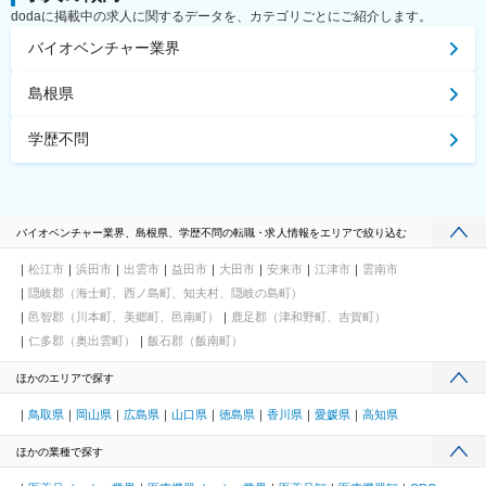
dodaに掲載中の求人に関するデータを、カテゴリごとにご紹介します。
バイオベンチャー業界
島根県
学歴不問
バイオベンチャー業界、島根県、学歴不問の転職・求人情報をエリアで絞り込む
松江市
浜田市
出雲市
益田市
大田市
安来市
江津市
雲南市
隠岐郡（海士町、西ノ島町、知夫村、隠岐の島町）
邑智郡（川本町、美郷町、邑南町）
鹿足郡（津和野町、吉賀町）
仁多郡（奥出雲町）
飯石郡（飯南町）
ほかのエリアで探す
鳥取県
岡山県
広島県
山口県
徳島県
香川県
愛媛県
高知県
ほかの業種で探す