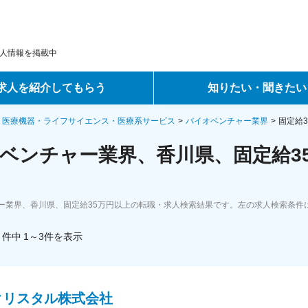
人情報を掲載中
求人を紹介してもらう
知りたい・聞きたい
ントサービス
転職ノウハウ
・医療機器・ライフサイエンス・医療系サービス
バイオベンチャー業界
固定給
ベンチャー業界、香川県、固定給3
サービス
データで見る転職
ーエージェントサービス
コラム・インタビュー
ー業界、香川県、固定給35万円以上の転職・求人検索結果です。左の求人検索条件
転職Q&A
件中
1～3
件
を表示
クリスタル株式会社