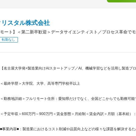
クリスタル株式会社
モート】＜第二新卒歓迎＞データサイエンティスト／プロセス革命でモ
転勤なし
【名古屋大学発×製造業向けAIスタートアップ／AI、機械学習などを活用し製造プ
＜最終学歴＞大学院、大学、高等専門学校卒以上
＜勤務地詳細＞フルリモート住所：愛知県だけでなく、全国どこからでも勤務可能
＜予定年収＞600万円～900万円＜賃金形態＞月給制＜賃金内訳＞月額（基本給）：405,0
■事業内容■：製造業におけるコスト削減や品質向上などの様々な課題を解決するため