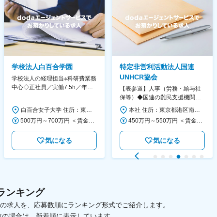
学校法人白百合学園
特定非営利活動法人国連
UNHCR協会
学校法人の経理担当※科研費業務
中心◇正社員／実働7.5h／年休
【表参道】人事（労務・給与社
130日／1881年創立の伝統女子
保等）◆国連の難民支援機関の
大学
活動を支える日本公式支援窓口
白百合女子大学 住所：東京都調布市緑ヶ丘1-25 勤務地最寄駅：京王線／仙川駅 受動喫煙対策：屋内全面禁煙 変更の範囲：会社の定める事業所
本社 住所：東京都港区南青山6-10-11 ウェスレーセンター3F 勤務地最寄駅：地下鉄各線／表参道駅 受動喫煙対策：屋内全面禁煙 変更の範囲：会社の定める事業所（リモートワーク含む）
◆正職員登用前提
500万円～700万円 ＜賃金形態＞ 月給制 ＜賃金内訳＞ 月額（基本給）：280,000円～430,000円 ＜月給＞ 280,000円～430,000円 ＜昇給有無＞ 有 ＜残業手当＞ 有 ＜給与補足＞ ※年齢・過去の経験に基づき、本学規定に合わせ決定 【残業手当】有 /残業時間に応じて全額支給（※想定年収に含む） 【各種手当】扶養手当/住宅手当/通勤手当 等 【賞与】年2回（6月、12月） 【昇給】年1回（4月） 賃金はあくまでも目安の金額であり、選考を通じて上下する可能性があります。 月給(月額)は固定手当を含めた表記です。
450万円～550万円 ＜賃金形態＞ 月給制 ＜賃金内訳＞ 月額（基本給）：340,000円～420,000円 ＜月給＞ 340,000円～420,000円 ＜昇給有無＞ 有 ＜残業手当＞ 有 ＜給与補足＞ ※能力・経験によって決定します。 ■賞与あり（業績評価に応じて支給） 賃金はあくまでも目安の金額であり、選考を通じて上下する可能性があります。 月給(月額)は固定手当を含めた表記です。
気になる
気になる
ランキング
載中の求人を、応募数順にランキング形式でご紹介します。
数の場合は、新着順に表示しています。