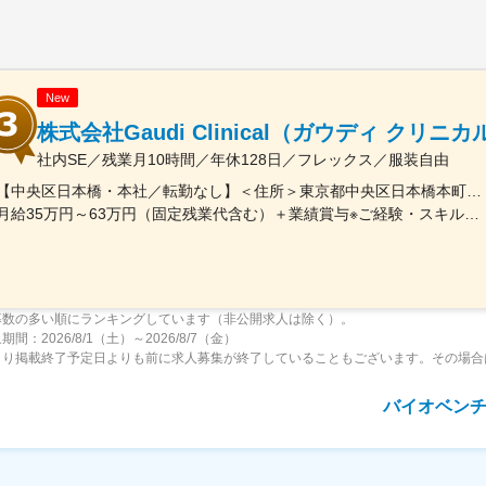
New
株式会社Gaudi Clinical（ガウディ クリニカ
社内SE／残業月10時間／年休128日／フレックス／服装自由
【中央区日本橋・本社／転勤なし】＜住所＞東京都中央区日本橋本町4-8-15 ネオカワイビル10F＜アクセス＞・JR「新日本橋駅」から徒歩1分、「神田駅」から徒歩8分・東京メトロ「三越前駅」から徒歩5分、「小伝馬町駅」から徒歩5分※受動喫煙対策あり（屋内全面禁煙）
月給35万円～63万円（固定残業代含む）＋業績賞与※ご経験・スキルを考慮の上決定いたします※固定残業代は、時間外労働の有無にかかわらず月35時間分を、月8万3400円～15万円支給。（35時間を超える時間外労働分は追加で支給）
募数の多い順にランキングしています（非公開求人は除く）。
間：2026/8/1（土）～2026/8/7（金）
より掲載終了予定日よりも前に求人募集が終了していることもございます。その場合
バイオベン