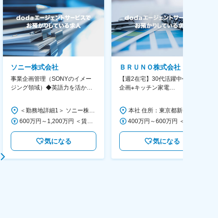
ソニー株式会社
ＢＲＵＮＯ株式会社
事業企画管理（SONYのイメー
【週2在宅】30代活躍中◆商品
ジング領域）◆英語力を活か
企画※キッチン家電
す/CFO管轄＃SECCFO0027
◆「BRUNO」新商品の企画／企
画～調達／働き方◎
＜勤務地詳細1＞ ソニー株式会社 住所：神奈川県横浜市西区みなとみらい5-1-1 受動喫煙対策：屋内全面禁煙 ＜勤務地詳細2＞ ソニーシティ大崎 住所：東京都品川区大崎2-10-1 勤務地最寄駅：JR線／大崎駅 受動喫煙対策：屋内全面禁煙 変更の範囲：会社の定める事業所（リモートワーク含む）
本社 住所：東京都新宿区西新宿6丁目22-1 新宿スクエアタワー B1階 勤務地最寄駅：東京メトロ丸ノ内線／西新宿駅 受動喫煙対策：屋内全面禁煙 変更の範囲：会社の定める事業所（リモートワーク含む）
600万円～1,200万円 ＜賃金形態＞ 月給制 ＜賃金内訳＞ 月額（基本給）：350,000円～500,000円 ＜月給＞ 350,000円～500,000円 ＜昇給有無＞ 有 ＜残業手当＞ 有 ＜給与補足＞ ※年収は経験や能力を考慮の上、当社規定により決定します。 賃金はあくまでも目安の金額であり、選考を通じて上下する可能性があります。 月給(月額)は固定手当を含めた表記です。
400万円～600万円 ＜賃金形態＞ 月給制 経験・能力を考慮の上、優遇いたします。 ＜賃金内訳＞ 月額（基本給）：300,000円～450,000円 ＜月給＞ 300,000円～450,000円 ＜昇給有無＞ 有 ＜残業手当＞ 有 ＜給与補足＞ ・賞与実績：年2回 ・昇給：年1回 ※半年毎に評価を行い、評価が高ければ年齢に関係なく昇給・昇格していきます。創造性の高い人・新しいことにチャレンジした人が高い評価を得られます。 賃金はあくまでも目安の金額であり、選考を通じて上下する可能性があります。 月給(月額)は固定手当を含めた表記です。
気になる
気になる