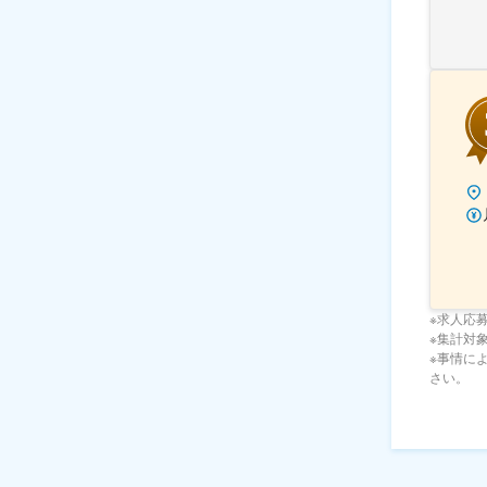
※求人応
※集計対象期
※事情に
さい。