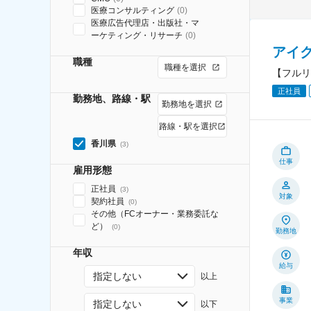
医療コンサルティング
(
0
)
医療広告代理店・出版社・マ
ーケティング・リサーチ
(
0
)
アイ
職種
職種を選択
【フルリ
正社員
勤務地、路線・駅
勤務地を選択
路線・駅を選択
香川県
(
3
)
仕事
雇用形態
正社員
(
3
)
対象
契約社員
(
0
)
その他（FCオーナー・業務委託な
ど）
(
0
)
勤務地
年収
給与
指定しない
以上
事業
指定しない
以下