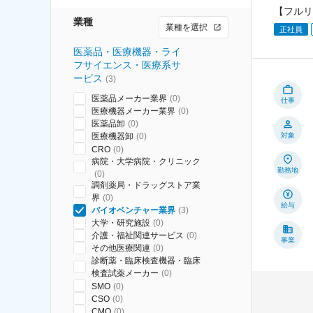
【フルリ
業種
業種を選択
正社員
医薬品・医療機器・ライ
フサイエンス・医療系サ
ービス
(
3
)
医薬品メーカー業界
(
0
)
仕事
医療機器メーカー業界
(
0
)
医薬品卸
(
0
)
医療機器卸
(
0
)
対象
CRO
(
0
)
病院・大学病院・クリニック
勤務地
(
0
)
調剤薬局・ドラッグストア業
界
(
0
)
給与
バイオベンチャー業界
(
3
)
大学・研究施設
(
0
)
介護・福祉関連サービス
(
0
)
事業
その他医療関連
(
0
)
診断薬・臨床検査機器・臨床
検査試薬メーカー
(
0
)
SMO
(
0
)
CSO
(
0
)
CMO
(
0
)