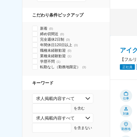
こだわり条件ピックアップ
新着
(
0
)
締め切間近
(
0
)
完全週休2日制
(
3
)
年間休日120日以上
(
3
)
アイ
職種未経験歓迎
(
0
)
業種未経験歓迎
(
1
)
【フルリ
学歴不問
(
1
)
転勤なし（勤務地限定）
正社員
(
3
)
キーワード
求人掲載内容すべて
仕事
を含む
対象
求人掲載内容すべて
を含まない
勤務地