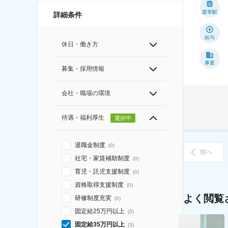
最寄駅
詳細条件
給与
休日・働き方
事業
募集・採用情報
会社・職場の環境
待遇・福利厚生
選択中
退職金制度
(
0
)
前へ
社宅・家賃補助制度
(
0
)
育児・託児支援制度
(
0
)
資格取得支援制度
(
0
)
よく閲覧
研修制度充実
(
0
)
固定給25万円以上
(
3
)
固定給35万円以上
(
3
)