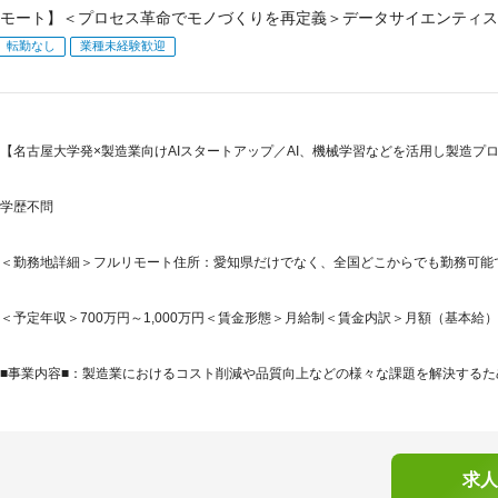
モート】＜プロセス革命でモノづくりを再定義＞データサイエンティス
転勤なし
業種未経験歓迎
【名古屋大学発×製造業向けAIスタートアップ／AI、機械学習などを活用し製造プ
学歴不問
＜勤務地詳細＞フルリモート住所：愛知県だけでなく、全国どこからでも勤務可能
＜予定年収＞700万円～1,000万円＜賃金形態＞月給制＜賃金内訳＞月額（基本給）：469,
■事業内容■：製造業におけるコスト削減や品質向上などの様々な課題を解決するため
求人