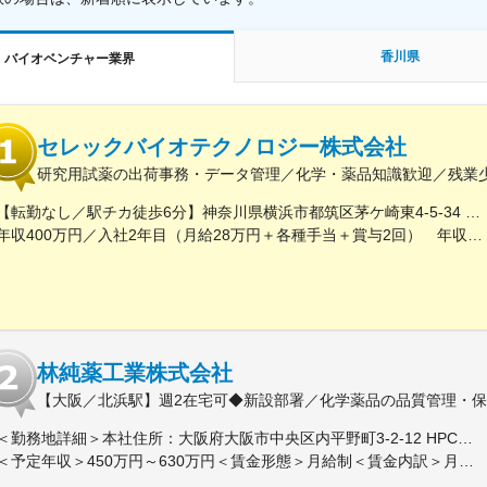
香川県
バイオベンチャー業界
セレックバイオテクノロジー株式会社
研究用試薬の出荷事務・データ管理／化学・薬品知識歓迎／残業
【転勤なし／駅チカ徒歩6分】神奈川県横浜市都筑区茅ケ崎東4-5-34 長沢ビル＊U.Iターン歓迎
年収400万円／入社2年目（月給28万円＋各種手当＋賞与2回） 年収500万円／入社5年目（月給30万円＋各種手当＋賞与2回）
林純薬工業株式会社
【大阪／北浜駅】週2在宅可◆新設部署／化学薬品の品質管理・保証
＜勤務地詳細＞本社住所：大阪府大阪市中央区内平野町3-2-12 HPCビル勤務地最寄駅：Osaka Metro堺筋線／北浜駅受動喫煙対策：屋内全面禁煙変更の範囲：会社の定める事業所
＜予定年収＞450万円～630万円＜賃金形態＞月給制＜賃金内訳＞月額（基本給）：263,000円～371,000円＜月給＞263,000円～371,000円＜昇給有無＞有＜残業手当＞有＜給与補足＞■年収補足：・賞与実績／年2回、昨年度実績5ヵ月分・最終面接にて等級を決定。管理監督者の場合は残業手当なし。賃金はあくまでも目安の金額であり、選考を通じて上下する可能性があります。月給(月額)は固定手当を含めた表記です。