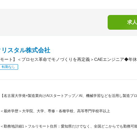
求人
クリスタル株式会社
モート】＜プロセス革命でモノづくりを再定義＞CAEエンジニア◆年休1
転勤なし
【名古屋大学発×製造業向けAIスタートアップ／AI、機械学習などを活用し製造プ
＜最終学歴＞大学院、大学、専修・各種学校、高等専門学校卒以上
＜勤務地詳細1＞フルリモート住所：愛知県だけでなく、全国どこからでも勤務可能で