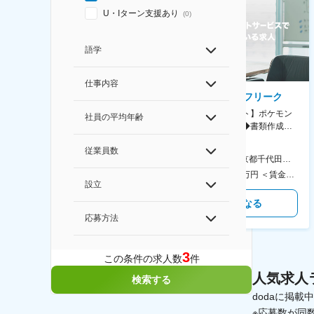
U・Iターン支援あり
(
0
)
語学
仕事内容
AGC株式会社
株式会社ゲームフリーク
【横浜※一般職/転勤なし】庶
【庶務アシスタント】ポケモン
社員の平均年齢
務・事務担当～開発部材の発注
シリーズ開発企業◆書類作成・
やDXに向けたシステム利用等～
データ入力など◆年休126日・
従業員数
食事補助あり◎
AGC横浜テクニカルセンター 住所：神奈川県横浜市鶴見区末広町1-1 勤務地最寄駅：JR線／弁天橋駅 受動喫煙対策：敷地内喫煙可能場所あり 変更の範囲：無
本社 住所：東京都千代田区神田錦町2-2-1 KANDASQUARE 受動喫煙対策：屋内全面禁煙 変更の範囲：会社の定める事業所
400万円～550万円 ＜賃金形態＞ 月給制 固定給＋業績給 ＜賃金内訳＞ 月額（基本給）：230,000円～280,000円 ＜月給＞ 230,000円～280,000円 ＜昇給有無＞ 有 ＜残業手当＞ 有 ＜給与補足＞ ※上記はあくまで最低保証額です。実際にはこれまでの経験やスキルを考慮の上、決定します。 年収には残業代は含めておりません。 ■昇給：年1回 ■賞与：年2回 賃金はあくまでも目安の金額であり、選考を通じて上下する可能性があります。 月給(月額)は固定手当を含めた表記です。
350万円～500万円 ＜賃金形態＞ 月給制 ＜賃金内訳＞ 月額（基本給）：215,000円～307,000円 固定残業手当/月：76,700円～110,000円（固定残業時間45時間0分/月） 超過した時間外労働の残業手当は追加支給 ＜月給＞ 291,700円～417,000円（一律手当を含む） ＜昇給有無＞ 有 ＜残業手当＞ 有 ＜給与補足＞ ※経験・能力を考慮の上、年齢に関わりなく当社規定により優遇します。 賃金はあくまでも目安の金額であり、選考を通じて上下する可能性があります。 月給(月額)は固定手当を含めた表記です。
設立
気になる
気になる
応募方法
3
この条件の求人数
件
人気求人
検索する
dodaに掲
※応募数が同