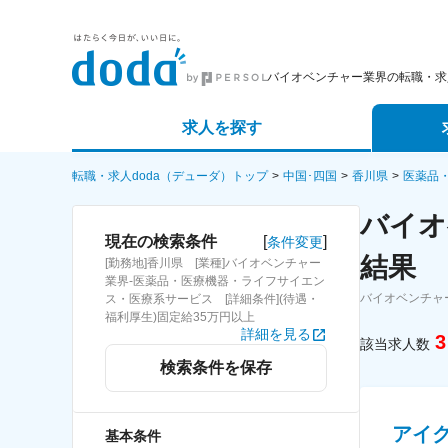
バイオベンチャー業界の転職・求
求人を探す
詳細条件から探す
エージェ
転職・求人doda（デューダ）トップ
中国･四国
香川県
医薬品
バイオ
新着求人から探す
スカウト
[
]
現在の検索条件
条件変更
結果
[勤務地]香川県 [業種]バイオベンチャー
求人特集から探す
パートナ
業界-医薬品・医療機器・ライフサイエン
バイオベンチャ
ス・医療系サービス [詳細条件](待遇・
福利厚生)固定給35万円以上
詳細を見る
3
該当求人数
検索条件を保存
アイ
基本条件