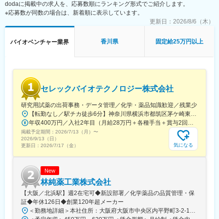
dodaに掲載中の求人を、応募数順にランキング形式でご紹介します。
◇新規PJT候補の技術的フィージビリティ検討の補助（文献調
・国家プロジェクトや大手企業との共同研究も進行中で、日本の
※応募数が同数の場合は、新着順に表示しています。
査、社内データ収集、関係部署との調整等）
ものづくりに新しい常識を生み出す挑戦を続けています。
◇顧客・共同研究先・CDMO・ベンダーなど外部ステークホルダ
更新日：
2026/8/6（木）
ーとの技術コミュニケーション支援（資料作成、打合せ準備・同
席、フォローアップ）
香川県
固定給25万円以上
バイオベンチャー業界
◇学術・産業界の R&D 連携候補の調査、提携評価レポート作成補
助
◇社外専門家を招いたセミナー・技術講演会の企画・運営サポー
ト（候補リストアップ、日程調整、当日運営等）
◇AIツール、ラボオートメーション、先端分析機器などの新技術
セレックバイオテクノロジー株式会社
導入における情報収集、デモ調整、評価結果の整理
◇プロジェクト・パートナー・技術動向に関する社内データベー
研究用試薬の出荷事務・データ管理／化学・薬品知識歓迎／残業少
ス/トラッカーの更新・管理
【転勤なし／駅チカ徒歩6分】神奈川県横浜市都筑区茅ケ崎東4-5-34 長沢ビル＊U.Iターン歓迎
年収400万円／入社2年目（月給28万円＋各種手当＋賞与2回） 年収500万円／入社5年目（月給30万円＋各種手当＋賞与2回）
■仕事魅力：
掲載予定期間：
2026/7/13（月）
〜
◇R&D・BD・経営の交差点で、会社の技術判断と提携判断のプロ
2026/9/13（日）
セスを学べる
気になる
更新日：
2026/7/17（金）
◇学術・産業界の最前線にいる研究者や企業と接点を持てる
◇AI/自動化/先端分析(オミクス、ECHO MS 等)等、最新技術に触
れられる
New
◇スタートアップらしいスピード感の中で、専門性と実務経験を
林純薬工業株式会社
急速に広げられる
【大阪／北浜駅】週2在宅可◆新設部署／化学薬品の品質管理・保
◇海外パートナー訪問や国際学会への出張機会など、国内外でグ
証◆年休126日◆創業120年超メーカー
ローバルな実務経験を積める
＜勤務地詳細＞本社住所：大阪府大阪市中央区内平野町3-2-12 HPCビル勤務地最寄駅：Osaka Metro堺筋線／北浜駅受動喫煙対策：屋内全面禁煙変更の範囲：会社の定める事業所
◇石川を拠点としつつ、能力・役割に応じてフルリモートも相談