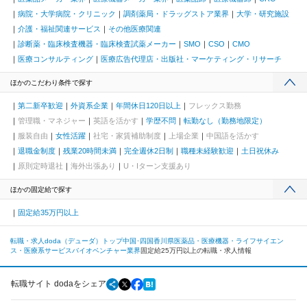
病院・大学病院・クリニック
調剤薬局・ドラッグストア業界
大学・研究施設
介護・福祉関連サービス
その他医療関連
診断薬・臨床検査機器・臨床検査試薬メーカー
SMO
CSO
CMO
医療コンサルティング
医療広告代理店・出版社・マーケティング・リサーチ
ほかのこだわり条件で探す
第二新卒歓迎
外資系企業
年間休日120日以上
フレックス勤務
管理職・マネジャー
英語を活かす
学歴不問
転勤なし（勤務地限定）
服装自由
女性活躍
社宅・家賃補助制度
上場企業
中国語を活かす
退職金制度
残業20時間未満
完全週休2日制
職種未経験歓迎
土日祝休み
原則定時退社
海外出張あり
U・Iターン支援あり
ほかの固定給で探す
固定給35万円以上
転職・求人doda（デューダ）トップ
中国･四国
香川県
医薬品・医療機器・ライフサイエン
ス・医療系サービス
バイオベンチャー業界
固定給25万円以上の転職・求人情報
転職サイト dodaをシェア