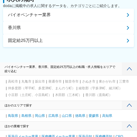
dodaに掲載中の求人に関するデータを、カテゴリごとにご紹介します。
バイオベンチャー業界
香川県
固定給25万円以上
バイオベンチャー業界、香川県、固定給25万円以上の転職・求人情報をエリアで
絞り込む
高松市
丸亀市
坂出市
善通寺市
観音寺市
さぬき市
東かがわ市
三豊市
仲多度郡（琴平町、多度津町、まんのう町）
綾歌郡（宇多津町、綾川町）
小豆郡（土庄町、小豆島町）
木田郡（三木町）
香川郡（直島町）
ほかのエリアで探す
鳥取県
島根県
岡山県
広島県
山口県
徳島県
愛媛県
高知県
ほかの業種で探す
医薬品メーカー業界
医療機器メーカー業界
医薬品卸
医療機器卸
CRO