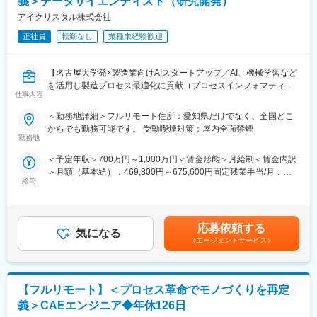
義＞データサイエンティスト（研究開発）
「前職の経験を活かしながら新しい技術に挑戦できる」「役員と
アイクリスタル株式会社
もフラットに議論できる環境」「自社開発の教育システムで学び
ながらスピード成長」「国家プロジェクトや大手企業との共同研
正社員
転勤なし
業種未経験歓迎
究に関われる」など、成長と挑戦を両立できると声が挙がってい
ます！
【名古屋大学発×製造業向けAIスタートアップ／AI、機械学習など
を活用し製造プロセス最適化に貢献（プロセスインフォマティク
■フルリモート勤務
仕事内容
ス）／週刊東洋経済「すごいベンチャー100」2024年掲載】
全国に顧客を有し、自社開発の教育ソフトがあるなど、日本全国
どこからでも勤務可能です。実際に隔月出社のペースで働いてい
＜勤務地詳細＞フルリモート住所：愛知県だけでなく、全国どこ
■業務内容
る社員もいます。
からでも勤務可能です。 受動喫煙対策：屋内全面禁煙
機械学習や統計学、数理最適化を駆使して製造業における課題解
※入社後1か月は社員を知る目的で出社を頂きます。
勤務地
決を行います。課題に対する適切な手法の検討や新規開発を行っ
＜予定年収＞700万円～1,000万円＜賃金形態＞月給制＜賃金内訳
て頂きます。企業や研究所、大学との共同研究プロジェクトも多
■当社について
＞月額（基本給）：469,800円～675,600円固定残業手当/月：
く、新規性のあるものについては学会発表や論文投稿、特許の取
名古屋大学・宇治原研究室の先端研究を基盤に生まれたスタート
給与
110,200円～158,400円（固定残業時間30時間0分/月）超過した時
得等をして頂くことも可能です。
アップ企業です。
間外労働の残業手当は追加支給＜月給＞580,000円～834,000円
≪ポイント≫
製造業の「当たり前」を変える新技術である、プロセスインフォ
（一律手当を含む）＜昇給有無＞有＜残業手当＞有＜給与補足＞■
・多種多様なデータを扱うため幅広い知識が身に付きます。もの
マティクス（PI）で、カンや試行錯誤に頼る開発から、データ駆
給与改定：年2回（１月、７月）■賞与：年2回（3月、9月）賃金
づくりを根本から改善し、直接社会の役に立てます。
動のスマートなプロセスへ。
応募依頼する
気になる
はあくまでも目安の金額であり、選考を通じて上下する可能性が
・製造業ドメイン知識を持つ社員との議論をしながらの機械学
わずかな実データからデジタルツインを作り、仮想実験で最適条
（エージェントサービス）
あります。月給(月額)は固定手当を含めた表記です。
習、統計的手法や数理最適化を用いて課題解決に取り組めます。
件を瞬時に導きます。
研究要素・新規性のあるものについては学会発表や論文投稿、特
結果、開発期間は短縮、さらに高品質な製品開発につなげること
許の取得等をすることも可能です。
ができます。
【フルリモート】＜プロセス革命でモノづくりを再定
■中途入社者からの声
■差別化ポイント
義＞CAEエンジニア◆年休126日
「前職の経験を活かしながら新しい技術に挑戦できる」「役員と
仲間はAIエンジニアや大手企業出身者など多彩なメンバーで、資