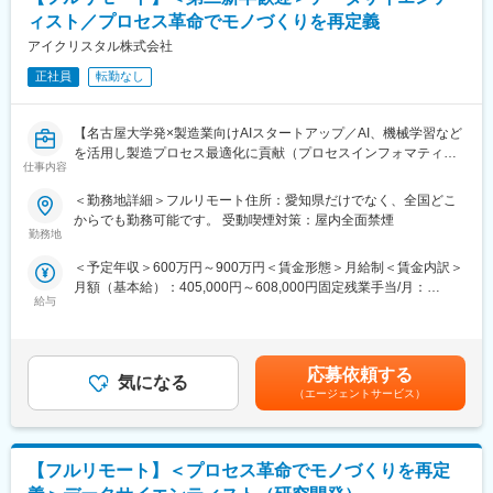
ィスト／プロセス革命でモノづくりを再定義
アイクリスタル株式会社
正社員
転勤なし
【名古屋大学発×製造業向けAIスタートアップ／AI、機械学習など
を活用し製造プロセス最適化に貢献（プロセスインフォマティク
仕事内容
ス）／週刊東洋経済「すごいベンチャー100」2024年掲載】
＜勤務地詳細＞フルリモート住所：愛知県だけでなく、全国どこ
■業務内容
からでも勤務可能です。 受動喫煙対策：屋内全面禁煙
製造業のクライアントから頂く現場の各種データを解析し、生産
勤務地
設備の性能向上や生産プロセス最適化に繋がるソリューション提
＜予定年収＞600万円～900万円＜賃金形態＞月給制＜賃金内訳＞
案を担当して頂きます。企業や大学との共同研究プロジェクトも
月額（基本給）：405,000円～608,000円固定残業手当/月：
多く、新規性のあるものについては学会発表や論文投稿、特許の
給与
95,000円～143,000円（固定残業時間30時間0分/月）超過した時
取得等をして頂くことも可能です。
間外労働の残業手当は追加支給＜月給＞500,000円～751,000円
≪ポイント≫
（一律手当を含む）＜昇給有無＞有＜残業手当＞有＜給与補足＞■
・クライアントの製造・開発プロセスをインフォマティクス技術
給与改定：年2回（１月、７月）■賞与：年2回（3月、9月）賃金
で最適化し、顧客の製品の品質向上やスピード向上、不良率の低
応募依頼する
気になる
はあくまでも目安の金額であり、選考を通じて上下する可能性が
減などに貢献します。
（エージェントサービス）
あります。月給(月額)は固定手当を含めた表記です。
・製造現場のエンジニアとコミュニケーション機会も豊富です。
現場の方から情報を引き出すためコミュニケーション力や課題を
抽出し整理する力が身につきます。
【フルリモート】＜プロセス革命でモノづくりを再定
■中途入社者からの声