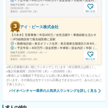
＜予定年収＞450万円～630万円＜賃金形態＞月給制＜賃金内訳＞月額（基本給）：263,000円～371,000円＜月給＞263,000円～371,000円＜昇給有無＞有＜残業手当＞有＜給与補足＞■年収補足：・賞与実績／年2回、昨年度実績5ヵ月分・最終面接にて等級を決定。管理監督者の場合は残業手当なし。賃金はあくまでも目安の金額であり、選考を通じて上下する可能性があります。月給(月額)は固定手当を含めた表記です。
可能
掲載予定期間：
2026/7/30（木）
〜
2026/10/28（水）
変更の範囲：会社の定める業務
気になる
更新日：
2026/7/30（木）
アイ・ピース株式会社
【六本木】営業事務◇年収400万／女性活躍中！事務経験を活かす
◇iPS細胞技術で最先端医療に貢献
＜勤務地詳細＞東京オフィス住所：東京都東京都港区六本木6-15-1 勤務地最寄駅：東京メトロ 日比谷線／六本木駅受動喫煙対策：屋内全面禁煙変更の範囲：会社の定める事業所
＜予定年収＞400万円＜賃金形態＞年俸制＜賃金内訳＞年額（基本給）：3,108,920円固定残業手当/月：74,490円（固定残業時間40時間0分/月）超過した時間外労働の残業手当は追加支給＜月額＞333,566円（12分割）（一律手当を含む）＜昇給有無＞有＜残業手当＞有＜給与補足＞※固定残業代制、超過分別途支給賃金はあくまでも目安の金額であり、選考を通じて上下する可能性があります。月給(月額)は固定手当を含めた表記です。
掲載予定期間：
2026/6/4（木）
〜
2026/9/2（水）
気になる
更新日：
2026/7/23（木）
※求人応募数の多い順にランキングしています（非公開求人は除く）。
※集計対象期間：2026/7/30（木）～2026/8/5（水）
※事情により掲載終了予定日よりも前に求人募集が終了していることもご
ざいます。その場合は当サイトから応募はできませんので、あらかじめご
了承ください。
バイオベンチャー業界
の人気求人ランキングを詳しく見る
求人の傾向