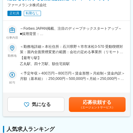
ション機会も豊富です。現場の方から情報を引き出すためのコミ
ファーメランタ株式会社
国家プロジェクトや大手企業との共同研究も進行中で、日本のも
ュニケーション力が求められます。
のづくりに新しい常識を生み出す挑戦を続けています。
正社員
転勤なし
■中途入社者からの声
「前職の経験を活かしながら新しい技術に挑戦できる」「役員と
～Forbes JAPAN掲載、注目のディープテックスタートアップ～
もフラットに議論できる」「自社開発の教育システムで学びなが
■採用背景：
らスピード成長」「国家プロジェクトや大手企業との共同研究に
仕事内容
当社は、合成生物学による持続可能でスケーラブルなバイオもの
関われる」などの声が挙がっています！
づくり拠点を構築するスタートアップです。創業以来、パイプラ
＜勤務地詳細＞本社住所：石川県野々市市末松3-570 受動喫煙対
インと外部連携を拡大しており、R&D・事業開発・経営の「あい
策：屋内全面禁煙変更の範囲：会社の定める事業所（リモートワ
■フルリモート勤務
だ」を担う新規ポジションを募集します。
勤務地
ーク含む）
全国に顧客を有し、自社開発の教育ソフトがあるなど、日本全国
【最寄り駅】
どこからでも勤務可能です。実際に隔月出社のペースで働いてい
乙丸駅、四十万駅、額住宅前駅
■ポジション概要：
る社員もいます。
研究と事業をつなぐ現場に近い距離で、技術評価・協力関係検
＜予定年収＞400万円～800万円＜賃金形態＞月給制＜賃金内訳＞
※入社後1か月は社員を知る目的で出社を頂きます。
討・新技術導入に横断的に関わるエントリー～ジュニア向けポジ
月額（基本給）：250,000円～500,000円＜月給＞250,000円～
ションです。外部の研究者・企業・CDMO・ベンダーとの連携プ
給与
500,000円＜昇給有無＞有＜残業手当＞有＜給与補足＞賞与あり
■当社について
ロセスを学びながら、専門性とビジネス視点を広げられる役割で
（2カ月分）※今後ストックオプション導入も予定あり賃金はあく
・名古屋大学・宇治原研究室の先端研究を基盤に生まれたスター
す。バイオ領域を軸に、提携・技術選定・事業開発へ踏み出した
までも目安の金額であり、選考を通じて上下する可能性がありま
トアップ企業です。
い方を歓迎します。
す。月給(月額)は固定手当を含めた表記です。
・製造業の「当たり前」を変える新技術である、プロセスインフ
応募依頼する
7カ国以上のメンバーが集う国際チームで、海外との共同研究・技
気になる
ォマティクス（PI）で、カンや試行錯誤に頼る開発から、データ
（エージェントサービス）
術連携・事業連携が日常的に進んでいます。
駆動のスマートなプロセスへ。僅かな実データからデジタルツイ
ンを作り、仮想実験で最適条件を瞬時に導きます。結果、開発期
■仕事内容：
間は短縮、さらに高品質な製品開発に繋げることができます。
◇社内R&D会議への参加、技術内容の整理、BD・経営陣向け資料
・仲間はAIエンジニアや大手企業出身者など多彩なメンバーで構
人気求人ランキング
の作成補助
成され、資金調達も完了しています。