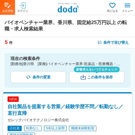
会員登録
ログイン
気になる
メニュー
バイオベンチャー業界、香川県、固定給25万円以上
の転
職・求人検索結果
5
条件で並び替え
件
現在の検索条件
[勤務地]香川県 [業種]バイオベンチャー業界-医薬品・医療機器・ライフサイエンス・医療系サービス [詳細条件](待遇・福利厚生)固定給25万円以上
新着求人をいつでもチェック
条件の変更
この条件を保存
NEW
自社製品を提案する営業／経験学歴不問／転勤なし／
直行直帰
セレックバイオテクノロジー株式会社
正社員
転勤なし
5名以上採用
職種未経験歓迎