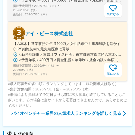
＜予定年収＞450万円～630万円＜賃金形態＞月給制＜賃金内訳＞月額（基本給）：263,000円～371,000円＜月給＞263,000円～371,000円＜昇給有無＞有＜残業手当＞有＜給与補足＞■年収補足：・賞与実績／年2回、昨年度実績5ヵ月分・最終面接にて等級を決定。管理監督者の場合は残業手当なし。賃金はあくまでも目安の金額であり、選考を通じて上下する可能性があります。月給(月額)は固定手当を含めた表記です。
可能
掲載予定期間：
2026/7/30（木）
〜
2026/10/28（水）
変更の範囲：会社の定める業務
気になる
更新日：
2026/7/30（木）
アイ・ピース株式会社
【六本木】営業事務◇年収400万／女性活躍中！事務経験を活かす
◇iPS細胞技術で最先端医療に貢献
＜勤務地詳細＞東京オフィス住所：東京都東京都港区六本木6-15-1 勤務地最寄駅：東京メトロ 日比谷線／六本木駅受動喫煙対策：屋内全面禁煙変更の範囲：会社の定める事業所
＜予定年収＞400万円＜賃金形態＞年俸制＜賃金内訳＞年額（基本給）：3,108,920円固定残業手当/月：74,490円（固定残業時間40時間0分/月）超過した時間外労働の残業手当は追加支給＜月額＞333,566円（12分割）（一律手当を含む）＜昇給有無＞有＜残業手当＞有＜給与補足＞※固定残業代制、超過分別途支給賃金はあくまでも目安の金額であり、選考を通じて上下する可能性があります。月給(月額)は固定手当を含めた表記です。
掲載予定期間：
2026/6/4（木）
〜
2026/9/2（水）
気になる
更新日：
2026/7/23（木）
※求人応募数の多い順にランキングしています（非公開求人は除く）。
※集計対象期間：2026/7/31（金）～2026/8/6（木）
※事情により掲載終了予定日よりも前に求人募集が終了していることもご
ざいます。その場合は当サイトから応募はできませんので、あらかじめご
了承ください。
バイオベンチャー業界
の人気求人ランキングを詳しく見る
求人の傾向