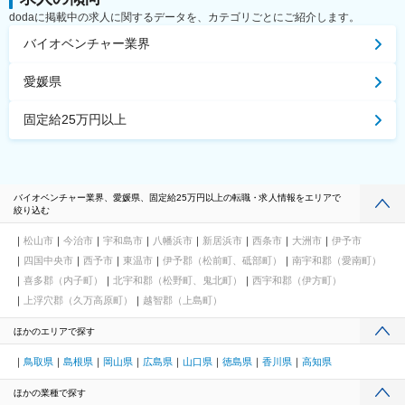
dodaに掲載中の求人に関するデータを、カテゴリごとにご紹介します。
バイオベンチャー業界
愛媛県
固定給25万円以上
バイオベンチャー業界、愛媛県、固定給25万円以上の転職・求人情報をエリアで
絞り込む
松山市
今治市
宇和島市
八幡浜市
新居浜市
西条市
大洲市
伊予市
四国中央市
西予市
東温市
伊予郡（松前町、砥部町）
南宇和郡（愛南町）
喜多郡（内子町）
北宇和郡（松野町、鬼北町）
西宇和郡（伊方町）
上浮穴郡（久万高原町）
越智郡（上島町）
ほかのエリアで探す
鳥取県
島根県
岡山県
広島県
山口県
徳島県
香川県
高知県
ほかの業種で探す