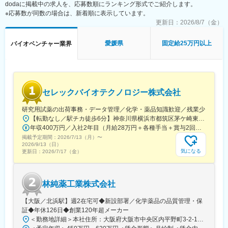
dodaに掲載中の求人を、応募数順にランキング形式でご紹介します。
◇新規PJT候補の技術的フィージビリティ検討の補助（文献調
金調達も完了し、業界のトップランナーとして走り続けていま
※応募数が同数の場合は、新着順に表示しています。
査、社内データ収集、関係部署との調整等）
す。
◇顧客・共同研究先・CDMO・ベンダーなど外部ステークホルダ
更新日：
2026/8/7（金）
国家プロジェクトや大手企業との共同研究も進行中で、日本のも
ーとの技術コミュニケーション支援（資料作成、打合せ準備・同
のづくりに新しい常識を生み出す挑戦を続けています。
席、フォローアップ）
愛媛県
固定給25万円以上
バイオベンチャー業界
◇学術・産業界の R&D 連携候補の調査、提携評価レポート作成補
助
◇社外専門家を招いたセミナー・技術講演会の企画・運営サポー
ト（候補リストアップ、日程調整、当日運営等）
◇AIツール、ラボオートメーション、先端分析機器などの新技術
セレックバイオテクノロジー株式会社
導入における情報収集、デモ調整、評価結果の整理
◇プロジェクト・パートナー・技術動向に関する社内データベー
研究用試薬の出荷事務・データ管理／化学・薬品知識歓迎／残業少
ス/トラッカーの更新・管理
【転勤なし／駅チカ徒歩6分】神奈川県横浜市都筑区茅ケ崎東4-5-34 長沢ビル＊U.Iターン歓迎
年収400万円／入社2年目（月給28万円＋各種手当＋賞与2回） 年収500万円／入社5年目（月給30万円＋各種手当＋賞与2回）
■仕事魅力：
掲載予定期間：
2026/7/13（月）
〜
◇R&D・BD・経営の交差点で、会社の技術判断と提携判断のプロ
2026/9/13（日）
セスを学べる
気になる
更新日：
2026/7/17（金）
◇学術・産業界の最前線にいる研究者や企業と接点を持てる
◇AI/自動化/先端分析(オミクス、ECHO MS 等)等、最新技術に触
れられる
林純薬工業株式会社
◇スタートアップらしいスピード感の中で、専門性と実務経験を
急速に広げられる
【大阪／北浜駅】週2在宅可◆新設部署／化学薬品の品質管理・保
◇海外パートナー訪問や国際学会への出張機会など、国内外でグ
証◆年休126日◆創業120年超メーカー
ローバルな実務経験を積める
＜勤務地詳細＞本社住所：大阪府大阪市中央区内平野町3-2-12 HPCビル勤務地最寄駅：Osaka Metro堺筋線／北浜駅受動喫煙対策：屋内全面禁煙変更の範囲：会社の定める事業所
◇石川を拠点としつつ、能力・役割に応じてフルリモートも相談