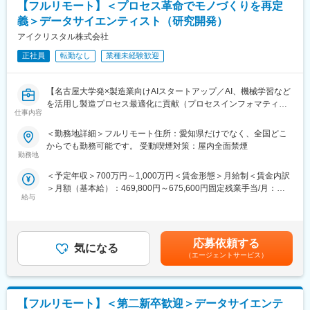
【フルリモート】＜プロセス革命でモノづくりを再定
が可能です。
義＞データサイエンティスト（研究開発）
・クライアントの製造現場のエンジニアの方々とのコミュニケー
ション機会も豊富です。現場の方から情報を引き出すためのコミ
アイクリスタル株式会社
ュニケーション力が求められます。
正社員
転勤なし
業種未経験歓迎
■中途入社者からの声
「前職の経験を活かしながら新しい技術に挑戦できる」「役員と
【名古屋大学発×製造業向けAIスタートアップ／AI、機械学習など
もフラットに議論できる」「自社開発の教育システムで学びなが
を活用し製造プロセス最適化に貢献（プロセスインフォマティク
らスピード成長」「国家プロジェクトや大手企業との共同研究に
仕事内容
ス）／週刊東洋経済「すごいベンチャー100」2024年掲載】
関われる」などの声が挙がっています！
＜勤務地詳細＞フルリモート住所：愛知県だけでなく、全国どこ
■業務内容
からでも勤務可能です。 受動喫煙対策：屋内全面禁煙
■フルリモート勤務
機械学習や統計学、数理最適化を駆使して製造業における課題解
勤務地
全国に顧客を有し、自社開発の教育ソフトがあるなど、日本全国
決を行います。課題に対する適切な手法の検討や新規開発を行っ
どこからでも勤務可能です。実際に隔月出社のペースで働いてい
＜予定年収＞700万円～1,000万円＜賃金形態＞月給制＜賃金内訳
て頂きます。企業や研究所、大学との共同研究プロジェクトも多
る社員もいます。
＞月額（基本給）：469,800円～675,600円固定残業手当/月：
く、新規性のあるものについては学会発表や論文投稿、特許の取
※入社後1か月は社員を知る目的で出社を頂きます。
給与
110,200円～158,400円（固定残業時間30時間0分/月）超過した時
得等をして頂くことも可能です。
間外労働の残業手当は追加支給＜月給＞580,000円～834,000円
≪ポイント≫
■当社について
（一律手当を含む）＜昇給有無＞有＜残業手当＞有＜給与補足＞■
・多種多様なデータを扱うため幅広い知識が身に付きます。もの
・名古屋大学・宇治原研究室の先端研究を基盤に生まれたスター
給与改定：年2回（１月、７月）■賞与：年2回（3月、9月）賃金
づくりを根本から改善し、直接社会の役に立てます。
応募依頼する
トアップ企業です。
気になる
はあくまでも目安の金額であり、選考を通じて上下する可能性が
・製造業ドメイン知識を持つ社員との議論をしながらの機械学
（エージェントサービス）
・製造業の「当たり前」を変える新技術である、プロセスインフ
あります。月給(月額)は固定手当を含めた表記です。
習、統計的手法や数理最適化を用いて課題解決に取り組めます。
ォマティクス（PI）で、カンや試行錯誤に頼る開発から、データ
研究要素・新規性のあるものについては学会発表や論文投稿、特
駆動のスマートなプロセスへ。僅かな実データからデジタルツイ
許の取得等をすることも可能です。
ンを作り、仮想実験で最適条件を瞬時に導きます。結果、開発期
【フルリモート】＜第二新卒歓迎＞データサイエンテ
間は短縮、さらに高品質な製品開発に繋げることができます。