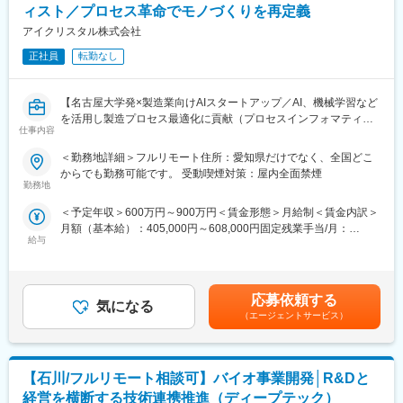
■中途入社者からの声
ィスト／プロセス革命でモノづくりを再定義
・仲間はAIエンジニアや大手企業出身者など多彩なメンバーで構
「前職の経験を活かしながら新しい技術に挑戦できる」「役員と
アイクリスタル株式会社
成され、資金調達も完了しています。
もフラットに議論できる環境」「自社開発の教育システムで学び
・国家プロジェクトや大手企業との共同研究も進行中で、日本の
ながらスピード成長」「国家プロジェクトや大手企業との共同研
正社員
転勤なし
ものづくりに新しい常識を生み出す挑戦を続けています。
究に関われる」など、成長と挑戦を両立できると声が挙がってい
ます！
【名古屋大学発×製造業向けAIスタートアップ／AI、機械学習など
を活用し製造プロセス最適化に貢献（プロセスインフォマティク
■フルリモート勤務
仕事内容
ス）／週刊東洋経済「すごいベンチャー100」2024年掲載】
全国に顧客を有し、自社開発の教育ソフトがあるなど、日本全国
どこからでも勤務可能です。実際に隔月出社のペースで働いてい
＜勤務地詳細＞フルリモート住所：愛知県だけでなく、全国どこ
■業務内容
る社員もいます。
からでも勤務可能です。 受動喫煙対策：屋内全面禁煙
製造業のクライアントから頂く現場の各種データを解析し、生産
※入社後1か月は社員を知る目的で出社を頂きます。
勤務地
設備の性能向上や生産プロセス最適化に繋がるソリューション提
＜予定年収＞600万円～900万円＜賃金形態＞月給制＜賃金内訳＞
案を担当して頂きます。企業や大学との共同研究プロジェクトも
■当社について
月額（基本給）：405,000円～608,000円固定残業手当/月：
多く、新規性のあるものについては学会発表や論文投稿、特許の
名古屋大学・宇治原研究室の先端研究を基盤に生まれたスタート
給与
95,000円～143,000円（固定残業時間30時間0分/月）超過した時
取得等をして頂くことも可能です。
アップ企業です。
間外労働の残業手当は追加支給＜月給＞500,000円～751,000円
≪ポイント≫
製造業の「当たり前」を変える新技術である、プロセスインフォ
（一律手当を含む）＜昇給有無＞有＜残業手当＞有＜給与補足＞■
・クライアントの製造・開発プロセスをインフォマティクス技術
マティクス（PI）で、カンや試行錯誤に頼る開発から、データ駆
給与改定：年2回（１月、７月）■賞与：年2回（3月、9月）賃金
で最適化し、顧客の製品の品質向上やスピード向上、不良率の低
動のスマートなプロセスへ。わずかな実データからデジタルツイ
応募依頼する
気になる
はあくまでも目安の金額であり、選考を通じて上下する可能性が
減などに貢献します。
ンを作り、仮想実験で最適条件を瞬時に導きます。
（エージェントサービス）
あります。月給(月額)は固定手当を含めた表記です。
・製造現場のエンジニアとコミュニケーション機会も豊富です。
結果、開発期間は短縮、さらに高品質な製品開発に繋げることが
現場の方から情報を引き出すためコミュニケーション力や課題を
できます。
抽出し整理する力が身につきます。
【石川/フルリモート相談可】バイオ事業開発│R&Dと
■差別化ポイント
■中途入社者からの声
仲間はAIエンジニアや大手企業出身者など多彩なメンバーで、資
経営を横断する技術連携推進（ディープテック）