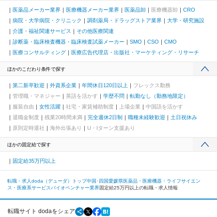
医薬品メーカー業界
医療機器メーカー業界
医薬品卸
医療機器卸
CRO
病院・大学病院・クリニック
調剤薬局・ドラッグストア業界
大学・研究施設
介護・福祉関連サービス
その他医療関連
診断薬・臨床検査機器・臨床検査試薬メーカー
SMO
CSO
CMO
医療コンサルティング
医療広告代理店・出版社・マーケティング・リサーチ
ほかのこだわり条件で探す
第二新卒歓迎
外資系企業
年間休日120日以上
フレックス勤務
管理職・マネジャー
英語を活かす
学歴不問
転勤なし（勤務地限定）
服装自由
女性活躍
社宅・家賃補助制度
上場企業
中国語を活かす
退職金制度
残業20時間未満
完全週休2日制
職種未経験歓迎
土日祝休み
原則定時退社
海外出張あり
U・Iターン支援あり
ほかの固定給で探す
固定給35万円以上
転職・求人doda（デューダ）トップ
中国･四国
愛媛県
医薬品・医療機器・ライフサイエン
ス・医療系サービス
バイオベンチャー業界
固定給25万円以上の転職・求人情報
転職サイト dodaをシェア