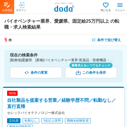
会員登録
ログイン
気になる
メニュー
バイオベンチャー業界、愛媛県、固定給25万円以上
の転
職・求人検索結果
5
条件で並び替え
件
現在の検索条件
[勤務地]愛媛県 [業種]バイオベンチャー業界-医薬品・医療機器・ライフサイエンス・医療系サービス [詳細条件](待遇・福利厚生)固定給25万円以上
新着求人をいつでもチェック
条件の変更
この条件を保存
NEW
自社製品を提案する営業／経験学歴不問／転勤なし／
直行直帰
セレックバイオテクノロジー株式会社
正社員
転勤なし
5名以上採用
職種未経験歓迎