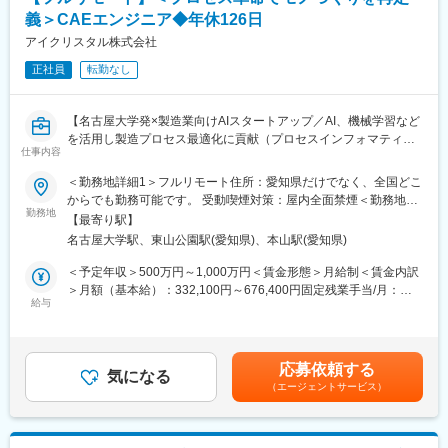
義＞CAEエンジニア◆年休126日
アイクリスタル株式会社
正社員
転勤なし
【名古屋大学発×製造業向けAIスタートアップ／AI、機械学習など
を活用し製造プロセス最適化に貢献（プロセスインフォマティク
仕事内容
ス）／週刊東洋経済「すごいベンチャー100」2024年掲載】
＜勤務地詳細1＞フルリモート住所：愛知県だけでなく、全国どこ
■業務内容
からでも勤務可能です。 受動喫煙対策：屋内全面禁煙＜勤務地詳
・製造業のクライアントからいただく現場の各種データを用い
勤務地
細2＞本社住所：愛知県名古屋市千種区不老町1 名古屋大学 TOIC
【最寄り駅】
て、シミュレーション解析業務をご担当頂きます。
受動喫煙対策：屋内全面禁煙
名古屋大学駅、東山公園駅(愛知県)、本山駅(愛知県)
・シミュレーションを有効活用し、試作や製造工程を短縮し歩留
まり向上に貢献頂きます。
＜予定年収＞500万円～1,000万円＜賃金形態＞月給制＜賃金内訳
＞月額（基本給）：332,100円～676,400円固定残業手当/月：
・オープンソースCAEのソルバー開発
給与
77,900円～158,600円（固定残業時間30時間0分/月）超過した時
・CAEとAIを組み合わせた技術開発
間外労働の残業手当は追加支給＜月給＞410,000円～835,000円
・シミュレーションを用いた顧客プロセスの課題解決
（一律手当を含む）＜昇給有無＞有＜残業手当＞有＜給与補足＞■
・CAEや物理ドメインに関するリサーチ
給与改定：年2回（1月、7月）■賞与：年2回（3月、9月）賃金は
応募依頼する
気になる
あくまでも目安の金額であり、選考を通じて上下する可能性があ
（エージェントサービス）
■業務の魅力
ります。月給(月額)は固定手当を含めた表記です。
・多種多様な製造ラインのシミュレーション業務に携わるため、
幅広い製造プロセスの知識習得が可能です。
・CAE解析にAIを組み合わせたソリューションの経験を積むこと