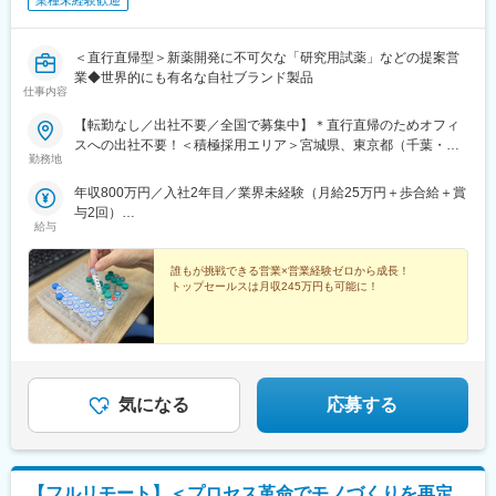
業種未経験歓迎
＜直行直帰型＞新薬開発に不可欠な「研究用試薬」などの提案営
業◆世界的にも有名な自社ブランド製品
仕事内容
【転勤なし／出社不要／全国で募集中】＊直行直帰のためオフィ
スへの出社不要！＜積極採用エリア＞宮城県、東京都（千葉・埼
勤務地
玉）、神奈川県、大阪府、兵庫県、広島県、福岡県
年収800万円／入社2年目／業界未経験（月給25万円＋歩合給＋賞
与2回）
給与
年収1200万円／入社5年目／業界未経験（月給25万円＋歩合給＋
賞与2回）
誰もが挑戦できる営業×営業経験ゼロから成長！
トップセールスは月収245万円も可能に！
気になる
応募する
【フルリモート】＜プロセス革命でモノづくりを再定