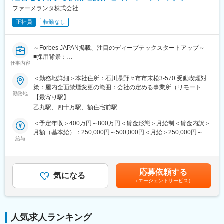
「前職の経験を活かしながら新しい技術に挑戦できる」「役員と
金調達も完了し、業界のトップランナーとして走り続けていま
ファーメランタ株式会社
もフラットに議論できる環境」「自社開発の教育システムで学び
す。
ながらスピード成長」「国家プロジェクトや大手企業との共同研
正社員
転勤なし
国家プロジェクトや大手企業との共同研究も進行中で、日本のも
究に関われる」など、成長と挑戦を両立できると声が挙がってい
のづくりに新しい常識を生み出す挑戦を続けています。
ます！
～Forbes JAPAN掲載、注目のディープテックスタートアップ～
■採用背景：
■フルリモート勤務
仕事内容
当社は、合成生物学による持続可能でスケーラブルなバイオもの
全国に顧客を有し、自社開発の教育ソフトがあるなど、日本全国
づくり拠点を構築するスタートアップです。創業以来、パイプラ
どこからでも勤務可能です。実際に隔月出社のペースで働いてい
＜勤務地詳細＞本社住所：石川県野々市市末松3-570 受動喫煙対
インと外部連携を拡大しており、R&D・事業開発・経営の「あい
る社員もいます。
策：屋内全面禁煙変更の範囲：会社の定める事業所（リモートワ
だ」を担う新規ポジションを募集します。
※入社後1か月は社員を知る目的で出社を頂きます。
勤務地
ーク含む）
【最寄り駅】
乙丸駅、四十万駅、額住宅前駅
■ポジション概要：
■当社について
研究と事業をつなぐ現場に近い距離で、技術評価・協力関係検
名古屋大学・宇治原研究室の先端研究を基盤に生まれたスタート
＜予定年収＞400万円～800万円＜賃金形態＞月給制＜賃金内訳＞
討・新技術導入に横断的に関わるエントリー～ジュニア向けポジ
アップ企業です。
月額（基本給）：250,000円～500,000円＜月給＞250,000円～
ションです。外部の研究者・企業・CDMO・ベンダーとの連携プ
製造業の「当たり前」を変える新技術である、プロセスインフォ
給与
500,000円＜昇給有無＞有＜残業手当＞有＜給与補足＞賞与あり
ロセスを学びながら、専門性とビジネス視点を広げられる役割で
マティクス（PI）で、カンや試行錯誤に頼る開発から、データ駆
（2カ月分）※今後ストックオプション導入も予定あり賃金はあく
す。バイオ領域を軸に、提携・技術選定・事業開発へ踏み出した
動のスマートなプロセスへ。
までも目安の金額であり、選考を通じて上下する可能性がありま
い方を歓迎します。
わずかな実データからデジタルツインを作り、仮想実験で最適条
す。月給(月額)は固定手当を含めた表記です。
応募依頼する
7カ国以上のメンバーが集う国際チームで、海外との共同研究・技
件を瞬時に導きます。
気になる
（エージェントサービス）
術連携・事業連携が日常的に進んでいます。
結果、開発期間は短縮、さらに高品質な製品開発につなげること
ができます。
■仕事内容：
◇社内R&D会議への参加、技術内容の整理、BD・経営陣向け資料
■差別化ポイント
人気求人ランキング
の作成補助
仲間はAIエンジニアや大手企業出身者など多彩なメンバーで、資