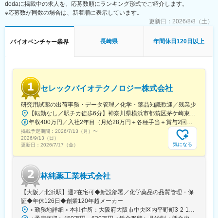
dodaに掲載中の求人を、応募数順にランキング形式でご紹介します。
◇新規PJT候補の技術的フィージビリティ検討の補助（文献調
・国家プロジェクトや大手企業との共同研究も進行中で、日本の
※応募数が同数の場合は、新着順に表示しています。
査、社内データ収集、関係部署との調整等）
ものづくりに新しい常識を生み出す挑戦を続けています。
◇顧客・共同研究先・CDMO・ベンダーなど外部ステークホルダ
更新日：
2026/8/8（土）
ーとの技術コミュニケーション支援（資料作成、打合せ準備・同
席、フォローアップ）
長崎県
年間休日120日以上
バイオベンチャー業界
◇学術・産業界の R&D 連携候補の調査、提携評価レポート作成補
助
◇社外専門家を招いたセミナー・技術講演会の企画・運営サポー
ト（候補リストアップ、日程調整、当日運営等）
◇AIツール、ラボオートメーション、先端分析機器などの新技術
セレックバイオテクノロジー株式会社
導入における情報収集、デモ調整、評価結果の整理
◇プロジェクト・パートナー・技術動向に関する社内データベー
研究用試薬の出荷事務・データ管理／化学・薬品知識歓迎／残業少
ス/トラッカーの更新・管理
【転勤なし／駅チカ徒歩6分】神奈川県横浜市都筑区茅ケ崎東4-5-34 長沢ビル＊U.Iターン歓迎
年収400万円／入社2年目（月給28万円＋各種手当＋賞与2回） 年収500万円／入社5年目（月給30万円＋各種手当＋賞与2回）
■仕事魅力：
掲載予定期間：
2026/7/13（月）
〜
◇R&D・BD・経営の交差点で、会社の技術判断と提携判断のプロ
2026/9/13（日）
セスを学べる
気になる
更新日：
2026/7/17（金）
◇学術・産業界の最前線にいる研究者や企業と接点を持てる
◇AI/自動化/先端分析(オミクス、ECHO MS 等)等、最新技術に触
れられる
林純薬工業株式会社
◇スタートアップらしいスピード感の中で、専門性と実務経験を
急速に広げられる
【大阪／北浜駅】週2在宅可◆新設部署／化学薬品の品質管理・保
◇海外パートナー訪問や国際学会への出張機会など、国内外でグ
証◆年休126日◆創業120年超メーカー
ローバルな実務経験を積める
＜勤務地詳細＞本社住所：大阪府大阪市中央区内平野町3-2-12 HPCビル勤務地最寄駅：Osaka Metro堺筋線／北浜駅受動喫煙対策：屋内全面禁煙変更の範囲：会社の定める事業所
◇石川を拠点としつつ、能力・役割に応じてフルリモートも相談