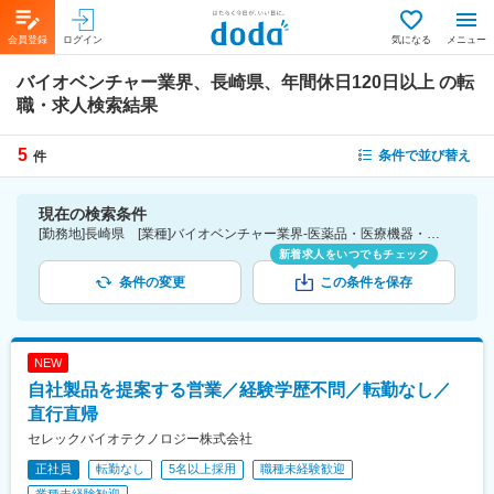
会員登録
ログイン
気になる
メニュー
バイオベンチャー業界、長崎県、年間休日120日以上
の転
職・求人検索結果
5
条件で並び替え
件
現在の検索条件
[勤務地]長崎県 [業種]バイオベンチャー業界-医薬品・医療機器・ライフサイエンス・医療系サービス [こだわり条件ピックアップ]年間休日120日以上 [詳細条件](休日・働き方)年間休日120日以上
新着求人をいつでもチェック
条件の変更
この条件を保存
NEW
自社製品を提案する営業／経験学歴不問／転勤なし／
直行直帰
セレックバイオテクノロジー株式会社
正社員
転勤なし
5名以上採用
職種未経験歓迎