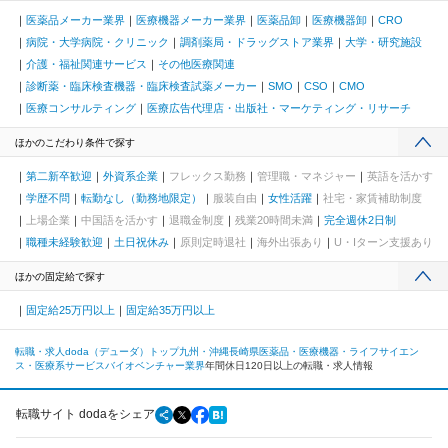
医薬品メーカー業界
医療機器メーカー業界
医薬品卸
医療機器卸
CRO
病院・大学病院・クリニック
調剤薬局・ドラッグストア業界
大学・研究施設
介護・福祉関連サービス
その他医療関連
診断薬・臨床検査機器・臨床検査試薬メーカー
SMO
CSO
CMO
医療コンサルティング
医療広告代理店・出版社・マーケティング・リサーチ
ほかのこだわり条件で探す
第二新卒歓迎
外資系企業
フレックス勤務
管理職・マネジャー
英語を活かす
学歴不問
転勤なし（勤務地限定）
服装自由
女性活躍
社宅・家賃補助制度
上場企業
中国語を活かす
退職金制度
残業20時間未満
完全週休2日制
職種未経験歓迎
土日祝休み
原則定時退社
海外出張あり
U・Iターン支援あり
ほかの固定給で探す
固定給25万円以上
固定給35万円以上
転職・求人doda（デューダ）トップ
九州・沖縄
長崎県
医薬品・医療機器・ライフサイエン
ス・医療系サービス
バイオベンチャー業界
年間休日120日以上の転職・求人情報
転職サイト dodaをシェア