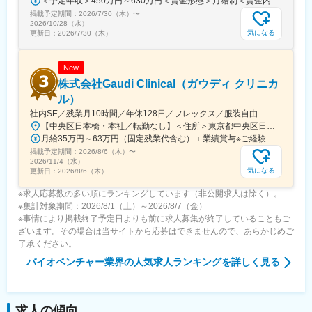
＜予定年収＞450万円～630万円＜賃金形態＞月給制＜賃金内訳＞月額（基本給）：263,000円～371,000円＜月給＞263,000円～371,000円＜昇給有無＞有＜残業手当＞有＜給与補足＞■年収補足：・賞与実績／年2回、昨年度実績5ヵ月分・最終面接にて等級を決定。管理監督者の場合は残業手当なし。賃金はあくまでも目安の金額であり、選考を通じて上下する可能性があります。月給(月額)は固定手当を含めた表記です。
可能
掲載予定期間：
2026/7/30（木）
〜
2026/10/28（水）
変更の範囲：会社の定める業務
気になる
更新日：
2026/7/30（木）
New
株式会社Gaudi Clinical（ガウディ クリニカ
ル）
社内SE／残業月10時間／年休128日／フレックス／服装自由
【中央区日本橋・本社／転勤なし】＜住所＞東京都中央区日本橋本町4-8-15 ネオカワイビル10F＜アクセス＞・JR「新日本橋駅」から徒歩1分、「神田駅」から徒歩8分・東京メトロ「三越前駅」から徒歩5分、「小伝馬町駅」から徒歩5分※受動喫煙対策あり（屋内全面禁煙）
月給35万円～63万円（固定残業代含む）＋業績賞与※ご経験・スキルを考慮の上決定いたします※固定残業代は、時間外労働の有無にかかわらず月35時間分を、月8万3400円～15万円支給。（35時間を超える時間外労働分は追加で支給）
掲載予定期間：
2026/8/6（木）
〜
2026/11/4（水）
気になる
更新日：
2026/8/6（木）
※求人応募数の多い順にランキングしています（非公開求人は除く）。
※集計対象期間：2026/8/1（土）～2026/8/7（金）
※事情により掲載終了予定日よりも前に求人募集が終了していることもご
ざいます。その場合は当サイトから応募はできませんので、あらかじめご
了承ください。
バイオベンチャー業界
の人気求人ランキングを詳しく見る
求人の傾向