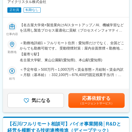
アイクリスタル株式会社
もフラットに議論できる環境」「自社開発の教育システムで学び
す。
ながらスピード成長」「国家プロジェクトや大手企業との共同研
正社員
転勤なし
国家プロジェクトや大手企業との共同研究も進行中で、日本のも
究に関われる」など、成長と挑戦を両立できると声が挙がってい
のづくりに新しい常識を生み出す挑戦を続けています。
ます！
【名古屋大学発×製造業向けAIスタートアップ／AI、機械学習など
を活用し製造プロセス最適化に貢献（プロセスインフォマティク
■フルリモート勤務
仕事内容
ス）／週刊東洋経済「すごいベンチャー100」2024年掲載】
全国に顧客を有し、自社開発の教育ソフトがあるなど、日本全国
どこからでも勤務可能です。実際に隔月出社のペースで働いてい
＜勤務地詳細1＞フルリモート住所：愛知県だけでなく、全国どこ
■業務内容
る社員もいます。
からでも勤務可能です。 受動喫煙対策：屋内全面禁煙＜勤務地詳
・製造業のクライアントからいただく現場の各種データを用い
※入社後1か月は社員を知る目的で出社を頂きます。
勤務地
細2＞本社住所：愛知県名古屋市千種区不老町1 名古屋大学 TOIC
【最寄り駅】
て、シミュレーション解析業務をご担当頂きます。
受動喫煙対策：屋内全面禁煙
名古屋大学駅、東山公園駅(愛知県)、本山駅(愛知県)
・シミュレーションを有効活用し、試作や製造工程を短縮し歩留
■当社について
まり向上に貢献頂きます。
名古屋大学・宇治原研究室の先端研究を基盤に生まれたスタート
＜予定年収＞500万円～1,000万円＜賃金形態＞月給制＜賃金内訳
アップ企業です。
＞月額（基本給）：332,100円～676,400円固定残業手当/月：
・オープンソースCAEのソルバー開発
製造業の「当たり前」を変える新技術である、プロセスインフォ
給与
77,900円～158,600円（固定残業時間30時間0分/月）超過した時
・CAEとAIを組み合わせた技術開発
マティクス（PI）で、カンや試行錯誤に頼る開発から、データ駆
間外労働の残業手当は追加支給＜月給＞410,000円～835,000円
・シミュレーションを用いた顧客プロセスの課題解決
動のスマートなプロセスへ。
（一律手当を含む）＜昇給有無＞有＜残業手当＞有＜給与補足＞■
・CAEや物理ドメインに関するリサーチ
わずかな実データからデジタルツインを作り、仮想実験で最適条
給与改定：年2回（1月、7月）■賞与：年2回（3月、9月）賃金は
応募依頼する
件を瞬時に導きます。
気になる
あくまでも目安の金額であり、選考を通じて上下する可能性があ
（エージェントサービス）
■業務の魅力
結果、開発期間は短縮、さらに高品質な製品開発につなげること
ります。月給(月額)は固定手当を含めた表記です。
・多種多様な製造ラインのシミュレーション業務に携わるため、
ができます。
幅広い製造プロセスの知識習得が可能です。
・CAE解析にAIを組み合わせたソリューションの経験を積むこと
■差別化ポイント
【石川/フルリモート相談可】バイオ事業開発│R&Dと
が可能です。
仲間はAIエンジニアや大手企業出身者など多彩なメンバーで、資
経営を横断する技術連携推進（ディープテック）
・クライアントの製造現場のエンジニアの方々とのコミュニケー
金調達も完了し、業界のトップランナーとして走り続けていま