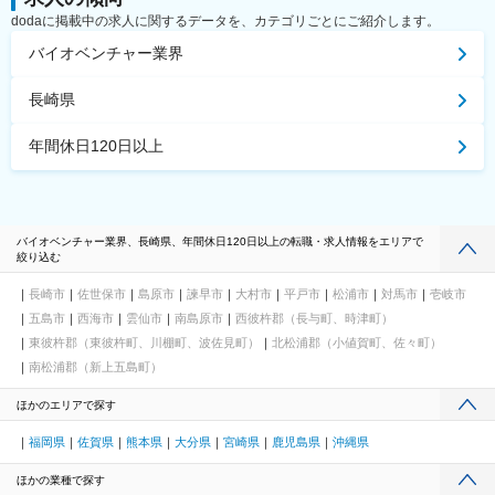
dodaに掲載中の求人に関するデータを、カテゴリごとにご紹介します。
バイオベンチャー業界
長崎県
年間休日120日以上
バイオベンチャー業界、長崎県、年間休日120日以上の転職・求人情報をエリアで
絞り込む
長崎市
佐世保市
島原市
諫早市
大村市
平戸市
松浦市
対馬市
壱岐市
五島市
西海市
雲仙市
南島原市
西彼杵郡（長与町、時津町）
東彼杵郡（東彼杵町、川棚町、波佐見町）
北松浦郡（小値賀町、佐々町）
南松浦郡（新上五島町）
ほかのエリアで探す
福岡県
佐賀県
熊本県
大分県
宮崎県
鹿児島県
沖縄県
ほかの業種で探す