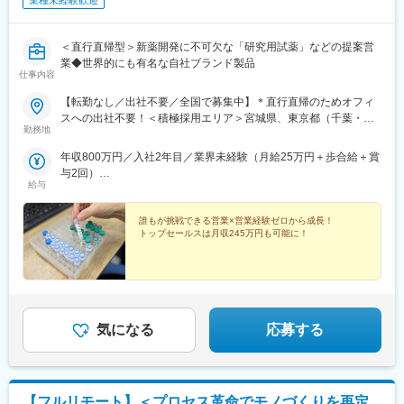
業種未経験歓迎
＜直行直帰型＞新薬開発に不可欠な「研究用試薬」などの提案営
業◆世界的にも有名な自社ブランド製品
仕事内容
【転勤なし／出社不要／全国で募集中】＊直行直帰のためオフィ
スへの出社不要！＜積極採用エリア＞宮城県、東京都（千葉・埼
勤務地
玉）、神奈川県、大阪府、兵庫県、広島県、福岡県
年収800万円／入社2年目／業界未経験（月給25万円＋歩合給＋賞
与2回）
給与
年収1200万円／入社5年目／業界未経験（月給25万円＋歩合給＋
賞与2回）
誰もが挑戦できる営業×営業経験ゼロから成長！
トップセールスは月収245万円も可能に！
気になる
応募する
【フルリモート】＜プロセス革命でモノづくりを再定