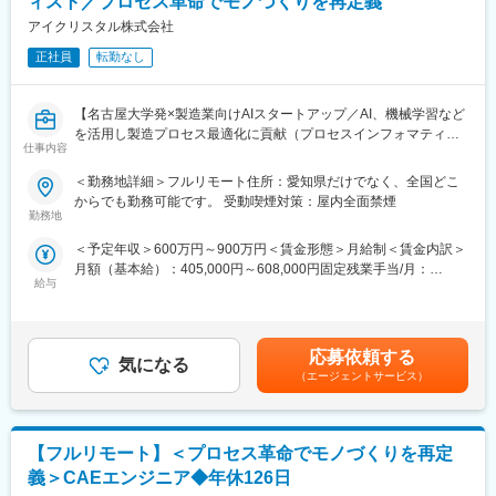
ィスト／プロセス革命でモノづくりを再定義
「前職の経験を活かしながら新しい技術に挑戦できる」「役員と
アイクリスタル株式会社
もフラットに議論できる環境」「自社開発の教育システムで学び
ながらスピード成長」「国家プロジェクトや大手企業との共同研
正社員
転勤なし
究に関われる」など、成長と挑戦を両立できると声が挙がってい
ます！
【名古屋大学発×製造業向けAIスタートアップ／AI、機械学習など
を活用し製造プロセス最適化に貢献（プロセスインフォマティク
■フルリモート勤務
仕事内容
ス）／週刊東洋経済「すごいベンチャー100」2024年掲載】
全国に顧客を有し、自社開発の教育ソフトがあるなど、日本全国
どこからでも勤務可能です。実際に隔月出社のペースで働いてい
＜勤務地詳細＞フルリモート住所：愛知県だけでなく、全国どこ
■業務内容
る社員もいます。
からでも勤務可能です。 受動喫煙対策：屋内全面禁煙
製造業のクライアントから頂く現場の各種データを解析し、生産
※入社後1か月は社員を知る目的で出社を頂きます。
勤務地
設備の性能向上や生産プロセス最適化に繋がるソリューション提
＜予定年収＞600万円～900万円＜賃金形態＞月給制＜賃金内訳＞
案を担当して頂きます。企業や大学との共同研究プロジェクトも
■当社について
月額（基本給）：405,000円～608,000円固定残業手当/月：
多く、新規性のあるものについては学会発表や論文投稿、特許の
名古屋大学・宇治原研究室の先端研究を基盤に生まれたスタート
給与
95,000円～143,000円（固定残業時間30時間0分/月）超過した時
取得等をして頂くことも可能です。
アップ企業です。
間外労働の残業手当は追加支給＜月給＞500,000円～751,000円
≪ポイント≫
製造業の「当たり前」を変える新技術である、プロセスインフォ
（一律手当を含む）＜昇給有無＞有＜残業手当＞有＜給与補足＞■
・クライアントの製造・開発プロセスをインフォマティクス技術
マティクス（PI）で、カンや試行錯誤に頼る開発から、データ駆
給与改定：年2回（１月、７月）■賞与：年2回（3月、9月）賃金
で最適化し、顧客の製品の品質向上やスピード向上、不良率の低
動のスマートなプロセスへ。わずかな実データからデジタルツイ
応募依頼する
気になる
はあくまでも目安の金額であり、選考を通じて上下する可能性が
減などに貢献します。
ンを作り、仮想実験で最適条件を瞬時に導きます。
（エージェントサービス）
あります。月給(月額)は固定手当を含めた表記です。
・製造現場のエンジニアとコミュニケーション機会も豊富です。
結果、開発期間は短縮、さらに高品質な製品開発に繋げることが
現場の方から情報を引き出すためコミュニケーション力や課題を
できます。
抽出し整理する力が身につきます。
【フルリモート】＜プロセス革命でモノづくりを再定
■差別化ポイント
■中途入社者からの声
仲間はAIエンジニアや大手企業出身者など多彩なメンバーで、資
義＞CAEエンジニア◆年休126日
「前職の経験を活かしながら新しい技術に挑戦できる」「役員と
金調達も完了し、業界のトップランナーとして走り続けていま