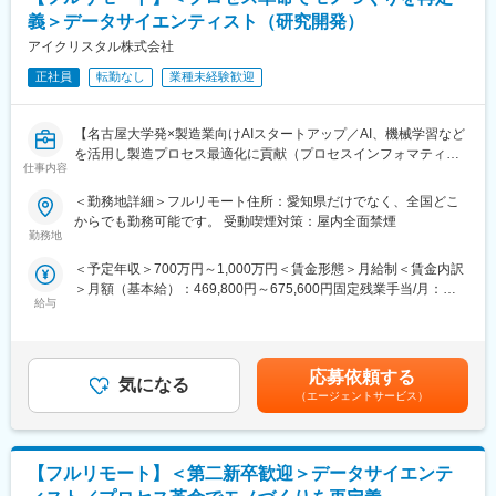
義＞データサイエンティスト（研究開発）
アイクリスタル株式会社
正社員
転勤なし
業種未経験歓迎
【名古屋大学発×製造業向けAIスタートアップ／AI、機械学習など
を活用し製造プロセス最適化に貢献（プロセスインフォマティク
仕事内容
ス）／週刊東洋経済「すごいベンチャー100」2024年掲載】
＜勤務地詳細＞フルリモート住所：愛知県だけでなく、全国どこ
■業務内容
からでも勤務可能です。 受動喫煙対策：屋内全面禁煙
機械学習や統計学、数理最適化を駆使して製造業における課題解
勤務地
決を行います。課題に対する適切な手法の検討や新規開発を行っ
＜予定年収＞700万円～1,000万円＜賃金形態＞月給制＜賃金内訳
て頂きます。企業や研究所、大学との共同研究プロジェクトも多
＞月額（基本給）：469,800円～675,600円固定残業手当/月：
く、新規性のあるものについては学会発表や論文投稿、特許の取
給与
110,200円～158,400円（固定残業時間30時間0分/月）超過した時
得等をして頂くことも可能です。
間外労働の残業手当は追加支給＜月給＞580,000円～834,000円
≪ポイント≫
（一律手当を含む）＜昇給有無＞有＜残業手当＞有＜給与補足＞■
・多種多様なデータを扱うため幅広い知識が身に付きます。もの
給与改定：年2回（１月、７月）■賞与：年2回（3月、9月）賃金
づくりを根本から改善し、直接社会の役に立てます。
応募依頼する
気になる
はあくまでも目安の金額であり、選考を通じて上下する可能性が
・製造業ドメイン知識を持つ社員との議論をしながらの機械学
（エージェントサービス）
あります。月給(月額)は固定手当を含めた表記です。
習、統計的手法や数理最適化を用いて課題解決に取り組めます。
研究要素・新規性のあるものについては学会発表や論文投稿、特
許の取得等をすることも可能です。
【フルリモート】＜第二新卒歓迎＞データサイエンテ
■中途入社者からの声