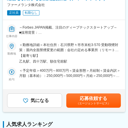
ション機会も豊富です。現場の方から情報を引き出すためのコミ
ファーメランタ株式会社
す。
ュニケーション力が求められます。
国家プロジェクトや大手企業との共同研究も進行中で、日本のも
正社員
転勤なし
のづくりに新しい常識を生み出す挑戦を続けています。
■中途入社者からの声
「前職の経験を活かしながら新しい技術に挑戦できる」「役員と
～Forbes JAPAN掲載、注目のディープテックスタートアップ～
もフラットに議論できる」「自社開発の教育システムで学びなが
■採用背景：
らスピード成長」「国家プロジェクトや大手企業との共同研究に
仕事内容
当社は、合成生物学による持続可能でスケーラブルなバイオもの
関われる」などの声が挙がっています！
づくり拠点を構築するスタートアップです。創業以来、パイプラ
＜勤務地詳細＞本社住所：石川県野々市市末松3-570 受動喫煙対
インと外部連携を拡大しており、R&D・事業開発・経営の「あい
策：屋内全面禁煙変更の範囲：会社の定める事業所（リモートワ
■フルリモート勤務
だ」を担う新規ポジションを募集します。
勤務地
ーク含む）
全国に顧客を有し、自社開発の教育ソフトがあるなど、日本全国
【最寄り駅】
どこからでも勤務可能です。実際に隔月出社のペースで働いてい
乙丸駅、四十万駅、額住宅前駅
■ポジション概要：
る社員もいます。
研究と事業をつなぐ現場に近い距離で、技術評価・協力関係検
＜予定年収＞400万円～800万円＜賃金形態＞月給制＜賃金内訳＞
※入社後1か月は社員を知る目的で出社を頂きます。
討・新技術導入に横断的に関わるエントリー～ジュニア向けポジ
月額（基本給）：250,000円～500,000円＜月給＞250,000円～
ションです。外部の研究者・企業・CDMO・ベンダーとの連携プ
給与
500,000円＜昇給有無＞有＜残業手当＞有＜給与補足＞賞与あり
■当社について
ロセスを学びながら、専門性とビジネス視点を広げられる役割で
（2カ月分）※今後ストックオプション導入も予定あり賃金はあく
・名古屋大学・宇治原研究室の先端研究を基盤に生まれたスター
す。バイオ領域を軸に、提携・技術選定・事業開発へ踏み出した
までも目安の金額であり、選考を通じて上下する可能性がありま
トアップ企業です。
い方を歓迎します。
す。月給(月額)は固定手当を含めた表記です。
・製造業の「当たり前」を変える新技術である、プロセスインフ
応募依頼する
7カ国以上のメンバーが集う国際チームで、海外との共同研究・技
気になる
ォマティクス（PI）で、カンや試行錯誤に頼る開発から、データ
（エージェントサービス）
術連携・事業連携が日常的に進んでいます。
駆動のスマートなプロセスへ。僅かな実データからデジタルツイ
ンを作り、仮想実験で最適条件を瞬時に導きます。結果、開発期
■仕事内容：
間は短縮、さらに高品質な製品開発に繋げることができます。
◇社内R&D会議への参加、技術内容の整理、BD・経営陣向け資料
・仲間はAIエンジニアや大手企業出身者など多彩なメンバーで構
人気求人ランキング
の作成補助
成され、資金調達も完了しています。