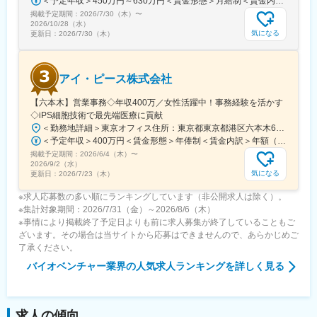
＜予定年収＞450万円～630万円＜賃金形態＞月給制＜賃金内訳＞月額（基本給）：263,000円～371,000円＜月給＞263,000円～371,000円＜昇給有無＞有＜残業手当＞有＜給与補足＞■年収補足：・賞与実績／年2回、昨年度実績5ヵ月分・最終面接にて等級を決定。管理監督者の場合は残業手当なし。賃金はあくまでも目安の金額であり、選考を通じて上下する可能性があります。月給(月額)は固定手当を含めた表記です。
可能
掲載予定期間：
2026/7/30（木）
〜
2026/10/28（水）
変更の範囲：会社の定める業務
気になる
更新日：
2026/7/30（木）
アイ・ピース株式会社
【六本木】営業事務◇年収400万／女性活躍中！事務経験を活かす
◇iPS細胞技術で最先端医療に貢献
＜勤務地詳細＞東京オフィス住所：東京都東京都港区六本木6-15-1 勤務地最寄駅：東京メトロ 日比谷線／六本木駅受動喫煙対策：屋内全面禁煙変更の範囲：会社の定める事業所
＜予定年収＞400万円＜賃金形態＞年俸制＜賃金内訳＞年額（基本給）：3,108,920円固定残業手当/月：74,490円（固定残業時間40時間0分/月）超過した時間外労働の残業手当は追加支給＜月額＞333,566円（12分割）（一律手当を含む）＜昇給有無＞有＜残業手当＞有＜給与補足＞※固定残業代制、超過分別途支給賃金はあくまでも目安の金額であり、選考を通じて上下する可能性があります。月給(月額)は固定手当を含めた表記です。
掲載予定期間：
2026/6/4（木）
〜
2026/9/2（水）
気になる
更新日：
2026/7/23（木）
※求人応募数の多い順にランキングしています（非公開求人は除く）。
※集計対象期間：2026/7/31（金）～2026/8/6（木）
※事情により掲載終了予定日よりも前に求人募集が終了していることもご
ざいます。その場合は当サイトから応募はできませんので、あらかじめご
了承ください。
バイオベンチャー業界
の人気求人ランキングを詳しく見る
求人の傾向