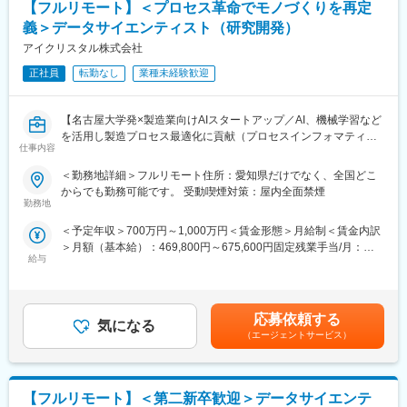
【フルリモート】＜プロセス革命でモノづくりを再定
が可能です。
義＞データサイエンティスト（研究開発）
・クライアントの製造現場のエンジニアの方々とのコミュニケー
ション機会も豊富です。現場の方から情報を引き出すためのコミ
アイクリスタル株式会社
ュニケーション力が求められます。
正社員
転勤なし
業種未経験歓迎
■中途入社者からの声
「前職の経験を活かしながら新しい技術に挑戦できる」「役員と
【名古屋大学発×製造業向けAIスタートアップ／AI、機械学習など
もフラットに議論できる」「自社開発の教育システムで学びなが
を活用し製造プロセス最適化に貢献（プロセスインフォマティク
らスピード成長」「国家プロジェクトや大手企業との共同研究に
仕事内容
ス）／週刊東洋経済「すごいベンチャー100」2024年掲載】
関われる」などの声が挙がっています！
＜勤務地詳細＞フルリモート住所：愛知県だけでなく、全国どこ
■業務内容
からでも勤務可能です。 受動喫煙対策：屋内全面禁煙
■フルリモート勤務
機械学習や統計学、数理最適化を駆使して製造業における課題解
勤務地
全国に顧客を有し、自社開発の教育ソフトがあるなど、日本全国
決を行います。課題に対する適切な手法の検討や新規開発を行っ
どこからでも勤務可能です。実際に隔月出社のペースで働いてい
＜予定年収＞700万円～1,000万円＜賃金形態＞月給制＜賃金内訳
て頂きます。企業や研究所、大学との共同研究プロジェクトも多
る社員もいます。
＞月額（基本給）：469,800円～675,600円固定残業手当/月：
く、新規性のあるものについては学会発表や論文投稿、特許の取
※入社後1か月は社員を知る目的で出社を頂きます。
給与
110,200円～158,400円（固定残業時間30時間0分/月）超過した時
得等をして頂くことも可能です。
間外労働の残業手当は追加支給＜月給＞580,000円～834,000円
≪ポイント≫
■当社について
（一律手当を含む）＜昇給有無＞有＜残業手当＞有＜給与補足＞■
・多種多様なデータを扱うため幅広い知識が身に付きます。もの
・名古屋大学・宇治原研究室の先端研究を基盤に生まれたスター
給与改定：年2回（１月、７月）■賞与：年2回（3月、9月）賃金
づくりを根本から改善し、直接社会の役に立てます。
応募依頼する
トアップ企業です。
気になる
はあくまでも目安の金額であり、選考を通じて上下する可能性が
・製造業ドメイン知識を持つ社員との議論をしながらの機械学
（エージェントサービス）
・製造業の「当たり前」を変える新技術である、プロセスインフ
あります。月給(月額)は固定手当を含めた表記です。
習、統計的手法や数理最適化を用いて課題解決に取り組めます。
ォマティクス（PI）で、カンや試行錯誤に頼る開発から、データ
研究要素・新規性のあるものについては学会発表や論文投稿、特
駆動のスマートなプロセスへ。僅かな実データからデジタルツイ
許の取得等をすることも可能です。
ンを作り、仮想実験で最適条件を瞬時に導きます。結果、開発期
【フルリモート】＜第二新卒歓迎＞データサイエンテ
間は短縮、さらに高品質な製品開発に繋げることができます。