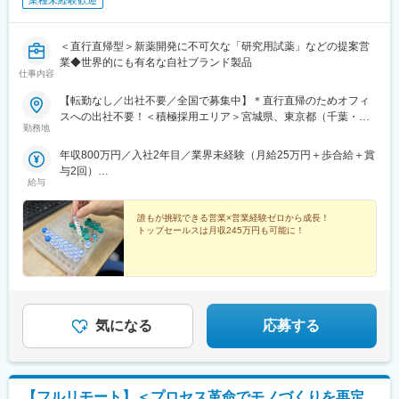
業種未経験歓迎
＜直行直帰型＞新薬開発に不可欠な「研究用試薬」などの提案営
業◆世界的にも有名な自社ブランド製品
仕事内容
【転勤なし／出社不要／全国で募集中】＊直行直帰のためオフィ
スへの出社不要！＜積極採用エリア＞宮城県、東京都（千葉・埼
勤務地
玉）、神奈川県、大阪府、兵庫県、広島県、福岡県
年収800万円／入社2年目／業界未経験（月給25万円＋歩合給＋賞
与2回）
給与
年収1200万円／入社5年目／業界未経験（月給25万円＋歩合給＋
賞与2回）
誰もが挑戦できる営業×営業経験ゼロから成長！
トップセールスは月収245万円も可能に！
気になる
応募する
【フルリモート】＜プロセス革命でモノづくりを再定