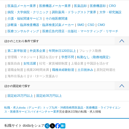
医薬品メーカー業界
医療機器メーカー業界
医薬品卸
医療機器卸
CRO
病院・大学病院・クリニック
調剤薬局・ドラッグストア業界
大学・研究施設
介護・福祉関連サービス
その他医療関連
診断薬・臨床検査機器・臨床検査試薬メーカー
SMO
CSO
CMO
医療コンサルティング
医療広告代理店・出版社・マーケティング・リサーチ
ほかのこだわり条件で探す
第二新卒歓迎
外資系企業
年間休日120日以上
フレックス勤務
管理職・マネジャー
英語を活かす
学歴不問
転勤なし（勤務地限定）
服装自由
女性活躍
社宅・家賃補助制度
上場企業
中国語を活かす
退職金制度
残業20時間未満
職種未経験歓迎
土日祝休み
原則定時退社
海外出張あり
U・Iターン支援あり
ほかの固定給で探す
固定給25万円以上
固定給35万円以上
転職・求人doda（デューダ）トップ
九州・沖縄
長崎県
医薬品・医療機器・ライフサイエン
ス・医療系サービス
バイオベンチャー業界
完全週休2日制の転職・求人情報
転職サイト dodaをシェア