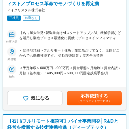
■中途入社者からの声
ィスト／プロセス革命でモノづくりを再定義
・仲間はAIエンジニアや大手企業出身者など多彩なメンバーで構
「前職の経験を活かしながら新しい技術に挑戦できる」「役員と
アイクリスタル株式会社
成され、資金調達も完了しています。
もフラットに議論できる環境」「自社開発の教育システムで学び
・国家プロジェクトや大手企業との共同研究も進行中で、日本の
ながらスピード成長」「国家プロジェクトや大手企業との共同研
正社員
転勤なし
ものづくりに新しい常識を生み出す挑戦を続けています。
究に関われる」など、成長と挑戦を両立できると声が挙がってい
ます！
【名古屋大学発×製造業向けAIスタートアップ／AI、機械学習など
を活用し製造プロセス最適化に貢献（プロセスインフォマティク
■フルリモート勤務
仕事内容
ス）／週刊東洋経済「すごいベンチャー100」2024年掲載】
全国に顧客を有し、自社開発の教育ソフトがあるなど、日本全国
どこからでも勤務可能です。実際に隔月出社のペースで働いてい
＜勤務地詳細＞フルリモート住所：愛知県だけでなく、全国どこ
■業務内容
る社員もいます。
からでも勤務可能です。 受動喫煙対策：屋内全面禁煙
製造業のクライアントから頂く現場の各種データを解析し、生産
※入社後1か月は社員を知る目的で出社を頂きます。
勤務地
設備の性能向上や生産プロセス最適化に繋がるソリューション提
＜予定年収＞600万円～900万円＜賃金形態＞月給制＜賃金内訳＞
案を担当して頂きます。企業や大学との共同研究プロジェクトも
■当社について
月額（基本給）：405,000円～608,000円固定残業手当/月：
多く、新規性のあるものについては学会発表や論文投稿、特許の
名古屋大学・宇治原研究室の先端研究を基盤に生まれたスタート
給与
95,000円～143,000円（固定残業時間30時間0分/月）超過した時
取得等をして頂くことも可能です。
アップ企業です。
間外労働の残業手当は追加支給＜月給＞500,000円～751,000円
≪ポイント≫
製造業の「当たり前」を変える新技術である、プロセスインフォ
（一律手当を含む）＜昇給有無＞有＜残業手当＞有＜給与補足＞■
・クライアントの製造・開発プロセスをインフォマティクス技術
マティクス（PI）で、カンや試行錯誤に頼る開発から、データ駆
給与改定：年2回（１月、７月）■賞与：年2回（3月、9月）賃金
で最適化し、顧客の製品の品質向上やスピード向上、不良率の低
動のスマートなプロセスへ。わずかな実データからデジタルツイ
応募依頼する
気になる
はあくまでも目安の金額であり、選考を通じて上下する可能性が
減などに貢献します。
ンを作り、仮想実験で最適条件を瞬時に導きます。
（エージェントサービス）
あります。月給(月額)は固定手当を含めた表記です。
・製造現場のエンジニアとコミュニケーション機会も豊富です。
結果、開発期間は短縮、さらに高品質な製品開発に繋げることが
現場の方から情報を引き出すためコミュニケーション力や課題を
できます。
抽出し整理する力が身につきます。
【石川/フルリモート相談可】バイオ事業開発│R&Dと
■差別化ポイント
■中途入社者からの声
仲間はAIエンジニアや大手企業出身者など多彩なメンバーで、資
経営を横断する技術連携推進（ディープテック）