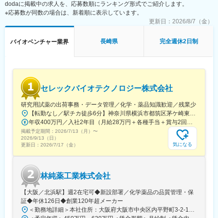
dodaに掲載中の求人を、応募数順にランキング形式でご紹介します。
◇新規PJT候補の技術的フィージビリティ検討の補助（文献調
金調達も完了し、業界のトップランナーとして走り続けていま
※応募数が同数の場合は、新着順に表示しています。
査、社内データ収集、関係部署との調整等）
す。
◇顧客・共同研究先・CDMO・ベンダーなど外部ステークホルダ
更新日：
2026/8/7（金）
国家プロジェクトや大手企業との共同研究も進行中で、日本のも
ーとの技術コミュニケーション支援（資料作成、打合せ準備・同
のづくりに新しい常識を生み出す挑戦を続けています。
席、フォローアップ）
長崎県
完全週休2日制
バイオベンチャー業界
◇学術・産業界の R&D 連携候補の調査、提携評価レポート作成補
助
◇社外専門家を招いたセミナー・技術講演会の企画・運営サポー
ト（候補リストアップ、日程調整、当日運営等）
◇AIツール、ラボオートメーション、先端分析機器などの新技術
セレックバイオテクノロジー株式会社
導入における情報収集、デモ調整、評価結果の整理
◇プロジェクト・パートナー・技術動向に関する社内データベー
研究用試薬の出荷事務・データ管理／化学・薬品知識歓迎／残業少
ス/トラッカーの更新・管理
【転勤なし／駅チカ徒歩6分】神奈川県横浜市都筑区茅ケ崎東4-5-34 長沢ビル＊U.Iターン歓迎
年収400万円／入社2年目（月給28万円＋各種手当＋賞与2回） 年収500万円／入社5年目（月給30万円＋各種手当＋賞与2回）
■仕事魅力：
掲載予定期間：
2026/7/13（月）
〜
◇R&D・BD・経営の交差点で、会社の技術判断と提携判断のプロ
2026/9/13（日）
セスを学べる
気になる
更新日：
2026/7/17（金）
◇学術・産業界の最前線にいる研究者や企業と接点を持てる
◇AI/自動化/先端分析(オミクス、ECHO MS 等)等、最新技術に触
れられる
林純薬工業株式会社
◇スタートアップらしいスピード感の中で、専門性と実務経験を
急速に広げられる
【大阪／北浜駅】週2在宅可◆新設部署／化学薬品の品質管理・保
◇海外パートナー訪問や国際学会への出張機会など、国内外でグ
証◆年休126日◆創業120年超メーカー
ローバルな実務経験を積める
＜勤務地詳細＞本社住所：大阪府大阪市中央区内平野町3-2-12 HPCビル勤務地最寄駅：Osaka Metro堺筋線／北浜駅受動喫煙対策：屋内全面禁煙変更の範囲：会社の定める事業所
◇石川を拠点としつつ、能力・役割に応じてフルリモートも相談