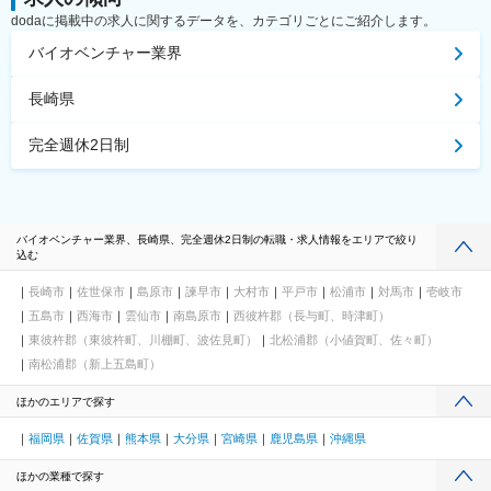
dodaに掲載中の求人に関するデータを、カテゴリごとにご紹介します。
バイオベンチャー業界
長崎県
完全週休2日制
バイオベンチャー業界、長崎県、完全週休2日制の転職・求人情報をエリアで絞り
込む
長崎市
佐世保市
島原市
諫早市
大村市
平戸市
松浦市
対馬市
壱岐市
五島市
西海市
雲仙市
南島原市
西彼杵郡（長与町、時津町）
東彼杵郡（東彼杵町、川棚町、波佐見町）
北松浦郡（小値賀町、佐々町）
南松浦郡（新上五島町）
ほかのエリアで探す
福岡県
佐賀県
熊本県
大分県
宮崎県
鹿児島県
沖縄県
ほかの業種で探す