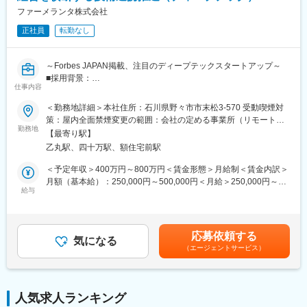
「前職の経験を活かしながら新しい技術に挑戦できる」「役員と
金調達も完了し、業界のトップランナーとして走り続けていま
ファーメランタ株式会社
もフラットに議論できる環境」「自社開発の教育システムで学び
す。
ながらスピード成長」「国家プロジェクトや大手企業との共同研
正社員
転勤なし
国家プロジェクトや大手企業との共同研究も進行中で、日本のも
究に関われる」など、成長と挑戦を両立できると声が挙がってい
のづくりに新しい常識を生み出す挑戦を続けています。
ます！
～Forbes JAPAN掲載、注目のディープテックスタートアップ～
■採用背景：
■フルリモート勤務
仕事内容
当社は、合成生物学による持続可能でスケーラブルなバイオもの
全国に顧客を有し、自社開発の教育ソフトがあるなど、日本全国
づくり拠点を構築するスタートアップです。創業以来、パイプラ
どこからでも勤務可能です。実際に隔月出社のペースで働いてい
＜勤務地詳細＞本社住所：石川県野々市市末松3-570 受動喫煙対
インと外部連携を拡大しており、R&D・事業開発・経営の「あい
る社員もいます。
策：屋内全面禁煙変更の範囲：会社の定める事業所（リモートワ
だ」を担う新規ポジションを募集します。
※入社後1か月は社員を知る目的で出社を頂きます。
勤務地
ーク含む）
【最寄り駅】
乙丸駅、四十万駅、額住宅前駅
■ポジション概要：
■当社について
研究と事業をつなぐ現場に近い距離で、技術評価・協力関係検
名古屋大学・宇治原研究室の先端研究を基盤に生まれたスタート
＜予定年収＞400万円～800万円＜賃金形態＞月給制＜賃金内訳＞
討・新技術導入に横断的に関わるエントリー～ジュニア向けポジ
アップ企業です。
月額（基本給）：250,000円～500,000円＜月給＞250,000円～
ションです。外部の研究者・企業・CDMO・ベンダーとの連携プ
製造業の「当たり前」を変える新技術である、プロセスインフォ
給与
500,000円＜昇給有無＞有＜残業手当＞有＜給与補足＞賞与あり
ロセスを学びながら、専門性とビジネス視点を広げられる役割で
マティクス（PI）で、カンや試行錯誤に頼る開発から、データ駆
（2カ月分）※今後ストックオプション導入も予定あり賃金はあく
す。バイオ領域を軸に、提携・技術選定・事業開発へ踏み出した
動のスマートなプロセスへ。
までも目安の金額であり、選考を通じて上下する可能性がありま
い方を歓迎します。
わずかな実データからデジタルツインを作り、仮想実験で最適条
す。月給(月額)は固定手当を含めた表記です。
応募依頼する
7カ国以上のメンバーが集う国際チームで、海外との共同研究・技
件を瞬時に導きます。
気になる
（エージェントサービス）
術連携・事業連携が日常的に進んでいます。
結果、開発期間は短縮、さらに高品質な製品開発につなげること
ができます。
■仕事内容：
◇社内R&D会議への参加、技術内容の整理、BD・経営陣向け資料
■差別化ポイント
人気求人ランキング
の作成補助
仲間はAIエンジニアや大手企業出身者など多彩なメンバーで、資