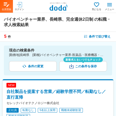
会員登録
ログイン
気になる
メニュー
バイオベンチャー業界、長崎県、完全週休2日制
の転職・
求人検索結果
5
条件で並び替え
件
現在の検索条件
[勤務地]長崎県 [業種]バイオベンチャー業界-医薬品・医療機器・ライフサイエンス・医療系サービス [こだわり条件ピックアップ]完全週休2日制 [詳細条件](休日・働き方)完全週休2日制
新着求人をいつでもチェック
条件の変更
この条件を保存
NEW
自社製品を提案する営業／経験学歴不問／転勤なし／
直行直帰
セレックバイオテクノロジー株式会社
正社員
転勤なし
5名以上採用
職種未経験歓迎