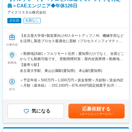
義＞CAEエンジニア◆年休126日
アイクリスタル株式会社
正社員
転勤なし
【名古屋大学発×製造業向けAIスタートアップ／AI、機械学習など
を活用し製造プロセス最適化に貢献（プロセスインフォマティク
仕事内容
ス）／週刊東洋経済「すごいベンチャー100」2024年掲載】
＜勤務地詳細1＞フルリモート住所：愛知県だけでなく、全国どこ
■業務内容
からでも勤務可能です。 受動喫煙対策：屋内全面禁煙＜勤務地詳
・製造業のクライアントからいただく現場の各種データを用い
勤務地
細2＞本社住所：愛知県名古屋市千種区不老町1 名古屋大学 TOIC
【最寄り駅】
て、シミュレーション解析業務をご担当頂きます。
受動喫煙対策：屋内全面禁煙
名古屋大学駅、東山公園駅(愛知県)、本山駅(愛知県)
・シミュレーションを有効活用し、試作や製造工程を短縮し歩留
まり向上に貢献頂きます。
＜予定年収＞500万円～1,000万円＜賃金形態＞月給制＜賃金内訳
＞月額（基本給）：332,100円～676,400円固定残業手当/月：
・オープンソースCAEのソルバー開発
給与
77,900円～158,600円（固定残業時間30時間0分/月）超過した時
・CAEとAIを組み合わせた技術開発
間外労働の残業手当は追加支給＜月給＞410,000円～835,000円
・シミュレーションを用いた顧客プロセスの課題解決
（一律手当を含む）＜昇給有無＞有＜残業手当＞有＜給与補足＞■
・CAEや物理ドメインに関するリサーチ
給与改定：年2回（1月、7月）■賞与：年2回（3月、9月）賃金は
応募依頼する
気になる
あくまでも目安の金額であり、選考を通じて上下する可能性があ
（エージェントサービス）
■業務の魅力
ります。月給(月額)は固定手当を含めた表記です。
・多種多様な製造ラインのシミュレーション業務に携わるため、
幅広い製造プロセスの知識習得が可能です。
・CAE解析にAIを組み合わせたソリューションの経験を積むこと