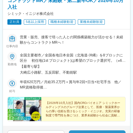
コントラクトMR／未経験・第二新卒OK／2026年10月
入社
シミック・イニジオ株式会社
正社員
5名以上採用
職種未経験歓迎
業種未経験歓迎
営業・販売、接客で培った人との関係構築能力が活かせる！未経
験からコントラクトMRへ！
仕事内容
全国主要都市／全国各地日本全国（北海道-沖縄）を8ブロックに
区分 初任地(1st プロジェクト)は希望のブロック選択可。（※6都
勤務地
道府県以上、ブロック内での転居は必須） ※2ブロック以上の広
【最寄り駅】
域内転勤可能な場合は入社一時金支給2ndプロジェクト以降は4ブ
大崎広小路駅、五反田駅、不動前駅
ロック以上での転勤が必須。■本社：〒141-0031 東京都品川区
西五反田7丁目7-7 SGスクエア【本社へのアクセス】 ・JR 山手線
年収620万円／月給35.2万円＋賞与年2回+日当+社宅手当 他／
「五反田駅」/都営地下鉄 浅草線「五反田駅」 徒歩6分・東急電
MR資格取得後
給与
鉄 池上線「大崎広小路駅」 徒歩5分 / 目黒線「不動前駅」
年収700万円／月給40.0万円＋賞与年2回+日当+社宅手当 他／
徒歩10分
MR経験5年目
【2026年10月入社】国内CROパイオニア シミックホー
ルディングスのグループ企業として、医療・製薬業界か
らの厚い信頼を受けるシミック・イニジオ。充実の研修
制度で専門性を身につけ、業界未経験から社会に貢献す
るスペシャリストを目指してみませんか。