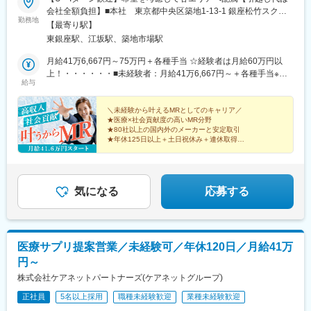
会社全額負担】■本社 東京都中央区築地1-13-1 銀座松竹スクエ
勤務地
ア9F■勤務エリア：（1）北海道：北海道（2）東北：青森・秋
【最寄り駅】
田・岩手・山形・宮城・福島（3）関東：東京・神奈川・千葉・埼
東銀座駅、江坂駅、築地市場駅
玉・茨城・栃木・群馬（4）甲信越：新潟・長野・山梨（5）東
海：愛知・岐阜・三重・静岡（6）北陸：富山・石川・福井（7）
月給41万6,667円～75万円＋各種手当 ☆経験者は月給60万円以
近畿：大阪・京都・滋賀・奈良・和歌山・兵庫（8）中国：岡山・
上！・・・・・・■未経験者：月給41万6,667円～＋各種手当※上
給与
広島・山口・島根・鳥取（9）四国：香川・徳島・高知・愛媛
記には固定残業代（7万9,114円～／30時間分）を含みます。※超
（10）九州：福岡・大分・宮崎・鹿児島・熊本・佐賀・長崎・沖
過分は別途全額支給いたします。◎手当を含めれば初年度から年
縄※勤務地限定～全国転勤（規定あり）の選択可能※配属エリアは
収600万円以上も可能！・・・・・・■経験者：月給60万円～75万
＼未経験から叶えるMRとしてのキャリア／
★医療×社会貢献度の高いMR分野
希望を考慮して決定いたします。希望範囲外への転勤はありませ
円＋各種手当※上記には固定残業代（11万760円～／30時間分）を
★80社以上の国内外のメーカーと安定取引
ん。※変更の範囲：会社の定める事業所（リモートワーク含む）
含みます。※超過分は別途全額支給いたします。＜年収例＞◎初年
★年休125日以上＋土日祝休み＋連休取得OK
度年収は700万円以上！◎最大年収900万円以上も目指せる
★eラーニング・資格取得支援など研修充実
★初年度年収600万以上も可
♪・・・・・・＼社員の年収例／ 800万円／36歳（入社3年） 860
万円／42歳（入社4年） 920万円／45歳（入社6年） ※諸手当含む
気になる
応募する
医療サプリ提案営業／未経験可／年休120日／月給41万
円～
株式会社ケアネットパートナーズ(ケアネットグループ)
正社員
5名以上採用
職種未経験歓迎
業種未経験歓迎