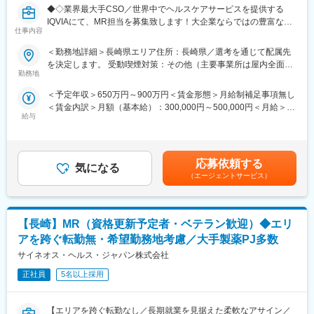
◆◇業界最大手CSO／世界中でヘルスケアサービスを提供する
ウハウの蓄積から、メーカーさんへ転籍の可能性があるPJTも紹
IQVIAにて、MR担当を募集致します！大企業ならではの豊富なキ
介可能、また過去には、10年ほどブランクのある50代の方のご支
仕事内容
ャリアパスがございます◆◇
援の実績もあるなど選考の合格率も高いです。
（3）長期就業／キャリア形成が可能
＜勤務地詳細＞長崎県エリア住所：長崎県／選考を通じて配属先
【具体的な業務詳細】
弊社所属のMRはシニア（50代）がボリュームゾーン。プロジェ
を決定します。 受動喫煙対策：その他（主要事業所は屋内全面禁
国内トップクラスのプロジェクト受託実績を誇る当社の一員とし
クト終了後も責任をもって再配属先を探します。また、過去営業
勤務地
煙）変更の範囲：会社の定める事業所
て、医薬品PJなどを中心にクライアントビジネス拡大に貢献して
成績の優秀な方ではメーカー登用の実績もあります。
＜予定年収＞650万円～900万円＜賃金形態＞月給制補足事項無し
いただきます。
＜賃金内訳＞月額（基本給）：300,000円～500,000円＜月給＞
・担当エリアの訪問医療施設のターゲティング、担当医療施設へ
■企業の特徴
給与
300,000円～500,000円＜昇給有無＞有＜残業手当＞無＜給与補足
の訪問計画作成、担当医療施設への訪問、医療従事者とのリレー
同社は国内最大級のヘルステック企業のグループ会社で、安定し
＞【残業手当について】管理監督者の承認の上、研究会、顧客と
ション構築
た財務基盤のもとで働けます。医療従事者向けポータルサイト
の会議等が発生する場合、別途残業手当支給する。【補足】プロ
・卸への訪問、同行、卸 MSとのリレーション構築
「CareNet.com」を運営する親会社の強力なサポートを受けなが
ジェクト稼働手当(35,000円)、外勤日当（1日1,500円／外勤3.5時
・医療従事者向けの説明会の企画・実施、医師同士のコミュニケ
ら、最新の医療情報に触れられる環境が整っています。成長フェ
応募依頼する
気になる
間以上）■変動賞与制（6月・12月・3月）※平均実績6ヶ月分■イン
ーション推進のための研究会・勉強会の立ち上げ、講演会の企
ーズの活気あふれる環境で、キャリアアップを目指せる魅力的な
（エージェントサービス）
センティブ：3月（対象者）賃金はあくまでも目安の金額であり、
画・運営 等
職場です。
選考を通じて上下する可能性があります。月給(月額)は固定手当を
※勤務地については、選考内で希望を伺ったうえで決定します。
また、グループ間でのキャリア開発も可能です。MR以外の他職種
含めた表記です。
へのキャリア形成も進めていることも大きな特徴です。
【長崎】MR（資格更新予定者・ベテラン歓迎）◆エリ
＼IQVIAでMRとして働く魅力／
（１）充実の待遇：同業他社の中でも平均給与の高さや非課税の
変更の範囲：会社の定める業務
アを跨ぐ転勤無・希望勤務地考慮／大手製薬PJ多数
日当の支給の他、退職金や団体保険制度、単身赴任手当や月1回の
サイネオス・ヘルス・ジャパン株式会社
帰省交通費の支給など福利厚生が充実しており、長期就業される
社員が多いのも特徴です。
正社員
5名以上採用
（２）豊富なキャリアップの機会があります： MRとして専門性
を磨き、管理職を目指していただく方も多くございますし、社内
【エリアを跨ぐ転勤なし／長期就業を見据えた柔軟なアサイン／
公募制度も充実しておりますので、IQVIAが展開している他の事業