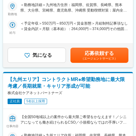
■新薬プロジェクト95％超／常時60以上のプロジェクトが稼働
ェクトは製薬・医療機器メーカーのいずれかに配属します。
＜勤務地詳細＞九州地方住所：福岡県、佐賀県、長崎県、熊本
プロジェクトの数やバリエーションはキャリア形成に直結するた
配属後も知識とスキルアップのために様々な研修をご用意してい
県、大分県、宮崎県、鹿児島県、沖縄県 受動喫煙対策：屋内全面
め、CSOでの転職を考えるうえで重要なポイントです。
ます。
勤務地
禁煙
シミック・イニジオのCSO事業においては外資・内資の割合、企
＜予定年収＞550万円～850万円＜賃金形態＞月給制特記事項なし
業規模、製品領域などのバランスを考慮しながら、常時60以上の
■明確な評価制度／やりがいや努力がきちんと報われる報酬制度
＜賃金内訳＞月額（基本給）：264,000円～374,000円その他固定
プロジェクトが稼働しています。
自身の成果や頑張りが客観的に評価され、年収に反映されます。
給与
手当/月：36,000円～51,000円＜月給＞300,000円～425,000円＜
プロジェクト人数が100名を超える大規模なプロジェクトや、日
また、在籍年数が増えると永年勤続報奨金や四半期一時金などの
昇給有無＞有＜残業手当＞無＜給与補足＞■上記年収には、社宅
本市場への新規参入する企業のプロジェクトなど、規模やミッシ
手当もアップします。つまり、やりがいや努力がきちんと報われ
(当社負担分)と日当が含まれます。■社用車貸与と共にガソリン代
ョンも多様です。
る報酬制度になっています。
を全額支給 ■賞与年2回（昨年度実績4.2ヶ月）、報酬改定年1回■
応募依頼する
気になる
全国勤務が可能な方は、初回給与時に30万円の一時金を支給賃金
■年齢も経験も多様な人財が活躍
■豊富なキャリアプランとサポート体制
（エージェントサービス）
はあくまでも目安の金額であり、選考を通じて上下する可能性が
シミック・イニジオはほぼ全員が中途採用です。それぞれ異なる
志向性やその時の環境に応じて「１つの領域で専門性を高める」
あります。月給(月額)は固定手当を含めた表記です。
バックグラウンドを持ち、その経験を活かして活動しています。
「幅広い疾患をカバーできるオールラウンダーになる」「本社部
社員の年齢分布も幅広く、20代～60代まで在籍しています。社員
門（マネージャー、研修部門など）へのキャリアチェンジ」など
【九州エリア】コントラクトMR※希望勤務地に最大限
の経験の多様性は、変革期にある製薬業界にあって、私たちの事
幅広いキャリアプランがあります。
業を支える重要な要素です。
また、同社マネージャーのほとんどは、MRからキャリアをチェン
考慮／長期就業・キャリア形成が可能
ジしているメンバーです。担当マネージャーが定期的に面談を行
株式会社ケアネットパートナーズ
■人財育成への積極投資
い、分からないことや将来のキャリアに関してサポートします。
シミック・イニジオにとってサービス品質の源泉となるのは人財
正社員
5名以上採用
です。
変更の範囲：会社の定める業務
そのため人財育成・能力開発は重要施策と位置づけ、積極的な投
【全国50地域以上の案件から最大限ご希望をかなえます！／シニ
資を行っています。自己成長意欲を尊重し、業務直結の研修だけ
アになっても働き続けられるCSO／小規模ならではの手厚いフォ
でなく、変化する時代に対応するビジネススキル習得も含め階層
仕事内容
ロー】
ごとにプログラムを展開し、会社全体の価値を高める取り組みを
行っています。
＜勤務地詳細＞九州エリア住所：福岡県、佐賀県、長崎県、熊本