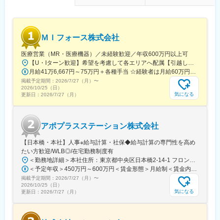
ＭＩフォース株式会社
医療営業（MR・医療機器）／未経験歓迎／年収600万円以上可
【U・Iターン歓迎】希望を考慮して各エリアへ配属【引越し代は会社全額負担】■本社 東京都中央区築地1-13-1 銀座松竹スクエア9F■勤務エリア：（1）北海道：北海道（2）東北：青森・秋田・岩手・山形・宮城・福島（3）関東：東京・神奈川・千葉・埼玉・茨城・栃木・群馬（4）甲信越：新潟・長野・山梨（5）東海：愛知・岐阜・三重・静岡（6）北陸：富山・石川・福井（7）近畿：大阪・京都・滋賀・奈良・和歌山・兵庫（8）中国：岡山・広島・山口・島根・鳥取（9）四国：香川・徳島・高知・愛媛（10）九州：福岡・大分・宮崎・鹿児島・熊本・佐賀・長崎・沖縄※勤務地限定～全国転勤（規定あり）の選択可能※配属エリアは希望を考慮して決定いたします。希望範囲外への転勤はありません。※変更の範囲：会社の定める事業所（リモートワーク含む）
月給41万6,667円～75万円＋各種手当 ☆経験者は月給60万円以上！・・・・・・■未経験者：月給41万6,667円～＋各種手当※上記には固定残業代（7万9,114円～／30時間分）を含みます。※超過分は別途全額支給いたします。◎手当を含めれば初年度から年収600万円以上も可能！・・・・・・■経験者：月給60万円～75万円＋各種手当※上記には固定残業代（11万760円～／30時間分）を含みます。※超過分は別途全額支給いたします。＜年収例＞◎初年度年収は700万円以上！◎最大年収900万円以上も目指せる♪・・・・・・＼社員の年収例／ 800万円／36歳（入社3年） 860万円／42歳（入社4年） 920万円／45歳（入社6年） ※諸手当含む
掲載予定期間：
2026/7/27（月）
〜
2026/10/25（日）
気になる
更新日：
2026/7/27（月）
アポプラスステーション株式会社
【日本橋・本社】人事※給与計算・社保◆給与計算の専門性を高め
たい方歓迎/WLB◎/在宅勤務制度有
＜勤務地詳細＞本社住所：東京都中央区日本橋2-14-1 フロントプレイス日本橋勤務地最寄駅：各線／日本橋駅受動喫煙対策：敷地内喫煙可能場所あり変更の範囲：会社の定める事業所
＜予定年収＞450万円～600万円＜賃金形態＞月給制＜賃金内訳＞月額（基本給）：243,000円～330,300円固定残業手当/月：57,000円～77,700円（固定残業時間30時間0分/月）超過した時間外労働の残業手当は追加支給＜月給＞300,000円～408,000円（一律手当を含む）＜昇給有無＞有＜残業手当＞有＜給与補足＞※上記金額にスキル・ご経験に応じて加算する可能性がございます※給与詳細は、経験・スキルを考慮した上で決定。■昇給：年1回（4月）賃金はあくまでも目安の金額であり、選考を通じて上下する可能性があります。月給(月額)は固定手当を含めた表記です。
掲載予定期間：
2026/7/27（月）
〜
2026/10/25（日）
気になる
更新日：
2026/7/27（月）