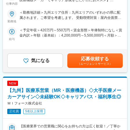
医療機器メーカーでキャリア形成をしたい方におススメ】
仕事内容
て、アサインを検討します。
■概要：
＜勤務地詳細＞九州エリア住所：九州エリアのいずれかの県に配
■キャリアの選択肢を広げる働き方：
入社後は配属前研修を受けたのち、当社クライアントである医療
属されます。ご希望を考慮します。 受動喫煙対策：屋内全面禁煙
スペシャリティ領域への挑戦、新薬PJなど市場価値を高める機
機器メーカーへ配属され、その企業の名刺をもって営業活動を行
勤務地
変更の範囲：会社の定める事業所
会、自身の強みを活かしたPJ相談などが可能です。定期的な面談
っていただきます。※雇用元はEPファーマライン正社員雇用
＜予定年収＞420万円～550万円＜賃金形態＞年俸制特になし＜賃
を通じて、その時々に応じたプロジェクトを提示するなどフレキ
金内訳＞年額（基本給）：4,200,000円～5,500,000円＜月額＞
シブルにキャリアが形成できます。その他、本社部門（マネージ
カテーテル、検査機器、電子カルテ、中には医療系Saas製品など
給与
350,000円～458,333円（12分割）＜昇給有無＞有＜残業手当＞有
ャー、研修部門など）への道もあります。
幅広いアサイン先の中から面談を積み重ね、あなたの希望するキ
賃金はあくまでも目安の金額であり、選考を通じて上下する可能
ャリアや働き方、勤務場所に最も適したご提案をさせていただき
性があります。月給(月額)は固定手当を含めた表記です。
■明確な評価制度：
ます。
自身の成果や頑張りが客観的に評価され、年収に反映されます。
応募依頼する
気になる
また、在籍年数が増えると永年勤続報奨金や四半期一時金などの
少しでも医療業界でキャリア形成したい！というお気持ちのある
（エージェントサービス）
手当もアップします。つまり、やりがいや努力がきちんと報われ
方はカジュアル面談からの参加でも構いませんので一度ご応募く
る報酬制度になっています。
ださい！
【サポート体制】
NEW
■優良案件多数◎
配属後は担当マネージャーが丁寧に支援します。日々の仕事の悩
他では見かけないような大手メーカーの案件や最先端製品の案件
【九州】医療系営業（MR・医療機器）◇大手医療メー
みや、キャリア形成の相談等、伴走者として活躍をサポートしま
を保有しています。また、原則的に一時的な補充要員としてでは
カーアサイン◇未経験OK◇キャリアパス・福利厚生◎
す。また知識・スキルレベルを上げるために様々な研修をご用意
なく将来的なメーカーへの転籍（メーカー雇用への切り替え）も
ＭＩフォース株式会社
しています。
視野に入れた内容でPJを受諾しています。これを可能にしている
背景としては、他社CSOに比べて、比較的少数規模を保って運営
正社員
5名以上採用
変更の範囲：会社の定める業務
を行っているからこそプロジェクトマネージャーの目が行き届く
環境を整えることができ、顧客からの信頼が厚いためです。
【医療業界での営業職に関心をお持ちの方は広く歓迎！／丁寧か