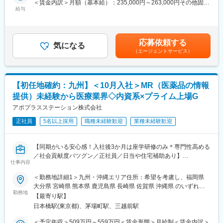
＜賃金内訳＞月額（基本給）：235,000円～263,000円その他固定
営業職が目指せます。
給与
手当/月：36,000円～43,000円＜月給＞271,000円～306,000円＜
＜MR（医薬情報担当者）とは＞
昇給有無＞有＜残業手当＞無＜給与補足＞■上記年収には、社宅
医師や薬剤師に対して薬の情報を伝え、「正しく使ってもらうた
■魅力ポイント：
(当社負担分)と日当が含まれます。■社用車貸与と共にガソリン代
めのサポート」をする仕事です
＜安定性＞
を全額支給 ■賞与年2回（昨年度実績4.2ヶ月）、報酬改定年1回■
具体的には、「どんな病気に効くか（効果）／安全性（副作用や
・誰にとっても必要不可欠な医療業界は、景気の影響に左右され
応募依頼する
気になる
全国勤務が可能な方は、50万円の一時金を支給(3ヶ月の試用期間
注意点）／品質に問題はないか」をわかりやすく伝えます
にくく、安定した売上を誇っています。
（エージェントサービス）
後の翌月給与で支給)賃金はあくまでも目安の金額であり、選考を
また、現場で使われた際の声を聞き取り製薬会社へ届け、より良
・当社は、東証プライム上場以来、10期連続で増収中のクオール
通じて上下する可能性があります。月給(月額)は固定手当を含めた
い薬づくりにも貢献します
グループに属しており、主力事業を担っています。
表記です。
自分が関わった薬が患者様の治療につながり、感謝されるやりが
【初任地確約：九州】＜10月入社＞MR（医薬品の情報
いのある仕事です
＜社会貢献度の高さ＞
自身の売上・営業活動が患者さんのQOLの向上や病気から救うこ
提供）未経験から医療業界◇内資系×プライム上場G
＼＼求人のポイント／／
とに繋がるため、やりがいをもって営業できます。
アポプラスステーション株式会社
◎未経験から医療業界へ｜大手製薬会社のプロジェクトで働ける
◎3ヶ月研修＋OJTでゼロから育成｜専門性の高いキャリア形成
正社員
5名以上採用
職種未経験歓迎
業種未経験歓迎
＜頑張りは適切に評価＞
◎年収500万円～＋社宅補助あり｜収入アップ可能
成果に応じた評価制度が整っており、頑張り次第で大幅な年収UP
◎異業種出身者（営業、接客、旅行・ホテル、介護、公務員、教
も目指せます。
【同期がいる安心感！入社後3か月は座学研修のみ＊専門性高める
員など）が活躍中
／社会貢献度バツグン／正社員／日当や住宅補助あり】
■福利厚生（転勤を伴う場合）：
仕事内容
■入社後の流れ
＜社宅制度（法人契約）＞
★本ポジションは、未経験から医療業界で活躍できます！
▽約3ヶ月の研修（医療知識・業務理解）
・家賃：一部会社負担
＜勤務地詳細1＞九州・沖縄エリア住所：希望を考慮し、福岡県
・医療を通じて社会に貢献したい
▽現場配属（4ヶ月目～）※マネージャーなど周囲のサポートを受
・住居契約初期経費：会社負担（上限設定あり）
大分県 宮崎県 熊本県 鹿児島県 長崎県 佐賀県 沖縄県 のいずれか
・仕事を通じて学びを深め自己の成長を実感したい
けながら実務習得
勤務地
・入居時の引越し費用：会社負担（会社指定業者）
に配属致します。受動喫煙対策：屋内全面禁煙＜勤務地詳細2＞本
【最寄り駅】
・専門職として知識、技能を身に付けたい
▽キャリア形成（MR経験者スペシャリスト・管理職や本社管理職
社住所：東京都中央区日本橋2-14-1 フロントプレイス日本橋勤務
日本橋駅(東京都)、茅場町駅、三越前駅
・内資系の安定企業で働きたい
へのキャリアアップ＆キャリアチェンジの可能性アリ）
変更の範囲：会社の定める業務
地最寄駅：各線／日本橋駅受動喫煙対策：敷地内喫煙可能場所あ
という方にはおススメです！
り変更の範囲：会社の定める事業所
＜予定年収＞509万円～559万円＜賃金形態＞月給制＜賃金内訳＞