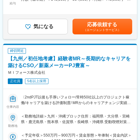
・新薬のプロモーション
■魅力ポイント：
給与
654,000円（一律手当を含む）＜昇給有無＞有＜残業手当＞有＜
・長期収載品の市場拡大
＜安定性＞
給与補足＞※別途営業日当有（年間約40万円／1日2000円／4時間
・ジェネリック医薬品のプロモーション
・誰にとっても必要不可欠な医療業界は、景気の影響に左右され
以上外勤の場合）※能力・前給などを考慮し、規定により決定しま
※1プロジェクトを約2年程度担当します。
にくく、安定した売上を誇っています。
す。※その他の手当は「待遇・福利厚生」欄をご参照ください。昇
※プロジェクトマネージャー、スーパーバイザー(SV)より、日々の
応募依頼する
・当社は、東証プライム上場以来、10期連続で増収中のクオール
気になる
給：年1回★頑張りに応じて年収UP★赴任先の評価次第で大幅に
活動についてフォローを受けられる環境です。全国にSVを配置
（エージェントサービス）
グループに属しており、主力事業を担っています。
年収をUPできます。（年2回業績給改定）賃金はあくまでも目安
し、素早くフォローができる体制をとっています。
の金額であり、選考を通じて上下する可能性があります。月給(月
■キャリアパス：コントラクトMRとしての働き方以外にも、スキ
＜社会貢献度の高さ＞
額)は固定手当を含めた表記です。
ルアップを図りプロジェクトマネージャー等のマネジメント業
自身の売上・営業活動が患者さんのQOLの向上や病気から救うこ
締切間近
務、あるいは本社スタッフとしてMR経験を活かした業務に就くな
とに繋がるため、やりがいをもって営業できます。
どのキャリアパスもございます。
【九州／初任地考慮】経験者MR～長期的なキャリアを
■特徴：
築けるCSO／新薬メーカーPJ豊富～
＜頑張りは適切に評価＞
(1)充実した教育体制：
成果に応じた評価制度が整っており、頑張り次第で大幅な年収UP
ＭＩフォース株式会社
・製品研修（約2週間～2ヶ月、プロジェクトによる）：入社オリ
も目指せます。
エンテーション後に配属先プロジェクトの製薬メーカーにて製品
正社員
5名以上採用
研修を受けていただきます。
■福利厚生（転勤を伴う場合）：
・継続教育：APS COLLEGEという当社オリジナルの教育システ
＜社宅制度（法人契約）＞
ムがございます。まず、G（ジェネラル）MRとして基礎を身に着
〈2ndPJT以後も手厚いフォロー/常時50社以上のプロジェクト稼
・家賃：一部会社負担
けていただき、専門領域を磨いていただいたりビジネスコースに
働/キャリアを築ける評価制度/ MRからのキャリアチェンジ実績有
・住居契約初期経費：会社負担（上限設定あり）
仕事内容
て「医療経営士」の取得を目指していただくことも可能です。
り〉
・入居時の引越し費用：会社負担（会社指定業者）
(2)プロジェクトマネジメント体制：プロジェクトマネージャー、
クライアントである製薬会社のプロジェクトに所属し、MRとして
＜勤務地詳細＞九州・沖縄ブロック住所：福岡県・大分県・宮崎
スーパーバイザーが日々の活動をフォローします。定期的な連絡
活躍していただきます。病院やクリニックの医師や医療関係者に
変更の範囲：会社の定める業務
県・鹿児島県・熊本県・佐賀県・長崎県・沖縄県 受動喫煙対策：
や面談のほか、必要に応じて素早くバックアップに入るなど、MR
医薬品の適正使用情報や効能・効果・副作用等の情報提供を行い
勤務地
屋内全面禁煙変更の範囲：会社の定める事業所（リモートワーク
として結果を出せるように万全のサポート体制を整えています。
ます。
含む）
＜予定年収＞550万円～900万円＜賃金形態＞年俸制＜賃金内訳＞
(3)豊富なプロジェクト数、50社を超える多数の取引メーカー：同
【同社の特徴】