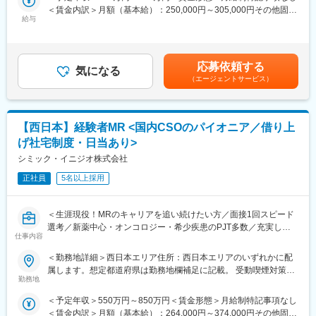
人々の命を守る商材に携わるため、社会貢献性と安定性を兼ね備
を置いております。
＜賃金内訳＞月額（基本給）：250,000円～305,000円その他固定
えたお仕事です。
オンコロジー領域等の知識を提供するe-learningはもちろん、専門
給与
手当/月：35,000円＜月給＞285,000円～340,000円＜昇給有無＞
領域のKOLへの営業ロールプレイングの機会もあり、生き残るMR
有＜残業手当＞無＜給与補足＞【残業手当について】管理監督者
■入社後の流れ
としての営業スキルを身に着けることが可能です。
の承認の上、研究会、顧客との会議等が発生する場合、別途残業
まずはご入社から2か月間MR導入研修を受講し、MR資格を取得
当社の研修内容は大手製薬企業所属MR教育にも使用されておりま
手当支給する。【補足】プロジェクト稼働手当(35,000円)、外勤
応募依頼する
していただきます。
す。
気になる
日当（1日1,500円／外勤3.5時間以上）■変動賞与制（6月・12
（エージェントサービス）
資格取得と聞くとハードルが高く思われる方もいるかもしれませ
月・3月）※平均実績6ヶ月分■インセンティブ：3月（対象者）賃
んが、当社の取得率は業界平均より20%ほど高い95%程度を維持
金はあくまでも目安の金額であり、選考を通じて上下する可能性
しています。
があります。月給(月額)は固定手当を含めた表記です。
文理問わず一から学べる環境を整えているため、専門知識は入社
変更の範囲：会社の定める業務
【西日本】経験者MR <国内CSOのパイオニア／借り上
後に身に付ける意欲があれば問題ございません。
げ社宅制度・日当あり>
社員の活躍事例についての詳細は、是非こちらのURLも併せてご
覧ください。
シミック・イニジオ株式会社
https://healthcarecareerpark.iqvia.com/
正社員
5名以上採用
■具体的な業務
すでに取引のある病院の医師や薬剤師に向け、医薬品の効果や副
＜生涯現役！MRのキャリアを追い続けたい方／面接1回スピード
作用・適切な使用方法などの情報を提供し、薬剤のプロモーショ
選考／新薬中心・オンコロジー・希少疾患のPJT多数／充実した
ン活動を行っていただきます。メインの業務は情報提供となるた
仕事内容
顧客基盤＆直近5年の売上成長率は約150％の成長企業＞
め、価格交渉・納品・注文書の対応等は基本的に発生せず、営業
■職務概要：
＜勤務地詳細＞西日本エリア住所：西日本エリアのいずれかに配
活動に専念できる環境です。
配属先メーカーにおいてMR活動に従事いただきます。
属します。想定都道府県は勤務地欄補足に記載。 受動喫煙対策：
個人の予算はありますが、チーム内で助け合う社風が整ってお
勤務地
屋内全面禁煙変更の範囲：会社の定める事業所
り、過度なプレッシャーなく顧客とじっくり関係構築が可能で
■新薬プロジェクト95％超／常時60以上のプロジェクトが稼働
す。
＜予定年収＞550万円～850万円＜賃金形態＞月給制特記事項なし
プロジェクトの数やバリエーションはキャリア形成に直結するた
＜賃金内訳＞月額（基本給）：264,000円～374,000円その他固定