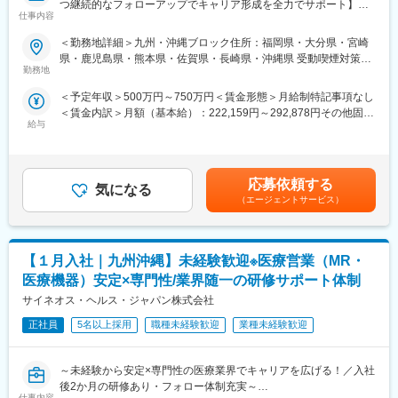
■入社後も強力なバックアップを受けられます！
つ継続的なフォローアップでキャリア形成を全力でサポート】
仕事内容
CSOは本部のバックアップ体制が何より重要です。1人のプロジ
ェクトマネージャーが管理する営業は約20名程度であり、相談事
■業務内容：
＜勤務地詳細＞九州・沖縄ブロック住所：福岡県・大分県・宮崎
があればいつでも連絡できる距離感です。1～2カ月に一度の面談
医療系総合職として製薬メーカーや医療機器メーカー等業務を委
県・鹿児島県・熊本県・佐賀県・長崎県・沖縄県 受動喫煙対策：
も実施しており、日々の業務だけでなく中長期的な視点での相談
託する「CSO」に所属し、プロジェクトごとに複数のメーカーで
勤務地
屋内全面禁煙変更の範囲：会社の定める事業所（リモートワーク
も可能です。また、クライアント・社内評価に基いた明確な評価
勤務いただきます。今回は大手医療機器メーカー様へのプロジェ
含む）
＜予定年収＞500万円～750万円＜賃金形態＞月給制特記事項なし
制度により、キャリアや年収アップに向けた目標を定めやすい環
クトへアサイン予定です。グローバルトップメーカーなど様々な
＜賃金内訳＞月額（基本給）：222,159円～292,878円その他固定
境です。
PJTに携わる事が出来ます。
給与
手当/月：68,750円～95,000円固定残業手当/月：84,091円～
112,122円（固定残業時間30時間0分/月）超過した時間外労働の
■基本的に稼働率は100%！
■医療機器営業・MR：
残業手当は追加支給＜月給＞375,000円～500,000円（一律手当を
常時、待機期間が発生することが無いよう隙間なくアサインをし
ご本人の希望やお人柄を見て活躍できる場を提供いたします。
含む）＜昇給有無＞有＜残業手当＞有＜給与補足＞業績に応じて
ています。これも比較的少数規模に抑えて運営を行っているから
◎医療機器営業
応募依頼する
気になる
インセンティブあり賃金はあくまでも目安の金額であり、選考を
こそ実現ができていることであり、強みの部分です。
医師や医療機器を扱う医療従事者に医療機器の情報提供や販売を
（エージェントサービス）
通じて上下する可能性があります。月給(月額)は固定手当を含めた
行います。販売だけでなく、実際使用する際のトレーニングサポ
表記です。
■数字で見るEPファーマライン（2025年10月時点）：
ートやアフターフォローまで手掛けることが特徴で、医療の現場
・従業員数1400名以上／入社3年以内の離職率6%
を実感できる活動ができます。
・男女比4:6
【１月入社｜九州沖縄】未経験歓迎※医療営業（MR・
◎MR（医薬情報担当者）
・有給取得率70%
医師や薬剤師、看護師など医療従事者に医薬品の効果や副作用な
医療機器）安定×専門性/業界随一の研修サポート体制
・産休産後休暇取得率100%／育休復帰率95%
どの情報提供や情報収集を行います。患者さんのQOL改善に向
サイネオス・ヘルス・ジャパン株式会社
・医療系有資格者：1040名在籍
け、日々最新情報を学習し医療の一旦を担う専門性の高い活動が
・従業員平均年齢：従業員平均年齢37.1歳
できます。
正社員
5名以上採用
職種未経験歓迎
業種未経験歓迎
変更の範囲：会社の定める業務
■入社後の流れ：
～未経験から安定×専門性の医療業界でキャリアを広げる！／入社
入社後は導入研修を受講。アサイン先企業の研修などフォロー体
後2か月の研修あり・フォロー体制充実～
制は万全で、医療機器営業に必要な製品知識や業界の知識は入社
仕事内容