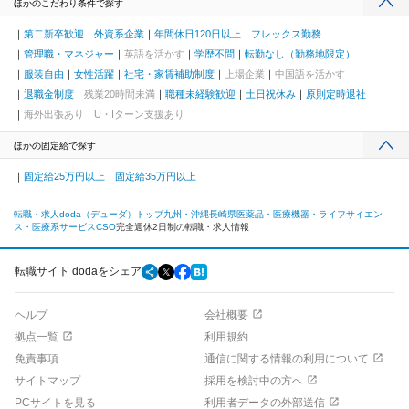
ほかのこだわり条件で探す
第二新卒歓迎
外資系企業
年間休日120日以上
フレックス勤務
管理職・マネジャー
英語を活かす
学歴不問
転勤なし（勤務地限定）
服装自由
女性活躍
社宅・家賃補助制度
上場企業
中国語を活かす
退職金制度
残業20時間未満
職種未経験歓迎
土日祝休み
原則定時退社
海外出張あり
U・Iターン支援あり
ほかの固定給で探す
固定給25万円以上
固定給35万円以上
転職・求人doda（デューダ）トップ
九州・沖縄
長崎県
医薬品・医療機器・ライフサイエン
ス・医療系サービス
CSO
完全週休2日制の転職・求人情報
転職サイト dodaをシェア
ヘルプ
会社概要
拠点一覧
利用規約
免責事項
通信に関する情報の利用について
サイトマップ
採用を検討中の方へ
PCサイトを見る
利用者データの外部送信