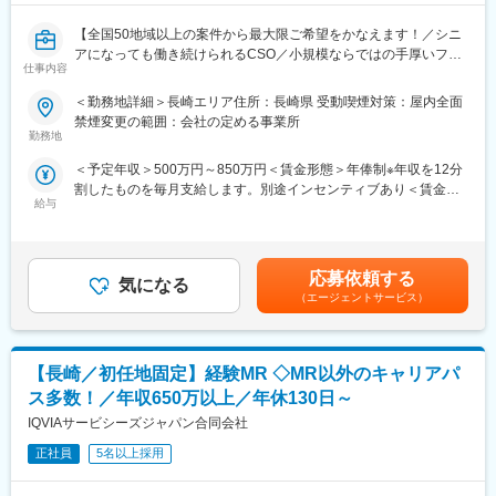
【全国50地域以上の案件から最大限ご希望をかなえます！／シニ
アになっても働き続けられるCSO／小規模ならではの手厚いフォ
仕事内容
ロー】
＜勤務地詳細＞長崎エリア住所：長崎県 受動喫煙対策：屋内全面
■業務内容
禁煙変更の範囲：会社の定める事業所
コントラクトMRとして大手製薬会社（国内／外資）のPJTへの配
勤務地
属となります。
＜予定年収＞500万円～850万円＜賃金形態＞年俸制※年収を12分
PJT期間は1年～3年で、MRの資格・経験をお持ちの方であればご
割したものを毎月支給します。別途インセンティブあり＜賃金内
活躍いただけます。
給与
訳＞年額（基本給）：3,600,000円～6,660,000円固定残業手当/
ライフスタイルとキャリアプランに合わせて全国50地域以上の案
月：80,000円～110,000円（固定残業時間40時間0分/月）超過し
件から勤務地をご提案させていただきます。
た時間外労働の残業手当は追加支給＜月額＞380,000円～665,000
年収は現職考慮（モデル年収：20代650万、40代後半850万）領
円（12分割）（一律手当を含む）＜昇給有無＞有＜残業手当＞有
域を変えてのPJT打診も可能です。また、無期雇用派遣となるた
応募依頼する
気になる
＜給与補足＞※面接を通して、ご経験やスキルにより当社規定に基
め、ＰＪＴの期間外もベース給与は保証いたします。
（エージェントサービス）
づき決定いたします。■昇給、インセンティブあり■モデル年収：
20代650万、40代後半850万賃金はあくまでも目安の金額であ
■当社で働く魅力
り、選考を通じて上下する可能性があります。月給(月額)は固定手
（1）最大限希望を考慮します
当を含めた表記です。
【長崎／初任地固定】経験MR ◇MR以外のキャリアパ
全国50地域以上のPJTからご提案し、なるべくご希望の勤務地に
アサインが可能です。また、次の契約での再配属の際の地域もし
ス多数！／年収650万以上／年休130日～
っかり考慮いたします。これは小規模ならではの社内バッティン
IQVIAサービシーズジャパン合同会社
グの少なさも大きく影響しています。
（2）小規模ならではの手厚いサポート
正社員
5名以上採用
CSO業界で10年以上のキャリアを持つ社員が、あなたの生涯のわ
たる「キャリア形成」を丁寧にサポートします。その繋がりやノ