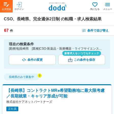
会員登録
ログイン
気になる
メニュー
CSO、長崎県、完全週休2日制
の転職・求人検索結果
67
条件で並び替え
件
現在の検索条件
[勤務地]長崎県 [業種]CSO-医薬品・医療機器・ライフサイエンス・医療系サービス [こだわり条件ピックアップ]完全週休2日制 [詳細条件](休日・働き方)完全週休2日制
新着求人をいつでもチェック
条件の変更
この条件を保存
長崎県
のみで募集中
【長崎県】コントラクトMR※希望勤務地に最大限考慮
／長期就業・キャリア形成が可能
株式会社ケアネットパートナーズ
正社員