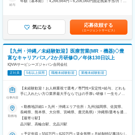
年額（基本給）：4,266,664円～6,206,060円固定残業手当/月：
業他社と比較しても、多くのプロジェクト数があり、様々なご経
■必ず新薬メーカーのプロジェクトにアサインします
給与
102,778円～149,495円（固定残業時間30時間0分/月）超過した時
験を活かしていただくことが可能です。20代～60代までの幅広い
当社は必ず新薬のプロジェクトにアサイン致します。領域、勤務
間外労働の残業手当は追加支給＜月額＞458,333円～666,666円
年代のMRの方が活躍されています。
地に関してはお気軽にご相談ください。外資、内資問わず多くの
（12分割）（一律手当を含む）＜昇給有無＞有＜残業手当＞有＜
■中途入社社員の年収例
魅力的なプロジェクトを案件としていただいております。
給与補足＞■別途、外勤手当など手当支給※経験・能力などを考慮
・入社3年目（MR経験者）28歳：642万（月給＋日当＋住宅手
オンコロジーを含め、希少疾患領域も多数ございますので、スペ
応募依頼する
気になる
の上、話し合いで決定賃金はあくまでも目安の金額であり、選考
当）
シャリスト、ゼネラリストどちらも目指すことが可能です。
（エージェントサービス）
を通じて上下する可能性があります。月給(月額)は固定手当を含め
・入社5年目（MR経験者）33歳：712万（月給＋日当＋住宅手
■少数精鋭ならではの魅力～待機リスクが低いため、安心して就業
た表記です。
当）
できる環境です～
適切なフォローを実施するために約300人のMR数を保って運営し
変更の範囲：会社の定める業務
【九州・沖縄／未経験歓迎】医療営業(MR・機器)◇豊
ており、プロジェクト終了の数か月前から面談を実施しているた
め、隙間なくアサインすることができますのでMRの成長機会を奪
富なキャリアパス／2か月研修◎／年休130日以上
うことは決してございません。適切なフォローが顧客である製薬
IQVIAサービシーズジャパン合同会社
企業からの満足にもつながり、業界内でも評価されています。
■親身なフォロー体制とキャリアを築ける評価制度
正社員
5名以上採用
職種未経験歓迎
業種未経験歓迎
CSOは本部のバックアップ体制が何より重要です。1人のプロジ
ェクトマネージャーが管理するMRは約20名程度であり、相談事
【未経験歓迎！お人柄重視で選考／専門性×安定性×給与、どれも
があればいつでも連絡できる距離感です。一カ月に一度の面談も
手に入れたい方◎業界最大手ならではの手厚い研修！一生モノの
実施しており、日々の業務だけでなく中長期的な視点での相談も
仕事内容
スキルを磨く／マーケ・コンサル・管理部門など将来のキャリア
可能です。また、クライアント・社内評価に基いた明確な評価制
パス豊富】
度により、キャリアや年収アップに向けた目標を定めやすい環境
＜勤務地詳細1＞九州・沖縄エリア住所：九州(福岡県、佐賀県、
です。
長崎県、熊本県、大分県、宮崎県、鹿児島県)・沖縄県/選考を通じ
＼そもそも「MR」とは？／
■大手製薬企業でも採用～「現場力」を養うための充実した教育体
勤務地
て決定します。 受動喫煙対策：その他（主要勤務地は屋内全面禁
【最寄り駅】
「医薬情報提供者」と呼ばれる専門資格を取得して活動する営業
制と研修コンテンツ～
煙だが、就業先の規則に準ずる）＜勤務地詳細2＞本社住所：東京
品川駅、高輪台駅、北品川駅
職です。IQVIAのお客様である国内医薬品メーカーにて、医薬品の
特定の製剤を持たないCSOだからこそ、当社の教育サポートは単
都港区高輪4-10-18 京急第1ビル勤務地最寄駅：JR各線／品川駅受
営業活動を行っていただきます。
なる知識の提供だけでなく、MRとしての現場力を培うことに比重
動喫煙対策：屋内全面禁煙変更の範囲：会社の定める事業所
＜予定年収＞550万円～620万円＜賃金形態＞月給制特記事項なし