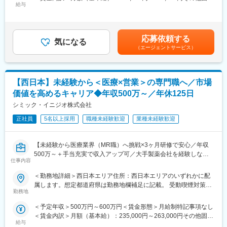
め、CSOでの転職を考えるうえで重要なポイントです。
■働き方
給与
手当/月：36,000円～51,000円＜月給＞300,000円～425,000円＜
シミック・イニジオのCSO事業においては外資・内資の割合、企
社用車を利用して自宅から病院へ直行直帰の働き方となるため、
昇給有無＞有＜残業手当＞無＜給与補足＞■上記年収には、社宅
業規模、製品領域などのバランスを考慮しながら、常時60以上の
柔軟にスケジュール調整が可能です。年間休日130日に加えて有
(当社負担分)と日当が含まれます。■社用車貸与と共にガソリン代
プロジェクトが稼働しています。
給取得もしやすく、年間140日ほど休んでいる方も多くいます。
を全額支給 ■賞与年2回（昨年度実績4.2ヶ月）、報酬改定年1回■
プロジェクト人数が100名を超える大規模なプロジェクトや、日
応募依頼する
気になる
全国勤務が可能な方は、初回給与時に30万円の一時金を支給賃金
本市場への新規参入する企業のプロジェクトなど、規模やミッシ
（エージェントサービス）
■将来的なキャリア：
はあくまでも目安の金額であり、選考を通じて上下する可能性が
ョンも多様です。
医療営業として専門性を磨き管理職を目指すのはもちろん、他事
あります。月給(月額)は固定手当を含めた表記です。
業部やグループ会社への異動実績も豊富にございます。（※病院の
■人財育成への積極投資
経営コンサル、医薬品メーカーのマーケティング支援、人事担当
【西日本】未経験から＜医療×営業＞の専門職へ／市場
シミック・イニジオにとってサービス品質の源泉となるのは人財
者などの管理部門）
です。
価値を高めるキャリア◆年収500万～／年休125日
営業経験を活かして様々なキャリアプランを実現できるのは、当
そのため人財育成・能力開発は重要施策と位置づけ、積極的な投
シミック・イニジオ株式会社
社ならではの強みです。
資を行っています。自己成長意欲を尊重し、業務直結の研修だけ
でなく、変化する時代に対応するビジネススキル習得も含め階層
正社員
5名以上採用
職種未経験歓迎
業種未経験歓迎
変更の範囲：会社の定める業務
ごとにプログラムを展開し、会社全体の価値を高める取り組みを
行っています。
【未経験から医療業界（MR職）へ挑戦×3ヶ月研修で安心／年収
500万～＋手当充実で収入アップ可／大手製薬会社を経験しなが
■家族も安心な手厚い福利厚生
仕事内容
ら成長／異業種出身者が活躍】
社員がワークライフバランスをとりながらパフォーマンスを発揮
できる制度があります。社員と社員のご家族が安心し、仕事もプ
＜勤務地詳細＞西日本エリア住所：西日本エリアのいずれかに配
＜入社月について＞
ライベートも充実して活躍できるよう、福利厚生制度を整備して
属します。想定都道府県は勤務地欄補足に記載。 受動喫煙対策：
この求人は10月1日入社の求人となります
います。
勤務地
屋内全面禁煙変更の範囲：会社の定める事業所
※入社後は合同研修からスタート
特に転勤を伴うことのあるMR職については、CSO業界トップク
＜予定年収＞500万円～600万円＜賃金形態＞月給制特記事項なし
入社月が決まっているため同期も多く安心してスタート可能
ラスの借り上げ社宅制度や単身赴任のサポート制度を導入し、そ
＜賃金内訳＞月額（基本給）：235,000円～263,000円その他固定
の利用率も高水準となっています。
給与
手当/月：36,000円～43,000円＜月給＞271,000円～306,000円＜