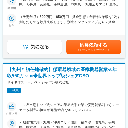
■業務内容：
県、大分県、宮崎県、鹿児島県、沖縄県 九州エリアに配属予定
コントラクトMRとして大手製薬会社（国内／外資）のPJTへの配
■家族も安心な手厚い福利厚生
勤務地
です。受動喫煙対策：屋内全面禁煙
属となります。担当エリアの医療機関に訪問し、医療従事者に対
社員がワークライフバランスをとりながらパフォーマンスを発揮
＜予定年収＞500万円～850万円＜賃金形態＞年俸制※年収を12分
して医薬品情報の伝達や、安全性や有効性情報をご提供いただき
できる制度があります。社員と社員のご家族が安心し、仕事もプ
割したものを毎月支給します。別途インセンティブあり＜賃金内
ます。有効性について情報の収集と会社への報告業務もお願いい
ライベートも充実して活躍できるよう、福利厚生制度を整備して
給与
訳＞年額（基本給）：3,600,000円～6,660,000円固定残業手当/
たします。PJT期間は1年～3年で、MRの資格・経験をお持ちの方
います。
月：80,000円～110,000円（固定残業時間40時間0分/月）超過し
であればご活躍いただけます。
特に転勤を伴うことのあるMR職については、CSO業界トップク
た時間外労働の残業手当は追加支給＜月額＞380,000円～665,000
ライフスタイルとキャリアプランに合わせて全国50地域以上の案
ラスの借り上げ社宅制度や単身赴任のサポート制度を導入し、そ
円（12分割）（一律手当を含む）＜昇給有無＞有＜残業手当＞有
件から勤務地をご提案させていただきます。年収は現職考慮（モ
の利用率も高水準となっています。
応募依頼する
気になる
＜給与補足＞※面接を通して、ご経験やスキルにより当社規定に基
デル年収：20代650万、40代後半850万）領域を変えてのPJT打診
（エージェントサービス）
づき決定いたします。■昇給、インセンティブあり■モデル年収：
も可能です。また、無期雇用派遣となるため、ＰＪＴの期間外も
■社内認定資格制度
20代650万、40代後半850万賃金はあくまでも目安の金額であ
ベース給与は保証いたします。
製薬企業での開発パイプラインの変化にともない、当社において
り、選考を通じて上下する可能性があります。月給(月額)は固定手
はオンコロジーをはじめスペシャリティ領域のプロジェクトが増
当を含めた表記です。
【九州＊初任地確約】循環器領域の医療機器営業≪年
■MRとして働く魅力
加しています。またスペシャリティ領域については社員の関心も
（1）最大限希望を考慮します：
高く、これに応えるべく専門性の高い人財を育成するための社内
収550万～≫◆世界トップ級シェアCSO
全国50地域以上のPJTからご提案し、なるべくご希望の勤務地に
認定資格制度を設けています。現在はオンコロジー分野で「血液
サイネオス・ヘルス・ジャパン株式会社
アサインが可能です。また、次の契約での再配属の際の地域もし
がん」と「固形がん」の2つのコースが展開されています。
っかり考慮いたします。これは小規模ならではの社内バッティン
正社員
グの少なさも大きく影響しています。
（2）小規模ならではの手厚いサポート：
～世界市場トップ級シェアの業界大手企業で安定就業/様々なメー
CSO業界で10年以上のキャリアを持つベテラン社員が、あなたの
カーや製品の担当が可能/豊富なキャリアパス～
生涯のわたる「キャリア形成」を丁寧にサポートします。その繋
仕事内容
がりやノウハウの蓄積から、メーカーさんへ転籍の可能性がある
営業スタイル：
PJTも紹介可能、また過去には、10年ほどブランクのある50代の
＜勤務地詳細＞九州・沖縄エリア住所：福岡県、佐賀県、長崎
大学/幹病院、開業医の医師・コメディカルなどと面談して、製品
方のご支援の実績もあるなど選考の合格率も高いです。
県、熊本県、大分県、宮崎県、鹿児島県、沖縄県のいずれかに配