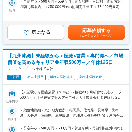
＜予定年収＞509万円～559万円＜賃金形態＞月給制＜賃金内訳＞
・内資系の安定企業で働きたい
医療機器・製薬メーカーのセールス領域を支援する業種です。自
月額（基本給）：250,000円その他固定手当/月：73,400円固定残
という方にはおススメです！
社の社員を取引先企業に派遣し、派遣先の営業として活躍いただ
給与
業手当/月：101,200円（固定残業時間40時間0分/月）超過した時
＜2人に1人は未経験入社、75%は異業種からの転職者です＞
くことでメーカーを支援しています。
間外労働の残業手当は追加支給＜月給＞424,600円（一律手当を
（同社の正社員として、派遣先で就業するイメージです）
含む）＜昇給有無＞有＜残業手当＞有＜給与補足＞※能力・前給な
■職務内容：
どを考慮し、規定により決定します。※年収の他に別途日当（月額
MR（医薬情報担当者）として、ドクターや医薬品卸へ訪問、医薬
■研修体制
応募依頼する
気になる
3～4万円）・諸手当有昇給：年1回★頑張りに応じて年収UP★赴
品に関する情報提供を行います。
プロジェクトごとに異なりますが、同社または配属先のメーカー
（エージェントサービス）
任先の評価次第で大幅に年収をUPできます。（年2回業績給改
にて研修が十分にございます。
定）賃金はあくまでも目安の金額であり、選考を通じて上下する
＜MRとは＞
プロジェクト配属後もマネージャーが丁寧に支援します。日々の
可能性があります。月給(月額)は固定手当を含めた表記です。
医薬品販売に際し、医師への医薬品の効果、効能、副作用を情報
仕事の悩みやキャリア相談だけでなく、業務に不安がある際など
【九州沖縄】未経験から＜医療×営業＞専門職へ／市場
提供がミッションです。
もしっかりとケアします。業界でも特に支援が手厚いと評判で
医薬品は「どの成分に、どのような効果があって、誰に使うと良
す。
価値を高めるキャリア◆年収500万～／年休125日
いのか」などの情報が付加されて、初めて効果的に使うことがで
シミック・イニジオ株式会社
きます。医師への適切な医薬品情報の提供を通じて、患者さんの
◇LINEの企業アカウントから、沿革・事業内容・先輩社員インタ
治療、地域医療課題に貢献することができます。
正社員
5名以上採用
職種未経験歓迎
業種未経験歓迎
ビュー等が閲覧可能です◇
https://liff.line.me/1655046877-Gm8rqdqY/landing?
■安心の研修体制：
follow=%40124wcdmz&lp=SS7pcT&liff_id=1655046877-
【未経験から医療業界（MR職）へ挑戦×3ヶ月研修で安心／年収
・入社から3か月間：座学研修（導入教育）のみ
Gm8rqdqY
500万～＋手当充実で収入アップ可／大手製薬会社を経験しなが
└医薬品や医療業界、営業方法についての知識を身につけます。
仕事内容
ら成長／異業種出身者が活躍】
・導入教育終了後は、Web講義、e-Learning、集合研修を組み合
変更の範囲：会社の定める業務
わせて行う、MR認定試験に100％を担保する対策講座がありま
＜勤務地詳細＞九州地方住所：福岡県、佐賀県、長崎県、熊本
＜入社月について＞
す。
県、大分県、宮崎県、鹿児島県、沖縄県 受動喫煙対策：屋内全面
この求人は10月1日入社の求人となります
・現場配属後も月1回以上の面談を設けており、成果を出すための
勤務地
禁煙変更の範囲：会社の定める事業所
※入社後は合同研修からスタート
フォロー体制を整えております。
＜予定年収＞500万円～600万円＜賃金形態＞月給制特記事項なし
入社月が決まっているため同期も多く安心してスタート可能
★入社同期がいるため、一緒に頑張れる環境です！専門性の高い