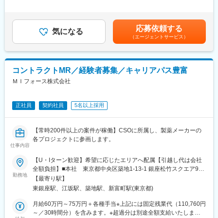
＜MR（医薬情報担当者）とは＞
昇給有無＞有＜残業手当＞無＜給与補足＞■上記年収には、社宅
医師や薬剤師に対して薬の情報を伝え、「正しく使ってもらうた
■社内認定資格制度
(当社負担分)と日当が含まれます。■社用車貸与と共にガソリン代
めのサポート」をする仕事です
製薬企業での開発パイプラインの変化にともない、当社において
を全額支給 ■賞与年2回（昨年度実績4.2ヶ月）、報酬改定年1回■
具体的には、「どんな病気に効くか（効果）／安全性（副作用や
はオンコロジーをはじめスペシャリティ領域のプロジェクトが増
応募依頼する
気になる
全国勤務が可能な方は、50万円の一時金を支給(3ヶ月の試用期間
注意点）／品質に問題はないか」をわかりやすく伝えます
加しています。またスペシャリティ領域については社員の関心も
（エージェントサービス）
後の翌月給与で支給)賃金はあくまでも目安の金額であり、選考を
また、現場で使われた際の声を聞き取り製薬会社へ届け、より良
高く、これに応えるべく専門性の高い人財を育成するための社内
通じて上下する可能性があります。月給(月額)は固定手当を含めた
い薬づくりにも貢献します
認定資格制度を設けています。現在はオンコロジー分野で「血液
表記です。
自分が関わった薬が患者様の治療につながり、感謝されるやりが
がん」と「固形がん」の2つのコースが展開されています。
コントラクトMR／経験者募集／キャリアパス豊富
いのある仕事です
変更の範囲：会社の定める業務
ＭＩフォース株式会社
＼＼求人のポイント／／
◎未経験から医療業界へ｜大手製薬会社のプロジェクトで働ける
◎3ヶ月研修＋OJTでゼロから育成｜専門性の高いキャリア形成
正社員
契約社員
5名以上採用
◎年収500万円～＋社宅補助あり｜収入アップ可能
◎異業種出身者（営業、接客、旅行・ホテル、介護、公務員、教
【常時200件以上の案件が稼働】CSOに所属し、製薬メーカーの
員など）が活躍中
各プロジェクトに参画します。
仕事内容
■入社後の流れ
▽約3ヶ月の研修（医療知識・業務理解）
【U・Iターン歓迎】希望に応じたエリアへ配属【引越し代は会社
▽現場配属（4ヶ月目～）※マネージャーなど周囲のサポートを受
全額負担】■本社 東京都中央区築地1-13-1 銀座松竹スクエア9F■
けながら実務習得
勤務地
勤務エリア：（1）北海道：北海道（2）東北：青森・秋田・岩
【最寄り駅】
▽キャリア形成（MR経験者スペシャリスト・管理職や本社管理職
手・山形・宮城・福島（3）関東：東京・神奈川・千葉・埼玉・茨
東銀座駅、江坂駅、築地駅、新富町駅(東京都)
へのキャリアアップ＆キャリアチェンジの可能性アリ）
城・栃木・群馬（4）甲信越：新潟・長野・山梨（5）東海：愛
知・岐阜・三重・静岡（6）北陸：富山・石川・福井（7）近畿：
月給60万円～75万円＋各種手当※上記には固定残業代（110,760円
■充実した研修制度
大阪・京都・滋賀・奈良・和歌山・兵庫（8）中国：岡山・広島・
～／30時間分）を含みます。※超過分は別途全額支給いたしま