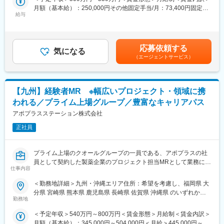
＜2人に1人は未経験入社、75%は異業種からの転職者です＞
■充実した研修制度
月額（基本給）：250,000円その他固定手当/月：73,400円固定残
・入社後3ヶ月は研修に専念（基礎から習得）
給与
業手当/月：101,200円（固定残業時間40時間0分/月）超過した時
■職務内容：
・全員未経験入社！同期とスタートできる環境
間外労働の残業手当は追加支給＜月給＞424,600円（一律手当を
MR（医薬情報担当者）として、ドクターや医薬品卸へ訪問、医薬
・配属後もマネージャーや先輩MRが成長をサポート
含む）＜昇給有無＞有＜残業手当＞有＜給与補足＞※能力・前給な
品に関する情報提供を行います。
どを考慮し、規定により決定します。※年収の他に別途日当（月額
応募依頼する
■手厚い福利厚生
気になる
3～4万円）・諸手当有昇給：年1回★頑張りに応じて年収UP★赴
（エージェントサービス）
＜MRとは＞
・外勤手当（1日1,500円）
任先の評価次第で大幅に年収をUPできます。（年2回業績給改
医薬品販売に際し、医師への医薬品の効果、効能、副作用を情報
・社宅制度（家賃60％会社負担）※条件あり
定）賃金はあくまでも目安の金額であり、選考を通じて上下する
提供がミッションです。
・転勤時の引越し費用負担
可能性があります。月給(月額)は固定手当を含めた表記です。
医薬品は「どの成分に、どのような効果があって、誰に使うと良
・単身赴任手当／帰省補助
【九州】経験者MR ※幅広いプロジェクト・領域に携
いのか」などの情報が付加されて、初めて効果的に使うことがで
われる／プライム上場グループ／豊富なキャリアパス
きます。医師への適切な医薬品情報の提供を通じて、患者さんの
■当社の特徴
治療、地域医療課題に貢献することができます。
アポプラスステーション株式会社
研修終了後は各製薬メーカーのプロジェクトに配属される『コン
クラクトMR』。配属期間は平均2～3年程。
正社員
■安心の研修体制：
新薬案件を中心にプロジェクトが豊富にあり、成長機会が広がり
・入社から3か月間：座学研修（導入教育）のみ
ます。
└医薬品や医療業界、営業方法についての知識を身につけます。
プライム上場のクオールグループの一員である、アポプラスの社
・導入教育終了後は、Web講義、e-Learning、集合研修を組み合
■豊富なキャリアパス
員として契約した製薬企業のプロジェクト担当MRとして業務に従
わせて行う、MR認定試験に100％を担保する対策講座がありま
がんや希少疾患の医薬品担当など専門性を深めるキャリアや、マ
仕事内容
事していただきます。内資・外資の新薬メーカー、ジェネリック
す。
ネジメント・人材育成など多様なキャリアパスが可能。実際に社
メーカーなどプロジェクトは多岐に渡りますので、今までの経験
＜勤務地詳細＞九州・沖縄エリア住所：希望を考慮し、福岡県 大
・現場配属後も月1回以上の面談を設けており、成果を出すための
内でキャリアチェンジして活躍している社員も多数います。
を活かせる環境が整っています。
分県 宮崎県 熊本県 鹿児島県 長崎県 佐賀県 沖縄県 のいずれかに
フォロー体制を整えております。
■営業スタイル：担当エリアの医療機関（開業医、病院）を訪問し
勤務地
配属致します。受動喫煙対策：屋内全面禁煙変更の範囲：会社の
★入社同期がいるため、一緒に頑張れる環境です！専門性の高い
変更の範囲：会社の定める業務
て、医師、薬剤師に課題解決するための医薬品情報を提供、副作
定める事業所（リモートワーク含む）
営業職が目指せます。
＜予定年収＞540万円～800万円＜賃金形態＞月給制＜賃金内訳＞
用情報を収集を行っていただきます。
月額（基本給）：345,000円～504,000円＜月給＞445,000円～