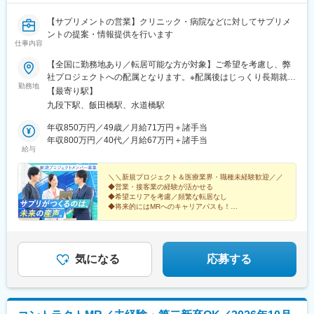
【サプリメントの営業】クリニック・病院などに対してサプリメ
ントの提案・情報提供を行います
仕事内容
【全国に勤務地あり／転居可能な方が対象】ご希望を考慮し、弊
社プロジェクトへの配属となります。※配属後はじっくり長期就業
勤務地
（目安3～4年）。頻繁に転居することはありません。※ご本人が
【最寄り駅】
「働ける」と挙げたエリア内でのみ調整するため、希望外への異
九段下駅、飯田橋駅、水道橋駅
動はありません。★転居にかかる費用は会社負担（規定あり）！
引っ越しの不安を感じている方もご安心ください。転居にまつわ
年収850万円／49歳／月給71万円＋諸手当
る費用は規定内で全額会社負担です。（例）・引っ越し費用・物
年収800万円／40代／月給67万円＋諸手当
給与
件の内見にかかる交通費・契約手続きにかかる交通費新しい土地
でのスタートを、会社がしっかりバックアップします！※受動喫煙
対策：屋内全面禁煙
＼＼新規プロジェクト＆医療業界・職種未経験歓迎／／
◆営業・接客業の経験が活かせる
◆希望エリアを考慮／頻繁な転居なし
◆将来的にはMRへのキャリアパスも！
◆年間休日120日・土日休み・月給41万円～
＜医療機関等へサプリメントを提案する法人営業＞
気になる
応募する