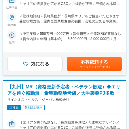
キャリアの選択肢が広がるCSO／ご経験が正当に評価される環
部への異動も可能です。
仕事内容
境】
※病院の経営コンサル、医薬品メーカーのマーケティング支援、人
事担当者などの管理部門など
＜勤務地詳細＞長崎県住所：長崎県エリアをご担当いただきます
【はじめに】
（３）手厚い研修体制でスキルアップができます：製品研修、ス
受動喫煙対策：屋内全面禁煙変更の範囲：会社の定める事業所
今回はMRを募集します。MR資格更新予定の方・ベテランの方も
キル研修、学術研修と、国内最大手だからこそ仕事に必要な知識
勤務地
（リモートワーク含む）
歓迎です。勤務地はご本人様の希望を鑑み決定いたします。20代
やスキルをしっかりと身に付けられる研修制度があります。MRと
＜予定年収＞550万円～900万円＜賃金形態＞年俸制補足事項なし
～50代まで幅広く活躍しており、長期就業も叶う環境です。
してのスキルのみならず、データ分析、マーケティングなど多角
＜賃金内訳＞年額（基本給）：5,500,000円～8,000,000円＜月額
的にヘルスケアのプロフェッショナル人材を育成する研修制度を
給与
＞458,333円～666,666円（12分割）＜昇給有無＞有＜残業手当＞
【業務内容】
整備しています。
無＜給与補足＞同社は年俸制になります。別途以下のような手当
大手製薬会社などを中心としたクライアントのプロジェクトへの
があります。・四半期一時金：10万円（四半期に1回、10万円程
配属です。担当エリアの医療機関（開業医、病院）を訪問して、
【IQVIAサービシーズジャパンについて】
度支給）※ただし支給条件有。賃金はあくまでも目安の金額であ
医師、薬剤師に課題解決するための医薬品情報を提供、副作用情
・世界100以上の国と地域／8万人の社員が、医薬品の臨床開発～
応募依頼する
気になる
り、選考を通じて上下する可能性があります。月給(月額)は固定手
報を収集を行っていただきます。
プロモーションに携わり、市場を流通するほぼすべての医薬品に
（エージェントサービス）
当を含めた表記です。
関与しています
《具体的には...》
・日本においても業界トップシェアを誇り、常時100以上のPJが
■新薬のプロモーション
稼働しています
【九州】MR（資格更新予定者・ベテラン歓迎）◆エリ
■長期収載品の市場拡大
■ジェネリック医薬品のプロモーション
アを跨ぐ転勤無・希望勤務地考慮／大手製薬PJ多数
※プロジェクトの状況によっては、選考保留（ご紹介できるプロジ
変更の範囲：会社の定める業務
サイネオス・ヘルス・ジャパン株式会社
ェクトが出るまで保留）となる場合もございますのであらかじめ
ご認識の程よろしくお願いします※
正社員
5名以上採用
【魅力ポイント】
【エリアを跨ぐ転勤なし／長期就業を見据えた柔軟なアサイン／
■エリアを跨ぐ転勤なし：
キャリアの選択肢が広がるCSO／ご経験が正当に評価される環
初任地希望だけでなく、エリアを跨いでの転勤はないため、転勤