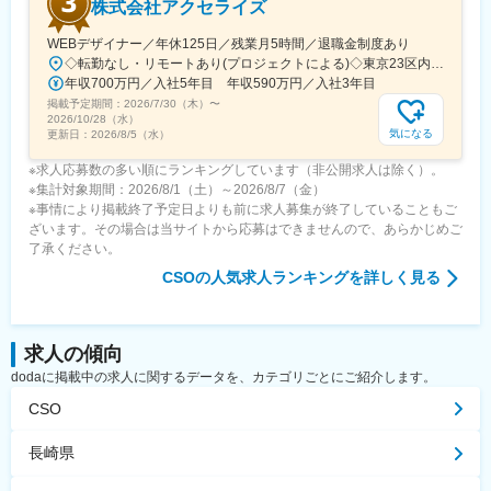
株式会社アクセライズ
WEBデザイナー／年休125日／残業月5時間／退職金制度あり
◇転勤なし・リモートあり(プロジェクトによる)◇東京23区内を中心としたプロジェクト先▽勤務エリア・東京都内を中心とした一都三県・東京23区内のプロジェクトが中心・プロジェクトによりリモートワークあり・千葉、埼玉、神奈川にも案件あり。強制はなし。■東京本社／東京都千代田区神田小川町1-5-1 神田御幸ビル8F
年収700万円／入社5年目 年収590万円／入社3年目
掲載予定期間：
2026/7/30（木）
〜
2026/10/28（水）
気になる
更新日：
2026/8/5（水）
※求人応募数の多い順にランキングしています（非公開求人は除く）。
※集計対象期間：2026/8/1（土）～2026/8/7（金）
※事情により掲載終了予定日よりも前に求人募集が終了していることもご
ざいます。その場合は当サイトから応募はできませんので、あらかじめご
了承ください。
CSO
の人気求人ランキングを詳しく見る
求人の傾向
dodaに掲載中の求人に関するデータを、カテゴリごとにご紹介します。
CSO
長崎県