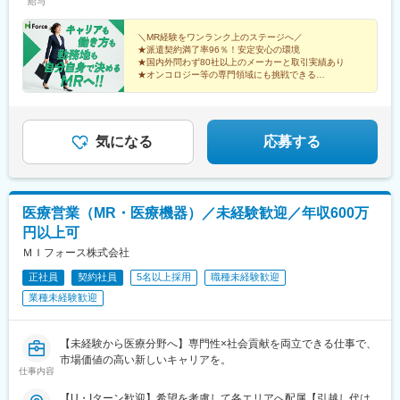
・入社後3ヶ月は研修に専念（基礎から習得）
給与
山口・島根・鳥取（9）四国：香川・徳島・高知・愛媛（10）九
す。＼社員の年収例／ 800万円／36歳（入社3年） 860万円／42
・全員未経験入社！同期とスタートできる環境
州：福岡・大分・宮崎・鹿児島・熊本・佐賀・長崎・沖縄※勤務地
歳（入社4年） 920万円／45歳（入社6年） ※諸手当含む
・配属後もマネージャーや先輩MRが成長をサポート
限定～全国転勤（規定あり）の選択可能※配属エリアは希望に応じ
＼MR経験をワンランク上のステージへ／
★派遣契約満了率96％！安定安心の環境
ます。希望範囲外への転勤はありません。※変更の範囲：会社の定
★国内外問わず80社以上のメーカーと取引実績あり
■手厚い福利厚生
める事業所（リモートワーク含む）
★オンコロジー等の専門領域にも挑戦できる
・外勤手当（1日1,500円）
★直行直帰・リモートも選択可能
・社宅制度（家賃60％会社負担）※条件あり
★本社勤務や採用・育成など多彩なキャリアパス
・転勤時の引越し費用負担
・単身赴任手当／帰省補助
気になる
応募する
■当社の特徴
研修終了後は各製薬メーカーのプロジェクトに配属される『コン
クラクトMR』。配属期間は平均2～3年程。
新薬案件を中心にプロジェクトが豊富にあり、成長機会が広がり
医療営業（MR・医療機器）／未経験歓迎／年収600万
ます。
円以上可
ＭＩフォース株式会社
■豊富なキャリアパス
がんや希少疾患の医薬品担当など専門性を深めるキャリアや、マ
正社員
契約社員
5名以上採用
職種未経験歓迎
ネジメント・人材育成など多様なキャリアパスが可能。実際に社
業種未経験歓迎
内でキャリアチェンジして活躍している社員も多数います。
変更の範囲：会社の定める業務
【未経験から医療分野へ】専門性×社会貢献を両立できる仕事で、
市場価値の高い新しいキャリアを。
仕事内容
【U・Iターン歓迎】希望を考慮して各エリアへ配属【引越し代は