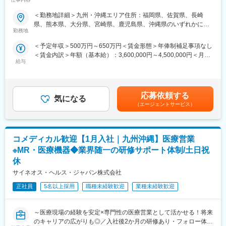
【米国No.1CSO！日本だけでなく世界市場トップ級シェアの業界
後に習得することができます。
大手企業で安定就業】
＜勤務地詳細＞九州・沖縄エリア住所：福岡県、佐賀県、長崎
■ＭＩフォースの魅力：
県、熊本県、大分県、宮崎県、鹿児島県、沖縄県のいずれかに配
■ 仕事概要
◎PMによる安心のフォロー体制
勤務地
属します。 受動喫煙対策：屋内全面禁煙変更の範囲：会社の定め
未経験から、医療業界の専門職であるMR（医薬情報担当者）とし
社員の活動を、経験と知識を豊富に持つプロジェクトマネージャ
る事業所
＜予定年収＞500万円～650万円＜賃金形態＞年俸制補足事項なし
てキャリアをスタートできるポジションです。
ーがきめ細やかにフォローしますので、いつでも自信を持って営
＜賃金内訳＞年額（基本給）：3,600,000円～4,500,000円＜月額
当社は製薬・医療機器メーカーの営業業務を担う
業活動が行えます。
給与
＞300,000円～375,000円（12分割）＜昇給有無＞有＜残業手当＞
「CSO（Contract Sales Organization）」で、多くの未経験者が
◎多彩なキャリアパス
有＜給与補足＞同社は年俸制になります。別途以下のような手当
MRとして活躍し、その後メーカー正社員へ転籍した実績も豊富で
多数のメーカー様との取引があるからこそ多様な経験を積むこと
があります。・プロジェクト賞与：会社及び個人業績により変
す。
ができ、PMとして顧客や医師とレベルの高い関係を築くことも、
動・四半期一時金：10万円（四半期に1回、10万円程度支給）※た
2カ月の集中研修で業界の基礎から学べるため、医療業界が初めて
本社で事業企画や採用、社員の育成などに関わることも可能で
応募依頼する
気になる
だし支給条件有。他、永続勤務報奨金（3年勤務5万円支給、5年
の方でも安心して挑戦できます。
す。複数のプロジェクトを経験し、新たなキャリアに挑戦してい
（エージェントサービス）
勤務10万円…）ございます。賃金はあくまでも目安の金額であ
営業職ならではの「提案スキル」だけでなく、専門知識を持って
くことを期待しています。
り、選考を通じて上下する可能性があります。月給(月額)は固定手
医師などに提案するため、市場では需要が高まり、希少性も増し
当を含めた表記です。
ています。
■勤務地：
コメディカル歓迎【1月入社｜九州沖縄】医療営業
（1）北海道：北海道
・MRとは
（2）東北：青森・秋田・岩手・山形・宮城・福島
※MR・医療機器◆業界随一の研修サポート体制/土日祝
主に医師や薬剤師等へ、担当製品の情報提供を行います。担当施
（3）関東：東京・神奈川・千葉・埼玉・茨城・栃木・群馬
休
設の患者様に応じた情報提供や、担当製品の処方後の情報収集を
（4）甲信越：新潟・長野・山梨
サイネオス・ヘルス・ジャパン株式会社
行います。
（5）東海：愛知・岐阜・三重・静岡
※MRだけでなく、医療機器営業職としてアサインされる可能性も
（6）北陸：富山・石川・福井
正社員
5名以上採用
職種未経験歓迎
業種未経験歓迎
ございます。
（7）近畿：大阪・京都・滋賀・奈良・和歌山・兵庫
（8）中国：岡山・広島・山口・島根・鳥取
■ 丁寧な研修・支援体制
（9）四国：香川・徳島・高知・愛媛
～医療現場の経験を安定×専門性の医療営業として活かせる！将来
入社後は2カ月間の研修（オンライン・対面両方）があります。基
（10）九州：福岡・大分・宮崎・鹿児島・熊本・佐賀・長崎・沖
のキャリアの広がりも◎／入社後2か月の研修あり・フォロー体制