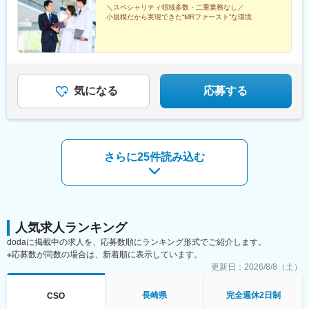
＼スペシャリティ領域多数・二重業務なし／
松山駅(愛媛県)、高知駅、博多駅、佐賀駅、長崎駅(長崎県)、熊本
小規模だから実現できた“MRファースト”な環境
駅、大分駅、宮崎駅、鹿児島中央駅前駅、さっぽろ駅、仙台駅(地
下鉄)、曽根田駅、宇都宮駅東口駅、中央前橋駅、京成千葉駅、船
橋駅、新宿駅(東京メトロ)、二重橋前駅、三越前駅、新高島駅、川
崎駅、七ツ屋駅、福井駅(福井県)、名鉄岐阜駅、新静岡駅、名鉄名
古屋駅、上栄町駅、西梅田駅、ハーバーランド駅、田中口駅、岡
山駅前駅、高松築港駅、ＪＲ松山駅前駅、高知駅前駅、祇園駅(福
気になる
応募する
岡県)、長崎駅前駅、熊本駅前駅、高見橋駅、北１２条駅、あおば
通駅、東宿郷駅、栄町駅(千葉県)、京成船橋駅、新宿駅、大手町駅
(東京都)、茅場町駅、高島町駅、電鉄富山駅、福井城址大名町駅、
日吉町駅、大阪梅田駅(阪神線)、高速神戸駅、西川緑道公園駅、猿
猴橋町駅、大手町駅(愛媛県)、高知橋駅、五島町駅、二本木口駅、
さらに25件読み込む
鹿児島中央駅
人気求人ランキング
dodaに掲載中の求人を、応募数順にランキング形式でご紹介します。
※応募数が同数の場合は、新着順に表示しています。
更新日：
2026/8/8（土）
長崎県
完全週休2日制
CSO