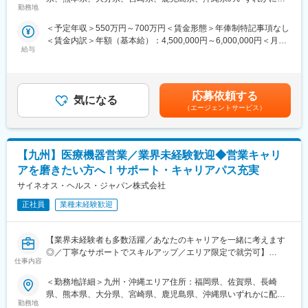
に関わる情報提供やデモなどを行います。
（3）長期就業／キャリア形成が可能：
勤務地
属します。 受動喫煙対策：屋内全面禁煙変更の範囲：会社の定め
弊社所属のMRはシニア（50代）がボリュームゾーン。契約社員
る事業所
＜予定年収＞550万円～700万円＜賃金形態＞年俸制特記事項なし
■キャリアパス
としてパフォーマンスが高い場合は50代の方でも正社員への転換
＜賃金内訳＞年額（基本給）：4,500,000円～6,000,000円＜月額
自身の志向性、働き方に応じて様々なキャリアパスがあります。1
もあります。契約の更新についても著しく業務態度が悪い／業績
給与
＞375,000円～500,000円（12分割）＜昇給有無＞有＜残業手当＞
つの領域を極める、複数のプロジェクトに参画し、経験を広げ
が上がっていないなどではない限りは原則更新となります。ま
有＜給与補足＞（正社員のみ対象）・昇給年１回 ・プロジェク
る、同社のプロジェクトマネージャーを目指す、リクルートやト
た、プロジェクトが終了してしまった場合も責任をもって再配属
ト賞与（過去実績年俸の約10%）（全社員対象）・四半期一時金
レーニングの部署に異動するなど、自身の努力次第で様々な可能
先を探します。また、過去営業成績の優秀な方ではメーカー登用
ー年収例ー820万円／入社6年目（月給58万円＋賞与＋手当）700
性が開かれています。
の実績もあります。
応募依頼する
気になる
万円／入社3年目（月給50万円＋賞与＋手当）550万円／入社1年
（エージェントサービス）
目（月給43万円＋賞与＋手当）賃金はあくまでも目安の金額であ
■メーカー転籍のキャリアパス
り、選考を通じて上下する可能性があります。月給(月額)は固定手
プロジェクトによってはメーカーへ転籍の打診を受けることがあ
当を含めた表記です。
り、7割程の社員が実際に転籍打診を受けております。断って別の
【九州】医療機器営業／業界未経験歓迎◆営業キャリ
プロジェクトに進むことも可能ですので、ずっと当社に残り様々
な経験を積んだり、何年か当社で働いて幅広い経験を積んでから
アを磨きたい方へ！サポート・キャリアパス充実
転籍する、といった幅広いキャリアパスがございます。
サイネオス・ヘルス・ジャパン株式会社
■同社(CSO)で働くメリット
正社員
業種未経験歓迎
1.同社に所属し、各メーカーのプロジェクトに参画することで幅
広い領域の経験を積むことができるので、マルチな知識や経験を
【業界未経験者も多数活躍／あなたのキャリアを一緒に考えます
得ることができます。それにより自身の可能性を大きく伸ばすこ
◎／丁寧なサポートでスキルアップ／エリア限定で就労可】
とができます。
仕事内容
2.キャリアパスが多数あるだけでなく、メーカー社員に比べ、早
■業務内容
期にキャリアを積むことができます。努力と能力によって、給与
＜勤務地詳細＞九州・沖縄エリア住所：福岡県、佐賀県、長崎
医療機器の営業担当者として、基幹病院などの医師や看護師など
もポジションも上げることができます。
県、熊本県、大分県、宮崎県、鹿児島県、沖縄県いずれかに配属
医療従事者の方々と面談を行い、製品に関わる手技や情報提供な
3.志向性と環境に応じてキャリアチェンジが可能です。定期的な
勤務地
します。 受動喫煙対策：屋内全面禁煙変更の範囲：会社の定める