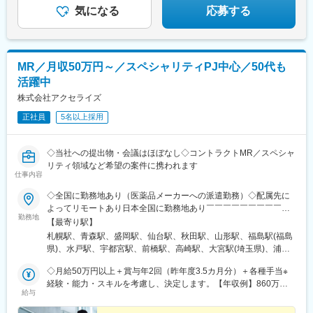
気になる
応募する
MR／月収50万円～／スペシャリティPJ中心／50代も
活躍中
株式会社アクセライズ
正社員
5名以上採用
◇当社への提出物・会議はほぼなし◇コントラクトMR／スペシャ
リティ領域など希望の案件に携われます
仕事内容
◇全国に勤務地あり（医薬品メーカーへの派遣勤務）◇配属先に
よってリモートあり日本全国に勤務地あり￣￣￣￣￣￣￣￣￣￣
勤務地
北海道から沖縄県まで…日本全国に勤務地があります。配属先に
【最寄り駅】
ついては希望を最大限に考慮して決定！U・Iターン就職も大歓迎
札幌駅、青森駅、盛岡駅、仙台駅、秋田駅、山形駅、福島駅(福島
です。
県)、水戸駅、宇都宮駅、前橋駅、高崎駅、大宮駅(埼玉県)、浦和
駅、千葉駅、東海神駅、新宿三丁目駅、東京駅、日本橋駅(東京
◇月給50万円以上＋賞与年2回（昨年度3.5カ月分）＋各種手当※
都)、横浜駅、京急川崎駅、新潟駅、富山駅、金沢駅、福井駅、甲
経験・能力・スキルを考慮し、決定します。【年収例】860万円
府駅、長野駅、岐阜駅、静岡駅、名古屋駅、津駅、大津駅、京都
給与
／42歳（月給64万円+賞与）830万円／35歳（月給61万円+賞与）
駅、大阪駅、神戸駅(兵庫県)、奈良駅、和歌山駅、鳥取駅、松江
700万円／30歳（月給51万円+賞与）
駅、岡山駅、広島駅、山口駅(山口県)、徳島駅、高松駅(香川県)、