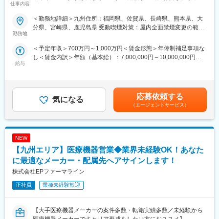
仕事内容
境】
負担が軽減できます。2ndプロジェクト以降も希望や適性に応じ
て、アサインを検討します。
＜勤務地詳細＞九州住所：福岡県、佐賀県、長崎県、熊本県、大
【はじめに】
分県、宮崎県、鹿児島県 受動喫煙対策：屋内全面禁煙変更の範
今回はMRを募集します。MR資格更新予定の方・ベテランの方も
■キャリアの選択肢を広げる働き方：
勤務地
囲：会社の定める事業所（リモートワーク含む）
歓迎です。勤務地はご本人様の希望を鑑み決定いたします。20代
スペシャリティ領域への挑戦、新薬PJなど市場価値を高める機
＜予定年収＞700万円～1,000万円＜賃金形態＞年俸制補足事項な
～50代まで幅広く活躍しており、長期就業も叶う環境です。
会、自身の強みを活かしたPJ相談などが可能です。定期的な面談
し＜賃金内訳＞年額（基本給）：7,000,000円～10,000,000円＜
を通じて、その時々に応じたプロジェクトを提示するなどフレキ
給与
月額＞583,333円～833,333円（12分割）＜昇給有無＞有＜残業手
【業務内容】
シブルにキャリアが形成できます。その他、本社部門（マネージ
当＞無＜給与補足＞同社は年俸制になります。別途以下のような
大手製薬会社などを中心としたクライアントのプロジェクトへの
ャー、研修部門など）への道もあります。
手当があります。・四半期一時金：10万円（四半期毎に支給）、
配属です。担当エリアの医療機関（開業医、病院）を訪問して、
年間最大40万円※ただし支給条件有。賃金はあくまでも目安の金
医師、薬剤師に課題解決するための医薬品情報を提供、副作用情
■明確な評価制度：
応募依頼する
気になる
額であり、選考を通じて上下する可能性があります。月給(月額)は
報を収集を行っていただきます。
自身の成果や頑張りが客観的に評価され、年収に反映されます。
（エージェントサービス）
固定手当を含めた表記です。
また、在籍年数が増えると永年勤続報奨金や四半期一時金などの
《具体的には...》
手当もアップします。つまり、やりがいや努力がきちんと報われ
■新薬のプロモーション
る報酬制度になっています。
NEW
■長期収載品の市場拡大
■ジェネリック医薬品のプロモーション
【サポート体制】
【九州エリア】医療機器営業◆業界未経験OK！あなた
※プロジェクトの状況によっては、選考保留（ご紹介できるプロジ
配属後は担当マネージャーが丁寧に支援します。日々の仕事の悩
に最適なメーカー・配属先へアサインします！
ェクトが出るまで保留）となる場合もございますのであらかじめ
みや、キャリア形成の相談等、伴走者として活躍をサポートしま
株式会社EPファーマライン
ご認識の程よろしくお願いします※
す。また知識・スキルレベルを上げるために様々な研修をご用意
しています。
正社員
業種未経験歓迎
【魅力ポイント】
■エリアを跨ぐ転勤なし：
変更の範囲：会社の定める業務
初任地希望だけでなく、エリアを跨いでの転勤はないため、転勤
【大手医療機器メーカーの案件多数・転籍実績多数／未経験から
負担が軽減できます。2ndプロジェクト以降も希望や適性に応じ