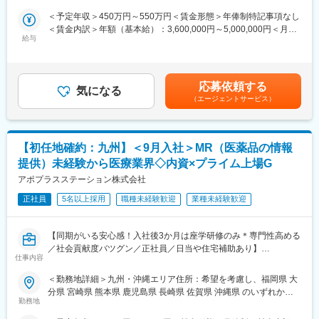
どの営業活動を行います。
面談を通じて、その時々の志向性や状況に応じて最適なプロジェ
事業所
＜予定年収＞450万円～550万円＜賃金形態＞年俸制特記事項なし
・身につくスキル
クトを提示します。家庭環境の変化など、フレキシブルにキャリ
＜賃金内訳＞年額（基本給）：3,600,000円～5,000,000円＜月額
専門家へ提案・交渉する力を磨けます。単に説明する力だけでな
アを形成しすることが可能です。
給与
＞300,000円～416,666円（12分割）＜昇給有無＞有＜残業手当＞
く、相手のニーズを引き出し、競合との優位性を示してクロージ
無＜給与補足＞3ヶ月に1度、四半期一時金あり(入社1年目は10万
ングするスキルが身につきます。
4.明確な評価制度
円／回)。賃金はあくまでも目安の金額であり、選考を通じて上下
※詳細はプロジェクトにより異なります。
自身の成果や頑張りが客観的に評価され、年収に反映されます。
する可能性があります。月給(月額)は固定手当を含めた表記です。
また、在籍年数が増えると永年勤続報奨金や四半期一時金などの
応募依頼する
気になる
■キャリアパス：
手当もアップします。つまり、やりがいや努力がきちんと報われ
（エージェントサービス）
志向性や身につけたいスキルに応じて様々なキャリアパスがあり
る報酬制度になっています。
ます。
・1つの領域（心臓外科や整形外科など）を極める
■同社について：
【初任地確約：九州】＜9月入社＞MR（医薬品の情報
・複数のプロジェクトに参画して経験を広げる
同社は、医療機器・製薬メーカーの営業領域を支援するCSOと呼
・本社スタッフ（プロジェクトマネージャー、採用、研修担当）
ばれる業種です。メーカーからのオーダーに対し自社の社員を派
提供）未経験から医療業界◇内資×プライム上場G
にキャリアチェンジ
遣しています。医療機器は製品によって営業スタイルが異なりま
アポプラスステーション株式会社
など、様々な可能性を探ることができるのが大きな魅力です。
すが、同社では転職せずに様々な医療機器を経験し、自身に合っ
正社員
5名以上採用
職種未経験歓迎
業種未経験歓迎
た営業スタイルを探ることも可能です。
■働く魅力
・同社の社員でいながら、様々なメーカーで経験を積むことが可
変更の範囲：会社の定める業務
【同期がいる安心感！入社後3か月は座学研修のみ＊専門性高める
能です！配属先メーカーからオファーを受けた場合は、メーカー
／社会貢献度バツグン／正社員／日当や住宅補助あり】
直雇用へ転籍するチャンスもあります。
仕事内容
（ご自身に合わないと感じられた場合、オファーを断ることも勿
★本ポジションは、未経験から医療業界で活躍できます！
論可能です。）
＜勤務地詳細＞九州・沖縄エリア住所：希望を考慮し、福岡県 大
・医療を通じて社会に貢献したい
・転勤は東北・関東などエリア単位内で限定することができ、一
分県 宮崎県 熊本県 鹿児島県 長崎県 佐賀県 沖縄県 のいずれかに
・仕事を通じて学びを深め自己の成長を実感したい
方的に配属エリアを決定されることもありません。
勤務地
配属致します。受動喫煙対策：屋内全面禁煙変更の範囲：会社の
・専門職として知識、技能を身に付けたい
※CSOとは…
定める事業所