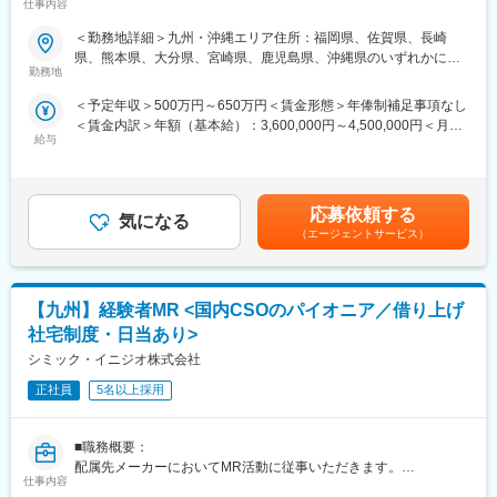
仕事内容
本的なビジネスマナーから、医療営業として必要な知識まで、同
縄
充実～
期社員と支えあいながら習得することが可能です。
＜勤務地詳細＞九州・沖縄エリア住所：福岡県、佐賀県、長崎
※配属先は入社後に確定する予定です。
変更の範囲：会社の定める業務
■ 仕事概要
県、熊本県、大分県、宮崎県、鹿児島県、沖縄県のいずれかに配
また、配属後も一人ひとりの知識とスキルアップのために様々な
未経験から、医療業界の専門職であるMR（医薬情報担当者）とし
勤務地
属します。 受動喫煙対策：屋内全面禁煙変更の範囲：会社の定め
研修を用意しています。
てキャリアをスタートできるポジションです。
る事業所
＜予定年収＞500万円～650万円＜賃金形態＞年俸制補足事項なし
当社は製薬・医療機器メーカーの営業業務を担う
＜賃金内訳＞年額（基本給）：3,600,000円～4,500,000円＜月額
■明確な評価制度／やりがいや努力がきちんと報われる報酬制度
「CSO（Contract Sales Organization）」で、多くの未経験者が
給与
＞300,000円～375,000円（12分割）＜昇給有無＞有＜残業手当＞
自身の成果や頑張りが客観的に評価され、年収に反映されます。
MRとして活躍し、その後メーカー正社員へ転籍した実績も豊富で
有＜給与補足＞同社は年俸制になります。別途以下のような手当
また、在籍年数が増えると永年勤続報奨金や四半期一時金などの
す。
があります。・プロジェクト賞与：会社及び個人業績により変
手当もアップします。つまり、やりがいや努力がきちんと報われ
営業職ならではの「提案スキル」だけでなく、専門知識を持って
動・四半期一時金：10万円（四半期に1回、10万円程度支給）※た
る報酬制度になっています。
医師などに提案するため、市場では需要が高まり、希少性も増し
応募依頼する
気になる
だし支給条件有。他、永続勤務報奨金（3年勤務5万円支給、5年
ています。
（エージェントサービス）
勤務10万円…）ございます。賃金はあくまでも目安の金額であ
■豊富なキャリアプランとサポート体制
り、選考を通じて上下する可能性があります。月給(月額)は固定手
志向性やその時の環境に応じて「特定の領域で専門性を高める」
・MRとは
当を含めた表記です。
「幅広い疾患をカバーできるオールラウンダーになる」「本社部
主に医師や薬剤師等へ、担当製品の情報提供を行います。担当施
門（マネージャー、研修部門など）へのキャリアチェンジ」など
【九州】経験者MR <国内CSOのパイオニア／借り上げ
設の患者様に応じた情報提供や、担当製品の処方後の情報収集を
幅広いキャリアプランがあります。
行います。
社宅制度・日当あり>
また、弊社のマネージャーのほとんどは、MRからキャリアチェン
※MRだけでなく、医療機器営業職としてアサインされる可能性も
シミック・イニジオ株式会社
ジしたメンバーです。担当マネージャーが定期的に面談を行い、
ございます。
分からないことやキャリアに関してサポートします。
正社員
5名以上採用
■ 丁寧な研修・支援体制
変更の範囲：会社の定める業務
入社後は2カ月間の研修（オンライン・対面両方）があります。基
■職務概要：
本的なビジネスマナーから、医療営業として必要な知識まで、同
配属先メーカーにおいてMR活動に従事いただきます。
期社員と支えあいながら習得することが可能です。
仕事内容
※配属入社後に確定予定／ご希望や適性を考慮し、1つ目のプロジ