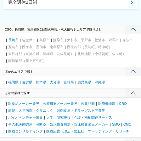
完全週休2日制
CSO、長崎県、完全週休2日制の転職・求人情報をエリアで絞り込む
長崎市
佐世保市
島原市
諫早市
大村市
平戸市
松浦市
対馬市
壱岐市
五島市
西海市
雲仙市
南島原市
西彼杵郡（長与町、時津町）
東彼杵郡（東彼杵町、川棚町、波佐見町）
北松浦郡（小値賀町、佐々町）
南松浦郡（新上五島町）
ほかのエリアで探す
福岡県
佐賀県
熊本県
大分県
宮崎県
鹿児島県
沖縄県
ほかの業種で探す
医薬品メーカー業界
医療機器メーカー業界
医薬品卸
医療機器卸
CRO
病院・大学病院・クリニック
調剤薬局・ドラッグストア業界
バイオベンチャー業界
大学・研究施設
介護・福祉関連サービス
その他医療関連
診断薬・臨床検査機器・臨床検査試薬メーカー
SMO
CMO
医療コンサルティング
医療広告代理店・出版社・マーケティング・リサーチ