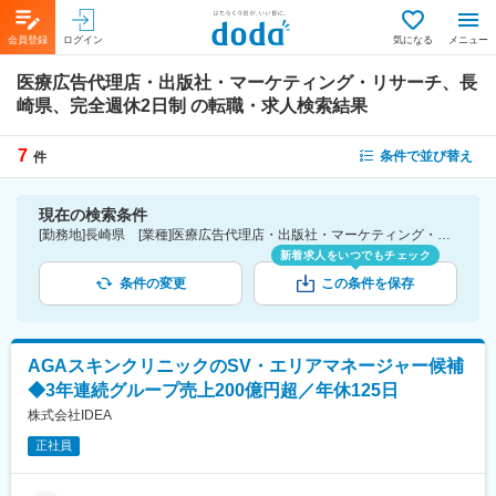
会員登録
ログイン
気になる
メニュー
医療広告代理店・出版社・マーケティング・リサーチ、長
崎県、完全週休2日制
の転職・求人検索結果
7
条件で並び替え
件
現在の検索条件
[勤務地]長崎県 [業種]医療広告代理店・出版社・マーケティング・リサーチ-医薬品・医療機器・ライフサイエンス・医療系サービス [こだわり条件ピックアップ]完全週休2日制 [詳細条件](休日・働き方)完全週休2日制
新着求人をいつでもチェック
条件の変更
この条件を保存
AGAスキンクリニックのSV・エリアマネージャー候補
◆3年連続グループ売上200億円超／年休125日
株式会社IDEA
正社員