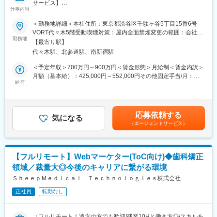
サービス】
13時 昼休憩
仕事内容
↓
■担当業務
14時 （川崎院へ移動、院責とのMTG等）
＜勤務地詳細＞本社住所：東京都渋谷区千駄ヶ谷5丁目15番6号
「ヒポクラ」という医師専用のWebサービスのプロダクトマネー
↓
VORT代々木5階受動喫煙対策：屋内全面禁煙変更の範囲：会社の
ジャーをお任せします。
16時 （上?である統括とMTG等）
勤務地
定める事業所（リモートワーク含む）
【最寄り駅】
↓
代々木駅、北参道駅、南新宿駅
「ヒポクラ」：約75,000人以上の医師が参加する日本最大級の医
19時 帰宅
師専用SNS。医師が専門外の事象に遭遇した際に他の医師より知
＜予定年収＞700万円～900万円＜賃金形態＞月給制＜賃金内訳＞
見を得られるオンライン医局”として拡大中。
■当社について：
月額（基本給）：425,000円～552,000円その他固定手当/月：
◎2006年に医療機器商社として創業した当社は、主に美容整形・
給与
10,000円固定残業手当/月：153,000円～197,600円（固定残業時
■具体的な業務内容
美容外科で利用される美容機器の卸販売・賃貸・メンテナンスを
間45時間0分/月）超過した時間外労働の残業手当は追加支給＜月
・プロダクトのビジョンと戦略の策定・推進
行っており、各種医学会やセミナーにも積極的に出展し、国内・
給＞588,000円～759,600円（一律手当を含む）＜昇給有無＞有＜
・市場・競合・ユーザー分析
海外の様々な医療機器・美容機器等を紹介していました。
残業手当＞有＜給与補足＞固定手当として、在宅勤務手当(月1万
応募依頼する
・新サービス、新機能の企画、要件定義、仕様策定
◎2011年に医療コンサルティング会社と合併し、2012年10月よ
気になる
円)がございます。賃金はあくまでも目安の金額であり、選考を通
（エージェントサービス）
※最近の新機能例：診断RPG
り医療に特化したコンサルティングを主軸とした事業を展開して
じて上下する可能性があります。月給(月額)は固定手当を含めた表
・既存サービス、企画の運用・改善
います。
記です。
・開発チーム（エンジニア、デザイナー等）との連携とディレク
◎クリニックでは、当社の受付スタッフやカウンセラーが実務面
ション
をしっかりサポートいるため、既存店舗のサポートだけでなく新
【フルリモート】Webマーケター(ToC向け)◆歯科矯正
・KPIの設定と進捗管理、データに基づいた改善策の立案と実行
規開院も計画しています。今後は既存のクリニック以外に対して
領域／裁量大◎今後のキャリアに繋がる環境
・ロードマップの作成と管理
も積極的にコンサルティング事業を展開する予定です。
・部門間（経営層、営業、マーケティング等）の調整
ＳｈｅｅｐＭｅｄｉｃａｌ Ｔｅｃｈｎｏｌｏｇｉｅｓ株式会社
※ご本人の意向および試用期間中の業務状況などを踏まえて適材適
正社員
転勤なし
所を判断していきます。
※少数精鋭で実力主義、かつ積極性・協力性・スピードを重んじる
組織です。
〈フルリモート！遠方の方でも歓迎/残業10Hと働き方◎/スキルを