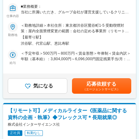
万人以上の患者様が笑顔になるお手伝いをしてきました。
■業務概要：
2022年6月にマーケティングに特化した子会社である
当社に所属いただき、グループ会社が運営支援しているクリニッ
SheepMedical Technologies株式会社を設立、また同年9月にはク
仕事内容
クのマーケティングを行うチームのリーダー候補です。
リニックの運営支援を提供する子会社アルディバラン株式会社を
＜勤務地詳細＞本社住所：東京都渋谷区鶯谷町1-5 受動喫煙対
設立し、キレイライン矯正だけにとどまらず幅広い歯科の領域で
■業務内容詳細：
策：屋内全面禁煙変更の範囲：会社の定める事業所（リモートワ
患者様を笑顔にするサービスを展開しております。
◇2名～のチームマネジメント
勤務地
ーク含む）
【最寄り駅】
◇予実管理
変更の範囲：会社の定める業務
渋谷駅、代官山駅、恵比寿駅
◇予算計画策定
◇マーケティング戦略・戦術立案／実行
＜予定年収＞500万円～800万円＜賃金形態＞年俸制＜賃金内訳＞
◇プロジェクトマネジメント
年額（基本給）：3,804,000円～6,096,000円固定残業手当/月：
※プレイングマネージャーとして、歯科矯正領域のマーケティング
給与
99,000円～159,000円（固定残業時間40時間0分/月）超過した時
戦略～実行まですべてお任せします。当社オリジナルの矯正プロ
間外労働の残業手当は追加支給＜月額＞416,000円～667,000円
ダクトのマーケティングに携われる他、店舗/エリアマーケティン
（12分割）（一律手当を含む）＜昇給有無＞有＜残業手当＞有賃
グのご経験も積むことが可能です。
金はあくまでも目安の金額であり、選考を通じて上下する可能性
応募依頼する
気になる
があります。月給(月額)は固定手当を含めた表記です。
（エージェントサービス）
■事業概要：
親会社であるSheepMedical株式会社では、マウスピース矯正で国
内トップクラスの実績を持つキレイライン矯正のマウスピース等
矯正器具の製造・販売を行っています。
【リモート可】メディカルライター《医薬品に関する
キレイライン矯正は、美容クリニックや大手脱毛クリニックの立
資料の企画・執筆》◆フレックス可＊長期就業◎
ち上げを行った医師でもある当社CEOと、業界で名前の知られる
マーケティング会社の代表がタッグを組み「矯正を通じて笑顔に
株式会社インターサイエンス社
なる人を増やしたい」という志によって生まれたブランドです。
正社員
転勤なし
『高額でハードルが高い』という従来のイメージを変え、多くの