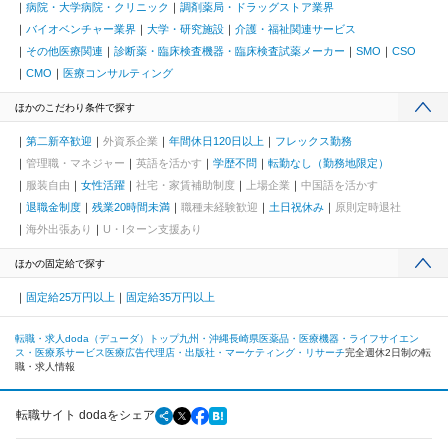
病院・大学病院・クリニック
調剤薬局・ドラッグストア業界
バイオベンチャー業界
大学・研究施設
介護・福祉関連サービス
その他医療関連
診断薬・臨床検査機器・臨床検査試薬メーカー
SMO
CSO
CMO
医療コンサルティング
ほかのこだわり条件で探す
第二新卒歓迎
外資系企業
年間休日120日以上
フレックス勤務
管理職・マネジャー
英語を活かす
学歴不問
転勤なし（勤務地限定）
服装自由
女性活躍
社宅・家賃補助制度
上場企業
中国語を活かす
退職金制度
残業20時間未満
職種未経験歓迎
土日祝休み
原則定時退社
海外出張あり
U・Iターン支援あり
ほかの固定給で探す
固定給25万円以上
固定給35万円以上
転職・求人doda（デューダ）トップ
九州・沖縄
長崎県
医薬品・医療機器・ライフサイエン
ス・医療系サービス
医療広告代理店・出版社・マーケティング・リサーチ
完全週休2日制の転
職・求人情報
転職サイト dodaをシェア