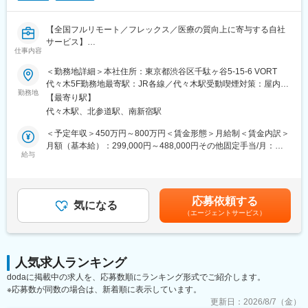
■MRの研修テキスト
■患者向け説明冊子
【全国フルリモート／フレックス／医療の質向上に寄与する自社
■Webサイトをはじめとする各種デジタル資材等
サービス】
仕事内容
【組織体制】
医師専用Webサービス・アプリを運営する当社にて、「ヒポク
＜勤務地詳細＞本社住所：東京都渋谷区千駄ヶ谷5-15-6 VORT
企画制作部は20名程度の部署になります。チーム体制で業務を行
ラ」のUI/UXデザイナーをお任せします。
代々木5F勤務地最寄駅：JR各線／代々木駅受動喫煙対策：屋内全
っており、1チームにつき5～7名で構成さています。製薬企業か
勤務地
面禁煙変更の範囲：会社の定める事業所（リモートワーク含む）
ら転職してきた方が多くいらっしゃり、経験・知識豊富なスタッ
【最寄り駅】
■業務内容：
フが揃っています。
代々木駅、北参道駅、南新宿駅
医師という専門性の高いユーザーに向き合い、プロダクト・マー
ケティング・ブランディングまで横断的に関わることができま
＜予定年収＞450万円～800万円＜賃金形態＞月給制＜賃金内訳＞
【キャリアパス】
す。PM・開発ディレクター・エンジニアと連携しながら、UI/UX
月額（基本給）：299,000円～488,000円その他固定手当/月：
ゆくゆくは販促資材の企画立案もお任せしたいと考えています。
にとどまらず、メール・広告・紙媒体まで、ユーザー体験を一貫
給与
10,000円固定残業手当/月：108,700円～175,100円（固定残業時
スケジュール作成から編集作業、デザイナーとの打合せ、クライ
して設計できる裁量のあるポジションです。中長期にわたる弊社
間45時間0分/月）超過した時間外労働の残業手当は追加支給＜月
アント(製薬企業)へのプレゼンテーションなど、業務の最初から最
が運営する医師向けWebサービス・アプリのブランディングも担
給＞417,700円～673,100円（一律手当を含む）＜昇給有無＞有＜
後まで携わるため、プランナーとしての力量やディレクション能
っていただきたいと考えています。
残業手当＞有＜給与補足＞■上記「その他固定手当」：在宅勤務手
力も身につきます。
応募依頼する
気になる
当賃金はあくまでも目安の金額であり、選考を通じて上下する可
（エージェントサービス）
■具体的には：
能性があります。月給(月額)は固定手当を含めた表記です。
【弊社の特徴】
・医師向けWebサービス・サイト・アプリに関するUI/UXデザイ
■ライター所属数は業界1位：
ン
業界内でも圧倒的に多くのライターが所属しているため、同社の
・サイト内に掲載される広告LPのデザイン
制作物・クオリティには定評があります。未経験から育て上げる
人気求人ランキング
・HTMLメールや広告バナー・SNS画像などWEBマーケティング
文化もある一方で、プロ集団として日々サービスクオリティの向
dodaに掲載中の求人を、応募数順にランキング形式でご紹介します。
に必要なデザイン
上に努めています。
※応募数が同数の場合は、新着順に表示しています。
・学会で配るチラシやリーフレット・会員獲得のためのダイレク
■グループ会社（医療系出版社）の創刊数も業界1位：
トメールのデザイン
更新日：
2026/8/7（金）