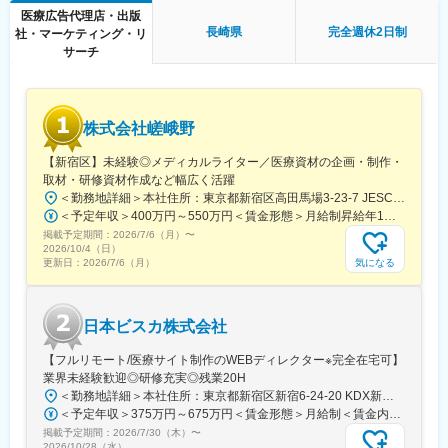
グループ会社であるメディカルレビュー社は業界内でトップの自
医療広告代理店・出版
社創刊数を誇っており、そのグループ会社である同社はその創刊
■働き方
長崎県
完全週休2日制
社・マーケティング・リ
数の多さを支えています。
残業時間は10～20時間程とワークライフバランスを整えやすい環
サーチ
境です。
変更の範囲：会社の定める業務
全国フルリモート制を導入しており、場所を縛られず拡大中の自
社サービスに携わりたい方にお勧めです。
四半期に一回程度の対面で会うキックオフの機会もご用意してお
株式会社嵯峨野
ります。
【新宿区】未経験◎メディカルライター／医療資材の企画・制作・
■当社について：
取材・研修資材作成など幅広く活躍
当社は、「テクノロジーの力で人々の健康寿命を延ばす」ことを
＜勤務地詳細＞本社住所：東京都新宿区高田馬場3-23-7 JESCO高田馬場3F受動喫煙対策：屋内全面禁煙変更の範囲：会社の定める事業所（リモートワーク含む）
理念に掲げ、医師専用のWebサービスやアプリを展開していま
＜予定年収＞400万円～550万円＜賃金形態＞月給制昇給年1回、賞与年2回（実績）＜賃金内訳＞月額（基本給）：250,000円～350,000円＜月給＞250,000円～350,000円＜昇給有無＞有＜残業手当＞有＜給与補足＞経験・能力を考慮して決定します賃金はあくまでも目安の金額であり、選考を通じて上下する可能性があります。月給(月額)は固定手当を含めた表記です。
す。
掲載予定期間：
2026/7/6（月）
〜
2026/10/4（日）
当社が提供する「ヒポクラ」は、約70,000人以上の医師が参加す
気になる
更新日：
2026/7/6（月）
る日本最大級の医師専用SNSであり、診療科や地域を超えて医師
同士がつながり、日々の臨床現場での疑問や知見を共有できる“オ
ンライン医局”として多くの医師に活用されています。
日本ビスカ株式会社
コミュニティを通じて、医師は他の専門領域の知見を得たり、診
【フルリモート/医療サイト制作のWEBディレクター※完全在宅可】
療の選択肢を広げたりすることができ、結果的に患者さんにより
業界未経験歓迎◎研修充実◎残業20H
良い医療を届けることにつながっています。単なる情報共有にと
＜勤務地詳細＞本社住所：東京都新宿区新宿6-24-20 KDX新宿6丁目ビル10F勤務地最寄駅：都営大江戸線、東京メトロ副都心線／東新宿駅受動喫煙対策：屋内全面禁煙変更の範囲：会社の定める事業所（リモートワーク含む）
どまらず、医師同士の相互支援を通じて臨床力とモチベーション
＜予定年収＞375万円～675万円＜賃金形態＞月給制＜賃金内訳＞月額（基本給）：250,000円～450,000円＜月給＞250,000円～450,000円＜昇給有無＞有＜残業手当＞有＜給与補足＞■賞与：年2回※25年度実績4.08ヶ月分■昇給：年1回賃金はあくまでも目安の金額であり、選考を通じて上下する可能性があります。月給(月額)は固定手当を含めた表記です。
を高める仕組みを提供している点が、当社サービスの大きな強み
掲載予定期間：
2026/7/30（木）
〜
となっています。
2026/10/28（水）