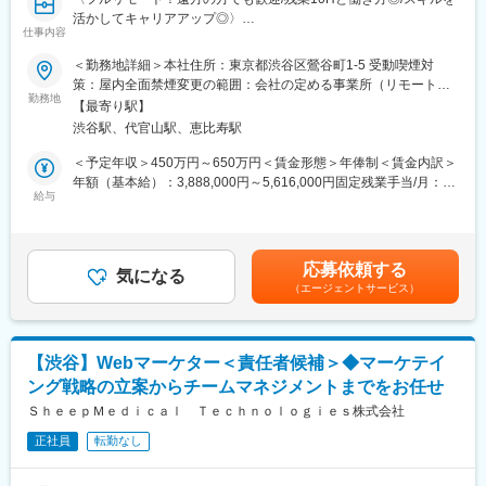
早期にチームリードをお任せするケースもあります。
活かしてキャリアアップ◎〉
仕事内容
■組織体制※製薬事業部
■業務概要：
＜勤務地詳細＞本社住所：東京都渋谷区鶯谷町1-5 受動喫煙対
ディレクター、UXUIデザイナー、エンジニア（バックエンド、フ
グループ会社が運営支援している全国23院の歯科クリニックのマ
策：屋内全面禁煙変更の範囲：会社の定める事業所（リモートワ
ロントエンド、インフラ、AI各種在籍。業務委託・外注含む）で
ーケティングに携わっていただくポジションです。toC領域での
勤務地
ーク含む）
プロダクトチームを組成。現PdMは業務委託で活躍されており、
【最寄り駅】
GoogleやYahoo！リスティング広告やSEOをメインに活躍されて
今回は正社員のプロダクトマネージャーとして中心的な役割をお
渋谷駅、代官山駅、恵比寿駅
来られた方を募集しています。
任せいたします。
歯科矯正マーケティングの領域において、国内トップクラスのノ
＜予定年収＞450万円～650万円＜賃金形態＞年俸制＜賃金内訳＞
※医療業界経験者も居りますので、業界知識は不問です。
ウハウをもつマーケターと一緒に業務を行っていただけます。
年額（基本給）：3,888,000円～5,616,000円固定残業手当/月：
そして、クリニックのリード獲得だけでなく、その後のクリニッ
給与
51,000円～74,000円（固定残業時間20時間0分/月）超過した時間
■働き方
クへの来院率や契約率まで、自社データをフル活用したマーケテ
外労働の残業手当は追加支給＜月額＞375,000円～542,000円（12
残業時間は10～20時間程とワークライフバランスを整えやすい環
ィングにも携われます。
分割）（一律手当を含む）＜昇給有無＞有＜残業手当＞有賃金は
境です。
あくまでも目安の金額であり、選考を通じて上下する可能性があ
全国フルリモート制を導入しており、場所を縛られず拡大中の自
応募依頼する
■業務内容詳細：
気になる
ります。月給(月額)は固定手当を含めた表記です。
社サービスに携わりたい方にお勧めです。
（エージェントサービス）
◇マーケティング戦略の立案・遂行
四半期に一回程度の対面で会うキックオフの機会もご用意してお
・分析した数値・市場のトレンドを元に、担当する事業の売上を
ります。
最大化するためのマーケティング戦略の立案・遂行
◇各WEB媒体の広告運用と関連業務全般
変更の範囲：会社の定める業務
【渋谷】Webマーケター＜責任者候補＞◆マーケテイ
・Googleリスティング広告、SNS広告を中心に運用
ング戦略の立案からチームマネジメントまでをお任せ
・LPOの企画立案からLP制作のディレクション・広告バナー／動
画広告／記事LP／LP／HP／ステップメール etc. の企画・ライテ
ＳｈｅｅｐＭｅｄｉｃａｌ Ｔｅｃｈｎｏｌｏｇｉｅｓ株式会社
ィング・制作ディレクション・制作物ディレクション業務に関わ
正社員
転勤なし
る社内、社外関係者との折衝
※スキル次第では、更に上流のペルソナ設計や適切な訴求プランの