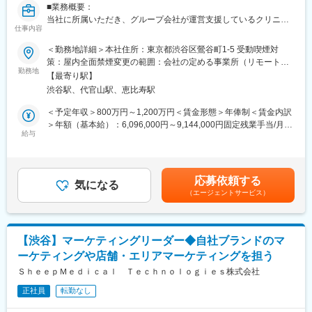
構築などもお任せしたいと思っています。
■業務概要：
当社に所属いただき、グループ会社が運営支援しているクリニッ
■組織構成
仕事内容
クのマーケティングを行うチームの責任者候補です。
メンバーは約20名程度です。その中で部署に分かれ、ご自身の得
＜勤務地詳細＞本社住所：東京都渋谷区鶯谷町1-5 受動喫煙対
意とする分野で活躍いただいております。
■業務内容詳細：
策：屋内全面禁煙変更の範囲：会社の定める事業所（リモートワ
30代～40代のメンバーがほとんどで、若手にも活躍のチャンスが
◇マーケティング戦略の立案
勤務地
ーク含む）
あります。
【最寄り駅】
※分析した数値・市場のトレンドを元に、担当する事業の売上を最
遠方のメンバーもいるため、フルリモートが基本となります。そ
渋谷駅、代官山駅、恵比寿駅
大化するためのマーケティング戦略の立案・遂行
のため、メンバーとのやり取りはオンライン中心です。
◇事業計画の立案から実行まで
＜予定年収＞800万円～1,200万円＜賃金形態＞年俸制＜賃金内訳
※立案した戦略を軸に事業計画の立案から実行までをお任せしま
＞年額（基本給）：6,096,000円～9,144,000円固定残業手当/月：
■業務の魅力
す。
給与
159,000円～238,000円（固定残業時間40時間0分/月）超過した時
急成長するクリニック支援と、歴史あるマウスピース矯正ブラン
◇チームマネジメント
間外労働の残業手当は追加支給＜月額＞667,000円～1,000,000円
ド『キレイライン矯正』の両マーケティングに関われる環境があ
※立案した戦略に基づき各種KPIのクリアに向けてチームのマネジ
（12分割）（一律手当を含む）＜昇給有無＞有＜残業手当＞有賃
ります。
メントをお任せします。
金はあくまでも目安の金額であり、選考を通じて上下する可能性
そのため、「来院率」や「契約率」、売上といった事業の根幹デ
応募依頼する
気になる
があります。月給(月額)は固定手当を含めた表記です。
ータまで把握したマーケティングが可能です。
（エージェントサービス）
■事業概要：
そのデータを武器に、事業収益に直結する本質的な分析・施策を
親会社であるSheepMedical株式会社では、マウスピース矯正で国
立案し、自分の運用でクリニックのリードが増え、契約数が伸
内トップクラスの実績を持つキレイライン矯正のマウスピース等
び、売上が上がっていくという手触り感を感じられる業務です。
矯正器具の製造・販売を行っています。
【渋谷】マーケティングリーダー◆自社ブランドのマ
キレイライン矯正は、美容クリニックや大手脱毛クリニックの立
変更の範囲：会社の定める業務
ーケティングや店舗・エリアマーケティングを担う
ち上げを行った医師でもある当社CEOと、業界で名前の知られる
マーケティング会社の代表がタッグを組み「矯正を通じて笑顔に
ＳｈｅｅｐＭｅｄｉｃａｌ Ｔｅｃｈｎｏｌｏｇｉｅｓ株式会社
なる人を増やしたい」という志によって生まれたブランドです。
正社員
転勤なし
『高額でハードルが高い』という従来のイメージを変え、多くの
方の歯の悩みを解決したいとブランドを育ててきた結果、既に10