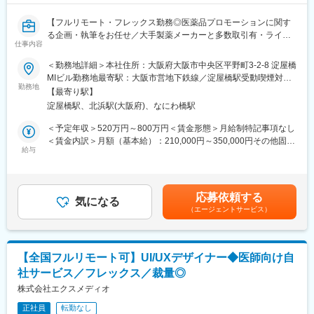
方の歯の悩みを解決したいとブランドを育ててきた結果、既に10
万人以上の患者様が笑顔になるお手伝いをしてきました。
【フルリモート・フレックス勤務◎医薬品プロモーションに関す
2022年6月にマーケティングに特化した子会社である
る企画・執筆をお任せ／大手製薬メーカーと多数取引有・ライタ
SheepMedical Technologies株式会社を設立、また同年9月にはク
仕事内容
ー所属業界No.1】
リニックの運営支援を提供する子会社アルディバラン株式会社を
＜勤務地詳細＞本社住所：大阪府大阪市中央区平野町3-2-8 淀屋橋
設立し、キレイライン矯正だけにとどまらず幅広い歯科の領域で
【はじめに】
MIビル勤務地最寄駅：大阪市営地下鉄線／淀屋橋駅受動喫煙対
患者様を笑顔にするサービスを展開しております。
本求人はメディカルライターの募集です。医薬品に関する資料
勤務地
策：屋内全面禁煙変更の範囲：会社の定める事業所（リモートワ
【最寄り駅】
（パンフレットや冊子など）の企画～制作までをお任せします。
ーク含む）
変更の範囲：会社の定める業務
淀屋橋駅、北浜駅(大阪府)、なにわ橋駅
※薬効・薬理作用・成分解説などが書かれた製品情報などのプロモ
ーションです。
＜予定年収＞520万円～800万円＜賃金形態＞月給制特記事項なし
＜賃金内訳＞月額（基本給）：210,000円～350,000円その他固定
【職務内容】
給与
手当/月：22,000円～40,000円＜月給＞232,000円～390,000円＜
■顧客とのミーティング・ディスカッション（ご要望等をヒアリン
昇給有無＞有＜残業手当＞有＜給与補足＞■賞与：年2回（その他
グ）
決算賞与有り）■年収に関しては前職の経験を考慮いたします。■
■原稿作成に必要な情報収集：
昇給：有（年4回人事考課がありますが、原則評価が下がることは
応募依頼する
医学文献検索、お医者様や患者様へのインタビュー、座談会開
気になる
ありません）賃金はあくまでも目安の金額であり、選考を通じて
（エージェントサービス）
催、学会取材などから情報を収集いただきます。
上下する可能性があります。月給(月額)は固定手当を含めた表記で
■原稿作成：
す。
患者様や一般の方向けへの作成もあるため、難しい内容を理解し
やすく、科学的に正しく作成いただきます。
【全国フルリモート可】UI/UXデザイナー◆医師向け自
社サービス／フレックス／裁量◎
【取り扱い製品例】
■医療用医薬品の製品情報概要
株式会社エクスメディオ
■効果効能や臨床試験等のパンフレット
正社員
転勤なし
■座談会等の記録集