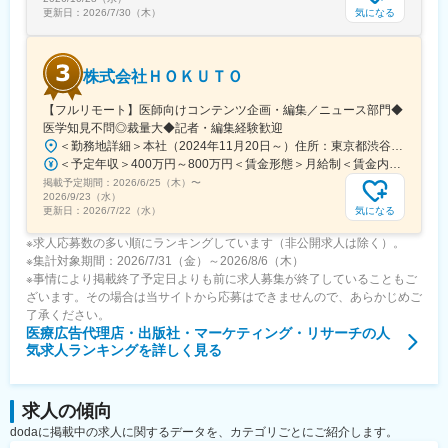
気になる
更新日：
2026/7/30（木）
変更の範囲：会社の定める業務
株式会社ＨＯＫＵＴＯ
【フルリモート】医師向けコンテンツ企画・編集／ニュース部門◆
医学知見不問◎裁量大◆記者・編集経験歓迎
＜勤務地詳細＞本社（2024年11月20日～）住所：東京都渋谷区渋谷一丁目12番2 クロスオフィス渋谷311受動喫煙対策：屋内全面禁煙変更の範囲：会社の定める事業所（リモートワーク含む）
＜予定年収＞400万円～800万円＜賃金形態＞月給制＜賃金内訳＞月額（基本給）：241,565円～483,130円固定残業手当/月：91,768円～183,536円（固定残業時間45時間0分/月）超過した時間外労働の残業手当は追加支給＜月給＞333,333円～666,666円（一律手当を含む）＜昇給有無＞有＜残業手当＞有＜給与補足＞※実績やご経験、スキルを考慮し、当社規定に基づいて決定します。賃金はあくまでも目安の金額であり、選考を通じて上下する可能性があります。月給(月額)は固定手当を含めた表記です。
掲載予定期間：
2026/6/25（木）
〜
2026/9/23（水）
気になる
更新日：
2026/7/22（水）
※求人応募数の多い順にランキングしています（非公開求人は除く）。
※集計対象期間：2026/7/31（金）～2026/8/6（木）
※事情により掲載終了予定日よりも前に求人募集が終了していることもご
ざいます。その場合は当サイトから応募はできませんので、あらかじめご
了承ください。
医療広告代理店・出版社・マーケティング・リサーチ
の人
気求人ランキングを詳しく見る
求人の傾向
dodaに掲載中の求人に関するデータを、カテゴリごとにご紹介します。