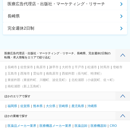
医療広告代理店・出版社・マーケティング・リサーチ
長崎県
完全週休2日制
医療広告代理店・出版社・マーケティング・リサーチ、長崎県、完全週休2日制の
転職・求人情報をエリアで絞り込む
長崎市
佐世保市
島原市
諫早市
大村市
平戸市
松浦市
対馬市
壱岐市
五島市
西海市
雲仙市
南島原市
西彼杵郡（長与町、時津町）
東彼杵郡（東彼杵町、川棚町、波佐見町）
北松浦郡（小値賀町、佐々町）
南松浦郡（新上五島町）
ほかのエリアで探す
福岡県
佐賀県
熊本県
大分県
宮崎県
鹿児島県
沖縄県
ほかの業種で探す
医薬品メーカー業界
医療機器メーカー業界
医薬品卸
医療機器卸
CRO