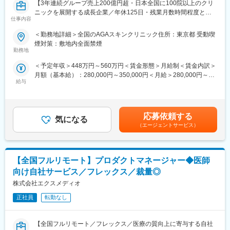
【3年連続グループ売上200億円超・日本全国に100院以上のクリ
ニックを展開する成長企業／年休125日・残業月数時間程度とメ
仕事内容
リハリのついた働き方が可能】
■業務内容：
＜勤務地詳細＞全国のAGAスキンクリニック住所：東京都 受動喫
全国に展開している発毛専門クリニック「AGAスキンクリニッ
煙対策：敷地内全面禁煙
ク」にて、3～6院を管理していただく、マネージャー候補を募集
勤務地
いたします。
＜予定年収＞448万円～560万円＜賃金形態＞月給制＜賃金内訳＞
※初任地に関しては、選考を通じてご希望をお伺いし、考慮した上
月額（基本給）：280,000円～350,000円＜月給＞280,000円～
で決定いたします。
給与
350,000円＜昇給有無＞有＜残業手当＞有＜給与補足＞※経験・能
力を考慮し決定いたします。■賞与：年2回（7月、12月）※昨年実
■業務詳細：
績績2か月分×2回■昇給：年1回（4月）賃金はあくまでも目安の金
・担当エリア各クリニックの売上管理、在庫管理、目標管理
額であり、選考を通じて上下する可能性があります。月給(月額)は
・クリニックスタッフの採用業務（面接など）
応募依頼する
気になる
固定手当を含めた表記です。
・受付スタッフの教育、指導、マネジメント
（エージェントサービス）
・本部会議への参加
・各種研修参加（年数回）
・各種トラブル対応（設備関連・クレーム）、改善対応
【全国フルリモート】プロダクトマネージャー◆医師
月に20日程度、管理している医院で勤務いたします。クリニック
の中心メンバー、将来のマネージャー候補として、ご活躍頂ける
向け自社サービス／フレックス／裁量◎
方を募集いたします。
株式会社エクスメディオ
■勤務例：横浜のマネージャー候補の主な1日の流れ
正社員
転勤なし
10時 出社（横浜院、朝礼参加し、メールチェック、院責との
MTG）
【全国フルリモート／フレックス／医療の質向上に寄与する自社
↓