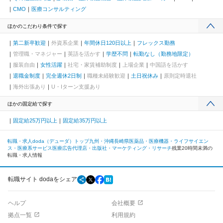
CMO
医療コンサルティング
ほかのこだわり条件で探す
第二新卒歓迎
外資系企業
年間休日120日以上
フレックス勤務
管理職・マネジャー
英語を活かす
学歴不問
転勤なし（勤務地限定）
服装自由
女性活躍
社宅・家賃補助制度
上場企業
中国語を活かす
退職金制度
完全週休2日制
職種未経験歓迎
土日祝休み
原則定時退社
海外出張あり
U・Iターン支援あり
ほかの固定給で探す
固定給25万円以上
固定給35万円以上
転職・求人doda（デューダ）トップ
九州・沖縄
長崎県
医薬品・医療機器・ライフサイエン
ス・医療系サービス
医療広告代理店・出版社・マーケティング・リサーチ
残業20時間未満の
転職・求人情報
転職サイト dodaをシェア
ヘルプ
会社概要
拠点一覧
利用規約