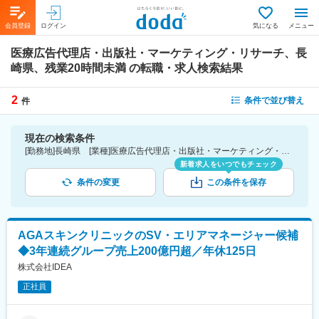
会員登録
ログイン
気になる
メニュー
医療広告代理店・出版社・マーケティング・リサーチ、長
崎県、残業20時間未満
の転職・求人検索結果
2
条件で並び替え
件
現在の検索条件
[勤務地]長崎県 [業種]医療広告代理店・出版社・マーケティング・リサーチ-医薬品・医療機器・ライフサイエンス・医療系サービス [詳細条件](休日・働き方)残業20時間未満
新着求人をいつでもチェック
条件の変更
この条件を保存
AGAスキンクリニックのSV・エリアマネージャー候補
◆3年連続グループ売上200億円超／年休125日
株式会社IDEA
正社員