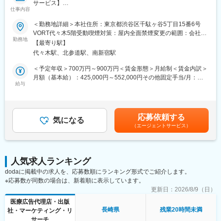
サービス】
13時 昼休憩
仕事内容
↓
■担当業務
14時 （川崎院へ移動、院責とのMTG等）
＜勤務地詳細＞本社住所：東京都渋谷区千駄ヶ谷5丁目15番6号
「ヒポクラ」という医師専用のWebサービスのプロダクトマネー
↓
VORT代々木5階受動喫煙対策：屋内全面禁煙変更の範囲：会社の
ジャーをお任せします。
16時 （上?である統括とMTG等）
勤務地
定める事業所（リモートワーク含む）
【最寄り駅】
↓
代々木駅、北参道駅、南新宿駅
「ヒポクラ」：約75,000人以上の医師が参加する日本最大級の医
19時 帰宅
師専用SNS。医師が専門外の事象に遭遇した際に他の医師より知
＜予定年収＞700万円～900万円＜賃金形態＞月給制＜賃金内訳＞
見を得られるオンライン医局”として拡大中。
■当社について：
月額（基本給）：425,000円～552,000円その他固定手当/月：
◎2006年に医療機器商社として創業した当社は、主に美容整形・
給与
10,000円固定残業手当/月：153,000円～197,600円（固定残業時
■具体的な業務内容
美容外科で利用される美容機器の卸販売・賃貸・メンテナンスを
間45時間0分/月）超過した時間外労働の残業手当は追加支給＜月
・プロダクトのビジョンと戦略の策定・推進
行っており、各種医学会やセミナーにも積極的に出展し、国内・
給＞588,000円～759,600円（一律手当を含む）＜昇給有無＞有＜
・市場・競合・ユーザー分析
海外の様々な医療機器・美容機器等を紹介していました。
残業手当＞有＜給与補足＞固定手当として、在宅勤務手当(月1万
応募依頼する
・新サービス、新機能の企画、要件定義、仕様策定
◎2011年に医療コンサルティング会社と合併し、2012年10月よ
気になる
円)がございます。賃金はあくまでも目安の金額であり、選考を通
（エージェントサービス）
※最近の新機能例：診断RPG
り医療に特化したコンサルティングを主軸とした事業を展開して
じて上下する可能性があります。月給(月額)は固定手当を含めた表
・既存サービス、企画の運用・改善
います。
記です。
・開発チーム（エンジニア、デザイナー等）との連携とディレク
◎クリニックでは、当社の受付スタッフやカウンセラーが実務面
ション
をしっかりサポートいるため、既存店舗のサポートだけでなく新
人気求人ランキング
・KPIの設定と進捗管理、データに基づいた改善策の立案と実行
規開院も計画しています。今後は既存のクリニック以外に対して
dodaに掲載中の求人を、応募数順にランキング形式でご紹介します。
・ロードマップの作成と管理
も積極的にコンサルティング事業を展開する予定です。
※応募数が同数の場合は、新着順に表示しています。
・部門間（経営層、営業、マーケティング等）の調整
※ご本人の意向および試用期間中の業務状況などを踏まえて適材適
更新日：
2026/8/9（日）
所を判断していきます。
医療広告代理店・出版
※少数精鋭で実力主義、かつ積極性・協力性・スピードを重んじる
長崎県
残業20時間未満
社・マーケティング・リ
組織です。
サーチ