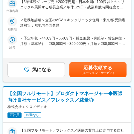
【3年連続グループ売上200億円超・日本全国に100院以上のクリ
ニックを展開する成長企業／年休125日・残業月数時間程度とメ
仕事内容
リハリのついた働き方が可能】
■業務内容：
＜勤務地詳細＞全国のAGAスキンクリニック住所：東京都 受動喫
全国に展開している発毛専門クリニック「AGAスキンクリニッ
煙対策：敷地内全面禁煙
ク」にて、3～6院を管理していただく、マネージャー候補を募集
勤務地
いたします。
＜予定年収＞448万円～560万円＜賃金形態＞月給制＜賃金内訳＞
※初任地に関しては、選考を通じてご希望をお伺いし、考慮した上
月額（基本給）：280,000円～350,000円＜月給＞280,000円～
で決定いたします。
給与
350,000円＜昇給有無＞有＜残業手当＞有＜給与補足＞※経験・能
力を考慮し決定いたします。■賞与：年2回（7月、12月）※昨年実
■業務詳細：
績績2か月分×2回■昇給：年1回（4月）賃金はあくまでも目安の金
・担当エリア各クリニックの売上管理、在庫管理、目標管理
額であり、選考を通じて上下する可能性があります。月給(月額)は
・クリニックスタッフの採用業務（面接など）
応募依頼する
気になる
固定手当を含めた表記です。
・受付スタッフの教育、指導、マネジメント
（エージェントサービス）
・本部会議への参加
・各種研修参加（年数回）
・各種トラブル対応（設備関連・クレーム）、改善対応
【全国フルリモート】プロダクトマネージャー◆医師
月に20日程度、管理している医院で勤務いたします。クリニック
の中心メンバー、将来のマネージャー候補として、ご活躍頂ける
向け自社サービス／フレックス／裁量◎
方を募集いたします。
株式会社エクスメディオ
■勤務例：横浜のマネージャー候補の主な1日の流れ
正社員
転勤なし
10時 出社（横浜院、朝礼参加し、メールチェック、院責との
MTG）
【全国フルリモート／フレックス／医療の質向上に寄与する自社
↓