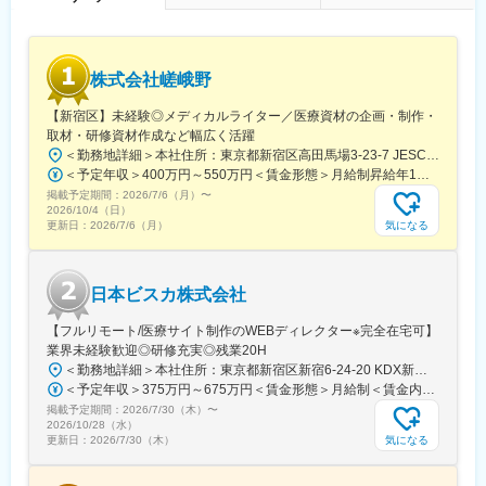
早期にチームリードをお任せするケースもあります。
■組織体制※製薬事業部
ディレクター、UXUIデザイナー、エンジニア（バックエンド、フ
株式会社嵯峨野
ロントエンド、インフラ、AI各種在籍。業務委託・外注含む）で
プロダクトチームを組成。現PdMは業務委託で活躍されており、
【新宿区】未経験◎メディカルライター／医療資材の企画・制作・
今回は正社員のプロダクトマネージャーとして中心的な役割をお
取材・研修資材作成など幅広く活躍
任せいたします。
＜勤務地詳細＞本社住所：東京都新宿区高田馬場3-23-7 JESCO高田馬場3F受動喫煙対策：屋内全面禁煙変更の範囲：会社の定める事業所（リモートワーク含む）
※医療業界経験者も居りますので、業界知識は不問です。
＜予定年収＞400万円～550万円＜賃金形態＞月給制昇給年1回、賞与年2回（実績）＜賃金内訳＞月額（基本給）：250,000円～350,000円＜月給＞250,000円～350,000円＜昇給有無＞有＜残業手当＞有＜給与補足＞経験・能力を考慮して決定します賃金はあくまでも目安の金額であり、選考を通じて上下する可能性があります。月給(月額)は固定手当を含めた表記です。
掲載予定期間：
2026/7/6（月）
〜
■働き方
2026/10/4（日）
残業時間は10～20時間程とワークライフバランスを整えやすい環
気になる
更新日：
2026/7/6（月）
境です。
全国フルリモート制を導入しており、場所を縛られず拡大中の自
社サービスに携わりたい方にお勧めです。
日本ビスカ株式会社
四半期に一回程度の対面で会うキックオフの機会もご用意してお
ります。
【フルリモート/医療サイト制作のWEBディレクター※完全在宅可】
業界未経験歓迎◎研修充実◎残業20H
変更の範囲：会社の定める業務
＜勤務地詳細＞本社住所：東京都新宿区新宿6-24-20 KDX新宿6丁目ビル10F勤務地最寄駅：都営大江戸線、東京メトロ副都心線／東新宿駅受動喫煙対策：屋内全面禁煙変更の範囲：会社の定める事業所（リモートワーク含む）
＜予定年収＞375万円～675万円＜賃金形態＞月給制＜賃金内訳＞月額（基本給）：250,000円～450,000円＜月給＞250,000円～450,000円＜昇給有無＞有＜残業手当＞有＜給与補足＞■賞与：年2回※25年度実績4.08ヶ月分■昇給：年1回賃金はあくまでも目安の金額であり、選考を通じて上下する可能性があります。月給(月額)は固定手当を含めた表記です。
掲載予定期間：
2026/7/30（木）
〜
2026/10/28（水）
気になる
更新日：
2026/7/30（木）