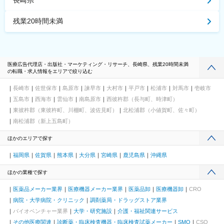
長崎県
残業20時間未満
医療広告代理店・出版社・マーケティング・リサーチ、長崎県、残業20時間未満
の転職・求人情報をエリアで絞り込む
長崎市
佐世保市
島原市
諫早市
大村市
平戸市
松浦市
対馬市
壱岐市
五島市
西海市
雲仙市
南島原市
西彼杵郡（長与町、時津町）
東彼杵郡（東彼杵町、川棚町、波佐見町）
北松浦郡（小値賀町、佐々町）
南松浦郡（新上五島町）
ほかのエリアで探す
福岡県
佐賀県
熊本県
大分県
宮崎県
鹿児島県
沖縄県
ほかの業種で探す
医薬品メーカー業界
医療機器メーカー業界
医薬品卸
医療機器卸
CRO
病院・大学病院・クリニック
調剤薬局・ドラッグストア業界
バイオベンチャー業界
大学・研究施設
介護・福祉関連サービス
その他医療関連
診断薬・臨床検査機器・臨床検査試薬メーカー
SMO
CSO