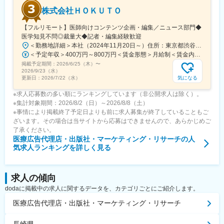
株式会社ＨＯＫＵＴＯ
【フルリモート】医師向けコンテンツ企画・編集／ニュース部門◆
医学知見不問◎裁量大◆記者・編集経験歓迎
＜勤務地詳細＞本社（2024年11月20日～）住所：東京都渋谷区渋谷一丁目12番2 クロスオフィス渋谷311受動喫煙対策：屋内全面禁煙変更の範囲：会社の定める事業所（リモートワーク含む）
＜予定年収＞400万円～800万円＜賃金形態＞月給制＜賃金内訳＞月額（基本給）：241,565円～483,130円固定残業手当/月：91,768円～183,536円（固定残業時間45時間0分/月）超過した時間外労働の残業手当は追加支給＜月給＞333,333円～666,666円（一律手当を含む）＜昇給有無＞有＜残業手当＞有＜給与補足＞※実績やご経験、スキルを考慮し、当社規定に基づいて決定します。賃金はあくまでも目安の金額であり、選考を通じて上下する可能性があります。月給(月額)は固定手当を含めた表記です。
掲載予定期間：
2026/6/25（木）
〜
2026/9/23（水）
気になる
更新日：
2026/7/22（水）
※求人応募数の多い順にランキングしています（非公開求人は除く）。
※集計対象期間：2026/8/2（日）～2026/8/8（土）
※事情により掲載終了予定日よりも前に求人募集が終了していることもご
ざいます。その場合は当サイトから応募はできませんので、あらかじめご
了承ください。
医療広告代理店・出版社・マーケティング・リサーチ
の人
気求人ランキングを詳しく見る
求人の傾向
dodaに掲載中の求人に関するデータを、カテゴリごとにご紹介します。
医療広告代理店・出版社・マーケティング・リサーチ