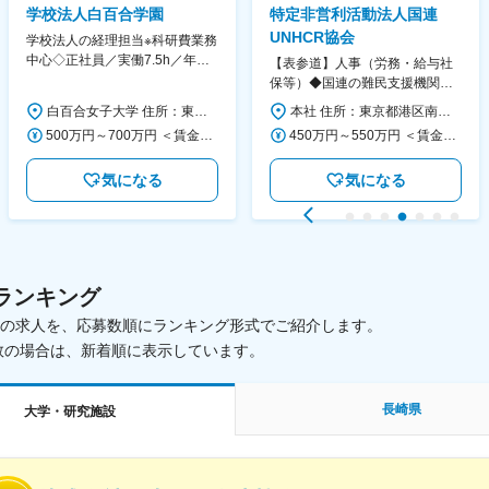
学校法人白百合学園
特定非営利活動法人国連
UNHCR協会
学校法人の経理担当※科研費業務
中心◇正社員／実働7.5h／年休
【表参道】人事（労務・給与社
130日／1881年創立の伝統女子
保等）◆国連の難民支援機関の
大学
活動を支える日本公式支援窓口
白百合女子大学 住所：東京都調布市緑ヶ丘1-25 勤務地最寄駅：京王線／仙川駅 受動喫煙対策：屋内全面禁煙 変更の範囲：会社の定める事業所
本社 住所：東京都港区南青山6-10-11 ウェスレーセンター3F 勤務地最寄駅：地下鉄各線／表参道駅 受動喫煙対策：屋内全面禁煙 変更の範囲：会社の定める事業所（リモートワーク含む）
◆正職員登用前提
500万円～700万円 ＜賃金形態＞ 月給制 ＜賃金内訳＞ 月額（基本給）：280,000円～430,000円 ＜月給＞ 280,000円～430,000円 ＜昇給有無＞ 有 ＜残業手当＞ 有 ＜給与補足＞ ※年齢・過去の経験に基づき、本学規定に合わせ決定 【残業手当】有 /残業時間に応じて全額支給（※想定年収に含む） 【各種手当】扶養手当/住宅手当/通勤手当 等 【賞与】年2回（6月、12月） 【昇給】年1回（4月） 賃金はあくまでも目安の金額であり、選考を通じて上下する可能性があります。 月給(月額)は固定手当を含めた表記です。
450万円～550万円 ＜賃金形態＞ 月給制 ＜賃金内訳＞ 月額（基本給）：340,000円～420,000円 ＜月給＞ 340,000円～420,000円 ＜昇給有無＞ 有 ＜残業手当＞ 有 ＜給与補足＞ ※能力・経験によって決定します。 ■賞与あり（業績評価に応じて支給） 賃金はあくまでも目安の金額であり、選考を通じて上下する可能性があります。 月給(月額)は固定手当を含めた表記です。
気になる
気になる
ランキング
載中の求人を、応募数順にランキング形式でご紹介します。
数の場合は、新着順に表示しています。
長崎県
大学・研究施設