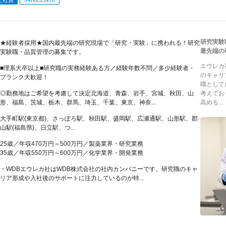
研究実験
★経験者採用★国内最先端の研究現場で「研究・実験」に携われる！研究
最先端の
実験職・品質管理の募集です。
エウレカ
■理系大卒以上■研究職の実務経験ある方／経験年数不問／多少経験者・
のキャリ
ブランク大歓迎！
職として
◎勤務地はご希望を考慮して決定北海道、青森、岩手、宮城、秋田、山
考えてお
形、福島、茨城、栃木、群馬、埼玉、千葉、東京、神奈...
高める...
大手町駅(東京都)、さっぽろ駅、秋田駅、盛岡駅、広瀬通駅、山形駅、郡
山駅(福島県)、日立駅、つ...
25歳／年収470万円～500万円／製薬業界・研究業務
35歳／年収550万円～600万円／化学業界・開発業務
・WDBエウレカ社はWDB株式会社の社内カンパニーです。研究職のキャ
リア形成や入社後のサポートに注力しているのが特...