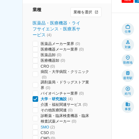
業種
業種を選択
医薬品・医療機器・ライ
フサイエンス・医療系サ
仕事
ービス
(
4
)
医薬品メーカー業界
(
0
)
対象
医療機器メーカー業界
(
0
)
医薬品卸
(
0
)
医療機器卸
(
0
)
勤務地
CRO
(
0
)
病院・大学病院・クリニック
(
0
)
最寄駅
調剤薬局・ドラッグストア業
界
(
0
)
バイオベンチャー業界
(
0
)
給与
大学・研究施設
(
4
)
介護・福祉関連サービス
(
0
)
事業
その他医療関連
(
0
)
診断薬・臨床検査機器・臨床
検査試薬メーカー
(
0
)
SMO
(
2
)
CSO
(
0
)
CMO
(
0
)