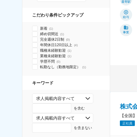
最寄駅
こだわり条件ピックアップ
給与
新着
(
1
)
事業
締め切間近
(
1
)
完全週休2日制
(
0
)
年間休日120日以上
(
4
)
職種未経験歓迎
(
1
)
業種未経験歓迎
(
1
)
学歴不問
(
0
)
転勤なし（勤務地限定）
(
1
)
キーワード
求人掲載内容すべて
株式
を含む
【全国】
求人掲載内容すべて
正社員
を含まない