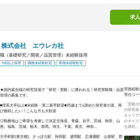
求人
Ｂ株式会社 エウレカ社
職（基礎研究／開発／品質管理）未経験採用
5名以上採用
職種未経験歓迎
業種未経験歓迎
実務経験
★国内最先端の研究現場で「研究・実験」に携われる！研究実験職・品質
専任コー
管理の募集です。
「実験が
■理系大卒以上■未経験・第二新卒歓迎■35歳まで※諦めた研究者の道、再
の研究者
び挑戦したい！こんな方も大歓迎
キャリア
◎勤務地はご希望を考慮して決定北海道、青森、岩手、宮城、秋田、山
のキャリ
形、福島、茨城、栃木、群馬、埼玉、千葉、東京、神奈...
を継続...
大手町駅(東京都)、さっぽろ駅、秋田駅、盛岡駅、広瀬通駅、山形駅、郡