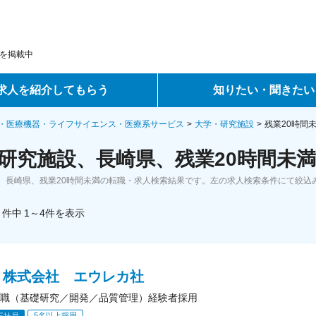
を掲載中
求人を紹介してもらう
知りたい・聞きたい
ントサービス
転職ノウハウ
・医療機器・ライフサイエンス・医療系サービス
大学・研究施設
残業20時間
研究施設、長崎県、残業20時間未満
サービス
データで見る転職
、長崎県、残業20時間未満の転職・求人検索結果です。左の求人検索条件にて絞込
ーエージェントサービス
コラム・インタビュー
件中
1～4
件
を表示
転職Q&A
Ｂ株式会社 エウレカ社
職（基礎研究／開発／品質管理）経験者採用
5名以上採用
正社員