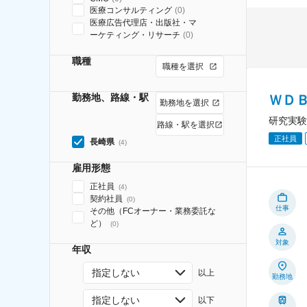
医療コンサルティング
(
0
)
医療広告代理店・出版社・マ
ーケティング・リサーチ
(
0
)
職種
職種を選択
勤務地、路線・駅
ＷＤ
勤務地を選択
研究実験
路線・駅を選択
正社員
長崎県
(
4
)
雇用形態
正社員
(
4
)
契約社員
(
0
)
仕事
その他（FCオーナー・業務委託な
ど）
(
0
)
対象
年収
指定しない
以上
勤務地
指定しない
以下