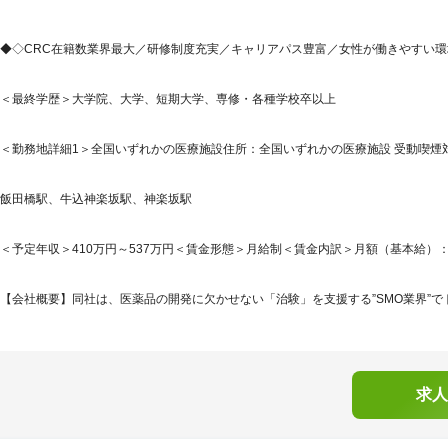
◆◇CRC在籍数業界最大／研修制度充実／キャリアパス豊富／女性が働きやすい環境
＜最終学歴＞大学院、大学、短期大学、専修・各種学校卒以上
＜勤務地詳細1＞全国いずれかの医療施設住所：全国いずれかの医療施設 受動喫煙対
飯田橋駅、牛込神楽坂駅、神楽坂駅
＜予定年収＞410万円～537万円＜賃金形態＞月給制＜賃金内訳＞月額（基本給）：214,7
【会社概要】同社は、医薬品の開発に欠かせない「治験」を支援する”SMO業界”でト
求人