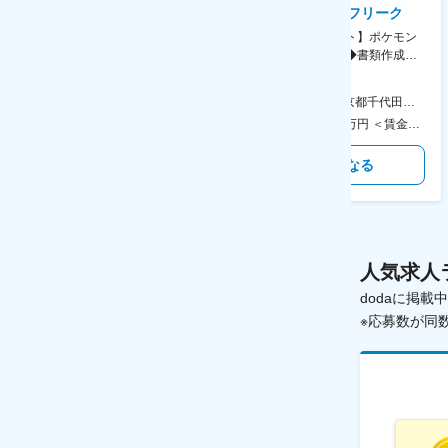
AGC株式会社
株式会社ゲームフリーク
【横浜※一般職/転勤なし】庶
【庶務アシスタント】ポケモン
務・事務担当～開発部材の発注
シリーズ開発企業◆書類作成・
やDXに向けたシステム利用等～
データ入力など◆年休126日・
食事補助あり◎
AGC横浜テクニカルセンター 住所：神奈川県横浜市鶴見区末広町1-1 勤務地最寄駅：JR線／弁天橋駅 受動喫煙対策：敷地内喫煙可能場所あり 変更の範囲：無
本社 住所：東京都千代田区神田錦町2-2-1 KANDASQUARE 受動喫煙対策：屋内全面禁煙 変更の範囲：会社の定める事業所
400万円～550万円 ＜賃金形態＞ 月給制 固定給＋業績給 ＜賃金内訳＞ 月額（基本給）：230,000円～280,000円 ＜月給＞ 230,000円～280,000円 ＜昇給有無＞ 有 ＜残業手当＞ 有 ＜給与補足＞ ※上記はあくまで最低保証額です。実際にはこれまでの経験やスキルを考慮の上、決定します。 年収には残業代は含めておりません。 ■昇給：年1回 ■賞与：年2回 賃金はあくまでも目安の金額であり、選考を通じて上下する可能性があります。 月給(月額)は固定手当を含めた表記です。
350万円～500万円 ＜賃金形態＞ 月給制 ＜賃金内訳＞ 月額（基本給）：215,000円～307,000円 固定残業手当/月：76,700円～110,000円（固定残業時間45時間0分/月） 超過した時間外労働の残業手当は追加支給 ＜月給＞ 291,700円～417,000円（一律手当を含む） ＜昇給有無＞ 有 ＜残業手当＞ 有 ＜給与補足＞ ※経験・能力を考慮の上、年齢に関わりなく当社規定により優遇します。 賃金はあくまでも目安の金額であり、選考を通じて上下する可能性があります。 月給(月額)は固定手当を含めた表記です。
気になる
気になる
人気求人
dodaに掲
※応募数が同