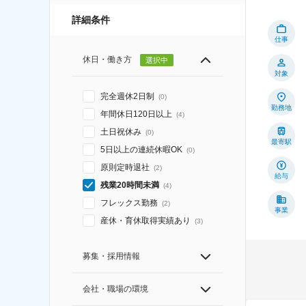
詳細条件
仕事
休日・働き方
選択中
対象
完全週休2日制
(
0
)
勤務地
年間休日120日以上
(
4
)
土日祝休み
(
0
)
最寄駅
5日以上の連続休暇OK
(
0
)
原則定時退社
(
2
)
給与
残業20時間未満
(
4
)
フレックス勤務
(
2
)
事業
産休・育休取得実績あり
(
3
)
募集・採用情報
会社・職場の環境