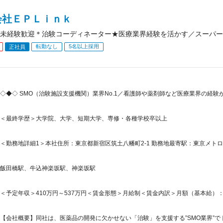
会社ＥＰＬｉｎｋ
未経験歓迎＊治験コーディネーター★医療業界経験を活かす／スーパー
転勤なし
5名以上採用
正社員
◇◆◇ SMO（治験施設支援機関）業界No.1／看護師や薬剤師など医療業界の経
＜最終学歴＞大学院、大学、短期大学、専修・各種学校卒以上
＜勤務地詳細1＞本社住所：東京都新宿区筑土八幡町2-1 勤務地最寄駅：東京メトロ
飯田橋駅、牛込神楽坂駅、神楽坂駅
＜予定年収＞410万円～537万円＜賃金形態＞月給制＜賃金内訳＞月額（基本給）：214,7
【会社概要】同社は、医薬品の開発に欠かせない「治験」を支援する”SMO業界”でト