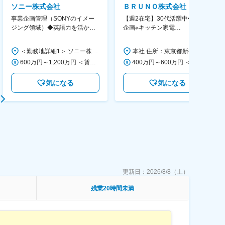
ソニー株式会社
ＢＲＵＮＯ株式会社
事業企画管理（SONYのイメー
【週2在宅】30代活躍中◆商品
ジング領域）◆英語力を活か
企画※キッチン家電
す/CFO管轄＃SECCFO0027
◆「BRUNO」新商品の企画／企
画～調達／働き方◎
＜勤務地詳細1＞ ソニー株式会社 住所：神奈川県横浜市西区みなとみらい5-1-1 受動喫煙対策：屋内全面禁煙 ＜勤務地詳細2＞ ソニーシティ大崎 住所：東京都品川区大崎2-10-1 勤務地最寄駅：JR線／大崎駅 受動喫煙対策：屋内全面禁煙 変更の範囲：会社の定める事業所（リモートワーク含む）
本社 住所：東京都新宿区西新宿6丁目22-1 新宿スクエアタワー B1階 勤務地最寄駅：東京メトロ丸ノ内線／西新宿駅 受動喫煙対策：屋内全面禁煙 変更の範囲：会社の定める事業所（リモートワーク含む）
600万円～1,200万円 ＜賃金形態＞ 月給制 ＜賃金内訳＞ 月額（基本給）：350,000円～500,000円 ＜月給＞ 350,000円～500,000円 ＜昇給有無＞ 有 ＜残業手当＞ 有 ＜給与補足＞ ※年収は経験や能力を考慮の上、当社規定により決定します。 賃金はあくまでも目安の金額であり、選考を通じて上下する可能性があります。 月給(月額)は固定手当を含めた表記です。
400万円～600万円 ＜賃金形態＞ 月給制 経験・能力を考慮の上、優遇いたします。 ＜賃金内訳＞ 月額（基本給）：300,000円～450,000円 ＜月給＞ 300,000円～450,000円 ＜昇給有無＞ 有 ＜残業手当＞ 有 ＜給与補足＞ ・賞与実績：年2回 ・昇給：年1回 ※半年毎に評価を行い、評価が高ければ年齢に関係なく昇給・昇格していきます。創造性の高い人・新しいことにチャレンジした人が高い評価を得られます。 賃金はあくまでも目安の金額であり、選考を通じて上下する可能性があります。 月給(月額)は固定手当を含めた表記です。
気になる
気になる
更新日：
2026/8/8（土）
残業20時間未満