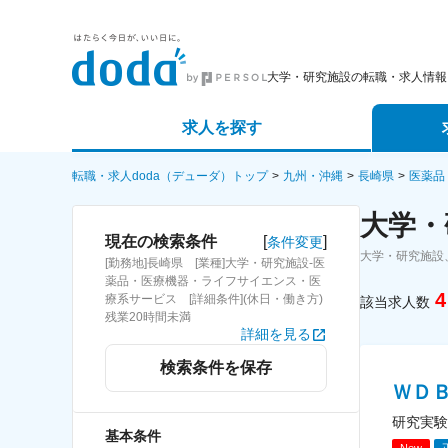
大学・研究施設の転職・求人情報
求人を探す
詳細条件から探す
エージェ
転職・求人doda（デューダ）トップ
九州・沖縄
長崎県
医薬品
大学・
新着求人から探す
スカウト
[
]
現在の検索条件
条件変更
大学・研究施設
[勤務地]長崎県 [業種]大学・研究施設-医
求人特集から探す
パートナ
薬品・医療機器・ライフサイエンス・医
4
療系サービス [詳細条件](休日・働き方)
該当求人数
残業20時間未満
詳細を見る
検索条件を保存
ＷＤ
研究実験
基本条件
New