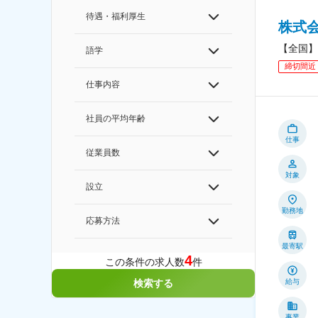
待遇・福利厚生
株式
【全国】
語学
締切間近
仕事内容
社員の平均年齢
仕事
従業員数
対象
設立
勤務地
応募方法
最寄駅
4
この条件の求人数
件
給与
検索する
事業