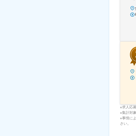
※求人応
※集計対象期
※事情に
さい。