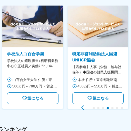
学校法人白百合学園
特定非営利活動法人国連
UNHCR協会
学校法人の経理担当※科研費業務
中心◇正社員／実働7.5h／年休
【表参道】人事（労務・給与社
130日／1881年創立の伝統女子
保等）◆国連の難民支援機関の
大学
活動を支える日本公式支援窓口
白百合女子大学 住所：東京都調布市緑ヶ丘1-25 勤務地最寄駅：京王線／仙川駅 受動喫煙対策：屋内全面禁煙 変更の範囲：会社の定める事業所
本社 住所：東京都港区南青山6-10-11 ウェスレーセンター3F 勤務地最寄駅：地下鉄各線／表参道駅 受動喫煙対策：屋内全面禁煙 変更の範囲：会社の定める事業所（リモートワーク含む）
◆正職員登用前提
500万円～700万円 ＜賃金形態＞ 月給制 ＜賃金内訳＞ 月額（基本給）：280,000円～430,000円 ＜月給＞ 280,000円～430,000円 ＜昇給有無＞ 有 ＜残業手当＞ 有 ＜給与補足＞ ※年齢・過去の経験に基づき、本学規定に合わせ決定 【残業手当】有 /残業時間に応じて全額支給（※想定年収に含む） 【各種手当】扶養手当/住宅手当/通勤手当 等 【賞与】年2回（6月、12月） 【昇給】年1回（4月） 賃金はあくまでも目安の金額であり、選考を通じて上下する可能性があります。 月給(月額)は固定手当を含めた表記です。
450万円～550万円 ＜賃金形態＞ 月給制 ＜賃金内訳＞ 月額（基本給）：340,000円～420,000円 ＜月給＞ 340,000円～420,000円 ＜昇給有無＞ 有 ＜残業手当＞ 有 ＜給与補足＞ ※能力・経験によって決定します。 ■賞与あり（業績評価に応じて支給） 賃金はあくまでも目安の金額であり、選考を通じて上下する可能性があります。 月給(月額)は固定手当を含めた表記です。
気になる
気になる
ランキング