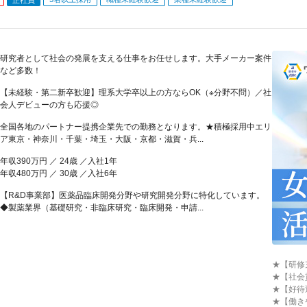
研究者として社会の発展を支える仕事をお任せします。大手メーカー案件
など多数！
【未経験・第二新卒歓迎】理系大学卒以上の方ならOK（※分野不問）／社
会人デビューの方も応援◎
全国各地のパートナー提携企業先での勤務となります。★積極採用中エリ
ア東京・神奈川・千葉・埼玉・大阪・京都・滋賀・兵...
年収390万円 ／ 24歳 ／入社1年
年収480万円 ／ 30歳 ／入社6年
【R&D事業部】医薬品臨床開発分野や研究開発分野に特化しています。
◆製薬業界（基礎研究・非臨床研究・臨床開発・申請...
★【研修
★【社会
★【好待
★【働き