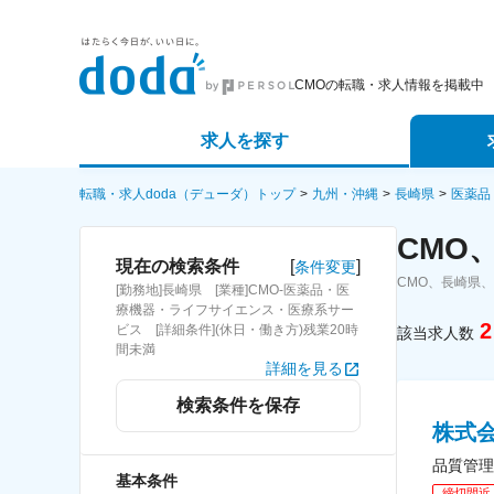
CMOの転職・求人情報を掲載中
求人を探す
詳細条件から探す
エージェ
転職・求人doda（デューダ）トップ
九州・沖縄
長崎県
医薬品
CMO
新着求人から探す
スカウト
[
]
現在の検索条件
条件変更
CMO、長崎県
[勤務地]長崎県 [業種]CMO-医薬品・医
求人特集から探す
パートナ
療機器・ライフサイエンス・医療系サー
2
ビス [詳細条件](休日・働き方)残業20時
該当求人数
間未満
詳細を見る
検索条件を保存
株式
品質管理
基本条件
締切間近