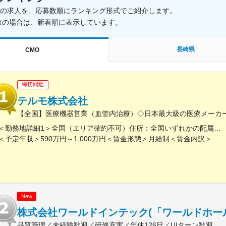
載中の求人を、応募数順にランキング形式でご紹介します。
数の場合は、新着順に表示しています。
長崎県
CMO
締切間近
テルモ株式会社
【全国】医療機器営業（血管内治療）◇日本最大級の医療メーカー
＜勤務地詳細1＞全国（エリア確約不可）住所：全国いずれかの配属となります。 受動喫煙対策：敷地内喫煙可能場所あり＜勤務地詳細2＞虎ノ門ヒルズステーションタワー住所：東京都港区虎ノ門２丁目６－１ 虎ノ門ヒルズ ステーションタワー 受動喫煙対策：敷地内喫煙可能場所あり変更の範囲：会社の定める事業所（リモートワーク含む）
＜予定年収＞590万円～1,000万円＜賃金形態＞月給制＜賃金内訳＞月額（基本給）：279,000円～534,000円＜月給＞279,000円～534,000円＜昇給有無＞有＜残業手当＞有＜給与補足＞※経験、能力等を考慮し同社規定により決定■営業日当あり■賞与あり（年2回）■昇給・昇格あり（年1回）■職位：一般職～主任クラス賃金はあくまでも目安の金額であり、選考を通じて上下する可能性があります。月給(月額)は固定手当を含めた表記です。
New
株式会社ワールドインテック(「ワールドホー
品質管理／未経験歓迎／研修充実／年休126日／UIターン歓迎