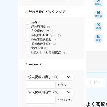
勤務地
こだわり条件ピックアップ
最寄駅
新着
(
1
)
締め切間近
(
1
)
給与
完全週休2日制
(
2
)
年間休日120日以上
(
2
)
職種未経験歓迎
(
1
)
事業
業種未経験歓迎
(
1
)
学歴不問
(
0
)
転勤なし（勤務地限定）
(
0
)
キーワード
求人掲載内容すべて
前へ
を含む
求人掲載内容すべて
を含まない
よく閲覧