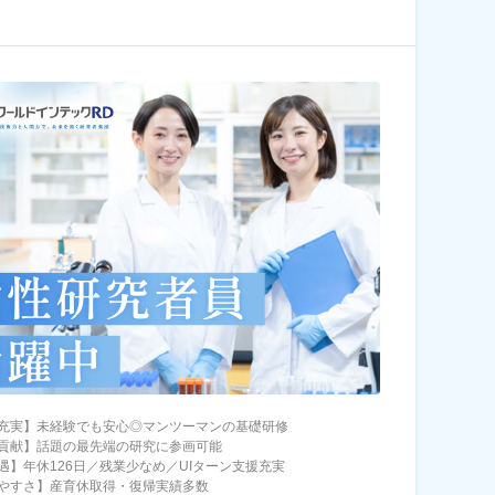
充実】未経験でも安心◎マンツーマンの基礎研修
貢献】話題の最先端の研究に参画可能
遇】年休126日／残業少なめ／UIターン支援充実
やすさ】産育休取得・復帰実績多数