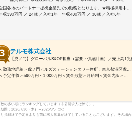
全国各地のパートナー提携企業先での勤務となります。★積極採用中エリア東京・神奈川・千葉・埼玉・大阪・京都・滋賀・兵庫・愛知・三重・福岡※北海道・沖縄県を除く45都府県に多彩なプロジェクトを用意。※勤務地は希望を最大限考慮して決定します。※U・Iターン歓迎！住宅補助あり（月6万7000円まで会社補助）＼NEW！エリア制度導入／全国でスキルを伸ばしたい方も、好きな場所で研究をしたい方も、ご希望をお聞かせください！詳細は選考時にご案内いたします。【配属先企業の一例】中外製薬株式会社中外製薬工業株式会社株式会社明治堺化学工業株式会社日本化薬株式会社日東電工株式会社 豊橋事業所ニプロファーマ株式会社 大舘工場株式会社カネカ株式会社DNPファインケミカル宇都宮株式会社中外医科学研究所東邦チタニウム株式会社高田製薬株式会社株式会社理研ジェネシス株式会社マテリアルゲート三井化学EMS株式会社株式会社エネコート 他
年収390万円 ／ 24歳 ／入社1年 年収480万円 ／ 30歳 ／入社6年
テルモ株式会社
【虎ノ門】グローバルS&OP担当（需要・供給計画）／売上高1
＜勤務地詳細＞虎ノ門ヒルズステーションタワー住所：東京都港区虎ノ門２丁目６－１ 虎ノ門ヒルズ ステーションタワー 受動喫煙対策：敷地内喫煙可能場所あり変更の範囲：会社の定める事業所
＜予定年収＞590万円～1,000万円＜賃金形態＞月給制＜賃金内訳＞月額（基本給）：279,000円～534,000円＜月給＞279,000円～534,000円＜昇給有無＞有＜残業手当＞有＜給与補足＞※上記年収はあくまでも目安の金額であり、選考を通じて経験、能力等を考慮し同社規定により決定します。■賞与あり（年2回）■昇給・昇格あり（年1回）■職位：一般職～主任職賃金はあくまでも目安の金額であり、選考を通じて上下する可能性があります。月給(月額)は固定手当を含めた表記です。
募数の多い順にランキングしています（非公開求人は除く）。
間：2026/7/30（木）～2026/8/5（水）
より掲載終了予定日よりも前に求人募集が終了していることもございます。その場合