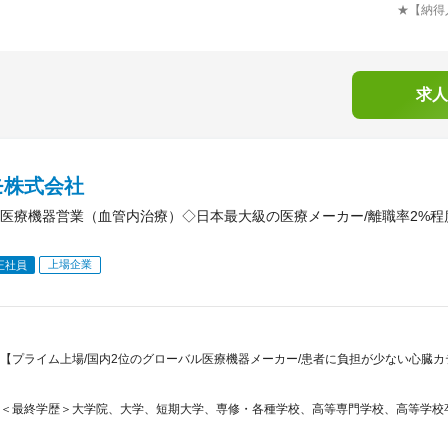
★【納得
求人
モ株式会社
医療機器営業（血管内治療）◇日本最大級の医療メーカー/離職率2%程
上場企業
正社員
【プライム上場/国内2位のグローバル医療機器メーカー/患者に負担が少ない心臓カ
＜最終学歴＞大学院、大学、短期大学、専修・各種学校、高等専門学校、高等学校