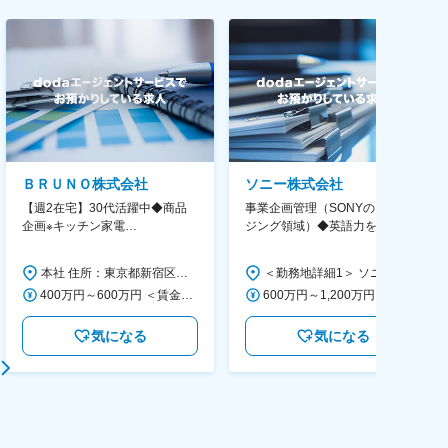
ＢＲＵＮＯ株式会社
ソニー株式会社
【週2在宅】30代活躍中◆商品
事業企画管理（SONYのイメー
企画※キッチン家電
ジング領域）◆英語力を活か
◆「BRUNO」新商品の企画／企
す/CFO管轄＃SECCFO0027
画～調達／働き方◎
本社 住所：東京都新宿区西新宿6丁目22-1 新宿スクエアタワー B1階 勤務地最寄駅：東京メトロ丸ノ内線／西新宿駅 受動喫煙対策：屋内全面禁煙 変更の範囲：会社の定める事業所（リモートワーク含む）
＜勤務地詳細1＞ ソニー株式会社 住所：神奈川県横浜市西区みなとみらい5-1-1 受動喫煙対策：屋内全面禁煙 ＜勤務地詳細2＞ ソニーシティ大崎 住所：東京都品川区大崎2-10-1 勤務地最寄駅：JR線／大崎駅 受動喫煙対策：屋内全面禁煙 変更の範囲：会社の定める事業所（リモートワーク含む）
400万円～600万円 ＜賃金形態＞ 月給制 経験・能力を考慮の上、優遇いたします。 ＜賃金内訳＞ 月額（基本給）：300,000円～450,000円 ＜月給＞ 300,000円～450,000円 ＜昇給有無＞ 有 ＜残業手当＞ 有 ＜給与補足＞ ・賞与実績：年2回 ・昇給：年1回 ※半年毎に評価を行い、評価が高ければ年齢に関係なく昇給・昇格していきます。創造性の高い人・新しいことにチャレンジした人が高い評価を得られます。 賃金はあくまでも目安の金額であり、選考を通じて上下する可能性があります。 月給(月額)は固定手当を含めた表記です。
600万円～1,200万円 ＜賃金形態＞ 月給制 ＜賃金内訳＞ 月額（基本給）：350,000円～500,000円 ＜月給＞ 350,000円～500,000円 ＜昇給有無＞ 有 ＜残業手当＞ 有 ＜給与補足＞ ※年収は経験や能力を考慮の上、当社規定により決定します。 賃金はあくまでも目安の金額であり、選考を通じて上下する可能性があります。 月給(月額)は固定手当を含めた表記です。
気になる
気になる