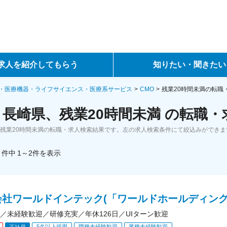
求人を紹介してもらう
知りたい・聞きたい
ントサービス
転職ノウハウ
・医療機器・ライフサイエンス・医療系サービス
CMO
残業20時間未満の転職
、長崎県、残業20時間未満 の転職
サービス
データで見る転職
、残業20時間未満の転職・求人検索結果です。左の求人検索条件にて絞込みができま
ーエージェントサービス
コラム・インタビュー
件中
1～2
件
を表示
転職Q&A
会社ワールドインテック(「ワールドホールディング
／未経験歓迎／研修充実／年休126日／UIターン歓迎
5名以上採用
職種未経験歓迎
業種未経験歓迎
正社員