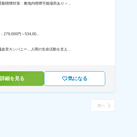
動喫煙対策：敷地内喫煙可能場所あり＜...
000円～534,00...
血管カンパニー…人間の生命活動を支え...
詳細を見る
気になる
次へ