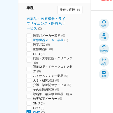
業種
業種を選択
医薬品・医療機器・ライ
フサイエンス・医療系サ
仕事
ービス
(
2
)
医薬品メーカー業界
(
0
)
対象
医療機器メーカー業界
(
1
)
医薬品卸
(
0
)
医療機器卸
(
0
)
勤務地
CRO
(
0
)
病院・大学病院・クリニック
(
0
)
給与
調剤薬局・ドラッグストア業
界
(
0
)
バイオベンチャー業界
(
0
)
事業
大学・研究施設
(
0
)
介護・福祉関連サービス
(
0
)
その他医療関連
(
0
)
診断薬・臨床検査機器・臨床
検査試薬メーカー
(
0
)
SMO
(
0
)
CSO
(
0
)
CMO
(
2
)