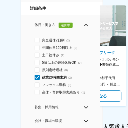
詳細条件
休日・働き方
選択中
完全週休2日制
(
2
)
年間休日120日以上
(
2
)
AGC株式会社
株式会社ゲームフリーク
土日祝休み
(
2
)
【横浜※一般職/転勤なし】庶
【庶務アシスタント】ポケモン
5日以上の連続休暇OK
(
0
)
務・事務担当～開発部材の発注
シリーズ開発企業◆書類作成・
やDXに向けたシステム利用等～
データ入力など◆年休126日・
原則定時退社
(
0
)
食事補助あり◎
残業20時間未満
AGC横浜テクニカルセンター 住所：神奈川県横浜市鶴見区末広町1-1 勤務地最寄駅：JR線／弁天橋駅 受動喫煙対策：敷地内喫煙可能場所あり 変更の範囲：無
本社 住所：東京都千代田区神田錦町2-2-1 KANDASQUARE 受動喫煙対策：屋内全面禁煙 変更の範囲：会社の定める事業所
(
2
)
400万円～550万円 ＜賃金形態＞ 月給制 固定給＋業績給 ＜賃金内訳＞ 月額（基本給）：230,000円～280,000円 ＜月給＞ 230,000円～280,000円 ＜昇給有無＞ 有 ＜残業手当＞ 有 ＜給与補足＞ ※上記はあくまで最低保証額です。実際にはこれまでの経験やスキルを考慮の上、決定します。 年収には残業代は含めておりません。 ■昇給：年1回 ■賞与：年2回 賃金はあくまでも目安の金額であり、選考を通じて上下する可能性があります。 月給(月額)は固定手当を含めた表記です。
350万円～500万円 ＜賃金形態＞ 月給制 ＜賃金内訳＞ 月額（基本給）：215,000円～307,000円 固定残業手当/月：76,700円～110,000円（固定残業時間45時間0分/月） 超過した時間外労働の残業手当は追加支給 ＜月給＞ 291,700円～417,000円（一律手当を含む） ＜昇給有無＞ 有 ＜残業手当＞ 有 ＜給与補足＞ ※経験・能力を考慮の上、年齢に関わりなく当社規定により優遇します。 賃金はあくまでも目安の金額であり、選考を通じて上下する可能性があります。 月給(月額)は固定手当を含めた表記です。
フレックス勤務
(
0
)
産休・育休取得実績あり
(
1
)
気になる
気になる
募集・採用情報
会社・職場の環境
人気求人