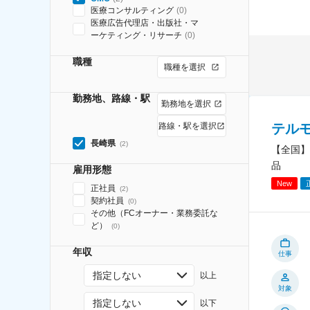
医療コンサルティング
(
0
)
医療広告代理店・出版社・マ
ーケティング・リサーチ
(
0
)
職種
職種を選択
勤務地、路線・駅
勤務地を選択
テル
路線・駅を選択
長崎県
(
2
)
【全国】
品
雇用形態
New
正社員
(
2
)
契約社員
(
0
)
その他（FCオーナー・業務委託な
ど）
(
0
)
年収
仕事
指定しない
以上
対象
指定しない
以下