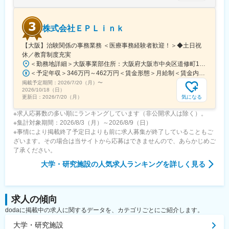
※育児休業から復帰し3ヶ月後に、育児補助支援金を給付。
※育児休業、時短勤務制度は入社～1年経過後から取得可能。
株式会社ＥＰＬｉｎｋ
変更の範囲：会社の定める業務
【大阪】治験関係の事務業務 ＜医療事務経験者歓迎！＞◆土日祝
休／教育制度充実
＜勤務地詳細＞大阪事業部住所：大阪府大阪市中央区道修町1-5-18 朝日生命道修町ビル3階勤務地最寄駅：大阪市営堺筋線／北浜駅受動喫煙対策：敷地内全面禁煙変更の範囲：会社の定める事業所
＜予定年収＞346万円～462万円＜賃金形態＞月給制＜賃金内訳＞月額（基本給）：210,500円～277,900円その他固定手当/月：8,000円～15,000円＜月給＞218,500円～292,900円＜昇給有無＞有＜残業手当＞有＜給与補足＞前職・経験を考慮の上、決定致します。■年収内訳＝基本給×12ヶ月＋賞与（基本給×4ヶ月)■賞与：年2回（6月、12月）／昇給：年1回（10月）※業績に応じ、決算賞与（秋季賞与）支給の場合あり（10月）■時間外・休日出勤手当等の割増賃金は別途支給賃金はあくまでも目安の金額であり、選考を通じて上下する可能性があります。月給(月額)は固定手当を含めた表記です。
掲載予定期間：
2026/7/20（月）
〜
2026/10/18（日）
気になる
更新日：
2026/7/20（月）
※求人応募数の多い順にランキングしています（非公開求人は除く）。
※集計対象期間：2026/8/3（月）～2026/8/9（日）
※事情により掲載終了予定日よりも前に求人募集が終了していることもご
ざいます。その場合は当サイトから応募はできませんので、あらかじめご
了承ください。
大学・研究施設
の人気求人ランキングを詳しく見る
求人の傾向
dodaに掲載中の求人に関するデータを、カテゴリごとにご紹介します。
大学・研究施設