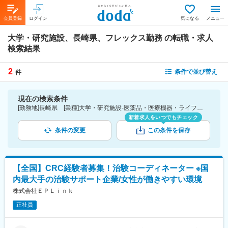
会員登録
ログイン
気になる
メニュー
大学・研究施設、長崎県、フレックス勤務
の転職・求人
検索結果
2
条件で並び替え
件
現在の検索条件
[勤務地]長崎県 [業種]大学・研究施設-医薬品・医療機器・ライフサイエンス・医療系サービス [詳細条件](休日・働き方)フレックス勤務
新着求人をいつでもチェック
条件の変更
この条件を保存
【全国】CRC経験者募集！治験コーディネーター ※国
内最大手の治験サポート企業/女性が働きやすい環境
株式会社ＥＰＬｉｎｋ
正社員