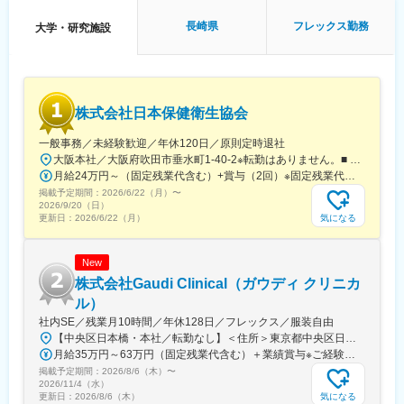
■午後：
・患者様の報告書作成
長崎県
フレックス勤務
大学・研究施設
・治験の参加候補となる患者様をカルテから探す
・医師との打ち合わせ
【研修制度について】
■基礎研修が充実：
株式会社日本保健衛生協会
入社後1か月は研修期間となります。ビジネスマナーやPCスキル
研修が入社後研修としてあり、PC慣れしていない方も安心してご
一般事務／未経験歓迎／年休120日／原則定時退社
入社いただけます。
大阪本社／大阪府吹田市垂水町1-40-2※転勤はありません。■ アクセス阪急電鉄千里線「豊津駅」より徒歩9分大阪メトロ御堂筋線「江坂駅」より徒歩12分※受動喫煙対策実施
■配属後も丁寧なフォロー：
月給24万円～（固定残業代含む）+賞与（2回）※固定残業代は、時間外労働の有無に関わらず25時間・月3万8600円～支給上記を超える時間外労働分は追加で支給※年齢・経験・保有資格を考慮のうえ決定します
現場配属後は、OJTで独り立ちまでサポートその後も定期的なフ
掲載予定期間：
2026/6/22（月）
〜
ォローアップ研修や、専門性を高める継続研修、階層別研修など
2026/9/20（日）
様々な研修をご用意しています。
気になる
更新日：
2026/6/22（月）
【働きやすい制度と環境】
New
・ご自宅から1時間程度で通える施設をお任せする予定です。
・スーパーフレックスタイム制を導入しており、社員自身が業務
株式会社Gaudi Clinical（ガウディ クリニカ
のスケジュールに合わせて始業、就業時間を決めることができま
ル）
す。
社内SE／残業月10時間／年休128日／フレックス／服装自由
・5日間のリフレッシュ休暇制度や、時間単位で取得できる有給休
【中央区日本橋・本社／転勤なし】＜住所＞東京都中央区日本橋本町4-8-15 ネオカワイビル10F＜アクセス＞・JR「新日本橋駅」から徒歩1分、「神田駅」から徒歩8分・東京メトロ「三越前駅」から徒歩5分、「小伝馬町駅」から徒歩5分※受動喫煙対策あり（屋内全面禁煙）
暇。
月給35万円～63万円（固定残業代含む）＋業績賞与※ご経験・スキルを考慮の上決定いたします※固定残業代は、時間外労働の有無にかかわらず月35時間分を、月8万3400円～15万円支給。（35時間を超える時間外労働分は追加で支給）
・産前産後休暇（妊娠中時短勤務あり）、子供が3歳になるまで取
掲載予定期間：
2026/8/6（木）
〜
得できる育児休業、
2026/11/4（水）
復帰後は短時間勤務制度の利用も可能。
気になる
更新日：
2026/8/6（木）