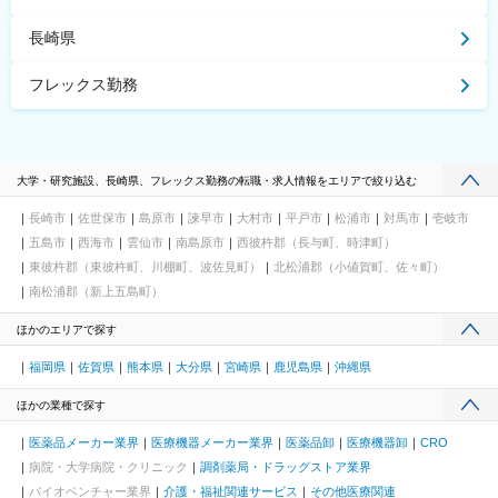
長崎県
フレックス勤務
大学・研究施設、長崎県、フレックス勤務の転職・求人情報をエリアで絞り込む
長崎市
佐世保市
島原市
諫早市
大村市
平戸市
松浦市
対馬市
壱岐市
五島市
西海市
雲仙市
南島原市
西彼杵郡（長与町、時津町）
東彼杵郡（東彼杵町、川棚町、波佐見町）
北松浦郡（小値賀町、佐々町）
南松浦郡（新上五島町）
ほかのエリアで探す
福岡県
佐賀県
熊本県
大分県
宮崎県
鹿児島県
沖縄県
ほかの業種で探す
医薬品メーカー業界
医療機器メーカー業界
医薬品卸
医療機器卸
CRO
病院・大学病院・クリニック
調剤薬局・ドラッグストア業界
バイオベンチャー業界
介護・福祉関連サービス
その他医療関連