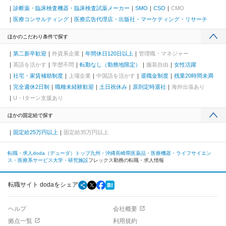
診断薬・臨床検査機器・臨床検査試薬メーカー
SMO
CSO
CMO
医療コンサルティング
医療広告代理店・出版社・マーケティング・リサーチ
ほかのこだわり条件で探す
第二新卒歓迎
外資系企業
年間休日120日以上
管理職・マネジャー
英語を活かす
学歴不問
転勤なし（勤務地限定）
服装自由
女性活躍
社宅・家賃補助制度
上場企業
中国語を活かす
退職金制度
残業20時間未満
完全週休2日制
職種未経験歓迎
土日祝休み
原則定時退社
海外出張あり
U・Iターン支援あり
ほかの固定給で探す
固定給25万円以上
固定給35万円以上
転職・求人doda（デューダ）トップ
九州・沖縄
長崎県
医薬品・医療機器・ライフサイエン
ス・医療系サービス
大学・研究施設
フレックス勤務の転職・求人情報
転職サイト dodaをシェア
ヘルプ
会社概要
拠点一覧
利用規約