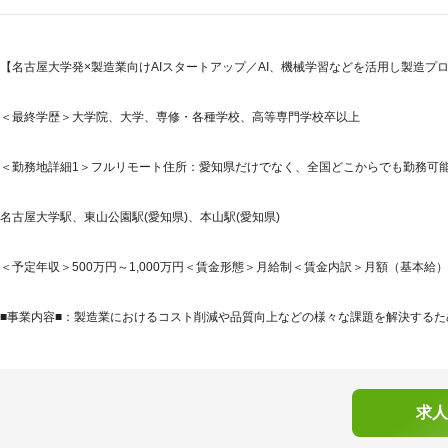
【名古屋大学発×製造業向けAIスタートアップ／AI、機械学習などを活用し製造プ
＜最終学歴＞大学院、大学、専修・各種学校、高等専門学校卒以上
＜勤務地詳細1＞フルリモート住所：愛知県だけでなく、全国どこからでも勤務可能で
名古屋大学駅、東山公園駅(愛知県)、本山駅(愛知県)
＜予定年収＞500万円～1,000万円＜賃金形態＞月給制＜賃金内訳＞月額（基本給）：332,
■事業内容■：製造業におけるコスト削減や品質向上などの様々な課題を解決するため
求人