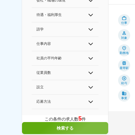
会社・職場の環境
待遇・福利厚生
仕事
語学
対象
仕事内容
勤務地
社員の平均年齢
最寄駅
従業員数
給与
設立
事業
応募方法
5
この条件の求人数
件
検索する