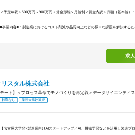
＜予定年収＞600万円～900万円＜賃金形態＞月給制＜賃金内訳＞月額（基本給）：405,0
■事業内容■：製造業におけるコスト削減や品質向上などの様々な課題を解決するため
求人
クリスタル株式会社
モート】＜プロセス革命でモノづくりを再定義＞データサイエンティス
転勤なし
業種未経験歓迎
【名古屋大学発×製造業向けAIスタートアップ／AI、機械学習などを活用し製造プ