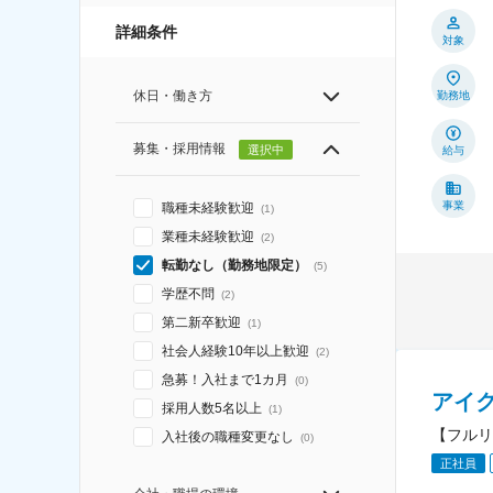
詳細条件
対象
休日・働き方
勤務地
募集・採用情報
選択中
給与
事業
職種未経験歓迎
(
1
)
業種未経験歓迎
(
2
)
転勤なし（勤務地限定）
(
5
)
学歴不問
(
2
)
第二新卒歓迎
(
1
)
社会人経験10年以上歓迎
(
2
)
急募！入社まで1カ月
(
0
)
アイ
採用人数5名以上
(
1
)
【フルリ
入社後の職種変更なし
(
0
)
正社員