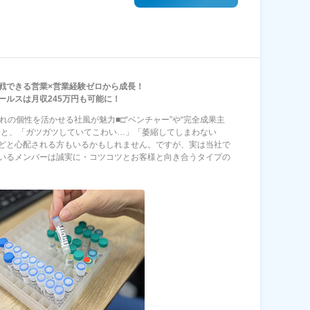
戦できる営業×営業経験ゼロから成長！
ールスは月収245万円も可能に！
ぞれの個性を活かせる社風が魅力■□“ベンチャー”や“完全成果主
くと、「ガツガツしていてこわい…」「萎縮してしまわない
どと心配される方もいるかもしれません。ですが、実は当社で
いるメンバーは誠実に・コツコツとお客様と向き合うタイプの