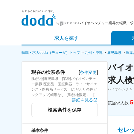
バイオベンチャー業界の転職・求
求人を探す
詳細条件から探す
エージェ
転職・求人doda（デューダ）トップ
九州・沖縄
鹿児島県
医薬
バイオ
新着求人から探す
スカウト
[
]
現在の検索条件
条件変更
求人検
[勤務地]鹿児島県 [業種]バイオベンチャ
求人特集から探す
パートナ
ー業界-医薬品・医療機器・ライフサイエ
バイオベンチャ
ンス・医療系サービス [こだわり条件ピ
ックアップ]転勤なし（勤務地限定） [詳
詳細を見る
細条件](募集・採用情報)転勤なし（勤務
5
該当求人数
地限定）
検索条件を保存
セレ
基本条件