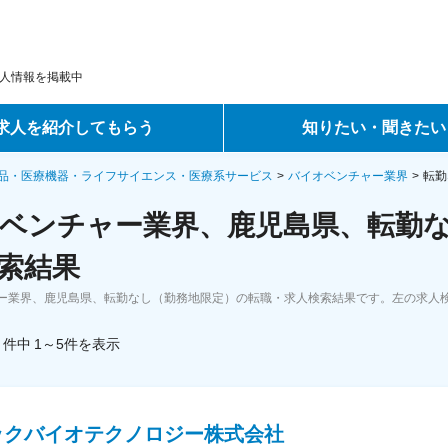
人情報を掲載中
求人を紹介してもらう
知りたい・聞きたい
ントサービス
転職ノウハウ
品・医療機器・ライフサイエンス・医療系サービス
バイオベンチャー業界
転勤
ベンチャー業界、鹿児島県、転勤な
サービス
データで見る転職
索結果
ーエージェントサービス
コラム・インタビュー
ー業界、鹿児島県、転勤なし（勤務地限定）の転職・求人検索結果です。左の求人
転職Q&A
件中
1～5
件
を表示
ックバイオテクノロジー株式会社