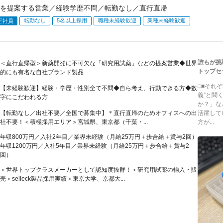
を提案する営業／経験学歴不問／転勤なし／直行直帰
転勤なし
5名以上採用
職種未経験歓迎
業種未経験歓迎
正社員
誰もが挑
＜直行直帰型＞新薬開発に不可欠な「研究用試薬」などの提案営業◆世界
トップセ
的にも有名な自社ブランド製品
□■それ
【未経験歓迎】経験・学歴・性別全て不問◆自ら考え、行動できる方◆数
義”と聞
字にこだわれる方
か？」な
【転勤なし／出社不要／全国で募集中】＊直行直帰のためオフィスへの出
活躍して
社不要！＜積極採用エリア＞宮城県、東京都（千葉・...
方が...
年収800万円／入社2年目／業界未経験（月給25万円＋歩合給＋賞与2回）
年収1200万円／入社5年目／業界未経験（月給25万円＋歩合給＋賞与2
回）
＜世界トップクラスメーカーとして認知度抜群！＞研究用試薬の輸入・販
売＜selleck製品採用実績＞東京大学、京都大...