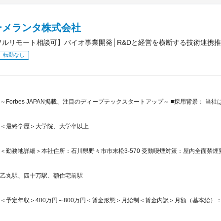
ーメランタ株式会社
フルリモート相談可】バイオ事業開発│R&Dと経営を横断する技術連携
転勤なし
～Forbes JAPAN掲載、注目のディープテックスタートアップ～ ■採用背景： 
＜最終学歴＞大学院、大学卒以上
＜勤務地詳細＞本社住所：石川県野々市市末松3-570 受動喫煙対策：屋内全面禁煙
乙丸駅、四十万駅、額住宅前駅
＜予定年収＞400万円～800万円＜賃金形態＞月給制＜賃金内訳＞月額（基本給）：250,0