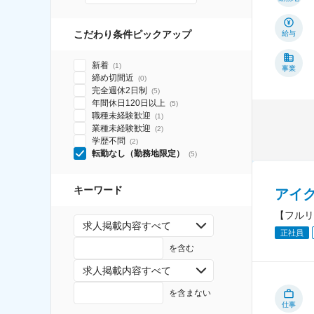
こだわり条件ピックアップ
給与
新着
(
1
)
事業
締め切間近
(
0
)
完全週休2日制
(
5
)
年間休日120日以上
(
5
)
職種未経験歓迎
(
1
)
業種未経験歓迎
(
2
)
学歴不問
(
2
)
転勤なし（勤務地限定）
(
5
)
キーワード
アイ
【フルリ
求人掲載内容すべて
正社員
を含む
求人掲載内容すべて
を含まない
仕事