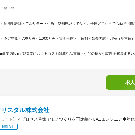
学歴不問
＜勤務地詳細＞フルリモート住所：愛知県だけでなく、全国どこからでも勤務可能
＜予定年収＞700万円～1,000万円＜賃金形態＞月給制＜賃金内訳＞月額（基本給）：469,
■事業内容■：製造業におけるコスト削減や品質向上などの様々な課題を解決するため
求人
クリスタル株式会社
モート】＜プロセス革命でモノづくりを再定義＞CAEエンジニア◆年休1
転勤なし