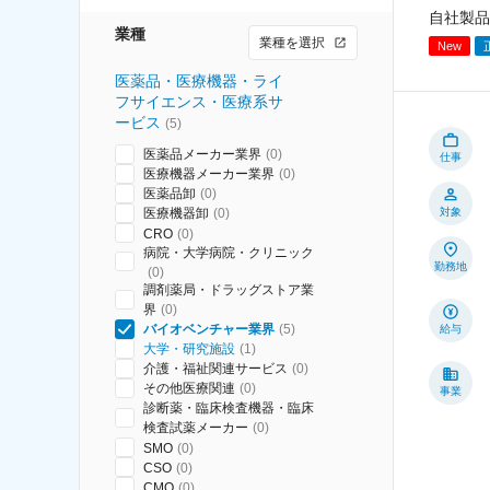
自社製品
業種
業種を選択
New
医薬品・医療機器・ライ
フサイエンス・医療系サ
ービス
(
5
)
医薬品メーカー業界
(
0
)
仕事
医療機器メーカー業界
(
0
)
医薬品卸
(
0
)
医療機器卸
(
0
)
対象
CRO
(
0
)
病院・大学病院・クリニック
勤務地
(
0
)
調剤薬局・ドラッグストア業
界
(
0
)
バイオベンチャー業界
(
5
)
給与
大学・研究施設
(
1
)
介護・福祉関連サービス
(
0
)
その他医療関連
(
0
)
事業
診断薬・臨床検査機器・臨床
検査試薬メーカー
(
0
)
SMO
(
0
)
CSO
(
0
)
CMO
(
0
)