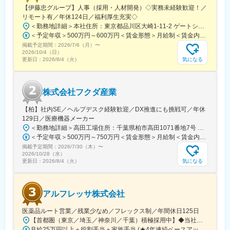
【伊藤忠グループ】人事（採用・人材開発）◇実務未経験歓迎！／
リモート有／年休124日／福利厚生充実◇
＜勤務地詳細＞本社住所：東京都品川区大崎1-11-2 ゲートシティ大崎イーストタワー22Ｆ勤務地最寄駅：JR山手線／大崎駅受動喫煙対策：屋内全面禁煙変更の範囲：会社の定める事業所（リモートワーク含む）
＜予定年収＞500万円～600万円＜賃金形態＞月給制＜賃金内訳＞月額（基本給）：300,000円～350,000円＜月給＞300,000円～350,000円＜昇給有無＞有＜残業手当＞有＜給与補足＞上記年収は、あくまで目安であり、前職・経験を考慮し検討させて頂きます。■昇給：あり■賞与：あり※会社業績と個人業績に応じて算定されます。賃金はあくまでも目安の金額であり、選考を通じて上下する可能性があります。月給(月額)は固定手当を含めた表記です。
掲載予定期間：
2026/7/6（月）
〜
2026/10/4（日）
気になる
更新日：
2026/8/4（火）
株式会社フクダ産業
【柏】社内SE／ヘルプデスク経験歓迎／DX推進にも挑戦可／年休
129日／医療機器メーカー
＜勤務地詳細＞高田工場住所：千葉県柏市高田1071番地7号 勤務地最寄駅：つくばエクスプレス線／柏の葉キャンパス駅受動喫煙対策：屋内全面禁煙変更の範囲：【変更の範囲：流山本社および高田工場】
＜予定年収＞500万円～750万円＜賃金形態＞月給制＜賃金内訳＞月額（基本給）：300,000円～430,000円＜月給＞300,000円～430,000円＜昇給有無＞有＜残業手当＞有＜給与補足＞※経験・スキルを考慮の上決定いたします。■賞与：年2回（7月・12月）※昨年実績4.2ヶ月■昇給：年1回（1月）■モデル年収：・年収580万円 主任（月給34万円×12ヶ月＋諸手当）・年収820万円 課長（月給48万円×12ヶ月＋諸手当）賃金はあくまでも目安の金額であり、選考を通じて上下する可能性があります。月給(月額)は固定手当を含めた表記です。
掲載予定期間：
2026/7/30（木）
〜
2026/10/28（水）
気になる
更新日：
2026/8/4（火）
アルフレッサ株式会社
医薬品ルート営業／残業少なめ／フレックス制／年間休日125日
【首都圏（東京／埼玉／神奈川／千葉）積極採用中】◆当社が展開する【北海道／関東／首都圏／中部／近畿／九州】の各事業所へご希望を考慮した上で配属となります。【北海道】北海道【関東】栃木／群馬／茨城／長野／山梨／新潟【首都圏】東京／埼玉／神奈川／千葉★積極採用エリア【中部】静岡／愛知／三重／岐阜【近畿】滋賀／兵庫／大阪／京都／奈良／和歌山【九州】福岡／長崎／熊本／大分／宮崎／鹿児島各事業所の詳細については、弊社HPよりご確認ください※「企業情報」→「拠点」よりご確認いただけます。屋内禁煙(※喫煙室あり※禁煙タイムあり※喫煙室での就労はありません)
月給25万円以上＋役割手当＋家族手当 (★4年連続ベースアップ実施！)※時間外手当別途支給※年齢、経験、能力を考慮の上、優遇します