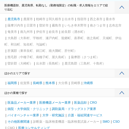
医療機器卸、鹿児島県、転勤なし（勤務地限定）の転職・求人情報をエリアで絞
り込む
鹿児島市
鹿屋市
枕崎市
阿久根市
出水市
指宿市
西之表市
垂水市
薩摩川内市
日置市
曽於市
霧島市
いちき串木野市
南さつま市
志布志市
奄美市
南九州市
伊佐市
姶良市
姶良郡（湧水町）
大島郡（大和村、宇検村、瀬戸内町、龍郷町、喜界町、徳之島町、天城町、伊仙
町、和泊町、知名町、与論町）
肝属郡（東串良町、錦江町、南大隅町、肝付町）
熊毛郡（中種子町、南種子町、屋久島町）
薩摩郡（さつま町）
曽於郡（大崎町）
出水郡（長島町）
鹿児島郡（三島村、十島村）
ほかのエリアで探す
福岡県
佐賀県
長崎県
熊本県
大分県
宮崎県
沖縄県
ほかの業種で探す
医薬品メーカー業界
医療機器メーカー業界
医薬品卸
CRO
病院・大学病院・クリニック
調剤薬局・ドラッグストア業界
バイオベンチャー業界
大学・研究施設
介護・福祉関連サービス
その他医療関連
診断薬・臨床検査機器・臨床検査試薬メーカー
SMO
CSO
CMO
医療コンサルティング