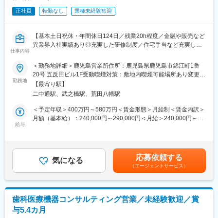
正社員
転勤なし
業種未経験歓迎
【基本土日祝休・年間休日124日／残業20h程度／金融や販売など
異業界入社実績あり◎充実した研修制度／住宅手当など充実した
仕事内容
福利厚生あり】
＜勤務地詳細＞鹿児島営業所住所：鹿児島県鹿児島市錦江町1番
【業務内容】
20号 五反田ビル1F受動喫煙対策：敷地内喫煙可能場所あり変更の
■担当エリア内の歯科医院・代理店様へ、歯科医院で使用する診療
勤務地
範囲：会社の定める事業所
【最寄り駅】
台（ユニット）や各種機器の導入を提案・支援していただきま
二中通駅、武之橋駅、荒田八幡駅
す。
製品の提案から設置・メンテナンスのアフターサービスまで、チ
＜予定年収＞400万円～580万円＜賃金形態＞月給制＜賃金内訳＞
ーム全体で協力しながら対応いただきます。
月額（基本給）：240,000円～290,000円＜月給＞240,000円～
■各製品ごとの専任者や修理担当が在籍しており、専門知識はバッ
給与
290,000円＜昇給有無＞有＜残業手当＞有＜給与補足＞上記年
クアップいたします。
収、月収はあくまで目安であり年齢・経験・スキルを考慮の上、
■医療機器のため機器トラブル等で医療機関からの呼び出しが発生
決定致します。■賞与（年2回）■賞与実績:昨年度5.4ヶ月分支給■
しますが、夜間・休日の緊急対応は無く、基本勤務時間内での対
年収例年収880万円（40代前半・マネージャー）年収670万円
応募依頼する
応となります。
気になる
（30代後半・係長）年収560万円（30代前半・主任）賃金はあく
（エージェントサービス）
までも目安の金額であり、選考を通じて上下する可能性がありま
【取り扱い製品】
す。月給(月額)は固定手当を含めた表記です。
自社製品から世界的な口腔ケアブランドまで、多岐に渡る製品を
ご提案します。アイテム数の多さも当社の大きな強みです。
歯科医療機器コンサルティング営業／未経験歓迎／賞
オンライン勉強会やEラーニング等が充実しており、無理なく業
与5.4カ月
界・製品知識の習得が可能です。