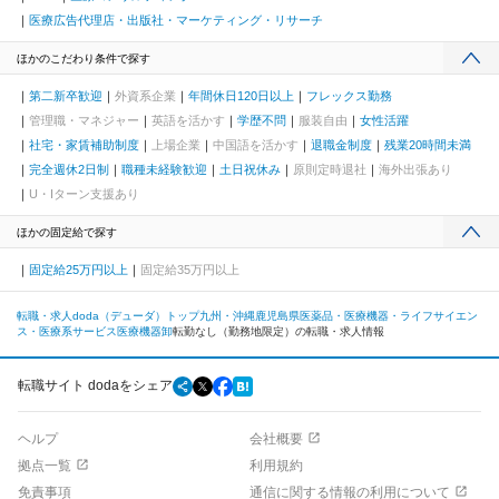
医療広告代理店・出版社・マーケティング・リサーチ
ほかのこだわり条件で探す
第二新卒歓迎
外資系企業
年間休日120日以上
フレックス勤務
管理職・マネジャー
英語を活かす
学歴不問
服装自由
女性活躍
社宅・家賃補助制度
上場企業
中国語を活かす
退職金制度
残業20時間未満
完全週休2日制
職種未経験歓迎
土日祝休み
原則定時退社
海外出張あり
U・Iターン支援あり
ほかの固定給で探す
固定給25万円以上
固定給35万円以上
転職・求人doda（デューダ）トップ
九州・沖縄
鹿児島県
医薬品・医療機器・ライフサイエン
ス・医療系サービス
医療機器卸
転勤なし（勤務地限定）の転職・求人情報
転職サイト dodaをシェア
ヘルプ
会社概要
拠点一覧
利用規約
免責事項
通信に関する情報の利用について