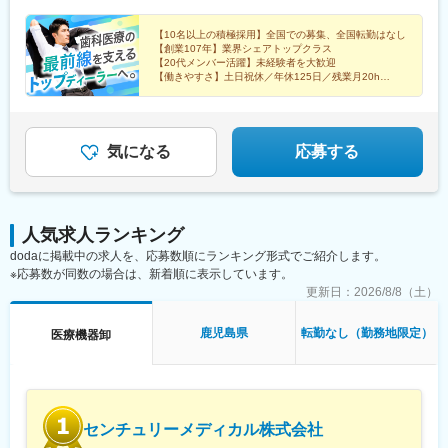
津支店■四日市店■沼津支店＜近畿エリア＞■大阪支店■堺支店■姫
駅、中川原駅、沼津駅、ドーム前駅、鳳駅、手柄駅、荒田八幡
路店＜九州エリア＞■鹿児島支店■熊本店■沖縄店【本社】〒440-
駅、神水交差点駅、美栄橋駅、日の出駅(東京都)、湯島駅、石川町
8518 愛知県豊橋市八町通5-7☆豊橋駅より豊橋鉄道市内線乗車
【10名以上の積極採用】全国での募集、全国転勤はなし
駅、八王子駅、ドーム前千代崎駅、騎射場駅、健軍校前駅、御茶
【創業107年】業界シェアトップクラス
『豊橋公園前下車』徒歩5分※敷地内喫煙可能場所あり
ノ水駅、関内駅、九条駅(大阪府)、二中通駅、八丁馬場駅
【20代メンバー活躍】未経験者を大歓迎
【働きやすさ】土日祝休／年休125日／残業月20h
【福利厚生】家族・住宅手当／賞与4カ月／報奨金（イ
ンセンティブ）
気になる
応募する
人気求人ランキング
dodaに掲載中の求人を、応募数順にランキング形式でご紹介します。
※応募数が同数の場合は、新着順に表示しています。
更新日：
2026/8/8（土）
鹿児島県
転勤なし（勤務地限定）
医療機器卸
センチュリーメディカル株式会社