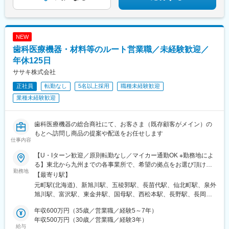
歯科業界に特化して事業展開しており、国内で50％以上の歯科医
療機器シェアを占める商品もあり、「歯科医療機器ならヨシダ」
と言われるほどの知名度を築いています。
NEW
変更の範囲：会社の定める業務
歯科医療機器・材料等のルート営業職／未経験歓迎／
年休125日
ササキ株式会社
正社員
転勤なし
5名以上採用
職種未経験歓迎
業種未経験歓迎
歯科医療機器の総合商社にて、お客さま（既存顧客がメイン）の
もとへ訪問し商品の提案や配送をお任せします
仕事内容
【U・Iターン歓迎／原則転勤なし／マイカー通勤OK ※勤務地によ
る】東北から九州までの各事業所で、希望の拠点をお選び頂けま
勤務地
す！＜北海道エリア＞■札幌支店■旭川店■函館店＜東北エリア＞■
【最寄り駅】
八戸店■盛岡支店■秋田店■仙台支店■山形営業所＜北陸エリア＞■
元町駅(北海道)、新旭川駅、五稜郭駅、長苗代駅、仙北町駅、泉外
甲府支店■松本支店■長野店■長岡店＜首都圏エリア＞■東京支店■
旭川駅、富沢駅、東金井駅、国母駅、西松本駅、長野駅、長岡
本郷支店■池袋支店■東京北支店■千葉支店■柏営業所■埼玉支店■埼
駅、芝浦ふ頭駅、本郷三丁目駅、池袋駅、六町駅、天台駅、柏の
玉鴻巣店■厚木支店■横浜支店■高崎営業所■情報機器開発営業部
年収600万円（35歳／営業職／経験5～7年）
葉キャンパス駅、北与野駅、鴻巣駅、本厚木駅、伊勢佐木長者町
（八王子支店内）＜東海エリア＞■岡崎支店■浜松支店■岐阜支店■
年収500万円（30歳／営業職／経験3年）
駅、高崎駅、京王八王子駅、美合駅、助信駅、西岐阜駅、久居
給与