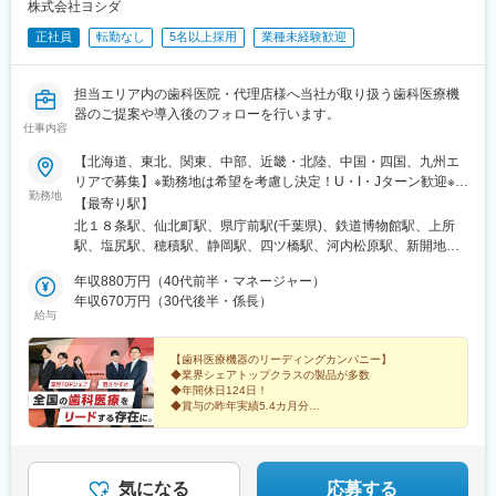
株式会社ヨシダ
◆ユニット…患歯科治療を行うための診療台
正社員
転勤なし
5名以上採用
業種未経験歓迎
◆タービン…歯の切削に用いる精密機械
◆レーザー機器…最新治療を可能にする機材
◆画像診断機器…正確なレントゲン撮影が可能
担当エリア内の歯科医院・代理店様へ当社が取り扱う歯科医療機
◆レセプトコンピューター…診療報酬を請求するためのコンピュ
器のご提案や導入後のフォローを行います。
ーター
仕事内容
◆CADCAM…歯の詰め物などを設計・加工するシステム
【北海道、東北、関東、中部、近畿・北陸、中国・四国、九州エ
◆その他歯科用材料、予防製品など
リアで募集】※勤務地は希望を考慮し決定！U・I・Jターン歓迎※地
勤務地
域密着型営業のため基本転勤なし！＜北海道エリア＞■北海道営業
【入社後のフォロー体制】
【最寄り駅】
所＜東北エリア＞■盛岡営業所＜関東エリア＞■千葉営業所■さい
■配属後のOJT研修のほか、本社での集合研修を年に数回開催しま
北１８条駅、仙北町駅、県庁前駅(千葉県)、鉄道博物館駅、上所
たま営業所■新潟営業所＜中部エリア＞■松本営業所■朝日大学内
す。
駅、塩尻駅、穂積駅、静岡駅、四ツ橋駅、河内松原駅、新開地
営業所（岐阜県瑞穂市）■静岡営業所＜近畿・北陸エリア＞■大阪
■また、オンライン勉強会やEラーニング等が充実しており、無理
駅、西大路駅、上諸江駅、比治山橋駅、大元駅、大濠公園駅、南
支店■大阪第2営業所■大阪南営業所■神戸営業所■京都営業所■金沢
年収880万円（40代前半・マネージャー）
なく業界・製品知識の習得が可能です。
小倉駅、原爆資料館駅、二中通駅、北１２条駅、西大橋駅、中央
営業所＜中国・四国エリア＞■広島営業所■岡山営業所＜九州エリ
年収670万円（30代後半・係長）
■金融や販売業など異業界からご入社された方が活躍しています。
市場前駅、比治山下駅、大学病院駅、北１３条東駅、心斎橋駅、
給与
ア＞■福岡営業所■東九州営業所■長崎営業所■南九州営業所
兵庫駅、南区役所前駅、浦上駅前駅
【働き方】
【歯科医療機器のリーディングカンパニー】
■歯科医院の終業後の時間帯での商談が発生することがあります
◆業界シェアトップクラスの製品が多数
が、それを含めても平均残業は20時間程度となり、働きやすい環
◆年間休日124日！
境です。
◆賞与の昨年実績5.4カ月分
■商談やメンテナンス等の対応のため、歯科医院が開業している土
★ヨシダ独自の福利厚生＆制度が充実
◆フレックスタイム制＆直行・直帰もOK
曜日の勤務が発生することがあります。※振休有り
◆人が集う“いい会社”を目指して成長中
【当社の魅力】
気になる
応募する