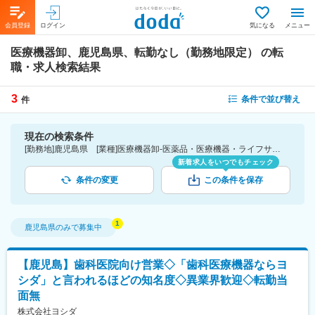
会員登録
ログイン
気になる
メニュー
医療機器卸、鹿児島県、転勤なし（勤務地限定）
の転
職・求人検索結果
3
条件で並び替え
件
現在の検索条件
[勤務地]鹿児島県 [業種]医療機器卸-医薬品・医療機器・ライフサイエンス・医療系サービス [こだわり条件ピックアップ]転勤なし（勤務地限定） [詳細条件](募集・採用情報)転勤なし（勤務地限定）
新着求人をいつでもチェック
条件の変更
この条件を保存
鹿児島県
のみで募集中
【鹿児島】歯科医院向け営業◇「歯科医療機器ならヨ
シダ」と言われるほどの知名度◇異業界歓迎◇転勤当
面無
株式会社ヨシダ