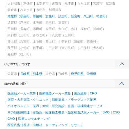
大野城市
宗像市
太宰府市
古賀市
福津市
うきは市
宮若市
嘉麻市
朝倉市
みやま市
糸島市
那珂川市
糟屋郡（宇美町、篠栗町、志免町、須恵町、新宮町、久山町、粕屋町）
遠賀郡（芦屋町、水巻町、岡垣町、遠賀町）
田川郡（香春町、添田町、糸田町、大任町、赤村、福智町、川崎町）
京都郡（苅田町、みやこ町）
八女郡（広川町）
築上郡（吉富町、上毛町、築上町）
朝倉郡（筑前町、東峰村）
鞍手郡（小竹町、鞍手町）
三井郡（大刀洗町）
三潴郡（大木町）
嘉穂郡（桂川町）
ほかのエリアで探す
佐賀県
長崎県
熊本県
大分県
宮崎県
鹿児島県
沖縄県
ほかの業種で探す
医薬品メーカー業界
医療機器メーカー業界
医薬品卸
CRO
病院・大学病院・クリニック
調剤薬局・ドラッグストア業界
バイオベンチャー業界
大学・研究施設
介護・福祉関連サービス
その他医療関連
診断薬・臨床検査機器・臨床検査試薬メーカー
SMO
CSO
CMO
医療コンサルティング
医療広告代理店・出版社・マーケティング・リサーチ