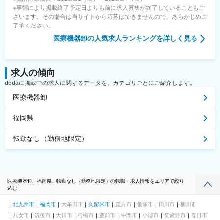
※事情により掲載終了予定日よりも前に求人募集が終了していることもご
ざいます。その場合は当サイトから応募はできませんので、あらかじめご
了承ください。
医療機器卸
の人気求人ランキングを詳しく見る
求人の傾向
dodaに掲載中の求人に関するデータを、カテゴリごとにご紹介します。
医療機器卸
福岡県
転勤なし（勤務地限定）
医療機器卸、福岡県、転勤なし（勤務地限定）の転職・求人情報をエリアで絞り
込む
北九州市
福岡市
大牟田市
久留米市
直方市
飯塚市
田川市
柳川市
八女市
筑後市
大川市
行橋市
豊前市
中間市
小郡市
筑紫野市
春日市