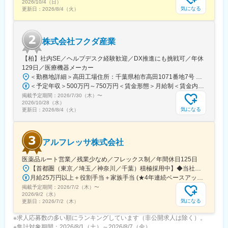
2026/10/4（日）
気になる
更新日：
2026/8/4（火）
株式会社フクダ産業
【柏】社内SE／ヘルプデスク経験歓迎／DX推進にも挑戦可／年休
129日／医療機器メーカー
＜勤務地詳細＞高田工場住所：千葉県柏市高田1071番地7号 勤務地最寄駅：つくばエクスプレス線／柏の葉キャンパス駅受動喫煙対策：屋内全面禁煙変更の範囲：【変更の範囲：流山本社および高田工場】
＜予定年収＞500万円～750万円＜賃金形態＞月給制＜賃金内訳＞月額（基本給）：300,000円～430,000円＜月給＞300,000円～430,000円＜昇給有無＞有＜残業手当＞有＜給与補足＞※経験・スキルを考慮の上決定いたします。■賞与：年2回（7月・12月）※昨年実績4.2ヶ月■昇給：年1回（1月）■モデル年収：・年収580万円 主任（月給34万円×12ヶ月＋諸手当）・年収820万円 課長（月給48万円×12ヶ月＋諸手当）賃金はあくまでも目安の金額であり、選考を通じて上下する可能性があります。月給(月額)は固定手当を含めた表記です。
掲載予定期間：
2026/7/30（木）
〜
2026/10/28（水）
気になる
更新日：
2026/8/4（火）
アルフレッサ株式会社
医薬品ルート営業／残業少なめ／フレックス制／年間休日125日
【首都圏（東京／埼玉／神奈川／千葉）積極採用中】◆当社が展開する【北海道／関東／首都圏／中部／近畿／九州】の各事業所へご希望を考慮した上で配属となります。【北海道】北海道【関東】栃木／群馬／茨城／長野／山梨／新潟【首都圏】東京／埼玉／神奈川／千葉★積極採用エリア【中部】静岡／愛知／三重／岐阜【近畿】滋賀／兵庫／大阪／京都／奈良／和歌山【九州】福岡／長崎／熊本／大分／宮崎／鹿児島各事業所の詳細については、弊社HPよりご確認ください※「企業情報」→「拠点」よりご確認いただけます。屋内禁煙(※喫煙室あり※禁煙タイムあり※喫煙室での就労はありません)
月給25万円以上＋役割手当＋家族手当 (★4年連続ベースアップ実施！)※時間外手当別途支給※年齢、経験、能力を考慮の上、優遇します
掲載予定期間：
2026/7/2（木）
〜
2026/9/2（水）
気になる
更新日：
2026/7/2（木）
※求人応募数の多い順にランキングしています（非公開求人は除く）。
※集計対象期間：2026/8/1（土）～2026/8/7（金）