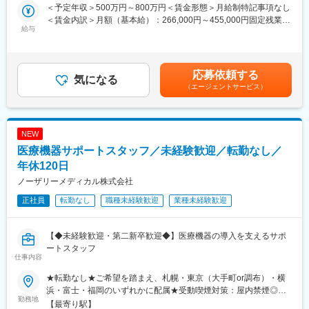
◇頑張りはしっかり評価！年2回のインセンティブ制度あり。
囲：会社の定める事業所
＜予定年収＞500万円～800万円＜賃金形態＞月給制特記事項なし
◇安心の教育体制◎座学研修＋OJTで、医療業界の基礎から学べ
＜賃金内訳＞月額（基本給）：266,000円～455,000円固定残業手
ます！
給与
当/月：84,000円～100,000円（固定残業時間40時間0分/月）超過
※社員インタビュー※
した時間外労働の残業手当は追加支給＜月給＞350,000円～
https://mesystem.co.jp/recruit/interview/
555,000円（一律手当を含む）＜昇給有無＞有＜残業手当＞有＜
給与補足＞■昇給：年1回(8月) ■賞与：年2回(7月、12月) ■インセ
応募依頼する
■入社後の流れ
気になる
ンティブ：年2回※基本給以外に、営業外勤手当、管理職手当、家
（エージェントサービス）
（1）ご入社後3カ月前後は、東京もしくは大阪営業所にて研修を
族手当(該当者のみ)等を支給します。※金額は前職考慮のうえで決
受けていただきます。業務に必要な知識や業界に関する基礎研
定致します。賃金はあくまでも目安の金額であり、選考を通じて
修、先輩社員との営業同行を通じて、実際の業務を経験していき
上下する可能性があります。月給(月額)は固定手当を含めた表記で
ます。加えて、定期的な勉強会や製品PRの練習なども継続して実
す。
NEW
施していきます。
医療機器サポートスタッフ／未経験歓迎／転勤なし／
※ホテルなどは会社が用意、費用を負担いたします。
年休120日
（2）研修終了次第、九州に拠点を移動していただきます。1人立
ノーザリーメディカル株式会社
ちしてからは1日3～5件の病院に対して、骨折の手術で使用する
正社員
転勤なし
職種未経験歓迎
業種未経験歓迎
医療機器の紹介を行い、ドクターとの関係性を深め、より良い関
係構築を築いていただきます。時には製品の取り扱い説明の為に
手術現場に立会うこともあります。
【◆未経験歓迎・第二新卒歓迎◆】医療機器の導入を支えるサポ
ートスタッフ
■組織構成
仕事内容
九州エリアは現在1名体制となっています。何か分からないことは
電話やオンラインなどですぐにコミュニケーションを取れる環境
★転勤なし★ご希望を踏まえ、札幌・東京（大手町or調布）・横
です。
浜・富士・福岡のいずれかに配属★受動喫煙対策：屋内禁煙◎お
勤務地
客さま先への訪問時は直行直帰も可【札幌本社】北海道札幌市中
【最寄り駅】