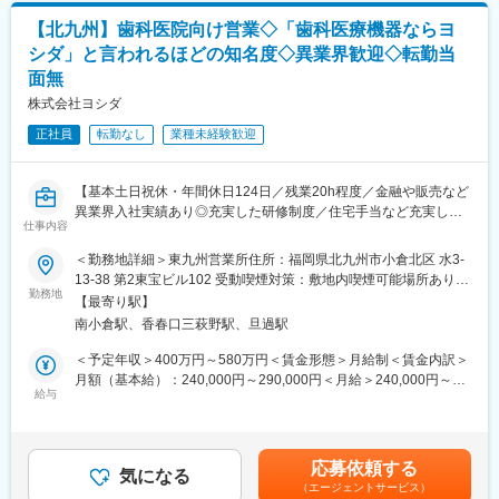
【北九州】歯科医院向け営業◇「歯科医療機器ならヨ
シダ」と言われるほどの知名度◇異業界歓迎◇転勤当
面無
株式会社ヨシダ
正社員
転勤なし
業種未経験歓迎
【基本土日祝休・年間休日124日／残業20h程度／金融や販売など
異業界入社実績あり◎充実した研修制度／住宅手当など充実した
仕事内容
福利厚生あり】
＜勤務地詳細＞東九州営業所住所：福岡県北九州市小倉北区 水3-
【業務内容】
13-38 第2東宝ビル102 受動喫煙対策：敷地内喫煙可能場所あり変
■担当エリア内の歯科医院・代理店様へ、歯科医院で使用する診療
勤務地
更の範囲：会社の定める事業所
【最寄り駅】
台（ユニット）や各種機器の導入を提案・支援していただきま
南小倉駅、香春口三萩野駅、旦過駅
す。
製品の提案から設置・メンテナンスのアフターサービスまで、チ
＜予定年収＞400万円～580万円＜賃金形態＞月給制＜賃金内訳＞
ーム全体で協力しながら対応いただきます。
月額（基本給）：240,000円～290,000円＜月給＞240,000円～
■各製品ごとの専任者や修理担当が在籍しており、専門知識はバッ
給与
290,000円＜昇給有無＞有＜残業手当＞有＜給与補足＞上記年
クアップいたします。
収、月収はあくまで目安であり年齢・経験・スキルを考慮の上、
■医療機器のため機器トラブル等で医療機関からの呼び出しが発生
決定致します。■賞与（年2回）■賞与実績:昨年度5.4ヶ月分支給■
しますが、夜間・休日の緊急対応は無く、基本勤務時間内での対
年収例年収880万円（40代前半・マネージャー）年収670万円
応募依頼する
応となります。
気になる
（30代後半・係長）年収560万円（30代前半・主任）賃金はあく
（エージェントサービス）