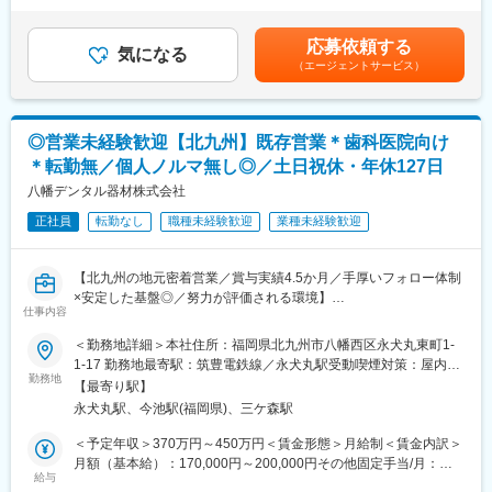
しい」というリアルな声を、社内で新製品として提案・開発へ繋
良くするための業務を行う部門です。
考を通じて上下する可能性があります。月給(月額)は固定手当を含
げられます。現場の課題を解決するアイデアが実際に形になり、
めた表記です。
応募依頼する
医療の発展に貢献する手応えと高い介在価値を実感できます。
■業務の魅力：
気になる
（エージェントサービス）
・医療用機器（滅菌器、洗浄機、無影灯等）の設置業務
■当社の特徴：
・医療用機器（滅菌器、洗浄機）のメンテナンス業務
当社は、整形外科・乳腺科・皮膚科・救命救急科向けの医療用装
・自社製製品（手洗装置、RO装置）のメンテナンス業務
具やコンディショニング機器（アイシングマシーン）、医療機器
※建物の改変を伴う作業は行いません。
◎営業未経験歓迎【北九州】既存営業＊歯科医院向け
など、高性能な製品の製造・販売を行う医療機器メーカーです。
※配送された医療機器部品を組立てて設置します。当社2～3人、
＊転勤無／個人ノルマ無し◎／土日祝休・年休127日
外注（電気工事やボイラー等）2～3人のチームで動きます。
変更の範囲：会社の定める業務
※出張：業務エリアは九州全域及び西日本エリアで、月に1～2
八幡デンタル器材株式会社
回、3日間くらいの出張が発生します。
正社員
転勤なし
職種未経験歓迎
業種未経験歓迎
※サービスエンジニアは販売目標、ノルマも一切ございません。
■業務の魅力：
【北九州の地元密着営業／賞与実績4.5か月／手厚いフォロー体制
・独自性のある業種で順調に業績を伸ばしています。
×安定した基盤◎／努力が評価される環境】
・入社後、様々な資格を取得できます。（取得費用は会社が負
仕事内容
★本求人のポイント
担）
・未経験から営業職デビューを応援！
＜勤務地詳細＞本社住所：福岡県北九州市八幡西区永犬丸東町1-
・医療機器という専門性の高い分野で技術を活かせる
・既存顧客中心の地域密着営業で安心スタート
1-17 勤務地最寄駅：筑豊電鉄線／永犬丸駅受動喫煙対策：屋内全
・裁量を持って現場対応できるポジション
・長期的な関係構築を重視した提案型営業
勤務地
面禁煙変更の範囲：会社の定める事業所
・年収450～500万円以上も可能（経験・技術に応じて）
【最寄り駅】
・資格取得支援制度あり。さらなるスキルアップも可能
永犬丸駅、今池駅(福岡県)、三ケ森駅
■募集概要
当社は北九州市に本社を置き、創業から50年以上に渡り地元密着
＜予定年収＞370万円～450万円＜賃金形態＞月給制＜賃金内訳＞
■当社について：
で歯科医院に向けた事業展開を行っております。今回は営業職の
月額（基本給）：170,000円～200,000円その他固定手当/月：
当社では、医療機器の設置及び点検、製造販売や修理のほか、内
募集です。
給与
60,000円＜月給＞230,000円～260,000円＜昇給有無＞有＜残業手
装仕上・管・電気工事などの各種工事業、また中古医療機器の買