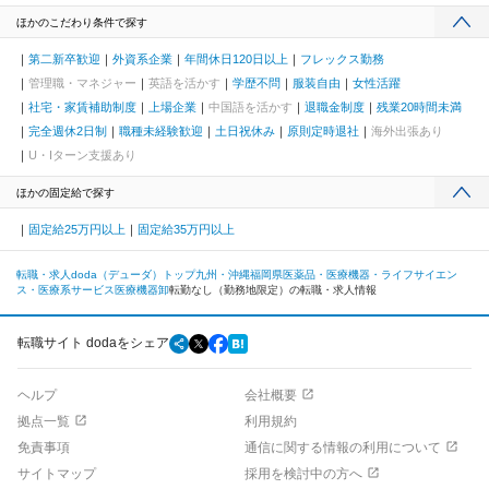
ほかのこだわり条件で探す
第二新卒歓迎
外資系企業
年間休日120日以上
フレックス勤務
管理職・マネジャー
英語を活かす
学歴不問
服装自由
女性活躍
社宅・家賃補助制度
上場企業
中国語を活かす
退職金制度
残業20時間未満
完全週休2日制
職種未経験歓迎
土日祝休み
原則定時退社
海外出張あり
U・Iターン支援あり
ほかの固定給で探す
固定給25万円以上
固定給35万円以上
転職・求人doda（デューダ）トップ
九州・沖縄
福岡県
医薬品・医療機器・ライフサイエン
ス・医療系サービス
医療機器卸
転勤なし（勤務地限定）の転職・求人情報
転職サイト dodaをシェア
ヘルプ
会社概要
拠点一覧
利用規約
免責事項
通信に関する情報の利用について
サイトマップ
採用を検討中の方へ