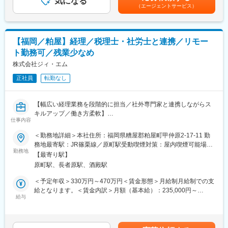
気になる
■休日出勤に対して「休日出勤手当」■賃金締切日：毎月15日■賃
■研修制度：
（エージェントサービス）
歯科医院・歯科技工所に対し、歯科用機器の保守点検・修理対応
金支払日：当月25日■昇給：金額1月あたり1,000円～6,000円（前
入社後は商品・機械のOffJTと、営業OJTにより一から専門知識を
を行います。
年度実績） ■賞与：年2回／初年度は1.3ヶ月分賃金はあくまでも
学んでいただきますので業界未経験の方もご安心ください。
◎主な業務
目安の金額であり、選考を通じて上下する可能性があります。月
※業界未経験入社者が99％
・歯科機器の保守点検
給(月額)は固定手当を含めた表記です。
【目標について】前期の売上、顧客状況を鑑み決定します。
【福岡／粕屋】経理／税理士・社労士と連携／リモー
・歯科医院・技工所の修理対応、請求業務
ト勤務可／残業少なめ
・営業社員との同行サポート（二次対応）
■組織構成：
・部品・貸し出し機材（代品）の管理
株式会社ジィ・エム
久留米店は12名(50代4名/40代2名/30代3名/20代3名)、うち 営業
※エリア：久留米～佐賀エリア
は男性7名・女性2名在籍しています。
正社員
転勤なし
※社用車・工具一式は貸与
◆1日の仕事の流れ
変更の範囲：会社の定める業務
【幅広い経理業務を段階的に担当／社外専門家と連携しながらス
訪問スケジュールは、「昼休み指定の歯科医院」から優先的に登
キルアップ／働き方柔軟】
録し、スケジュールを組みます。
仕事内容
■業務概要
▼1日の業務割合
当社の経理担当として、入社直後は基礎的な業務からスタート
＜勤務地詳細＞本社住所：福岡県糟屋郡粕屋町甲仲原2-17-11 勤
・社外業務：6割（訪問）
し、段階的に日次・月次・年次の経理業務をお任せします。社労
務地最寄駅：JR篠栗線／原町駅受動喫煙対策：屋内喫煙可能場所
・社内業務：4割（修理準備・報告・代品管理など）
士や税理士と連携しながら、安心して業務を進めていただける環
勤務地
あり変更の範囲：会社の定める事業所
▼スケジュール例
【最寄り駅】
境です。将来的には資金繰り管理や経理業務の効率化など幅広い
08:40 出社・メール確認・訪問準備
原町駅、長者原駅、酒殿駅
業務に携わることが可能です。
09:00 1件目の医院へ訪問（定期点検）
■業務詳細
＜予定年収＞330万円～470万円＜賃金形態＞月給制月給制での支
11:00 2件目へ訪問（軽微な修理対応）
入社後2～3か月は現金・預金の入出金チェック、請求書や領収書
給となります。＜賃金内訳＞月額（基本給）：235,000円～
12:00 昼休み指定の医院でメンテナンス
の整理、伝票入力（仕訳ルールに基づく）、ファイリングなど基
給与
335,000円＜月給＞235,000円～335,000円＜昇給有無＞有＜残業
13:00 お昼休憩
礎業務からスタート。半年ほど経過した後は日次・週次の入出金
手当＞有＜給与補足＞■賞与：前年度実績2か月分■昇給：年1回賃
15:00 3件目～4件目（点検または修理）
管理や売掛金・買掛金の管理、請求書発行・支払処理などを担当
金はあくまでも目安の金額であり、選考を通じて上下する可能性
17:00 帰社・部品発注・報告書作成
していただきます。さらに月次業務（給与振込業務、社会保険・
があります。月給(月額)は固定手当を含めた表記です。
18:00 退社