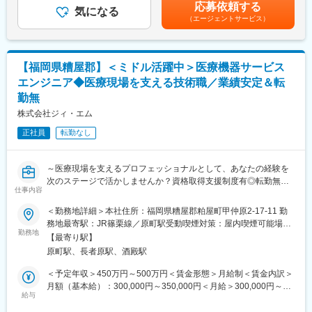
験・能力を考慮のうえ決定します。■賞与：年2回支給（昨年度実
・医療従事者へのアプローチ…大学病院からクリニック等の医師
応募依頼する
環境です。業務効率化や働き方改革も進めており、柔軟な勤務体
気になる
績：3ヶ月分／年）■給与改定：年1回賃金はあくまでも目安の金
をはじめ、看護師、義肢装具士（PO）、理学療法士、作業療法士
（エージェントサービス）
系が可能です。
額であり、選考を通じて上下する可能性があります。月給(月額)は
（PT/OT）など、多職種の医療従事者へ製品の提案、普及活動を
固定手当を含めた表記です。
行います。
変更の範囲：会社の定める業務
・パートナー（ディーラー・装具会社）との連携…医療機器ディ
【福岡県糟屋郡】＜ミドル活躍中＞医療機器サービス
ーラーや義肢装具会社に対し、製品説明会の開催や最新の情報提
供、営業状況の共有を行い、強固な協力関係を築きます。
エンジニア◆医療現場を支える技術職／業績安定＆転
・効率的な働き方（直行直帰スタイル）…スケジュールは個人の
勤無
裁量で柔軟にコントロールでき、直行直帰をベースとした効率的
株式会社ジィ・エム
な営業活動が可能です。
正社員
転勤なし
※出張：月1～2回想定（九州地方メイン・場合によっては沖縄
県）
～医療現場を支えるプロフェッショナルとして、あなたの経験を
■当ポジションの特徴：
次のステージで活かしませんか？資格取得支援制度有◎転勤無で
仕事内容
・高い裁量権のもと、自身のスタイルに合わせたスケジュール管
腰を据えて就業／独自性のある事業で業績も順調成長中！～
理や営業アプローチが可能です。国内外の医療学会や展示会への
＜勤務地詳細＞本社住所：福岡県糟屋郡粕屋町甲仲原2-17-11 勤
参加を通じ、最先端の知識を吸収して提案に活かせます。海外メ
医療機器の設置・メンテナンスを通じて、医療現場の「安心・安
務地最寄駅：JR篠栗線／原町駅受動喫煙対策：屋内喫煙可能場所
ーカーのトレーニングや海外出張のチャンスも豊富です。
全」を支える株式会社ジィ・エム。今回は、メンテナンス経験を
勤務地
あり変更の範囲：会社の定める事業所
【最寄り駅】
・自身や身近な人の怪我・病気経験や「誰かの役に立ちたい」と
お持ちの方を対象に、即戦力としてご活躍いただける技術職を募
原町駅、長者原駅、酒殿駅
いう想いを活かせます。目先の利益ではなく「その先にいる患者
集します。
様のために何ができるか」を追求し、医療従事者と深い信頼関係
＜予定年収＞450万円～500万円＜賃金形態＞月給制＜賃金内訳＞
を築く仕事です。
■業務内容：
月額（基本給）：300,000円～350,000円＜月給＞300,000円～
・既製品を売るだけでなく、“ものづくり”に深く関われるのが特徴
機器の設置およびメンテナンスの部門を担当いただきます。顧客
給与
350,000円＜昇給有無＞有＜残業手当＞有＜給与補足＞■賞与実
です。日々の営業活動で吸い上げた医療現場の「こんな製品が欲
であるメーカーやユーザーと会話しながら医療関係の現場をより
績：年2回■昇給：年1回賃金はあくまでも目安の金額であり、選