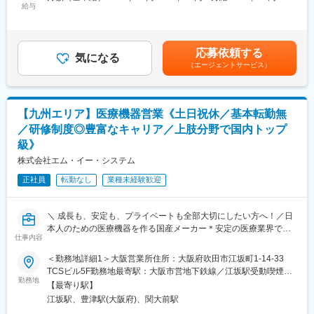
・その他、人事労務に関する業務全般
給与
300,000円＜昇給有無＞有＜残業手当＞有＜給与補足＞※予定年収
の報告資料作成や改善提案。
はあくまでも目安の金額であり、経験・能力により優遇します。■
入社後は、ご経験やスキルに応じて業務をお任せします。まずは
昇給：年1回（6月）■賞与：年2回（7月、12月）■モデル年収：
■組織・ポジション：
担当業務からスタートし、OJTを通じて徐々に業務の幅を広げて
30歳／主任／年収450万円33歳／主任／年収470万円※手当を含ん
- 人事部内で労務領域に特化した中核ポジション。ジョブローテー
応募依頼する
いただきます。
気になる
だ想定年収でございます。賃金はあくまでも目安の金額であり、
ションは限定され、労務専門性を高めるキャリアが描けます。
（エージェントサービス）
選考を通じて上下する可能性があります。月給(月額)は固定手当を
- 管理職登用を見据えた係長候補の募集で、早期に中核業務をお任
当社では総務や経理、人事の中でも採用担当と研修担当、労務担
含めた表記です。
せします。チームは中途中心で、外部専門家（税理士等）と密に
当など部署ごとに業務を細かく分担しております。
連携する文化です。
今回の募集は『人事労務担当者』ですので人事労務以外の業務を
【九州エリア】医療機器営業《土日祝休／基本転勤無
担当いただくことはありません。
変更の範囲：会社の定める業務
／研修制度◎豊富なキャリア／上肢分野で国内トップ
また、ジョブローテーションもほぼないため、人事労務分野に特
級》
化して専門性を高めていただける環境です。
給与計算や社会保険手続き、安全衛生管理など幅広い実務経験を
株式会社エム・イー・システム
積みながら、人事労務のスペシャリストとして長期的なキャリア
正社員
転勤なし
業種未経験歓迎
を築いていただくことを期待しています。
※変更の範囲：会社の定める業務
＼ 成長も、安定も、プライベートも全部大切にしたい方へ！／日
本人のための医療機器を作る国産メーカー＊安定の医療業界で活
変更の範囲：会社の定める業務
仕事内容
躍◎
＜勤務地詳細1＞大阪営業所住所：大阪府吹田市江坂町1-14-33
＜本求人のポイント＞
TCSビル5F勤務地最寄駅：大阪市営地下鉄線／江坂駅受動喫煙対
◇営業スキルを“専門性”に！医療業界で市場価値も高まる◎
勤務地
策：屋内全面禁煙＜勤務地詳細2＞九州エリア住所：九州全域を担
【最寄り駅】
◇“売って終わり”じゃない！お客様とじっくり向き合い、信頼関係
当いただきます。オフィスはない為、ご自宅から直行直帰での勤
江坂駅、豊津駅(大阪府)、関大前駅
を築くやりがい！
務となります。 受動喫煙対策：屋内喫煙可能場所あり変更の範