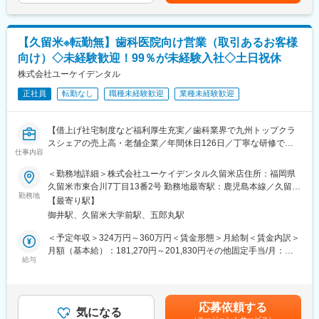
までも目安の金額であり、選考を通じて上下する可能性がありま
【取り扱い製品】
す。月給(月額)は固定手当を含めた表記です。
自社製品から世界的な口腔ケアブランドまで、多岐に渡る製品を
ご提案します。アイテム数の多さも当社の大きな強みです。
【久留米※転勤無】歯科医院向け営業（取引あるお客様
オンライン勉強会やEラーニング等が充実しており、無理なく業
向け）◇未経験歓迎！99％が未経験入社◇土日祝休
界・製品知識の習得が可能です。
株式会社ユーケイデンタル
◆ユニット…患歯科治療を行うための診療台
正社員
転勤なし
職種未経験歓迎
業種未経験歓迎
◆タービン…歯の切削に用いる精密機械
◆レーザー機器…最新治療を可能にする機材
◆画像診断機器…正確なレントゲン撮影が可能
【借上げ社宅制度など福利厚生充実／歯科業界で九州トップクラ
◆レセプトコンピューター…診療報酬を請求するためのコンピュ
スシェアの売上高・老舗企業／年間休日126日／丁寧な研修で未
ーター
仕事内容
経験の方も安心】
◆CADCAM…歯の詰め物などを設計・加工するシステム
＜勤務地詳細＞株式会社ユーケイデンタル久留米店住所：福岡県
◆その他歯科用材料、予防製品など
■職務内容：
久留米市東合川7丁目13番2号 勤務地最寄駅：鹿児島本線／久留米
歯科医院様、歯科技工所様に向けて歯科医療機械や器具、材料、
勤務地
駅受動喫煙対策：敷地内喫煙可能場所あり変更の範囲：会社の定
【入社後のフォロー体制】
【最寄り駅】
薬品等の提案・納品、アフターサービスを提供します。
める事業所
■配属後のOJT研修のほか、本社での集合研修を年に数回開催しま
御井駅、久留米大学前駅、五郎丸駅
す。
▼詳細：
＜予定年収＞324万円～360万円＜賃金形態＞月給制＜賃金内訳＞
■また、オンライン勉強会やEラーニング等が充実しており、無理
・提案する商品：歯科領域の専門的な機械や器具等、口の中で使
月額（基本給）：181,270円～201,830円その他固定手当/月：
なく業界・製品知識の習得が可能です。
用する材料・薬品、受付で販売されている歯ブラシや歯磨き粉、
給与
10,000円固定残業手当/月：52,530円～58,170円（固定残業時間
■金融や販売業など異業界からご入社された方が活躍しています。
診療上での感染を予防するためのエプロンや白衣などの商品を各
35時間0分/月）超過した時間外労働の残業手当は追加支給＜月給
社メーカー様のご協力体制により、幅広く取り扱うことができま
＞243,800円～270,000円（一律手当を含む）＜昇給有無＞有＜残
【働き方】
す。
業手当＞有＜給与補足＞■昇給：年1回 ■賞与実績:年2回■年収
■歯科医院の終業後の時間帯での商談が発生することがあります
応募依頼する
・お客様：既にお取引のある歯科医院様、歯科技工所様
気になる
例：約500万円/入社10年目/監督職約650万円/入社15年目/課長職
が、それを含めても平均残業は20時間程度となり、働きやすい環