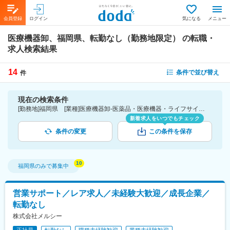
会員登録
ログイン
気になる
メニュー
医療機器卸、福岡県、転勤なし（勤務地限定）
の転職・
求人検索結果
14
条件で並び替え
件
現在の検索条件
[勤務地]福岡県 [業種]医療機器卸-医薬品・医療機器・ライフサイエンス・医療系サービス [こだわり条件ピックアップ]転勤なし（勤務地限定） [詳細条件](募集・採用情報)転勤なし（勤務地限定）
新着求人をいつでもチェック
条件の変更
この条件を保存
福岡県
のみで募集中
営業サポート／レア求人／未経験大歓迎／成長企業／
転勤なし
株式会社メルシー