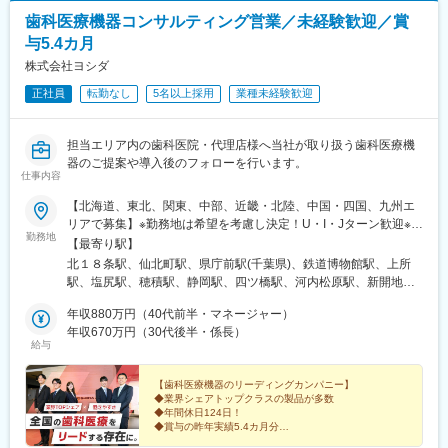
歯科医療機器コンサルティング営業／未経験歓迎／賞
与5.4カ月
株式会社ヨシダ
正社員
転勤なし
5名以上採用
業種未経験歓迎
担当エリア内の歯科医院・代理店様へ当社が取り扱う歯科医療機
器のご提案や導入後のフォローを行います。
仕事内容
【北海道、東北、関東、中部、近畿・北陸、中国・四国、九州エ
リアで募集】※勤務地は希望を考慮し決定！U・I・Jターン歓迎※地
勤務地
域密着型営業のため基本転勤なし！＜北海道エリア＞■北海道営業
【最寄り駅】
所＜東北エリア＞■盛岡営業所＜関東エリア＞■千葉営業所■さい
北１８条駅、仙北町駅、県庁前駅(千葉県)、鉄道博物館駅、上所
たま営業所■新潟営業所＜中部エリア＞■松本営業所■朝日大学内
駅、塩尻駅、穂積駅、静岡駅、四ツ橋駅、河内松原駅、新開地
営業所（岐阜県瑞穂市）■静岡営業所＜近畿・北陸エリア＞■大阪
駅、西大路駅、上諸江駅、比治山橋駅、大元駅、大濠公園駅、南
支店■大阪第2営業所■大阪南営業所■神戸営業所■京都営業所■金沢
年収880万円（40代前半・マネージャー）
小倉駅、原爆資料館駅、二中通駅、北１２条駅、西大橋駅、中央
営業所＜中国・四国エリア＞■広島営業所■岡山営業所＜九州エリ
年収670万円（30代後半・係長）
市場前駅、比治山下駅、大学病院駅、北１３条東駅、心斎橋駅、
給与
ア＞■福岡営業所■東九州営業所■長崎営業所■南九州営業所
兵庫駅、南区役所前駅、浦上駅前駅
【歯科医療機器のリーディングカンパニー】
◆業界シェアトップクラスの製品が多数
◆年間休日124日！
◆賞与の昨年実績5.4カ月分
★ヨシダ独自の福利厚生＆制度が充実