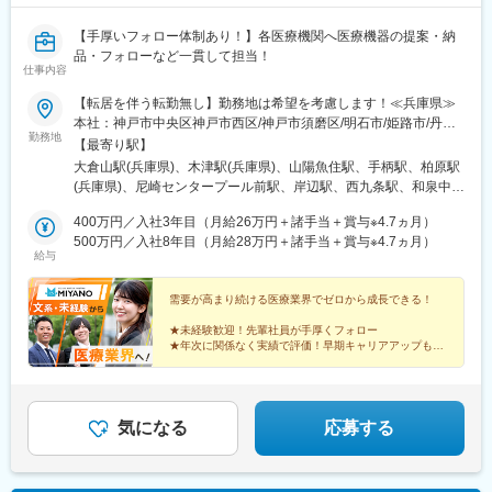
【手厚いフォロー体制あり！】各医療機関へ医療機器の提案・納
品・フォローなど一貫して担当！
仕事内容
【転居を伴う転勤無し】勤務地は希望を考慮します！≪兵庫県≫
本社：神戸市中央区神戸市西区/神戸市須磨区/明石市/姫路市/丹波
勤務地
市/尼崎市≪大阪府≫吹田市/大阪市/岸和田市/東大阪市≪関西地域
【最寄り駅】
≫奈良県大和郡山市/和歌山県和歌山市≪その他地域≫広島県/福岡
大倉山駅(兵庫県)、木津駅(兵庫県)、山陽魚住駅、手柄駅、柏原駅
県＼積極採用中エリア／広島市：都市の利便性と文化を楽しむ！*
(兵庫県)、尼崎センタープール前駅、岸辺駅、西九条駅、和泉中央
仕事終わりに紙屋町・八丁堀でショッピングや美味しいディナー
駅、若江岩田駅、大和小泉駅、日前宮駅、東福山駅、修大協創中
を！* 休日は宮島（世界遺産）や瀬戸内の島々へ日帰りリフレッシ
400万円／入社3年目（月給26万円＋諸手当＋賞与※4.7ヵ月）
高前駅、博多南駅、石田駅、高速神戸駅、西江井ケ島駅、千鳥橋
ュ！* カープやサンフレッチェの応援も激熱！福山市：落ち着いた
500万円／入社8年目（月給28万円＋諸手当＋賞与※4.7ヵ月）
駅、神戸駅(兵庫県)、魚住駅
給与
環境とアクセスを楽しむ！* 生活コストを抑えつつ、穏やかな瀬戸
内の自然を。* 新幹線駅が近く、四国方面へのアクセスも抜群。*
福山城やばらのまちなど、歴史と花に囲まれている。心身ともに
需要が高まり続ける医療業界でゼロから成長できる！
リラックスできる暮らしを手に入れて、オンオフともに充実させ
★未経験歓迎！先輩社員が手厚くフォロー
ませんか？！
★年次に関係なく実績で評価！早期キャリアアップも可
能
★各種手当や福利厚生充実
★年休121日、基本土日祝休み
★転居を伴う転勤なしで腰を据えて長く働ける
気になる
応募する