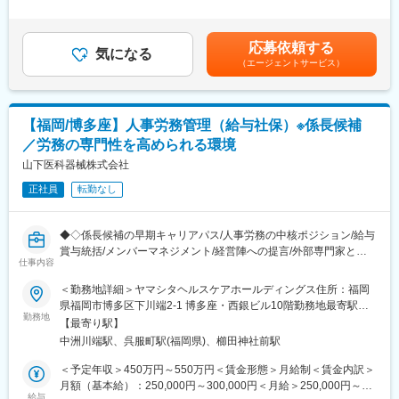
当＞有＜給与補足＞■賞与：年2回（過去実績…計4.5月分）※昇
い取りと、幅広いサービスをご提供いたします。みなさまの安
■業務内容
給・賞与は業務実績・本人能力等による※業績により決算賞与の支
心・安全を守り、医療環境を守るため努力していく所存です。
歯科医院に対し、当社の歯科用製品の営業を担当していただきま
給あり賃金はあくまでも目安の金額であり、選考を通じて上下す
応募依頼する
す。新規ではなく、既存営業となりますので、週に2回程同じ歯科
気になる
る可能性があります。月給(月額)は固定手当を含めた表記です。
変更の範囲：会社の定める業務
（エージェントサービス）
医院へ訪問し、顧客との関係性を深めていただきます。
＜入社後約半年～1年＞
・ベテラン社員からのOJT・同行にて、仕事の流れを学んでいた
だきます。
【福岡/博多座】人事労務管理（給与社保）※係長候補
・メーカーの勉強もありますので商材知識やメンテナンス対応の
／労務の専門性を高められる環境
注意事項なども学ぶことが出来る環境です。
山下医科器械株式会社
※取扱い商材：歯科医院で使用するチェアーやCTレントゲンとい
正社員
転勤なし
った大型のものから、歯科用消耗品まで取り扱っております。
※エリア：北九州市内～福岡市内で、社用車を1人1台貸与。県外
の出張はありません。
◆◇係長候補の早期キャリアパス/人事労務の中核ポジション/給与
賞与統括/メンバーマネジメント/経営陣への提言/外部専門家と連
■組織構成
仕事内容
携/規程改定主導で労務強化の推進体制◇◆
営業組織は18名で20代～50代までの年齢層の社員が在籍。IT系出
＜勤務地詳細＞ヤマシタヘルスケアホールディングス住所：福岡
身の方等、業界未経験の方も現在活躍されております！
■採用背景：
県福岡市博多区下川端2-1 博多座・西銀ビル10階勤務地最寄駅：
組織拡大と法制度の複雑化に伴い、人事労務領域のガバナンス強
勤務地
地下鉄空港線／中洲川端駅受動喫煙対策：敷地内全面禁煙変更の
■評価制度
【最寄り駅】
化と業務高度化を図るため、即戦力となる係長候補を募集しま
範囲：無
実績はもちろん、業務に取り組む姿勢や過程も評価され個人の努
中洲川端駅、呉服町駅(福岡県)、櫛田神社前駅
す。
力を評価される環境です。個人に課せられる営業ノルマ制ではな
＜予定年収＞450万円～550万円＜賃金形態＞月給制＜賃金内訳＞
く、部署で目標を追うスタイルになります。設備案件の受注に成
■業務内容：
月額（基本給）：250,000円～300,000円＜月給＞250,000円～
功した時はインセンティブがございます。
当ポジションはグループ全体の人事労務機能の中核として、給与
給与