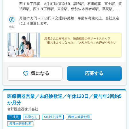
■評価制度
央区大通西15-1-10 ITOメディカルビル札幌6F＜アクセス＞「西
西１５丁目駅、大手町駅(東京都)、調布駅、石川町駅、富士駅、渡
6カ月に1回報奨金制度があり、個人の成果だけでなくチーム成果
18丁目駅」「西15丁目駅」より徒歩2分【東京営業所】東京都千
辺通駅、西１８丁目駅、東京駅、伊勢佐木長者町駅、薬院駅、西
やプロセス(売上実績+説明会実施回数など)も重要な評価対象で、
代田区大手町2-2-1 新大手町ビル2階＜アクセス＞「大手町駅」B3
１１丁目駅、三越前駅、関内駅
年間で最大60万円の支給がございます。
出口直結【西東京営業所】東京都調布市小島町2-51-2 寿ビルB1＜
月給25万円～30万円＋交通費※経験・年齢を考慮の上、当社規定
仕事の成果だけでなく仕事への姿勢や組織への貢献度を評価して
アクセス＞「調布駅」より徒歩2分【横浜営業所】神奈川県横浜市
により優遇します。
給与
いるため、自分の頑張りが給与・賞与にしっかり反映されます。
中区扇町2-4-2 横浜関内京浜ビル5F＜アクセス＞「石川町(元町・
中華街)駅」「関内駅」より徒歩6分【富士営業所】静岡県富士市
■当社について
本市場町816 ウイングビル5F＜アクセス＞「藤駅」より徒歩22
患者さんに寄り添う、医療機器のサポートスタッフ
「眠れるようになった」「ありがとう」の声がやりがい
整形外科領域の製品を得意とし「日本人が日本人のために作る」
分【福岡営業所】福岡県福岡市中央区清川1-9-19 渡辺通南ビル5
というモノづくりのコンセプトを大切にしています。手や肩専門
階＜アクセス＞「渡辺通駅」より徒歩3分
の骨折医療機器に特化した製品を提供し続けており、国産企業な
らではの迅速な対応、使いやすさ、顧客目線の営業活動により、
多くのドクターから支持されています。
気になる
応募する
変更の範囲：会社の定める業務
医療機器営業／未経験歓迎／年休120日／賞与年3回約5
か月分
宮野医療器株式会社
正社員
転勤なし
5名以上採用
職種未経験歓迎
業種未経験歓迎