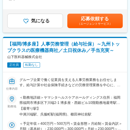
300,000円＜昇給有無＞有＜残業手当＞有＜給与補足＞※予定年収
計算・社会保険をはじめとする基幹オペレーションの正確性向上
はあくまでも目安の金額であり、経験・能力により優遇します。■
■特徴
と、業務標準化・DX化をリードする役割です。実務の統括と並行
昇給：年1回（6月）■賞与：年2回（7月、12月）■モデル年収：
・創業から50年もの間、地元密着でこまめな営業活動を行ってき
して制度設計や規程改定にも関与でき、現場主導で仕組みを作り
30歳／主任／年収450万円33歳／主任／年収470万円※手当を含ん
たため、顧客からの信頼も厚く、新規紹介の流入などもありま
応募依頼する
上げたい方に最適な環境です。
気になる
だ想定年収でございます。賃金はあくまでも目安の金額であり、
す。また、誰かが休みでもそのエリアをカバーする組織風土です
（エージェントサービス）
選考を通じて上下する可能性があります。月給(月額)は固定手当を
ので、営業の対応漏れが起きにくい環境です。
■業務詳細：
含めた表記です。
・OSADA・タカラ・ヨシダ・朝日レントゲンなど、国内を代表す
- 給与・賞与計算業務の統括とチェック体制構築：計算精度の担
るメーカーやシロナといった海外ブランドメーカーとの長年にわ
保、月次運用の標準化、外部委託先との連携管理。
たる代理店・特約店として販売協力を進めており、安定した基盤
【福岡/博多座】人事労務管理（給与社保）～九州トッ
- 社会保険・労働保険手続きの管理および法令順守強化：各種手続
を持っております。
プクラスの医療機器商社／土日祝休み／手当充実～
きの運用管理、被保険者情報管理、法改正対応。
- 年末調整業務の計画・統括：スケジュール設計、関係部門調整、
山下医科器械株式会社
変更の範囲：会社の定める業務
申告周りの確認業務。
正社員
転勤なし
- 税務関連対応：顧問税理士等との折衝、税務処理に関する調整・
資料作成支援。
- 安全衛生管理体制の整備・運用：衛生委員会対応、労働災害防止
グループ企業で働く従業員を支える人事労務業務をお任せしま
の仕組みづくり提案。
す。給与計算や社会保険手続きなどの労務管理業務を中心に、従
- 業務フロー見直し・効率化・DX推進：HRシステム導入補助、業
仕事内容
業員が安心して働ける環境づくりに携わっていただきます。
務自動化案の策定と実行支援。
＜勤務地詳細＞ヤマシタヘルスケアホールディングス住所：福岡
- 規程整備・法改正対応：就業規則や各種規程の改定、労務リスク
【具体的には】
県福岡市博多区下川端2-1 博多座・西銀ビル10階勤務地最寄駅：
低減のためのルール設計。
・給与、賞与の計算業務
勤務地
地下鉄空港線／中洲川端駅受動喫煙対策：敷地内全面禁煙変更の
- 労務リスク対応：労基署対応、従業員トラブル対応の一次対応お
【最寄り駅】
・社会保険、労働保険に関する各種手続き
範囲：無
よび関係部門との連携。
中洲川端駅、呉服町駅(福岡県)、櫛田神社前駅
・年末調整業務
- メンバーの指導・育成、チームマネジメント：日常の業務指導、
・税務関連業務
＜予定年収＞400万円～500万円＜賃金形態＞月給制＜賃金内訳＞
業務配分、評価・育成計画の実行。
・安全衛生管理業務
月額（基本給）：230,000円～300,000円＜月給＞230,000円～
- その他：人事労務領域の統括として関係部署との調整、経営陣へ