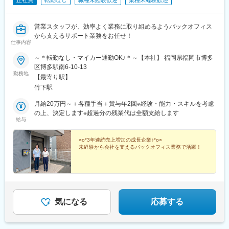
正社員
転勤なし
職種未経験歓迎
業種未経験歓迎
営業スタッフが、効率よく業務に取り組めるようバックオフィス
から支えるサポート業務をお任せ！
仕事内容
～＊転勤なし・マイカー通勤OK♪＊～【本社】 福岡県福岡市博多
区博多駅南6-10-13
勤務地
【最寄り駅】
竹下駅
月給20万円～＋各種手当＋賞与年2回※経験・能力・スキルを考慮
の上、決定します※超過分の残業代は全額支給します
給与
○o*3年連続売上増加の成長企業♪*o○
未経験から会社を支えるバックオフィス業務で活躍！
気になる
応募する