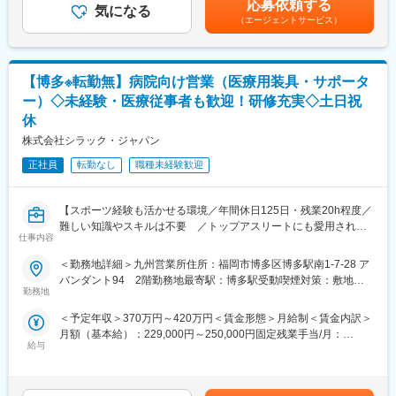
応募依頼する
労務関連の補助、試算表作成補助）、税理士・社労士とのやりと
気になる
※依頼が多い日は 7～8件訪問することもあります。
（エージェントサービス）
り等、段階的に業務範囲を広げていきます。年次決算や税務申告
資料作成（税理士と連携）、予算・実績管理や業務改善にも携わ
◆緊急対応について
ります。
緊急対応は月に1～２件程度で、営業社員が一次対応するため、お
■扱うサービス
客様から直接電話が来ることはほぼなく休日出勤が発生する頻度
【博多※転勤無】病院向け営業（医療用装具・サポータ
給与計算や社会保険・労務関連、税務申告などは外部専門家へ委
も ご依頼の状況にもよりますが、おおよそ3ヶ月に1回あるかない
ー）◇未経験・医療従事者も歓迎！研修充実◇土日祝
託しており、システム化された業務も多い環境です。
かです。
休
■組織構成
現在は経理1名体制。今回の募集は現担当から業務を引き継ぐポジ
株式会社シラック・ジャパン
◆研修制度
ションです。PC集計スキルが活かせます。
久留米店は50代の男性主任が1名で入社後のOJTも担当します！
正社員
転勤なし
職種未経験歓迎
■業務の魅力
・OJT（先輩エンジニアによる同行）
基礎から段階的に業務を習得でき、専門家と連携しながら着実に
・メーカーでの実機研修（関東や関西へ、2～3週間ほど）
スキルアップが可能。働き方も柔軟でWEB勤務（週2～3回）も可
【スポーツ経験も活かせる環境／年間休日125日・残業20h程度／
能です。
◆会社の特徴
難しい知識やスキルは不要 ／トップアスリートにも愛用されて
■教育体制
仕事内容
創業100年以上の歯科医療ディーラー。熊本を中心に九州7拠点＋
いるサポーター】
OJT形式で現担当から直接指導を受けながら、業務全体を把握で
商品センターを展開。長年の信頼により九州トップクラスのシェ
きます。質問や相談がしやすい雰囲気です。
＜勤務地詳細＞九州営業所住所：福岡市博多区博多駅南1-7-28 ア
アを誇ります！
■業務内容：
■就業環境
バンダント94 2階勤務地最寄駅：博多駅受動喫煙対策：敷地内
整形外科領域をメインに、自社製品のセールス・プロモーション
勤務地
年間休日100日。有給も取得しやすく、残業もほとんどありませ
全面禁煙変更の範囲：会社の定める事業所
変更の範囲：会社の定める業務
活動および関係各所への情報提供をご担当いただきます。
ん（3月決算期は繁忙時1時間程度）。
＜予定年収＞370万円～420万円＜賃金形態＞月給制＜賃金内訳＞
※入社当初は営業所に出社し、教育担当やマネージャーと計画・振
■想定されるキャリアパス
月額（基本給）：229,000円～250,000円固定残業手当/月：
り返りを行う手厚いフォロー体制があるため、業界未経験の方も
経理の基礎からスタートし、日次・月次・年次業務や資金繰り管
給与
38,000円～41,000円（固定残業時間21時間0分/月）超過した時間
安心してスタートできます。
理など、徐々に業務の幅を広げて管理業務にも挑戦可能です。
外労働の残業手当は追加支給＜月給＞267,000円～291,000円（一
■企業の特徴/魅力
律手当を含む）＜昇給有無＞有＜残業手当＞有＜給与補足＞※経
■具体的な業務内容：
社内外の専門家と連携しながら、安心して経理業務に取り組める