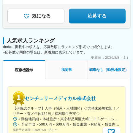
◆フレックスタイム制＆直行・直帰もOK
◆人が集う“いい会社”を目指して成長中
気になる
応募する
人気求人ランキング
dodaに掲載中の求人を、応募数順にランキング形式でご紹介します。
※応募数が同数の場合は、新着順に表示しています。
更新日：
2026/8/8（土）
福岡県
転勤なし（勤務地限定）
医療機器卸
センチュリーメディカル株式会社
【伊藤忠グループ】人事（採用・人材開発）◇実務未経験歓迎！／
リモート有／年休124日／福利厚生充実◇
＜勤務地詳細＞本社住所：東京都品川区大崎1-11-2 ゲートシティ大崎イーストタワー22Ｆ勤務地最寄駅：JR山手線／大崎駅受動喫煙対策：屋内全面禁煙変更の範囲：会社の定める事業所（リモートワーク含む）
＜予定年収＞500万円～600万円＜賃金形態＞月給制＜賃金内訳＞月額（基本給）：300,000円～350,000円＜月給＞300,000円～350,000円＜昇給有無＞有＜残業手当＞有＜給与補足＞上記年収は、あくまで目安であり、前職・経験を考慮し検討させて頂きます。■昇給：あり■賞与：あり※会社業績と個人業績に応じて算定されます。賃金はあくまでも目安の金額であり、選考を通じて上下する可能性があります。月給(月額)は固定手当を含めた表記です。
掲載予定期間：
2026/7/6（月）
〜