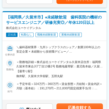
（エージェントサービス）
・営業手法：営業ルートを決めて定期訪問(1日約15件～20件)し受
約750万円/入社20年目/店長職賃金はあくまでも目安の金額であ
境です。
注・納品やアフターサービスの提供など、幅広いニーズに対して
り、選考を通じて上下する可能性があります。月給(月額)は固定手
■商談やメンテナンス等の対応のため、歯科医院が開業している土
提案や対応をします。
当を含めた表記です。
曜日の勤務が発生することがあります。※振休有り
・関係者：メーカー様（営業同行や商品の説明会実施）・院長
【福岡県／久留米市】※未経験歓迎 歯科医院の機材の
様、スタッフ様など。
【当社の魅力】
サービスエンジニア／研修充実◎／年休120日以上
歯科業界に特化して事業展開しており、国内で50％以上の歯科医
また、他部門と連携しお客様の要望にあったサービスも提案可能
株式会社ユーケイデンタル
療機器シェアを占める商品もあり、「歯科医療機器ならヨシダ」
です。
と言われるほどの知名度を築いています。
正社員
転勤なし
職種未経験歓迎
業種未経験歓迎
・新規ご開業支援やリニューアル支援/マーケティング部門と連携
・機械メンテナンスや補修サービス/アフターサービス部門と連携
変更の範囲：会社の定める業務
・メーカーや講師とタイアップしたセミナー企画/企画部門と連
＼歯科器材業界・九州トップクラスのシェア／創業100年以上の
携 等
安定企業 × 未経験から技術職デビュー／
仕事内容
■1日の流れ(例)：
◆こんな方におすすめ！お客様から直接感謝の言葉をいただける
＜勤務地詳細＞株式会社ユーケイデンタル久留米店住所：福岡県
・8:00～8:40…出社（1日の訪問先の納品商品の確認、積み込み作
仕事です！
久留米市東合川7丁目13番2号 勤務地最寄駅：鹿児島本線／久留米
業、事務処理）
・機械いじりが好き（文系・理系どちらも歓迎！）
勤務地
駅受動喫煙対策：敷地内喫煙可能場所あり変更の範囲：会社の定
・9:30…外勤（基本的に車移動と。各曜日のルート表に沿ってご
【最寄り駅】
・工業系学科で学んだ知識を活かしたい
める事業所
訪問）
御井駅、久留米大学前駅、五郎丸駅
・製造ラインで働かれている方で、正社員として安定的な働き方
・10:00～16:00…お客様先への訪問と商談（受注・納品業務や、
にキャリアチェンジしたい
＜予定年収＞324万円～360万円＜賃金形態＞月給制＜賃金内訳＞
ご要望により機械のアフターフォロー（簡単な修理等）も行いま
月額（基本給）：191,270円～211,830円固定残業手当/月：
す）
◆採用背景
給与
52,530円～58,170円（固定残業時間35時間0分/月）超過した時間
※営業時間の合間にランチ休憩をとります。
体制強化のための増員採用です。将来的には久留米～佐賀エリア
外労働の残業手当は追加支給＜月給＞243,800円～270,000円（一
・17:00…帰社（翌日の準備や当日の疑問点を先輩に質問）
全体のアフターサービスを担当いただく予定です。
律手当を含む）＜昇給有無＞有＜残業手当＞有＜給与補足＞■属人
・18:30…退社
的手当として「家族手当」■資格等級に応じて「職務／役付手当」
応募依頼する
◆業務内容（アフターサービス専任の技術職）