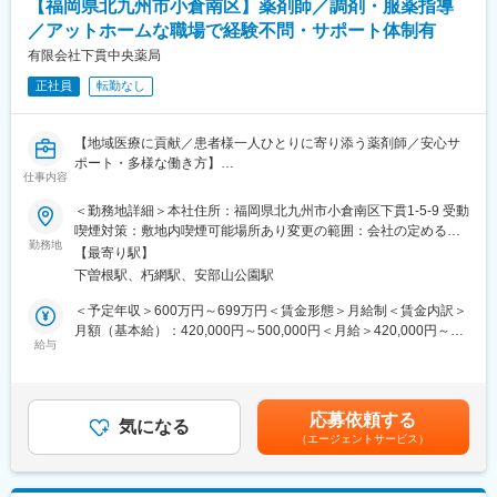
います。
【福岡県北九州市小倉南区】薬剤師／調剤・服薬指導
技術書購入や外部研修参加費は会社が全額負担し、継続的なスキ
／アットホームな職場で経験不問・サポート体制有
ルアップを後押しします。やりたいことを発信しやすい風通しの
医療という社会性の高い領域で、現場業務を変え、多くの人の生
良い社風も特徴です。
有限会社下貫中央薬局
活を支える影響力の大きな仕事です。「安定基盤の上でプロジェ
クトを動かしたい」「医療×ITで社会貢献したい」そんな想いをお
正社員
転勤なし
■組織構成
持ちの方からのご応募をお待ちしています。
システム本部は59名で構成されており、年齢も20代～50代まで幅
広く在籍しています。
変更の範囲：会社の定める業務
【地域医療に貢献／患者様一人ひとりに寄り添う薬剤師／安心サ
ポート・多様な働き方】
■キャリアパス
仕事内容
■業務概要
将来的にはご志向・スキルに応じて、マネジメントや特定領域の
当社が運営する「ひらかわ薬局」にて、地域密着型の薬剤師とし
＜勤務地詳細＞本社住所：福岡県北九州市小倉南区下貫1-5-9 受動
スペシャリストとしてのキャリア形成も可能です。
て調剤業務や服薬指導、患者様の健康サポートを担当します。福
喫煙対策：敷地内喫煙可能場所あり変更の範囲：会社の定める事
岡県北九州市小倉南区の地域医療を支える役割を担い、内科・整
勤務地
業所
■働きやすい環境
【最寄り駅】
形外科など幅広い科目の処方箋に対応します。患者様に安心して
残業は月平均15時間程度なので、ワークライフバランスを重視す
下曽根駅、朽網駅、安部山公園駅
ご利用いただけるよう、最新の業務システムも導入しています。
ることができます。リモートワークも業務に応じて可能ですの
＜予定年収＞600万円～699万円＜賃金形態＞月給制＜賃金内訳＞
で、効率のいい働き方も実現可能です。産休・育休取得後の復帰
■業務詳細
月額（基本給）：420,000円～500,000円＜月給＞420,000円～
率も約98％など、高い定着率が特徴で、長期的な就業が可能で
・医療機関から発行される処方箋に基づく調剤業務
給与
500,000円＜昇給有無＞有＜残業手当＞有賃金はあくまでも目安
す。
・患者様への服薬指導、薬歴管理による適切な服薬支援
の金額であり、選考を通じて上下する可能性があります。月給(月
・医薬品の在庫管理・発注・品質管理を通じた安全な薬剤提供
額)は固定手当を含めた表記です。
■当社の特徴
・患者様やご家族への健康相談、生活習慣指導による予防医療の
医薬品ネットワーク事業・調剤薬局事業・賃貸設備関連事業・給
応募依頼する
推進
気になる
食事業・訪問介護事業等、地域の「医・食・住」のインフラとし
（エージェントサービス）
・地域医療連携や医療機関との情報共有によるチーム医療の実践
て、地域住民の健康を支えるトータルサービス事業を展開してい
・業務効率化や安全管理のためのシステム設備活用
ます。地域に根差した医療サービスの提供を目指し、医薬連携に
・新人薬剤師へのOJT、ベテランスタッフのサポート体制
よる細やかな医療・サービスの提供を行っております。