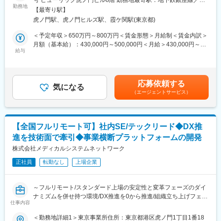
・開発プロセス、チケット管理、リリース運用等の継続的な改善
る一般保険薬局等の医療機関に対し、医薬品調達から薬剤師研修
勤務地
ノ門駅受動喫煙対策：屋内全面禁煙＜勤務地詳細2＞全国（ご自宅
【最寄り駅】
までの保険薬局運営支援サービスを提供する当社で、プロジェク
からのフルリモート中心）住所：支社・支店／全国各地 受動喫煙
■開発体制
虎ノ門駅、虎ノ門ヒルズ駅、霞ケ関駅(東京都)
トマネージャー業務をお任せします。
対策：敷地内全面禁煙変更の範囲：会社の定める事業所（リモー
PM、PdM、テックリード、エンジニア、QA、デザイナー等、計
トワーク含む）
＜予定年収＞650万円～800万円＜賃金形態＞月給制＜賃金内訳＞
14名（協力会社含む）の開発チームです。内製化を進めており、
＜具体的に＞
月額（基本給）：430,000円～500,000円＜月給＞430,000円～
アジャイルで開発を進めています。
システムの開発、業務システム導入、薬局業務で利用するシステ
給与
500,000円＜昇給有無＞有＜残業手当＞有＜給与補足＞※残業代は
ムの企画開発運用等のプロジェクトマネージャをお任せします。
別途支給します。給与詳細は前職給与を参照の上、相談し決定致
■働きやすい環境
します。■賞与：年2回支給（合計3か月分支給）賃金はあくまで
◎フルリモート可能。居住地を問わず全国から勤務できます。
業務事例：
も目安の金額であり、選考を通じて上下する可能性があります。
◎フルフレックスのため、業務状況やチームとの連携を踏まえつ
応募依頼する
直営店約450店舗の管理運用システム
気になる
月給(月額)は固定手当を含めた表記です。
つ柔軟に働くことが可能。
（エージェントサービス）
医薬品ネットワーク加盟店(約10,000店舗)のシステム運用・開発
◎Slack、Notion、GitHub、Google Workspace等を活用。リモー
業務、基幹システムの刷新など
トでの情報共有・プロジェクト推進を実施。
提案、コスト見積もり、要件定義～運用まで経験やスキルに応じ
変更の範囲：会社の定める業務
【全国フルリモート可】社内SE/テックリード◆DX推
て業務をお任せしていきます。
進を技術面で牽引◆事業横断プラットフォームの開発
さらなるマネジメント業務や、PMのスペシャリストとして業務を
極めて頂くことも可能です。
株式会社メディカルシステムネットワーク
正社員
転勤なし
上場企業
■組織構成：
システム本部は59名で構成されており、年齢も20代～50代まで幅
広く在籍しております。
～フルリモート/スタンダード上場の安定性と変革フェーズのダイ
ナミズムを併せ持つ環境/DX推進を0から推進/組織立ち上げフェー
■キャリアパス：
仕事内容
ズにジョイン～
経験やスキルなどによりますが、マネジメント業務へとステップ
■概要
＜勤務地詳細1＞東京事業所住所：東京都港区虎ノ門1丁目1番18
アップや、スペシャリストとして業務を極めていっていただくこ