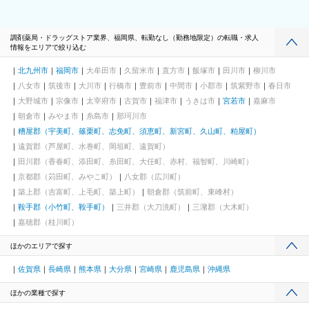
調剤薬局・ドラッグストア業界、福岡県、転勤なし（勤務地限定）の転職・求人
情報をエリアで絞り込む
北九州市
福岡市
大牟田市
久留米市
直方市
飯塚市
田川市
柳川市
八女市
筑後市
大川市
行橋市
豊前市
中間市
小郡市
筑紫野市
春日市
大野城市
宗像市
太宰府市
古賀市
福津市
うきは市
宮若市
嘉麻市
朝倉市
みやま市
糸島市
那珂川市
糟屋郡（宇美町、篠栗町、志免町、須恵町、新宮町、久山町、粕屋町）
遠賀郡（芦屋町、水巻町、岡垣町、遠賀町）
田川郡（香春町、添田町、糸田町、大任町、赤村、福智町、川崎町）
京都郡（苅田町、みやこ町）
八女郡（広川町）
築上郡（吉富町、上毛町、築上町）
朝倉郡（筑前町、東峰村）
鞍手郡（小竹町、鞍手町）
三井郡（大刀洗町）
三潴郡（大木町）
嘉穂郡（桂川町）
ほかのエリアで探す
佐賀県
長崎県
熊本県
大分県
宮崎県
鹿児島県
沖縄県
ほかの業種で探す