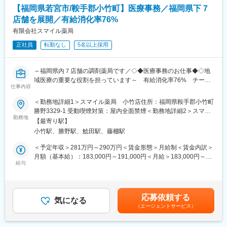
・学会参加や定期勉強会での知識習得と専門性向上
調剤薬局事業では全国472店舗を展開、医薬品ネットワーク加盟
【福岡県若宮市/鞍手郡小竹町】医療事務／福岡県下７
件数は47都道府県で約11,678件（2025年11月末）を全国各地で
店舗を展開／有給消化率76%
■扱うサービス
事業を展開しています。
患者様ごとのニーズに応じた調剤・健康相談、服薬指導など、地
有限会社スマイル薬局
域医療を支えるサービスを提供しています。
変更の範囲：会社の定める業務
正社員
転勤なし
5名以上採用
■組織構成
正社員2名・パート3名（状況により変動）で運営。ベテランスタ
～福岡県内７店舗の調剤薬局です／◇◆医療事務のお仕事◆◇地
ッフが多く、アットホームで相談しやすい職場です。
域医療の重要な役割を担っています～ 有給消化率76% チーム
仕事内容
で支えあえる環境
■業務の魅力
＜勤務地詳細1＞スマイル薬局 小竹店住所：福岡県鞍手郡小竹町
患者様との距離が近く、信頼関係を築きやすい環境。業務システ
■採用背景：組織体制強化のため、宮若市の宮若店と鞍手郡の小竹
勝野3329-1 受動喫煙対策：屋内全面禁煙＜勤務地詳細2＞スマイ
ム導入で負担が軽減され、安心して成長できます。
店の2店舗で医療事務の方をを募集します！
勤務地
ル薬局 宮若店住所：福岡県宮若市長井鶴419-14 受動喫煙対策：
【最寄り駅】
屋内全面禁煙変更の範囲：会社の定める事業所
■教育体制
小竹駅、勝野駅、鯰田駅、藤棚駅
■職務内容：
ベテランスタッフによるOJTや定期勉強会、学会参加支援があ
福岡県内７店舗の調剤薬局を経営する当社の医療事務としてご活
＜予定年収＞281万円～290万円＜賃金形態＞月給制＜賃金内訳＞
り、経験不問・未経験でも安心して始められます。
躍いただきます。地域密着型の薬局として多店舗展開しており、
月額（基本給）：183,000円～191,000円＜月給＞183,000円～
長期就業できる環境が備わっています！
給与
191,000円＜昇給有無＞有＜残業手当＞有＜給与補足＞■給与補
■就業環境
足：・上記予定年収には賞与及び平均残業５ｈ分含■昇給：・業績
マイカー通勤可、育児短時間勤務制度や多様な雇用形態など、ラ
■職務詳細：
により決定・昇給金額：2,000円～3,000円／1月あたり（前年度
イフスタイルに合わせた柔軟な働き方が可能です。休暇や福利厚
・調剤薬局における医療事務全般（調剤に関する事務、清算、窓
実績）■賞与：・業績により決定（6か月の継続勤務より賞与支
生も充実しています。
応募依頼する
口対応、電話対応等）
気になる
給）・年2回／3.0か月分（前年度実績）・会社利益に応じて別途
（エージェントサービス）
・レセコン操作
決算賞与あり賃金はあくまでも目安の金額であり、選考を通じて
■想定されるキャリアパス
・レジ対応など
上下する可能性があります。月給(月額)は固定手当を含めた表記で
調剤・服薬指導の専門性を高め、地域医療の中核を担う薬剤師と
◇組織構成