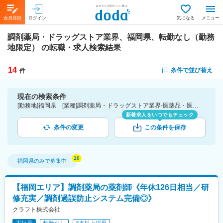
会員登録
ログイン
気になる
メニュー
調剤薬局・ドラッグストア業界、福岡県、転勤なし（勤務
地限定）
の転職・求人検索結果
14
条件で並び替え
件
現在の検索条件
[勤務地]福岡県 [業種]調剤薬局・ドラッグストア業界-医薬品・医療機器・ライフサイエンス・医療系サービス [こだわり条件ピックアップ]転勤なし（勤務地限定） [詳細条件](募集・採用情報)転勤なし（勤務地限定）
新着求人をいつでもチェック
条件の変更
この条件を保存
福岡県
のみで募集中
【福岡エリア】調剤薬局の薬剤師《年休126日相当／研
修充実／調剤過誤防止システム完備◎》
クラフト株式会社