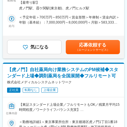
勤務地
ート中心）住所：東京都 受動喫煙対策：敷地内全面禁煙変更の範
【最寄り駅】
崎松江海岸駅、学研奈良登美ケ丘駅、東我孫子駅、たまプラーザ
っています。
囲：会社の定める事業所（リモートワーク含む）
虎ノ門駅、霞ケ関駅(東京都)、虎ノ門ヒルズ駅
駅、南流山駅、堀切菖蒲園駅、淀駅、石田駅(京都府)、東海学園前
本ポジションでは、開発現場に近い立場で、プロジェクトを着実
駅、人吉温泉駅、青山駅(岩手県)、藤崎宮前駅、中野島駅、初富
に前へ進めるミドルPMとしての役割を期待しています。
＜予定年収＞700万円～850万円＜賃金形態＞年俸制＜賃金内訳＞
駅、津久野駅、小手指駅、上尾駅、桶川駅、下妻駅、赤塚駅、西
親会社 メディカルシステムネットワークでは、「なの花薬局」チ
年額（基本給）：7,000,000円～8,000,000円＜月額＞583,333円
宮北口駅、清水駅(愛知県)、蒔田駅、武蔵溝ノ口駅、大阪上本町
ェーンを運営しており、利用者の声がダイレクトに感じられる環
給与
～666,666円（12分割）＜昇給有無＞有＜残業手当＞有＜給与補
駅、吹田駅(阪急線)、萩ノ茶屋駅、大阪城公園駅、代官山駅、五反
境です。
足＞※給与詳細は前職給与を参照の上、相談し決定致します。賃金
田駅、東三国駅、横浜駅、高根公団駅、代田橋駅、大開駅、吉野
はあくまでも目安の金額であり、選考を通じて上下する可能性が
町駅、神奈川駅、美章園駅、深堀町駅、西ケ原駅、萩山駅、新御
■事業概要
あります。月給(月額)は固定手当を含めた表記です。
応募依頼する
茶ノ水駅、池ノ上駅、護国寺駅、神戸駅(兵庫県)、富士宮駅、三宮
「すべての人が健康を自ら選択できる社会」の実現を目指し、患
気になる
駅(神戸新交通)、東葉勝田台駅、荏原町駅、下神明駅、虎ノ門駅、
（エージェントサービス）
者と薬局のコミュニケーションを支援するデジタル医療プラット
早稲田駅(都電荒川線)、東大前駅、中延駅、野田駅(阪神線)、相川
フォームを展開。
駅、豊津駅(大阪府)、中崎町駅、牛込神楽坂駅、大森駅(東京都)、
主力サービス「つながる薬局」は、LINEを活用し、処方箋送信・
芦花公園駅、東宮原駅、鳴尾・武庫川女子大前駅、郡山駅(奈良
服薬フォロー・オンライン服薬指導など、薬局と患者の接点をよ
【虎ノ門】自社薬局向け業務システムのPM候補◆スタ
県)、鰭ケ崎駅、人吉駅、通町筋駅、鎌ケ谷駅、東大手駅、溝の口
り便利にするためのサービスです。2026年6月現在、友だち登録
ンダード上場◆調剤薬局を全国展開◆フルリモート可
駅、四天王寺前夕陽ケ丘駅、今池駅(大阪府)、黄金町駅、東神奈川
者数は220万人を突破。より多くの患者・薬局に利用されるサー
駅、杉並町駅、上中里駅、神谷町駅、新小平駅、小川町駅(東京
ビスへと成長を続けています。
株式会社メディカルシステムネットワーク
都)、代々木上原駅、高速神戸駅、三宮駅(神戸市営)、勝田台駅、
正社員
転勤なし
上場企業
戸越銀座駅、国会議事堂前駅、新福島駅、江戸川橋駅、久寿川
■業務内容
駅、熊本城・市役所前駅
・PdM、エンジニア、QA、セールス、CSなど関係者との調整
・PdMが整理した企画・仕様・優先度を踏まえた開発進行計画へ
【東証スタンダード上場企業／フルリモートもOK／残業月平均15
の落とし込み
時間程度／ワークライフバランス充実】
・進行管理、スケジュール管理、マイルストーン管理
仕事内容
・リリースに向けた関係者調整、情報整理
■業務概要：
＜勤務地詳細1＞東京事業所住所：東京都港区虎ノ門1丁目1番18
・障害、不具合、仕様確認等に関する関係者調整
「なの花薬局」チェーンの運営・同社グループや加盟登録してい
号 ヒューリック虎ノ門ビル8階 勤務地最寄駅：地下鉄銀座線／虎