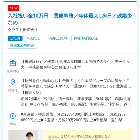
す。
して長期的にキャリア形成が可能です。
若宮店：薬剤師4名 事務5名
NEW
小竹店： 薬剤師3名 事務3名
変更の範囲：会社の定める業務
入社祝い金10万円！医療事務／年休最大126日／残業少
全店舗の平均年齢は30代で、様々な年代の社員が活躍していま
す！
なめ
クラフト株式会社
■職務の特徴・魅力：
正社員
転勤なし
5名以上採用
職種未経験歓迎
・残業月平均5時間と働きやすい環境です。
・飯塚市内3店舗、嘉麻市1店舗、小竹町1店舗、宮若市1店舗、福
業種未経験歓迎
岡市内1店舗の計7店舗を展開しており、経営の安定性もありま
す。
・きめ細やかで思いやりある対応を大切にしている地域に根づい
【未経験歓迎／残業月平均11.9時間】薬局内での受付・データ入
た調剤薬局です。
力・事務業務を中心にお任せします
仕事内容
■働きやすさ：
【転居を伴う転勤なし】全国のさくら薬局グループの店舗からご
・ママさんは勿論、男性の育休・産休の取得実績があり、復帰後
希望を考慮して決定★マイカー通勤OK（勤務地による）北海道、
は時短勤務やパート勤務も可能です！
勤務地
山形県、福島県、茨城県、群馬県、埼玉県、千葉県、東京都、神
【最寄り駅】
・有給取得率：76%
奈川県、岐阜県、静岡県、愛知県、三重県、長野県、京都府、大
名城公園駅、宮川駅、西米沢駅、新浦安駅、磐城塙駅、森駅(北海
お子様が体調不良の際や学校行事がある際は、お休みの取得が可
阪府、兵庫県、島根県、香川県、福岡県、熊本県のいずれかの店
道)、井土ケ谷駅、梶が谷駅、鶴ケ峰駅、南古谷駅、滝野駅、谷町
能で、チームで助けあって支えあう環境です。各店舗にママさん
舗★勤務地については、「勤務地一覧」をご確認ください【本
九丁目駅、大和田駅(大阪府)、北巽駅、吹田駅(東海道本線)、岡町
が半数在籍しているため、助け合える環境があります。10年以上
社】東京都千代田区大手町一丁目3番1号 JAビル6階※受動喫煙対
■東京都・神奈川県：月給20万4800円以上■大阪府：月給19万
駅、住之江公園駅、古市駅(大阪府)、花園町駅、堺東駅、長原駅
働いているスタッフも多く日々助け合いながら業務に励んでいま
策：あり
6800円以上■埼玉県：月給19万2000円以上■千葉県・愛知県：月
(大阪府)、弥刀駅、南栗橋駅、北見駅、鴫野駅、中目黒駅、高輪台
す。
給与
給19万400円以上■京都府：月給18万8800円以上■兵庫県：月給
駅、西馬込駅、春日部駅、大袋駅、荻窪駅、馬込沢駅、三国駅(大
・入社後は立岩店で数か月～2年勤務し、業務経験を積んだのち、
18万7200円以上■静岡県：月給18万4000円以上■三重県：月給18
阪府)、今羽駅、水俣駅、公津の杜駅、新検見川駅、平沼橋駅、小
希望を聞きながら配属先を決定します。
万2400円以上■茨城県・北海道：月給18万800円以上■群馬県・岐
入社祝い金10万円／年休126日／残業少なめ
川町駅(埼玉県)、弘明寺駅(京急線)、藤が丘駅(神奈川県)、黒岩