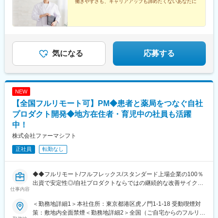
働きやすさも、キャリアアップも諦めたくないあなたに
阜県・長野県：月給17万9200円以上■福岡県：月給17万7600円以
駅、小田急相模原駅、あざみ野駅、東林間駅、菅野駅、海神駅、
■研修制度とキャリアパス：
上■山形県・福島県・島根県・香川県・熊本県：月給17万4400円
高根木戸駅、白井駅、滝不動駅、笹塚駅、兵庫駅、生田駅(神奈川
・資格取得に応じて手当を支給（登録販売者手当：3,000円、主任
以上※月給額は地域により異なります
県)、新居町駅、美濃松山駅、鵜方駅、細畑駅、柳瀬川駅、南浦和
手当もあり、長期的なキャリアを築くことが可能です。)
駅、袋井駅、阪東橋駅、上永谷駅、反町駅、高座渋谷駅、松橋
駅、小林駅(兵庫県)、河堀口駅、北戸田駅、太田駅(群馬県)、一ノ
割駅、東海大学前駅、池上駅、西八王子駅、目黒駅、柏木町駅、
気になる
応募する
久地駅、宿河原駅、湯河原駅、善行駅、駒込駅、みらい平駅、西
変更の範囲：会社の定める業務
鉄平尾駅、中板橋駅、御成門駅、青梅街道駅、御茶ノ水駅、東久
留米駅、東北沢駅、東浦和駅、鉄道博物館駅、越谷レイクタウン
駅、蒲生駅、中浦和駅、さいたま新都心駅、茗荷谷駅、中山観音
NEW
駅、逆瀬川駅、売布神社駅、香西駅、朝霧駅、こううん、ハーバ
ーランド駅、加太駅(和歌山県)、魚住駅、荒島駅、三鷹駅、西富士
【全国フルリモート可】PM◆患者と薬局をつなぐ自社
宮駅、三ノ宮駅、厚岸駅、豊科駅、野田市駅、東武動物公園駅、
プロダクト開発◆地方在住者・育児中の社員も活躍
村上駅(千葉県)、青葉台駅、浦安駅(千葉県)、旗の台駅、戸越駅、
中！
町田駅、虎ノ門ヒルズ駅、池袋駅、早稲田駅(東京メトロ)、花小金
株式会社ファーマシフト
井駅、江田駅(神奈川県)、小平駅、根津駅、千歳烏山駅、荏原中延
駅、田丸駅、大網駅、福島駅(大阪環状線)、五稜郭駅、羽前大山
正社員
転勤なし
駅、祖師ケ谷大蔵駅、黒川駅(愛知県)、富良野駅、武佐駅(北海
道)、西大井駅、幡ケ谷駅、土浦駅、つくば駅、信濃吉田駅、岩村
田駅、新鉾田駅、港南台駅、戸塚駅、西九条駅、上新庄駅、江坂
◆◆フルリモート/フルフレックス/スタンダード上場企業の100％
駅、尾崎駅、天神橋筋六丁目駅、東水戸駅、日立駅、南中郷駅、
出資で安定性◎/自社プロダクトならではの継続的な改善サイクル
仕事内容
神楽坂駅、大泉学園駅、大森海岸駅、八王子みなみ野駅、戸越公
に携われる/クラウド環境でのアジャイル開発◆◆
園駅、一之江駅、西浦和駅、郡山富田駅、新木駅(千葉県)、甲子園
■概要 ～地方在住者・育児中の社員も活躍中！～
＜勤務地詳細1＞本社住所：東京都港区虎ノ門1-1-18 受動喫煙対
駅、みつわ台駅、川口元郷駅、塚田駅、相模大野駅、近鉄郡山
ファーマシフトでは、LINEを活用した「つながる薬局」を中心
策：敷地内全面禁煙＜勤務地詳細2＞全国（ご自宅からのフルリモ
駅、大和駅(神奈川県)、八街駅、豊中駅、和泉府中駅、東金駅、林
に、患者と薬局をつなぐ医療プラットフォームの開発・運営を行