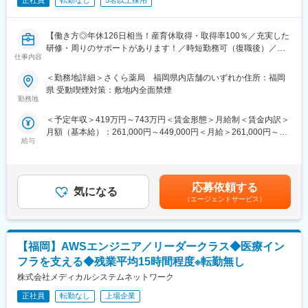
正社員
転勤なし
5名以上採用
【働き方◎年休126日相当！産育休取得・取得率100％／充実した
研修・周りのサポートがあります！／時短勤務可（復職後）／全
仕事内容
国820店舗あるさくら薬局グループ】
＜勤務地詳細＞さくら薬局 福岡県内店舗のいずれか住所：福岡
【職務概要】
県 受動喫煙対策：敷地内全面禁煙
さくら薬局を全国に820店舗ほど展開している当社にて、各店舗
勤務地
の調剤薬局内で薬剤師業務（調剤業務、服薬指導、薬歴管理等）
＜予定年収＞419万円～743万円＜賃金形態＞月給制＜賃金内訳＞
をお任せします。
月額（基本給）：261,000円～449,000円＜月給＞261,000円～
給与
449,000円＜昇給有無＞有＜残業手当＞有＜給与補足＞■昇給：年
【さくら薬局で働く薬剤師の魅力】
1回■賞与：年2回(7月、12月)※年4.6ヶ月(人事評価による標準値)
《薬剤師を守る独自システム》
賃金はあくまでも目安の金額であり、選考を通じて上下する可能
■業務をサポートするために様々なシステムを独自開発していま
性があります。月給(月額)は固定手当を含めた表記です。
す。その一つが約20年前から導入され、進化を続けている調剤シ
応募依頼する
気になる
ステム「SPITS」。
（エージェントサービス）
■処方箋受付から一連の調剤業務を連動させ、業務効率化を図るほ
か、調剤過誤防止機能を高め、患者様と働くスタッフを守ってい
ます。
【福岡】AWSエンジニア／リーダークラス◆医療イン
《業界トップクラスの認定薬局数と盤石化を図る組織体制》
フラを支える◆残業平均15時間程度※転勤無し
■がん診療連携拠点病院等との密な連携を行いつつ、より高度な薬
株式会社メディカルシステムネットワーク
学管理や、高い専門性が求められる特殊な調剤に対応できる専門
医療機関連携薬局も取得しています。
正社員
転勤なし
上場企業