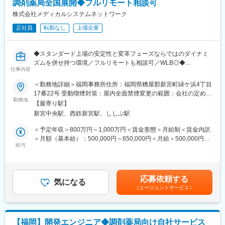
調剤薬局全国展開◆フルリモート相談可
事業を展開しています。
※一部、新たに配置薬を置いていただくお客様への訪問がありま
株式会社メディカルシステムネットワーク
す。
■就業環境：
正社員
転勤なし
上場企業
└配置薬は無料でおけるので、お客様も抵抗なく置いてくれる製
残業は月平均15時間程度なので、ワークライフバランスを重視す
品です。
ることができます。
リモートワークも業務に応じて可能ですので、効率のいい働き方
◆スタンダード上場の安定性と変革フェーズならではのダイナミ
■キャリアパス／評価体制
も実現可能です。
ズムを併せ持つ環境／フルリモートも相談可／WLB◎◆
（1）キャリアパス
仕事内容
産休・育休取得後の復帰率も約98％など、高い定着率が特徴で、
■概要
・社員 → 主任 → 所長 → 課長 → 部長と着実にステップアップが
長期的な就業が可能です。
全国450店舗超の「なの花薬局」と、約1万店の医薬品ネットワー
＜勤務地詳細＞福岡事務所住所：福岡県糟屋郡新宮町緑ケ浜4丁目
可能です。
ク加盟薬局を支える自社業務システムの中核を担うプロジェクト
17番22号 受動喫煙対策：屋内全面禁煙変更の範囲：会社の定める
・昇給1回／最短3年で営業所所長になった実績あり
変更の範囲：会社の定める業務
を、企画から推進までリードいただくPMを募集します。現在、同
勤務地
事業所（リモートワーク含む）
・年功序列ではなく、実績と姿勢を見て判断
【最寄り駅】
時並行で複数プロジェクトが立ち上がっており推進力強化のため
努力やプロセスもしっかり評価される制度があります。
新宮中央駅、西鉄新宮駅、ししぶ駅
の募集です。将来的には20名規模のプロジェクトをお任せする想
定です。
＜予定年収＞800万円～1,000万円＜賃金形態＞月給制＜賃金内訳
（2）半期ごとの評価で、頑張りが収入に反映
＞月額（基本給）：500,000円～650,000円＜月給＞500,000円～
・評価は半年ごとに実施
■業務内容
給与
650,000円＜昇給有無＞有＜残業手当＞有＜給与補足＞※残業代は
・個人成績をもとに、業績連動給として毎月の給与に上乗せ
基幹システムの企画開発、業務システム導入推進、薬局業務で利
別途支給します。上位の等級の場合は残業代は支給されませんが
最初は思うように数字が出なくても、続けていく中で評価が積み
用するシステムの企画開発運用等のPMをお任せします。将来的に
役職手当が支給されます。 給与詳細は前職給与を参照の上、相
上がる仕組みになっています。
は組織運営にも貢献いただきたいと考えています。
談し決定致します。■賞与：年2回支給（合計3か月分支給）賃金
応募依頼する
気になる
はあくまでも目安の金額であり、選考を通じて上下する可能性が
■研修制度：
（エージェントサービス）
■プロジェクト例
あります。月給(月額)は固定手当を含めた表記です。
・入社直後～2週間 ： OJT形式で、薬の種類や成分など基礎知識
・直営薬局約450店舗の運用システム
を身につけます。
・医薬品ネットワーク加盟店(約12,000店舗)のシステム運用・開
・入社2週間～1カ月 ： 先輩社員に同行し、仕事の流れを学びま
発、基幹システム刷新 等
す。「会話のコツ」や「商品のご案内方法」といった実践的なス
【福岡】開発エンジニア◆調剤薬局向け自社サービス