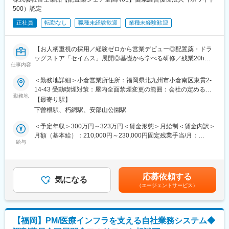
変更の範囲：会社の定める業務
500）認定
■組織構成：
正社員
転勤なし
職種未経験歓迎
業種未経験歓迎
システム本部は59名で構成されており、年齢も20代～50代まで幅
広く在籍しております。
【お人柄重視の採用／経験ゼロから営業デビュー◎配置薬・ドラ
■キャリアパス：
ッグストア「セイムス」展開◎基礎から学べる研修／残業20h以
経験やスキルなどによりますが、マネジメント業務へとステップ
仕事内容
内＊直行直帰可・基本土日祝休み／面接1回】
アップや、スペシャリストとして業務を極めていっていただくこ
＜勤務地詳細＞小倉営業所住所：福岡県北九州市小倉南区東貫2-
とも可能です。
■職務内容：
14-43 受動喫煙対策：屋内全面禁煙変更の範囲：会社の定める事
既にお取引のある個人宅・法人のお客様を定期的に訪問し、配置
勤務地
業所
■魅力：
【最寄り駅】
薬（救急箱）と健康食品の点検・補充・健康相談を行う営業で
業務に関係する技術書籍の購入や研修参加費などは会社が費用負
下曽根駅、朽網駅、安部山公園駅
す。
担する等、エンジニアの就業環境をサポートする体制が整ってい
「薬を売る」のではなく、「人として信頼される」営業であり、
＜予定年収＞300万円～323万円＜賃金形態＞月給制＜賃金内訳＞
ます。
お客様の体調や生活背景に寄り添い、感謝される仕事です。
月額（基本給）：210,000円～230,000円固定残業手当/月：
給与
35,796円～39,205円（固定残業時間22時間30分/月）超過した時
■当社の特徴：
＜仕事の流れ＞
間外労働の残業手当は追加支給＜月給＞245,796円～269,205円
当社は医薬品ネットワーク事業・調剤薬局事業・賃貸設備関連事
配置薬や健康食品、サプリメントの使用頻度に合わせて、1～6ヵ
（一律手当を含む）＜昇給有無＞有＜残業手当＞有＜給与補足＞※
業・給食事業・訪問介護事業等、地域の「医・食・住」のインフ
月に1回程度のペースでお客様宅を訪問
年収は当社規定に基づき、年齢や経験に応じて決定します。・昇
ラとして
応募依頼する
※社用車（軽自動車）に乗ってお客様宅へ訪問をします。（1件あ
気になる
給：年1回（4月）＜モデル給与＞※入社3年目平均基本給＋各種手
地域住民の健康を支えるトータルサービス事業を展開していま
（エージェントサービス）
たり20～30分程度）
当＋業績連動給→総支給月額344,141円※業績連動給：月の予算達
す。地域に根差した医療サービスの提供を目指し、医薬連携によ
・配置薬や健康食品の期限管理
成や売り上げに対して支払われます。賃金はあくまでも目安の金
る細やかな
・使った分の配置薬を補充
額であり、選考を通じて上下する可能性があります。月給(月額)は
医療・サービスの提供を行っております。
・使用したお薬代金の集金
固定手当を含めた表記です。
調剤薬局事業では全国472店舗を展開、医薬品ネットワーク加盟
【福岡】PM/医療インフラを支える自社業務システム◆
・健康相談、新商品・サービスのご提案 など
件数は47都道府県で約11,678件（2025年11月末）を全国各地で