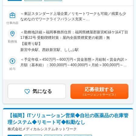
システム本部は59名で構成されており、年齢も20代～50代まで幅
必要な知識を習得することができます。
広く在籍しております。
～東証スタンダード上場企業／リモートワークも可能／残業も少
■キャリアパス
なめなのでワークライフバランス充実～
ご経験や志向に応じて、インフラ領域のスペシャリストとして技
仕事内容
術を極める道、またはチームを牽引するマネジメントへのステッ
■業務内容：
＜勤務地詳細＞福岡事務所住所：福岡県糟屋郡新宮町緑ケ浜4丁目
プアップも可能です。
全国で400店舗以上調剤薬局【なの花薬局】を展開している当社
17番22号 受動喫煙対策：屋内全面禁煙変更の範囲：無
において、クラウドエンジニアとして業務を担当して頂きます。
勤務地
■働きやすい環境
【最寄り駅】
残業は月平均15時間程度なので、ワークライフバランスを重視す
新宮中央駅、西鉄新宮駅、ししぶ駅
現在システム開発、構築強化しており、今後の事業展開、店舗増
ることができます。リモートワークも業務に応じて可能ですの
加を見据えてクラウドエンジニアを急募いたします。
＜予定年収＞450万円～600万円＜賃金形態＞月給制＜賃金内訳＞
で、効率のいい働き方も実現可能です。
具体的な業務としては、システム開発におけるクラウドインフラ
月額（基本給）：300,000円～400,000円＜月給＞300,000円～
産休・育休取得後の復帰率も約98％など、高い定着率が特徴で、
部分の検討構築及び運用保守作業をお願いしたいと考えておりま
給与
400,000円＜昇給有無＞有＜残業手当＞有＜給与補足＞※残業代は
長期的な就業が可能です。
す。
別途支給します。給与詳細は前職給与を参照の上、相談し決定致
します。■賞与：年2回支給（合計3か月分支給）賃金はあくまで
■当社の特徴
■組織構成：
も目安の金額であり、選考を通じて上下する可能性があります。
医薬品ネットワーク事業・調剤薬局事業・賃貸設備関連事業・給
応募依頼する
システム本部は59名で構成されており、年齢も20代～50代まで幅
気になる
月給(月額)は固定手当を含めた表記です。
食事業・訪問介護事業等、地域の「医・食・住」のインフラとし
（エージェントサービス）
広く在籍しております。
て地域住民の健康を支えるトータルサービス事業を展開していま
す。地域に根差した医療サービスの提供を目指し、医薬連携によ
■キャリアパス：
る細やかな医療・サービスの提供を行っております。
経験やスキルなどによりますが、マネジメント業務へとステップ
調剤薬局事業では全国472店舗を展開、医薬品ネットワーク加盟
【福岡】ITソリューション営業◆自社の医薬品の在庫管
アップや、スペシャリストとして業務を極めていっていただくこ
件数は47都道府県で約11,678件（2025年11月末）を全国各地で
理システム◆リモート可◆転勤なし
とも可能です。
事業を展開しています。
株式会社メディカルシステムネットワーク
■魅力：