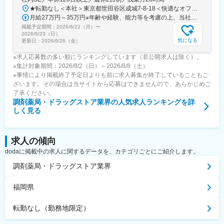
★転勤なし＜本社＞東京都世田谷区成城7-8-18＜快適なオフィスも魅力！＞別荘みたいで解放感もあり、居心地抜群のオフィスです！※屋内全面禁煙
月給27万円～35万円※年齢や経験、能力等を考慮の上、当社規定により決定・優遇いたします。※残業代は別途全額支給。
掲載予定期間：
2026/6/22（月）
〜
2026/8/23（日）
気になる
更新日：
2026/6/26（金）
※求人応募数の多い順にランキングしています（非公開求人は除く）。
※集計対象期間：2026/8/2（日）～2026/8/8（土）
※事情により掲載終了予定日よりも前に求人募集が終了していることもご
ざいます。その場合は当サイトから応募はできませんので、あらかじめご
了承ください。
調剤薬局・ドラッグストア業界
の人気求人ランキングを詳
しく見る
求人の傾向
dodaに掲載中の求人に関するデータを、カテゴリごとにご紹介します。
調剤薬局・ドラッグストア業界
福岡県
転勤なし（勤務地限定）