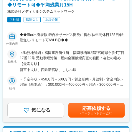
キルを習得します。
◆リモート可◆平均残業月15H
■技術環境
・入社1カ月以降 ： 慣れてきたら独り立ち。既存のお客様をメイ
複数システムがあり、レガシーからモダンまで幅広い技術に触れ
株式会社メディカルシステムネットワーク
ンに訪問します。
られる環境です。オンプレミス環境のシステムに加え、近年は、
正社員
転勤なし
上場企業
AWS、Angular、TypeScript、Spring Boot、Java、サーバレス構
＜専門資格を取得できる＞
成を採用した開発も進行中。アジャイル・ウォーターフォールい
・入社後は、医薬品販売の専門知識を身につけるために、登録販
ずれもプロジェクト特性に応じて選択。技術選定や進め方に関与
売者資格を取得していただきます。社内の合格率は90％となって
◆◆SIer出身者歓迎/自社サービス開発に携わる/年間休日125日/転
できる裁量も特徴です。
おり、研修を含めて会社が全面的にサポートします。
勤無し/リモート可/WLB◎◆◆
仕事内容
・資格取得後は、資格手当として給与にも反映されます。
■概要
■組織
全国の医療インフラを支える当社。450店舗超を展開する「なの
＜勤務地詳細＞福岡事務所住所：福岡県糟屋郡新宮町緑ケ浜4丁目
システム本部は59名が在籍、年齢も20代～50代まで幅広く活躍し
変更の範囲：会社の定める業務
花薬局」をはじめ、約20％の業界シェアを誇る医薬品ネットワー
17番22号 受動喫煙対策：屋内全面禁煙変更の範囲：会社の定める
ています。
ク事業を展開しています。
勤務地
事業所（リモートワーク含む）
【最寄り駅】
本ポジションでは、社会貢献性の高い医療分野で、自社Webシス
■キャリアパス
新宮中央駅、西鉄新宮駅、ししぶ駅
テムの開発に腰を据えて携わることができます。リモートワーク
管理職へのステップアップはもちろん、IT企画やDX推進等、より
相談可、平均残業月15時間と、仕事と生活を両立できる環境も大
＜予定年収＞450万円～600万円＜賃金形態＞月給制＜賃金内訳＞
上流・企画寄りのキャリアへ広げることが可能です。実際に、PM
きな魅力です。
月額（基本給）：300,000円～400,000円＜月給＞300,000円～
経験を経て企画的な役割へシフトしている社員もいます。組織自
給与
400,000円＜昇給有無＞有＜残業手当＞有＜給与補足＞※残業代は
体が拡大期にあるため、ポスト・役割を自ら創っていける環境で
■業務内容
別途支給します。給与詳細は前職給与を参照の上、相談し決定致
す。
流通システム部にて、調剤薬局向けの自社Webシステムを中心と
します。■賞与：2回（昨年実績：3か月分支給）賃金はあくまで
した設計・開発・テスト業務をお任せします。医薬品調達や薬局
も目安の金額であり、選考を通じて上下する可能性があります。
■働きやすい環境
応募依頼する
運営を支えるシステムです。TypeScript、Java、AWSなどを活用
気になる
月給(月額)は固定手当を含めた表記です。
残業は平均15時間程。リモートワークも柔軟に活用でき、フルリ
（エージェントサービス）
したWeb開発が中心となります。
モートも相談可能です。産育休後復帰率約98％と定着率も高く、
業務はチームで進め、外部協力会社との連携も行います。
長期的にキャリアを築けます。また、技術書籍の購入や研修参加
費等は費用負担する等、エンジニアをサポートする体制が整って
■就業環境