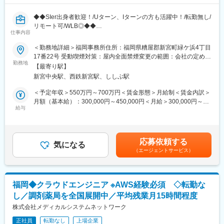
■本社から業界動向などの情報が常に発信されており、患者様や医
療機関と信頼関係を築きやすい体制があるのも、 認定薬局が増え
◆◆SIer出身者歓迎！/Uターン、Iターンの方も活躍中！/転勤無し/
ている理由の1つです。
リモート可/WLB◎◆◆
仕事内容
■概要
【豊富なキャリアパス】
全国に450店舗以上を展開する「なの花薬局」をはじめ、医療イ
■薬剤師→管理薬剤師→エリアマネージャーを目指せます。個々人
＜勤務地詳細＞福岡事務所住所：福岡県糟屋郡新宮町緑ケ浜4丁目
ンフラを支える多角的な事業を展開する当社にて、クラウドエン
の能力によりますが、2～3年でキャリアアップが可能です。ま
17番22号 受動喫煙対策：屋内全面禁煙変更の範囲：会社の定める
ジニアとしてご活躍いただける方を募集いたします。
た、管理薬剤師になると月2.5万円の昇給が行われます。
勤務地
事業所（リモートワーク含む）
【最寄り駅】
■ご希望によっては、薬剤師専任・マネジメントとしてのキャリア
新宮中央駅、西鉄新宮駅、ししぶ駅
■業務内容
だけではなく、採用担当／研修担当／本社勤務へのキャリアチェ
流通システム部にて、クラウドエンジニアとしてAWSを中心とし
ンジも可能です。
＜予定年収＞550万円～700万円＜賃金形態＞月給制＜賃金内訳＞
たクラウドインフラの設計・構築・運用保守をお任せします。ま
月額（基本給）：300,000円～450,000円＜月給＞300,000円～
た、AWSでのセキュリティ環境構築のリードも担っていただく予
【女性にも安心していただける就業環境】
給与
450,000円＜昇給有無＞有＜残業手当＞有＜給与補足＞※残業代は
定です。
■産育休取得・取得率100％
別途支給します。給与詳細は前職給与を参照の上、相談し決定致
調剤薬局向けの各種自社システムは、店舗数拡大やサービス高度
■時短勤務可能（復職後のみ／週30時間勤務）
します。■賞与：年2回支給（合計3か月分支給）賃金はあくまで
化に伴い、今後さらなる強化を予定。事業成長を支える重要なポ
■平均残業時間 月11.9時間
も目安の金額であり、選考を通じて上下する可能性があります。
応募依頼する
ジションとして、裁量を持って技術選定や改善提案にも関われま
■年休126日相当（126日×8時間＝1,008時間）
気になる
月給(月額)は固定手当を含めた表記です。
（エージェントサービス）
す。
【未経験でも安心な研修制度】
■技術成長を後押しする環境
■中途入社ならではの悩みを解消し、さくら薬局グループのビジョ
AWS関連資格取得、技術書購入、外部研修などは会社が費用を負
ンや社内規定などをご案内。同期入社の方との繋がりを踏まえ、
福岡◆クラウドエンジニア ※AWS経験必須 ◇転勤な
担。新しい技術への挑戦を後押しする風土があり、「やりたい」
『さくら薬局の薬剤師』として、安心してキャリアをスタートい
し／調剤薬局を全国展開中／平均残業月15時間程度
と手を挙げればチャレンジできる環境です。
ただくための研修です。
株式会社メディカルシステムネットワーク
■【生涯学習講座】【薬局薬剤師総論】【疾患別ベーシック講座】
■組織構成
【疾患別アドバンス講座】等、薬局薬剤師・かかりつけ薬剤師に
正社員
転勤なし
上場企業