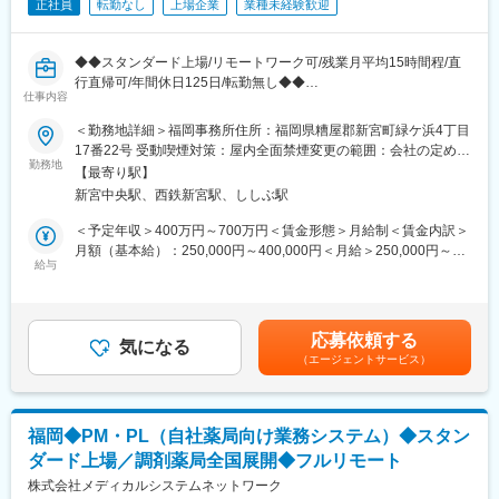
変更の範囲：会社の定める業務
正社員
転勤なし
上場企業
業種未経験歓迎
業務に関係する技術書籍の購入や研修参加費などは会社が費用負
担する等、エンジニアの就業環境をサポートする体制が整ってい
ます。
◆◆スタンダード上場/リモートワーク可/残業月平均15時間程/直
行直帰可/年間休日125日/転勤無し◆◆
■当社の特徴：
仕事内容
■概要
当社は医薬品ネットワーク事業・調剤薬局事業・賃貸設備関連事
調剤薬局“なの花薬局”を全国に展開している当社。調剤薬局に対し
＜勤務地詳細＞福岡事務所住所：福岡県糟屋郡新宮町緑ケ浜4丁目
業・給食事業・訪問介護事業等、地域の「医・食・住」のインフ
て、医薬品の在庫管理システム拡販のために新組織を立ち上げま
17番22号 受動喫煙対策：屋内全面禁煙変更の範囲：会社の定める
ラとして
した。新システム拡販のため営業メンバーを募集いたします。
勤務地
事業所（リモートワーク含む）
地域住民の健康を支えるトータルサービス事業を展開していま
【最寄り駅】
す。地域に根差した医療サービスの提供を目指し、医薬連携によ
新宮中央駅、西鉄新宮駅、ししぶ駅
■業務内容
る細やかな
自社サービスである医薬品の在庫管理システム「LINCLE」
＜予定年収＞400万円～700万円＜賃金形態＞月給制＜賃金内訳＞
医療・サービスの提供を行っております。
（https://msnw-lincle.jp/）の新規導入の提案営業をお任せいたしま
月額（基本給）：250,000円～400,000円＜月給＞250,000円～
調剤薬局事業では全国472店舗を展開、医薬品ネットワーク加盟
す。
給与
400,000円＜昇給有無＞有＜残業手当＞有＜給与補足＞※残業代は
件数は47都道府県で約11,678件（2025年11月末）を全国各地で
調剤薬局向けにどのように拡販していくのかを一緒に考えなが
別途支給します。給与詳細は前職給与を参照の上、相談し決定致
事業を展開しています。
ら、実行いただきます。
します。■賞与：年2回支給（合計3か月分支給）賃金はあくまで
受注件数が個人目標として課されますが、立ち上げフェーズのサ
も目安の金額であり、選考を通じて上下する可能性があります。
■就業環境：
応募依頼する
ービスであるため、数字だけではなく定性面を含めた評価となり
気になる
月給(月額)は固定手当を含めた表記です。
残業は月平均15時間程度なので、ワークライフバランスを重視す
（エージェントサービス）
ます。
ることができます。
リモートワークも業務に応じて可能ですので、効率のいい働き方
■配属組織
も実現可能です。
福岡支店にはベテランの営業1名が在籍しており、事業拡大を見据
産休・育休取得後の復帰率も約98％など、高い定着率が特徴で、
福岡◆PM・PL（自社薬局向け業務システム）◆スタン
えた組織増強のための募集となります。先輩社員がしっかりフォ
長期的な就業が可能です。
ダード上場／調剤薬局全国展開◆フルリモート
ローしますので、業界未経験の方もご安心ください。カスタマー
サポート等、他チームメンバーと連携しながら、業務を進めてい
株式会社メディカルシステムネットワーク
変更の範囲：会社の定める業務