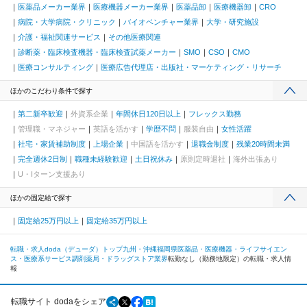
医薬品メーカー業界
医療機器メーカー業界
医薬品卸
医療機器卸
CRO
病院・大学病院・クリニック
バイオベンチャー業界
大学・研究施設
介護・福祉関連サービス
その他医療関連
診断薬・臨床検査機器・臨床検査試薬メーカー
SMO
CSO
CMO
医療コンサルティング
医療広告代理店・出版社・マーケティング・リサーチ
ほかのこだわり条件で探す
第二新卒歓迎
外資系企業
年間休日120日以上
フレックス勤務
管理職・マネジャー
英語を活かす
学歴不問
服装自由
女性活躍
社宅・家賃補助制度
上場企業
中国語を活かす
退職金制度
残業20時間未満
完全週休2日制
職種未経験歓迎
土日祝休み
原則定時退社
海外出張あり
U・Iターン支援あり
ほかの固定給で探す
固定給25万円以上
固定給35万円以上
転職・求人doda（デューダ）トップ
九州・沖縄
福岡県
医薬品・医療機器・ライフサイエン
ス・医療系サービス
調剤薬局・ドラッグストア業界
転勤なし（勤務地限定）の転職・求人情
報
転職サイト dodaをシェア