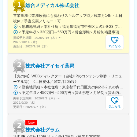
Backend: Python
長期的な就業が可能です。
総合メディカル株式会社
Frontend: React (SPA)
Infrastructure: AWS
営業事務◇業務改善にも携わりスキルアップ◎／残業月14h・土日
変更の範囲：会社の定める業務
Tools: Salesforce
祝休／手当充実／リモート可
Data：DWH/BI（Radshift/Quicksight)
＜勤務地詳細＞本社住所：福岡県福岡市中央区大名2-9-23 プリオ福岡ビル勤務地最寄駅：地下鉄空港線／天神駅受動喫煙対策：屋内全面禁煙変更の範囲：会社の定める事業所
＜予定年収＞320万円～550万円＜賃金形態＞月給制補足事項なし＜賃金内訳＞月額（基本給）：200,000円～246,000円その他固定手当/月：20,000円～110,000円＜月給＞220,000円～356,000円＜昇給有無＞有＜残業手当＞有＜給与補足＞※実際の年収は面談・面接後に経歴や能力に応じて決定します※求人票の想定年収に当てはまらないケースも発生する可能性があります賞与年2回（2025年度実績4.4ヶ月）、昇給年1回住宅補助手当、家族手当、残業手当、休日出勤手当など賃金はあくまでも目安の金額であり、選考を通じて上下する可能性があります。月給(月額)は固定手当を含めた表記です。
■所属組織
掲載予定期間：
2026/7/16（木）
〜
2025年7月に発足したDX推進部には3名が在籍。（部長1名、PM2
2026/10/14（水）
名/40代）PMと横並びの立場で開発リードいただきたいと考えて
気になる
更新日：
2026/7/16（木）
います。
今後は組織拡大を進め、様々なプロジェクトを推進予定。0→1フ
ェーズでのDX推進や組織立ち上げに興味をお持ちの方をお待ちし
株式会社アイセイ薬局
ています。
【丸の内】WEBディレクター（自社HPのコンテンツ制作・リニュ
■働きやすい環境
ーアル等）《土日祝休／残業月20h程》
フルリモート可能。関東近郊・札幌市内にお住まいの場合、対面
＜勤務地詳細＞本社住所：東京都千代田区丸の内2-2-2 丸の内三井ビルディング勤務地最寄駅：東京メトロ千代田線／二重橋前駅受動喫煙対策：屋内全面禁煙変更の範囲：会社の定める事業所
コミュニケーションが必要な場合や参画初期で出社頂く可能性が
＜予定年収＞450万円～596万円＜賃金形態＞月給制＜賃金内訳＞月額（基本給）：281,250円～350,000円＜月給＞281,250円～350,000円＜昇給有無＞有＜残業手当＞有＜給与補足＞ ※昇給(年１回・７月） ※賞与(年２回、前年実績年間4ヶ月) 業績および評価により支給月数は異なります。 ※役職採用の場合、役職手当（係長職：30,000円/月）を支給（年収に含む）賃金はあくまでも目安の金額であり、選考を通じて上下する可能性があります。月給(月額)は固定手当を含めた表記です。
あります。子育てと両立して活躍している社員もおり、柔軟な働
掲載予定期間：
2026/7/2（木）
〜
き方が可能です。
2026/9/30（水）
気になる
更新日：
2026/7/7（火）
変更の範囲：会社の定める業務
New
株式会社グラム
社内SE／年休120日以上／週休2日制／残業月20時間