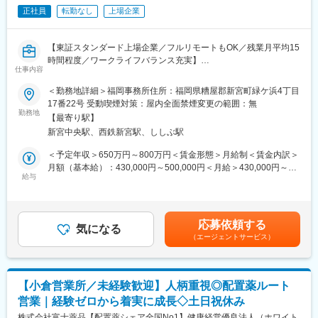
ただきます。
正社員
転勤なし
上場企業
■キャリアパス
経験やスキルなどによりますが、組織のマネジメント業務へステ
【東証スタンダード上場企業／フルリモートもOK／残業月平均15
ップアップや、スペシャリストとして業務を極めていっていただ
時間程度／ワークライフバランス充実】
くことも可能です。
仕事内容
■業務概要：
＜勤務地詳細＞福岡事務所住所：福岡県糟屋郡新宮町緑ケ浜4丁目
■働きやすい環境
「なの花薬局」チェーンの運営・同社グループや加盟登録してい
17番22号 受動喫煙対策：屋内全面禁煙変更の範囲：無
◎業務都合に合わせ、直行直帰やリモートワークを柔軟に活用で
る一般保険薬局等の医療機関に対し、医薬品調達から薬剤師研修
勤務地
きます。
【最寄り駅】
までの保険薬局運営支援サービスを提供する当社で、プロジェク
◎残業は月平均15時間程度なので、ワークライフバランスを重視
新宮中央駅、西鉄新宮駅、ししぶ駅
トマネージャー業務をお任せします。
することができます。
＜予定年収＞650万円～800万円＜賃金形態＞月給制＜賃金内訳＞
◎産休・育休取得後の復帰率も約98％など、高い定着率が特徴
＜具体的に＞
月額（基本給）：430,000円～500,000円＜月給＞430,000円～
で、長期的な就業が可能です。
システムの開発、業務システム導入、薬局業務で利用するシステ
給与
500,000円＜昇給有無＞有＜残業手当＞有＜給与補足＞※残業代は
ムの企画開発運用等のプロジェクトマネージャをお任せします。
別途支給します。給与詳細は前職給与を参照の上、相談し決定致
■当社の特徴
します。■賞与：年2回支給（合計3か月分支給）賃金はあくまで
当社は医薬品ネットワーク事業・調剤薬局事業・賃貸設備関連事
業務事例：
も目安の金額であり、選考を通じて上下する可能性があります。
業・給食事業・訪問介護事業等、地域の「医・食・住」のインフ
応募依頼する
直営店約450店舗の管理運用システム
気になる
月給(月額)は固定手当を含めた表記です。
ラとして地域住民の健康を支えるトータルサービス事業を展開し
（エージェントサービス）
医薬品ネットワーク加盟店(約10,000店舗)のシステム運用・開発
ています。地域に根差した医療サービスの提供を目指し、医薬連
業務、基幹システムの刷新など
携による細やかな医療・サービスの提供を行っております。
調剤薬局事業では全国435店舗を展開、医薬品ネットワーク加盟
提案、コスト見積もり、要件定義～運用まで経験やスキルに応じ
件数は47都道府県で合計8,912件（2023年8月末）を全国各地で事
【小倉営業所／未経験歓迎】人柄重視◎配置薬ルート
て業務をお任せしていきます。
業を展開しています。
営業｜経験ゼロから着実に成長◇土日祝休み
さらなるマネジメント業務や、PMのスペシャリストとして業務を
極めて頂くことも可能です。
株式会社富士薬品【配置薬シェア全国No1】健康経営優良法人（ホワイト