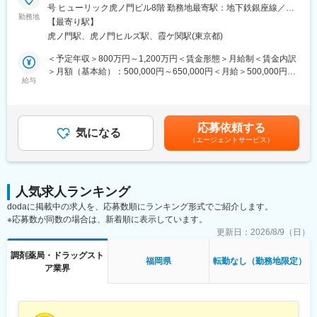
メディカルシステムネットワークでは、顧客データ・顧客接点・
号 ヒューリック虎ノ門ビル8階 勤務地最寄駅：地下鉄銀座線／虎
とも可能です。
データ活用を統合する「共通基盤システム」を構築するため、開
勤務地
ノ門駅受動喫煙対策：屋内全面禁煙＜勤務地詳細2＞全国（ご自宅
【最寄り駅】
発チームを新規に立ち上げました。
からのフルリモート中心）住所：支社・支店／全国各地 受動喫煙
■魅力：
虎ノ門駅、虎ノ門ヒルズ駅、霞ケ関駅(東京都)
グループ内には多様な事業（薬局、物流、医薬品製造販売、薬局
対策：敷地内全面禁煙変更の範囲：会社の定める事業所（リモー
業務に関係する技術書籍の購入や研修参加費などは会社が費用負
DX）が存在していますが、それぞれの顧客データや接点が最適化
トワーク含む）
＜予定年収＞800万円～1,200万円＜賃金形態＞月給制＜賃金内訳
担する等、エンジニアの就業環境をサポートする体制が整ってい
しきれていない課題があります。これらを統合し、ポータルサイ
＞月額（基本給）：500,000円～650,000円＜月給＞500,000円～
ます。
ト、データ連携基盤、SFA/CRMを一気通貫で繋ぎ、単一のインタ
給与
650,000円＜昇給有無＞有＜残業手当＞有＜給与補足＞※残業代は
ーフェースで全業務を完結できる「統合プラットフォーム」の実
別途支給します。※上位の等級の場合は残業代は支給されませんが
■当社の特徴：
現を目指しします。
役職手当が支給されます。※給与詳細は前職給与を参照の上、相談
当社は医薬品ネットワーク事業・調剤薬局事業・賃貸設備関連事
この巨大構想を、AWSを中心としたモダンなアーキテクチャで形
し決定致します。※賞与：年2回支給（合計3か月分支給）賃金は
業・給食事業・訪問介護事業等、地域の「医・食・住」のインフ
応募依頼する
にし、技術選定から実装を泥臭く、かつ戦略的に主導いただける
気になる
あくまでも目安の金額であり、選考を通じて上下する可能性があ
ラとして
（エージェントサービス）
テックリードを募集します。ゆくゆくは開発リーダー・開発部長
ります。月給(月額)は固定手当を含めた表記です。
地域住民の健康を支えるトータルサービス事業を展開していま
としてご活躍いただくことを期待しています。
す。地域に根差した医療サービスの提供を目指し、医薬連携によ
る細やかな
■業務内容
医療・サービスの提供を行っております。
人気求人ランキング
・AWSベースの新規システム、データ連携基盤の設計・構築
調剤薬局事業では全国472店舗を展開、医薬品ネットワーク加盟
dodaに掲載中の求人を、応募数順にランキング形式でご紹介します。
・Salesforceを軸とした顧客データ管理の設計・意思決定
件数は47都道府県で約11,678件（2025年11月末）を全国各地で
※応募数が同数の場合は、新着順に表示しています。
・マイクロサービス/モジュラーモノリスなどのアーキテクチャ選
事業を展開しています。
定
更新日：
2026/8/9（日）
・難しい業務要件の整理・仕様策定・データモデル設計
■就業環境：
調剤薬局・ドラッグスト
・ベンダーコントロール、開発プロセス（CI/CD, IaC）の改善
福岡県
転勤なし（勤務地限定）
残業は月平均15時間程度なので、ワークライフバランスを重視す
ア業界
・バックエンド/フロントエンドの実装（自ら手を動かす実装含
ることができます。
む）
リモートワークも業務に応じて可能ですので、効率のいい働き方
も実現可能です。
■技術環境
産休・育休取得後の復帰率も約98％など、高い定着率が特徴で、