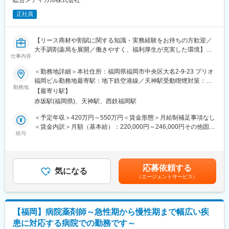
総合メディカル株式会社
■【生涯学習講座】【薬局薬剤師総論】【疾患別ベーシック講座】
事業を牽引してきた経緯があり、病棟アメニティ事業の横展開と
【疾患別アドバンス講座】等、薬局薬剤師・かかりつけ薬剤師に
正社員
して急速に事業拡大中。
必要な知識を習得することができます。
■今後当社医業支援事業領域を支えていくビジネスでもありバック
ヤードとはいえ責任と裁量を持ち合わせたポジション。
【リース商材や割賦に関する知識・実務経験をお持ちの方歓迎／
大手調剤薬局を展開／働きやすく、福利厚生が充実した環境】
【働き方】
仕事内容
■時差勤務、テレワーク制度あり
【業務内容】
＜勤務地詳細＞本社住所：福岡県福岡市中央区大名2-9-23 プリオ
■残業月平均14時間／2025年度実績
■リース・割賦関連: 事前審査の依頼、稟議書の確認、転リース窓
福岡ビル勤務地最寄駅：地下鉄空港線／天神駅受動喫煙対策：屋
■年間休日：125日（2026年度）
口、転リース交渉、転リース会社との契約締結、車両契約に関連
勤務地
内全面禁煙変更の範囲：会社の定める事業所
■年間有給休暇：10日～20日
【最寄り駅】
する一連の事務、リース手続き全般。
■休日:完全週休2日制(土日祝)
赤坂駅(福岡県)、天神駅、西鉄福岡駅
■物販関連: 稟議関連の実務対応。
■夏期休暇：あり
■社内折衝・問い合わせ対応: 営業部門からのリース商材や契約に
＜予定年収＞420万円～550万円＜賃金形態＞月給制補足事項なし
■年末年始休暇：あり
関する問い合わせ、各種相談に対するスピード感を持った窓口対
＜賃金内訳＞月額（基本給）：220,000円～246,000円その他固定
■有給休暇（入社と同時に付与、半日・時間単位での取得可）
応。
給与
手当/月：50,000円～110,000円＜月給＞270,000円～356,000円＜
昇給有無＞有＜残業手当＞有＜給与補足＞※実際の年収は面談・面
【福利厚生（一例）】
【将来的には...】
接後に経歴や能力に応じて決定します※求人票の想定年収に当ては
■医療費補助制度
■「次世代のコアメンバー」としての明確なキャリア:単なるルー
まらないケースも発生する可能性があります賞与年2回（2025年
■退職金制度（確定拠出年金）
応募依頼する
ティン事務ではなく、現在の担当者の後継者として、部門を支え
気になる
度実績4.4ヶ月）、昇給年1回住宅補助手当、家族手当、残業手
■財形貯蓄
（エージェントサービス）
る要のポジションを将来担っていただきたい
当、休日出勤手当など賃金はあくまでも目安の金額であり、選考
■長期所得保障保険制度
を通じて上下する可能性があります。月給(月額)は固定手当を含め
■団体保険
【働き方】
た表記です。
■産前、産後休業
■時差勤務、テレワーク制度あり
■配偶者出産休暇
【福岡】病院薬剤師～急性期から慢性期まで幅広い疾
■残業月平均14時間／2025年度実績
■妊婦・育児・介護時短勤務
患に対応する病院での勤務です～
■年間休日：125日（2026年度）