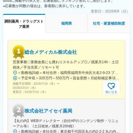
dodaに掲載中の求人を、応募数順にランキング形式でご紹介します。
夜勤以外の休憩は60分です。
※応募数が同数の場合は、新着順に表示しています。
・日勤…8：30～17：00
・遅出（1名）…10：00～18：00
更新日：
2026/8/9（日）
・日曜（1～2名）／緊急対応…8：30～17：00
調剤薬局・ドラッグスト
・祝日（1～3名）…8：30～17：00
福岡県
社宅・家賃補助制度
ア業界
総合メディカル株式会社
営業事務◇業務改善にも携わりスキルアップ◎／残業月14h・土日
祝休／手当充実／リモート可
＜勤務地詳細＞本社住所：福岡県福岡市中央区大名2-9-23 プリオ福岡ビル勤務地最寄駅：地下鉄空港線／天神駅受動喫煙対策：屋内全面禁煙変更の範囲：会社の定める事業所
＜予定年収＞320万円～550万円＜賃金形態＞月給制補足事項なし＜賃金内訳＞月額（基本給）：200,000円～246,000円その他固定手当/月：20,000円～110,000円＜月給＞220,000円～356,000円＜昇給有無＞有＜残業手当＞有＜給与補足＞※実際の年収は面談・面接後に経歴や能力に応じて決定します※求人票の想定年収に当てはまらないケースも発生する可能性があります賞与年2回（2025年度実績4.4ヶ月）、昇給年1回住宅補助手当、家族手当、残業手当、休日出勤手当など賃金はあくまでも目安の金額であり、選考を通じて上下する可能性があります。月給(月額)は固定手当を含めた表記です。
掲載予定期間：
2026/7/16（木）
〜
2026/10/14（水）
気になる
更新日：
2026/7/16（木）
株式会社アイセイ薬局
【丸の内】WEBディレクター（自社HPのコンテンツ制作・リニュ
ーアル等）《土日祝休／残業月20h程》
＜勤務地詳細＞本社住所：東京都千代田区丸の内2-2-2 丸の内三井ビルディング勤務地最寄駅：東京メトロ千代田線／二重橋前駅受動喫煙対策：屋内全面禁煙変更の範囲：会社の定める事業所