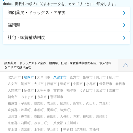
dodaに掲載中の求人に関するデータを、カテゴリごとにご紹介します。
調剤薬局・ドラッグストア業界
福岡県
社宅・家賃補助制度
調剤薬局・ドラッグストア業界、福岡県、社宅・家賃補助制度の転職・求人情報
をエリアで絞り込む
北九州市
福岡市
大牟田市
久留米市
直方市
飯塚市
田川市
柳川市
八女市
筑後市
大川市
行橋市
豊前市
中間市
小郡市
筑紫野市
春日市
大野城市
宗像市
太宰府市
古賀市
福津市
うきは市
宮若市
嘉麻市
朝倉市
みやま市
糸島市
那珂川市
糟屋郡（宇美町、篠栗町、志免町、須恵町、新宮町、久山町、粕屋町）
遠賀郡（芦屋町、水巻町、岡垣町、遠賀町）
田川郡（香春町、添田町、糸田町、大任町、赤村、福智町、川崎町）
京都郡（苅田町、みやこ町）
八女郡（広川町）
築上郡（吉富町、上毛町、築上町）
朝倉郡（筑前町、東峰村）