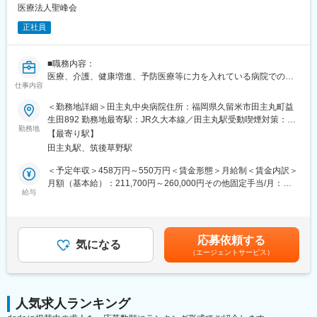
■育児支援制度
■年間有給休暇：10日～20日
医療法人聖峰会
■永年勤続表彰
■休日:完全週休2日制(土日祝)
■施設、レクリエーション利用
正社員
■夏期休暇：あり
■各種福利厚生制度 等
■年末年始休暇：あり
■有給休暇（入社と同時に付与、半日・時間単位での取得可）
■職務内容：
医療、介護、健康増進、予防医療等に力を入れている病院での薬
【福利厚生（一例）】
仕事内容
変更の範囲：主に企画立案、社内管理、業務変革等の内勤全般の
剤師業務をご担当いただきます。
■医療費補助制度
業務に従事する。また、業務適正に合わせて、専門性を発揮
（1）調剤業務
＜勤務地詳細＞田主丸中央病院住所：福岡県久留米市田主丸町益
■退職金制度（確定拠出年金）
・外来調剤…土曜日15：00～17：00のみ対応※月15枚程度
生田892 勤務地最寄駅：JR久大本線／田主丸駅受動喫煙対策：敷
■財形貯蓄
・入院調剤…一日あたり260枚程度
勤務地
地内全面禁煙
■長期所得保障保険制度
【最寄り駅】
（2）病棟業務…急性期病棟は常駐となります。その他病棟では、
■団体保険
田主丸駅、筑後草野駅
退院指導や服薬指導等をお任せいたします。
■産前、産後休業
（3）感染、ICT、NSTの院内ラウンド参加
＜予定年収＞458万円～550万円＜賃金形態＞月給制＜賃金内訳＞
■配偶者出産休暇
（4）システム
月額（基本給）：211,700円～260,000円その他固定手当/月：
■妊婦・育児・介護時短勤務
・電子カルテ、オーダリングシステム、薬剤管理指導支援システ
給与
90,000円＜月給＞301,700円～350,000円＜昇給有無＞有＜残業手
■育児支援制度
ム、持参薬管理システム、錠剤自動監査システム（院内導入予
当＞有＜給与補足＞※上記月給は諸手当込み、年収は賞与込みの金
■永年勤続表彰
定）、その他業務
額です。■昇給：年1回■賞与：年2回（約4ヶ月分）記載金額は選
■施設、レクリエーション利用
・DI、各種カンファレンス、委員会、TDM、ケモミキシング、院
考を通じて上下する可能性があります。月給(月額)は固定手当を含
■各種福利厚生制度 等
応募依頼する
内外研修会出席、月2回のミーティング
気になる
みます。
（エージェントサービス）
■業務の特徴：
急性期病院にて、薬剤師としてご活躍いただきます。働きやすい
環境でスキルアップが図れる魅力がございます。
変更の範囲：主に企画立案、社内管理、業務変革等の内勤全般の
■就業時間補足：
業務に従事する。また、業務適正に合わせて、専門性を発揮
人気求人ランキング
実働7.5時間で、日曜、祝日の勤務や、遅出の勤務がございます。