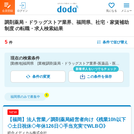
会員登録
ログイン
気になる
メニュー
調剤薬局・ドラッグストア業界、福岡県、社宅・家賃補助
制度
の転職・求人検索結果
5
条件で並び替え
件
現在の検索条件
[勤務地]福岡県 [業種]調剤薬局・ドラッグストア業界-医薬品・医療機器・ライフサイエンス・医療系サービス [詳細条件](待遇・福利厚生)社宅・家賃補助制度
新着求人をいつでもチェック
条件の変更
この条件を保存
福岡県
のみで募集中
NEW
【福岡】法人営業／調剤薬局経営者向け《残業10h以下
◇土日祝休◇年休126日◇手当充実でWLB◎》
総合メディカル株式会社