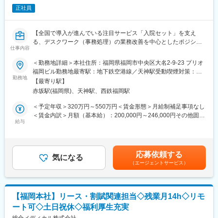
・年休126日／土日祝休み
医療機関連携薬局も取得しています。
正社員
・残業月平均10h未満／時差出勤可
■本社から業界動向などの情報が常に発信されており、患者様や医
・有給は入社日付与＆時間単位で取得OK
療機関と信頼関係を築きやすい体制があるのも、 認定薬局が増え
【全国で導入が進んでいる注目サービス「入院セット」を支え
ている理由の1つです。
■組織構成
る、デスクワーク（事務処理）の業務改善を中心としたポジショ
・全国約20名体制（西日本エリア：約10名）
仕事内容
ン／大手調剤薬局を展開】
【豊富なキャリアパス】
・エリア制のため地域に密着して活動
■薬剤師→管理薬剤師→エリアマネージャーを目指せます。個々人
＜勤務地詳細＞本社住所：福岡県福岡市中央区大名2-9-23 プリオ
・中途社員も多く、馴染みやすい環境
【業務内容】
の能力によりますが、2～3年でキャリアアップが可能です。ま
福岡ビル勤務地最寄駅：地下鉄空港線／天神駅受動喫煙対策：屋
■受発注・データ処理業務:アプリを使用したデータチェック業
た、管理薬剤師になると月2.5万円の昇給が行われます。
勤務地
内全面禁煙変更の範囲：会社の定める事業所
【最寄り駅】
変更の範囲：営業、企画立案、社内外で折衝等の総合的判断が必
務、ECサイト（注文～受発注～管理）の運用、後払いシステム会
■ご希望によっては、薬剤師専任・マネジメントとしてのキャリア
要な非定型業務全般
赤坂駅(福岡県)、天神駅、西鉄福岡駅
社への請求処理。
だけではなく、採用担当／研修担当／本社勤務へのキャリアチェ
■バックオフィス全般: 支払い、請求書・報告書の作成および送
ンジも可能です。
＜予定年収＞320万円～550万円＜賃金形態＞月給制補足事項なし
付、売上・仕訳処理、チャットツール（chat）を使用した社内外
＜賃金内訳＞月額（基本給）：200,000円～246,000円その他固定
との連絡対応。
【女性にも安心していただける就業環境】
給与
手当/月：20,000円～110,000円＜月給＞220,000円～356,000円＜
■運用サポート: iPadの運用サポートや導入支援、案件ミーティン
■産育休取得・取得率100％
昇給有無＞有＜残業手当＞有＜給与補足＞※実際の年収は面談・面
グへの参加など。
■時短勤務可能（復職後のみ／週30時間勤務）
接後に経歴や能力に応じて決定します※求人票の想定年収に当ては
■平均残業時間 月11.9時間
まらないケースも発生する可能性があります賞与年2回（2025年
応募依頼する
【将来的には...】
■年休126日相当（126日×8時間＝1,008時間）
気になる
度実績4.4ヶ月）、昇給年1回住宅補助手当、家族手当、残業手
（エージェントサービス）
■入院セットの事務処理全般をスムーズに回せるようになった後
当、休日出勤手当など賃金はあくまでも目安の金額であり、選考
は、「稟議書の処理」や「全体の進捗管理」など、より経営や事
【未経験でも安心な研修制度】
を通じて上下する可能性があります。月給(月額)は固定手当を含め
業のコアに近いバックオフィス業務へと徐々にステップアップし
■中途入社ならではの悩みを解消し、さくら薬局グループのビジョ
た表記です。
ていただきます。
ンや社内規定などをご案内。同期入社の方との繋がりを踏まえ、
【福岡本社】リース・割賦関連担当◇残業月14h◇リモ
『さくら薬局の薬剤師』として、安心してキャリアをスタートい
ート可◇土日祝休◇福利厚生充実
【当ポジションの魅力】
ただくための研修です。
■入院セットは当社新規事業、後発とはいえ全国のレンタルテレビ