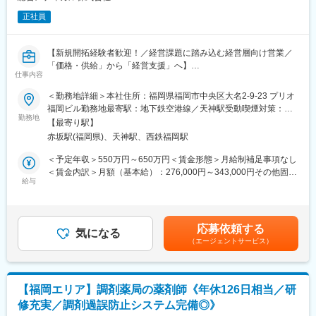
正社員
【新規開拓経験者歓迎！／経営課題に踏み込む経営層向け営業／
「価格・供給」から「経営支援」へ】
仕事内容
調剤薬局向けに展開する経営支援サービスの拡大に伴い、0→1で
＜勤務地詳細＞本社住所：福岡県福岡市中央区大名2-9-23 プリオ
契約を獲得できる新規開拓営業を募集します。
福岡ビル勤務地最寄駅：地下鉄空港線／天神駅受動喫煙対策：屋
勤務地
内全面禁煙変更の範囲：会社の定める事業所
【最寄り駅】
＜＜ こんな方におすすめです ＞＞
赤坂駅(福岡県)、天神駅、西鉄福岡駅
・働き方を改善しつつ、営業力を活かしたい方
・「売る営業」から「頼られる営業」へ成長したい方
＜予定年収＞550万円～650万円＜賃金形態＞月給制補足事項なし
＜賃金内訳＞月額（基本給）：276,000円～343,000円その他固定
■業務内容
給与
手当/月：80,000円～85,000円＜月給＞356,000円～428,000円＜
調剤薬局の経営者に対する自社サービスの新規導入提案を担って
昇給有無＞有＜残業手当＞有＜給与補足＞※年収は前職・経験を考
いただきます。本ポジションは、単なる商材販売ではなく、薬局
慮して選考の中で決定します。※裁量手当30,000円～40,000円(約
経営に踏み込むスタイルの営業ポジションです。
10～20時間分の時間外手当として支給)賞与年2回（7月・12月）
応募依頼する
医薬品の供給に留まらず、
気になる
※2024年度実績4.4ヵ月昇給年1回（4月）賃金はあくまでも目安の
（エージェントサービス）
・仕入れ最適化
金額であり、選考を通じて上下する可能性があります。月給(月額)
・不動在庫の消化
は固定手当を含めた表記です。
・人材育成（研修）
など、薬局運営全体の課題解決を提案します。
【福岡エリア】調剤薬局の薬剤師《年休126日相当／研
※契約後はカスタマー担当へ引き継ぐため、新規契約獲得に集中で
修充実／調剤過誤防止システム完備◎》
きる環境です。