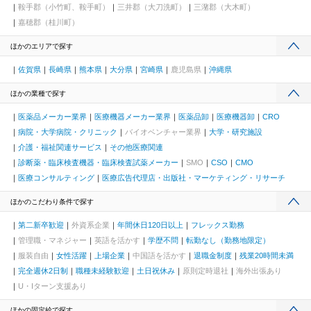
鞍手郡（小竹町、鞍手町）
三井郡（大刀洗町）
三潴郡（大木町）
嘉穂郡（桂川町）
ほかのエリアで探す
佐賀県
長崎県
熊本県
大分県
宮崎県
鹿児島県
沖縄県
ほかの業種で探す
医薬品メーカー業界
医療機器メーカー業界
医薬品卸
医療機器卸
CRO
病院・大学病院・クリニック
バイオベンチャー業界
大学・研究施設
介護・福祉関連サービス
その他医療関連
診断薬・臨床検査機器・臨床検査試薬メーカー
SMO
CSO
CMO
医療コンサルティング
医療広告代理店・出版社・マーケティング・リサーチ
ほかのこだわり条件で探す
第二新卒歓迎
外資系企業
年間休日120日以上
フレックス勤務
管理職・マネジャー
英語を活かす
学歴不問
転勤なし（勤務地限定）
服装自由
女性活躍
上場企業
中国語を活かす
退職金制度
残業20時間未満
完全週休2日制
職種未経験歓迎
土日祝休み
原則定時退社
海外出張あり
U・Iターン支援あり
ほかの固定給で探す