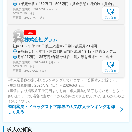
＜予定年収＞450万円～596万円＜賃金形態＞月給制＜賃金内訳＞月額（基本給）：281,250円～350,000円＜月給＞281,250円～350,000円＜昇給有無＞有＜残業手当＞有＜給与補足＞ ※昇給(年１回・７月） ※賞与(年２回、前年実績年間4ヶ月) 業績および評価により支給月数は異なります。 ※役職採用の場合、役職手当（係長職：30,000円/月）を支給（年収に含む）賃金はあくまでも目安の金額であり、選考を通じて上下する可能性があります。月給(月額)は固定手当を含めた表記です。
掲載予定期間：
2026/7/2（木）
〜
2026/9/30（水）
気になる
更新日：
2026/7/7（火）
New
株式会社グラム
社内SE／年休120日以上／週休2日制／残業月20時間
★転勤なし＜本社＞東京都世田谷区成城7-8-18＜快適なオフィスも魅力！＞別荘みたいで解放感もあり、居心地抜群のオフィスです！※屋内全面禁煙
月給27万円～35万円※年齢や経験、能力等を考慮の上、当社規定により決定・優遇いたします。※残業代は別途全額支給。
掲載予定期間：
2026/6/22（月）
〜
2026/8/23（日）
気になる
更新日：
2026/6/26（金）
※求人応募数の多い順にランキングしています（非公開求人は除く）。
※集計対象期間：2026/8/2（日）～2026/8/8（土）
※事情により掲載終了予定日よりも前に求人募集が終了していることもご
ざいます。その場合は当サイトから応募はできませんので、あらかじめご
了承ください。
調剤薬局・ドラッグストア業界
の人気求人ランキングを詳
しく見る
求人の傾向