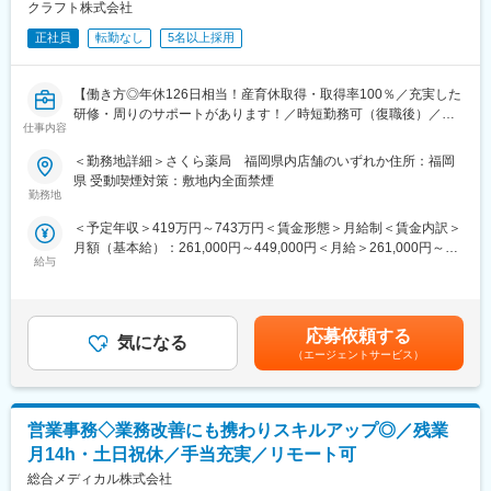
クラフト株式会社
■営業スタイル
正社員
転勤なし
5名以上採用
・新規開拓中心
・紹介は一部あり（社員紹介／銀行など）
新規開拓の手法は自由です。自分なりの勝ちパターンを確立でき
【働き方◎年休126日相当！産育休取得・取得率100％／充実した
る方が活躍しています。
研修・周りのサポートがあります！／時短勤務可（復職後）／全
仕事内容
国820店舗あるさくら薬局グループ】
■KPI・目標
＜勤務地詳細＞さくら薬局 福岡県内店舗のいずれか住所：福岡
・年間 新規契約：25～30店舗（5～6法人）
【職務概要】
県 受動喫煙対策：敷地内全面禁煙
・契約までのリードタイム：半年以上
さくら薬局を全国に820店舗ほど展開している当社にて、各店舗
勤務地
→ 短期ではなく、粘り強い関係構築×提案力が求められます。
の調剤薬局内で薬剤師業務（調剤業務、服薬指導、薬歴管理等）
＜予定年収＞419万円～743万円＜賃金形態＞月給制＜賃金内訳＞
をお任せします。
■求める人物像
月額（基本給）：261,000円～449,000円＜月給＞261,000円～
・経営者やドクターなどエグゼクティブ向け折衝経験
給与
449,000円＜昇給有無＞有＜残業手当＞有＜給与補足＞■昇給：年
【さくら薬局で働く薬剤師の魅力】
・0→1の新規開拓経験をお持ちの方
1回■賞与：年2回(7月、12月)※年4.6ヶ月(人事評価による標準値)
《薬剤師を守る独自システム》
・行動量を落とさず継続できる方
賃金はあくまでも目安の金額であり、選考を通じて上下する可能
■業務をサポートするために様々なシステムを独自開発していま
・ポジティブ思考／高いストレス耐性をお持ちの方
性があります。月給(月額)は固定手当を含めた表記です。
す。その一つが約20年前から導入され、進化を続けている調剤シ
応募依頼する
・自らPDCAを回し、改善し続けられる方
気になる
ステム「SPITS」。
（エージェントサービス）
■処方箋受付から一連の調剤業務を連動させ、業務効率化を図るほ
■やりがい
か、調剤過誤防止機能を高め、患者様と働くスタッフを守ってい
・経営改善に大きなインパクトを与えられる
ます。
・経営者のパートナー的存在になれる
営業事務◇業務改善にも携わりスキルアップ◎／残業
・決算書を基にした提案など、ビジネス視点が身につく
《業界トップクラスの認定薬局数と盤石化を図る組織体制》
月14h・土日祝休／手当充実／リモート可
■がん診療連携拠点病院等との密な連携を行いつつ、より高度な薬
総合メディカル株式会社
■働き方・環境
学管理や、高い専門性が求められる特殊な調剤に対応できる専門