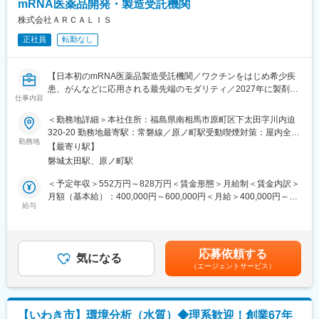
mRNA医薬品開発・製造受託機関
感染症分野だけでなく、希少疾患、がん、再生医療やゲノム編集
医療への応用まで幅広い用途での医薬品、ワクチンを狙った研究
株式会社ＡＲＣＡＬＩＳ
開発がスタートしています。
正社員
転勤なし
■南相馬事業所（本社）について
「mRNA医薬品を、福島から世界へ」を合言葉に、最大で年間約
【日本初のmRNA医薬品製造受託機関／ワクチンをはじめ希少疾
10億回分の接種量に相当するmRNAワクチンの原薬を製造できる
患、がんなどに応用される最先端のモダリティ／2027年に製剤工
医薬品工場です。製造技術開発施設も竣工予定であり、mRNA医
仕事内容
場の竣工予定／土日祝休み／フルフレックス】
薬品の開発から生産までを一気通貫で支援する体制の整備を目指
＜勤務地詳細＞本社住所：福島県南相馬市原町区下太田字川内迫
しています。
■仕事内容：
320-20 勤務地最寄駅：常磐線／原ノ町駅受動喫煙対策：屋内全面
マイカー通勤が可能であり、借り上げ社宅制度や男性も含めた育
商用生産品や治験薬のバリデーションを中心とした、生産技術業
勤務地
禁煙変更の範囲：会社の定める事業所
児休暇制度など、福利厚生も充実しています。
【最寄り駅】
務全般を担っていただきます。
磐城太田駅、原ノ町駅
・技術移管、製造プロセスの改善・最適化（歩留まり向上、品質
■当社について
安定化）
＜予定年収＞552万円～828万円＜賃金形態＞月給制＜賃金内訳＞
当社は日本初のmRNA医薬品の開発・製造を受託する機関
・新規設備導入
月額（基本給）：400,000円～600,000円＜月給＞400,000円～
（CDMO）です。COVID-19を含む次世代mRNAワクチンの製造
・異常・逸脱対応（トラブル発生時の原因分析および再発防止策
給与
600,000円＜昇給有無＞有＜残業手当＞有＜給与補足＞※経験等に
施設を建設しています。
の立案・推進）
応じて現年収含め当社規定により決定■賞与：年2回（7月・12
「世界初の統合型mRNA医薬品CDMO事業者として」mRNA医薬
・製造部門・品質部門との連携による課題解決
月）■昇給：有（年1回）■諸手当：時間外手当 、通勤手当、コン
品の原薬製造と製剤製造の両方を手掛ける世界初の統合型mRNA
・中長期的な生産性向上に向けた施策立案
ディション手当賃金はあくまでも目安の金額であり、選考を通じ
医薬品CDMOを目指しています。
応募依頼する
・治験薬対応
気になる
て上下する可能性があります。月給(月額)は固定手当を含めた表記
（エージェントサービス）
です。
変更の範囲：会社の定める業務
■ｍRNA医薬品について
メッセンジャーRNA（mRNA）医薬品・ワクチンは、mRNAを用
いて体内で特定のタンパク質を生成させ、感染症予防やがん治
【いわき市】環境分析（水質）◆理系歓迎！創業67年