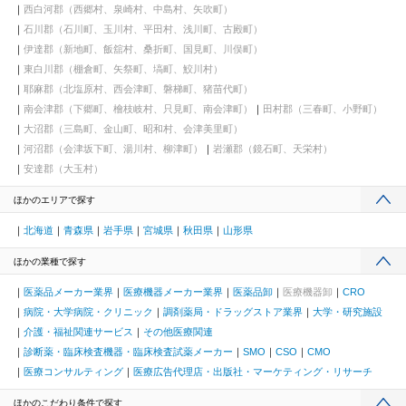
西白河郡（西郷村、泉崎村、中島村、矢吹町）
石川郡（石川町、玉川村、平田村、浅川町、古殿町）
伊達郡（新地町、飯舘村、桑折町、国見町、川俣町）
東白川郡（棚倉町、矢祭町、塙町、鮫川村）
耶麻郡（北塩原村、西会津町、磐梯町、猪苗代町）
南会津郡（下郷町、檜枝岐村、只見町、南会津町）
田村郡（三春町、小野町）
大沼郡（三島町、金山町、昭和村、会津美里町）
河沼郡（会津坂下町、湯川村、柳津町）
岩瀬郡（鏡石町、天栄村）
安達郡（大玉村）
ほかのエリアで探す
北海道
青森県
岩手県
宮城県
秋田県
山形県
ほかの業種で探す
医薬品メーカー業界
医療機器メーカー業界
医薬品卸
医療機器卸
CRO
病院・大学病院・クリニック
調剤薬局・ドラッグストア業界
大学・研究施設
介護・福祉関連サービス
その他医療関連
診断薬・臨床検査機器・臨床検査試薬メーカー
SMO
CSO
CMO
医療コンサルティング
医療広告代理店・出版社・マーケティング・リサーチ
ほかのこだわり条件で探す