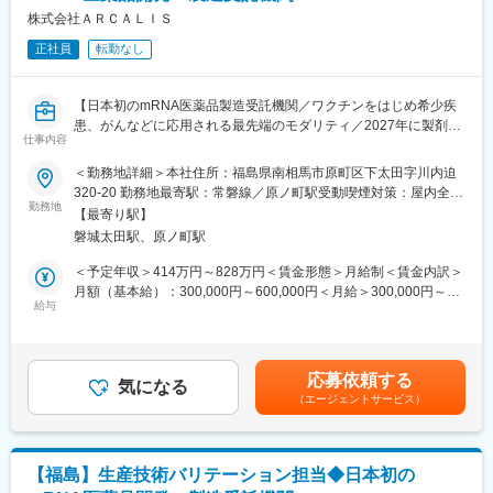
（CDMO）です。COVID-19を含む次世代mRNAワクチンの製造
株式会社ＡＲＣＡＬＩＳ
施設を建設しています。「世界初の統合型mRNA医薬品CDMO事
正社員
転勤なし
業者として」mRNA医薬品の原薬製造と製剤製造の両方を手掛け
る世界初の統合型mRNA医薬品CDMOを目指しています。
当社はGMP準拠のmRNA原薬製造施設を2023年7月に竣工しまし
【日本初のmRNA医薬品製造受託機関／ワクチンをはじめ希少疾
た。2024年からは世界で初めて承認された次世代ｍRNAワクチン
患、がんなどに応用される最先端のモダリティ／2027年に製剤工
（レプリコン）の商品化を予定しています。2027年には製剤工場
仕事内容
場の竣工予定／土日祝休み／フルフレックス】
の竣工も計画しており、充填及び凍結乾燥まで一気通貫で医薬品
＜勤務地詳細＞本社住所：福島県南相馬市原町区下太田字川内迫
製造を請け負うことが可能となります。
■仕事内容：
320-20 勤務地最寄駅：常磐線／原ノ町駅受動喫煙対策：屋内全面
商用生産品・治験薬GMPにおける製造業務全般を担っていただき
勤務地
禁煙変更の範囲：会社の定める事業所
変更の範囲：会社の定める業務
【最寄り駅】
ます。
磐城太田駅、原ノ町駅
※ご経験に応じて、原薬ないしは製剤チームへの配属を決定しま
す。
＜予定年収＞414万円～828万円＜賃金形態＞月給制＜賃金内訳＞
・製造オペレーション業務
月額（基本給）：300,000円～600,000円＜月給＞300,000円～
原薬：IVT、精製
給与
600,000円＜昇給有無＞有＜残業手当＞有＜給与補足＞※経験等に
製剤（注射剤）：薬液調製、充填、凍結乾燥
応じて現年収含め当社規定により決定■賞与：年2回（7月・12
・文書管理、逸脱、変更管理、バリデーション
月）■昇給：有（年1回）■諸手当：時間外手当 、通勤手当、コン
・関連部署との情報共有および情報交換
ディション手当賃金はあくまでも目安の金額であり、選考を通じ
応募依頼する
気になる
て上下する可能性があります。月給(月額)は固定手当を含めた表記
（エージェントサービス）
■ｍRNA医薬品について
です。
メッセンジャーRNA（mRNA）医薬品・ワクチンは、mRNAを用
いて体内で特定のタンパク質を生成させ、感染症予防やがん治
療、疾患治療に応用される革新的な医薬品です。新型コロナウイ
【福島】生産技術バリテーション担当◆日本初の
ルス感染症をきっかけに実用化された新しいモダリティですが、