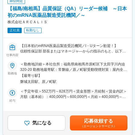
締切間近
※未経験でも一から現場で研修を行いますので安心して就業をスタ
【福島/南相馬】品質保証（QA）リーダー候補 ～日本
ートできます。平均１年程度で検査業務は独り立ちできます。
初のmRNA医薬品製造受託機関／～
■環境検査の魅力
株式会社ＡＲＣＡＬＩＳ
環境検査は法律によって検査が義務付けられているものが多く、
正社員
転勤なし
社会的なニーズが高く安定性が高い仕事です。水道水や河川湖
沼、ビル・マンション、レジャー施設（プール・温泉）など
人々の生活に身近な衛生環境の維持に大きく貢献をしており、自
【日本初のmRNA医薬品製造受託機関／I・Uターン歓迎！】
分たちの検査が社会に直接役立っていることを実感できる職種で
信頼性保証部 部長またはマネージャ―からの指示のもと、以下の
す。
仕事内容
業務を進めていただきます。
GMPに準拠した医薬品製造において、品質保証（QA）業務の中核
■配属組織
＜勤務地詳細＞本社住所：福島県南相馬市原町区下太田字川内迫
を担います。製造・品質管理部門と連携しながら、品質システム
水質検査を主に行う当社のメインラボ、環境分析センターは85名
320-20 勤務地最寄駅：常磐線／原ノ町駅受動喫煙対策：屋内全面
の維持・改善、リスクマネジメント、当局査察対応をリードいた
勤務地
の組織となります。（正社員50名）
禁煙変更の範囲：会社の定める事業所
【最寄り駅】
だくポジションです。経験に応じて、リーダーとしてチーム牽引
ご入社後は適性に合わせて環境分析センター内の下記のいずれか
磐城太田駅、原ノ町駅
も期待します。※ご経験により担当業務をアサインする予定です。
のグループの配属となります。
■業務内容：
○生物グループ：細菌検査（一般細菌、大腸菌、レジオネラ菌等）
＜予定年収＞552万円～828万円＜賃金形態＞月給制＜賃金内訳＞
・GMPに基づく品質保証業務全般
○用手グループ：比較的操作の簡単な機器分析や官能試験
月額（基本給）：400,000円～600,000円＜月給＞400,000円～
・出荷判定および製造記録等 文書レビュー
給与
○計量グループ：BODやCODなど計量証明事業にかかわる検査
600,000円＜昇給有無＞有＜残業手当＞有＜給与補足＞※経験等に
・逸脱・変更・CAPAの統括
○金属グループ：金属類の分析
応じて現年収含め当社規定により決定■賞与：年2回（7月・12
・監査・査察対応
○機器グループ：高度な分析機器を用いた様々な分析
月）賃金はあくまでも目安の金額であり、選考を通じて上下する
・GMP文書・品質システムの維持管理
可能性があります。月給(月額)は固定手当を含めた表記です。
応募依頼する
気になる
■働き方
（エージェントサービス）
■部門からのメッセージ
・月平均で５～10時間程度の残業時間となり、繁忙期（夏期）を
「世界初の統合型mRNA医薬品CDMO事業者として」mRNA医薬
除きほとんど定時退社。