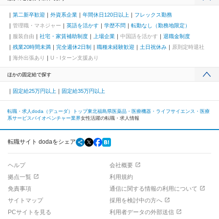
第二新卒歓迎
外資系企業
年間休日120日以上
フレックス勤務
管理職・マネジャー
英語を活かす
学歴不問
転勤なし（勤務地限定）
服装自由
社宅・家賃補助制度
上場企業
中国語を活かす
退職金制度
残業20時間未満
完全週休2日制
職種未経験歓迎
土日祝休み
原則定時退社
海外出張あり
U・Iターン支援あり
ほかの固定給で探す
固定給25万円以上
固定給35万円以上
転職・求人doda（デューダ）トップ
東北
福島県
医薬品・医療機器・ライフサイエンス・医療
系サービス
バイオベンチャー業界
女性活躍の転職・求人情報
転職サイト dodaをシェア
ヘルプ
会社概要
拠点一覧
利用規約
免責事項
通信に関する情報の利用について
サイトマップ
採用を検討中の方へ
PCサイトを見る
利用者データの外部送信