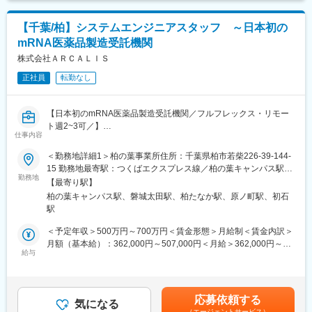
品の原薬製造と製剤製造の両方を手掛ける世界初の統合型mRNA
・ラボでの業務となるため、検体のサンプリングなどの外勤業務
医薬品CDMOを目指しております。 新しいモダリティ（ｍRNA）
ありません。検査項目によって夜勤あり（シフト制／基本2週間交
【千葉/柏】システムエンジニアスタッフ ～日本初の
における最先端の技術に携わることができます。
代）
mRNA医薬品製造受託機関
・業務はチーム単位で行っているためコミュニケーションを重視
■働き方について
株式会社ＡＲＣＡＬＩＳ
しています。
・コアタイムの無いスーパーフレックス制を採用しています。ご
正社員
転勤なし
自身の状況に合わせて自由に時間をやりくりすることがしやすく
変更の範囲：会社の定める業務
なっています。
・育児時短制度、男性育休取得などを推進しており、実際の取得
【日本初のmRNA医薬品製造受託機関／フルフレックス・リモー
実績がございます。
ト週2~3可／】
仕事内容
社内インフラ検討・システム導入・運用・保守等の業務全般を担
■当社について
っていただきます。システムエンジニアとして、想定している業
＜勤務地詳細1＞柏の葉事業所住所：千葉県柏市若柴226-39-144-
当社は日本初のmRNA医薬品の開発・製造を受託する機関
務内容は以下の通りです。将来の管理職候補での募集となりま
15 勤務地最寄駅：つくばエクスプレス線／柏の葉キャンパス駅受
（CDMO）です。COVID-19を含む次世代mRNAワクチンの製造
す。
勤務地
動喫煙対策：屋内全面禁煙＜勤務地詳細2＞本社住所：福島県南相
施設を建設しています。「世界初の統合型mRNA医薬品CDMO事
【最寄り駅】
■業務内容
馬市原町区下太田字川内迫320-20 勤務地最寄駅：常磐線／原ノ町
業者として」mRNA医薬品の原薬製造と製剤製造の両方を手掛け
柏の葉キャンパス駅、磐城太田駅、柏たなか駅、原ノ町駅、初石
・要件定義
駅受動喫煙対策：屋内全面禁煙変更の範囲：会社の定める事業所
る世界初の統合型mRNA医薬品CDMOを目指しています。
駅
・社内システム（ERP、MES、LIMS）導入プロジェクトメンバー
当社はGMP準拠のmRNA原薬製造施設を2023年7月に竣工しまし
として参画
＜予定年収＞500万円～700万円＜賃金形態＞月給制＜賃金内訳＞
た。2024年からは世界で初めて承認された次世代ｍRNAワクチン
・各業務システムの導入支援
月額（基本給）：362,000円～507,000円＜月給＞362,000円～
（レプリコン）の商品化を予定しています。2027年には製剤工場
・ネットワークの設計構築、運用、保守
給与
507,000円＜昇給有無＞有＜残業手当＞有＜給与補足＞※経験等に
の竣工も計画しており、充填及び凍結乾燥まで一気通貫で医薬品
・ハードウェアの調達、設定、運用、保守
応じて現年収含め当社規定により決定■賞与：年2回（7月・12
製造を請け負うことが可能となります。
・OSの設定、運用、保守
月）賃金はあくまでも目安の金額であり、選考を通じて上下する
・ミドルウェアの設定、構築、運用、保守
可能性があります。月給(月額)は固定手当を含めた表記です。
変更の範囲：会社の定める業務
応募依頼する
・各種障害対応
気になる
（エージェントサービス）