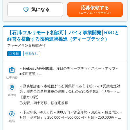
583,000円（一律手当を含む）＜昇給有無＞有＜残業手当＞有＜
※1日の訪問件数は3～4件程度です。
■MIT発の独自技術を核にした高い技術力：
給与補足＞※スキルやご経験を考慮し決定します。■昇給：有賃金
応募依頼する
気になる
MITで生まれた「自己組織化ペプチド技術」を基盤とし、他社が簡
はあくまでも目安の金額であり、選考を通じて上下する可能性が
（エージェントサービス）
【働き方】
単に真似できない医療用バイオマテリアルを保有・独占的に活用
あります。月給(月額)は固定手当を含めた表記です。
■直行直帰スタイルを採用しており、ご自身の裁量で営業活動がで
しています。高い生体適合性と安全性が評価されています。
きます。
■すでに実用化されているグローバル医療ビジネス：
■代理店営業がメインであり、緊急対応や夜間対応などはほとんど
止血材「ピュアスタット」などは、日本・欧州・米国で承認・販
【石川/フルリモート相談可】バイオ事業開発│R&Dと
発生しません。
売実績があり、研究段階に留まらず、世界の医療現場で使われて
経営を横断する技術連携推進（ディープテック）
■手術の立ち会いもなく、ワークライフバランスが整えやすい環境
いる製品を持つ点が大きな強みです。
です。
ファーメランタ株式会社
■外科 × 再生医療 × DDSに展開できる成長性：
現在の主力は外科・内視鏡領域ですが、同じ技術を使って組織再
正社員
転勤なし
【当ポジションの魅力】
生医療やドラッグデリバリー（DDS）にも応用可能なため、中長
裁量をもって事業成長フェーズを牽引ができる：
期での事業拡張余地が大きい企業です。
2021年に日本でピュアスタットを上市し営業・販売を開始し、現
～Forbes JAPAN掲載、注目のディープテックスタートアップ～
在は開拓した市場をスケールするフェーズです。今後製品のパイ
変更の範囲：会社の定める業務
■採用背景：
プラインの増加も予定されており、市場を大きく拡大していく動
仕事内容
当社は、合成生物学による持続可能でスケーラブルなバイオもの
きが期待できます。
づくり拠点を構築するスタートアップです。創業以来、パイプラ
＜勤務地詳細＞本社住所：石川県野々市市末松3-570 受動喫煙対
インと外部連携を拡大しており、R&D・事業開発・経営の「あい
策：屋内全面禁煙変更の範囲：会社の定める事業所（リモートワ
【当社について】
だ」を担う新規ポジションを募集します。
勤務地
ーク含む）
自己組織化ペプチド技術に関する様々な権利をもとに、医療機器
【最寄り駅】
事業、研究試薬事業、ライセンス事業を柱としてグローバルな事
乙丸駅、四十万駅、額住宅前駅
■ポジション概要：
業を展開しています。
研究と事業をつなぐ現場に近い距離で、技術評価・協力関係検
＜予定年収＞400万円～800万円＜賃金形態＞月給制＜賃金内訳＞
マサチューセッツ工科大（MIT）からライセンスを受けているペプ
討・新技術導入に横断的に関わるエントリー～ジュニア向けポジ
月額（基本給）：250,000円～500,000円＜月給＞250,000円～
チド技術をコアとし、再生医療や外科医療、細胞医療、創薬技術
ションです。外部の研究者・企業・CDMO・ベンダーとの連携プ
給与
500,000円＜昇給有無＞有＜残業手当＞有＜給与補足＞賞与あり
の分野で実用化を目指す技術の開発及び自社製品開発に取り組ん
ロセスを学びながら、専門性とビジネス視点を広げられる役割で
（2カ月分）※今後ストックオプション導入も予定あり賃金はあく
でいます。