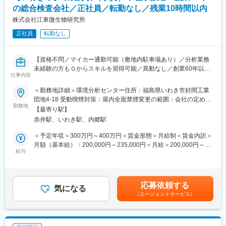
療、疾患治療に応用される革新的な医薬品です。新型コロナウイ
の総合検査会社／正社員／転勤なし／残業10時間以内
ルス感染症をきっかけに実用化された新しいモダリティですが、
感染症分野だけでなく、希少疾患、がん、再生医療やゲノム編集
株式会社江東微生物研究所
医療への応用まで幅広い用途での医薬品、ワクチンを狙った研究
正社員
転勤なし
開発がスタートしています。
■南相馬事業所（本社）について
【資格不問／マイカー通勤可能（敷地内駐車場あり）／分析業務
「mRNA医薬品を、福島から世界へ」を合言葉に、最大で年間約
未経験の方も０からスキルを習得可能／異動なし／創業60年以上
10億回分の接種量に相当するmRNAワクチンの原薬を製造できる
仕事内容
の安定経営／残業月平均5～10時間】
医薬品工場です。製造技術開発施設も竣工予定であり、mRNA医
血液検査などの臨床検査や、水質検査・食品衛生検査等の受託を
＜勤務地詳細＞環境分析センター住所：福島県いわき市好間工業
薬品の開発から生産までを一気通貫で支援する体制の整備を目指
主要事業とする当社にて水質検査の分析業務をお任せします。
団地4-18 受動喫煙対策：屋内全面禁煙変更の範囲：会社の定める
しています。
勤務地
事業所
マイカー通勤が可能であり、借り上げ社宅制度や男性も含めた育
【最寄り駅】
■業務内容：ラボでの検査業務
児休暇制度など、福利厚生も充実しています。
赤井駅、いわき駅、内郷駅
〈一日の流れ〉
◇検体受付・振り分け業務
＜予定年収＞300万円～400万円＜賃金形態＞月給制＜賃金内訳＞
■当社について
営業エリア全域からラボに搬入される約500～1000の検体の受
月額（基本給）：200,000円～235,000円＜月給＞200,000円～
当社は日本初のmRNA医薬品の開発・製造を受託する機関
付・精査・振り分け作業を検査グループ全体で行います。
給与
235,000円＜昇給有無＞有＜残業手当＞有＜給与補足＞■昇給：年
（CDMO）です。COVID-19を含む次世代mRNAワクチンの製造
◇検査業務
1回■賞与：年2回 賃金はあくまでも目安の金額であり、選考を
施設を建設しています。
各検体に定められた検査項目ごとに担当検査室に分かれて検査業
通じて上下する可能性があります。月給(月額)は固定手当を含めた
「世界初の統合型mRNA医薬品CDMO事業者として」mRNA医薬
務を行います。
表記です。
品の原薬製造と製剤製造の両方を手掛ける世界初の統合型mRNA
応募依頼する
細菌検査や分析機器を用いた検査、官能試験（味、臭気）など、
気になる
医薬品CDMOを目指しています。
（エージェントサービス）
検査対象に合わせて様々な検査・分析を行います。
◇報告関連業務
変更の範囲：会社の定める業務
検査結果の登録や報告書作成などの結果報告のための業務や翌日
の検査準備などを行い業務終了。