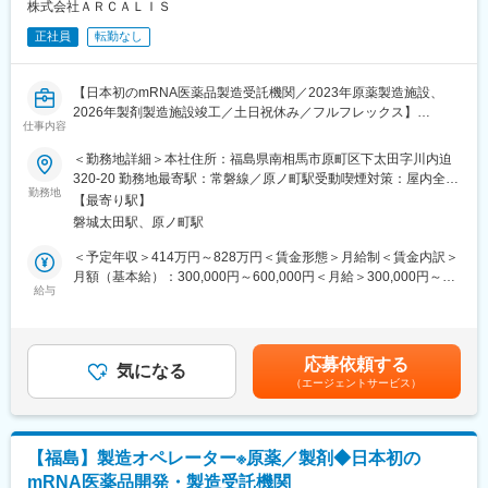
【ミッション】
株式会社ＡＲＣＡＬＩＳ
製薬企業、バイオベンチャーへの高品質なCDMOサービスの提供
正社員
転勤なし
を通じ、mRNAにより可能となる革新的な治療薬、予防薬の開発
と供給に貢献する。
【バリュー】
【日本初のmRNA医薬品製造受託機関／2023年原薬製造施設、
高品質なmRNA原薬、製剤の製造技術開発と効率的な生産サービ
2026年製剤製造施設竣工／土日祝休み／フルフレックス】
スにより医薬品企業の事業推進、医薬品安定供給に貢献する。
仕事内容
【仕事内容】
製造部長および物流担当マネージャーからの指示のもと、下記業
＜勤務地詳細＞本社住所：福島県南相馬市原町区下太田字川内迫
■当社について
務を進めていただきます。
320-20 勤務地最寄駅：常磐線／原ノ町駅受動喫煙対策：屋内全面
当社は日本初のmRNA医薬品の開発・製造を受託する機関
想定している業務は下記の通りですが、これまでのご経験や工場
勤務地
禁煙変更の範囲：会社の定める事業所
（CDMO）です。COVID-19を含む次世代mRNAワクチンの製造
【最寄り駅】
の建設状況によって他業務と兼任いただく場合がございます。
施設を建設しています。「世界初の統合型mRNA医薬品CDMO事
磐城太田駅、原ノ町駅
■物流業務全般
業者として」mRNA医薬品の原薬製造と製剤製造の両方を手掛け
・原材料の入荷、倉庫への保管
＜予定年収＞414万円～828万円＜賃金形態＞月給制＜賃金内訳＞
る世界初の統合型mRNA医薬品CDMOを目指しています。
・容器や産業廃棄物、廃液の返却
月額（基本給）：300,000円～600,000円＜月給＞300,000円～
当社はGMP準拠のmRNA原薬製造施設を2023年7月に竣工しまし
・納品立ち合い
給与
600,000円＜昇給有無＞有＜残業手当＞有＜給与補足＞※経験等に
た。2024年からは世界で初めて承認された次世代ｍRNAワクチン
・原材料倉庫、その他機器の日常点検、清掃等
応じて現年収含め当社規定により決定■賞与：年2回（7月・12
（レプリコン）の商品化を予定しています。2027年には製剤工場
・生産管理業務（生産計画立案や原材料所要量計算をはじめとし
月）■昇給：有（年1回）■諸手当：時間外手当 、通勤手当、コン
の竣工も計画しており、充填及び凍結乾燥まで一気通貫で医薬品
た在庫管理等）
ディション手当賃金はあくまでも目安の金額であり、選考を通じ
製造を請け負うことが可能となります。
応募依頼する
■（兼任いただく場合の業務）原薬製造オペレーター
気になる
て上下する可能性があります。月給(月額)は固定手当を含めた表記
（エージェントサービス）
・製造オペレーション業務（精製、IVT等）
です。
変更の範囲：会社の定める業務
・文書管理、逸脱、変更管理、バリデーション
・関連部署との情報共有および情報交換
【福島】製造オペレーター※原薬／製剤◆日本初の
■当社について
mRNA医薬品開発・製造受託機関
当社は日本初のmRNA医薬品の開発・製造を受託する機関