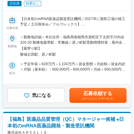
・原料試験・微生物試験担当
正社員
転勤なし
・技術移管担当
・機器担当
【日本初のmRNA医薬品製造受託機関／2027年に製剤工場の竣工
■当社について
予定／土日祝休み／フルフレックス】
当社は日本初のmRNA医薬品の開発・製造を受託する機関
仕事内容
当社では、2021年5月より柏の葉CMCプロセス開発部の立ち上げ
（CDMO）です。COVID-19を含む次世代mRNAワクチンの製造
とArcturus社からの技術移管業務を開始している。Arcturus社から
＜勤務地詳細＞本社住所：福島県南相馬市原町区下太田字川内迫
施設を建設しています。「世界初の統合型mRNA医薬品CDMO事
の原薬および製剤開発に関する製造、分析技術の移管を成功さ
320-20 勤務地最寄駅：常磐線／原ノ町駅受動喫煙対策：屋内全面
業者として」mRNA医薬品の原薬製造と製剤製造の両方を手掛け
せ、国内を中心とした治験薬、製品開発受託事業の品質保証を統
勤務地
禁煙変更の範囲：会社の定める事業所
る世界初の統合型mRNA医薬品CDMOを目指しています。
【最寄り駅】
括する。
当社はGMP準拠のmRNA原薬製造施設を2023年7月に竣工しまし
磐城太田駅、原ノ町駅
■仕事内容：
た。2024年からは世界で初めて承認された次世代ｍRNAワクチン
・Arcturus社からの技術移転計画に従い、３局対応の品質マネー
＜予定年収＞828万円～1,104万円＜賃金形態＞月給制＜賃金内訳
（レプリコン）の商品化を予定しています。2027年には製剤工場
ジメントマネージメントシステムを構築（組織、役割・責任、ス
＞月額（基本給）：600,000円～800,000円＜月給＞600,000円～
の竣工も計画しており、充填及び凍結乾燥まで一気通貫で医薬品
コープ、プロセスの整備）し、コーポレートの方針の組織への浸
給与
800,000円＜昇給有無＞有＜残業手当＞有＜給与補足＞※経験等に
製造を請け負うことが可能となります。
透および、運営管理を統括する
応じて現年収含め当社規定により決定■賞与：年2回（7月・12
・コンプライアンスの遵守状況を確認し、監査の手法を用いなが
月）■昇給：有（年1回）■諸手当：時間外手当 、通勤手当、コン
変更の範囲：会社の定める業務
ら、自部署のみならず、他部署の品質改善を促す。
ディション手当賃金はあくまでも目安の金額であり、選考を通じ
応募依頼する
・品質システムのサブシステムの構築、普及推進、定着、改善活
気になる
て上下する可能性があります。月給(月額)は固定手当を含めた表記
（エージェントサービス）
動計画、年間計画の立案・実行を統括する
です。
・Arcturus社技術移転チームからの移転に伴い、治験薬、製品の
市場への出荷判定に責任を持つ
・技術移転対象製品の適切な製造管理及び、品質管理の確保を統
【福島】医薬品品質管理（QC）マネージャー候補 ※日
括する（変更管理、逸脱/不適合処理等）
本初のmRNA医薬品開発・製造受託機関
・南相馬工場製造部門の品質システム構築と運用推進業務を管理
監督する
株式会社ＡＲＣＡＬＩＳ