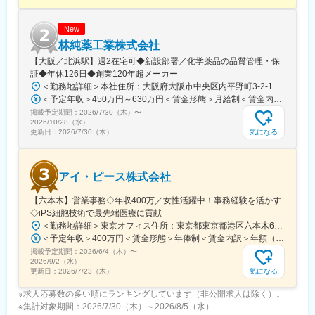
◇学術・産業界の最前線にいる研究者や企業と接点を持てる
◇AI/自動化/先端分析(オミクス、ECHO MS 等)等、最新技術に触
れられる
New
◇スタートアップらしいスピード感の中で、専門性と実務経験を
林純薬工業株式会社
急速に広げられる
【大阪／北浜駅】週2在宅可◆新設部署／化学薬品の品質管理・保
◇海外パートナー訪問や国際学会への出張機会など、国内外でグ
証◆年休126日◆創業120年超メーカー
ローバルな実務経験を積める
＜勤務地詳細＞本社住所：大阪府大阪市中央区内平野町3-2-12 HPCビル勤務地最寄駅：Osaka Metro堺筋線／北浜駅受動喫煙対策：屋内全面禁煙変更の範囲：会社の定める事業所
◇石川を拠点としつつ、能力・役割に応じてフルリモートも相談
＜予定年収＞450万円～630万円＜賃金形態＞月給制＜賃金内訳＞月額（基本給）：263,000円～371,000円＜月給＞263,000円～371,000円＜昇給有無＞有＜残業手当＞有＜給与補足＞■年収補足：・賞与実績／年2回、昨年度実績5ヵ月分・最終面接にて等級を決定。管理監督者の場合は残業手当なし。賃金はあくまでも目安の金額であり、選考を通じて上下する可能性があります。月給(月額)は固定手当を含めた表記です。
可能
掲載予定期間：
2026/7/30（木）
〜
2026/10/28（水）
変更の範囲：会社の定める業務
気になる
更新日：
2026/7/30（木）
アイ・ピース株式会社
【六本木】営業事務◇年収400万／女性活躍中！事務経験を活かす
◇iPS細胞技術で最先端医療に貢献
＜勤務地詳細＞東京オフィス住所：東京都東京都港区六本木6-15-1 勤務地最寄駅：東京メトロ 日比谷線／六本木駅受動喫煙対策：屋内全面禁煙変更の範囲：会社の定める事業所
＜予定年収＞400万円＜賃金形態＞年俸制＜賃金内訳＞年額（基本給）：3,108,920円固定残業手当/月：74,490円（固定残業時間40時間0分/月）超過した時間外労働の残業手当は追加支給＜月額＞333,566円（12分割）（一律手当を含む）＜昇給有無＞有＜残業手当＞有＜給与補足＞※固定残業代制、超過分別途支給賃金はあくまでも目安の金額であり、選考を通じて上下する可能性があります。月給(月額)は固定手当を含めた表記です。
掲載予定期間：
2026/6/4（木）
〜
2026/9/2（水）
気になる
更新日：
2026/7/23（木）
※求人応募数の多い順にランキングしています（非公開求人は除く）。
※集計対象期間：2026/7/30（木）～2026/8/5（水）