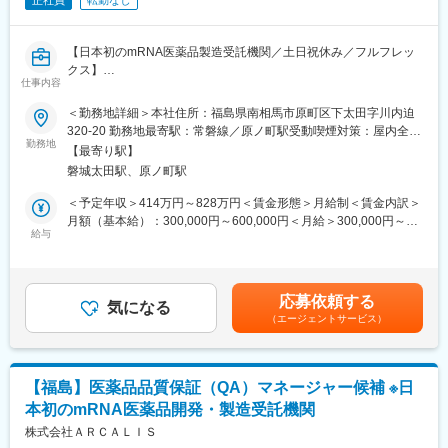
正社員
転勤なし
【日本初のmRNA医薬品製造受託機関／土日祝休み／フルフレッ
クス】
仕事内容
【仕事内容】
品質管理マネージャ―からの指示のもと、以下の業務を進めてい
＜勤務地詳細＞本社住所：福島県南相馬市原町区下太田字川内迫
ただきます。
320-20 勤務地最寄駅：常磐線／原ノ町駅受動喫煙対策：屋内全面
QAで培った「文書レビュー」「品質視点」「リスク判断」のスキ
勤務地
禁煙変更の範囲：会社の定める事業所
【最寄り駅】
ルを活かしながら、QCとして 技術移管サポート と 原料受入試験
磐城太田駅、原ノ町駅
の業務を担当いただきます。
※業務においては、できる範囲からスタートし、段階的に習得して
＜予定年収＞414万円～828万円＜賃金形態＞月給制＜賃金内訳＞
いただきます。
月額（基本給）：300,000円～600,000円＜月給＞300,000円～
給与
600,000円＜昇給有無＞有＜残業手当＞有＜給与補足＞※経験等に
◆GMP下における製品の品質管理業務
応じて現年収含め当社規定により決定■賞与：年2回（7月・12
・海外拠点との技術調整（メール対応、必要に応じてオンライン
月）■昇給：有（年1回）■諸手当：時間外手当 、通勤手当、コン
会議）
ディション手当賃金はあくまでも目安の金額であり、選考を通じ
応募依頼する
・分析方法の確認および導入に伴う試験
気になる
て上下する可能性があります。月給(月額)は固定手当を含めた表記
（エージェントサービス）
・原料受入・原薬の品質試験（HPLC等を用いた理化学試験）
です。
・製剤試験（GC等を用いた理化学試験、エンドトキシン、他）
・変更・逸脱などの技術的な品質対応（経験に応じて）
【福島】医薬品品質保証（QA）マネージャー候補 ※日
【品質管理部のチーム編成について】
本初のmRNA医薬品開発・製造受託機関
当社の品質管理部は下記のチームに編成をされております。ご経
験に応じて担当のチーム配属をさせていただきます。
株式会社ＡＲＣＡＬＩＳ