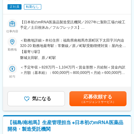
・治験薬/製品の品質情報（苦情含む）、品質不良・回収の処理を
正社員
転勤なし
統括する
・委託先企業の監査および、品質改善を統括する
・GQP /QMS文書の管理業務（各種記録、SOP、品質標準書、顧
【日本初のmRNA医薬品製造受託機関／2027年に製剤工場の竣工
客との品質契約書等）を統括する
予定／土日祝休み／フルフレックス】
・行政、顧客との品質に関わる各種調整、監査対応を統括する
仕事内容
■仕事内容：
・内部監査計画の策定、および実施を統括する
プレイングマネージャーとして実務にも関与いただきながら、品
＜勤務地詳細＞本社住所：福島県南相馬市原町区下太田字川内迫
・マネジメントレビュー、変更管理、CAPA、リスクマネジメント
質管理業務全般を担っていただきます。
320-20 勤務地最寄駅：常磐線／原ノ町駅受動喫煙対策：屋内全面
などのシステムにおけるプロセスの変更及び改善、有効性の評
・出荷のための品質試験に関する業務
勤務地
禁煙変更の範囲：会社の定める事業所
価、関係部署との会議を主催する
【最寄り駅】
・原薬・製剤の安定性試験に関する業務
・品質保証部門のマネージャー、スタッフ研究者のジョブディス
磐城太田駅、原ノ町駅
・製造工程中の工程管理試験に関する業務
クリプションを設定し、採用活動に参画し候補者を推薦する
・洗浄評価に関する業務
＜予定年収＞828万円～1,104万円＜賃金形態＞月給制＜賃金内訳
・信頼性保証部門と連携して、逸脱・変更管理・CAPA対応
＞月額（基本給）：600,000円～800,000円＜月給＞600,000円～
■当社について
・当局からの査察対応
給与
800,000円＜昇給有無＞有＜残業手当＞有＜給与補足＞※経験等に
当社は日本初のmRNA医薬品の開発・製造を受託する機関
応じて現年収含め当社規定により決定■賞与：年2回（7月・12
（CDMO）です。COVID-19を含む次世代mRNAワクチンの製造
■仕事の魅力：
月）■昇給：有（年1回）■諸手当：時間外手当 、通勤手当、コン
施設を建設しています。「世界初の統合型mRNA医薬品CDMO事
「世界初の統合型mRNA医薬品CDMO事業者として」mRNA医薬
ディション手当賃金はあくまでも目安の金額であり、選考を通じ
業者として」mRNA医薬品の原薬製造と製剤製造の両方を手掛け
応募依頼する
品の原薬製造と製剤製造の両方を手掛ける世界初の統合型mRNA
気になる
て上下する可能性があります。月給(月額)は固定手当を含めた表記
る世界初の統合型mRNA医薬品CDMOを目指しています。
（エージェントサービス）
医薬品CDMOを目指しております。
です。
新しいモダリティ（ｍRNA）における最先端の技術に携わること
変更の範囲：会社の定める業務
ができます。
【ビジョン】
【福島/南相馬】生産管理担当 ※日本初のmRNA医薬品
mRNA医薬品、ワクチンの迅速な開発と供給を通じ人類の健康と
開発・製造受託機関
幸福に貢献する。