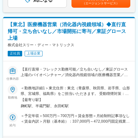
はあくまでも目安の金額であり、選考を通じて上下する可能性が
（エージェントサービス）
【働き方】
あります。月給(月額)は固定手当を含めた表記です。
■直行直帰スタイルを採用しており、ご自身の裁量で営業活動がで
きます。
■代理店営業がメインであり、緊急対応や夜間対応などはほとんど
【東北】医療機器営業（消化器内視鏡領域）◆直行直
発生しません。
帰可・立ち合いなし／市場開拓に寄与／東証グロース
■手術の立ち会いもなく、ワークライフバランスが整えやすい環境
上場
です。
株式会社スリー・ディー・マトリックス
【当ポジションの魅力】
正社員
上場企業
裁量をもって事業成長フェーズを牽引ができる：
2021年に日本でピュアスタットを上市し営業・販売を開始し、現
在は開拓した市場をスケールするフェーズです。今後製品のパイ
【直行直帰・フレックス勤務可能／立ち合いなし／東証グロース
プラインの増加も予定されており、市場を大きく拡大していく動
上場のバイオベンチャー／消化器内視鏡領域の医療機器営業／新
きが期待できます。
仕事内容
たな市場開拓に寄与】
【当社について】
＜勤務地詳細1＞東北住所：東北（青森県、秋田県、岩手県、山形
【業務概要】
自己組織化ペプチド技術に関する様々な権利をもとに、医療機器
県、宮城県、福島県）をご担当いただきます。 受動喫煙対策：屋
医療機器や医療材料の研究開発・製造・販売を行うバイオベンチ
勤務地
事業、研究試薬事業、ライセンス事業を柱としてグローバルな事
内全面禁煙＜勤務地詳細2＞本社住所：東京都千代田区麹町3-2-4
【最寄り駅】
ャーの当社にて、消化器内視鏡領域の医療機器営業を募集しま
業を展開しています。
麹町HFビル7F受動喫煙対策：屋内全面禁煙変更の範囲：会社の定
麹町駅、半蔵門駅、永田町駅
す。
マサチューセッツ工科大（MIT）からライセンスを受けているペプ
める事業所（リモートワーク含む）
チド技術をコアとし、再生医療や外科医療、細胞医療、創薬技術
＜予定年収＞500万円～700万円＜賃金形態＞月給制特記事項なし
【業務詳細】
の分野で実用化を目指す技術の開発及び自社製品開発に取り組ん
＜賃金内訳＞月額（基本給）：337,000円～472,000円固定残業手
■担当エリアの医療機関のドクターや代理店との関係構築
給与
でいます。
当/月：79,000円～111,000円（固定残業時間30時間0分/月）超過
■ピュアスタット（消化器内視鏡の止血材）の提案・販売・製品説
した時間外労働の残業手当は追加支給＜月給＞416,000円～
明
【当社の魅力】