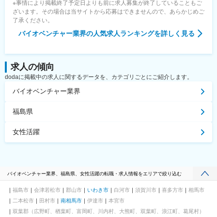
※事情により掲載終了予定日よりも前に求人募集が終了していることもご
ざいます。その場合は当サイトから応募はできませんので、あらかじめご
了承ください。
バイオベンチャー業界
の人気求人ランキングを詳しく見る
求人の傾向
dodaに掲載中の求人に関するデータを、カテゴリごとにご紹介します。
バイオベンチャー業界
福島県
女性活躍
バイオベンチャー業界、福島県、女性活躍の転職・求人情報をエリアで絞り込む
福島市
会津若松市
郡山市
いわき市
白河市
須賀川市
喜多方市
相馬市
二本松市
田村市
南相馬市
伊達市
本宮市
双葉郡（広野町、楢葉町、富岡町、川内村、大熊町、双葉町、浪江町、葛尾村）