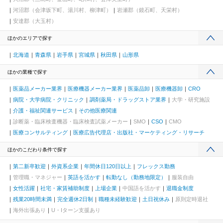
河沼郡（会津坂下町、湯川村、柳津町）
岩瀬郡（鏡石町、天栄村）
安達郡（大玉村）
ほかのエリアで探す
北海道
青森県
岩手県
宮城県
秋田県
山形県
ほかの業種で探す
医薬品メーカー業界
医療機器メーカー業界
医薬品卸
医療機器卸
CRO
病院・大学病院・クリニック
調剤薬局・ドラッグストア業界
大学・研究施設
介護・福祉関連サービス
その他医療関連
診断薬・臨床検査機器・臨床検査試薬メーカー
SMO
CSO
CMO
医療コンサルティング
医療広告代理店・出版社・マーケティング・リサーチ
ほかのこだわり条件で探す
第二新卒歓迎
外資系企業
年間休日120日以上
フレックス勤務
管理職・マネジャー
英語を活かす
転勤なし（勤務地限定）
服装自由
女性活躍
社宅・家賃補助制度
上場企業
中国語を活かす
退職金制度
残業20時間未満
完全週休2日制
職種未経験歓迎
土日祝休み
原則定時退社
海外出張あり
U・Iターン支援あり