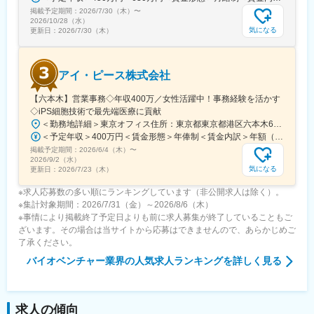
掲載予定期間：
す。
2026/7/30（木）
〜
2026/10/28（水）
国家プロジェクトや大手企業との共同研究も進行中で、日本のも
気になる
更新日：
2026/7/30（木）
のづくりに新しい常識を生み出す挑戦を続けています。
アイ・ピース株式会社
【六本木】営業事務◇年収400万／女性活躍中！事務経験を活かす
◇iPS細胞技術で最先端医療に貢献
＜勤務地詳細＞東京オフィス住所：東京都東京都港区六本木6-15-1 勤務地最寄駅：東京メトロ 日比谷線／六本木駅受動喫煙対策：屋内全面禁煙変更の範囲：会社の定める事業所
＜予定年収＞400万円＜賃金形態＞年俸制＜賃金内訳＞年額（基本給）：3,108,920円固定残業手当/月：74,490円（固定残業時間40時間0分/月）超過した時間外労働の残業手当は追加支給＜月額＞333,566円（12分割）（一律手当を含む）＜昇給有無＞有＜残業手当＞有＜給与補足＞※固定残業代制、超過分別途支給賃金はあくまでも目安の金額であり、選考を通じて上下する可能性があります。月給(月額)は固定手当を含めた表記です。
掲載予定期間：
2026/6/4（木）
〜
2026/9/2（水）
気になる
更新日：
2026/7/23（木）
※求人応募数の多い順にランキングしています（非公開求人は除く）。
※集計対象期間：2026/7/31（金）～2026/8/6（木）
※事情により掲載終了予定日よりも前に求人募集が終了していることもご
ざいます。その場合は当サイトから応募はできませんので、あらかじめご
了承ください。
バイオベンチャー業界
の人気求人ランキングを詳しく見る
求人の傾向