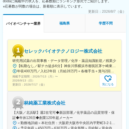
dodaに掲載中の求人を、応募数順にランキング形式でご紹介します。
「前職の経験を活かしながら新しい技術に挑戦できる」「役員と
※応募数が同数の場合は、新着順に表示しています。
もフラットに議論できる環境」「自社開発の教育システムで学び
更新日：
2026/8/7（金）
ながらスピード成長」「国家プロジェクトや大手企業との共同研
究に関われる」など、成長と挑戦を両立できると声が挙がってい
福島県
学歴不問
バイオベンチャー業界
ます！
■フルリモート勤務
全国に顧客を有し、自社開発の教育ソフトがあるなど、日本全国
どこからでも勤務可能です。実際に隔月出社のペースで働いてい
セレックバイオテクノロジー株式会社
る社員もいます。
※入社後1か月は社員を知る目的で出社を頂きます。
研究用試薬の出荷事務・データ管理／化学・薬品知識歓迎／残業少
【転勤なし／駅チカ徒歩6分】神奈川県横浜市都筑区茅ケ崎東4-5-34 長沢ビル＊U.Iターン歓迎
■当社について
年収400万円／入社2年目（月給28万円＋各種手当＋賞与2回） 年収500万円／入社5年目（月給30万円＋各種手当＋賞与2回）
名古屋大学・宇治原研究室の先端研究を基盤に生まれたスタート
掲載予定期間：
アップ企業です。
2026/7/13（月）
〜
2026/9/13（日）
製造業の「当たり前」を変える新技術である、プロセスインフォ
気になる
更新日：
2026/7/17（金）
マティクス（PI）で、カンや試行錯誤に頼る開発から、データ駆
動のスマートなプロセスへ。わずかな実データからデジタルツイ
ンを作り、仮想実験で最適条件を瞬時に導きます。
林純薬工業株式会社
結果、開発期間は短縮、さらに高品質な製品開発に繋げることが
できます。
【大阪／北浜駅】週2在宅可◆新設部署／化学薬品の品質管理・保
証◆年休126日◆創業120年超メーカー
■差別化ポイント
＜勤務地詳細＞本社住所：大阪府大阪市中央区内平野町3-2-12 HPCビル勤務地最寄駅：Osaka Metro堺筋線／北浜駅受動喫煙対策：屋内全面禁煙変更の範囲：会社の定める事業所
仲間はAIエンジニアや大手企業出身者など多彩なメンバーで、資
＜予定年収＞450万円～630万円＜賃金形態＞月給制＜賃金内訳＞月額（基本給）：263,000円～371,000円＜月給＞263,000円～371,000円＜昇給有無＞有＜残業手当＞有＜給与補足＞■年収補足：・賞与実績／年2回、昨年度実績5ヵ月分・最終面接にて等級を決定。管理監督者の場合は残業手当なし。賃金はあくまでも目安の金額であり、選考を通じて上下する可能性があります。月給(月額)は固定手当を含めた表記です。
金調達も完了し、業界のトップランナーとして走り続けていま