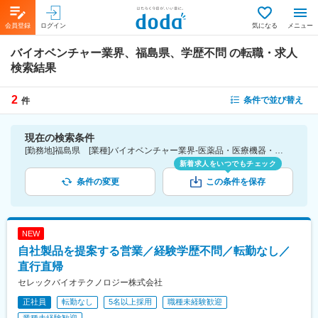
会員登録
ログイン
気になる
メニュー
バイオベンチャー業界、福島県、学歴不問
の転職・求人
検索結果
2
条件で並び替え
件
現在の検索条件
[勤務地]福島県 [業種]バイオベンチャー業界-医薬品・医療機器・ライフサイエンス・医療系サービス [こだわり条件ピックアップ]学歴不問 [詳細条件](募集・採用情報)学歴不問
新着求人をいつでもチェック
条件の変更
この条件を保存
NEW
自社製品を提案する営業／経験学歴不問／転勤なし／
直行直帰
セレックバイオテクノロジー株式会社
正社員
転勤なし
5名以上採用
職種未経験歓迎