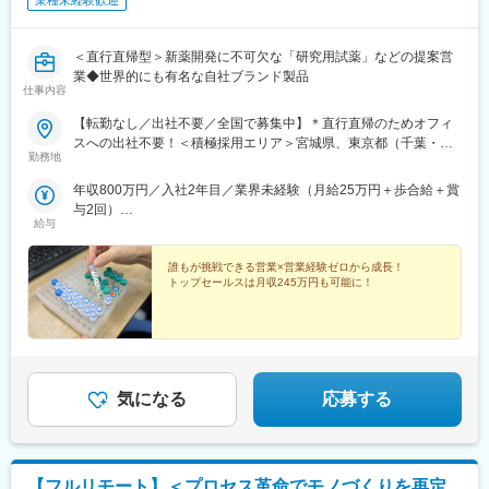
業種未経験歓迎
＜直行直帰型＞新薬開発に不可欠な「研究用試薬」などの提案営
業◆世界的にも有名な自社ブランド製品
仕事内容
【転勤なし／出社不要／全国で募集中】＊直行直帰のためオフィ
スへの出社不要！＜積極採用エリア＞宮城県、東京都（千葉・埼
勤務地
玉）、神奈川県、大阪府、兵庫県、広島県、福岡県
年収800万円／入社2年目／業界未経験（月給25万円＋歩合給＋賞
与2回）
給与
年収1200万円／入社5年目／業界未経験（月給25万円＋歩合給＋
賞与2回）
誰もが挑戦できる営業×営業経験ゼロから成長！
トップセールスは月収245万円も可能に！
気になる
応募する
【フルリモート】＜プロセス革命でモノづくりを再定