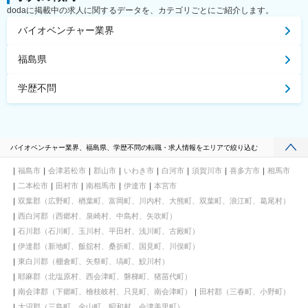
dodaに掲載中の求人に関するデータを、カテゴリごとにご紹介します。
バイオベンチャー業界
福島県
学歴不問
バイオベンチャー業界、福島県、学歴不問の転職・求人情報をエリアで絞り込む
福島市
会津若松市
郡山市
いわき市
白河市
須賀川市
喜多方市
相馬市
二本松市
田村市
南相馬市
伊達市
本宮市
双葉郡（広野町、楢葉町、富岡町、川内村、大熊町、双葉町、浪江町、葛尾村）
西白河郡（西郷村、泉崎村、中島村、矢吹町）
石川郡（石川町、玉川村、平田村、浅川町、古殿町）
伊達郡（新地町、飯舘村、桑折町、国見町、川俣町）
東白川郡（棚倉町、矢祭町、塙町、鮫川村）
耶麻郡（北塩原村、西会津町、磐梯町、猪苗代町）
南会津郡（下郷町、檜枝岐村、只見町、南会津町）
田村郡（三春町、小野町）
大沼郡（三島町、金山町、昭和村、会津美里町）