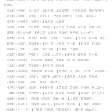
爺湖町）
空知郡（南幌町、奈井江町、上砂川町、上富良野町、中富良野町、南富良野町）
網走郡（美幌町、津別町、大空町）
夕張郡（由仁町、長沼町、栗山町）
標津郡（中標津町、標津町）
亀田郡（七飯町）
河西郡（芽室町、中札内村、更別村）
余市郡（仁木町、余市町、赤井川村）
日高郡（新ひだか町）
勇払郡（占冠村、厚真町、安平町、むかわ町）
斜里郡（大空町、網走郡、斜里町、清里町、小清水町）
茅部郡（鹿部町、森町）
石狩郡（当別町、新篠津村）
岩内郡（共和町、岩内町）
釧路郡（釧路町）
檜山郡（江差町、上ノ国町、厚沢部町）
白老郡（白老町）
沙流郡（日高町、平取町）
二海郡（八雲町）
厚岸郡（厚岸町、浜中町）
雨竜郡（妹背牛町、秩父別町、雨竜町、北竜町、沼田町、幌加内町）
川上郡（標茶町、弟子屈町）
野付郡（別海町）
枝幸郡（浜頓別町、中頓別町、枝幸町）
常呂郡（訓子府町、置戸町、佐呂間町）
松前郡（松前町、福島町）
浦河郡（浦河町）
広尾郡（大樹町、広尾町）
天塩郡（遠別町、天塩町、豊富町、幌延町）
樺戸郡（月形町、浦臼町、新十津川町）
苫前郡（苫前町、羽幌町、初山別村）
上磯郡（知内町、木古内町）
足寄郡（足寄町、陸別町）
久遠郡（せたな町）
白糠郡（白糠町）
寿都郡（寿都町、黒松内町）
山越郡（長万部町）
瀬棚郡（今金町）
目梨郡（羅臼町）
新冠郡（新冠町）
十勝郡（浦幌町）
幌泉郡（えりも町）
利尻郡（利尻町、利尻富士町）
磯谷郡（蘭越町）