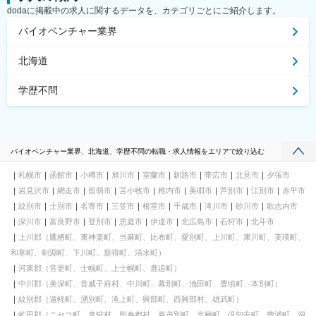
dodaに掲載中の求人に関するデータを、カテゴリごとにご紹介します。
バイオベンチャー業界
北海道
学歴不問
バイオベンチャー業界、北海道、学歴不問の転職・求人情報をエリアで絞り込む
札幌市
函館市
小樽市
旭川市
室蘭市
釧路市
帯広市
北見市
夕張市
岩見沢市
網走市
留萌市
苫小牧市
稚内市
美唄市
芦別市
江別市
赤平市
紋別市
士別市
名寄市
三笠市
根室市
千歳市
滝川市
砂川市
歌志内市
深川市
富良野市
登別市
恵庭市
伊達市
北広島市
石狩市
北斗市
上川郡（鷹栖町、東神楽町、当麻町、比布町、愛別町、上川町、東川町、美瑛町、
和寒町、剣淵町、下川町、新得町、清水町）
河東郡（音更町、士幌町、上士幌町、鹿追町）
中川郡（美深町、音威子府村、中川町、幕別町、池田町、豊頃町、本別町）
紋別郡（遠軽町、湧別町、滝上町、興部町、西興部村、雄武町）
虻田郡（ニセコ町、真狩村、留寿都村、喜茂別町、京極町、倶知安町、豊浦町、洞