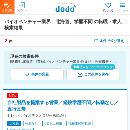
会員登録
ログイン
気になる
メニュー
バイオベンチャー業界、北海道、学歴不問
の転職・求人
検索結果
2
条件で並び替え
件
現在の検索条件
[勤務地]北海道 [業種]バイオベンチャー業界-医薬品・医療機器・ライフサイエンス・医療系サービス [こだわり条件ピックアップ]学歴不問 [詳細条件](募集・採用情報)学歴不問
新着求人をいつでもチェック
条件の変更
この条件を保存
NEW
自社製品を提案する営業／経験学歴不問／転勤なし／
直行直帰
セレックバイオテクノロジー株式会社
正社員
転勤なし
5名以上採用
職種未経験歓迎