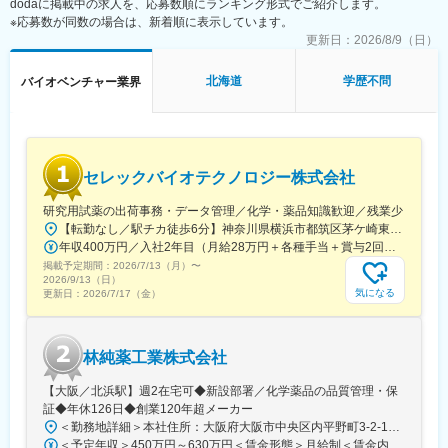
dodaに掲載中の求人を、応募数順にランキング形式でご紹介します。
「前職の経験を活かしながら新しい技術に挑戦できる」「役員と
※応募数が同数の場合は、新着順に表示しています。
もフラットに議論できる環境」「自社開発の教育システムで学び
更新日：
2026/8/9（日）
ながらスピード成長」「国家プロジェクトや大手企業との共同研
究に関われる」など、成長と挑戦を両立できると声が挙がってい
北海道
学歴不問
バイオベンチャー業界
ます！
■フルリモート勤務
全国に顧客を有し、自社開発の教育ソフトがあるなど、日本全国
どこからでも勤務可能です。実際に隔月出社のペースで働いてい
セレックバイオテクノロジー株式会社
る社員もいます。
※入社後1か月は社員を知る目的で出社を頂きます。
研究用試薬の出荷事務・データ管理／化学・薬品知識歓迎／残業少
【転勤なし／駅チカ徒歩6分】神奈川県横浜市都筑区茅ケ崎東4-5-34 長沢ビル＊U.Iターン歓迎
■当社について
年収400万円／入社2年目（月給28万円＋各種手当＋賞与2回） 年収500万円／入社5年目（月給30万円＋各種手当＋賞与2回）
名古屋大学・宇治原研究室の先端研究を基盤に生まれたスタート
掲載予定期間：
アップ企業です。
2026/7/13（月）
〜
2026/9/13（日）
製造業の「当たり前」を変える新技術である、プロセスインフォ
気になる
更新日：
2026/7/17（金）
マティクス（PI）で、カンや試行錯誤に頼る開発から、データ駆
動のスマートなプロセスへ。わずかな実データからデジタルツイ
ンを作り、仮想実験で最適条件を瞬時に導きます。
林純薬工業株式会社
結果、開発期間は短縮、さらに高品質な製品開発に繋げることが
できます。
【大阪／北浜駅】週2在宅可◆新設部署／化学薬品の品質管理・保
証◆年休126日◆創業120年超メーカー
■差別化ポイント
＜勤務地詳細＞本社住所：大阪府大阪市中央区内平野町3-2-12 HPCビル勤務地最寄駅：Osaka Metro堺筋線／北浜駅受動喫煙対策：屋内全面禁煙変更の範囲：会社の定める事業所
仲間はAIエンジニアや大手企業出身者など多彩なメンバーで、資
＜予定年収＞450万円～630万円＜賃金形態＞月給制＜賃金内訳＞月額（基本給）：263,000円～371,000円＜月給＞263,000円～371,000円＜昇給有無＞有＜残業手当＞有＜給与補足＞■年収補足：・賞与実績／年2回、昨年度実績5ヵ月分・最終面接にて等級を決定。管理監督者の場合は残業手当なし。賃金はあくまでも目安の金額であり、選考を通じて上下する可能性があります。月給(月額)は固定手当を含めた表記です。
金調達も完了し、業界のトップランナーとして走り続けていま