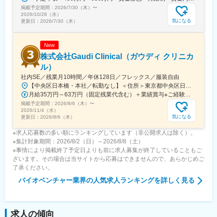
掲載予定期間：
す。
2026/7/30（木）
〜
2026/10/28（水）
国家プロジェクトや大手企業との共同研究も進行中で、日本のも
気になる
更新日：
2026/7/30（木）
のづくりに新しい常識を生み出す挑戦を続けています。
New
株式会社Gaudi Clinical（ガウディ クリニカ
ル）
社内SE／残業月10時間／年休128日／フレックス／服装自由
【中央区日本橋・本社／転勤なし】＜住所＞東京都中央区日本橋本町4-8-15 ネオカワイビル10F＜アクセス＞・JR「新日本橋駅」から徒歩1分、「神田駅」から徒歩8分・東京メトロ「三越前駅」から徒歩5分、「小伝馬町駅」から徒歩5分※受動喫煙対策あり（屋内全面禁煙）
月給35万円～63万円（固定残業代含む）＋業績賞与※ご経験・スキルを考慮の上決定いたします※固定残業代は、時間外労働の有無にかかわらず月35時間分を、月8万3400円～15万円支給。（35時間を超える時間外労働分は追加で支給）
掲載予定期間：
2026/8/6（木）
〜
2026/11/4（水）
気になる
更新日：
2026/8/6（木）
※求人応募数の多い順にランキングしています（非公開求人は除く）。
※集計対象期間：2026/8/2（日）～2026/8/8（土）
※事情により掲載終了予定日よりも前に求人募集が終了していることもご
ざいます。その場合は当サイトから応募はできませんので、あらかじめご
了承ください。
バイオベンチャー業界
の人気求人ランキングを詳しく見る
求人の傾向