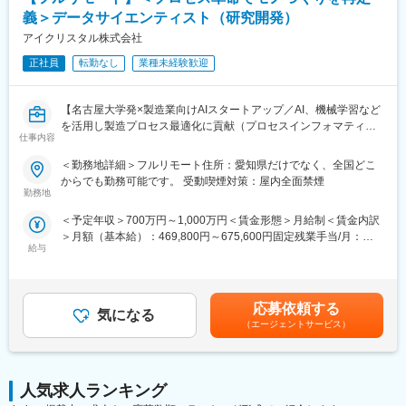
義＞データサイエンティスト（研究開発）
アイクリスタル株式会社
正社員
転勤なし
業種未経験歓迎
【名古屋大学発×製造業向けAIスタートアップ／AI、機械学習など
を活用し製造プロセス最適化に貢献（プロセスインフォマティク
仕事内容
ス）／週刊東洋経済「すごいベンチャー100」2024年掲載】
＜勤務地詳細＞フルリモート住所：愛知県だけでなく、全国どこ
■業務内容
からでも勤務可能です。 受動喫煙対策：屋内全面禁煙
機械学習や統計学、数理最適化を駆使して製造業における課題解
勤務地
決を行います。課題に対する適切な手法の検討や新規開発を行っ
＜予定年収＞700万円～1,000万円＜賃金形態＞月給制＜賃金内訳
て頂きます。企業や研究所、大学との共同研究プロジェクトも多
＞月額（基本給）：469,800円～675,600円固定残業手当/月：
く、新規性のあるものについては学会発表や論文投稿、特許の取
給与
110,200円～158,400円（固定残業時間30時間0分/月）超過した時
得等をして頂くことも可能です。
間外労働の残業手当は追加支給＜月給＞580,000円～834,000円
≪ポイント≫
（一律手当を含む）＜昇給有無＞有＜残業手当＞有＜給与補足＞■
・多種多様なデータを扱うため幅広い知識が身に付きます。もの
給与改定：年2回（１月、７月）■賞与：年2回（3月、9月）賃金
づくりを根本から改善し、直接社会の役に立てます。
応募依頼する
気になる
はあくまでも目安の金額であり、選考を通じて上下する可能性が
・製造業ドメイン知識を持つ社員との議論をしながらの機械学
（エージェントサービス）
あります。月給(月額)は固定手当を含めた表記です。
習、統計的手法や数理最適化を用いて課題解決に取り組めます。
研究要素・新規性のあるものについては学会発表や論文投稿、特
許の取得等をすることも可能です。
人気求人ランキング
■中途入社者からの声