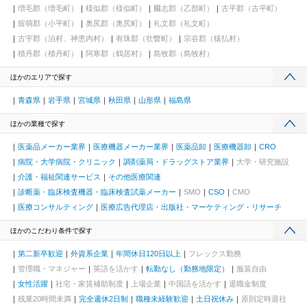
増毛郡（増毛町）
様似郡（様似町）
爾志郡（乙部町）
古平郡（古平町）
留萌郡（小平町）
奥尻郡（奥尻町）
礼文郡（礼文町）
古宇郡（泊村、神恵内村）
有珠郡（壮瞥町）
宗谷郡（猿払村）
積丹郡（積丹町）
阿寒郡（鶴居村）
島牧郡（島牧村）
ほかのエリアで探す
青森県
岩手県
宮城県
秋田県
山形県
福島県
ほかの業種で探す
医薬品メーカー業界
医療機器メーカー業界
医薬品卸
医療機器卸
CRO
病院・大学病院・クリニック
調剤薬局・ドラッグストア業界
大学・研究施設
介護・福祉関連サービス
その他医療関連
診断薬・臨床検査機器・臨床検査試薬メーカー
SMO
CSO
CMO
医療コンサルティング
医療広告代理店・出版社・マーケティング・リサーチ
ほかのこだわり条件で探す
第二新卒歓迎
外資系企業
年間休日120日以上
フレックス勤務
管理職・マネジャー
英語を活かす
転勤なし（勤務地限定）
服装自由
女性活躍
社宅・家賃補助制度
上場企業
中国語を活かす
退職金制度
残業20時間未満
完全週休2日制
職種未経験歓迎
土日祝休み
原則定時退社