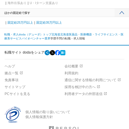
海外出張あり
U・Iターン支援あり
ほかの固定給で探す
固定給25万円以上
固定給35万円以上
転職・求人doda（デューダ）トップ
北海道
北海道
医薬品・医療機器・ライフサイエンス・医
療系サービス
バイオベンチャー業界
学歴不問の転職・求人情報
転職サイト dodaをシェア
ヘルプ
会社概要
拠点一覧
利用規約
免責事項
通信に関する情報の利用について
サイトマップ
採用を検討中の方へ
PCサイトを見る
利用者データの外部送信
個人情報の取り扱いについて
個人情報保護方針