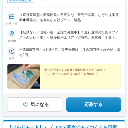
業種未経験歓迎
＜直行直帰型＞新薬開発に不可欠な「研究用試薬」などの提案営
業◆世界的にも有名な自社ブランド製品
仕事内容
【転勤なし／出社不要／全国で募集中】＊直行直帰のためオフィ
スへの出社不要！＜積極採用エリア＞宮城県、東京都（千葉・埼
勤務地
玉）、神奈川県、大阪府、兵庫県、広島県、福岡県
年収800万円／入社2年目／業界未経験（月給25万円＋歩合給＋賞
与2回）
給与
年収1200万円／入社5年目／業界未経験（月給25万円＋歩合給＋
賞与2回）
誰もが挑戦できる営業×営業経験ゼロから成長！
トップセールスは月収245万円も可能に！
気になる
応募する
【フルリモート】＜プロセス革命でモノづくりを再定