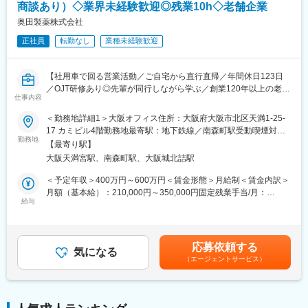
に付けます。
商談あり）◇業界未経験歓迎◎残業10h◇老舗企業
■やりがい：
本配属後も週1回程度、札幌支店に出し、会議にて情報共有・ノウ
・最近、健康のことで困っていることがないかなど、親身にお話
奥田製薬株式会社
ハウ共有をしていただきます。
を聞くことで、お客様と信頼関係を築き、お客様の健康管理に貢
正社員
転勤なし
業種未経験歓迎
献することができます。
■キャリアパス：
・「この薬すごく効き目があって良かったよ。」「こないだのリ
個人目標＋チーム目標、自己評価＋上長の評価（S～Cランク）で
ンゴ酢美味しかった！ちょうどまた買おうと思ってたの。来てく
【社用車で回る営業活動／ご自宅から直行直帰／年間休日123日
評価する制度を導入しました。
れてありがとう。」など、「ありがとう」という言葉が一番のや
／OJT研修あり◎先輩が同行しながら学ぶ／創業120年以上の老舗
ゆくゆくは主任、係長、課長代理とキャリアを描くことができ、
りがいです。
仕事内容
安定医薬品メーカー】
マネジメント業務にも携われます。
またキャリア支援として、社内研修や外部セミナー、学会参加も
＜勤務地詳細1＞大阪オフィス住所：大阪府大阪市北区天満1-25-
変更の範囲：会社の定める業務
■業務内容：
可能です。
17 カミビル4階勤務地最寄駅：地下鉄線／南森町駅受動喫煙対
医薬品卸やドラッグストア本部に対し、OTC医薬品の新商品提案
勤務地
策：敷地内全面禁煙＜勤務地詳細2＞全国住所：自宅から直行直帰
【最寄り駅】
や販売促進施策の企画・提案営業をお任せします。
■当社の魅力：
です 受動喫煙対策：屋内全面禁煙変更の範囲：無
大阪天満宮駅、南森町駅、大阪城北詰駅
営業先は既存取引先が主となりますが、新規先開拓も積極的に行
◎日本で先駆けて透析液の開発業務に着手。現在は人工腎臓用透
います。
析液のパイオニアとして不動の地位を確立しており、50％以上の
＜予定年収＞400万円～600万円＜賃金形態＞月給制＜賃金内訳＞
シェアを獲得しています。
月額（基本給）：210,000円～350,000円固定残業手当/月：
＜詳細＞
給与
◎最近ではジェネリック医薬品も扱うなど、変化の激しい医療ニ
41,780円～64,270円（固定残業時間20時間0分/月）超過した時間
・医薬品卸およびドラッグストア本部への提案営業
ーズに合わせた進化を続けています。
外労働の残業手当は追加支給＜月給＞251,780円～414,270円（一
・OTC医薬品の新商品導入提案
◎前立腺疾患治療剤「セルニルトン」など泌尿器科系の医薬品の
律手当を含む）＜昇給有無＞有＜残業手当＞有＜給与補足＞※上記
・販売促進施策の企画・提案
販売、自己組織化ペプチドを用いた止血材の開発など、最先端技
給与詳細は、あくまでも目安の金額であり、選考を通じて上下す
応募依頼する
・本部バイヤーとの商談・関係構築
気になる
術を駆使して「人々の健康への願い」に貢献しています。
る可能性があります。■昇給：年1回（0.50％～1.00％）■賞与：
（エージェントサービス）
・既存取引先への深耕営業
年2回（計3ヵ月分以上）賃金はあくまでも目安の金額であり、選
・新規ドラッグストアへの提案営業 （飛び込み営業やテレアポは
■当社の特徴：
考を通じて上下する可能性があります。月給(月額)は固定手当を含
なく、アポイント取得後の訪問）
当社は国内でいち早く「人工腎臓灌流原液」の販売を開始しまし
めた表記です。
た。現在、透析療法は驚異的な発展普及を遂げ、需要も高まって