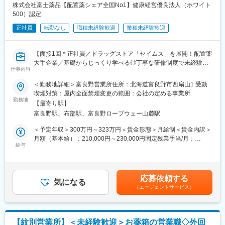
株式会社富士薬品【配置薬シェア全国No1】健康経営優良法人（ホワイト
■営業スタイル：
500）認定
＜専門資格を取得できる＞
各支店または駐在地から、特約代理店・獣医師・生産者（養牛・
・入社後は、医薬品販売の専門知識を身につけるために、登録販
正社員
転勤なし
職種未経験歓迎
業種未経験歓迎
養豚・養鶏・水産）を訪問し「ビオスリー」を中心とした製品を
売者資格を取得していただきます。社内の合格率は90％となって
販売する営業活動を行っていただきます。一人ひとりが各エリア
おり、研修を含めて会社が全面的にサポートします。
の販売計画を担っており、情報提供やサービスなど製品を通じて
・資格取得後は、資格手当として給与にも反映されます。
【面接1回＊正社員／ドラッグストア「セイムス」を展開！配置薬
食の安全や動物を健康を守る社会貢献性の高いに仕事に挑戦でき
大手企業／基礎からじっくり学べる◎丁寧な研修制度で未経験の
ます。
仕事内容
変更の範囲：会社の定める業務
方も安心／残業20h＊直行直帰可】
他社と差別化された独自配合の当社製品は市場の中でも優位性が
高く、自信をもって提案することが可能です。戦略に基づきエリ
＜勤務地詳細＞富良野営業所住所：北海道富良野市西扇山1 受動
■職務内容：
アにあった提案活動を進められる環境で、営業としての”やりが
喫煙対策：屋内全面禁煙変更の範囲：会社の定める事業所
担当エリアのお客様（個人宅や企業）へ訪問し、配置薬（お薬
勤務地
い”を感じながら大きく成長できる環境です。
【最寄り駅】
箱）や健康食品の提案をお任せします。
富良野駅、布部駅、富良野ロープウェー山麓駅
※既に、取引のあるお客様先を訪問するスタイルです。
■組織体制：
動物薬営業部は北日本／東日本／西日本の3支店で構成されていま
＜予定年収＞300万円～323万円＜賃金形態＞月給制＜賃金内訳＞
＜仕事の流れ＞
す
月額（基本給）：210,000円～230,000円固定残業手当/月：
配置薬や健康食品、サプリメントの使用頻度に合わせて、1～6ヵ
給与
帯広は「北日本支店」への配属となり、支店長1名、営業担当者3
35,796円～39,205円（固定残業時間22時間30分/月）超過した時
月に1回程度のペースでお客様宅を訪問
名と共に北海道エリアを担当します
間外労働の残業手当は追加支給＜月給＞245,796円～269,205円
※社用車（軽自動車）に乗って、1日あたり16～18軒程のお客様宅
（一律手当を含む）＜昇給有無＞有＜残業手当＞有＜給与補足＞※
へ訪問をします。
■主力製品：
年収は当社規定に基づき、年齢や経験に応じて決定します。・昇
応募依頼する
気になる
1963年に発売された活性生菌製剤「ビオスリー」をはじめ腸内細
給：年1回（4月）＜モデル給与＞※入社3年目平均基本給＋各種手
（エージェントサービス）
・配置薬や健康食品の期限管理
菌のバランスを整え健康を維持する数々の医薬品を菌の培養から
当＋業績連動給→総支給月額344,141円※業績連動給：月の予算達
・使った分の配置薬を補充
製剤化まで一貫した品質重視の生産体制により開発・製造してい
成や売り上げに対して支払われます賃金はあくまでも目安の金額
・使用したお薬代金の集金
ます
であり、選考を通じて上下する可能性があります。月給(月額)は固
・健康相談、新商品・サービスのご提案 など
ビオスリーを配合した製品は、医療用医薬品、一般用医薬品、健
定手当を含めた表記です。
【紋別営業所】＜未経験歓迎＞お薬箱の営業職◇外回