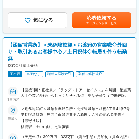
月に1回程度のペースでお客様宅を訪問
・資格取得にあたっては、無料で支援を行いますのでご安心くだ
間外労働の残業手当は追加支給＜月給＞245,796円～269,205円
※社用車（軽自動車）に乗って、1日あたり16～18軒程のお客様宅
さい。
（一律手当を含む）＜昇給有無＞有＜残業手当＞有＜給与補足＞※
へ訪問をします。
・資格取得後は、資格手当として給与にも反映されます。
年収は当社規定に基づき、年齢や経験に応じて決定します。・昇
応募依頼する
気になる
給：年1回（4月）＜モデル給与＞※入社3年目平均基本給＋各種手
（エージェントサービス）
・配置薬や健康食品の期限管理
■働き方：
当＋業績連動給→総支給月額344,141円※業績連動給：月の予算達
・使った分の配置薬を補充
・基本土日祝休み／年3回の大型連休あり
成や売り上げに対して支払われます賃金はあくまでも目安の金額
・使用したお薬代金の集金
・残業20h以内
であり、選考を通じて上下する可能性があります。月給(月額)は固
・健康相談、新商品・サービスのご提案 など
・スケジュールに合わせて直行直帰可
定手当を含めた表記です。
【函館営業所】＜未経験歓迎＞お薬箱の営業職◇外回
・転居を伴う転勤はありません
り・取引あるお客様中心／土日祝休◇転居を伴う転勤
※一部、新たに配置薬を置いていただくお客様への訪問がありま
無
す。
■やりがい：
└配置薬は無料でおけるので、お客様も抵抗なく置いてくれる製
・最近、健康のことで困っていることがないかなど、親身にお話
株式会社富士薬品
品です。
を聞くことで、お客様と信頼関係を築き、お客様の健康管理に貢
正社員
転勤なし
職種未経験歓迎
業種未経験歓迎
献することができます。
■未経験の方も安心！充実した研修制度：
・「この薬すごく効き目があって良かったよ。」「こないだのリ
・入社直後～2週間 ： OJT形式で、薬の種類や成分など基礎知識
ンゴ酢美味しかった！ちょうどまた買おうと思ってたの。来てく
【面接1回＊正社員／ドラッグストア「セイムス」を展開！配置薬
を身につけます。
れてありがとう。」など、「ありがとう」という言葉が一番のや
大手企業／基礎からじっくり学べる◎丁寧な研修制度で未経験の
・入社2週間～1カ月 ： 先輩社員に同行し、仕事の流れを学びま
りがいです。
仕事内容
方も安心／残業20h＊直行直帰可】
す。「会話のコツ」や「商品のご案内方法」といった実践的なス
キルを習得します。
＜勤務地詳細＞函館営業所住所：北海道函館市桔梗3丁目41番7号
変更の範囲：会社の定める業務
■職務内容：
・入社1カ月以降 ： 慣れてきたら独り立ち。既存のお客様をメイ
受動喫煙対策：屋内全面禁煙変更の範囲：会社の定める事業所
担当エリアのお客様（個人宅や企業）へ訪問し、配置薬（お薬
勤務地
ンに訪問します。
【最寄り駅】
箱）や健康食品の提案をお任せします。
★困ったら先輩社員に相談しやすい雰囲気です！
桔梗駅、大中山駅、七重浜駅
※既に、取引のあるお客様先を訪問するスタイルです。
＜専門資格を取得できる＞
＜予定年収＞300万円～323万円＜賃金形態＞月給制＜賃金内訳＞