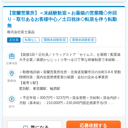
・残業20h以内
成や売り上げに対して支払われます賃金はあくまでも目安の金額
・使用したお薬代金の集金
・スケジュールに合わせて直行直帰可
であり、選考を通じて上下する可能性があります。月給(月額)は固
・健康相談、新商品・サービスのご提案 など
・転居を伴う転勤はありません
定手当を含めた表記です。
【室蘭営業所】＜未経験歓迎＞お薬箱の営業職◇外回
り・取引あるお客様中心／土日祝休◇転居を伴う転勤
※一部、新たに配置薬を置いていただくお客様への訪問がありま
■やりがい：
無
す。
・最近、健康のことで困っていることがないかなど、親身にお話
└配置薬は無料でおけるので、お客様も抵抗なく置いてくれる製
を聞くことで、お客様と信頼関係を築き、お客様の健康管理に貢
株式会社富士薬品
品です。
献することができます。
正社員
転勤なし
職種未経験歓迎
業種未経験歓迎
・「この薬すごく効き目があって良かったよ。」「こないだのリ
■未経験の方も安心！充実した研修制度：
ンゴ酢美味しかった！ちょうどまた買おうと思ってたの。来てく
・入社直後～2週間 ： OJT形式で、薬の種類や成分など基礎知識
れてありがとう。」など、「ありがとう」という言葉が一番のや
【面接1回＊正社員／ドラッグストア「セイムス」を展開！配置薬
を身につけます。
りがいです。
大手企業／基礎からじっくり学べる◎丁寧な研修制度で未経験の
・入社2週間～1カ月 ： 先輩社員に同行し、仕事の流れを学びま
仕事内容
方も安心／残業20h＊直行直帰可】
す。「会話のコツ」や「商品のご案内方法」といった実践的なス
変更の範囲：会社の定める業務
キルを習得します。
＜勤務地詳細＞室蘭営業所住所：北海道室蘭市日の出町3-8-6 受動
■職務内容：
・入社1カ月以降 ： 慣れてきたら独り立ち。既存のお客様をメイ
喫煙対策：屋内全面禁煙変更の範囲：会社の定める事業所
担当エリアのお客様（個人宅や企業）へ訪問し、配置薬（お薬
勤務地
ンに訪問します。
【最寄り駅】
箱）や健康食品の提案をお任せします。
★困ったら先輩社員に相談しやすい雰囲気です！
鷲別駅、東室蘭駅、輪西駅
※既に、取引のあるお客様先を訪問するスタイルです。
＜専門資格を取得できる＞
＜予定年収＞300万円～323万円＜賃金形態＞月給制＜賃金内訳＞
＜仕事の流れ＞
・入社後は、医薬品販売の専門知識を身につけるために、登録販
月額（基本給）：210,000円～230,000円固定残業手当/月：
配置薬や健康食品、サプリメントの使用頻度に合わせて、1～6ヵ
給与
売者資格を取得していただきます。（取得率90％以上）
35,796円～39,205円（固定残業時間22時間30分/月）超過した時
月に1回程度のペースでお客様宅を訪問
・資格取得にあたっては、無料で支援を行いますのでご安心くだ
間外労働の残業手当は追加支給＜月給＞245,796円～269,205円
※社用車（軽自動車）に乗ってお客様宅へ訪問をします。（1件あ
さい。
（一律手当を含む）＜昇給有無＞有＜残業手当＞有＜給与補足＞※
たり20～30分程度）
・資格取得後は、資格手当として給与にも反映されます。
年収は当社規定に基づき、年齢や経験に応じて決定します。・昇
応募依頼する
気になる