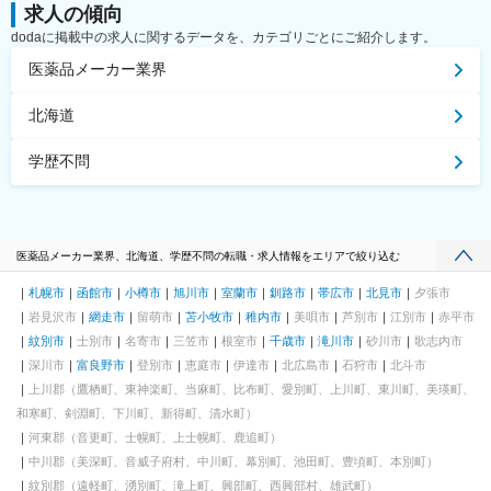
求人の傾向
dodaに掲載中の求人に関するデータを、カテゴリごとにご紹介します。
医薬品メーカー業界
北海道
学歴不問
医薬品メーカー業界、北海道、学歴不問の転職・求人情報をエリアで絞り込む
札幌市
函館市
小樽市
旭川市
室蘭市
釧路市
帯広市
北見市
夕張市
岩見沢市
網走市
留萌市
苫小牧市
稚内市
美唄市
芦別市
江別市
赤平市
紋別市
士別市
名寄市
三笠市
根室市
千歳市
滝川市
砂川市
歌志内市
深川市
富良野市
登別市
恵庭市
伊達市
北広島市
石狩市
北斗市
上川郡（鷹栖町、東神楽町、当麻町、比布町、愛別町、上川町、東川町、美瑛町、
和寒町、剣淵町、下川町、新得町、清水町）
河東郡（音更町、士幌町、上士幌町、鹿追町）
中川郡（美深町、音威子府村、中川町、幕別町、池田町、豊頃町、本別町）
紋別郡（遠軽町、湧別町、滝上町、興部町、西興部村、雄武町）