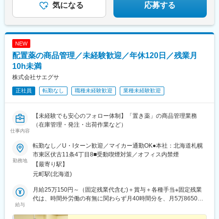
気になる
応募する
NEW
配置薬の商品管理／未経験歓迎／年休120日／残業月
10h未満
株式会社サエグサ
正社員
転勤なし
職種未経験歓迎
業種未経験歓迎
【未経験でも安心のフォロー体制】「置き薬」の商品管理業務
（在庫管理・発注・出荷作業など）
仕事内容
転勤なし／U・Iターン歓迎／マイカー通勤OK●本社：北海道札幌
市東区伏古11条4丁目8■受動喫煙対策／オフィス内禁煙
勤務地
【最寄り駅】
元町駅(北海道)
月給25万150円～（固定残業代含む)＋賞与＋各種手当※固定残業
代は、時間外労働の有無に関わらず月40時間分を、月5万8650円
給与
～支給上記を超える時間外労働分は追加で支給