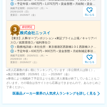
ビューを行い役員との面談を実施しています。
＜予定年収＞680万円～1,070万円＜賃金形態＞月給制＜賃金内訳＞月額（基本給）：335,000円～530,000円＜月給＞335,000円～530,000円＜昇給有無＞有＜残業手当＞有＜給与補足＞※年収概算には想定残業時間20時間分を含む・2025年度 全社平均残業時間：20時間・残業代全額支給（管理監督職については対象外)・賞与6か月分（2025年度実績）賃金はあくまでも目安の金額であり、選考を通じて上下する可能性があります。月給(月額)は固定手当を含めた表記です。
掲載予定期間：
2026/7/27（月）
〜
■組織構成：
2026/10/25（日）
12名(40歳～72歳)が在籍しています。
気になる
更新日：
2026/8/7（金）
部署や役職を問わず意見や提案が活発な社風です。新しいことへ
の挑戦を歓迎し、一人ひとりが主体的にチャレンジできる環境づ
締切間近
くりを大切にしています。
また、仕事とプライベートの両立を支援し、ワークライフバラン
株式会社ニッスイ
スを重視した働きやすい職場づくりに努めています。
【東京】人事/オープンポジション ※東証プライム上場／キャリアパ
ス◎／就業環境◎／福利厚生◎
変更の範囲：会社の定める業務
＜勤務地詳細＞本社住所：東京都港区西新橋1-3-1 西新橋スクエア勤務地最寄駅：東京メトロ線／内幸町駅受動喫煙対策：屋内全面禁煙変更の範囲：会社の定める事業所（リモートワーク含む）
＜予定年収＞630万円～900万円＜賃金形態＞月給制補足事項なし＜賃金内訳＞月額（基本給）：330,000円～448,000円＜月給＞330,000円～448,000円＜昇給有無＞有＜残業手当＞有＜給与補足＞※給与詳細は、経験・経歴を考慮のうえ、決定します。■賞与：年2回（6月・12月）※2026年 度見込（ 6.0ヶ月）※時間外、法定外休日勤務をした場合は30%の割増手当支給法定休日勤務の場合は、35%の割増手当支給賃金はあくまでも目安の金額であり、選考を通じて上下する可能性があります。月給(月額)は固定手当を含めた表記です。
掲載予定期間：
2026/5/21（木）
〜
2026/8/19（水）
気になる
更新日：
2026/6/27（土）
※求人応募数の多い順にランキングしています（非公開求人は除く）。
※集計対象期間：2026/8/1（土）～2026/8/7（金）
※事情により掲載終了予定日よりも前に求人募集が終了していることもご
ざいます。その場合は当サイトから応募はできませんので、あらかじめご
了承ください。
医薬品メーカー業界
の人気求人ランキングを詳しく見る