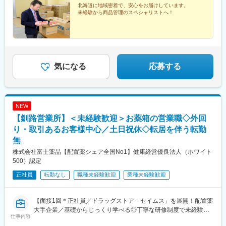
北海道に地域密着で、安心をお届けしています。
未経験から商品管理のスペシャリストへ！
気になる
応募する
NEW
【釧路営業所】＜未経験歓迎＞お薬箱の営業職◇外回
り・取引あるお客様中心／土日祝休◇転居を伴う転勤
無
株式会社富士薬品【配置薬シェア全国No1】健康経営優良法人（ホワイト
500）認定
正社員
転勤なし
職種未経験歓迎
業種未経験歓迎
【面接1回＊正社員／ドラッグストア「セイムス」を展開！配置薬
大手企業／基礎からじっくり学べる◎丁寧な研修制度で未経験の
仕事内容
方も安心／残業20h＊直行直帰可】