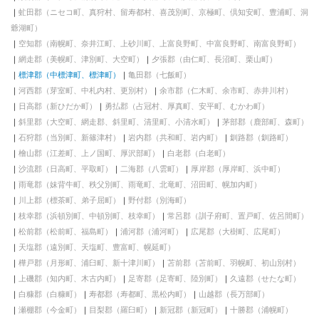
虻田郡（ニセコ町、真狩村、留寿都村、喜茂別町、京極町、倶知安町、豊浦町、洞
爺湖町）
空知郡（南幌町、奈井江町、上砂川町、上富良野町、中富良野町、南富良野町）
網走郡（美幌町、津別町、大空町）
夕張郡（由仁町、長沼町、栗山町）
標津郡（中標津町、標津町）
亀田郡（七飯町）
河西郡（芽室町、中札内村、更別村）
余市郡（仁木町、余市町、赤井川村）
日高郡（新ひだか町）
勇払郡（占冠村、厚真町、安平町、むかわ町）
斜里郡（大空町、網走郡、斜里町、清里町、小清水町）
茅部郡（鹿部町、森町）
石狩郡（当別町、新篠津村）
岩内郡（共和町、岩内町）
釧路郡（釧路町）
檜山郡（江差町、上ノ国町、厚沢部町）
白老郡（白老町）
沙流郡（日高町、平取町）
二海郡（八雲町）
厚岸郡（厚岸町、浜中町）
雨竜郡（妹背牛町、秩父別町、雨竜町、北竜町、沼田町、幌加内町）
川上郡（標茶町、弟子屈町）
野付郡（別海町）
枝幸郡（浜頓別町、中頓別町、枝幸町）
常呂郡（訓子府町、置戸町、佐呂間町）
松前郡（松前町、福島町）
浦河郡（浦河町）
広尾郡（大樹町、広尾町）
天塩郡（遠別町、天塩町、豊富町、幌延町）
樺戸郡（月形町、浦臼町、新十津川町）
苫前郡（苫前町、羽幌町、初山別村）
上磯郡（知内町、木古内町）
足寄郡（足寄町、陸別町）
久遠郡（せたな町）
白糠郡（白糠町）
寿都郡（寿都町、黒松内町）
山越郡（長万部町）
瀬棚郡（今金町）
目梨郡（羅臼町）
新冠郡（新冠町）
十勝郡（浦幌町）