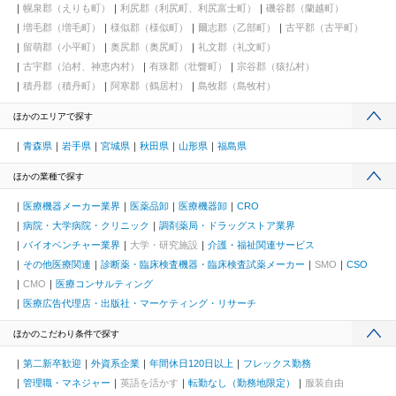
幌泉郡（えりも町）
利尻郡（利尻町、利尻富士町）
磯谷郡（蘭越町）
増毛郡（増毛町）
様似郡（様似町）
爾志郡（乙部町）
古平郡（古平町）
留萌郡（小平町）
奥尻郡（奥尻町）
礼文郡（礼文町）
古宇郡（泊村、神恵内村）
有珠郡（壮瞥町）
宗谷郡（猿払村）
積丹郡（積丹町）
阿寒郡（鶴居村）
島牧郡（島牧村）
ほかのエリアで探す
青森県
岩手県
宮城県
秋田県
山形県
福島県
ほかの業種で探す
医療機器メーカー業界
医薬品卸
医療機器卸
CRO
病院・大学病院・クリニック
調剤薬局・ドラッグストア業界
バイオベンチャー業界
大学・研究施設
介護・福祉関連サービス
その他医療関連
診断薬・臨床検査機器・臨床検査試薬メーカー
SMO
CSO
CMO
医療コンサルティング
医療広告代理店・出版社・マーケティング・リサーチ
ほかのこだわり条件で探す
第二新卒歓迎
外資系企業
年間休日120日以上
フレックス勤務
管理職・マネジャー
英語を活かす
転勤なし（勤務地限定）
服装自由