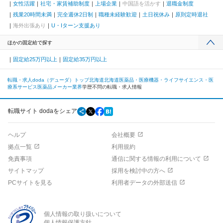
女性活躍
社宅・家賃補助制度
上場企業
中国語を活かす
退職金制度
残業20時間未満
完全週休2日制
職種未経験歓迎
土日祝休み
原則定時退社
海外出張あり
U・Iターン支援あり
ほかの固定給で探す
固定給25万円以上
固定給35万円以上
転職・求人doda（デューダ）トップ
北海道
北海道
医薬品・医療機器・ライフサイエンス・医
療系サービス
医薬品メーカー業界
学歴不問の転職・求人情報
転職サイト dodaをシェア
ヘルプ
会社概要
拠点一覧
利用規約
免責事項
通信に関する情報の利用について
サイトマップ
採用を検討中の方へ
PCサイトを見る
利用者データの外部送信
個人情報の取り扱いについて
個人情報保護方針