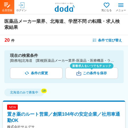
会員登録
ログイン
気になる
メニュー
医薬品メーカー業界、北海道、学歴不問
の転職・求人検
索結果
20
条件で並び替え
件
現在の検索条件
[勤務地]北海道 [業種]医薬品メーカー業界-医薬品・医療機器・ライフサイエンス・医療系サービス [こだわり条件ピックアップ]学歴不問 [詳細条件](募集・採用情報)学歴不問
新着求人をいつでもチェック
条件の変更
この条件を保存
北海道
のみで募集中
NEW
置き薬のルート営業／創業104年の安定企業／社用車通
勤OK
株式会社サエグサ