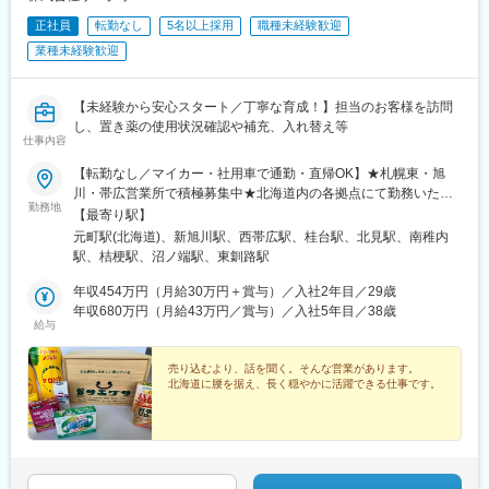
正社員
転勤なし
5名以上採用
職種未経験歓迎
業種未経験歓迎
【未経験から安心スタート／丁寧な育成！】担当のお客様を訪問
し、置き薬の使用状況確認や補充、入れ替え等
仕事内容
【転勤なし／マイカー・社用車で通勤・直帰OK】★札幌東・旭
川・帯広営業所で積極募集中★北海道内の各拠点にて勤務いただ
勤務地
きます。★希望を考慮の上、配属先を決定します。＜採用強化
【最寄り駅】
中！＞■札幌東営業所：札幌市東区伏古11条4丁目8■旭川営業所：
元町駅(北海道)、新旭川駅、西帯広駅、桂台駅、北見駅、南稚内
旭川市末広東2条4丁目8-12■帯広営業所：帯広市西24条南3丁目
駅、桔梗駅、沼ノ端駅、東釧路駅
15-17＜こちらの拠点でも募集♪＞■網走営業所：網走市南9条西3
丁目2■北見営業所：北見市高栄東町2丁目10-17■稚内営業所：稚
年収454万円（月給30万円＋賞与）／入社2年目／29歳
内市こまどり5丁目4-10■函館営業所：函館市西桔梗町589-203■苫
年収680万円（月給43万円／賞与）／入社5年目／38歳
給与
小牧営業所：苫小牧市明野元町2丁目13-17■釧路営業所：釧路市
愛国東1丁目8-2受動喫煙対策：分煙（屋内禁煙）
売り込むより、話を聞く。そんな営業があります。
北海道に腰を据え、長く穏やかに活躍できる仕事です。