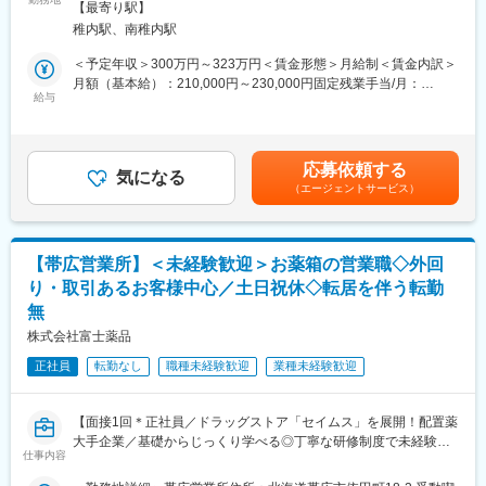
ンに訪問します。
【最寄り駅】
箱）や健康食品の提案をお任せします。
★困ったら先輩社員に相談しやすい雰囲気です！
稚内駅、南稚内駅
※既に、取引のあるお客様先を訪問するスタイルです。
＜専門資格を取得できる＞
＜予定年収＞300万円～323万円＜賃金形態＞月給制＜賃金内訳＞
＜仕事の流れ＞
・入社後は、医薬品販売の専門知識を身につけるために、登録販
月額（基本給）：210,000円～230,000円固定残業手当/月：
配置薬や健康食品、サプリメントの使用頻度に合わせて、1～6ヵ
給与
売者資格を取得していただきます。（取得率90％以上）
35,796円～39,205円（固定残業時間22時間30分/月）超過した時
月に1回程度のペースでお客様宅を訪問
・資格取得にあたっては、無料で支援を行いますのでご安心くだ
間外労働の残業手当は追加支給＜月給＞245,796円～269,205円
※社用車（軽自動車）に乗って、1日あたり16～18軒程のお客様宅
さい。
（一律手当を含む）＜昇給有無＞有＜残業手当＞有＜給与補足＞※
へ訪問をします。
・資格取得後は、資格手当として給与にも反映されます。
年収は当社規定に基づき、年齢や経験に応じて決定します。・昇
応募依頼する
気になる
給：年1回（4月）＜モデル給与＞※入社3年目平均基本給＋各種手
（エージェントサービス）
・配置薬や健康食品の期限管理
■働き方：
当＋業績連動給→総支給月額344,141円※業績連動給：月の予算達
・使った分の配置薬を補充
・基本土日祝休み／年3回の大型連休あり
成や売り上げに対して支払われます賃金はあくまでも目安の金額
・使用したお薬代金の集金
・残業20h以内
であり、選考を通じて上下する可能性があります。月給(月額)は固
・健康相談、新商品・サービスのご提案 など
・スケジュールに合わせて直行直帰可
定手当を含めた表記です。
【帯広営業所】＜未経験歓迎＞お薬箱の営業職◇外回
・転居を伴う転勤はありません
り・取引あるお客様中心／土日祝休◇転居を伴う転勤
※一部、新たに配置薬を置いていただくお客様への訪問がありま
無
す。
■やりがい：
└配置薬は無料でおけるので、お客様も抵抗なく置いてくれる製
・最近、健康のことで困っていることがないかなど、親身にお話
株式会社富士薬品
品です。
を聞くことで、お客様と信頼関係を築き、お客様の健康管理に貢
正社員
転勤なし
職種未経験歓迎
業種未経験歓迎
献することができます。
■未経験の方も安心！充実した研修制度：
・「この薬すごく効き目があって良かったよ。」「こないだのリ
・入社直後～2週間 ： OJT形式で、薬の種類や成分など基礎知識
ンゴ酢美味しかった！ちょうどまた買おうと思ってたの。来てく
【面接1回＊正社員／ドラッグストア「セイムス」を展開！配置薬
を身につけます。
れてありがとう。」など、「ありがとう」という言葉が一番のや
大手企業／基礎からじっくり学べる◎丁寧な研修制度で未経験の
・入社2週間～1カ月 ： 先輩社員に同行し、仕事の流れを学びま
りがいです。
仕事内容
方も安心／残業20h＊直行直帰可】
す。「会話のコツ」や「商品のご案内方法」といった実践的なス
キルを習得します。