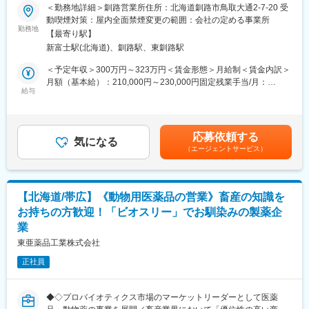
＜勤務地詳細＞釧路営業所住所：北海道釧路市鳥取大通2-7-20 受
■職務内容：
動喫煙対策：屋内全面禁煙変更の範囲：会社の定める事業所
担当エリアのお客様（個人宅や企業）へ訪問し、配置薬（お薬
勤務地
【最寄り駅】
箱）や健康食品の提案をお任せします。
新富士駅(北海道)、釧路駅、東釧路駅
※既に、取引のあるお客様先を訪問するスタイルです。
＜予定年収＞300万円～323万円＜賃金形態＞月給制＜賃金内訳＞
＜仕事の流れ＞
月額（基本給）：210,000円～230,000円固定残業手当/月：
配置薬や健康食品、サプリメントの使用頻度に合わせて、1～6ヵ
給与
35,796円～39,205円（固定残業時間22時間30分/月）超過した時
月に1回程度のペースでお客様宅を訪問
間外労働の残業手当は追加支給＜月給＞245,796円～269,205円
※社用車（軽自動車）に乗って、1日あたり16～18軒程のお客様宅
（一律手当を含む）＜昇給有無＞有＜残業手当＞有＜給与補足＞※
へ訪問をします。
年収は当社規定に基づき、年齢や経験に応じて決定します。・昇
応募依頼する
気になる
給：年1回（4月）＜モデル給与＞※入社3年目平均基本給＋各種手
（エージェントサービス）
・配置薬や健康食品の期限管理
当＋業績連動給→総支給月額344,141円※業績連動給：月の予算達
・使った分の配置薬を補充
成や売り上げに対して支払われます賃金はあくまでも目安の金額
・使用したお薬代金の集金
であり、選考を通じて上下する可能性があります。月給(月額)は固
・健康相談、新商品・サービスのご提案 など
定手当を含めた表記です。
【北海道/帯広】《動物用医薬品の営業》畜産の知識を
お持ちの方歓迎！「ビオスリー」でお馴染みの製薬企
※一部、新たに配置薬を置いていただくお客様への訪問がありま
業
す。
└配置薬は無料でおけるので、お客様も抵抗なく置いてくれる製
東亜薬品工業株式会社
品です。
正社員
■未経験の方も安心！充実した研修制度：
・入社直後～2週間 ： OJT形式で、薬の種類や成分など基礎知識
◆◇プロバイオティクス市場のマーケットリーダーとして医薬
を身につけます。