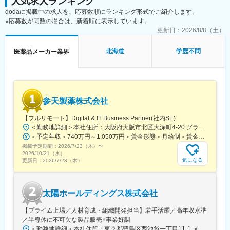
人気求人ランキング
＜取扱商材＞
います。
dodaに掲載中の求人を、応募数順にランキング形式でご紹介します。
現在はOTC医薬品が中心で、内服固形剤（鎮痛薬など）、外用剤
また当社は、研究開発センターを中心に国内外の大学や研究機関
※応募数が同数の場合は、新着順に表示しています。
（点鼻薬、虫刺され薬など）のNB品・PB品を取り扱っていま
との強力な連携によりバイオ技術をも駆使した新しい医療ニーズ
す。
更新日：
2026/8/8（土）
に対応した、より良い製品の創出に努めています。
今後は健康食品や機能性表示食品などの分野へ事業領域が広がる
可能性もあります。
北海道
学歴不問
医薬品メーカー業界
＜働き方＞
社用車を利用して営業活動を行います。
担当エリアや担当社数、出張頻度はご経験やスキルに応じて決定
します。
参天製薬株式会社
新規開拓営業をお任せします。
【フルリモート】Digital & IT Business Partner(社内SE)
■入社後の流れ：
＜勤務地詳細＞本社住所：大阪府大阪市北区大深町4-20 グランフロント大阪タワーA25F勤務地最寄駅：JR各線／大阪駅受動喫煙対策：屋内全面禁煙変更の範囲：会社の定める事業所（リモートワーク含む）
配属部署にてOJTを開始し、先輩社員との商談同行や引継ぎを通
＜予定年収＞740万円～1,050万円＜賃金形態＞月給制＜賃金内訳＞月額（基本給）：540,000円～770,000円＜月給＞540,000円～770,000円＜昇給有無＞有＜残業手当＞有＜給与補足＞※経験・能力等を考慮の上、当社規定により決定します。■賞与：年1回支給■基本給改定：年1回（4月）賃金はあくまでも目安の金額であり、選考を通じて上下する可能性があります。月給(月額)は固定手当を含めた表記です。
じて、担当顧客や営業活動について理解を深めていただきます。
掲載予定期間：
2026/7/23（木）
〜
独り立ちの時期は一律ではなく、習熟度や経験に応じて判断する
2026/10/21（水）
ため、安心して業務に取り組める環境です。
気になる
更新日：
2026/7/23（木）
■評価制度について：
担当顧客ごとに設定された目標（売上、利益）をもとに既存先や
太陽ホールディングス株式会社
新規先への営業活動を行っています。
目標の達成状況は評価項目の一つですが、達成率以外に、取り組
【プライム上場／人材育成・組織開発担当】若手活躍／高年収水準
み内容も踏まえて評価しています。
／半導体に不可欠な製品販売×事業好調
会社全体としては、個人ごとに目標シートを作成し半期ごとにレ
＜勤務地詳細＞本社住所：東京都豊島区西池袋一丁目11-1 メトロポリタンプラザビル16F勤務地最寄駅：各線／池袋駅受動喫煙対策：屋内全面禁煙変更の範囲：会社の定める事業所（リモートワーク含む）