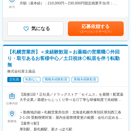
＜仕事の流れ＞
・入社後は、医薬品販売の専門知識を身につけるために、登録販
月額（基本給）：210,000円～230,000円固定残業手当/月：
配置薬や健康食品、サプリメントの使用頻度に合わせて、1～6ヵ
給与
売者資格を取得していただきます。（取得率90％以上）
35,796円～39,205円（固定残業時間22時間30分/月）超過した時
月に1回程度のペースでお客様宅を訪問
・資格取得にあたっては、無料で支援を行いますのでご安心くだ
間外労働の残業手当は追加支給＜月給＞245,796円～269,205円
※社用車（軽自動車）に乗って、1日あたり16～18軒程のお客様宅
さい。
（一律手当を含む）＜昇給有無＞有＜残業手当＞有＜給与補足＞※
へ訪問をします。
・資格取得後は、資格手当として給与にも反映されます。
年収は当社規定に基づき、年齢や経験に応じて決定します。・昇
応募依頼する
気になる
給：年1回（4月）＜モデル給与＞※入社3年目平均基本給＋各種手
（エージェントサービス）
・配置薬や健康食品の期限管理
■働き方：
当＋業績連動給→総支給月額344,141円※業績連動給：月の予算達
・使った分の配置薬を補充
・基本土日祝休み／年3回の大型連休あり
成や売り上げに対して支払われます賃金はあくまでも目安の金額
・使用したお薬代金の集金
・残業20h以内
であり、選考を通じて上下する可能性があります。月給(月額)は固
・健康相談、新商品・サービスのご提案 など
・スケジュールに合わせて直行直帰可
定手当を含めた表記です。
【札幌営業所】＜未経験歓迎＞お薬箱の営業職◇外回
・転居を伴う転勤はありません
り・取引あるお客様中心／土日祝休◇転居を伴う転勤
※一部、新たに配置薬を置いていただくお客様への訪問がありま
無
す。
■やりがい：
└配置薬は無料でおけるので、お客様も抵抗なく置いてくれる製
・最近、健康のことで困っていることがないかなど、親身にお話
株式会社富士薬品
品です。
を聞くことで、お客様と信頼関係を築き、お客様の健康管理に貢
正社員
転勤なし
職種未経験歓迎
業種未経験歓迎
献することができます。
■未経験の方も安心！充実した研修制度：
・「この薬すごく効き目があって良かったよ。」「こないだのリ
・入社直後～2週間 ： OJT形式で、薬の種類や成分など基礎知識
ンゴ酢美味しかった！ちょうどまた買おうと思ってたの。来てく
【面接1回＊正社員／ドラッグストア「セイムス」を展開！配置薬
を身につけます。
れてありがとう。」など、「ありがとう」という言葉が一番のや
大手企業／基礎からじっくり学べる◎丁寧な研修制度で未経験の
・入社2週間～1カ月 ： 先輩社員に同行し、仕事の流れを学びま
りがいです。
仕事内容
方も安心／残業20h＊直行直帰可】
す。「会話のコツ」や「商品のご案内方法」といった実践的なス
キルを習得します。
＜勤務地詳細＞札幌営業所住所：北海道札幌市厚別区厚別西三条
変更の範囲：会社の定める業務
■職務内容：
・入社1カ月以降 ： 慣れてきたら独り立ち。既存のお客様をメイ
2-1-26 受動喫煙対策：屋内全面禁煙変更の範囲：会社の定める事
担当エリアのお客様（個人宅や企業）へ訪問し、配置薬（お薬
勤務地
ンに訪問します。
業所
【最寄り駅】
箱）や健康食品の提案をお任せします。
★困ったら先輩社員に相談しやすい雰囲気です！
厚別駅、新札幌駅、新さっぽろ駅