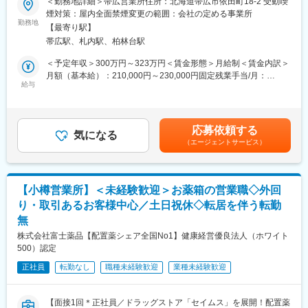
＜勤務地詳細＞帯広営業所住所：北海道帯広市依田町18-2 受動喫
変更の範囲：会社の定める業務
■職務内容：
・入社1カ月以降 ： 慣れてきたら独り立ち。既存のお客様をメイ
煙対策：屋内全面禁煙変更の範囲：会社の定める事業所
担当エリアのお客様（個人宅や企業）へ訪問し、配置薬（お薬
勤務地
ンに訪問します。
【最寄り駅】
箱）や健康食品の提案をお任せします。
★困ったら先輩社員に相談しやすい雰囲気です！
帯広駅、札内駅、柏林台駅
※既に、取引のあるお客様先を訪問するスタイルです。
＜専門資格を取得できる＞
＜予定年収＞300万円～323万円＜賃金形態＞月給制＜賃金内訳＞
＜仕事の流れ＞
・入社後は、医薬品販売の専門知識を身につけるために、登録販
月額（基本給）：210,000円～230,000円固定残業手当/月：
配置薬や健康食品、サプリメントの使用頻度に合わせて、1～6ヵ
給与
売者資格を取得していただきます。（取得率90％以上）
35,796円～39,205円（固定残業時間22時間30分/月）超過した時
月に1回程度のペースでお客様宅を訪問
・資格取得にあたっては、無料で支援を行いますのでご安心くだ
間外労働の残業手当は追加支給＜月給＞245,796円～269,205円
※社用車（軽自動車）に乗って、1日あたり16～18軒程のお客様宅
さい。
（一律手当を含む）＜昇給有無＞有＜残業手当＞有＜給与補足＞※
へ訪問をします。
・資格取得後は、資格手当として給与にも反映されます。
年収は当社規定に基づき、年齢や経験に応じて決定します。・昇
応募依頼する
気になる
給：年1回（4月）＜モデル給与＞※入社3年目平均基本給＋各種手
（エージェントサービス）
・配置薬や健康食品の期限管理
■働き方：
当＋業績連動給→総支給月額344,141円※業績連動給：月の予算達
・使った分の配置薬を補充
・基本土日祝休み／年3回の大型連休あり
成や売り上げに対して支払われます賃金はあくまでも目安の金額
・使用したお薬代金の集金
・残業20h以内
であり、選考を通じて上下する可能性があります。月給(月額)は固
・健康相談、新商品・サービスのご提案 など
・スケジュールに合わせて直行直帰可
定手当を含めた表記です。
【小樽営業所】＜未経験歓迎＞お薬箱の営業職◇外回
・転居を伴う転勤はありません
り・取引あるお客様中心／土日祝休◇転居を伴う転勤
※一部、新たに配置薬を置いていただくお客様への訪問がありま
無
す。
■やりがい：
└配置薬は無料でおけるので、お客様も抵抗なく置いてくれる製
・最近、健康のことで困っていることがないかなど、親身にお話
株式会社富士薬品【配置薬シェア全国No1】健康経営優良法人（ホワイト
品です。
を聞くことで、お客様と信頼関係を築き、お客様の健康管理に貢
500）認定
献することができます。
正社員
転勤なし
職種未経験歓迎
業種未経験歓迎
■未経験の方も安心！充実した研修制度：
・「この薬すごく効き目があって良かったよ。」「こないだのリ
・入社直後～2週間 ： OJT形式で、薬の種類や成分など基礎知識
ンゴ酢美味しかった！ちょうどまた買おうと思ってたの。来てく
を身につけます。
れてありがとう。」など、「ありがとう」という言葉が一番のや
【面接1回＊正社員／ドラッグストア「セイムス」を展開！配置薬
・入社2週間～1カ月 ： 先輩社員に同行し、仕事の流れを学びま