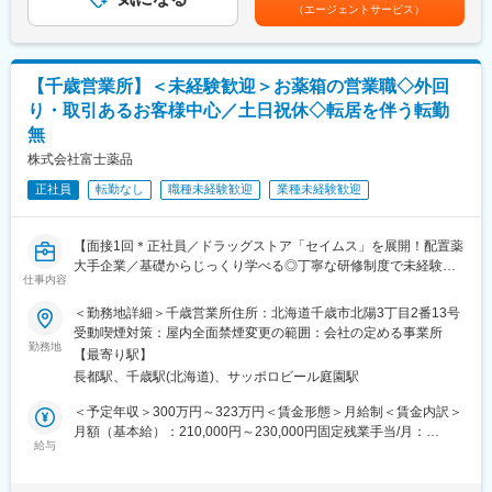
給：年1回（4月）＜モデル給与＞※入社3年目平均基本給＋各種手
（エージェントサービス）
・配置薬や健康食品の期限管理
■働き方：
当＋業績連動給→総支給月額344,141円※業績連動給：月の予算達
・使った分の配置薬を補充
・基本土日祝休み／年3回の大型連休あり
成や売り上げに対して支払われます賃金はあくまでも目安の金額
・使用したお薬代金の集金
・残業20h以内
であり、選考を通じて上下する可能性があります。月給(月額)は固
・健康相談、新商品・サービスのご提案 など
・スケジュールに合わせて直行直帰可
定手当を含めた表記です。
【千歳営業所】＜未経験歓迎＞お薬箱の営業職◇外回
・転居を伴う転勤はありません
り・取引あるお客様中心／土日祝休◇転居を伴う転勤
※一部、新たに配置薬を置いていただくお客様への訪問がありま
無
す。
■やりがい：
└配置薬は無料でおけるので、お客様も抵抗なく置いてくれる製
・最近、健康のことで困っていることがないかなど、親身にお話
株式会社富士薬品
品です。
を聞くことで、お客様と信頼関係を築き、お客様の健康管理に貢
正社員
転勤なし
職種未経験歓迎
業種未経験歓迎
献することができます。
■未経験の方も安心！充実した研修制度：
・「この薬すごく効き目があって良かったよ。」「こないだのリ
・入社直後～2週間 ： OJT形式で、薬の種類や成分など基礎知識
ンゴ酢美味しかった！ちょうどまた買おうと思ってたの。来てく
【面接1回＊正社員／ドラッグストア「セイムス」を展開！配置薬
を身につけます。
れてありがとう。」など、「ありがとう」という言葉が一番のや
大手企業／基礎からじっくり学べる◎丁寧な研修制度で未経験の
・入社2週間～1カ月 ： 先輩社員に同行し、仕事の流れを学びま
りがいです。
仕事内容
方も安心／残業20h＊直行直帰可】
す。「会話のコツ」や「商品のご案内方法」といった実践的なス
キルを習得します。
＜勤務地詳細＞千歳営業所住所：北海道千歳市北陽3丁目2番13号
変更の範囲：会社の定める業務
■職務内容：
・入社1カ月以降 ： 慣れてきたら独り立ち。既存のお客様をメイ
受動喫煙対策：屋内全面禁煙変更の範囲：会社の定める事業所
担当エリアのお客様（個人宅や企業）へ訪問し、配置薬（お薬
勤務地
ンに訪問します。
【最寄り駅】
箱）や健康食品の提案をお任せします。
★困ったら先輩社員に相談しやすい雰囲気です！
長都駅、千歳駅(北海道)、サッポロビール庭園駅
※既に、取引のあるお客様先を訪問するスタイルです。
＜専門資格を取得できる＞
＜予定年収＞300万円～323万円＜賃金形態＞月給制＜賃金内訳＞
＜仕事の流れ＞
・入社後は、医薬品販売の専門知識を身につけるために、登録販
月額（基本給）：210,000円～230,000円固定残業手当/月：
配置薬や健康食品、サプリメントの使用頻度に合わせて、1～6ヵ
給与
売者資格を取得していただきます。（取得率90％以上）
35,796円～39,205円（固定残業時間22時間30分/月）超過した時
月に1回程度のペースでお客様宅を訪問
・資格取得にあたっては、無料で支援を行いますのでご安心くだ
間外労働の残業手当は追加支給＜月給＞245,796円～269,205円
※社用車（軽自動車）に乗って、1日あたり16～18軒程のお客様宅
さい。
（一律手当を含む）＜昇給有無＞有＜残業手当＞有＜給与補足＞※