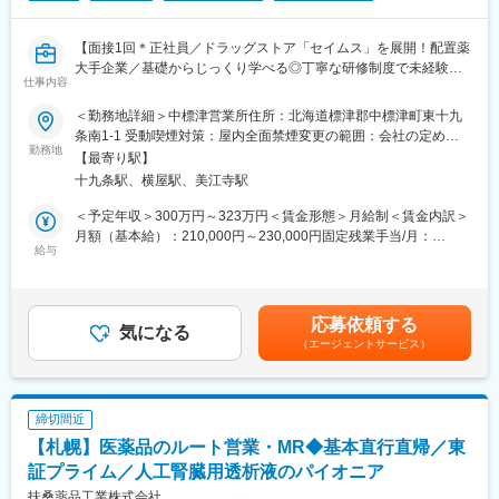
・入社直後～2週間 ： OJT形式で、薬の種類や成分など基礎知識
れてありがとう。」など、「ありがとう」という言葉が一番のや
を身につけます。
りがいです。
【面接1回＊正社員／ドラッグストア「セイムス」を展開！配置薬
・入社2週間～1カ月 ： 先輩社員に同行し、仕事の流れを学びま
大手企業／基礎からじっくり学べる◎丁寧な研修制度で未経験の
す。「会話のコツ」や「商品のご案内方法」といった実践的なス
変更の範囲：会社の定める業務
仕事内容
方も安心／残業20h＊直行直帰可】
キルを習得します。
・入社1カ月以降 ： 慣れてきたら独り立ち。既存のお客様をメイ
＜勤務地詳細＞中標津営業所住所：北海道標津郡中標津町東十九
■職務内容：
ンに訪問します。
条南1-1 受動喫煙対策：屋内全面禁煙変更の範囲：会社の定める
担当エリアのお客様（個人宅や企業）へ訪問し、配置薬（お薬
勤務地
★困ったら先輩社員に相談しやすい雰囲気です！
場所
【最寄り駅】
箱）や健康食品の提案をお任せします。
十九条駅、横屋駅、美江寺駅
※既に、取引のあるお客様先を訪問するスタイルです。
＜専門資格を取得できる＞
・入社後は、医薬品販売の専門知識を身につけるために、登録販
＜予定年収＞300万円～323万円＜賃金形態＞月給制＜賃金内訳＞
＜仕事の流れ＞
売者資格を取得していただきます。（取得率90％以上）
月額（基本給）：210,000円～230,000円固定残業手当/月：
配置薬や健康食品、サプリメントの使用頻度に合わせて、1～6ヵ
給与
・資格取得にあたっては、無料で支援を行いますのでご安心くだ
35,796円～39,205円（固定残業時間22時間30分/月）超過した時
月に1回程度のペースでお客様宅を訪問
さい。
間外労働の残業手当は追加支給＜月給＞245,796円～269,205円
※社用車（軽自動車）に乗って、1日あたり16～18軒程のお客様宅
・資格取得後は、資格手当として給与にも反映されます。
（一律手当を含む）＜昇給有無＞有＜残業手当＞有＜給与補足＞※
へ訪問をします。
年収は当社規定に基づき、年齢や経験に応じて決定します。・昇
応募依頼する
気になる
■働き方：
給：年1回（4月）＜モデル給与＞※入社3年目平均基本給＋各種手
（エージェントサービス）
・配置薬や健康食品の期限管理
・基本土日祝休み／年3回の大型連休あり
当＋業績連動給→総支給月額344,141円※業績連動給：月の予算達
・使った分の配置薬を補充
・残業20h以内
成や売り上げに対して支払われます賃金はあくまでも目安の金額
・使用したお薬代金の集金
・スケジュールに合わせて直行直帰可
であり、選考を通じて上下する可能性があります。月給(月額)は固
・健康相談、新商品・サービスのご提案 など
・転居を伴う転勤はありません
定手当を含めた表記です。
締切間近
【札幌】医薬品のルート営業・MR◆基本直行直帰／東
※一部、新たに配置薬を置いていただくお客様への訪問がありま
■やりがい：
す。
証プライム／人工腎臓用透析液のパイオニア
・最近、健康のことで困っていることがないかなど、親身にお話
└配置薬は無料でおけるので、お客様も抵抗なく置いてくれる製
を聞くことで、お客様と信頼関係を築き、お客様の健康管理に貢
扶桑薬品工業株式会社