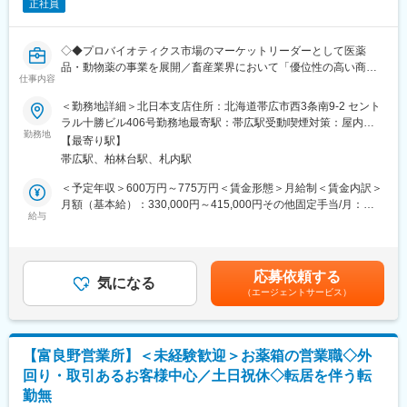
変更の範囲：会社の定める業務
正社員
└配置薬は無料でおけるので、お客様も抵抗なく置いてくれる製
品です。
◇◆プロバイオティクス市場のマーケットリーダーとして医薬
■キャリアパス／評価体制
品・動物薬の事業を展開／畜産業界において「優位性の高い商
（1）キャリアパス
仕事内容
品」を”自信”をもって提案できます◆◇
・社員 → 主任 → 所長 → 課長 → 部長と着実にステップアップが
＜勤務地詳細＞北日本支店住所：北海道帯広市西3条南9-2 セント
可能です。
■業務内容：
ラル十勝ビル406号勤務地最寄駅：帯広駅受動喫煙対策：屋内全
・昇給1回／最短3年で営業所所長になった実績あり
「ビオスリー」を代表とする製薬企業の当社にて「動物用医薬
勤務地
面禁煙変更の範囲：会社の定める事業所
・年功序列ではなく、実績と姿勢を見て判断
【最寄り駅】
品」の営業をお任せいたします
努力やプロセスもしっかり評価される制度があります。
帯広駅、柏林台駅、札内駅
・代理店や獣医師、畜産生産者への訪問（売上進捗、案件などの
打ち合わせ等）
＜予定年収＞600万円～775万円＜賃金形態＞月給制＜賃金内訳＞
（2）半期ごとの評価で、頑張りが収入に反映
・販売代理店や特約店との同行訪問、関係性の構築
月額（基本給）：330,000円～415,000円その他固定手当/月：
・評価は半年ごとに実施
・支店の予実管理,販売戦略の策定
給与
25,000円～40,000円＜月給＞355,000円～455,000円＜昇給有無
・個人成績をもとに、業績連動給として毎月の給与に上乗せ
・データやエビデンスに基づく製品効果のプレゼンテーション
＞有＜残業手当＞有＜給与補足＞■昇給：年1回■賞与：年2回
最初は思うように数字が出なくても、続けていく中で評価が積み
・市場調査、ニーズのヒアリングに基づくフィードバック
（5.75カ月分程度）■管理職採用の場合は役職手当：40,000円
上がる仕組みになっています。
・勉強会の実施/学会やセミナーの企画および参加（ブース展示な
（就任時より支給）■出張発生時は別途日当あり（社内規程に準ず
応募依頼する
ど）
気になる
る）※給与・管理職検討はご経験・スキル等を判断し検討を致しま
■研修制度：
（エージェントサービス）
※ご経験に応じて一部若手メンバーのフォロー等もお任せする可能
す。※管理職採用の場合は時間外手当は発生しません。賃金はあく
・入社直後～2週間 ： OJT形式で、薬の種類や成分など基礎知識
性有
までも目安の金額であり、選考を通じて上下する可能性がありま
を身につけます。
す。月給(月額)は固定手当を含めた表記です。
・入社2週間～1カ月 ： 先輩社員に同行し、仕事の流れを学びま
≪訪問先例≫
す。「会話のコツ」や「商品のご案内方法」といった実践的なス
【富良野営業所】＜未経験歓迎＞お薬箱の営業職◇外
・生産者：牛・豚・鶏・水産
キルを習得します。
回り・取引あるお客様中心／土日祝休◇転居を伴う転
・獣医師：農業共済組合（NOSAI）・開業医など
・入社1カ月以降 ： 慣れてきたら独り立ち。既存のお客様をメイ
勤無
・関係機関：JA・官公庁など
ンに訪問します。