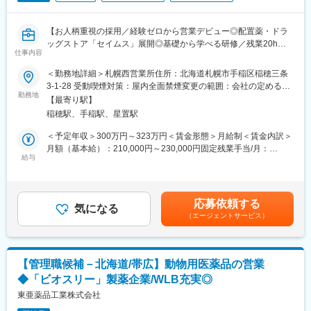
食の安全や動物を健康を守る社会貢献性の高いに仕事に挑戦でき
ます。
【お人柄重視の採用／経験ゼロから営業デビュー◎配置薬・ドラ
他社と差別化された独自配合の当社製品は市場の中でも優位性が
ッグストア「セイムス」展開◎基礎から学べる研修／残業20h以
高く、自信をもって提案することが可能です。戦略に基づきエリ
仕事内容
内＊直行直帰可・基本土日祝休み／面接1回】
アにあった提案活動を進められる環境で、営業としての”やりが
＜勤務地詳細＞札幌西営業所住所：北海道札幌市手稲区稲穂三条
い”を感じながら大きく成長できる環境です。
■職務内容：
3-1-28 受動喫煙対策：屋内全面禁煙変更の範囲：会社の定める事
既にお取引のある個人宅・法人のお客様を定期的に訪問し、配置
勤務地
業所
■組織体制：
【最寄り駅】
薬（救急箱）と健康食品の点検・補充・健康相談を行う営業で
動物薬営業部は北日本／東日本／西日本の3支店で構成されていま
稲穂駅、手稲駅、星置駅
す。
す
「薬を売る」のではなく、「人として信頼される」営業であり、
＜予定年収＞300万円～323万円＜賃金形態＞月給制＜賃金内訳＞
「北日本支店」への配属となり、支店長1名、営業担当者3名と共
お客様の体調や生活背景に寄り添い、感謝される仕事です。
月額（基本給）：210,000円～230,000円固定残業手当/月：
に北海道エリア全域を担当します
給与
35,796円～39,205円（固定残業時間22時間30分/月）超過した時
＜仕事の流れ＞
間外労働の残業手当は追加支給＜月給＞245,796円～269,205円
■主力製品：
配置薬や健康食品、サプリメントの使用頻度に合わせて、1～6ヵ
（一律手当を含む）＜昇給有無＞有＜残業手当＞有＜給与補足＞※
1963年に発売された活性生菌製剤「ビオスリー」をはじめ腸内細
月に1回程度のペースでお客様宅を訪問
年収は当社規定に基づき、年齢や経験に応じて決定します。・昇
菌のバランスを整え健康を維持する数々の医薬品を菌の培養から
応募依頼する
※社用車（軽自動車）に乗ってお客様宅へ訪問をします。（1件あ
気になる
給：年1回（4月）＜モデル給与＞※入社3年目平均基本給＋各種手
製剤化まで一貫した品質重視の生産体制により開発・製造してい
（エージェントサービス）
たり20～30分程度）
当＋業績連動給→総支給月額344,141円※業績連動給：月の予算達
ます
・配置薬や健康食品の期限管理
成や売り上げに対して支払われます。賃金はあくまでも目安の金
乳酸菌、酪酸菌、糖化菌、3つの力を活かしたビオスリーを配合し
・使った分の配置薬を補充
額であり、選考を通じて上下する可能性があります。月給(月額)は
た製品は、医療用医薬品、一般用医薬品、健康食品原料、動物用
・使用したお薬代金の集金
固定手当を含めた表記です。
医薬品、混合飼料、水産用混合飼料などさまざまの分野に利用さ
【管理職候補－北海道/帯広】動物用医薬品の営業
・健康相談、新商品・サービスのご提案 など
れています。今後は医薬品のみならず、農業などの新しい市場へ
◆「ビオスリー」製薬企業/WLB充実◎
の進出拡大を目指しています。
※一部、新たに配置薬を置いていただくお客様への訪問がありま
東亜薬品工業株式会社
す。