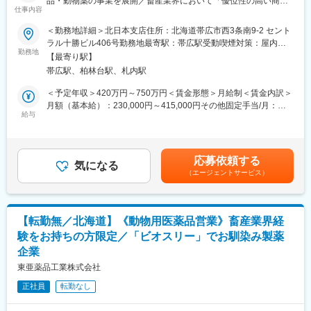
品・動物薬の事業を展開／畜産業界において「優位性の高い商
・入社2週間～1カ月 ： 先輩社員に同行し、仕事の流れを学びま
仕事内容
品」を”自信”をもって提案できます／畜産経験をお持ちの方等歓迎
す。「会話のコツ」や「商品のご案内方法」といった実践的なス
いたします！◆◇
キルを習得します。
＜勤務地詳細＞北日本支店住所：北海道帯広市西3条南9-2 セント
・入社1カ月以降 ： 慣れてきたら独り立ち。既存のお客様をメイ
ラル十勝ビル406号勤務地最寄駅：帯広駅受動喫煙対策：屋内全
■業務内容：
勤務地
ンに訪問します。
面禁煙変更の範囲：本文参照
【最寄り駅】
「ビオスリー」を代表とする製薬企業の当社にて「動物用医薬
★困ったら先輩社員に相談しやすい雰囲気です！
帯広駅、柏林台駅、札内駅
品」の営業をお任せいたします
・代理店や獣医師、畜産生産者への訪問（売上進捗、案件などの
＜専門資格を取得できる＞
＜予定年収＞420万円～750万円＜賃金形態＞月給制＜賃金内訳＞
打ち合わせ等）
・入社後は、医薬品販売の専門知識を身につけるために、登録販
月額（基本給）：230,000円～415,000円その他固定手当/月：
・販売代理店や特約店との同行訪問、関係性の構築
給与
売者資格を取得していただきます。（取得率90％以上）
15,000円～25,000円＜月給＞245,000円～440,000円＜昇給有無
・データやエビデンスに基づく製品効果のプレゼンテーション
・資格取得にあたっては、無料で支援を行いますのでご安心くだ
＞有＜残業手当＞有＜給与補足＞■昇給：年1回■賞与：年2回
・市場調査、ニーズのヒアリングに基づくフィードバック
さい。
（5.75カ月分程度）■出張時は別途日当あり（社内規程に準ずる）
・勉強会の実施
・資格取得後は、資格手当として給与にも反映されます。
※給与詳細はこれまでの経験・スキル・年齢に応じて決定します。
応募依頼する
・学会やセミナーの企画および参加（ブース展示など）
気になる
※管理職採用の場合は時間外手当は発生しません。賃金はあくまで
（エージェントサービス）
■働き方：
も目安の金額であり、選考を通じて上下する可能性があります。
≪訪問先例≫
・基本土日祝休み／年3回の大型連休あり
月給(月額)は固定手当を含めた表記です。
・生産者：牛・豚・鶏・水産
・残業20h以内
・獣医師：農業共済組合（NOSAI）・開業医など
・スケジュールに合わせて直行直帰可
【転勤無／北海道】《動物用医薬品営業》畜産業界経
・関係機関：JA・官公庁など
・転居を伴う転勤はありません
験をお持ちの方限定／「ビオスリー」でお馴染み製薬
企業
■営業スタイル：
■やりがい：
各支店または駐在地から、特約代理店・獣医師・生産者（養牛・
・最近、健康のことで困っていることがないかなど、親身にお話
東亜薬品工業株式会社
養豚・養鶏・水産）を訪問し「ビオスリー」を中心とした製品を
を聞くことで、お客様と信頼関係を築き、お客様の健康管理に貢
正社員
転勤なし
販売する営業活動を行っていただきます。一人ひとりが各エリア
献することができます。
の販売計画を担っており、情報提供やサービスなど製品を通じて
・「この薬すごく効き目があって良かったよ。」「こないだのリ