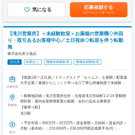
へ訪問をします。
・資格取得後は、資格手当として給与にも反映されます。
年収は当社規定に基づき、年齢や経験に応じて決定します。・昇
応募依頼する
気になる
給：年1回（4月）＜モデル給与＞※入社3年目平均基本給＋各種手
（エージェントサービス）
・配置薬や健康食品の期限管理
■働き方：
当＋業績連動給→総支給月額344,141円※業績連動給：月の予算達
・使った分の配置薬を補充
・基本土日祝休み／年3回の大型連休あり
成や売り上げに対して支払われます賃金はあくまでも目安の金額
・使用したお薬代金の集金
・残業20h以内
であり、選考を通じて上下する可能性があります。月給(月額)は固
・健康相談、新商品・サービスのご提案 など
・スケジュールに合わせて直行直帰可
定手当を含めた表記です。
【滝川営業所】＜未経験歓迎＞お薬箱の営業職◇外回
・転居を伴う転勤はありません
り・取引あるお客様中心／土日祝休◇転居を伴う転勤
※一部、新たに配置薬を置いていただくお客様への訪問がありま
無
す。
■やりがい：
└配置薬は無料でおけるので、お客様も抵抗なく置いてくれる製
・最近、健康のことで困っていることがないかなど、親身にお話
株式会社富士薬品
品です。
を聞くことで、お客様と信頼関係を築き、お客様の健康管理に貢
正社員
転勤なし
職種未経験歓迎
業種未経験歓迎
献することができます。
■未経験の方も安心！充実した研修制度：
・「この薬すごく効き目があって良かったよ。」「こないだのリ
・入社直後～2週間 ： OJT形式で、薬の種類や成分など基礎知識
ンゴ酢美味しかった！ちょうどまた買おうと思ってたの。来てく
【面接1回＊正社員／ドラッグストア「セイムス」を展開！配置薬
を身につけます。
れてありがとう。」など、「ありがとう」という言葉が一番のや
大手企業／基礎からじっくり学べる◎丁寧な研修制度で未経験の
・入社2週間～1カ月 ： 先輩社員に同行し、仕事の流れを学びま
りがいです。
仕事内容
方も安心／残業20h＊直行直帰可】
す。「会話のコツ」や「商品のご案内方法」といった実践的なス
キルを習得します。
＜勤務地詳細＞滝川営業所住所：北海道滝川市緑町1-2-14 受動喫
変更の範囲：会社の定める業務
■職務内容：
・入社1カ月以降 ： 慣れてきたら独り立ち。既存のお客様をメイ
煙対策：屋内全面禁煙変更の範囲：会社の定める事業所
担当エリアのお客様（個人宅や企業）へ訪問し、配置薬（お薬
勤務地
ンに訪問します。
【最寄り駅】
箱）や健康食品の提案をお任せします。
★困ったら先輩社員に相談しやすい雰囲気です！
滝川駅
※既に、取引のあるお客様先を訪問するスタイルです。
＜専門資格を取得できる＞
＜予定年収＞300万円～323万円＜賃金形態＞月給制＜賃金内訳＞
＜仕事の流れ＞
・入社後は、医薬品販売の専門知識を身につけるために、登録販
月額（基本給）：210,000円～230,000円固定残業手当/月：
配置薬や健康食品、サプリメントの使用頻度に合わせて、1～6ヵ
給与
売者資格を取得していただきます。（取得率90％以上）
35,796円～39,205円（固定残業時間22時間30分/月）超過した時