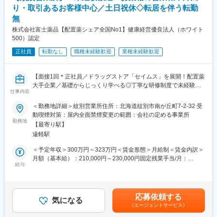
康食品原料、動物用医薬品、混合飼料、水産用混合飼料などさま
り・取引あるお客様中心／土日祝休◇転居を伴う転勤
※一部、新たに配置薬を置いていただくお客様への訪問がありま
ざまの分野に利用されています。今後は医薬品のみならず、農業
無
す。
などの新しい市場への進出拡大を目指しています
└配置薬は無料でおけるので、お客様も抵抗なく置いてくれる製
株式会社富士薬品【配置薬シェア全国No1】健康経営優良法人（ホワイト
品です。
変更の範囲：会社の定める業務
500）認定
正社員
転勤なし
職種未経験歓迎
業種未経験歓迎
■未経験の方も安心！充実した研修制度：
・入社直後～2週間 ： OJT形式で、薬の種類や成分など基礎知識
を身につけます。
【面接1回＊正社員／ドラッグストア「セイムス」を展開！配置薬
・入社2週間～1カ月 ： 先輩社員に同行し、仕事の流れを学びま
大手企業／基礎からじっくり学べる◎丁寧な研修制度で未経験の
す。「会話のコツ」や「商品のご案内方法」といった実践的なス
仕事内容
方も安心／残業20h＊直行直帰可】
キルを習得します。
・入社1カ月以降 ： 慣れてきたら独り立ち。既存のお客様をメイ
＜勤務地詳細＞紋別営業所住所：北海道紋別市南が丘町7-2-32 受
■職務内容：
ンに訪問します。
動喫煙対策：屋内全面禁煙変更の範囲：会社の定める事業所
担当エリアのお客様（個人宅や企業）へ訪問し、配置薬（お薬
勤務地
★困ったら先輩社員に相談しやすい雰囲気です！
【最寄り駅】
箱）や健康食品の提案をお任せします。
遠軽駅
※既に、取引のあるお客様先を訪問するスタイルです。
＜専門資格を取得できる＞
・入社後は、医薬品販売の専門知識を身につけるために、登録販
＜予定年収＞300万円～323万円＜賃金形態＞月給制＜賃金内訳＞
＜仕事の流れ＞
売者資格を取得していただきます。（取得率90％以上）
月額（基本給）：210,000円～230,000円固定残業手当/月：
配置薬や健康食品、サプリメントの使用頻度に合わせて、1～6ヵ
給与
・資格取得にあたっては、無料で支援を行いますのでご安心くだ
35,796円～39,205円（固定残業時間22時間30分/月）超過した時
月に1回程度のペースでお客様宅を訪問
さい。
間外労働の残業手当は追加支給＜月給＞245,796円～269,205円
※社用車（軽自動車）に乗って、1日あたり16～18軒程のお客様宅
・資格取得後は、資格手当として給与にも反映されます。
（一律手当を含む）＜昇給有無＞有＜残業手当＞有＜給与補足＞※
へ訪問をします。
年収は当社規定に基づき、年齢や経験に応じて決定します。・昇
応募依頼する
気になる
■働き方：
給：年1回（4月）＜モデル給与＞※入社3年目平均基本給＋各種手
（エージェントサービス）
・配置薬や健康食品の期限管理
・基本土日祝休み／年3回の大型連休あり
当＋業績連動給→総支給月額344,141円※業績連動給：月の予算達
・使った分の配置薬を補充