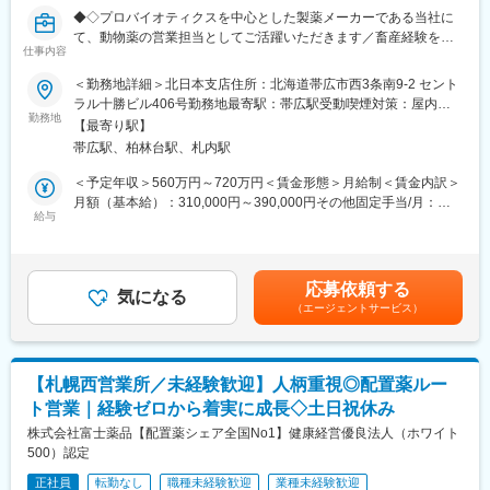
食の安全や動物を健康を守る社会貢献性の高いに仕事に挑戦でき
ンゴ酢美味しかった！ちょうどまた買おうと思ってたの。来てく
◆◇プロバイオティクスを中心とした製薬メーカーである当社に
ます。
れてありがとう。」など、「ありがとう」という言葉が一番のや
て、動物薬の営業担当としてご活躍いただきます／畜産経験をお
他社と差別化された独自配合の当社製品は市場の中でも優位性が
りがいです。
仕事内容
持ちの方等歓迎いたします！◆◇
高く、自信をもって提案することが可能です。戦略に基づきエリ
アにあった提案活動を進められる環境で、営業としての”やりが
＜勤務地詳細＞北日本支店住所：北海道帯広市西3条南9-2 セント
変更の範囲：会社の定める業務
■業務内容：
い”を感じながら大きく成長できる環境です。
ラル十勝ビル406号勤務地最寄駅：帯広駅受動喫煙対策：屋内全
「ビオスリー」を代表とする製薬企業の当社にて「動物用医薬
勤務地
面禁煙変更の範囲：会社の定める事業所
【最寄り駅】
品」の営業をお任せいたします！
■組織体制：
帯広駅、柏林台駅、札内駅
・代理店や獣医師、畜産生産者への訪問（売上進捗、案件などの
動物薬営業部は北日本／東日本／西日本の3支店で構成されていま
打ち合わせ等）
す
＜予定年収＞560万円～720万円＜賃金形態＞月給制＜賃金内訳＞
・販売代理店や特約店との同行訪問、関係性の構築
帯広は「北日本支店」への配属となり、支店長1名、営業担当者3
月額（基本給）：310,000円～390,000円その他固定手当/月：
・データやエビデンスに基づく製品効果のプレゼンテーション
給与
名と共に北海道エリアを担当します
15,000円～25,000円＜月給＞325,000円～415,000円＜昇給有無
・市場調査、ニーズのヒアリングに基づくフィードバック
＞有＜残業手当＞有＜給与補足＞■昇給：年1回■賞与：年2回
・勉強会の実施
■主力製品：
（5.75カ月分程度）※給与詳細はこれまでの経験・スキル・年齢に
・学会やセミナーの企画および参加（ブース展示など）
1963年に発売された活性生菌製剤「ビオスリー」をはじめ腸内細
応じて決定します。賃金はあくまでも目安の金額であり、選考を
応募依頼する
気になる
菌のバランスを整え健康を維持する数々の医薬品を菌の培養から
通じて上下する可能性があります。月給(月額)は固定手当を含めた
（エージェントサービス）
≪訪問先例≫
製剤化まで一貫した品質重視の生産体制により開発・製造してい
表記です。
・生産者：牛・豚・鶏・水産
ます
・獣医師：農業共済組合（NOSAI）・開業医など
ビオスリーとは乳酸菌、酪酸菌、糖化菌から構成される菌です。
・関係機関：JA・官公庁など
ビオスリーを配合した製品は、医療用医薬品、一般用医薬品、健
【札幌西営業所／未経験歓迎】人柄重視◎配置薬ルー
康食品原料、動物用医薬品、混合飼料、水産用混合飼料などさま
ト営業｜経験ゼロから着実に成長◇土日祝休み
■営業スタイル：
ざまの分野に利用されています。今後は医薬品のみならず、農業
各支店または駐在地から、特約代理店・獣医師・生産者（養牛・
株式会社富士薬品【配置薬シェア全国No1】健康経営優良法人（ホワイト
などの新しい市場への進出拡大を目指しています。
養豚・養鶏・水産）を訪問し「ビオスリー」を中心とした製品を
500）認定
販売する営業活動を行っていただきます。一人ひとりが各エリア
変更の範囲：会社の定める業務
正社員
転勤なし
職種未経験歓迎
業種未経験歓迎
の販売計画を担っており、情報提供やサービスなど製品を通じて