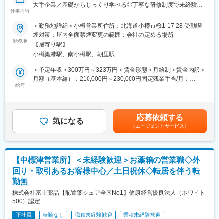
りがいです。
大手企業／基礎からじっくり学べる◎丁寧な研修制度で未経験の
す。「会話のコツ」や「商品のご案内方法」といった実践的なス
仕事内容
方も安心／残業20h＊直行直帰可】
キルを習得します。
変更の範囲：会社の定める業務
・入社1カ月以降 ： 慣れてきたら独り立ち。既存のお客様をメイ
＜勤務地詳細＞小樽営業所住所：北海道小樽市桜1-17-28 受動喫
■職務内容：
ンに訪問します。
煙対策：屋内全面禁煙変更の範囲：会社の定める場所
担当エリアのお客様（個人宅や企業）へ訪問し、配置薬（お薬
勤務地
★困ったら先輩社員に相談しやすい雰囲気です！
【最寄り駅】
箱）や健康食品の提案をお任せします。
小樽築港駅、南小樽駅、朝里駅
※既に、取引のあるお客様先を訪問するスタイルです。
＜専門資格を取得できる＞
・入社後は、医薬品販売の専門知識を身につけるために、登録販
＜予定年収＞300万円～323万円＜賃金形態＞月給制＜賃金内訳＞
＜仕事の流れ＞
売者資格を取得していただきます。（取得率90％以上）
月額（基本給）：210,000円～230,000円固定残業手当/月：
配置薬や健康食品、サプリメントの使用頻度に合わせて、1～6ヵ
給与
・資格取得にあたっては、無料で支援を行いますのでご安心くだ
35,796円～39,205円（固定残業時間22時間30分/月）超過した時
月に1回程度のペースでお客様宅を訪問
さい。
間外労働の残業手当は追加支給＜月給＞245,796円～269,205円
※社用車（軽自動車）に乗って、1日あたり16～18軒程のお客様宅
・資格取得後は、資格手当として給与にも反映されます。
（一律手当を含む）＜昇給有無＞有＜残業手当＞有＜給与補足＞※
へ訪問をします。
年収は当社規定に基づき、年齢や経験に応じて決定します。・昇
応募依頼する
気になる
■働き方：
給：年1回（4月）＜モデル給与＞※入社3年目平均基本給＋各種手
（エージェントサービス）
・配置薬や健康食品の期限管理
・基本土日祝休み／年3回の大型連休あり
当＋業績連動給→総支給月額344,141円※業績連動給：月の予算達
・使った分の配置薬を補充
・残業20h以内
成や売り上げに対して支払われます賃金はあくまでも目安の金額
・使用したお薬代金の集金
・スケジュールに合わせて直行直帰可
であり、選考を通じて上下する可能性があります。月給(月額)は固
・健康相談、新商品・サービスのご提案 など
・転居を伴う転勤はありません
定手当を含めた表記です。
【中標津営業所】＜未経験歓迎＞お薬箱の営業職◇外
回り・取引あるお客様中心／土日祝休◇転居を伴う転
※一部、新たに配置薬を置いていただくお客様への訪問がありま
■やりがい：
勤無
す。
・最近、健康のことで困っていることがないかなど、親身にお話
└配置薬は無料でおけるので、お客様も抵抗なく置いてくれる製
を聞くことで、お客様と信頼関係を築き、お客様の健康管理に貢
株式会社富士薬品【配置薬シェア全国No1】健康経営優良法人（ホワイト
品です。
献することができます。
500）認定
・「この薬すごく効き目があって良かったよ。」「こないだのリ
正社員
転勤なし
職種未経験歓迎
業種未経験歓迎
■未経験の方も安心！充実した研修制度：
ンゴ酢美味しかった！ちょうどまた買おうと思ってたの。来てく