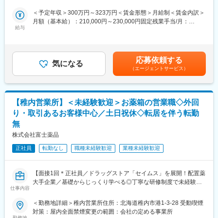
※既に、取引のあるお客様先を訪問するスタイルです。
＜専門資格を取得できる＞
＜予定年収＞300万円～323万円＜賃金形態＞月給制＜賃金内訳＞
＜仕事の流れ＞
・入社後は、医薬品販売の専門知識を身につけるために、登録販
月額（基本給）：210,000円～230,000円固定残業手当/月：
配置薬や健康食品、サプリメントの使用頻度に合わせて、1～6ヵ
給与
売者資格を取得していただきます。（取得率90％以上）
35,796円～39,205円（固定残業時間22時間30分/月）超過した時
月に1回程度のペースでお客様宅を訪問
・資格取得にあたっては、無料で支援を行いますのでご安心くだ
間外労働の残業手当は追加支給＜月給＞245,796円～269,205円
※社用車（軽自動車）に乗って、1日あたり16～18軒程のお客様宅
さい。
（一律手当を含む）＜昇給有無＞有＜残業手当＞有＜給与補足＞※
へ訪問をします。
・資格取得後は、資格手当として給与にも反映されます。
年収は当社規定に基づき、年齢や経験に応じて決定します。・昇
応募依頼する
気になる
給：年1回（4月）＜モデル給与＞※入社3年目平均基本給＋各種手
（エージェントサービス）
・配置薬や健康食品の期限管理
■働き方：
当＋業績連動給→総支給月額344,141円※業績連動給：月の予算達
・使った分の配置薬を補充
・基本土日祝休み／年3回の大型連休あり
成や売り上げに対して支払われます賃金はあくまでも目安の金額
・使用したお薬代金の集金
・残業20h以内
であり、選考を通じて上下する可能性があります。月給(月額)は固
・健康相談、新商品・サービスのご提案 など
・スケジュールに合わせて直行直帰可
定手当を含めた表記です。
【稚内営業所】＜未経験歓迎＞お薬箱の営業職◇外回
・転居を伴う転勤はありません
り・取引あるお客様中心／土日祝休◇転居を伴う転勤
※一部、新たに配置薬を置いていただくお客様への訪問がありま
無
す。
■やりがい：
└配置薬は無料でおけるので、お客様も抵抗なく置いてくれる製
・最近、健康のことで困っていることがないかなど、親身にお話
株式会社富士薬品
品です。
を聞くことで、お客様と信頼関係を築き、お客様の健康管理に貢
正社員
転勤なし
職種未経験歓迎
業種未経験歓迎
献することができます。
■未経験の方も安心！充実した研修制度：
・「この薬すごく効き目があって良かったよ。」「こないだのリ
・入社直後～2週間 ： OJT形式で、薬の種類や成分など基礎知識
ンゴ酢美味しかった！ちょうどまた買おうと思ってたの。来てく
【面接1回＊正社員／ドラッグストア「セイムス」を展開！配置薬
を身につけます。
れてありがとう。」など、「ありがとう」という言葉が一番のや
大手企業／基礎からじっくり学べる◎丁寧な研修制度で未経験の
・入社2週間～1カ月 ： 先輩社員に同行し、仕事の流れを学びま
りがいです。
仕事内容
方も安心／残業20h＊直行直帰可】
す。「会話のコツ」や「商品のご案内方法」といった実践的なス
キルを習得します。
＜勤務地詳細＞稚内営業所住所：北海道稚内市港1-3-28 受動喫煙
変更の範囲：会社の定める業務
■職務内容：
・入社1カ月以降 ： 慣れてきたら独り立ち。既存のお客様をメイ
対策：屋内全面禁煙変更の範囲：会社の定める事業所
担当エリアのお客様（個人宅や企業）へ訪問し、配置薬（お薬
勤務地