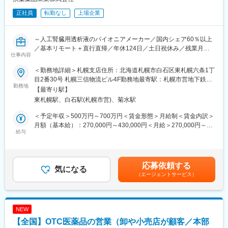
品です。
献することができます。
正社員
転勤なし
上場企業
・「この薬すごく効き目があって良かったよ。」「こないだのリ
■未経験の方も安心！充実した研修制度：
ンゴ酢美味しかった！ちょうどまた買おうと思ってたの。来てく
・入社直後～2週間 ： OJT形式で、薬の種類や成分など基礎知識
れてありがとう。」など、「ありがとう」という言葉が一番のや
～人工腎臓用透析液のパイオニアメーカー／国内シェア60％以上
を身につけます。
りがいです。
／基本リモート＋直行直帰／年休124日／土日祝休み／残業月平
・入社2週間～1カ月 ： 先輩社員に同行し、仕事の流れを学びま
仕事内容
均15時間／住宅手当や家族手当など福利厚生も充実／離職率低～
す。「会話のコツ」や「商品のご案内方法」といった実践的なス
変更の範囲：会社の定める業務
キルを習得します。
＜勤務地詳細＞札幌支店住所：北海道札幌市白石区東札幌六条1丁
■職務内容：
・入社1カ月以降 ： 慣れてきたら独り立ち。既存のお客様をメイ
目2番30号 札幌三信物流ビル4F勤務地最寄駅：札幌市営地下鉄東
人工腎臓用透析液などを中心とした、医薬品メーカーである当社
勤務地
ンに訪問します。
西線／東札幌駅受動喫煙対策：屋内全面禁煙
【最寄り駅】
での営業職をお任せします。
★困ったら先輩社員に相談しやすい雰囲気です！
東札幌駅、白石駅(札幌市営)、菊水駅
総合病院の腎臓内科、泌尿器系内科や個人病院、血液透析室、
ICU等を対象に医薬品情報を提供し、導入を勧めます。
＜専門資格を取得できる＞
＜予定年収＞500万円～700万円＜賃金形態＞月給制＜賃金内訳＞
医師や臨床工学技士・看護師と信頼を築きながら、製品の特徴を
・入社後は、医薬品販売の専門知識を身につけるために、登録販
月額（基本給）：270,000円～430,000円＜月給＞270,000円～
アピールしていただきます。
給与
売者資格を取得していただきます。（取得率90％以上）
430,000円＜昇給有無＞有＜残業手当＞有＜給与補足＞■賞与実
【変更の範囲：当社業務全般】
・資格取得にあたっては、無料で支援を行いますのでご安心くだ
績：年2回（平均4.9か月分）■営業手当、MR資格手当等有り■事
さい。
業場外みなし労働時間制※講演やセミナーで残業が発生した場合、
■働き方魅力：
・資格取得後は、資格手当として給与にも反映されます。
残業代は時間に応じて別途支給賃金はあくまでも目安の金額であ
応募依頼する
リモートワーク（在宅勤務）＋主に北海道のお客様先に直行直帰
気になる
り、選考を通じて上下する可能性があります。月給(月額)は固定手
（エージェントサービス）
（社用車使用）で、裁量大きく自由度高く取り組んでいただけま
■働き方：
当を含めた表記です。
す。
・基本土日祝休み／年3回の大型連休あり
・残業20h以内
■入社後の流れ：
・スケジュールに合わせて直行直帰可
NEW
入社後は2週間、大阪にて研修を実施し自社製品を学びます。その
・転居を伴う転勤はありません
【全国】OTC医薬品の営業（卸や小売店が顧客／本部
後は拠点にて、先輩上司とのOJTや営業同行を行い営業手法を身