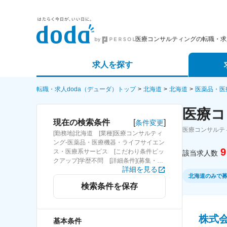
医療コンサルティングの転職・求
求人を探す
詳細条件から探す
エージェ
転職・求人doda（デューダ）トップ
北海道
北海道
医薬品・医
医療コ
新着求人から探す
スカウト
[
]
現在の検索条件
条件変更
医療コンサルテ
[勤務地]北海道 [業種]医療コンサルティ
求人特集から探す
パートナ
ング-医薬品・医療機器・ライフサイエン
9
ス・医療系サービス [こだわり条件ピッ
該当求人数
クアップ]学歴不問 [詳細条件](募集・採
詳細を見る
用情報)学歴不問
北海道のみで
検索条件を保存
株式会
基本条件