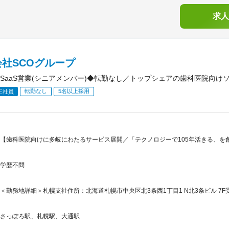
求人
社SCOグループ
SaaS営業(シニアメンバー)◆転勤なし／トップシェアの歯科医院向け
転勤なし
5名以上採用
正社員
【歯科医院向けに多岐にわたるサービス展開／「テクノロジーで105年活きる、を
学歴不問
＜勤務地詳細＞札幌支社住所：北海道札幌市中央区北3条西1丁目1 N北3条ビル 7F
さっぽろ駅、札幌駅、大通駅