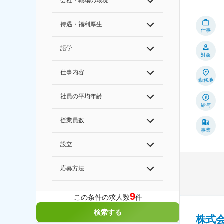
会社・職場の環境
待遇・福利厚生
仕事
語学
対象
仕事内容
勤務地
社員の平均年齢
給与
従業員数
事業
設立
応募方法
9
この条件の求人数
件
検索する
株式会