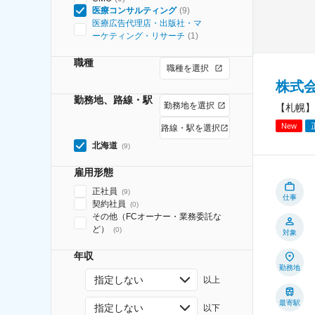
医療コンサルティング
(
9
)
医療広告代理店・出版社・マ
ーケティング・リサーチ
(
1
)
職種
職種を選択
株式会
勤務地、路線・駅
勤務地を選択
【札幌】
New
路線・駅を選択
北海道
(
9
)
雇用形態
正社員
(
9
)
仕事
契約社員
(
0
)
その他（FCオーナー・業務委託な
ど）
(
0
)
対象
年収
勤務地
指定しない
以上
最寄駅
指定しない
以下