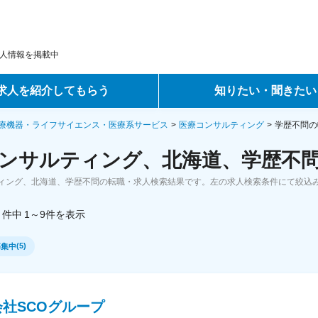
人情報を掲載中
求人を紹介してもらう
知りたい・聞きたい
ントサービス
転職ノウハウ
療機器・ライフサイエンス・医療系サービス
医療コンサルティング
学歴不問の
ンサルティング、北海道、学歴不問
サービス
データで見る転職
ィング、北海道、学歴不問の転職・求人検索結果です。左の求人検索条件にて絞込
ーエージェントサービス
コラム・インタビュー
件中
1～9
件
を表示
転職Q&A
(
5
)
募集中
社SCOグループ