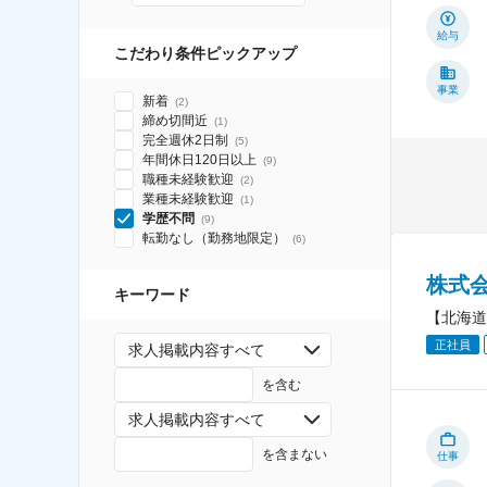
給与
こだわり条件ピックアップ
事業
新着
(
2
)
締め切間近
(
1
)
完全週休2日制
(
5
)
年間休日120日以上
(
9
)
職種未経験歓迎
(
2
)
業種未経験歓迎
(
1
)
学歴不問
(
9
)
転勤なし（勤務地限定）
(
6
)
株式
キーワード
【北海道
正社員
求人掲載内容すべて
を含む
求人掲載内容すべて
を含まない
仕事