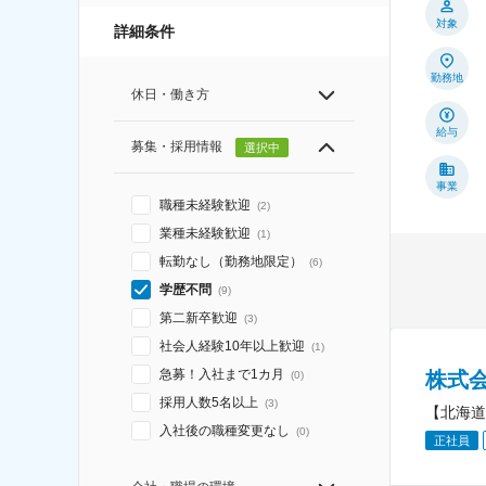
対象
詳細条件
勤務地
休日・働き方
給与
募集・採用情報
選択中
事業
職種未経験歓迎
(
2
)
業種未経験歓迎
(
1
)
転勤なし（勤務地限定）
(
6
)
学歴不問
(
9
)
第二新卒歓迎
(
3
)
社会人経験10年以上歓迎
(
1
)
急募！入社まで1カ月
株式
(
0
)
採用人数5名以上
(
3
)
【北海道
入社後の職種変更なし
(
0
)
正社員