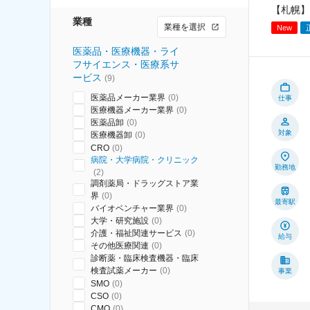
【札幌】
業種
業種を選択
New
医薬品・医療機器・ライ
フサイエンス・医療系サ
ービス
(
9
)
医薬品メーカー業界
(
0
)
仕事
医療機器メーカー業界
(
0
)
医薬品卸
(
0
)
対象
医療機器卸
(
0
)
CRO
(
0
)
病院・大学病院・クリニック
勤務地
(
2
)
調剤薬局・ドラッグストア業
界
(
0
)
最寄駅
バイオベンチャー業界
(
0
)
大学・研究施設
(
0
)
介護・福祉関連サービス
(
0
)
給与
その他医療関連
(
0
)
診断薬・臨床検査機器・臨床
検査試薬メーカー
(
0
)
事業
SMO
(
0
)
CSO
(
0
)
CMO
(
0
)