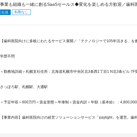
事業も組織も一緒に創るSaaSセールス◆変化を楽しめる方歓迎／歯科
転勤なし
正社員
【歯科医院向けに多岐にわたるサービス展開／「テクノロジーで105年活きる、を
学歴不問
＜勤務地詳細＞札幌支社住所：北海道札幌市中央区北3条西1丁目1 N北3条ビル 7F
さっぽろ駅、札幌駅、大通駅
＜予定年収＞600万円＜賃金形態＞年俸制＜賃金内訳＞年額（基本給）：4,800,000円固
【事業内容】歯科医院向けの経営ソリューションサービス「paylight」を運営。歯科