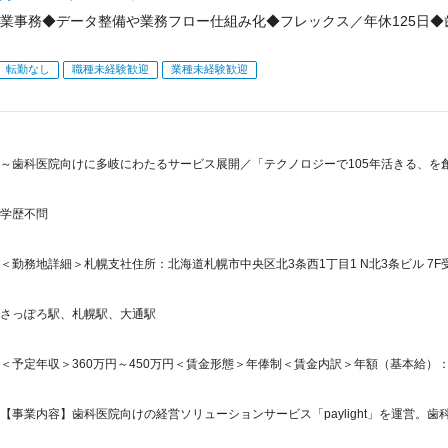
業事務◆データ整備や業務フロー仕組み化◆フレックス／年休125日
転勤なし
職種未経験歓迎
業種未経験歓迎
～歯科医院向けに多岐にわたるサービス展開／「テクノロジーで105年活きる、を
学歴不問
＜勤務地詳細＞札幌支社住所：北海道札幌市中央区北3条西1丁目1 N北3条ビル 7F
さっぽろ駅、札幌駅、大通駅
＜予定年収＞360万円～450万円＜賃金形態＞年俸制＜賃金内訳＞年額（基本給）：2,880,
【事業内容】歯科医院向けの経営ソリューションサービス「paylight」を運営。歯科