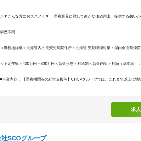
△▼こんな方におススメ△▼ ・医療業界に対して新たな価値創出、提供する想いが
学歴不問
＜勤務地詳細＞北海道内の投資先病院住所：北海道 受動喫煙対策：屋内全面禁煙変更
＜予定年収＞430万円～800万円＜賃金形態＞月給制＜賃金内訳＞月額（基本給）：200,5
■事業内容： 【医療機関等の経営支援等】CHCPグループでは、これまで以上に地域
求人
社SCOグループ