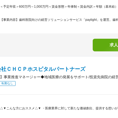
＜予定年収＞600万円～1,000万円＜賃金形態＞年俸制＜賃金内訳＞年額（基本給）：4,80
【事業内容】歯科医院向けの経営ソリューションサービス「paylight」を運営。歯科
求人
会社ＣＨＣＰホスピタルパートナーズ
】事業推進マネージャー◆地域医療の発展をサポート/投資先病院の経
転勤なし
△▼こんな方におススメ△▼ ・医療業界に対して新たな価値創出、提供する想いが