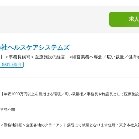
求人
会社ヘルスケアシステムズ
】＜事務長候補＞医療施設の経営 ※経営業務へ専念／広い裁量／健育
5名以上採用
【年収1000万円以上を目指せる環境／高い裁量権／事務長や施設長として医療施
学歴不問
＜勤務地詳細＞全国各地のクライアント病院にて就業となります住所：東京本社入社