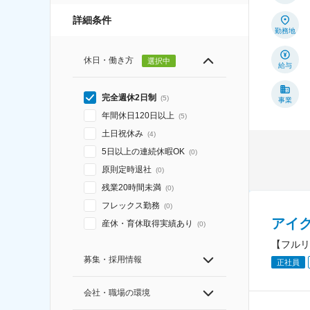
詳細条件
勤務地
休日・働き方
選択中
給与
完全週休2日制
(
5
)
事業
年間休日120日以上
(
5
)
土日祝休み
(
4
)
5日以上の連続休暇OK
(
0
)
原則定時退社
(
0
)
残業20時間未満
(
0
)
フレックス勤務
(
0
)
アイ
産休・育休取得実績あり
(
0
)
【フルリ
募集・採用情報
正社員
会社・職場の環境