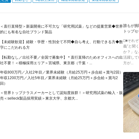
誰もが挑
＜直行直帰型＞新薬開発に不可欠な「研究用試薬」などの提案営業◆世界
トップセ
的にも有名な自社ブランド製品
□■それ
【未経験歓迎】経験・学歴・性別全て不問◆自ら考え、行動できる方◆数
義”と聞
字にこだわれる方
か？」な
【転勤なし／出社不要／全国で募集中】＊直行直帰のためオフィスへの出
活躍して
社不要！＜積極採用エリア＞宮城県、東京都（千葉・...
方が...
年収800万円／入社2年目／業界未経験（月給25万円＋歩合給＋賞与2回）
年収1200万円／入社5年目／業界未経験（月給25万円＋歩合給＋賞与2
回）
＜世界トップクラスメーカーとして認知度抜群！＞研究用試薬の輸入・販
売＜selleck製品採用実績＞東京大学、京都大...