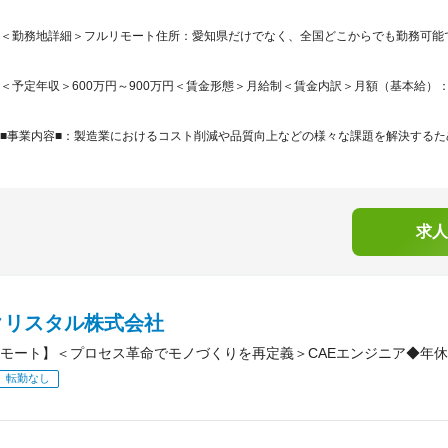
＜勤務地詳細＞フルリモート住所：愛知県だけでなく、全国どこからでも勤務可能
＜予定年収＞600万円～900万円＜賃金形態＞月給制＜賃金内訳＞月額（基本給）：405,0
■事業内容■：製造業におけるコスト削減や品質向上などの様々な課題を解決するため
求人
クリスタル株式会社
モート】＜プロセス革命でモノづくりを再定義＞CAEエンジニア◆年休1
転勤なし