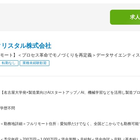
求人
クリスタル株式会社
モート】＜プロセス革命でモノづくりを再定義＞データサイエンティス
転勤なし
業種未経験歓迎
【名古屋大学発×製造業向けAIスタートアップ／AI、機械学習などを活用し製造プ
学歴不問
＜勤務地詳細＞フルリモート住所：愛知県だけでなく、全国どこからでも勤務可能
＜予定年収＞700万円～1,000万円＜賃金形態＞月給制＜賃金内訳＞月額（基本給）：469,