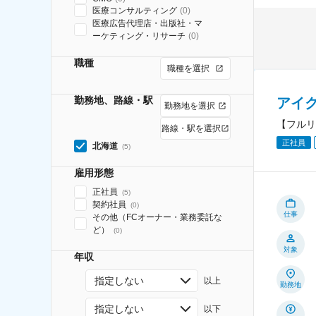
医療コンサルティング
(
0
)
医療広告代理店・出版社・マ
ーケティング・リサーチ
(
0
)
職種
職種を選択
勤務地、路線・駅
アイ
勤務地を選択
【フルリ
路線・駅を選択
正社員
北海道
(
5
)
雇用形態
正社員
(
5
)
契約社員
(
0
)
仕事
その他（FCオーナー・業務委託な
ど）
(
0
)
対象
年収
指定しない
以上
勤務地
指定しない
以下