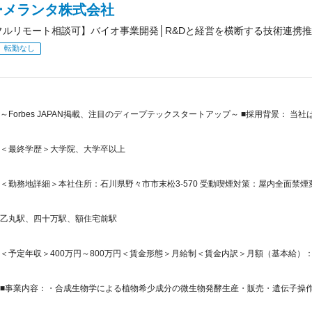
ーメランタ株式会社
フルリモート相談可】バイオ事業開発│R&Dと経営を横断する技術連携
転勤なし
～Forbes JAPAN掲載、注目のディープテックスタートアップ～ ■採用背景： 
＜最終学歴＞大学院、大学卒以上
＜勤務地詳細＞本社住所：石川県野々市市末松3-570 受動喫煙対策：屋内全面禁煙
乙丸駅、四十万駅、額住宅前駅
＜予定年収＞400万円～800万円＜賃金形態＞月給制＜賃金内訳＞月額（基本給）：250,0
■事業内容：・合成生物学による植物希少成分の微生物発酵生産・販売・遺伝子操作及