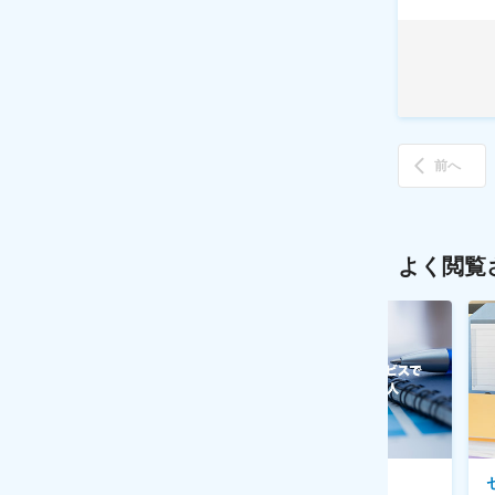
前へ
よく閲覧
ソニー株式会社
ＢＲＵＮＯ株式会社