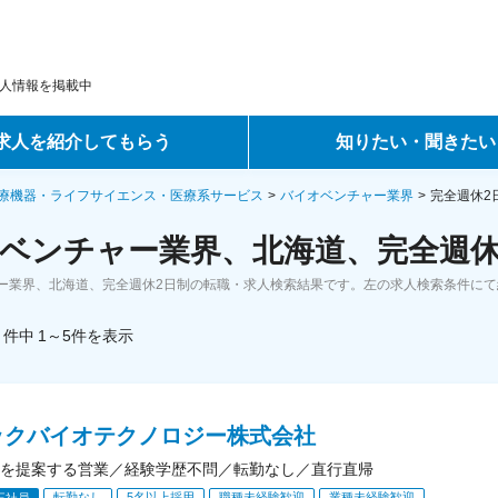
人情報を掲載中
求人を紹介してもらう
知りたい・聞きたい
ントサービス
転職ノウハウ
療機器・ライフサイエンス・医療系サービス
バイオベンチャー業界
完全週休2
ベンチャー業界、北海道、完全週休
サービス
データで見る転職
ー業界、北海道、完全週休2日制の転職・求人検索結果です。左の求人検索条件にて
ーエージェントサービス
コラム・インタビュー
件中
1～5
件
を表示
転職Q&A
ックバイオテクノロジー株式会社
を提案する営業／経験学歴不問／転勤なし／直行直帰
転勤なし
5名以上採用
職種未経験歓迎
業種未経験歓迎
正社員