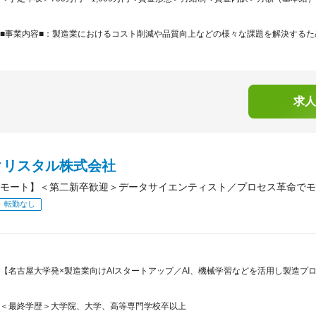
■事業内容■：製造業におけるコスト削減や品質向上などの様々な課題を解決するため
求人
クリスタル株式会社
モート】＜第二新卒歓迎＞データサイエンティスト／プロセス革命でモ
転勤なし
【名古屋大学発×製造業向けAIスタートアップ／AI、機械学習などを活用し製造プ
＜最終学歴＞大学院、大学、高等専門学校卒以上