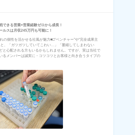
戦できる営業×営業経験ゼロから成長！
ールスは月収245万円も可能に！
ぞれの個性を活かせる社風が魅力■□“ベンチャー”や“完全成果主
くと、「ガツガツしていてこわい…」「萎縮してしまわない
どと心配される方もいるかもしれません。ですが、実は当社で
いるメンバーは誠実に・コツコツとお客様と向き合うタイプの