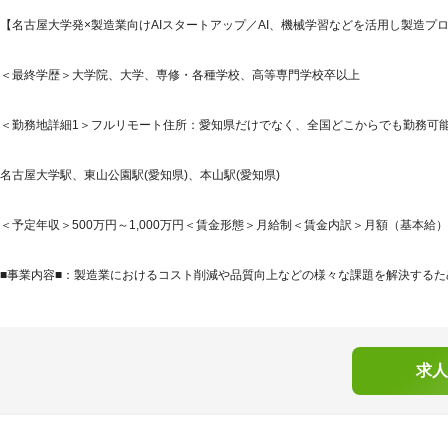
【名古屋大学発×製造業向けAIスタートアップ／AI、機械学習などを活用し製造プ
＜最終学歴＞大学院、大学、専修・各種学校、高等専門学校卒以上
＜勤務地詳細1＞フルリモート住所：愛知県だけでなく、全国どこからでも勤務可能で
名古屋大学駅、東山公園駅(愛知県)、本山駅(愛知県)
＜予定年収＞500万円～1,000万円＜賃金形態＞月給制＜賃金内訳＞月額（基本給）：332,
■事業内容■：製造業におけるコスト削減や品質向上などの様々な課題を解決するため
求人