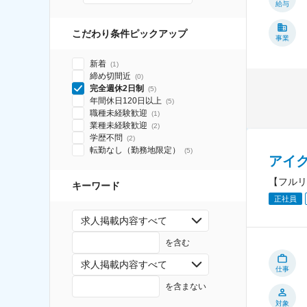
給与
こだわり条件ピックアップ
事業
新着
(
1
)
締め切間近
(
0
)
完全週休2日制
(
5
)
年間休日120日以上
(
5
)
職種未経験歓迎
(
1
)
業種未経験歓迎
(
2
)
学歴不問
(
2
)
転勤なし（勤務地限定）
(
5
)
アイ
【フルリ
キーワード
正社員
求人掲載内容すべて
を含む
求人掲載内容すべて
仕事
を含まない
対象