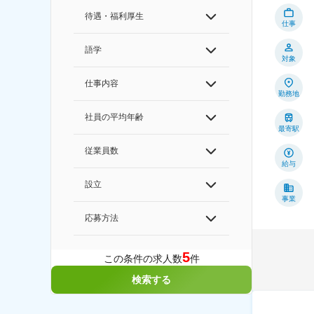
待遇・福利厚生
仕事
語学
対象
仕事内容
勤務地
社員の平均年齢
最寄駅
従業員数
給与
設立
事業
応募方法
5
この条件の求人数
件
検索する