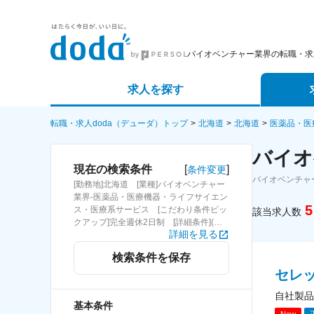
バイオベンチャー業界の転職・求
求人を探す
詳細条件から探す
エージェ
転職・求人doda（デューダ）トップ
北海道
北海道
医薬品・医
バイオ
新着求人から探す
スカウト
[
]
現在の検索条件
条件変更
バイオベンチャ
[勤務地]北海道 [業種]バイオベンチャー
求人特集から探す
パートナ
業界-医薬品・医療機器・ライフサイエン
5
ス・医療系サービス [こだわり条件ピッ
該当求人数
クアップ]完全週休2日制 [詳細条件](休
詳細を見る
日・働き方)完全週休2日制
検索条件を保存
セレ
自社製品
基本条件
New