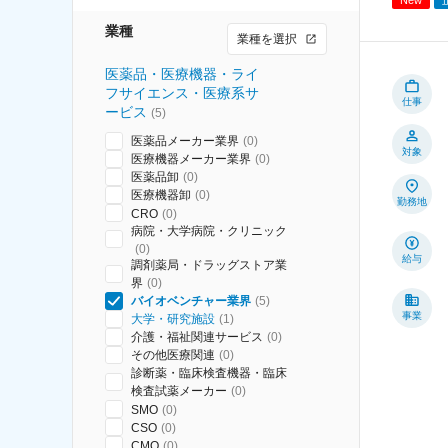
業種
業種を選択
医薬品・医療機器・ライ
フサイエンス・医療系サ
仕事
ービス
(
5
)
医薬品メーカー業界
(
0
)
対象
医療機器メーカー業界
(
0
)
医薬品卸
(
0
)
医療機器卸
(
0
)
勤務地
CRO
(
0
)
病院・大学病院・クリニック
(
0
)
給与
調剤薬局・ドラッグストア業
界
(
0
)
バイオベンチャー業界
(
5
)
事業
大学・研究施設
(
1
)
介護・福祉関連サービス
(
0
)
その他医療関連
(
0
)
診断薬・臨床検査機器・臨床
検査試薬メーカー
(
0
)
SMO
(
0
)
CSO
(
0
)
CMO
(
0
)