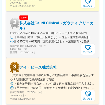
ォローアップ研修や、専門性を高める継続研修、階層別研修など
2026/9/20（日）
様々な研修をご用意しています。
気になる
更新日：
2026/6/22（月）
【働きやすい制度と環境】
New
・ご自宅から1時間程度で通える施設をお任せする予定です。
・スーパーフレックスタイム制を導入しており、社員自身が業務
株式会社Gaudi Clinical（ガウディ クリニカ
のスケジュールに合わせて始業、就業時間を決めることができま
ル）
す。
社内SE／残業月10時間／年休128日／フレックス／服装自由
・5日間のリフレッシュ休暇制度や、時間単位で取得できる有給休
【中央区日本橋・本社／転勤なし】＜住所＞東京都中央区日本橋本町4-8-15 ネオカワイビル10F＜アクセス＞・JR「新日本橋駅」から徒歩1分、「神田駅」から徒歩8分・東京メトロ「三越前駅」から徒歩5分、「小伝馬町駅」から徒歩5分※受動喫煙対策あり（屋内全面禁煙）
暇。
月給35万円～63万円（固定残業代含む）＋業績賞与※ご経験・スキルを考慮の上決定いたします※固定残業代は、時間外労働の有無にかかわらず月35時間分を、月8万3400円～15万円支給。（35時間を超える時間外労働分は追加で支給）
・産前産後休暇（妊娠中時短勤務あり）、子供が3歳になるまで取
掲載予定期間：
2026/8/6（木）
〜
得できる育児休業、
2026/11/4（水）
復帰後は短時間勤務制度の利用も可能。
気になる
更新日：
2026/8/6（木）
※育児休業から復帰し3ヶ月後に、育児補助支援金を給付。
※育児休業、時短勤務制度は入社～1年経過後から取得可能。
アイ・ピース株式会社
変更の範囲：会社の定める業務
【六本木】営業事務◇年収400万／女性活躍中！事務経験を活かす
◇iPS細胞技術で最先端医療に貢献
＜勤務地詳細＞東京オフィス住所：東京都東京都港区六本木6-15-1 勤務地最寄駅：東京メトロ 日比谷線／六本木駅受動喫煙対策：屋内全面禁煙変更の範囲：会社の定める事業所
＜予定年収＞400万円＜賃金形態＞年俸制＜賃金内訳＞年額（基本給）：3,108,920円固定残業手当/月：74,490円（固定残業時間40時間0分/月）超過した時間外労働の残業手当は追加支給＜月額＞333,566円（12分割）（一律手当を含む）＜昇給有無＞有＜残業手当＞有＜給与補足＞※固定残業代制、超過分別途支給賃金はあくまでも目安の金額であり、選考を通じて上下する可能性があります。月給(月額)は固定手当を含めた表記です。
掲載予定期間：
2026/6/4（木）
〜
2026/9/2（水）
気になる
更新日：
2026/7/23（木）