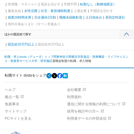
管理職・マネジャー
英語を活かす
学歴不問
転勤なし（勤務地限定）
服装自由
女性活躍
社宅・家賃補助制度
上場企業
中国語を活かす
残業20時間未満
完全週休2日制
職種未経験歓迎
土日祝休み
原則定時退社
海外出張あり
U・Iターン支援あり
ほかの固定給で探す
固定給25万円以上
固定給35万円以上
転職・求人doda（デューダ）トップ
関東
神奈川県
横浜市
医薬品・医療機器・ライフサイエン
ス・医療系サービス
大学・研究施設
退職金制度の転職・求人情報
転職サイト dodaをシェア
ヘルプ
会社概要
拠点一覧
利用規約
免責事項
通信に関する情報の利用について
サイトマップ
採用を検討中の方へ
PCサイトを見る
利用者データの外部送信