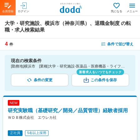
会員登録
ログイン
気になる
メニュー
大学・研究施設、横浜市（神奈川県）、退職金制度
の転
職・求人検索結果
4
条件で並び替え
件
現在の検索条件
[勤務地]横浜市 [業種]大学・研究施設-医薬品・医療機器・ライフサイエンス・医療系サービス [詳細条件](待遇・福利厚生)退職金制度
新着求人をいつでもチェック
条件の変更
この条件を保存
NEW
研究実験職（基礎研究／開発／品質管理）経験者採用
ＷＤＢ株式会社 エウレカ社
正社員
5名以上採用