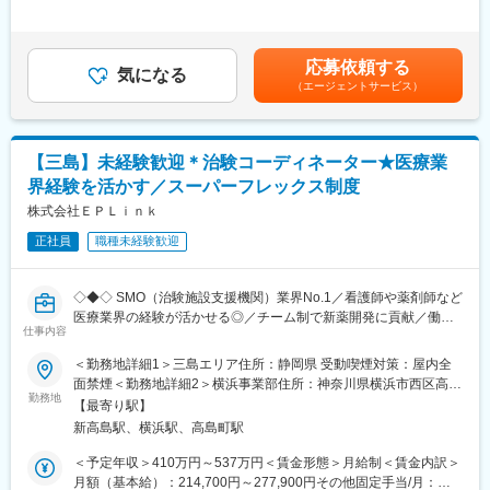
拠データであり、CRCは新薬開発の一翼を担っております。
＞有＜残業手当＞有＜給与補足＞前職・経験を考慮の上、決定致
また、薬の効果を患者様の近くで見ることができ、喜びの声を直
します。■年収内訳＝(基本給＋手当)×12ヶ月＋賞与■各種手当：
接聞けることもあります。患者様や医療機関から「ありがとう」
CRC手当・休日連絡対応手当■賞与：年2回（6月、12月）／昇
応募依頼する
と感謝の言葉をいただけたときの喜びは、ひとしおです。
気になる
給：年1回（10月）※業績に応じ、決算賞与（秋季賞与）支給の場
（エージェントサービス）
合あり（10月）■時間外・休日出勤手当等の割増賃金は別途支給
【一日の流れ※一例】
賃金はあくまでも目安の金額であり、選考を通じて上下する可能
■朝：担当の医療機関に出勤
性があります。月給(月額)は固定手当を含めた表記です。
■午前：
【三島】未経験歓迎＊治験コーディネーター★医療業
・治験の進捗状況の確認や患者様対応の予定などを、院内の治験
界経験を活かす／スーパーフレックス制度
事務局に共有
・来院された患者様の診察や検査に同席し、治験が手順通りに行
株式会社ＥＰＬｉｎｋ
われているか、患者様の状態変化が無いかを確認します。
正社員
職種未経験歓迎
■午後：
・患者様の報告書作成
・治験の参加候補となる患者様をカルテから探す
◇◆◇ SMO（治験施設支援機関）業界No.1／看護師や薬剤師など
・医師との打ち合わせ
医療業界の経験が活かせる◎／チーム制で新薬開発に貢献／働き
仕事内容
方改革制度多数 ◇◆◇
【研修制度について】
＜勤務地詳細1＞三島エリア住所：静岡県 受動喫煙対策：屋内全
■基礎研修が充実：
【CRC=治験コーディネーターとは？】
面禁煙＜勤務地詳細2＞横浜事業部住所：神奈川県横浜市西区高島
入社後1か月は研修期間となります。ビジネスマナーやPCスキル
病院・クリニックを訪問して、患者様や医師や院内スタッフ、さ
勤務地
2-19-3 NX商事横浜ビル8階勤務地最寄駅：JR東海道本線／横浜
研修が入社後研修としてあり、PC慣れしていない方も安心してご
【最寄り駅】
らに製薬企業との連絡・調整役を担います。また、治験を受けて
駅受動喫煙対策：その他（主要事業所は屋内禁煙だが、事業所に
入社いただけます。
新高島駅、横浜駅、高島町駅
いただく患者様の相談相手となり、じっくり向き合う仕事です。
より異なる）変更の範囲：会社の定める事業所
■配属後も丁寧なフォロー：
＜予定年収＞410万円～537万円＜賃金形態＞月給制＜賃金内訳＞
現場配属後は、OJTで独り立ちまでサポートその後も定期的なフ
【CRCのやりがい】
月額（基本給）：214,700円～277,900円その他固定手当/月：
ォローアップ研修や、専門性を高める継続研修、階層別研修など