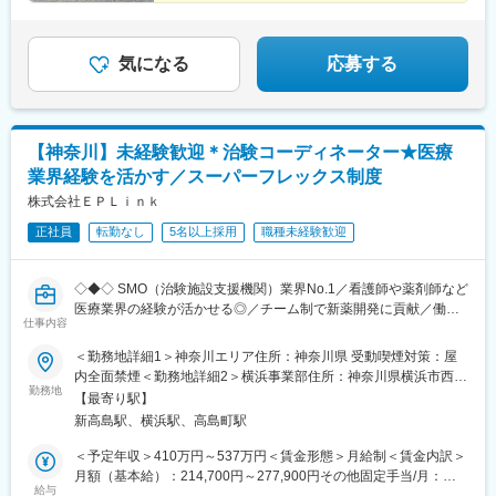
広島、岡山、山口、徳島九州エリア…福岡、佐賀、長崎、熊本、
鹿児島中央駅前駅、東京駅、札幌駅、あおば通駅、上熊谷駅、千
大分、宮崎、鹿児島、山口※複数エリアの選択可能※転居を伴う場
葉駅、東大前駅、立川駅、京急川崎駅、日吉町駅、新浜松駅、新
合、家賃補助が支給されます
豊田駅、近鉄名古屋駅、電気ビル前駅、足羽山公園口駅、近鉄四
気になる
応募する
日市駅、四条駅(京都市営)、千里中央駅(北大阪急行)、西梅田駅、
旧居留地・大丸前駅、山陽明石駅、田町駅(岡山県)、胡町駅、眉山
ロープウェイ山麓駅、平和通駅、西鉄福岡駅、花畑町駅、高見橋
駅、二重橋前駅、大通駅、仙台駅、千葉中央駅、立川南駅、桜木
【神奈川】未経験歓迎＊治験コーディネーター★医療
町駅、新静岡駅、浜松駅、名鉄名古屋駅、電鉄富山駅・エスタ前
業界経験を活かす／スーパーフレックス制度
駅、仁愛女子高校駅、四日市駅、京都河原町駅、大阪梅田駅(阪神
線)、貿易センター駅、西新町駅、新西大寺町筋駅、立町駅、天神
株式会社ＥＰＬｉｎｋ
南駅、通町筋駅、鹿児島中央駅
正社員
転勤なし
5名以上採用
職種未経験歓迎
◇◆◇ SMO（治験施設支援機関）業界No.1／看護師や薬剤師など
医療業界の経験が活かせる◎／チーム制で新薬開発に貢献／働き
仕事内容
方改革制度多数 ◇◆◇
＜勤務地詳細1＞神奈川エリア住所：神奈川県 受動喫煙対策：屋
【CRC=治験コーディネーターとは？】
内全面禁煙＜勤務地詳細2＞横浜事業部住所：神奈川県横浜市西区
病院・クリニックを訪問して、患者様や医師や院内スタッフ、さ
勤務地
高島2-19-3 NX商事横浜ビル8階勤務地最寄駅：JR東海道本線／
【最寄り駅】
らに製薬企業との連絡・調整役を担います。また、治験を受けて
横浜駅受動喫煙対策：その他（主要事業所は屋内禁煙だが、事業
新高島駅、横浜駅、高島町駅
いただく患者様の相談相手となり、じっくり向き合う仕事です。
所により異なる）変更の範囲：会社の定める事業所
＜予定年収＞410万円～537万円＜賃金形態＞月給制＜賃金内訳＞
【CRCのやりがい】
月額（基本給）：214,700円～277,900円その他固定手当/月：
CRCが集めている臨床データは、新薬の承認申請に欠かせない根
給与
58,000円～77,000円＜月給＞272,700円～354,900円＜昇給有無