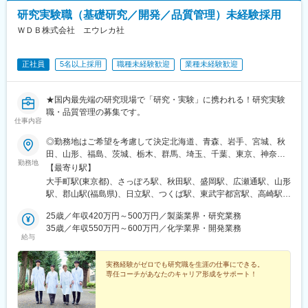
駅、二重橋前駅、大通駅、仙台駅、千葉中央駅、立川南駅、桜木
研究実験職（基礎研究／開発／品質管理）未経験採用
町駅、新静岡駅、浜松駅、名鉄名古屋駅、電鉄富山駅・エスタ前
駅、仁愛女子高校駅、四日市駅、京都河原町駅、大阪梅田駅(阪神
ＷＤＢ株式会社 エウレカ社
線)、貿易センター駅、西新町駅、新西大寺町筋駅、立町駅、天神
南駅、通町筋駅、鹿児島中央駅
正社員
5名以上採用
職種未経験歓迎
業種未経験歓迎
★国内最先端の研究現場で「研究・実験」に携われる！研究実験
職・品質管理の募集です。
仕事内容
◎勤務地はご希望を考慮して決定北海道、青森、岩手、宮城、秋
田、山形、福島、茨城、栃木、群馬、埼玉、千葉、東京、神奈
勤務地
川、新潟、長野、富山、石川、福井、山梨、岐阜、静岡、愛知、
【最寄り駅】
三重、滋賀、京都、大阪、兵庫、奈良、和歌山、岡山、広島、山
大手町駅(東京都)、さっぽろ駅、秋田駅、盛岡駅、広瀬通駅、山形
口、徳島、香川、愛媛、高知、福岡、佐賀、長崎、熊本、大分、
駅、郡山駅(福島県)、日立駅、つくば駅、東武宇都宮駅、高崎駅、
宮崎、鹿児島◎勤務地は以下3種類からお選びください・地域限
館林駅、大宮駅(埼玉県)、熊谷駅、川越駅、柏駅、京成千葉駅、五
定：ご自宅から90分以内の就業先・エリア限定：下記エリア内の
25歳／年収420万円～500万円／製薬業界・研究業務
井駅、勝どき駅、根津駅、立川北駅、町田駅、川崎駅、みなとみ
就業先。エリア内での転居を伴う場合あり・全国：全国の中でス
35歳／年収550万円～600万円／化学業界・開発業務
らい駅、平塚駅、新潟駅、春日山駅、甲府駅、沼津駅、静岡駅、
給与
キルや希望業界を考慮した就業先※全国手当2万円/月★エリア限定
第一通り駅、豊田市駅、名古屋駅、地鉄ビル前駅、福井城址大名
の区分★東北エリア…青森、岩手、宮城、秋田、山形、福島北関
町駅、あすなろう四日市駅、彦根駅、草津駅(滋賀県)、烏丸駅、茨
東エリア…茨木、栃木、群馬、埼玉、東京南関東エリア…東京、
実務経験がゼロでも研究職を生涯の仕事にできる。
木駅、千里中央駅(大阪モノレール)、大阪駅、三田駅(兵庫県)、三
専任コーチがあなたのキャリア形成をサポート！
神奈川、千葉甲信越エリア…山梨、長野、新潟、東京東海エリ
宮・花時計前駅、西神中央駅、明石駅、加古川駅、岡山駅前駅、
ア…静岡、愛知、岐阜、三重北陸エリア…富山、石川、福井関西
倉敷駅、福山駅、八丁堀駅(広島県)、徳山駅、徳島駅、新居浜駅、
エリア…滋賀、京都、大阪、兵庫、奈良、和歌山中四国エリア…
小倉駅(福岡県)、天神駅、大分駅、熊本城・市役所前駅、宮崎駅、