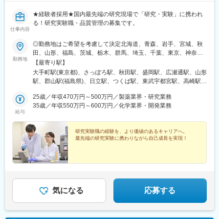
★経験者採用★国内最先端の研究現場で「研究・実験」に携われ
る！研究実験職・品質管理の募集です。
仕事内容
◎勤務地はご希望を考慮して決定北海道、青森、岩手、宮城、秋
田、山形、福島、茨城、栃木、群馬、埼玉、千葉、東京、神奈
勤務地
川、新潟、長野、富山、石川、福井、山梨、岐阜、静岡、愛知、
【最寄り駅】
三重、滋賀、京都、大阪、兵庫、奈良、和歌山、岡山、広島、山
大手町駅(東京都)、さっぽろ駅、秋田駅、盛岡駅、広瀬通駅、山形
口、徳島、香川、愛媛、高知、福岡、佐賀、長崎、熊本、大分、
駅、郡山駅(福島県)、日立駅、つくば駅、東武宇都宮駅、高崎駅、
宮崎、鹿児島◎勤務地は以下3種類からお選びください・地域限
館林駅、大宮駅(埼玉県)、熊谷駅、川越駅、柏駅、京成千葉駅、五
定：ご自宅から90分以内の就業先・エリア限定：下記エリア内の
25歳／年収470万円～500万円／製薬業界・研究業務
井駅、勝どき駅、根津駅、立川北駅、町田駅、川崎駅、みなとみ
就業先。エリア内での転居を伴う場合あり・全国：全国の中でス
35歳／年収550万円～600万円／化学業界・開発業務
らい駅、平塚駅、新潟駅、春日山駅、甲府駅、沼津駅、静岡駅、
給与
キルや希望業界を考慮した就業先※全国手当2万円/月★エリア限定
第一通り駅、豊田市駅、名古屋駅、地鉄ビル前駅、福井城址大名
の区分★東北エリア…青森、岩手、宮城、秋田、山形、福島北関
町駅、あすなろう四日市駅、彦根駅、草津駅(滋賀県)、烏丸駅、茨
東エリア…茨木、栃木、群馬、埼玉、東京南関東エリア…東京、
研究実験職の経験を、より価値のあるキャリアへ。
木駅、千里中央駅(大阪モノレール)、大阪駅、三田駅(兵庫県)、三
最先端の研究実験に携わりながら自己成長を実現！
神奈川、千葉甲信越エリア…山梨、長野、新潟、東京東海エリ
宮・花時計前駅、西神中央駅、明石駅、加古川駅、岡山駅前駅、
ア…静岡、愛知、岐阜、三重北陸エリア…富山、石川、福井関西
倉敷駅、福山駅、八丁堀駅(広島県)、徳山駅、徳島駅、新居浜駅、
エリア…滋賀、京都、大阪、兵庫、奈良、和歌山中四国エリア…
小倉駅(福岡県)、天神駅、大分駅、熊本城・市役所前駅、宮崎駅、
広島、岡山、山口、徳島九州エリア…福岡、佐賀、長崎、熊本、
鹿児島中央駅前駅、東京駅、札幌駅、あおば通駅、上熊谷駅、千
大分、宮崎、鹿児島、山口※複数エリアの選択可能※転居を伴う場
葉駅、東大前駅、立川駅、京急川崎駅、日吉町駅、新浜松駅、新
合、家賃補助が支給されます
豊田駅、近鉄名古屋駅、電気ビル前駅、足羽山公園口駅、近鉄四
気になる
応募する
日市駅、四条駅(京都市営)、千里中央駅(北大阪急行)、西梅田駅、
旧居留地・大丸前駅、山陽明石駅、田町駅(岡山県)、胡町駅、眉山
ロープウェイ山麓駅、平和通駅、西鉄福岡駅、花畑町駅、高見橋