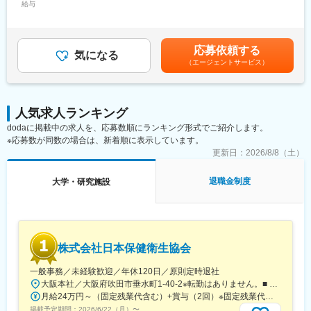
CRCが集めている臨床データは、新薬の承認申請に欠かせない根
給与
58,000円～77,000円＜月給＞272,700円～354,900円＜昇給有無
様々な研修をご用意しています。
拠データであり、CRCは新薬開発の一翼を担っております。
＞有＜残業手当＞有＜給与補足＞前職・経験を考慮の上、決定致
また、薬の効果を患者様の近くで見ることができ、喜びの声を直
します。■年収内訳＝(基本給＋手当)×12ヶ月＋賞与■各種手当：
【働きやすい制度と環境】
接聞けることもあります。患者様や医療機関から「ありがとう」
CRC手当・休日連絡対応手当■賞与：年2回（6月、12月）／昇
・ご自宅から1時間程度で通える施設をお任せする予定です。
応募依頼する
と感謝の言葉をいただけたときの喜びは、ひとしおです。
気になる
給：年1回（10月）※業績に応じ、決算賞与（秋季賞与）支給の場
・スーパーフレックスタイム制を導入しており、社員自身が業務
（エージェントサービス）
合あり（10月）■時間外・休日出勤手当等の割増賃金は別途支給
のスケジュールに合わせて始業、就業時間を決めることができま
【一日の流れ※一例】
賃金はあくまでも目安の金額であり、選考を通じて上下する可能
す。
■朝：担当の医療機関に出勤
性があります。月給(月額)は固定手当を含めた表記です。
・5日間のリフレッシュ休暇制度や、時間単位で取得できる有給休
■午前：
暇。
人気求人ランキング
・治験の進捗状況の確認や患者様対応の予定などを、院内の治験
・産前産後休暇（妊娠中時短勤務あり）、子供が3歳になるまで取
dodaに掲載中の求人を、応募数順にランキング形式でご紹介します。
事務局に共有
得できる育児休業、
※応募数が同数の場合は、新着順に表示しています。
・来院された患者様の診察や検査に同席し、治験が手順通りに行
復帰後は短時間勤務制度の利用も可能。
われているか、患者様の状態変化が無いかを確認します。
更新日：
2026/8/8（土）
※育児休業から復帰し3ヶ月後に、育児補助支援金を給付。
■午後：
※育児休業、時短勤務制度は入社～1年経過後から取得可能。
・患者様の報告書作成
退職金制度
大学・研究施設
・治験の参加候補となる患者様をカルテから探す
・医師との打ち合わせ
変更の範囲：会社の定める業務
【研修制度について】
■基礎研修が充実：
株式会社日本保健衛生協会
入社後1か月は研修期間となります。ビジネスマナーやPCスキル
研修が入社後研修としてあり、PC慣れしていない方も安心してご
一般事務／未経験歓迎／年休120日／原則定時退社
入社いただけます。
大阪本社／大阪府吹田市垂水町1-40-2※転勤はありません。■ アクセス阪急電鉄千里線「豊津駅」より徒歩9分大阪メトロ御堂筋線「江坂駅」より徒歩12分※受動喫煙対策実施
■配属後も丁寧なフォロー：
月給24万円～（固定残業代含む）+賞与（2回）※固定残業代は、時間外労働の有無に関わらず25時間・月3万8600円～支給上記を超える時間外労働分は追加で支給※年齢・経験・保有資格を考慮のうえ決定します
現場配属後は、OJTで独り立ちまでサポートその後も定期的なフ
掲載予定期間：
2026/6/22（月）
〜