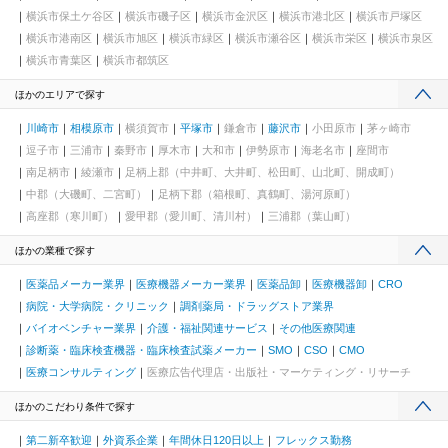
横浜市保土ケ谷区
横浜市磯子区
横浜市金沢区
横浜市港北区
横浜市戸塚区
横浜市港南区
横浜市旭区
横浜市緑区
横浜市瀬谷区
横浜市栄区
横浜市泉区
横浜市青葉区
横浜市都筑区
ほかのエリアで探す
川崎市
相模原市
横須賀市
平塚市
鎌倉市
藤沢市
小田原市
茅ヶ崎市
逗子市
三浦市
秦野市
厚木市
大和市
伊勢原市
海老名市
座間市
南足柄市
綾瀬市
足柄上郡（中井町、大井町、松田町、山北町、開成町）
中郡（大磯町、二宮町）
足柄下郡（箱根町、真鶴町、湯河原町）
高座郡（寒川町）
愛甲郡（愛川町、清川村）
三浦郡（葉山町）
ほかの業種で探す
医薬品メーカー業界
医療機器メーカー業界
医薬品卸
医療機器卸
CRO
病院・大学病院・クリニック
調剤薬局・ドラッグストア業界
バイオベンチャー業界
介護・福祉関連サービス
その他医療関連
診断薬・臨床検査機器・臨床検査試薬メーカー
SMO
CSO
CMO
医療コンサルティング
医療広告代理店・出版社・マーケティング・リサーチ
ほかのこだわり条件で探す
第二新卒歓迎
外資系企業
年間休日120日以上
フレックス勤務