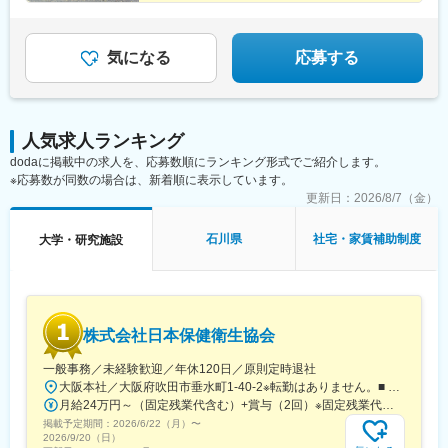
広島、岡山、山口、徳島九州エリア…福岡、佐賀、長崎、熊本、
鹿児島中央駅前駅、東京駅、札幌駅、あおば通駅、上熊谷駅、千
大分、宮崎、鹿児島、山口※複数エリアの選択可能※転居を伴う場
葉駅、東大前駅、立川駅、京急川崎駅、日吉町駅、新浜松駅、新
合、家賃補助が支給されます
豊田駅、近鉄名古屋駅、電気ビル前駅、足羽山公園口駅、近鉄四
気になる
応募する
日市駅、四条駅(京都市営)、千里中央駅(北大阪急行)、西梅田駅、
旧居留地・大丸前駅、山陽明石駅、田町駅(岡山県)、胡町駅、眉山
ロープウェイ山麓駅、平和通駅、西鉄福岡駅、花畑町駅、高見橋
駅、二重橋前駅、大通駅、仙台駅、千葉中央駅、立川南駅、桜木
人気求人ランキング
町駅、新静岡駅、浜松駅、名鉄名古屋駅、電鉄富山駅・エスタ前
駅、仁愛女子高校駅、四日市駅、京都河原町駅、大阪梅田駅(阪神
dodaに掲載中の求人を、応募数順にランキング形式でご紹介します。
線)、貿易センター駅、西新町駅、新西大寺町筋駅、立町駅、天神
※応募数が同数の場合は、新着順に表示しています。
南駅、通町筋駅、鹿児島中央駅
更新日：
2026/8/7（金）
石川県
社宅・家賃補助制度
大学・研究施設
株式会社日本保健衛生協会
一般事務／未経験歓迎／年休120日／原則定時退社
大阪本社／大阪府吹田市垂水町1-40-2※転勤はありません。■ アクセス阪急電鉄千里線「豊津駅」より徒歩9分大阪メトロ御堂筋線「江坂駅」より徒歩12分※受動喫煙対策実施
月給24万円～（固定残業代含む）+賞与（2回）※固定残業代は、時間外労働の有無に関わらず25時間・月3万8600円～支給上記を超える時間外労働分は追加で支給※年齢・経験・保有資格を考慮のうえ決定します
掲載予定期間：
2026/6/22（月）
〜
2026/9/20（日）