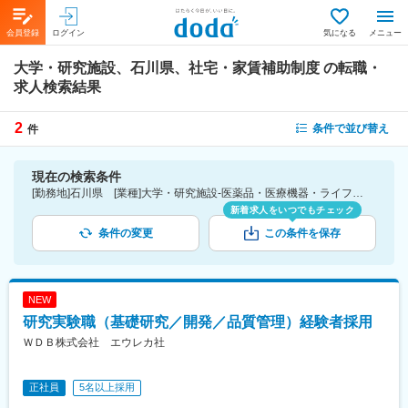
会員登録
ログイン
気になる
メニュー
大学・研究施設、石川県、社宅・家賃補助制度
の転職・
求人検索結果
2
条件で並び替え
件
現在の検索条件
[勤務地]石川県 [業種]大学・研究施設-医薬品・医療機器・ライフサイエンス・医療系サービス [詳細条件](待遇・福利厚生)社宅・家賃補助制度
新着求人をいつでもチェック
条件の変更
この条件を保存
NEW
研究実験職（基礎研究／開発／品質管理）経験者採用
ＷＤＢ株式会社 エウレカ社
正社員
5名以上採用