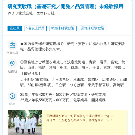
駅、二重橋前駅、大通駅、仙台駅、千葉中央駅、立川南駅、桜木
研究実験職（基礎研究／開発／品質管理）未経験採用
町駅、新静岡駅、浜松駅、名鉄名古屋駅、電鉄富山駅・エスタ前
駅、仁愛女子高校駅、四日市駅、京都河原町駅、大阪梅田駅(阪神
ＷＤＢ株式会社 エウレカ社
線)、貿易センター駅、西新町駅、新西大寺町筋駅、立町駅、天神
南駅、通町筋駅、鹿児島中央駅
正社員
5名以上採用
職種未経験歓迎
業種未経験歓迎
★国内最先端の研究現場で「研究・実験」に携われる！研究実験
職・品質管理の募集です。
仕事内容
◎勤務地はご希望を考慮して決定北海道、青森、岩手、宮城、秋
田、山形、福島、茨城、栃木、群馬、埼玉、千葉、東京、神奈
勤務地
川、新潟、長野、富山、石川、福井、山梨、岐阜、静岡、愛知、
【最寄り駅】
三重、滋賀、京都、大阪、兵庫、奈良、和歌山、岡山、広島、山
大手町駅(東京都)、さっぽろ駅、秋田駅、盛岡駅、広瀬通駅、山形
口、徳島、香川、愛媛、高知、福岡、佐賀、長崎、熊本、大分、
駅、郡山駅(福島県)、日立駅、つくば駅、東武宇都宮駅、高崎駅、
宮崎、鹿児島◎勤務地は以下3種類からお選びください・地域限
館林駅、大宮駅(埼玉県)、熊谷駅、川越駅、柏駅、京成千葉駅、五
定：ご自宅から90分以内の就業先・エリア限定：下記エリア内の
25歳／年収420万円～500万円／製薬業界・研究業務
井駅、勝どき駅、根津駅、立川北駅、町田駅、川崎駅、みなとみ
就業先。エリア内での転居を伴う場合あり・全国：全国の中でス
35歳／年収550万円～600万円／化学業界・開発業務
らい駅、平塚駅、新潟駅、春日山駅、甲府駅、沼津駅、静岡駅、
給与
キルや希望業界を考慮した就業先※全国手当2万円/月★エリア限定
第一通り駅、豊田市駅、名古屋駅、地鉄ビル前駅、福井城址大名
の区分★東北エリア…青森、岩手、宮城、秋田、山形、福島北関
町駅、あすなろう四日市駅、彦根駅、草津駅(滋賀県)、烏丸駅、茨
東エリア…茨木、栃木、群馬、埼玉、東京南関東エリア…東京、
実務経験がゼロでも研究職を生涯の仕事にできる。
木駅、千里中央駅(大阪モノレール)、大阪駅、三田駅(兵庫県)、三
専任コーチがあなたのキャリア形成をサポート！
神奈川、千葉甲信越エリア…山梨、長野、新潟、東京東海エリ
宮・花時計前駅、西神中央駅、明石駅、加古川駅、岡山駅前駅、
ア…静岡、愛知、岐阜、三重北陸エリア…富山、石川、福井関西
倉敷駅、福山駅、八丁堀駅(広島県)、徳山駅、徳島駅、新居浜駅、
エリア…滋賀、京都、大阪、兵庫、奈良、和歌山中四国エリア…
小倉駅(福岡県)、天神駅、大分駅、熊本城・市役所前駅、宮崎駅、