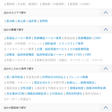
鳳珠郡（穴水町、能登町）
鹿島郡（中能登町）
能美郡（川北町）
ほかのエリアで探す
新潟県
富山県
福井県
長野県
ほかの業種で探す
医薬品メーカー業界
医療機器メーカー業界
医薬品卸
医療機器卸
CRO
病院・大学病院・クリニック
調剤薬局・ドラッグストア業界
バイオベンチャー業界
介護・福祉関連サービス
その他医療関連
診断薬・臨床検査機器・臨床検査試薬メーカー
SMO
CSO
CMO
医療コンサルティング
医療広告代理店・出版社・マーケティング・リサーチ
ほかのこだわり条件で探す
第二新卒歓迎
外資系企業
年間休日120日以上
フレックス勤務
管理職・マネジャー
英語を活かす
学歴不問
転勤なし（勤務地限定）
服装自由
女性活躍
上場企業
中国語を活かす
退職金制度
残業20時間未満
完全週休2日制
職種未経験歓迎
土日祝休み
原則定時退社
海外出張あり
U・Iターン支援あり
ほかの固定給で探す