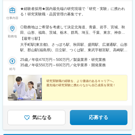
★経験者採用★国内最先端の研究現場で「研究・実験」に携われ
る！研究実験職・品質管理の募集です。
仕事内容
◎勤務地はご希望を考慮して決定北海道、青森、岩手、宮城、秋
田、山形、福島、茨城、栃木、群馬、埼玉、千葉、東京、神奈
勤務地
川、新潟、長野、富山、石川、福井、山梨、岐阜、静岡、愛知、
【最寄り駅】
三重、滋賀、京都、大阪、兵庫、奈良、和歌山、岡山、広島、山
大手町駅(東京都)、さっぽろ駅、秋田駅、盛岡駅、広瀬通駅、山形
口、徳島、香川、愛媛、高知、福岡、佐賀、長崎、熊本、大分、
駅、郡山駅(福島県)、日立駅、つくば駅、東武宇都宮駅、高崎駅、
宮崎、鹿児島◎勤務地は以下3種類からお選びください・地域限
館林駅、大宮駅(埼玉県)、熊谷駅、川越駅、柏駅、京成千葉駅、五
定：ご自宅から90分以内の就業先・エリア限定：下記エリア内の
25歳／年収470万円～500万円／製薬業界・研究業務
井駅、勝どき駅、根津駅、立川北駅、町田駅、川崎駅、みなとみ
就業先。エリア内での転居を伴う場合あり・全国：全国の中でス
35歳／年収550万円～600万円／化学業界・開発業務
らい駅、平塚駅、新潟駅、春日山駅、甲府駅、沼津駅、静岡駅、
給与
キルや希望業界を考慮した就業先※全国手当2万円/月★エリア限定
第一通り駅、豊田市駅、名古屋駅、地鉄ビル前駅、福井城址大名
の区分★東北エリア…青森、岩手、宮城、秋田、山形、福島北関
町駅、あすなろう四日市駅、彦根駅、草津駅(滋賀県)、烏丸駅、茨
東エリア…茨木、栃木、群馬、埼玉、東京南関東エリア…東京、
研究実験職の経験を、より価値のあるキャリアへ。
木駅、千里中央駅(大阪モノレール)、大阪駅、三田駅(兵庫県)、三
最先端の研究実験に携わりながら自己成長を実現！
神奈川、千葉甲信越エリア…山梨、長野、新潟、東京東海エリ
宮・花時計前駅、西神中央駅、明石駅、加古川駅、岡山駅前駅、
ア…静岡、愛知、岐阜、三重北陸エリア…富山、石川、福井関西
倉敷駅、福山駅、八丁堀駅(広島県)、徳山駅、徳島駅、新居浜駅、
エリア…滋賀、京都、大阪、兵庫、奈良、和歌山中四国エリア…
小倉駅(福岡県)、天神駅、大分駅、熊本城・市役所前駅、宮崎駅、
広島、岡山、山口、徳島九州エリア…福岡、佐賀、長崎、熊本、
鹿児島中央駅前駅、東京駅、札幌駅、あおば通駅、上熊谷駅、千
大分、宮崎、鹿児島、山口※複数エリアの選択可能※転居を伴う場
葉駅、東大前駅、立川駅、京急川崎駅、日吉町駅、新浜松駅、新
合、家賃補助が支給されます
豊田駅、近鉄名古屋駅、電気ビル前駅、足羽山公園口駅、近鉄四
気になる
応募する
日市駅、四条駅(京都市営)、千里中央駅(北大阪急行)、西梅田駅、
旧居留地・大丸前駅、山陽明石駅、田町駅(岡山県)、胡町駅、眉山
ロープウェイ山麓駅、平和通駅、西鉄福岡駅、花畑町駅、高見橋