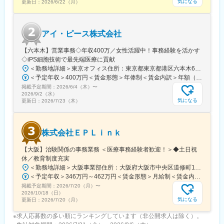
気になる
更新日：
2026/6/22（月）
アイ・ピース株式会社
【六本木】営業事務◇年収400万／女性活躍中！事務経験を活かす
◇iPS細胞技術で最先端医療に貢献
＜勤務地詳細＞東京オフィス住所：東京都東京都港区六本木6-15-1 勤務地最寄駅：東京メトロ 日比谷線／六本木駅受動喫煙対策：屋内全面禁煙変更の範囲：会社の定める事業所
＜予定年収＞400万円＜賃金形態＞年俸制＜賃金内訳＞年額（基本給）：3,108,920円固定残業手当/月：74,490円（固定残業時間40時間0分/月）超過した時間外労働の残業手当は追加支給＜月額＞333,566円（12分割）（一律手当を含む）＜昇給有無＞有＜残業手当＞有＜給与補足＞※固定残業代制、超過分別途支給賃金はあくまでも目安の金額であり、選考を通じて上下する可能性があります。月給(月額)は固定手当を含めた表記です。
掲載予定期間：
2026/6/4（木）
〜
2026/9/2（水）
気になる
更新日：
2026/7/23（木）
株式会社ＥＰＬｉｎｋ
【大阪】治験関係の事務業務 ＜医療事務経験者歓迎！＞◆土日祝
休／教育制度充実
＜勤務地詳細＞大阪事業部住所：大阪府大阪市中央区道修町1-5-18 朝日生命道修町ビル3階勤務地最寄駅：大阪市営堺筋線／北浜駅受動喫煙対策：敷地内全面禁煙変更の範囲：会社の定める事業所
＜予定年収＞346万円～462万円＜賃金形態＞月給制＜賃金内訳＞月額（基本給）：210,500円～277,900円その他固定手当/月：8,000円～15,000円＜月給＞218,500円～292,900円＜昇給有無＞有＜残業手当＞有＜給与補足＞前職・経験を考慮の上、決定致します。■年収内訳＝基本給×12ヶ月＋賞与（基本給×4ヶ月)■賞与：年2回（6月、12月）／昇給：年1回（10月）※業績に応じ、決算賞与（秋季賞与）支給の場合あり（10月）■時間外・休日出勤手当等の割増賃金は別途支給賃金はあくまでも目安の金額であり、選考を通じて上下する可能性があります。月給(月額)は固定手当を含めた表記です。
掲載予定期間：
2026/7/20（月）
〜
2026/10/18（日）
気になる
更新日：
2026/7/20（月）
※求人応募数の多い順にランキングしています（非公開求人は除く）。