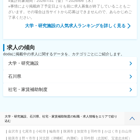
※集計対象期間：2026/7/31（金）～2026/8/6（木）
※事情により掲載終了予定日よりも前に求人募集が終了していることもご
ざいます。その場合は当サイトから応募はできませんので、あらかじめご
了承ください。
大学・研究施設
の人気求人ランキングを詳しく見る
求人の傾向
dodaに掲載中の求人に関するデータを、カテゴリごとにご紹介します。
大学・研究施設
石川県
社宅・家賃補助制度
大学・研究施設、石川県、社宅・家賃補助制度の転職・求人情報をエリアで絞り
込む
金沢市
七尾市
小松市
輪島市
珠洲市
加賀市
羽咋市
かほく市
白山市
能美市
野々市市
河北郡（津幡町、内灘町）
羽咋郡（志賀町、宝達志水町）