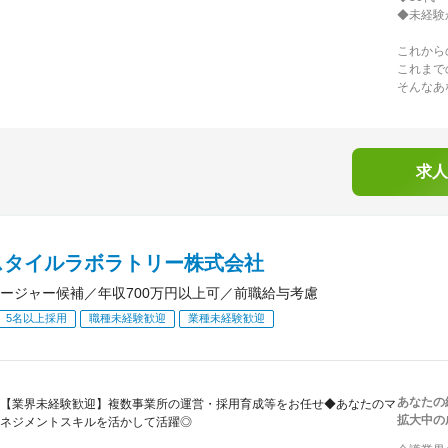
◆未経験
これから
これまで
そんなあ
求人
スタイルラボラトリー株式会社
ージャー候補／年収700万円以上可／前職給与考慮
5名以上採用
職種未経験歓迎
業種未経験歓迎
あなたの
【業界未経験歓迎】複数事業所の運営・採用育成等をお任せ◆あなたのマ
拡大中の
ネジメントスキルを活かして活躍◎