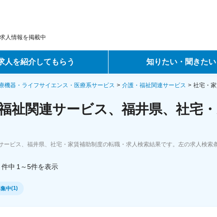
求人情報を掲載中
求人を紹介してもらう
知りたい・聞きたい
ントサービス
転職ノウハウ
療機器・ライフサイエンス・医療系サービス
介護・福祉関連サービス
社宅・家
福祉関連サービス、福井県、社宅・
サービス
データで見る転職
ーエージェントサービス
コラム・インタビュー
サービス、福井県、社宅・家賃補助制度の転職・求人検索結果です。左の求人検索
転職Q&A
件中
1～5
件
を表示
(
1
)
募集中