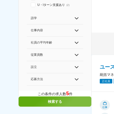
U・Iターン支援あり
(
2
)
語学
仕事内容
社員の平均年齢
従業員数
ユー
設立
統括マネ
応募方法
正社員
5
この条件の求人数
件
検索する
仕事