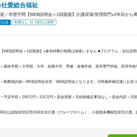
会社愛総合福祉
迎／学歴不問【WEB説明会＋1回面接】介護現場/管理部門※2年目から
転勤なし
5名以上採用
正社員
【WEB説明会＋1回面接】※参加枠数の制限は御座いません ■プログラム：会社説明会
＜最終学歴＞大学院、大学、短期大学、専修・各種学校、高等専門学校、高等学校
＜勤務地詳細＞WEB説明会住所：WEB説明会となります。日時最終確定後にお送りする
＜予定年収＞290万円～331万円＜賃金形態＞月給制補足事項なし＜賃金内訳＞月額（基本
同社は認知症対応型共同生活介護（グループホーム）、小規模多機能型居宅介護、訪