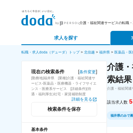
介護・福祉関連サービスの転職・
求人を探す
詳細条件から探す
エージェ
転職・求人doda（デューダ）トップ
北信越
福井県
医薬品・医
介護・
新着求人から探す
スカウト
[
]
現在の検索条件
条件変更
索結果
[勤務地]福井県 [業種]介護・福祉関連サ
求人特集から探す
パートナ
ービス-医薬品・医療機器・ライフサイエ
介護・福祉関連
ンス・医療系サービス [詳細条件](待
遇・福利厚生)社宅・家賃補助制度
詳細を見る
5
該当求人数
検索条件を保存
福井県のみで
基本条件