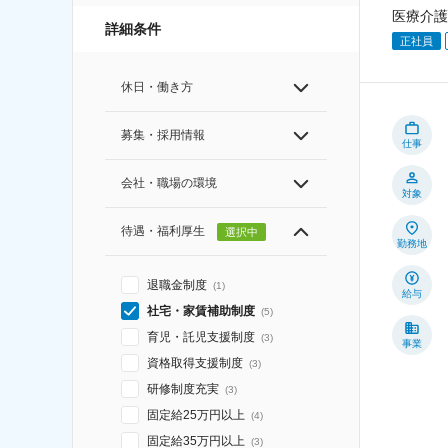
医療介護
詳細条件
正社員
休日・働き方
募集・採用情報
仕事
会社・職場の環境
対象
待遇・福利厚生
選択中
勤務地
退職金制度
(
1
)
給与
社宅・家賃補助制度
(
5
)
育児・託児支援制度
(
3
)
事業
資格取得支援制度
(
3
)
研修制度充実
(
3
)
固定給25万円以上
(
4
)
固定給35万円以上
(
3
)