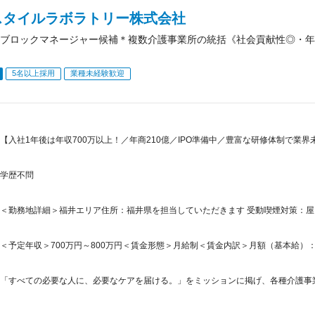
スタイルラボラトリー株式会社
ブロックマネージャー候補＊複数介護事業所の統括《社会貢献性◎・年収
5名以上採用
業種未経験歓迎
【入社1年後は年収700万以上！／年商210億／IPO準備中／豊富な研修体制で業
学歴不問
＜勤務地詳細＞福井エリア住所：福井県を担当していただきます 受動喫煙対策：
＜予定年収＞700万円～800万円＜賃金形態＞月給制＜賃金内訳＞月額（基本給）：331,0
「すべての必要な人に、必要なケアを届ける。」をミッションに掲げ、各種介護事業