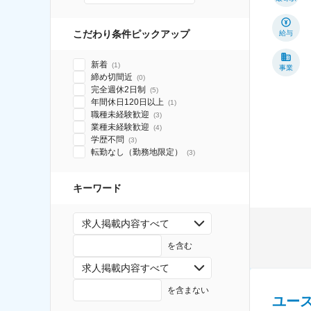
こだわり条件ピックアップ
給与
新着
(
1
)
事業
締め切間近
(
0
)
完全週休2日制
(
5
)
年間休日120日以上
(
1
)
職種未経験歓迎
(
3
)
業種未経験歓迎
(
4
)
学歴不問
(
3
)
転勤なし（勤務地限定）
(
3
)
キーワード
求人掲載内容すべて
を含む
求人掲載内容すべて
を含まない
ユー