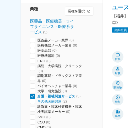
ユー
業種
業種を選択
【福井】
医薬品・医療機器・ライ
◎》
フサイエンス・医療系サ
契約社員
ービス
(
5
)
医薬品メーカー業界
(
0
)
医療機器メーカー業界
(
0
)
医薬品卸
(
0
)
医療機器卸
(
0
)
仕事
CRO
(
0
)
病院・大学病院・クリニック
(
0
)
対象
調剤薬局・ドラッグストア業
界
(
0
)
バイオベンチャー業界
(
0
)
勤務地
大学・研究施設
(
0
)
介護・福祉関連サービス
(
5
)
その他医療関連
(
2
)
給与
診断薬・臨床検査機器・臨床
検査試薬メーカー
(
0
)
事業
SMO
(
0
)
CSO
(
0
)
CMO
(
0
)