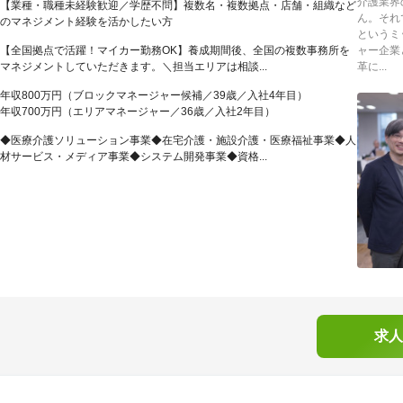
介護業界
【業種・職種未経験歓迎／学歴不問】複数名・複数拠点・店舗・組織など
ん。それ
のマネジメント経験を活かしたい方
というミ
【全国拠点で活躍！マイカー勤務OK】養成期間後、全国の複数事務所を
ャー企業
マネジメントしていただきます。＼担当エリアは相談...
革に...
年収800万円（ブロックマネージャー候補／39歳／入社4年目）
年収700万円（エリアマネージャー／36歳／入社2年目）
◆医療介護ソリューション事業◆在宅介護・施設介護・医療福祉事業◆人
材サービス・メディア事業◆システム開発事業◆資格...
求人