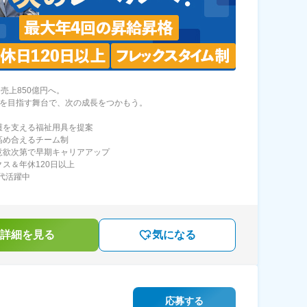
、売上850億円へ。
.1を目指す舞台で、次の成長をつかもう。
護を支える福祉用具を提案
高め合えるチーム制
意欲次第で早期キャリアアップ
クス＆年休120日以上
0代活躍中
詳細を見る
気になる
応募する