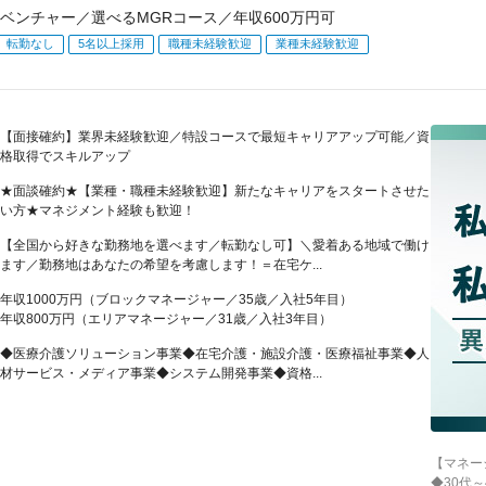
ベンチャー／選べるMGRコース／年収600万円可
転勤なし
5名以上採用
職種未経験歓迎
業種未経験歓迎
【面接確約】業界未経験歓迎／特設コースで最短キャリアアップ可能／資
格取得でスキルアップ
★面談確約★【業種・職種未経験歓迎】新たなキャリアをスタートさせた
い方★マネジメント経験も歓迎！
【全国から好きな勤務地を選べます／転勤なし可】＼愛着ある地域で働け
ます／勤務地はあなたの希望を考慮します！＝在宅ケ...
年収1000万円（ブロックマネージャー／35歳／入社5年目）
年収800万円（エリアマネージャー／31歳／入社3年目）
◆医療介護ソリューション事業◆在宅介護・施設介護・医療福祉事業◆人
材サービス・メディア事業◆システム開発事業◆資格...
【マネー
◆30代