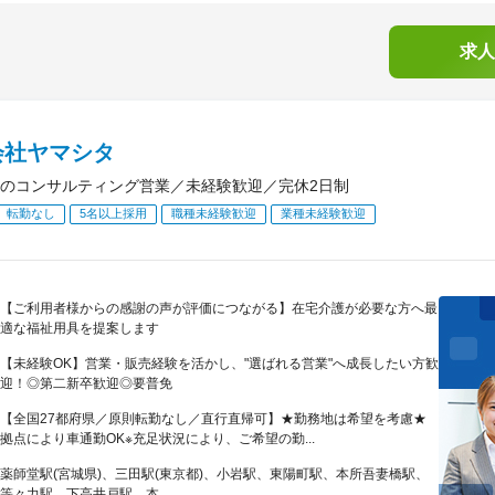
求人
会社ヤマシタ
のコンサルティング営業／未経験歓迎／完休2日制
転勤なし
5名以上採用
職種未経験歓迎
業種未経験歓迎
【ご利用者様からの感謝の声が評価につながる】在宅介護が必要な方へ最
適な福祉用具を提案します
【未経験OK】営業・販売経験を活かし、"選ばれる営業"へ成長したい方歓
迎！◎第二新卒歓迎◎要普免
【全国27都府県／原則転勤なし／直行直帰可】★勤務地は希望を考慮★
拠点により車通勤OK※充足状況により、ご希望の勤...
薬師堂駅(宮城県)、三田駅(東京都)、小岩駅、東陽町駅、本所吾妻橋駅、
等々力駅、下高井戸駅、本...