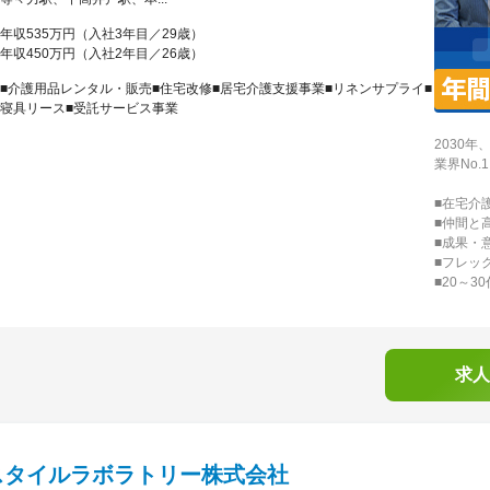
年収535万円（入社3年目／29歳）
年収450万円（入社2年目／26歳）
■介護用品レンタル・販売■住宅改修■居宅介護支援事業■リネンサプライ■
寝具リース■受託サービス事業
2030年
業界No
■在宅介
■仲間と
■成果・
■フレッ
■20～3
求人
スタイルラボラトリー株式会社