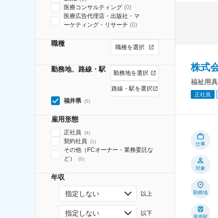
医療コンサルティング
(
0
)
医療広告代理店・出版社・マ
ーケティング・リサーチ
(
0
)
職種
職種を選択
株式
勤務地、路線・駅
勤務地を選択
福祉用具
路線・駅を選択
正社員
福井県
(
5
)
雇用形態
正社員
(
4
)
契約社員
(
1
)
仕事
その他（FCオーナー・業務委託な
ど）
(
0
)
対象
年収
指定しない
勤務地
以上
指定しない
以下
最寄駅