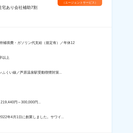
（エージェントサービス）
社宅あり会社補助7割
持補填費・ガソリン代支給（規定有）／年休12
卒以上
ンふくい線／芦原温泉駅受動喫煙対策...
40円～300,000円...
2年4月1日に創業しました。サワイ...