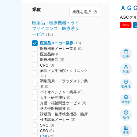
ＡＧＣ
業種
業種を選択
AGCグ
医薬品・医療機器・ライ
New
フサイエンス・医療系サ
ービス
(
16
)
医薬品メーカー業界
(
16
)
医療機器メーカー業界
(
0
)
医薬品卸
(
0
)
仕事
医療機器卸
(
0
)
CRO
(
0
)
病院・大学病院・クリニック
対象
(
0
)
調剤薬局・ドラッグストア業
界
(
0
)
勤務地
バイオベンチャー業界
(
0
)
大学・研究施設
(
0
)
最寄駅
介護・福祉関連サービス
(
0
)
その他医療関連
(
0
)
診断薬・臨床検査機器・臨床
給与
検査試薬メーカー
(
0
)
SMO
(
0
)
CSO
(
0
)
事業
CMO
(
2
)