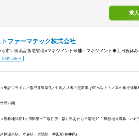
求人
ストファーマテック株式会社
わら市）医薬品製造管理※マネジメント候補～マネジメント◆土日祝休み／
5名以上採用
＜東証プライム上場沢井製薬G／中途入社者の定着率は90％以上！／車の維持補填
学歴不問
＜勤務地詳細1＞清間第一工場住所：福井県あわら市清間19-1 勤務地最寄駅：ハピ
芦原温泉駅、本荘駅、大関駅、番田駅(福井県)