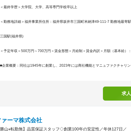
＜最終学歴＞大学院、大学、高等専門学校卒以上
＜勤務地詳細＞福井事業所住所：福井県坂井市三国町米納津49-111-7 勤務地最寄駅
三国駅(福井県)
＜予定年収＞500万円～700万円＜賃金形態＞月給制＜賃金内訳＞月額（基本給）：280,0
■企業概要：同社は1945年に創業し、2023年には商社機能とマニュファクチャリン
求人
ファーマ株式会社
勝山※転勤無】品質保証スタッフ◇創業100年の安定性／年休127日／