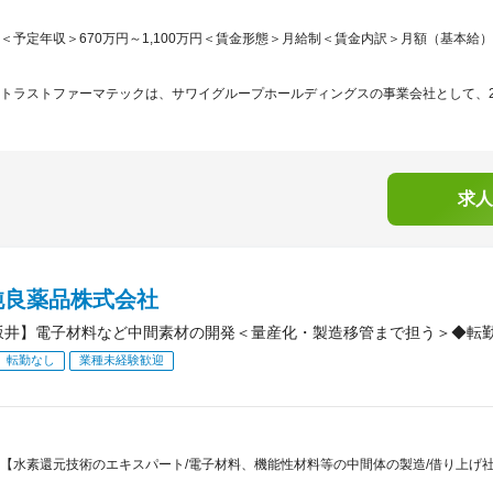
＜予定年収＞670万円～1,100万円＜賃金形態＞月給制＜賃金内訳＞月額（基本給）：321,
トラストファーマテックは、サワイグループホールディングスの事業会社として、202
求人
純良薬品株式会社
坂井】電子材料など中間素材の開発＜量産化・製造移管まで担う＞◆転
転勤なし
業種未経験歓迎
【水素還元技術のエキスパート/電子材料、機能性材料等の中間体の製造/借り上げ社