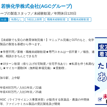
若狭化学株式会社(AGCグループ)
ループの製造スタッフ／未経験歓迎／年間休日120日
転勤なし
5名以上採用
職種未経験歓迎
業種未経験歓迎
正社員
【未経験でも安心の教育体制完備！】マニュアル完備とOJTのもと、化学
製品の製造を基礎から学べます。
★学歴不問／業種・職種未経験歓迎★専門スキルは一切不要！／報告、連
絡、相談がきちんとできる方
★UIターン歓迎（借り上げ社宅制度／住宅手当あり）★転居を伴う転勤な
し★マイカー通勤OK（無料駐車場完備）★受動喫...
加斗駅、上中駅
年収400万円／入社1年目／22歳
年収430万円／入社3年目／25歳
AGC（ライフサイエンス事業本部）が販売する医薬品・農薬の中間体
等、ファインケミカル製品の受託製造及び開発