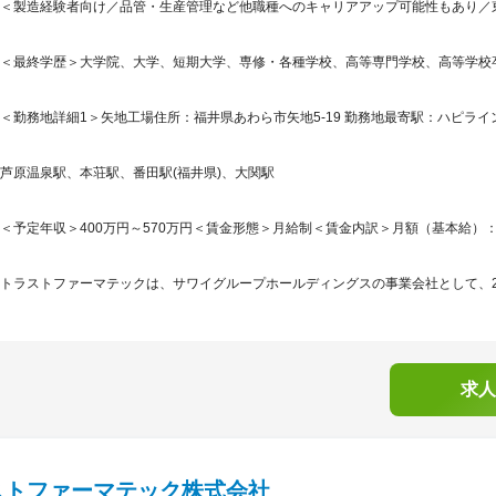
＜製造経験者向け／品管・生産管理など他職種へのキャリアアップ可能性もあり／
＜最終学歴＞大学院、大学、短期大学、専修・各種学校、高等専門学校、高等学校
＜勤務地詳細1＞矢地工場住所：福井県あわら市矢地5-19 勤務地最寄駅：ハピライ
芦原温泉駅、本荘駅、番田駅(福井県)、大関駅
＜予定年収＞400万円～570万円＜賃金形態＞月給制＜賃金内訳＞月額（基本給）：207,5
トラストファーマテックは、サワイグループホールディングスの事業会社として、202
求人
ストファーマテック株式会社