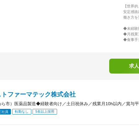
【世界的
安定感抜
働き方を
◆未経験
◆月残業
◆食事手
求人
ストファーマテック株式会社
わら市）医薬品製造◆経験者向け／土日祝休み／残業月10h以内／賞与平均
転勤なし
5名以上採用
正社員