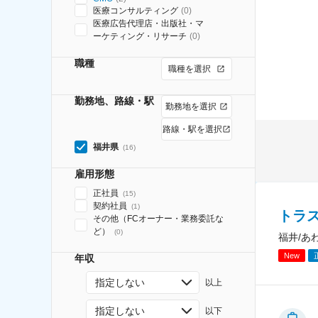
医療コンサルティング
(
0
)
医療広告代理店・出版社・マ
ーケティング・リサーチ
(
0
)
職種
職種を選択
勤務地、路線・駅
勤務地を選択
路線・駅を選択
福井県
(
16
)
雇用形態
正社員
(
15
)
契約社員
(
1
)
トラ
その他（FCオーナー・業務委託な
ど）
(
0
)
福井/あ
New
年収
指定しない
以上
指定しない
以下