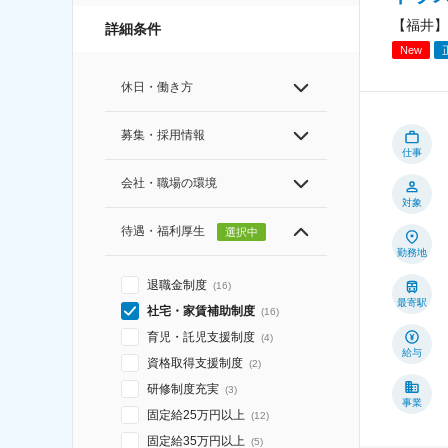
【福井】
詳細条件
New
休日・働き方
募集・採用情報
仕事
会社・職場の環境
対象
待遇・福利厚生
選択中
勤務地
退職金制度
(
16
)
最寄駅
社宅・家賃補助制度
(
16
)
育児・託児支援制度
(
4
)
給与
資格取得支援制度
(
2
)
研修制度充実
(
3
)
事業
固定給25万円以上
(
12
)
固定給35万円以上
(
5
)