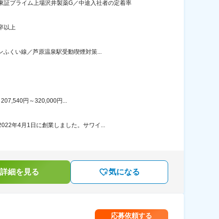
東証プライム上場沢井製薬G／中途入社者の定着率
卒以上
ンふくい線／芦原温泉駅受動喫煙対策...
40円～320,000円...
2年4月1日に創業しました。サワイ...
詳細を見る
気になる
応募依頼する