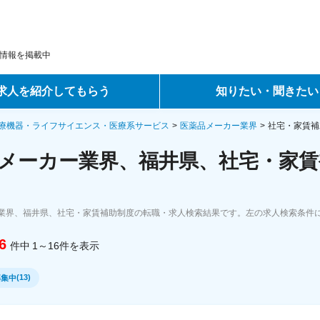
情報を掲載中
求人を紹介してもらう
知りたい・聞きたい
ントサービス
転職ノウハウ
療機器・ライフサイエンス・医療系サービス
医薬品メーカー業界
社宅・家賃補
メーカー業界、福井県、社宅・家賃
サービス
データで見る転職
ーエージェントサービス
コラム・インタビュー
業界、福井県、社宅・家賃補助制度の転職・求人検索結果です。左の求人検索条件
転職Q&A
6
件中
1～16
件
を表示
(
13
)
募集中