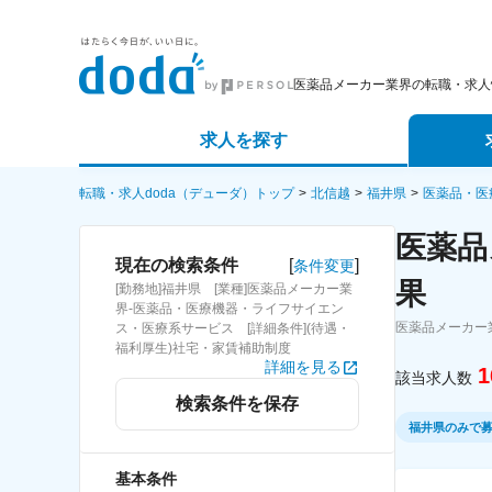
医薬品メーカー業界の転職・求人
求人を探す
詳細条件から探す
エージェ
転職・求人doda（デューダ）トップ
北信越
福井県
医薬品・医
医薬品
新着求人から探す
スカウト
[
]
現在の検索条件
条件変更
果
[勤務地]福井県 [業種]医薬品メーカー業
求人特集から探す
パートナ
界-医薬品・医療機器・ライフサイエン
医薬品メーカー
ス・医療系サービス [詳細条件](待遇・
福利厚生)社宅・家賃補助制度
詳細を見る
1
該当求人数
検索条件を保存
福井県のみで
基本条件