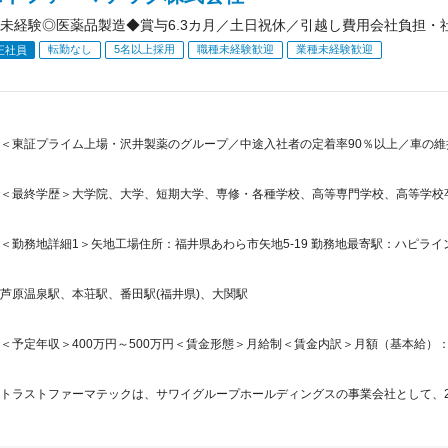
未経験◎医薬品製造◆賞与6.3カ月／土日祝休／引越し費用会社負担・
転勤なし
5名以上採用
職種未経験歓迎
業種未経験歓迎
正社員
＜東証プライム上場・沢井製薬のグループ／中途入社者の定着率90％以上／車の維
＜最終学歴＞大学院、大学、短期大学、専修・各種学校、高等専門学校、高等学校
＜勤務地詳細1＞矢地工場住所：福井県あわら市矢地5-19 勤務地最寄駅：ハピライ
芦原温泉駅、本荘駅、番田駅(福井県)、大関駅
＜予定年収＞400万円～500万円＜賃金形態＞月給制＜賃金内訳＞月額（基本給）：219,4
トラストファーマテックは、サワイグループホールディングスの事業会社として、202