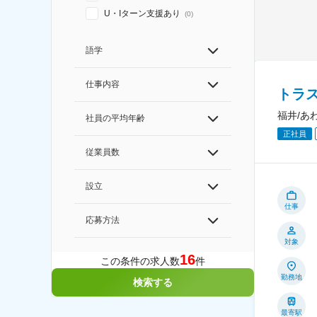
U・Iターン支援あり
(
0
)
語学
仕事内容
トラ
福井/あ
社員の平均年齢
正社員
従業員数
設立
仕事
応募方法
対象
16
この条件の求人数
件
勤務地
検索する
最寄駅