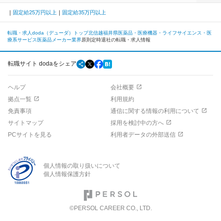
固定給25万円以上
固定給35万円以上
転職・求人doda（デューダ）トップ
北信越
福井県
医薬品・医療機器・ライフサイエンス・医
療系サービス
医薬品メーカー業界
原則定時退社の転職・求人情報
転職サイト dodaをシェア
ヘルプ
会社概要
拠点一覧
利用規約
免責事項
通信に関する情報の利用について
サイトマップ
採用を検討中の方へ
PCサイトを見る
利用者データの外部送信
個人情報の取り扱いについて
個人情報保護方針
©PERSOL CAREER CO., LTD.