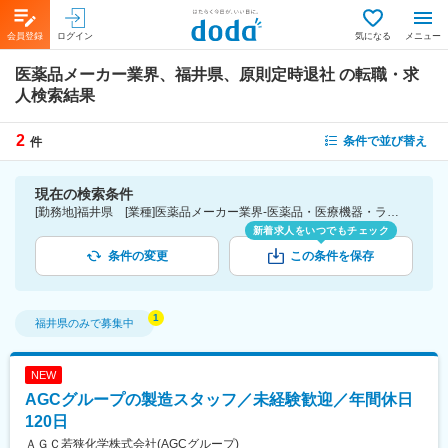
会員登録
ログイン
気になる
メニュー
医薬品メーカー業界、福井県、原則定時退社
の転職・求
人検索結果
2
条件で並び替え
件
現在の検索条件
[勤務地]福井県 [業種]医薬品メーカー業界-医薬品・医療機器・ライフサイエンス・医療系サービス [詳細条件](休日・働き方)原則定時退社
新着求人をいつでもチェック
条件の変更
この条件を保存
福井県
のみで募集中
NEW
AGCグループの製造スタッフ／未経験歓迎／年間休日
120日
ＡＧＣ若狭化学株式会社(AGCグループ)