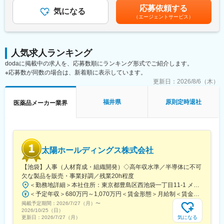
践する
残業手当＞有＜給与補足＞※年収は経験に応じて決定します。年収
応募依頼する
気になる
には営業手当を含みます。※固定残業代は、時間外労働の有無に関
（エージェントサービス）
■採用背景：
わらず40時間分が付きます。※別途営業日当支給（2,000円/日）賃
今後の更なる事業拡大に向けての採用になります。
金はあくまでも目安の金額であり、選考を通じて上下する可能性
があります。月給(月額)は固定手当を含めた表記です。
■当社の特徴：
人気求人ランキング
韓国セルトリオングループは、韓国株式市場KOSPIに上市してい
dodaに掲載中の求人を、応募数順にランキング形式でご紹介します。
るバイオ医薬品を開発・製造する企業の中で、常に時価総額が
※応募数が同数の場合は、新着順に表示しています。
Top5のバイオ医薬品の開発及び製造技術に注力しているグループ
です。
更新日：
2026/8/6（木）
当社は、セルトリオングループで開発及び製造しているバイオシ
ミラー＊を含めたバイオ医薬品を日本で販売するため、セルトリ
福井県
原則定時退社
医薬品メーカー業界
オングループの日本法人として2014年に設立され、現在、4製品
を販売しており、今後もパイプラインを拡大していきます。
今後の更なる事業拡大に向け、ご自身の経験やノウハウを発揮頂
きながら、会社・個人共に成長して行くメンバーを今回募集致し
太陽ホールディングス株式会社
ます。
【池袋】人事（人材育成・組織開発）◇高年収水準／半導体に不可
＊バイオシミラー：先行バイオ医薬品と同等/同質の品質、安全性
欠な製品を販売・事業好調／残業20h程度
および有効性を有し、異なる製造販売業者により開発される医薬
＜勤務地詳細＞本社住所：東京都豊島区西池袋一丁目11-1 メトロポリタンプラザビル16F勤務地最寄駅：各線／池袋駅受動喫煙対策：屋内全面禁煙変更の範囲：会社の定める事業所（リモートワーク含む）
品。
＜予定年収＞680万円～1,070万円＜賃金形態＞月給制＜賃金内訳＞月額（基本給）：335,000円～530,000円＜月給＞335,000円～530,000円＜昇給有無＞有＜残業手当＞有＜給与補足＞※年収概算には想定残業時間20時間分を含む・2025年度 全社平均残業時間：20時間・残業代全額支給（管理監督職については対象外)・賞与6か月分（2025年度実績）賃金はあくまでも目安の金額であり、選考を通じて上下する可能性があります。月給(月額)は固定手当を含めた表記です。
掲載予定期間：
2026/7/27（月）
〜
■事業の特徴：
2026/10/25（日）
高齢化社会が進行するなか、医療費の削減は喫緊の課題であり、
気になる
更新日：
2026/7/27（月）