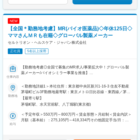
NEW
【全国＊勤務地考慮】MR(バイオ医薬品)◇年休125日◇
ママさんＭＲも在籍◇グローバル製薬メーカー
セルトリオン・ヘルスケア・ジャパン株式会社
正社員
5名以上採用
【勤務地考慮◎全国で募集のMR求人/事業拡大中！グローバル製
薬メーカー/バイオシミラー事業を推進】
仕事内容
バイオ医薬品を開発・製造する総合ヘルスケアグループの日本法
＜勤務地詳細1＞本社住所：東京都中央区新川1-16-3 住友不動産
人である当社にて、MRを募集いたします。
茅場町ビル3F勤務地最寄駅：東京メトロ日比谷線・東西線／茅場
勤務地
町駅受動喫煙対策：敷地内喫煙可能場所あり＜勤務地詳細2＞全国
【最寄り駅】
■業務内容：
住所：全国 受動喫煙対策：敷地内全面禁煙変更の範囲：会社の定
茅場町駅、水天宮前駅、八丁堀駅(東京都)
・MR職務の担当エリアにおいて当社製品の新規口座開設ならびに
める事業所
シェアの拡大を目指す
＜予定年収＞550万円～800万円＜賃金形態＞月給制＜賃金内訳＞
・販売目標を達成させるために卸との協業を推進する
月額（基本給）：275,105円～418,334円その他固定手当/月：
・担当エリア内のKOLを育成し、その地区における波及効果を目
給与
40,000円固定残業手当/月：143,229円～208,333円（固定残業時
指す
間40時間0分/月）超過した時間外労働の残業手当は追加支給＜月
・販売目標を達成させるために的確なイベントの企画と運営を実
給＞458,334円～666,667円（一律手当を含む）＜昇給有無＞有＜