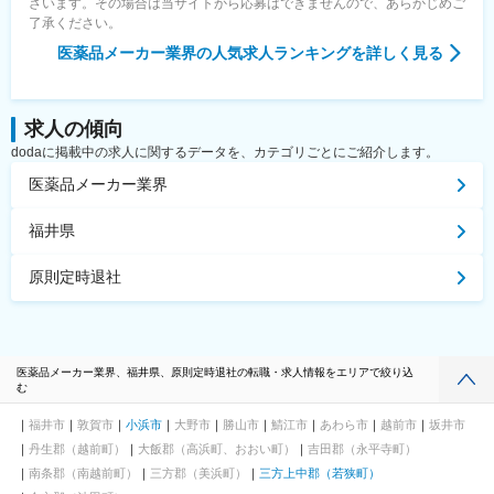
ざいます。その場合は当サイトから応募はできませんので、あらかじめご
了承ください。
医薬品メーカー業界
の人気求人ランキングを詳しく見る
求人の傾向
dodaに掲載中の求人に関するデータを、カテゴリごとにご紹介します。
医薬品メーカー業界
福井県
原則定時退社
医薬品メーカー業界、福井県、原則定時退社の転職・求人情報をエリアで絞り込
む
福井市
敦賀市
小浜市
大野市
勝山市
鯖江市
あわら市
越前市
坂井市
丹生郡（越前町）
大飯郡（高浜町、おおい町）
吉田郡（永平寺町）
南条郡（南越前町）
三方郡（美浜町）
三方上中郡（若狭町）