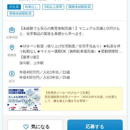
正社員
転勤なし
5名以上採用
職種未経験歓迎
業種未経験歓迎
【未経験でも安心の教育体制完備！】マニュアル完備とOJTのも
と、化学製品の製造を基礎から学べます。
仕事内容
★UIターン歓迎（借り上げ社宅制度／住宅手当あり）★転居を伴
う転勤なし★マイカー通勤OK（無料駐車場完備）★受動喫煙対
勤務地
策：あり（屋内全面禁煙）下記いずれかの拠点にて活躍！■小浜工
【最寄り駅】
場／福井県小浜市飯盛24-26-1■上中工場／福井県三方上中郡若狭
加斗駅、上中駅
町若狭テクノバレー1号提4-1＜交通アクセス＞■小浜工場…JR小
浜線「加斗駅」より車で約5分■上中工場…JR小浜線「上中駅」よ
年収400万円／入社1年目／22歳
り車で約5分◎福井県の中でも、滋賀県・京都府に隣接するエリア
年収430万円／入社3年目／25歳
給与
です。◎京都市内まで、車で1時間半～2時間程度と関西圏へのア
クセスが良好です！＼県外の方も活躍しています／借り上げ社宅
制度や住宅手当など、住環境へのサポートも充実しています。実
【世界的メーカーのグループ企業】
安定感抜群の化学メーカー「AGC100％出資」の企業と
際に、滋賀県・京都府・愛知県出身のメンバーで、社宅制度を活
して、腰を据えた働き方を実現！
用して活躍しています！＼社宅周辺も充実／都市部と比較し、朝
晩静かな環境な若狭。道も分かりやすく、渋滞がないため快適に
◆未経験歓迎 ◆学歴不問 ◆年間休日120日
◆月残業10時間未満 ◆住宅手当・社宅あり
通勤ができます！・コンビニ：徒歩10分・スーパー：車5分・総
◆食事手当・家族手当あり ◆転勤なし
合病院：車10分・小浜IC：車5分◎小浜工場・上中工場につい
て、社宅からどちらも車で15分です！
気になる
応募する