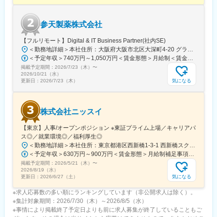
国策としてバイオシミラー普及促進の方針を打ち出しています。
セルトリオンは、抗体医薬品のバイオシミラーを世界規模で研究
開発から臨床試験、規制関連業務、製造、流通まで、バイオ医薬
参天製薬株式会社
品事業の全プロセスに対応するワンストップソリューションを提
供することで、世界中の患者様にバイオ医薬品の新しい治療の選
【フルリモート】Digital & IT Business Partner(社内SE)
択肢をお届けしています。
＜勤務地詳細＞本社住所：大阪府大阪市北区大深町4-20 グランフロント大阪タワーA25F勤務地最寄駅：JR各線／大阪駅受動喫煙対策：屋内全面禁煙変更の範囲：会社の定める事業所（リモートワーク含む）
＜予定年収＞740万円～1,050万円＜賃金形態＞月給制＜賃金内訳＞月額（基本給）：540,000円～770,000円＜月給＞540,000円～770,000円＜昇給有無＞有＜残業手当＞有＜給与補足＞※経験・能力等を考慮の上、当社規定により決定します。■賞与：年1回支給■基本給改定：年1回（4月）賃金はあくまでも目安の金額であり、選考を通じて上下する可能性があります。月給(月額)は固定手当を含めた表記です。
変更の範囲：会社の定める業務
掲載予定期間：
2026/7/23（木）
〜
2026/10/21（水）
気になる
更新日：
2026/7/23（木）
株式会社ニッスイ
【東京】人事/オープンポジション ※東証プライム上場／キャリアパ
ス◎／就業環境◎／福利厚生◎
＜勤務地詳細＞本社住所：東京都港区西新橋1-3-1 西新橋スクエア勤務地最寄駅：東京メトロ線／内幸町駅受動喫煙対策：屋内全面禁煙変更の範囲：会社の定める事業所（リモートワーク含む）
＜予定年収＞630万円～900万円＜賃金形態＞月給制補足事項なし＜賃金内訳＞月額（基本給）：330,000円～448,000円＜月給＞330,000円～448,000円＜昇給有無＞有＜残業手当＞有＜給与補足＞※給与詳細は、経験・経歴を考慮のうえ、決定します。■賞与：年2回（6月・12月）※2026年 度見込（ 6.0ヶ月）※時間外、法定外休日勤務をした場合は30%の割増手当支給法定休日勤務の場合は、35%の割増手当支給賃金はあくまでも目安の金額であり、選考を通じて上下する可能性があります。月給(月額)は固定手当を含めた表記です。
掲載予定期間：
2026/5/21（木）
〜
2026/8/19（水）
気になる
更新日：
2026/6/27（土）
※求人応募数の多い順にランキングしています（非公開求人は除く）。
※集計対象期間：2026/7/30（木）～2026/8/5（水）
※事情により掲載終了予定日よりも前に求人募集が終了していることもご