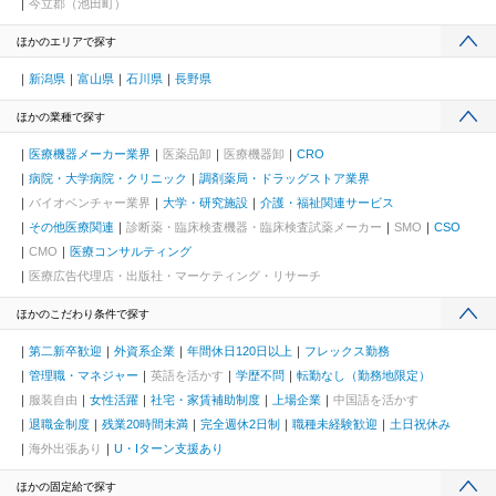
今立郡（池田町）
ほかのエリアで探す
新潟県
富山県
石川県
長野県
ほかの業種で探す
医療機器メーカー業界
医薬品卸
医療機器卸
CRO
病院・大学病院・クリニック
調剤薬局・ドラッグストア業界
バイオベンチャー業界
大学・研究施設
介護・福祉関連サービス
その他医療関連
診断薬・臨床検査機器・臨床検査試薬メーカー
SMO
CSO
CMO
医療コンサルティング
医療広告代理店・出版社・マーケティング・リサーチ
ほかのこだわり条件で探す
第二新卒歓迎
外資系企業
年間休日120日以上
フレックス勤務
管理職・マネジャー
英語を活かす
学歴不問
転勤なし（勤務地限定）
服装自由
女性活躍
社宅・家賃補助制度
上場企業
中国語を活かす
退職金制度
残業20時間未満
完全週休2日制
職種未経験歓迎
土日祝休み
海外出張あり
U・Iターン支援あり
ほかの固定給で探す