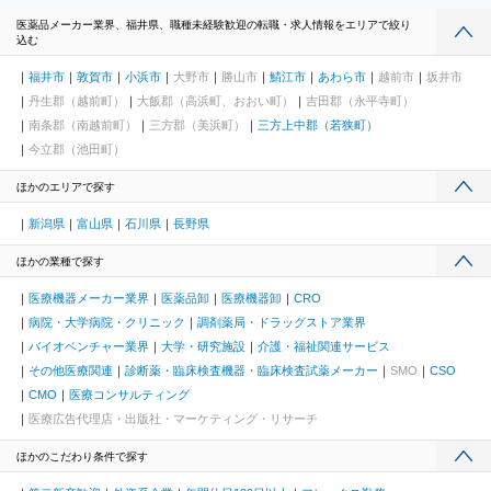
医薬品メーカー業界、福井県、職種未経験歓迎の転職・求人情報をエリアで絞り
込む
福井市
敦賀市
小浜市
大野市
勝山市
鯖江市
あわら市
越前市
坂井市
丹生郡（越前町）
大飯郡（高浜町、おおい町）
吉田郡（永平寺町）
南条郡（南越前町）
三方郡（美浜町）
三方上中郡（若狭町）
今立郡（池田町）
ほかのエリアで探す
新潟県
富山県
石川県
長野県
ほかの業種で探す
医療機器メーカー業界
医薬品卸
医療機器卸
CRO
病院・大学病院・クリニック
調剤薬局・ドラッグストア業界
バイオベンチャー業界
大学・研究施設
介護・福祉関連サービス
その他医療関連
診断薬・臨床検査機器・臨床検査試薬メーカー
SMO
CSO
CMO
医療コンサルティング
医療広告代理店・出版社・マーケティング・リサーチ
ほかのこだわり条件で探す