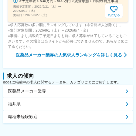
＜予定年収＞630万円～900万円＜賃金形態＞月給制補足事項なし＜賃金内訳＞月額（基本給）：330,000円～448,000円＜月給＞330,000円～448,000円＜昇給有無＞有＜残業手当＞有＜給与補足＞※給与詳細は、経験・経歴を考慮のうえ、決定します。■賞与：年2回（6月・12月）※2026年 度見込（ 6.0ヶ月）※時間外、法定外休日勤務をした場合は30%の割増手当支給法定休日勤務の場合は、35%の割増手当支給賃金はあくまでも目安の金額であり、選考を通じて上下する可能性があります。月給(月額)は固定手当を含めた表記です。
■各種手当・福利厚生：
掲載予定期間：
2026/5/21（木）
〜
・社宅制度あり（適用条件あり・入社から7年間まで適用）
2026/8/19（水）
・日当あり（別途支給）
気になる
更新日：
2026/6/27（土）
※求人応募数の多い順にランキングしています（非公開求人は除く）。
変更の範囲：会社の定める業務
※集計対象期間：2026/8/1（土）～2026/8/7（金）
※事情により掲載終了予定日よりも前に求人募集が終了していることもご
ざいます。その場合は当サイトから応募はできませんので、あらかじめご
了承ください。
医薬品メーカー業界
の人気求人ランキングを詳しく見る
求人の傾向
dodaに掲載中の求人に関するデータを、カテゴリごとにご紹介します。
医薬品メーカー業界
福井県
職種未経験歓迎