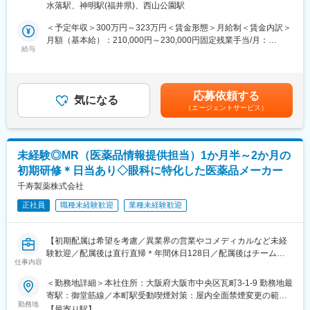
★困ったら先輩社員に相談しやすい雰囲気です！
水落駅、神明駅(福井県)、西山公園駅
※既に、取引のあるお客様先を訪問するスタイルです。
＜専門資格を取得できる＞
＜予定年収＞300万円～323万円＜賃金形態＞月給制＜賃金内訳＞
＜仕事の流れ＞
・入社後は、医薬品販売の専門知識を身につけるために、登録販
月額（基本給）：210,000円～230,000円固定残業手当/月：
配置薬や健康食品、サプリメントの使用頻度に合わせて、1～6ヵ
給与
売者資格を取得していただきます。（取得率90％以上）
35,796円～39,205円（固定残業時間22時間30分/月）超過した時
月に1回程度のペースでお客様宅を訪問
・資格取得にあたっては、無料で支援を行いますのでご安心くだ
間外労働の残業手当は追加支給＜月給＞245,796円～269,205円
※社用車（軽自動車）に乗って、1日あたり16～18軒程のお客様宅
さい。
（一律手当を含む）＜昇給有無＞有＜残業手当＞有＜給与補足＞※
へ訪問をします。
・資格取得後は、資格手当として給与にも反映されます。
年収は当社規定に基づき、年齢や経験に応じて決定します。・昇
応募依頼する
気になる
給：年1回（4月）＜モデル給与＞※入社3年目平均基本給＋各種手
（エージェントサービス）
・配置薬や健康食品の期限管理
■働き方：
当＋業績連動給→総支給月額344,141円※業績連動給：月の予算達
・使った分の配置薬を補充
・基本土日祝休み／年3回の大型連休あり
成や売り上げに対して支払われます賃金はあくまでも目安の金額
・使用したお薬代金の集金
・残業20h以内
であり、選考を通じて上下する可能性があります。月給(月額)は固
・健康相談、新商品・サービスのご提案 など
・スケジュールに合わせて直行直帰可
定手当を含めた表記です。
未経験◎MR（医薬品情報提供担当）1か月半～2か月の
・転居を伴う転勤はありません
初期研修＊日当あり◇眼科に特化した医薬品メーカー
※一部、新たに配置薬を置いていただくお客様への訪問がありま
す。
千寿製薬株式会社
■やりがい：
└配置薬は無料でおけるので、お客様も抵抗なく置いてくれる製
・最近、健康のことで困っていることがないかなど、親身にお話
正社員
職種未経験歓迎
業種未経験歓迎
品です。
を聞くことで、お客様と信頼関係を築き、お客様の健康管理に貢
献することができます。
■未経験の方も安心！充実した研修制度：
・「この薬すごく効き目があって良かったよ。」「こないだのリ
【初期配属は希望を考慮／異業界の営業やコメディカルなど未経
・入社直後～2週間 ： OJT形式で、薬の種類や成分など基礎知識
ンゴ酢美味しかった！ちょうどまた買おうと思ってたの。来てく
験歓迎／配属後は直行直帰＊年間休日128日／配属後はチーム制
を身につけます。
仕事内容
れてありがとう。」など、「ありがとう」という言葉が一番のや
で助け合う風土／社宅あり】
・入社2週間～1カ月 ： 先輩社員に同行し、仕事の流れを学びま
りがいです。
＜勤務地詳細＞本社住所：大阪府大阪市中央区瓦町3-1-9 勤務地最
す。「会話のコツ」や「商品のご案内方法」といった実践的なス
■職務内容：
寄駅：御堂筋線／本町駅受動喫煙対策：屋内全面禁煙変更の範
キルを習得します。
変更の範囲：会社の定める業務
医薬品の情報提供担当（MR）として、ドクターや医薬品卸へ訪
勤務地
囲：会社の定める事業所
・入社1カ月以降 ： 慣れてきたら独り立ち。既存のお客様をメイ
【最寄り駅】