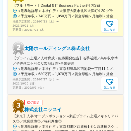
＜入社後＞
【フルリモート】Digital & IT Business Partner(社内SE)
変更の範囲：会社の定める業務
大阪本社にて、1か月半～2か月間の初期研修を行います。
＜勤務地詳細＞本社住所：大阪府大阪市北区大深町4-20 グランフロント大阪タワーA25F勤務地最寄駅：JR各線／大阪駅受動喫煙対策：屋内全面禁煙変更の範囲：会社の定める事業所（リモートワーク含む）
＜予定年収＞740万円～1,050万円＜賃金形態＞月給制＜賃金内訳＞月額（基本給）：540,000円～770,000円＜月給＞540,000円～770,000円＜昇給有無＞有＜残業手当＞有＜給与補足＞※経験・能力等を考慮の上、当社規定により決定します。■賞与：年1回支給■基本給改定：年1回（4月）賃金はあくまでも目安の金額であり、選考を通じて上下する可能性があります。月給(月額)は固定手当を含めた表記です。
＜配属後＞
掲載予定期間：
2026/7/23（木）
〜
・先輩社員がOJTでサポートします。チーム制となっており、1グ
2026/10/21（水）
ループ8名程度、日常的にもチームメンバーと助け合える風土で
気になる
更新日：
2026/7/23（木）
す。
・月2回程度はグループ内MTGがあり、情報交換や製品に関する
情報などをキャッチアップする機会があります。
太陽ホールディングス株式会社
・MR教育の専門部署があり、定期的に階層別研修、MR向けの研
修もあり、配属後も着実にスキルアップしていける環境です。
【プライム上場／人材育成・組織開発担当】若手活躍／高年収水準
／半導体に不可欠な製品販売×事業好調
■勤務地について：
＜勤務地詳細＞本社住所：東京都豊島区西池袋一丁目11-1 メトロポリタンプラザビル16F勤務地最寄駅：各線／池袋駅受動喫煙対策：屋内全面禁煙変更の範囲：会社の定める事業所（リモートワーク含む）
・初期配属地はご希望を考慮し検討いたします。
＜予定年収＞680万円～1,070万円＜賃金形態＞月給制＜賃金内訳＞月額（基本給）：335,000円～530,000円＜月給＞335,000円～530,000円＜昇給有無＞有＜残業手当＞有＜給与補足＞※年収概算には想定残業時間20時間分を含む・2025年度 全社平均残業時間：20時間・残業代全額支給（管理監督職については対象外)・賞与6か月分（2025年度実績）賃金はあくまでも目安の金額であり、選考を通じて上下する可能性があります。月給(月額)は固定手当を含めた表記です。
（京都府、東京都、青森県、愛知県、岐阜県いずれかのエリアで
掲載予定期間：
2026/7/27（月）
〜
は優先的に採用を行っております）
2026/10/25（日）
・配属後は自宅を起点に直行直帰型の勤務となりますが、各エリ
気になる
更新日：
2026/8/7（金）
アに支店やサテライトオフィスがあるため、会議等やオフィスワ
ーク時に利用ができます。
締切間近
■働き方：
株式会社ニッスイ
・土日祝休み／年間休日128日
【東京】人事/オープンポジション ※東証プライム上場／キャリアパ
・有給休暇取得率：79.8％（2025年度）
ス◎／就業環境◎／福利厚生◎
・「くるみん」「えるぼし」取得
＜勤務地詳細＞本社住所：東京都港区西新橋1-3-1 西新橋スクエア勤務地最寄駅：東京メトロ線／内幸町駅受動喫煙対策：屋内全面禁煙変更の範囲：会社の定める事業所（リモートワーク含む）