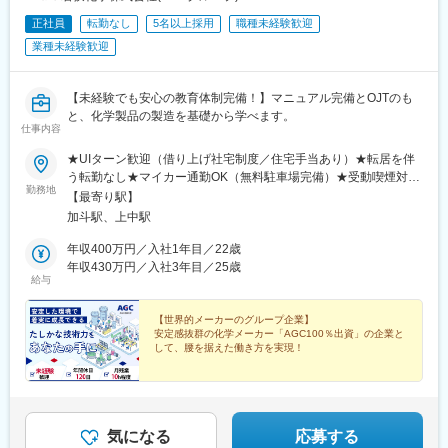
正社員
転勤なし
5名以上採用
職種未経験歓迎
業種未経験歓迎
【未経験でも安心の教育体制完備！】マニュアル完備とOJTのも
と、化学製品の製造を基礎から学べます。
仕事内容
★UIターン歓迎（借り上げ社宅制度／住宅手当あり）★転居を伴
う転勤なし★マイカー通勤OK（無料駐車場完備）★受動喫煙対
勤務地
策：あり（屋内全面禁煙）下記いずれかの拠点にて活躍！■小浜工
【最寄り駅】
場／福井県小浜市飯盛24-26-1■上中工場／福井県三方上中郡若狭
加斗駅、上中駅
町若狭テクノバレー1号提4-1＜交通アクセス＞■小浜工場…JR小
浜線「加斗駅」より車で約5分■上中工場…JR小浜線「上中駅」よ
年収400万円／入社1年目／22歳
り車で約5分◎福井県の中でも、滋賀県・京都府に隣接するエリア
年収430万円／入社3年目／25歳
給与
です。◎京都市内まで、車で1時間半～2時間程度と関西圏へのア
クセスが良好です！＼県外の方も活躍しています／借り上げ社宅
制度や住宅手当など、住環境へのサポートも充実しています。実
【世界的メーカーのグループ企業】
安定感抜群の化学メーカー「AGC100％出資」の企業と
際に、滋賀県・京都府・愛知県出身のメンバーで、社宅制度を活
して、腰を据えた働き方を実現！
用して活躍しています！＼社宅周辺も充実／都市部と比較し、朝
晩静かな環境な若狭。道も分かりやすく、渋滞がないため快適に
◆未経験歓迎 ◆学歴不問 ◆年間休日120日
◆月残業10時間未満 ◆住宅手当・社宅あり
通勤ができます！・コンビニ：徒歩10分・スーパー：車5分・総
◆食事手当・家族手当あり ◆転勤なし
合病院：車10分・小浜IC：車5分◎小浜工場・上中工場につい
て、社宅からどちらも車で15分です！
気になる
応募する