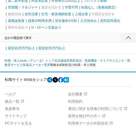
第二新卒歓迎
外資系企業
年間休日120日以上
フレックス勤務
管理職・マネジャー
英語を活かす
学歴不問
転勤なし（勤務地限定）
服装自由
女性活躍
社宅・家賃補助制度
上場企業
中国語を活かす
退職金制度
残業20時間未満
完全週休2日制
土日祝休み
原則定時退社
海外出張あり
U・Iターン支援あり
ほかの固定給で探す
固定給25万円以上
固定給35万円以上
転職・求人doda（デューダ）トップ
北信越
福井県
医薬品・医療機器・ライフサイエンス・医
療系サービス
医薬品メーカー業界
職種未経験歓迎の転職・求人情報
転職サイト dodaをシェア
ヘルプ
会社概要
拠点一覧
利用規約
免責事項
通信に関する情報の利用について
サイトマップ
採用を検討中の方へ
PCサイトを見る
利用者データの外部送信