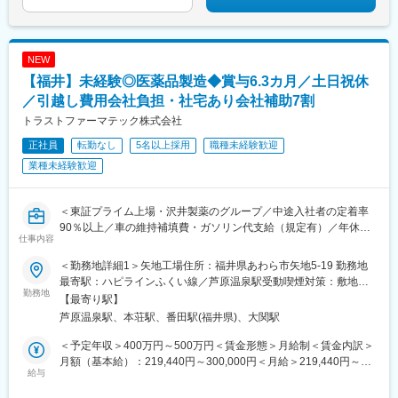
NEW
【福井】未経験◎医薬品製造◆賞与6.3カ月／土日祝休
／引越し費用会社負担・社宅あり会社補助7割
トラストファーマテック株式会社
正社員
転勤なし
5名以上採用
職種未経験歓迎
業種未経験歓迎
＜東証プライム上場・沢井製薬のグループ／中途入社者の定着率
90％以上／車の維持補填費・ガソリン代支給（規定有）／年休
仕事内容
129日（2026年実績）／残業月約10時間＞
医薬品製造工程の下記いずれかをご担当いただきます。
＜勤務地詳細1＞矢地工場住所：福井県あわら市矢地5-19 勤務地
機械の操作については、一つひとつ丁寧にレクチャーし、作業は
最寄駅：ハピラインふくい線／芦原温泉駅受動喫煙対策：敷地内
基本的に2人1組で行うため、困った時もすぐ先輩を頼れる環境で
勤務地
全面禁煙＜勤務地詳細2＞清間第一工場住所：福井県あわら市清間
【最寄り駅】
す。未経験の方でも安心して業務に入っていただけます。
19-1 勤務地最寄駅：ハピラインふくい線／芦原温泉駅受動喫煙対
芦原温泉駅、本荘駅、番田駅(福井県)、大関駅
適材適所での配属のため、女性の方も多く活躍している職場で
策：敷地内全面禁煙＜勤務地詳細3＞清間第二工場住所：福井県あ
す。
わら市清間11-15 勤務地最寄駅：ハピラインふくい線／芦原温泉
＜予定年収＞400万円～500万円＜賃金形態＞月給制＜賃金内訳＞
駅受動喫煙対策：敷地内全面禁煙変更の範囲：会社の定める事業
月額（基本給）：219,440円～300,000円＜月給＞219,440円～
＜製造工程詳細＞
給与
所
300,000円＜昇給有無＞有＜残業手当＞有＜給与補足＞賞与年2回
原材料の受け入れ
（平均6.3カ月）、昇給年1回上記は福利厚生欄記載の各種手当を