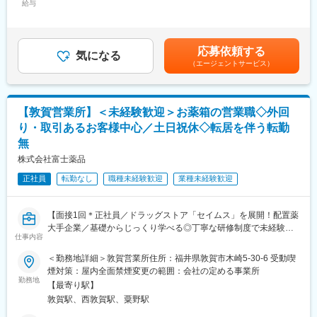
配置薬や健康食品、サプリメントの使用頻度に合わせて、1～6ヵ
給与
証など、他職種へのキャリアチェンジも可能。
35,796円～39,205円（固定残業時間22時間30分/月）超過した時
月に1回程度のペースでお客様宅を訪問
「現場で技術を極めたい」というスペシャリスト志向の方も歓迎
間外労働の残業手当は追加支給＜月給＞245,796円～269,205円
※社用車（軽自動車）に乗って、1日あたり16～18軒程のお客様宅
しており、多様なキャリアパスが用意されています。
（一律手当を含む）＜昇給有無＞有＜残業手当＞有＜給与補足＞※
へ訪問をします。
年収は当社規定に基づき、年齢や経験に応じて決定します。・昇
応募依頼する
気になる
■勤務形態（2交替・3交替について）
給：年1回（4月）＜モデル給与＞※入社3年目平均基本給＋各種手
（エージェントサービス）
・配置薬や健康食品の期限管理
基本は 2交替勤務が中心ですが、配属工程によって勤務形態が異
当＋業績連動給→総支給月額344,141円※業績連動給：月の予算達
・使った分の配置薬を補充
なります。
成や売り上げに対して支払われます賃金はあくまでも目安の金額
・使用したお薬代金の集金
●2交替勤務
であり、選考を通じて上下する可能性があります。月給(月額)は固
・健康相談、新商品・サービスのご提案 など
早番 → 遅番を2週間ずつのサイクルで回します。
定手当を含めた表記です。
【敦賀営業所】＜未経験歓迎＞お薬箱の営業職◇外回
（例）2週間早番 → 2週間遅番
り・取引あるお客様中心／土日祝休◇転居を伴う転勤
※一部、新たに配置薬を置いていただくお客様への訪問がありま
●3交替勤務
無
す。
1週間ごとに勤務帯が切り替わるサイクルです。
└配置薬は無料でおけるので、お客様も抵抗なく置いてくれる製
シフトは 1か月前に決定することが多く、予定が立てやすい のも
株式会社富士薬品
品です。
特徴です。
正社員
転勤なし
職種未経験歓迎
業種未経験歓迎
■未経験の方も安心！充実した研修制度：
変更の範囲：会社の定める業務
・入社直後～2週間 ： OJT形式で、薬の種類や成分など基礎知識
【面接1回＊正社員／ドラッグストア「セイムス」を展開！配置薬
を身につけます。
大手企業／基礎からじっくり学べる◎丁寧な研修制度で未経験の
・入社2週間～1カ月 ： 先輩社員に同行し、仕事の流れを学びま
仕事内容
方も安心／残業20h＊直行直帰可】
す。「会話のコツ」や「商品のご案内方法」といった実践的なス
キルを習得します。
＜勤務地詳細＞敦賀営業所住所：福井県敦賀市木崎5-30-6 受動喫
■職務内容：
・入社1カ月以降 ： 慣れてきたら独り立ち。既存のお客様をメイ
煙対策：屋内全面禁煙変更の範囲：会社の定める事業所
担当エリアのお客様（個人宅や企業）へ訪問し、配置薬（お薬
勤務地
ンに訪問します。
【最寄り駅】
箱）や健康食品の提案をお任せします。
★困ったら先輩社員に相談しやすい雰囲気です！
敦賀駅、西敦賀駅、粟野駅
※既に、取引のあるお客様先を訪問するスタイルです。