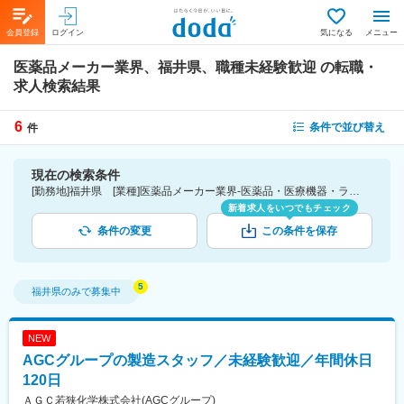
会員登録
ログイン
気になる
メニュー
医薬品メーカー業界、福井県、職種未経験歓迎
の転職・
求人検索結果
6
条件で並び替え
件
現在の検索条件
[勤務地]福井県 [業種]医薬品メーカー業界-医薬品・医療機器・ライフサイエンス・医療系サービス [こだわり条件ピックアップ]職種未経験歓迎 [詳細条件](募集・採用情報)職種未経験歓迎
新着求人をいつでもチェック
条件の変更
この条件を保存
福井県
のみで募集中
NEW
AGCグループの製造スタッフ／未経験歓迎／年間休日
120日
ＡＧＣ若狭化学株式会社(AGCグループ)