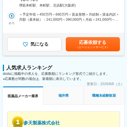
問、当社製品の提案・販売をお任せします。
ンに訪問します。
堺筋本町駅、本町駅、北浜駅(大阪府)
★困ったら先輩社員に相談しやすい雰囲気です！
＜具体的な業務内容＞
＜予定年収＞450万円～690万円＜賃金形態＞月給制＜賃金内訳＞
◎訪問先：主に大学病院や眼科クリニック
月額（基本給）：241,000円～390,000円＜月給＞241,000円～
＜専門資格を取得できる＞
給与
390,000円＜昇給有無＞有＜残業手当＞有＜給与補足＞※給与詳細
・入社後は、医薬品販売の専門知識を身につけるために、登録販
・医療機関（クリニック、病院）を訪問し、製品の情報提供や顧
は経験・能力・前職給与等を踏まえて決定※年収は会社の業績・個
売者資格を取得していただきます。（取得率90％以上）
客ニーズやお困りごとのヒアリング
人の成績によって変動■昇給：年1回■賞与：年2回賃金はあくまで
・資格取得にあたっては、無料で支援を行いますのでご安心くだ
・医薬品に関する情報提供活動
も目安の金額であり、選考を通じて上下する可能性があります。
さい。
応募依頼する
└クリニック向けに勉強会なども実施します
気になる
月給(月額)は固定手当を含めた表記です。
・資格取得後は、資格手当として給与にも反映されます。
（エージェントサービス）
・販売代理店を訪問し、代理店担当者との関係構築、製品PR、顧
客情報の交換
■働き方：
・事務作業 等
・基本土日祝休み／年3回の大型連休あり
・残業20h以内
人気求人ランキング
【MRとは】
・スケジュールに合わせて直行直帰可
dodaに掲載中の求人を、応募数順にランキング形式でご紹介します。
医薬品を正しく使用していただくためにドクターや薬剤師へ医薬
・転居を伴う転勤はありません
※応募数が同数の場合は、新着順に表示しています。
品の情報の提供や収集を行います。同時に、医療現場から得た情
報を正しく、タイムリーに医療関係者に伝達することもMRの役割
更新日：
2026/8/8（土）
■やりがい：
です。
・最近、健康のことで困っていることがないかなど、親身にお話
福井県
職種未経験歓迎
医薬品メーカー業界
を聞くことで、お客様と信頼関係を築き、お客様の健康管理に貢
【担当商品（例）】
献することができます。
当社は眼科領域に特化したスペシャリティファーマです。
・「この薬すごく効き目があって良かったよ。」「こないだのリ
ドライアイ治療薬を始めとした、幅広い点眼薬（目薬）を提案す
ンゴ酢美味しかった！ちょうどまた買おうと思ってたの。来てく
ることができます。
れてありがとう。」など、「ありがとう」という言葉が一番のや
りがいです。
参天製薬株式会社
■研修体制：