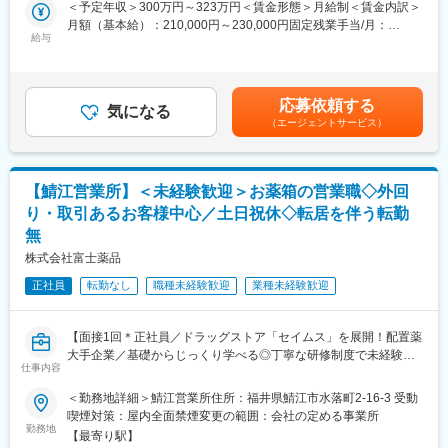
＜専門資格を取得できる＞
＜予定年収＞300万円～323万円＜賃金形態＞月給制＜賃金内訳＞
＜仕事の流れ＞
・入社後は、医薬品販売の専門知識を身につけるために、登録販
月額（基本給）：210,000円～230,000円固定残業手当/月：
配置薬や健康食品、サプリメントの使用頻度に合わせて、1～6ヵ
給与
売者資格を取得していただきます。（取得率90％以上）
35,796円～39,205円（固定残業時間22時間30分/月）超過した時
月に1回程度のペースでお客様宅を訪問
・資格取得にあたっては、無料で支援を行いますのでご安心くだ
間外労働の残業手当は追加支給＜月給＞245,796円～269,205円
※社用車（軽自動車）に乗って、1日あたり16～18軒程のお客様宅
さい。
（一律手当を含む）＜昇給有無＞有＜残業手当＞有＜給与補足＞※
へ訪問をします。
・資格取得後は、資格手当として給与にも反映されます。
年収は当社規定に基づき、年齢や経験に応じて決定します。・昇
応募依頼する
気になる
給：年1回（4月）＜モデル給与＞※入社3年目平均基本給＋各種手
（エージェントサービス）
・配置薬や健康食品の期限管理
■働き方：
当＋業績連動給→総支給月額344,141円※業績連動給：月の予算達
・使った分の配置薬を補充
・基本土日祝休み／年3回の大型連休あり
成や売り上げに対して支払われます賃金はあくまでも目安の金額
・使用したお薬代金の集金
・残業20h以内
であり、選考を通じて上下する可能性があります。月給(月額)は固
・健康相談、新商品・サービスのご提案 など
・スケジュールに合わせて直行直帰可
定手当を含めた表記です。
【鯖江営業所】＜未経験歓迎＞お薬箱の営業職◇外回
・転居を伴う転勤はありません
り・取引あるお客様中心／土日祝休◇転居を伴う転勤
※一部、新たに配置薬を置いていただくお客様への訪問がありま
無
す。
■やりがい：
└配置薬は無料でおけるので、お客様も抵抗なく置いてくれる製
・最近、健康のことで困っていることがないかなど、親身にお話
株式会社富士薬品
品です。
を聞くことで、お客様と信頼関係を築き、お客様の健康管理に貢
正社員
転勤なし
職種未経験歓迎
業種未経験歓迎
献することができます。
■未経験の方も安心！充実した研修制度：
・「この薬すごく効き目があって良かったよ。」「こないだのリ
・入社直後～2週間 ： OJT形式で、薬の種類や成分など基礎知識
ンゴ酢美味しかった！ちょうどまた買おうと思ってたの。来てく
【面接1回＊正社員／ドラッグストア「セイムス」を展開！配置薬
を身につけます。
れてありがとう。」など、「ありがとう」という言葉が一番のや
大手企業／基礎からじっくり学べる◎丁寧な研修制度で未経験の
・入社2週間～1カ月 ： 先輩社員に同行し、仕事の流れを学びま
りがいです。
仕事内容
方も安心／残業20h＊直行直帰可】
す。「会話のコツ」や「商品のご案内方法」といった実践的なス
キルを習得します。
＜勤務地詳細＞鯖江営業所住所：福井県鯖江市水落町2-16-3 受動
変更の範囲：会社の定める業務
■職務内容：
・入社1カ月以降 ： 慣れてきたら独り立ち。既存のお客様をメイ
喫煙対策：屋内全面禁煙変更の範囲：会社の定める事業所
担当エリアのお客様（個人宅や企業）へ訪問し、配置薬（お薬
勤務地
ンに訪問します。
【最寄り駅】
箱）や健康食品の提案をお任せします。