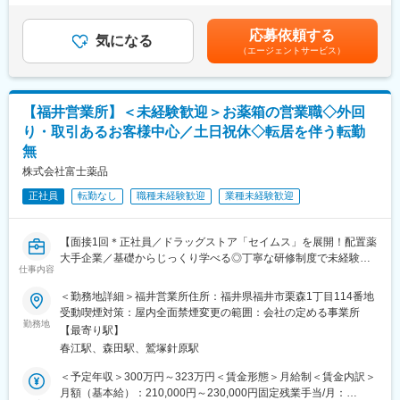
錠剤にするための調製
含めた理論年収賃金はあくまでも目安の金額であり、選考を通じ
均一に混合し、成型（打錠）
て上下する可能性があります。月給(月額)は固定手当を含めた表記
応募依頼する
錠剤への印字
気になる
です。
（エージェントサービス）
検査および包装
品質の最終チェック、出荷 など
※単純なライン作業ではなく、多様な製造設備を扱う“機械オペレ
ーター業務”が中心です。
【福井営業所】＜未経験歓迎＞お薬箱の営業職◇外回
り・取引あるお客様中心／土日祝休◇転居を伴う転勤
■入社後の流れ
無
初日、オリエンテーションと導入研修からスタート。その後、1ヶ
月間かけて座学での「GMP教育（※）」研修で医薬品の基礎知識
株式会社富士薬品
や製造ルール、安全衛生について学びます。（※医薬品の品質確保
正社員
転勤なし
職種未経験歓迎
業種未経験歓迎
のため、製造に携わる全員が受ける教育）
その後、約６か月程度のOJT研修がスタートし、段階的に業務を
習得します。製造業未経験で入った先輩も、ていねいな研修を通
【面接1回＊正社員／ドラッグストア「セイムス」を展開！配置薬
じてスムーズに成長しています。
大手企業／基礎からじっくり学べる◎丁寧な研修制度で未経験の
仕事内容
方も安心／残業20h＊直行直帰可】
■組織構成
製造部は男性169名、女性113名と規模が大きく、20代・30代の
＜勤務地詳細＞福井営業所住所：福井県福井市栗森1丁目114番地
■職務内容：
若手からベテランまで幅広い世代が活躍中。
受動喫煙対策：屋内全面禁煙変更の範囲：会社の定める事業所
担当エリアのお客様（個人宅や企業）へ訪問し、配置薬（お薬
勤務地
女性の在籍数も多く、性別問わず働きやすい職場環境です。
【最寄り駅】
箱）や健康食品の提案をお任せします。
春江駅、森田駅、鷲塚針原駅
※既に、取引のあるお客様先を訪問するスタイルです。
■キャリアについて
年1回のキャリア面談を通じて希望を聞く制度があり、製造チー
＜予定年収＞300万円～323万円＜賃金形態＞月給制＜賃金内訳＞
＜仕事の流れ＞
フ・リーダーへの昇格はもちろん、品質管理・生産管理・品質保
月額（基本給）：210,000円～230,000円固定残業手当/月：