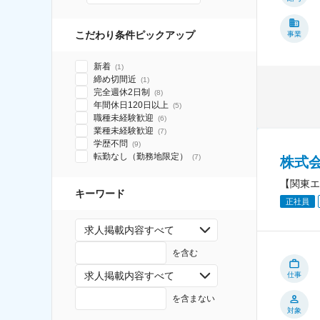
こだわり条件ピックアップ
事業
新着
(
1
)
締め切間近
(
1
)
完全週休2日制
(
8
)
年間休日120日以上
(
5
)
職種未経験歓迎
(
6
)
業種未経験歓迎
(
7
)
学歴不問
(
9
)
転勤なし（勤務地限定）
(
7
)
株式
【関東エ
キーワード
正社員
求人掲載内容すべて
を含む
求人掲載内容すべて
仕事
を含まない
対象