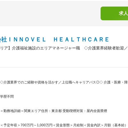
求人
会社ＩＮＮＯＶＥＬ ＨＥＡＬＴＨＣＡＲＥ
リア】介護福祉施設のエリアマネージャー職 ◇介護業界経験者歓迎／
◇介護業界でのご経験や資格を活かす／上位職へキャリアパス◎◇ 介護・医療・
学歴不問
＜勤務地詳細＞関東エリア住所：東京都 受動喫煙対策：屋内全面禁煙
＜予定年収＞700万円～1,000万円＜賃金形態＞月給制＜賃金内訳＞月額（基本給）：23