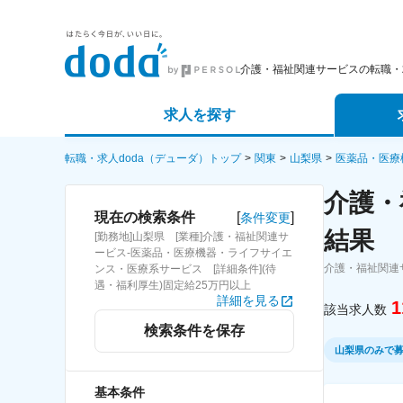
介護・福祉関連サービスの転職・
求人を探す
詳細条件から探す
エージェ
転職・求人doda（デューダ）トップ
関東
山梨県
医薬品・医療
介護・
新着求人から探す
スカウト
[
]
現在の検索条件
条件変更
結果
[勤務地]山梨県 [業種]介護・福祉関連サ
求人特集から探す
パートナ
ービス-医薬品・医療機器・ライフサイエ
介護・福祉関連
ンス・医療系サービス [詳細条件](待
遇・福利厚生)固定給25万円以上
詳細を見る
1
該当求人数
検索条件を保存
山梨県のみで
基本条件