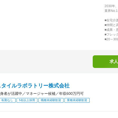
2030年
業界No
■在宅介
■仲間と
■成果・
■フレッ
■20～3
求人
スタイルラボラトリー株式会社
身者が活躍中／マネージャー候補／年収600万円可
転勤なし
5名以上採用
職種未経験歓迎
業種未経験歓迎