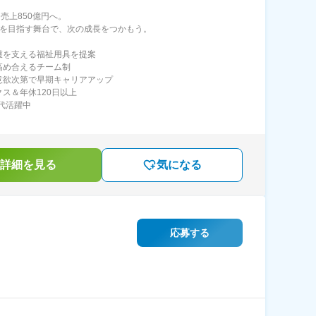
、売上850億円へ。
.1を目指す舞台で、次の成長をつかもう。
護を支える福祉用具を提案
高め合えるチーム制
意欲次第で早期キャリアアップ
クス＆年休120日以上
0代活躍中
詳細を見る
気になる
応募する