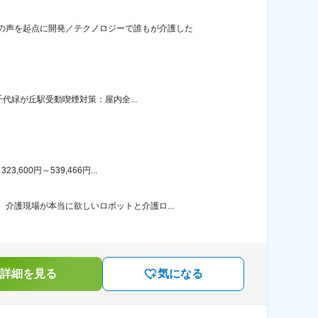
の声を起点に開発／テクノロジーで誰もが介護した
千代緑が丘駅受動喫煙対策：屋内全...
00円～539,466円...
介護現場が本当に欲しいロボットと介護ロ...
詳細を見る
気になる