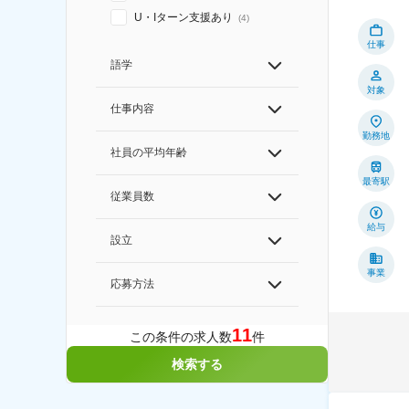
U・Iターン支援あり
(
4
)
仕事
語学
対象
仕事内容
勤務地
社員の平均年齢
最寄駅
従業員数
給与
設立
事業
応募方法
11
この条件の求人数
件
検索する