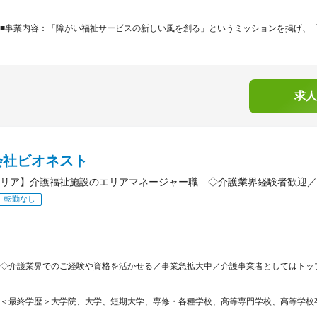
■事業内容：「障がい福祉サービスの新しい風を創る」というミッションを掲げ、「Innovat
求人
会社ビオネスト
リア】介護福祉施設のエリアマネージャー職 ◇介護業界経験者歓迎／
転勤なし
◇介護業界でのご経験や資格を活かせる／事業急拡大中／介護事業者としてはトップ
＜最終学歴＞大学院、大学、短期大学、専修・各種学校、高等専門学校、高等学校