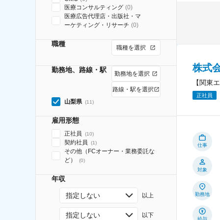
医療コンサルティング
(
0
)
医療広告代理店・出版社・マ
ーケティング・リサーチ
(
0
)
職種
職種を選択
株式
勤務地、路線・駅
勤務地を選択
【関東エ
路線・駅を選択
正社員
山梨県
(
11
)
雇用形態
正社員
(
10
)
契約社員
(
1
)
仕事
その他（FCオーナー・業務委託な
ど）
(
0
)
対象
年収
指定しない
勤務地
以上
指定しない
以下
給与