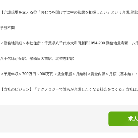
【介護現場を支える◎「おむつを開けずに中の状態を把握したい」という介護現場
学歴不問
＜勤務地詳細＞本社住所：千葉県八千代市大和田新田1054-200 勤務地最寄駅：八
八千代緑が丘駅、船橋日大前駅、北習志野駅
＜予定年収＞700万円～900万円＜賃金形態＞月給制＜賃金内訳＞月額（基本給）：323,6
【当社のビジョン】「テクノロジーで誰もが介護したくなる社会をつくる」当社は、
求人