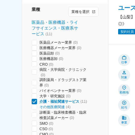
ユー
業種
業種を選択
【山梨】
医薬品・医療機器・ライ
◎》
フサイエンス・医療系サ
契約社員
ービス
(
11
)
医薬品メーカー業界
(
0
)
医療機器メーカー業界
(
0
)
医薬品卸
(
0
)
医療機器卸
(
0
)
仕事
CRO
(
0
)
病院・大学病院・クリニック
(
0
)
対象
調剤薬局・ドラッグストア業
界
(
0
)
バイオベンチャー業界
(
0
)
勤務地
大学・研究施設
(
0
)
介護・福祉関連サービス
(
11
)
その他医療関連
(
4
)
給与
診断薬・臨床検査機器・臨床
検査試薬メーカー
(
0
)
事業
SMO
(
0
)
CSO
(
0
)
CMO
(
0
)