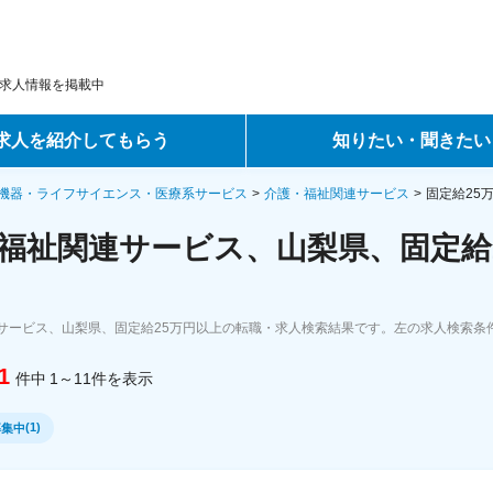
求人情報を掲載中
求人を紹介してもらう
知りたい・聞きたい
ントサービス
転職ノウハウ
機器・ライフサイエンス・医療系サービス
介護・福祉関連サービス
固定給25
福祉関連サービス、山梨県、固定給
サービス
データで見る転職
ーエージェントサービス
コラム・インタビュー
サービス、山梨県、固定給25万円以上の転職・求人検索結果です。左の求人検索条
転職Q&A
1
件中
1～11
件
を表示
(
1
)
募集中