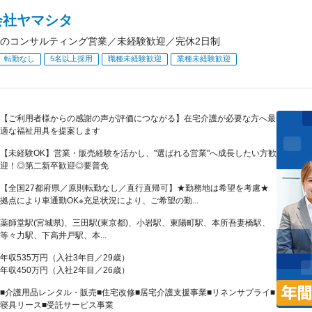
会社ヤマシタ
のコンサルティング営業／未経験歓迎／完休2日制
転勤なし
5名以上採用
職種未経験歓迎
業種未経験歓迎
【ご利用者様からの感謝の声が評価につながる】在宅介護が必要な方へ最
適な福祉用具を提案します
【未経験OK】営業・販売経験を活かし、"選ばれる営業"へ成長したい方歓
迎！◎第二新卒歓迎◎要普免
【全国27都府県／原則転勤なし／直行直帰可】★勤務地は希望を考慮★
拠点により車通勤OK※充足状況により、ご希望の勤...
薬師堂駅(宮城県)、三田駅(東京都)、小岩駅、東陽町駅、本所吾妻橋駅、
等々力駅、下高井戸駅、本...
年収535万円（入社3年目／29歳）
年収450万円（入社2年目／26歳）
■介護用品レンタル・販売■住宅改修■居宅介護支援事業■リネンサプライ■
寝具リース■受託サービス事業