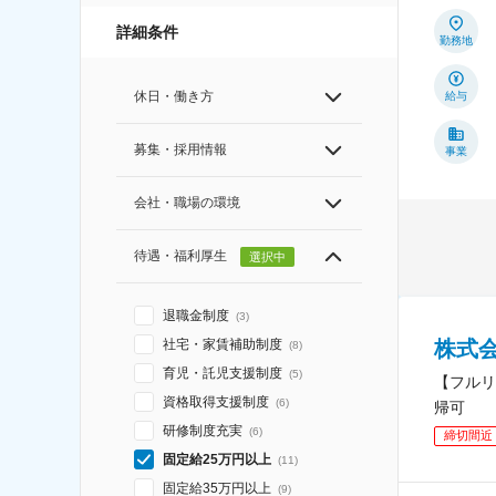
詳細条件
勤務地
休日・働き方
給与
募集・採用情報
事業
会社・職場の環境
待遇・福利厚生
選択中
退職金制度
(
3
)
社宅・家賃補助制度
株式
(
8
)
育児・託児支援制度
(
5
)
【フルリ
資格取得支援制度
(
6
)
帰可
研修制度充実
(
6
)
締切間近
固定給25万円以上
(
11
)
固定給35万円以上
(
9
)