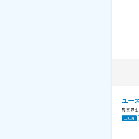
ユー
異業界出
正社員