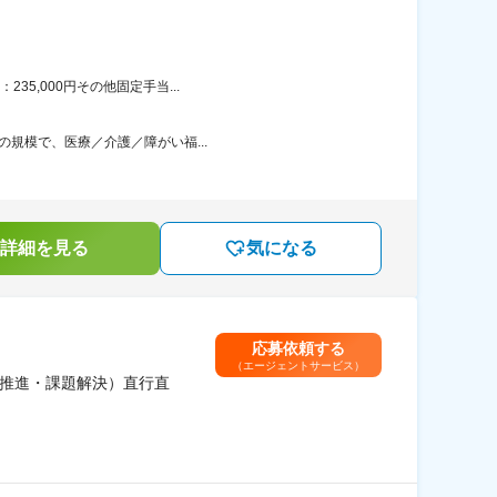
5,000円その他固定手当...
の規模で、医療／介護／障がい福...
詳細を見る
気になる
応募依頼する
（エージェントサービス）
X推進・課題解決）直行直