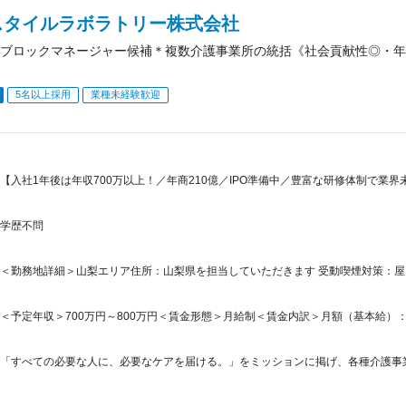
スタイルラボラトリー株式会社
ブロックマネージャー候補＊複数介護事業所の統括《社会貢献性◎・年収
5名以上採用
業種未経験歓迎
【入社1年後は年収700万以上！／年商210億／IPO準備中／豊富な研修体制で業
学歴不問
＜勤務地詳細＞山梨エリア住所：山梨県を担当していただきます 受動喫煙対策：
＜予定年収＞700万円～800万円＜賃金形態＞月給制＜賃金内訳＞月額（基本給）：331,0
「すべての必要な人に、必要なケアを届ける。」をミッションに掲げ、各種介護事業