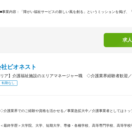
■事業内容：「障がい福祉サービスの新しい風を創る」というミッションを掲げ、「Innovat
求人
会社ビオネスト
リア】介護福祉施設のエリアマネージャー職 ◇介護業界経験者歓迎／
転勤なし
◇介護業界でのご経験や資格を活かせる／事業急拡大中／介護事業者としてはトップ
＜最終学歴＞大学院、大学、短期大学、専修・各種学校、高等専門学校、高等学校