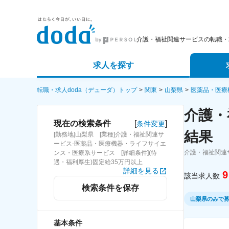
介護・福祉関連サービスの転職・
求人を探す
詳細条件から探す
エージェ
転職・求人doda（デューダ）トップ
関東
山梨県
医薬品・医療
介護・
新着求人から探す
スカウト
[
]
現在の検索条件
条件変更
結果
[勤務地]山梨県 [業種]介護・福祉関連サ
求人特集から探す
パートナ
ービス-医薬品・医療機器・ライフサイエ
介護・福祉関連
ンス・医療系サービス [詳細条件](待
遇・福利厚生)固定給35万円以上
詳細を見る
9
該当求人数
検索条件を保存
山梨県のみで
基本条件