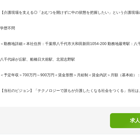
【介護現場を支える◎「おむつを開けずに中の状態を把握したい」という介護現場
学歴不問
＜勤務地詳細＞本社住所：千葉県八千代市大和田新田1054-200 勤務地最寄駅：八
八千代緑が丘駅、船橋日大前駅、北習志野駅
＜予定年収＞700万円～900万円＜賃金形態＞月給制＜賃金内訳＞月額（基本給）：323,6
【当社のビジョン】「テクノロジーで誰もが介護したくなる社会をつくる」当社は、
求人