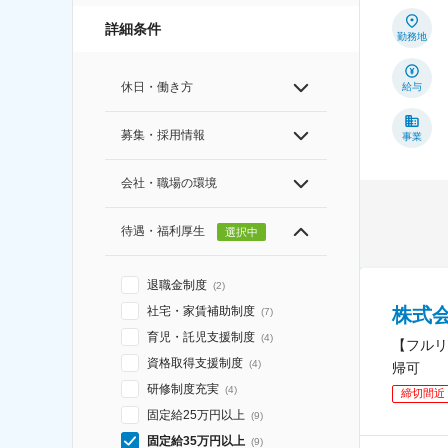
詳細条件
勤務地
休日・働き方
給与
募集・採用情報
事業
会社・職場の環境
待遇・福利厚生
選択中
退職金制度
(
2
)
社宅・家賃補助制度
株式
(
7
)
育児・託児支援制度
(
4
)
【フルリ
資格取得支援制度
(
4
)
帰可
研修制度充実
(
4
)
締切間近
固定給25万円以上
(
9
)
固定給35万円以上
(
9
)