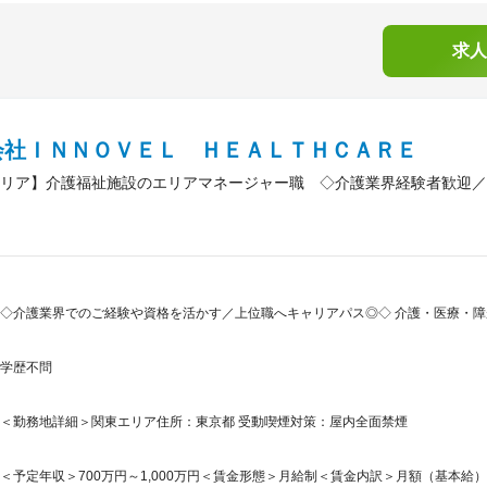
求人
会社ＩＮＮＯＶＥＬ ＨＥＡＬＴＨＣＡＲＥ
リア】介護福祉施設のエリアマネージャー職 ◇介護業界経験者歓迎／
◇介護業界でのご経験や資格を活かす／上位職へキャリアパス◎◇ 介護・医療・
学歴不問
＜勤務地詳細＞関東エリア住所：東京都 受動喫煙対策：屋内全面禁煙
＜予定年収＞700万円～1,000万円＜賃金形態＞月給制＜賃金内訳＞月額（基本給）：23