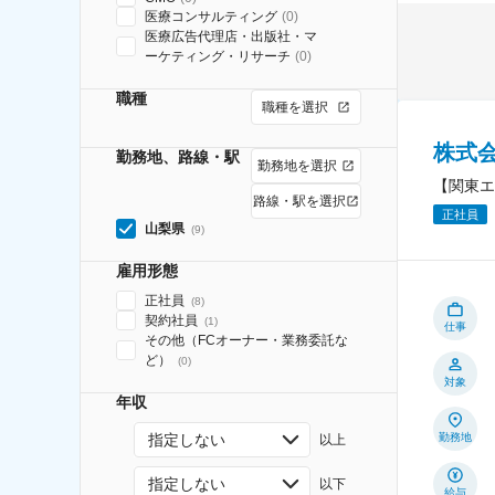
医療コンサルティング
(
0
)
医療広告代理店・出版社・マ
ーケティング・リサーチ
(
0
)
職種
職種を選択
株式
勤務地、路線・駅
勤務地を選択
【関東エ
路線・駅を選択
正社員
山梨県
(
9
)
雇用形態
正社員
(
8
)
契約社員
(
1
)
仕事
その他（FCオーナー・業務委託な
ど）
(
0
)
対象
年収
指定しない
勤務地
以上
指定しない
以下
給与