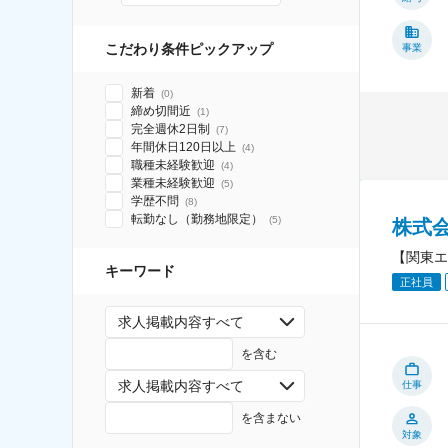
こだわり条件ピックアップ
事業
新着
(
0
)
締め切間近
(
1
)
完全週休2日制
(
7
)
年間休日120日以上
(
4
)
職種未経験歓迎
(
4
)
業種未経験歓迎
(
5
)
学歴不問
(
8
)
転勤なし（勤務地限定）
(
5
)
株式
【関東エ
キーワード
正社員
求人掲載内容すべて
を含む
求人掲載内容すべて
仕事
を含まない
対象