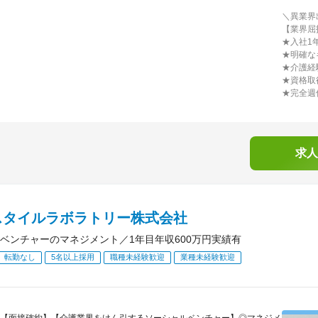
＼異業界
【業界屈
★入社1
★明確な
★介護経
★資格取
★完全週
求人
スタイルラボラトリー株式会社
ベンチャーのマネジメント／1年目年収600万円実績有
転勤なし
5名以上採用
職種未経験歓迎
業種未経験歓迎
【面接確約】【介護業界をけん引するソーシャルベンチャー】◎マネジメ