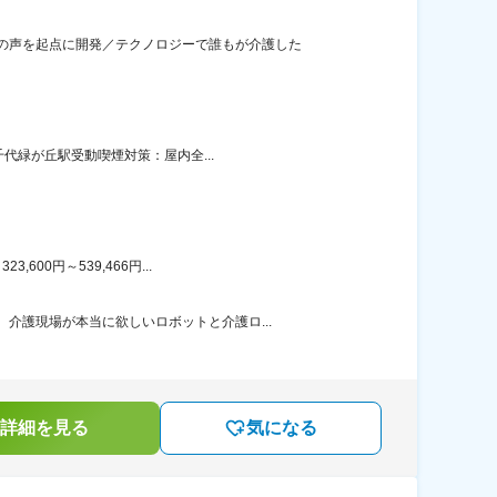
の声を起点に開発／テクノロジーで誰もが介護した
千代緑が丘駅受動喫煙対策：屋内全...
00円～539,466円...
介護現場が本当に欲しいロボットと介護ロ...
詳細を見る
気になる