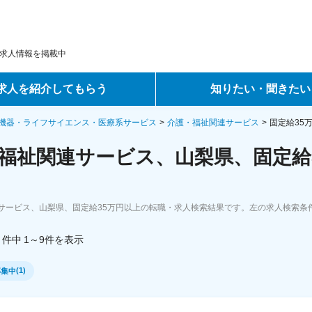
求人情報を掲載中
求人を紹介してもらう
知りたい・聞きたい
ントサービス
転職ノウハウ
機器・ライフサイエンス・医療系サービス
介護・福祉関連サービス
固定給35
福祉関連サービス、山梨県、固定給
サービス
データで見る転職
ーエージェントサービス
コラム・インタビュー
サービス、山梨県、固定給35万円以上の転職・求人検索結果です。左の求人検索条
転職Q&A
件中
1～9
件
を表示
(
1
)
募集中