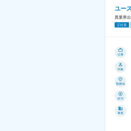
ユー
異業界出
正社員
仕事
対象
勤務地
給与
事業