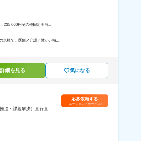
5,000円その他固定手当...
の規模で、医療／介護／障がい福...
詳細を見る
気になる
応募依頼する
（エージェントサービス）
X推進・課題解決）直行直