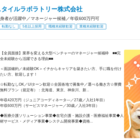
スタイルラボラトリー株式会社
身者が活躍中／マネージャー候補／年収600万円可
転勤なし
5名以上採用
職種未経験歓迎
業種未経験歓迎
【全員面接】業界を変える大型ベンチャーのマネージャー候補枠 ■■完
全未経験から活躍できる理由■■
＜面談確約／未経験OK＞イチからキャリアを築きたい方、手に職を付け
たい方、歓迎します！
☆転勤なしOK／UIターン歓迎☆全国各地で募集中／選べる働き方☆寮費
無料プラン（規定有）：北海道、東京、神奈川、新...
年収420万円（ジュニアコーディネータ―／27歳／入社1年目）
年収600万円（サービスマネージャー／30歳／入社3年目）
◆医療介護ソリューション事業◆在宅介護・施設介護・医療福祉事業◆人
材サービス・メディア事業◆システム開発事業◆資格...