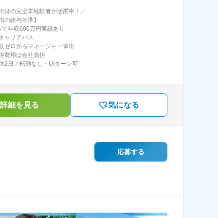
出身の完全未経験者が活躍中！／
指の給与水準】
年で年収600万円実績あり
キャリアパス
験ゼロからマネージャー輩出
得費用は会社負担
休2日／転勤なし・UIターン可
詳細を見る
気になる
応募する