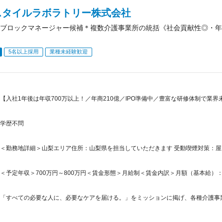
スタイルラボラトリー株式会社
ブロックマネージャー候補＊複数介護事業所の統括《社会貢献性◎・年収
5名以上採用
業種未経験歓迎
【入社1年後は年収700万以上！／年商210億／IPO準備中／豊富な研修体制で業
学歴不問
＜勤務地詳細＞山梨エリア住所：山梨県を担当していただきます 受動喫煙対策：
＜予定年収＞700万円～800万円＜賃金形態＞月給制＜賃金内訳＞月額（基本給）：331,0
「すべての必要な人に、必要なケアを届ける。」をミッションに掲げ、各種介護事業