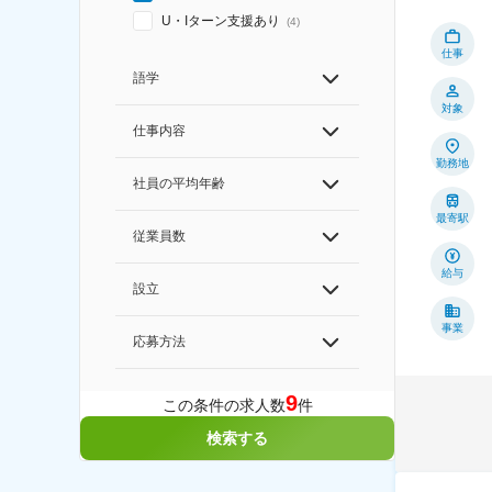
U・Iターン支援あり
(
4
)
仕事
語学
対象
仕事内容
勤務地
社員の平均年齢
最寄駅
従業員数
給与
設立
事業
応募方法
9
この条件の求人数
件
検索する