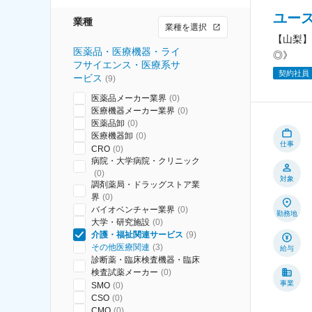
ユー
業種
業種を選択
【山梨】
医薬品・医療機器・ライ
◎》
フサイエンス・医療系サ
契約社員
ービス
(
9
)
医薬品メーカー業界
(
0
)
医療機器メーカー業界
(
0
)
医薬品卸
(
0
)
医療機器卸
(
0
)
仕事
CRO
(
0
)
病院・大学病院・クリニック
(
0
)
対象
調剤薬局・ドラッグストア業
界
(
0
)
バイオベンチャー業界
(
0
)
勤務地
大学・研究施設
(
0
)
介護・福祉関連サービス
(
9
)
その他医療関連
(
3
)
給与
診断薬・臨床検査機器・臨床
検査試薬メーカー
(
0
)
事業
SMO
(
0
)
CSO
(
0
)
CMO
(
0
)