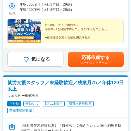
馬高野台駅、南阿佐ケ谷駅、高田馬場駅、綾瀬駅、西国分寺駅、
城県（水戸市）・栃木県（宇都宮市／足利市）・群馬県（前橋
年収535万円（入社3年目／29歳）
調布駅、田無駅、新横浜駅、上大岡駅、二俣川駅、武蔵新城駅、
市）■東海■・愛知県（名古屋市／豊田市／豊橋市／小牧市）・静
年収450万円（入社2年目／26歳）
鷺沼駅、湘南深沢駅、淵野辺駅、南林間駅、南浦和駅、大宮駅(埼
給与
岡県（静岡市／浜松市／沼津市／焼津市／富士市）・岐阜県（岐
玉県)、北上尾駅、本川越駅、鎌ケ谷大仏駅、二俣新町駅、北柏
阜市）・三重県（四日市市）■信越・北陸■・長野県（長野市）・
駅、おゆみ野駅、市川駅、動物公園駅、常陸青柳駅、駅東公園前
山梨県（甲府市）・石川県（金沢市）・富山県（富山市）・福井
2030年、売上850億円へ。
駅、足利駅、前橋大島駅、黄金駅(愛知県)、黒川駅(愛知県)、笠寺
業界No.1を目指す舞台で、次の成長をつかもう。
県（福井市）■関西■・大阪府・兵庫県（神戸市／尼崎市／姫路
駅、本山駅(愛知県)、土橋駅(愛知県)、市役所前駅(愛知県)、岩倉
市）・京都府（京都市）・奈良県（奈良市／天理市）・滋賀県
駅(愛知県)、静岡駅、大岡駅(静岡県)、富士駅、藤枝駅、天竜川
■在宅介護を支える福祉用具を提案
（大津市／彦根市）・和歌山県（和歌山市／田辺市）■中国■・広
■仲間と高め合えるチーム制
駅、細畑駅、中川原駅、安茂里駅、酒折駅、西金沢駅、南富山
■成果・意欲次第で早期キャリアアップ
島県（広島市）・岡山県（岡山市）■四国■・香川県（高松市）■
駅、新福井駅、蒲生四丁目駅、萱島駅、弁天町駅、長田駅(大阪
■フレックス＆年休120日以上
九州■・福岡県（福岡市）
府)、新金岡駅、藤井寺駅、東部市場前駅、南吹田駅、大開駅、立
■20～30代活躍中
応募依頼する
花駅、飾磨駅、竹田駅(京都府)、北山駅(京都府)、上桂駅、前栽
気になる
（エージェントサービス）
駅、尼ケ辻駅、瀬田駅(滋賀県)、ひこね芹川駅、六十谷駅、紀伊新
庄駅、福島町駅、大元駅、沖松島駅、大橋駅(福岡県)、赤羽橋駅、
松原駅(東京都)、栄町駅(東京都)、阿佐ケ谷駅、西早稲田駅、小菅
駅、布田駅、港南中央駅、矢部駅、川越市駅、市川真間駅、本笠
就労支援スタッフ／未経験歓迎／残業月7h／年休120日
寺駅、名古屋大学駅、札木駅、鴫野駅、高鷲駅、新開地駅、西観
以上
音町駅、木太町駅、芝公園駅、荒川車庫前駅、川越駅、東山公園
駅(愛知県)、豊橋公園前駅、上沢駅
ウェルビー株式会社
正社員
転勤なし
5名以上採用
職種未経験歓迎
業種未経験歓迎
【福祉業界未経験歓迎】「自分らしく働きたい」と願う利用者様
の就労・自立サポートを行います。