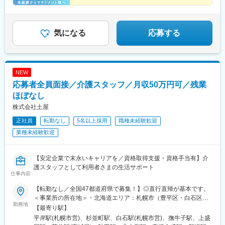
◆30～40代の女性マネジャー多数活躍中
京都】【神奈川県】【新潟県】【三重県】【滋賀県】【沖縄県】
◆会社負担で資格取得可能
での勤務の場合★全国のご希望勤務地へU・Iターン可能・初期費
◆株式上場を目指す急成長ベンチャー
用会社負担等の移住支援あり（規定有）・U・Iターン転勤希望者
気になる
応募する
への1年間の支援あり（規定有）★江戸川・川崎・湘南・川越・香
川・徳島・青森にて新規事業所オープン！
NEW
応募者全員面接／介護スタッフ／月収50万円可／残業
ほぼなし
株式会社土屋
正社員
転勤なし
5名以上採用
職種未経験歓迎
業種未経験歓迎
【安定企業で末永いキャリアを／資格取得支援・資格手当有】介
護スタッフとして利用者さまの生活サポート
仕事内容
【転勤なし／全国47都道府県で募集！】◎直行直帰が基本です。
＜事業所の所在地＞・北海道エリア：札幌市（豊平区・白石区）
勤務地
／函館市・東北エリア：岩手市／仙台市／秋田市／山形市／郡山
【最寄り駅】
市／弘前市・関東エリア：茨城市／栃木市／高崎市／大宮市／習
平岸駅(札幌市営)、杉並町駅、白石駅(札幌市営)、撫牛子駅、上盛