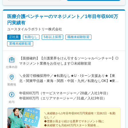
(熊本県)、祇園橋駅、加治屋町駅、鹿児島中央駅、旭橋駅
ジション
医療介護ベンチャーのマネジメント／1年目年収600万
円実績有
ユースタイルラボラトリー株式会社
正社員
転勤なし
5名以上採用
職種未経験歓迎
業種未経験歓迎
【面接確約】【介護業界をけん引するソーシャルベンチャー】◎
マネジメント業務をお任せします◎未経験歓迎
仕事内容
＼全国で積極採用中／★転勤なし★U・Iターン支援あり★【東
北・関東甲信越・東海・関西・中国・九州／転勤なしOK】■東北
勤務地
／北海道、青森、岩手、宮城、山形、福島■関東甲信越／茨城、栃
木、群馬、埼玉、千葉、東京、神奈川、新潟、富山、山梨、長野■
年収600万円（サービスマネージャー／28歳／入社1年目）
東海／岐阜、静岡、愛知、三重■関西／滋賀、京都、大阪、兵庫、
年収800万円（エリアマネージャー／31歳／入社3年目）
奈良、和歌山■中国・四国／岡山、広島、山口、徳島、香川、愛
給与
媛、高知■九州／福岡、佐賀、長崎、熊本、大分、宮崎、鹿児島、
沖縄★【エリア勤務希望・移住希望の方優遇】：サポート制度も
＼未経験から1年目年収600万円実績有！完休2日・転勤
充実していますので、現在のお住まいに関わらずご希望をお知ら
なし！／
◆需要が高まり続ける業界でマネジメント職に
せください！☆『寮費無料プラン』あり（規定有）：下記勤務地
◆未経験でも月給40万円スタート実績有
希望・移住希望の方はお気軽にご相談ください！※【北海道】【東