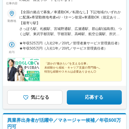
仕事内容
【全国の拠点で募集／車通勤OK／転勤なし】下記地域のいずれか
に配属※希望勤務地考慮※U・Iターン歓迎※車通勤OK（規定あり）
勤務地
■北海道・東北北海道、宮城、福島■関東茨城、栃木、群馬、埼
【最寄り駅】
玉、千葉、東京、神奈川 ■中部新潟、富山、石川、長野、岐阜、
さっぽろ駅、札幌駅、宮城野通駅、広瀬通駅、郡山駅(福島県)、つ
静岡、愛知■近畿三重、滋賀、京都、大阪、兵庫、奈良、和歌山 ■
くば駅、東武宇都宮駅、宇都宮駅、高崎駅、航空公園駅、所沢
中国岡山、広島、山口 ■四国香川、愛媛 ■九州福岡、佐賀、長崎、
駅、新越谷駅、北朝霞駅、川越駅、西川口駅、大宮駅(埼玉県)、草
熊本、大分、宮崎、鹿児島、沖縄＼新規開所予定センター／■R三
★年収525万円（入社2年／20代／管理者兼サービス管理責任者）
加駅、春日部駅、西船橋駅、松戸駅、京成千葉駅、千葉駅、本八
宮／神戸市中央区御幸通6-1-20■津駅前／津市栄町3-142-1■ウェ
★年収505万円（入社1年／20代／サービス管理責任者）
幡駅(総武線)、秋葉原駅、三鷹駅、北千住駅、町田駅、錦糸町駅、
給与
ルとばた／北九州市戸畑区汐井町1-6■那覇／那覇市久茂地2-8-1■
池袋駅、京王八王子駅、渋谷駅、荻窪駅、府中駅(東京都)、蒲田
本八幡／市川市南八幡4-15-15■三田駅前／三田市駅前町1-38■泉
駅、新横浜駅、本厚木駅、藤沢駅、溝の口駅、上大岡駅、戸塚
佐野／大阪府泉佐野市上町3-3-18■佐賀／佐賀市駅前中央1-7-1■つ
「誰かの“働きたい”を支える仕事」
駅、横須賀中央駅、川崎駅、京急川崎駅、平塚駅、向ケ丘遊園
未経験から福祉・キャリア支援の専門職へ。
くば／つくば市吾妻1-10-1■相模大野／相模原市南区相模大野3-
駅、橋本駅(神奈川県)、相模大野駅、横浜駅、新潟駅、電気ビル前
特別な経験やスキルは必要ありません◎
19-13■新横浜西口／横浜市神奈川区鶴屋町2-2-17■宮崎橘通／宮
駅、北鉄金沢駅、松本駅、長野駅、名鉄岐阜駅、静岡駅、新浜松
崎市橘通東4-1-2※いずれも開所予定となります。◎受動喫煙対策
◇月給25万円～＋賞与年2回
駅、浜北駅、沼津駅、名鉄名古屋駅、名古屋駅、今池駅(愛知県)、
◇家族手当・住宅手当あり
あり
金山駅(愛知県)、東岡崎駅、あすなろう四日市駅、津駅、島ノ関
◇年休120日以上＆残業月7hで働きやすさも
駅、四条駅(京都市営)、烏丸駅、京都河原町駅、西院駅(阪急線)、
桃山御陵前駅、烏丸御池駅、大阪阿部野橋駅、大阪駅、新大阪
気になる
応募する
駅、淡路駅、文の里駅、枚方市駅、大阪城北詰駅、堺筋本町駅、
泉佐野駅、三宮・花時計前駅、尼崎駅(東海道本線)、姫路駅、西宮
北口駅、三田駅(兵庫県)、神戸三宮駅(阪神)、奈良駅、近鉄奈良
駅、新王寺駅、和歌山市駅、岡山駅前駅、倉敷市駅、横川一丁目
異業界出身者が活躍中／マネージャー候補／年収600万
駅、稲荷町駅(広島県)、広島駅、福山駅、呉駅、銀山町駅、西条駅
円可
(広島県)、下関駅、高松築港駅、松山市駅、天神駅、博多駅、小倉