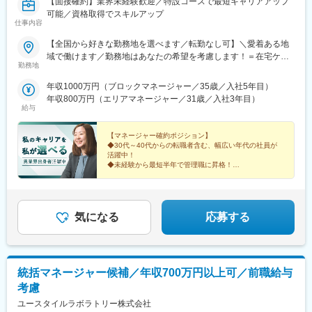
【面接確約】業界未経験歓迎／特設コースで最短キャリアアップ
可能／資格取得でスキルアップ
仕事内容
【全国から好きな勤務地を選べます／転勤なし可】＼愛着ある地
域で働けます／勤務地はあなたの希望を考慮します！＝在宅ケア
勤務地
事業＝【1／全国マネージャーコース】☆早期キャリアアップした
い方に最適なポジション☆引越し手当支給・家賃無料の借り上げ
年収1000万円（ブロックマネージャー／35歳／入社5年目）
社宅提供◆全国募集◆四国・東北・関西・岐阜・長野で強化募集
年収800万円（エリアマネージャー／31歳／入社3年目）
中◆入社半年は東京・神奈川・埼玉⇒養成期間後の勤務地は現在
給与
お住まいの地域又はジェネラルマネージャーと相談の上決定《養
成期間中の勤務地》東京、神奈川、埼玉※所在地はHP記載【2／地
【マネージャー確約ポジション】
元マネージャーコース】☆地元採用・転勤なしOK☆別事業へのキ
◆30代～40代からの転職者含む、幅広い年代の社員が
活躍中！
ャリアチェンジによる昇格可能◆勤務地はページ下部『勤務地一
◆未経験から最短半年で管理職に昇格！
覧』を参照ください└湘南・川越・香川・川崎・江戸川・徳島・
青森・多摩川に新規オープン！＝施設ケア事業＝【転勤なしOK／
これからのキャリアに迷いがある方。
下記エリアの希望勤務地で勤務】■北海道・東北／北海道、宮城■
これまでの経験を新しい領域で活かしたい方。
そんなあなたを、私たちは歓迎します。
関東／茨城、栃木、群馬、埼玉、東京、神奈川■甲信越・北陸／新
気になる
応募する
潟■関西／兵庫■東海／静岡、愛知■中国・四国／岡山、広島■九
州・沖縄／福岡、佐賀☆養成期間は最寄り施設勤務
統括マネージャー候補／年収700万円以上可／前職給与
考慮
ユースタイルラボラトリー株式会社