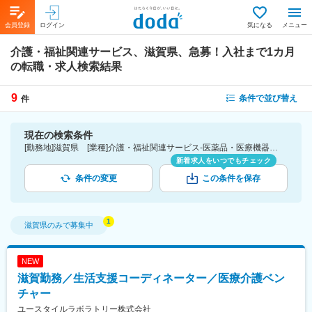
会員登録
ログイン
気になる
メニュー
介護・福祉関連サービス、滋賀県、急募！入社まで1カ月
の転職・求人検索結果
9
条件で並び替え
件
現在の検索条件
[勤務地]滋賀県 [業種]介護・福祉関連サービス-医薬品・医療機器・ライフサイエンス・医療系サービス [詳細条件](募集・採用情報)急募！入社まで1カ月
新着求人をいつでもチェック
条件の変更
この条件を保存
滋賀県
のみで募集中
NEW
滋賀勤務／生活支援コーディネーター／医療介護ベン
チャー
ユースタイルラボラトリー株式会社