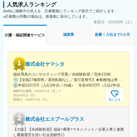
人気求人ランキング
dodaに掲載中の求人を、応募数順にランキング形式でご紹介します。
※応募数が同数の場合は、新着順に表示しています。
更新日：
2026/8/8（土）
滋賀県
急募！入社まで1カ月
介護・福祉関連サービス
株式会社ヤマシタ
福祉用具のコンサルティング営業／未経験歓迎／完休2日制
【全国27都府県／原則転勤なし／直行直帰可】★勤務地は希望を考慮★拠点により車通勤OK※充足状況により、ご希望の勤務地での募集が終了している場合があります。※転居を伴う転勤の有無は、半年ごとに希望を伺い、選択いただけます。■東北■・宮城県（仙台市）■関東■・東京都（東京23区など）・神奈川県（横浜市など）・埼玉県（さいたま市など）・千葉県（千葉市など）・茨城県（水戸市）・栃木県（宇都宮市／足利市）・群馬県（前橋市）■東海■・愛知県（名古屋市／豊田市／豊橋市／小牧市）・静岡県（静岡市／浜松市／沼津市／焼津市／富士市）・岐阜県（岐阜市）・三重県（四日市市）■信越・北陸■・長野県（長野市）・山梨県（甲府市）・石川県（金沢市）・富山県（富山市）・福井県（福井市）■関西■・大阪府・兵庫県（神戸市／尼崎市／姫路市）・京都府（京都市）・奈良県（奈良市／天理市）・滋賀県（大津市／彦根市）・和歌山県（和歌山市／田辺市）■中国■・広島県（広島市）・岡山県（岡山市）■四国■・香川県（高松市）■九州■・福岡県（福岡市）
年収535万円（入社3年目／29歳） 年収450万円（入社2年目／26歳）
掲載予定期間：
2026/7/13（月）
〜
2026/9/13（日）
気になる
更新日：
2026/7/13（月）
株式会社エスプールプラス
【大阪】【未経験歓迎】福祉×農業×マネジメント／企業人事と連携
し農園運営を担い社会貢献性◎