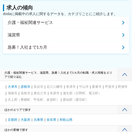
求人の傾向
dodaに掲載中の求人に関するデータを、カテゴリごとにご紹介します。
介護・福祉関連サービス
滋賀県
急募！入社まで1カ月
介護・福祉関連サービス、滋賀県、急募！入社まで1カ月の転職・求人情報をエリ
アで絞り込む
大津市
彦根市
長浜市
近江八幡市
草津市
守山市
栗東市
甲賀市
野洲市
湖南市
高島市
東近江市
米原市
蒲生郡（日野町、竜王町）
犬上郡（豊郷町、甲良町、多賀町）
愛知郡（愛荘町）
ほかのエリアで探す
京都府
大阪府
兵庫県
奈良県
和歌山県
ほかの業種で探す