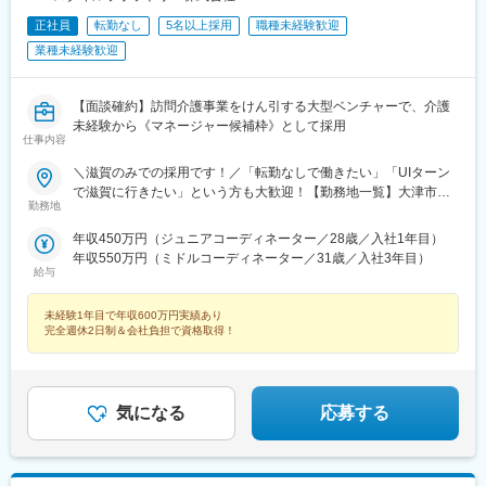
正社員
転勤なし
5名以上採用
職種未経験歓迎
業種未経験歓迎
【面談確約】訪問介護事業をけん引する大型ベンチャーで、介護
未経験から《マネージャー候補枠》として採用
仕事内容
＼滋賀のみでの採用です！／「転勤なしで働きたい」「UIターン
で滋賀に行きたい」という方も大歓迎！【勤務地一覧】大津市、
勤務地
彦根市、長浜市、近江八幡市、草津市、守山市、栗東市、甲賀
市、野洲市、湖南市、高島市、東近江市、米原市、日野町、竜王
年収450万円（ジュニアコーディネーター／28歳／入社1年目）
町、愛荘町、豊郷町、甲良町、多賀町※希望勤務地を踏まえて配属
年収550万円（ミドルコーディネーター／31歳／入社3年目）
決定します※受動喫煙対策あり＝＝＝☆将来的に全国のご希望勤務
給与
地へUIターン可能・初期費用会社負担等の移住支援あり（規定
有）・UIターン転勤希望者への年間の支援あり（規定有）☆マイ
未経験1年目で年収600万円実績あり
カー通勤手当あり（1回200円）
完全週休2日制＆会社負担で資格取得！
気になる
応募する