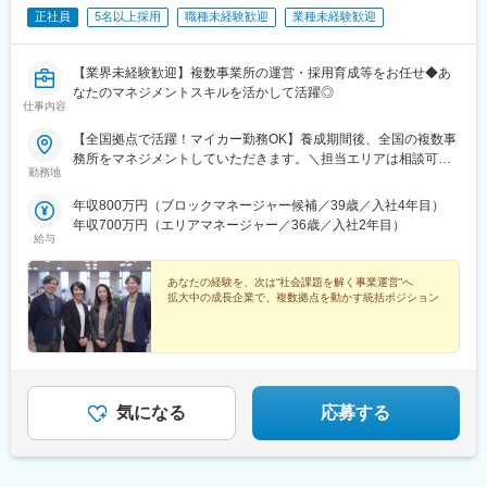
正社員
5名以上採用
職種未経験歓迎
業種未経験歓迎
【業界未経験歓迎】複数事業所の運営・採用育成等をお任せ◆あ
なたのマネジメントスキルを活かして活躍◎
仕事内容
【全国拠点で活躍！マイカー勤務OK】養成期間後、全国の複数事
務所をマネジメントしていただきます。＼担当エリアは相談可
勤務地
能！／近隣エリアまたは全国から好きなエリアを相談できます！
《養成期間中の勤務地》現在は東京、横浜、埼玉、福岡の事業所
年収800万円（ブロックマネージャー候補／39歳／入社4年目）
で行っていますが、ご希望に合わせて、お住まいのエリアで行う
年収700万円（エリアマネージャー／36歳／入社2年目）
ことも可能です。また社宅の利用もできますので、ご面接時にお
給与
気軽にご相談ください。《養成期間後の勤務地》全国47都道府県
が対象※現在お住まいの地域又はジェネラルマネージャーと相談の
あなたの経験を、次は“社会課題を解く事業運営”へ
上決定《配属事業部について》障害福祉事業では「重度訪問介
拡大中の成長企業で、複数拠点を動かす統括ポジション
護」と「グループホーム」、高齢者事業では「訪問介護事業」を
展開しています。配属に関しては、適性や条件等に応じて、配属
の事業部を決定。あなたの適性や能力を活かせる適切な部署でご
活躍いただきます。※入社後のキャリアチェンジも可能です。気に
なる点はご相談ください。☆引越し手当支給・借り上げ社宅提供
気になる
応募する
あり（無料）