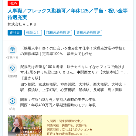
NEW
人事職／フレックス勤務可／年休125／手当・祝い金等
待遇充実
株式会社ＡＬＫＵ
正社員
転勤なし
職種未経験歓迎
業種未経験歓迎
〈採用人事〉多くの出会いを生み出す仕事！求職者対応や学校と
の関係構築｜定着率100％｜裁量大でお任せ
仕事内容
配属先は希望を100％考慮！駅チカのキレイなオフィスで働けま
す♪転居を伴う転勤はありません。◆関西エリア【大阪本社】〒
勤務地
550-0013大阪府大阪市西区新町1-5-7四ツ橋ビルディング601〈ア
【最寄り駅】
クセス〉・大阪メトロ四つ橋線「四ツ橋駅」徒歩2分・大阪メトロ
四ツ橋駅、京成船橋駅、神奈川駅、大津駅、西大橋駅、大神宮下
御堂筋線「心斎橋駅」徒歩4分・大阪メトロ長堀鶴見緑地線 「西
駅、横浜駅、上栄町駅、心斎橋駅、船橋駅、反町駅、島ノ関駅
大橋駅」徒歩3分・大阪メトロ四つ橋線「本町駅」徒歩9分【滋賀
支社】〒520-0051滋賀県大津市梅林1-3-10〈アクセス〉・JR琵琶
関東：年収430万円／早期活躍時のモデル年収
湖線・湖西線「大津駅」徒歩2分・京阪石山坂本線「島ノ関駅」徒
関西：年収400万円／早期活躍時のモデル年収
給与
歩10分◆関東エリア【千葉支社】〒273-0005千葉県船橋市本町3-
32-31SKビル弐番館101号室〈アクセス〉・京成本線「京成船橋
駅」徒歩5分・JR総武線「船橋駅」徒歩7分【横浜支社】〒221-
＼関西・関東採用強化中／
関西現在：男性2名、女性4名
0056横浜市神奈川区金港町6-3横浜金港町ビル201〈アクセス〉・
関東現在：立ち上げポジション★
各線「横浜駅」きた東口Aより徒歩5分・京急本線「神奈川駅」よ
直近１年の定着率は100％！