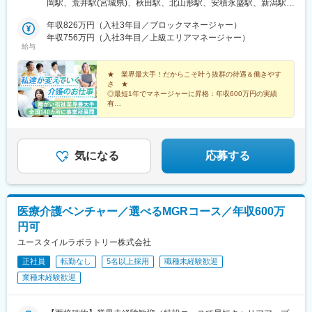
志野市／板橋区／多摩市／相模原市／藤沢市／甲府市・東海エリ
岡駅、荒井駅(宮城県)、秋田駅、北山形駅、安積永盛駅、新潟駅、
ア：静岡市／岡崎市／岐阜市／四日市市／名古屋市・北信越エリ
水戸駅、小山駅、高崎駅、大宮駅(埼玉県)、京成津田沼駅、志村坂
ア：新潟市／富山市／金沢市／福井市／長野市・関西エリア：大
年収826万円（入社3年目／ブロックマネージャー）
上駅、多摩センター駅、相模原駅、藤沢駅、国母駅、市役所前駅
阪市／宇治市／西宮市／奈良市／大津市／和歌山市／新宮市・中
年収756万円（入社3年目／上級エリアマネージャー）
(長野県)、県庁前駅(富山県)、上諸江駅、八ツ島駅、岐阜駅、静岡
給与
四国エリア：鳥取市／松江市／岡山市／福山市／広島市／下関市
駅、東岡崎駅、新瑞橋駅、中川原駅、瀬田駅(滋賀県)、宇治駅(奈
／徳島市／高松市／松山市／高知市・九州エリア：福岡市／糟屋
良線)、天満橋駅、西宮駅、奈良駅、六十谷駅、新宮駅、鳥取駅、
郡粕屋町／北九州市／久留米市／佐賀市／長崎市／熊本市／大分
★ 業界最大手！だからこそ叶う抜群の待遇＆働きやす
松江駅、備前西市駅、東福山駅、比治山橋駅、幡生駅、阿波富田
さ ★
市／宮崎市／鹿児島市／沖縄市※受動喫煙防止対策：敷地内禁煙※
駅、元山駅(香川県)、道後公園駅、知寄町二丁目駅、吉塚駅、柚須
◎最短1年でマネージャーに昇格：年収600万円の実績
駐車場あり！車、バイク、自転車などの通勤OK ※地域による※担
駅、木屋瀬駅、西鉄久留米駅、佐賀駅、茂里町駅、健軍町駅、大
有
当するご利用者のご自宅へ訪問していただきます。※ご希望をお伺
◎マネージャーへ昇格後は月給45万円以上可
分駅、宮崎駅、天文館通駅、古島駅、南平岸駅、新津田沼駅、志
◎残業ほぼなし／直行直帰OK！
いし、通いやすい範囲を考慮の上で訪問先を決定いたします！
村三丁目駅、権堂駅、新富町駅(富山県)、妙音通駅、谷町四丁目
駅、西宮駅(ＪＲ線)、新大宮駅、南区役所前駅、道後温泉駅、馬出
九大病院前駅、新木屋瀬駅、スタジアムシティノース駅、いづろ
気になる
応募する
通駅、長野駅、丸の内駅(富山県)、呼続駅、市役所前駅(広島県)、
浦上駅、甲東中学校前駅
医療介護ベンチャー／選べるMGRコース／年収600万
円可
ユースタイルラボラトリー株式会社
正社員
転勤なし
5名以上採用
職種未経験歓迎
業種未経験歓迎