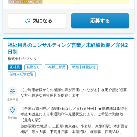
り徒歩約7分
全員が裁量をもって
自分らしく働ける環境です！
定時ピタッ。
急成長企業で
気になる
応募する
プライベートも大切にできる
採用人事をお任せします！
福祉用具のコンサルティング営業／未経験歓迎／完休2
日制
株式会社ヤマシタ
正社員
転勤なし
5名以上採用
職種未経験歓迎
業種未経験歓迎
【ご利用者様からの感謝の声が評価につながる】在宅介護が必要
な方へ最適な福祉用具を提案します
仕事内容
【全国27都府県／原則転勤なし／直行直帰可】★勤務地は希望を
考慮★拠点により車通勤OK※充足状況により、ご希望の勤務地で
勤務地
の募集が終了している場合があります。※転居を伴う転勤の有無
【最寄り駅】
は、半年ごとに希望を伺い、選択いただけます。■東北■・宮城県
薬師堂駅(宮城県)、三田駅(東京都)、小岩駅、東陽町駅、本所吾妻
（仙台市）■関東■・東京都（東京23区など）・神奈川県（横浜市
橋駅、等々力駅、下高井戸駅、本蓮沼駅、梶原駅、西馬込駅、練
など）・埼玉県（さいたま市など）・千葉県（千葉市など）・茨