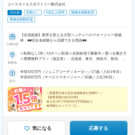
駅(福岡県)、黒崎駅、西鉄久留米駅、戸畑駅、佐賀駅、八千代町
ユースタイルラボラトリー株式会社
駅、水道町駅、新水前寺駅前駅、熊本駅前駅、古国府駅、宮崎
正社員
転勤なし
5名以上採用
職種未経験歓迎
駅、高見橋駅、県庁前駅(沖縄県)、大通駅、榴ケ岡駅、あおば通
業種未経験歓迎
駅、南越谷駅、朝霞台駅、本川越駅、八木崎駅、京成西船駅、本
八幡駅(都営線)、岩本町駅、八王子駅、府中本町駅、京急蒲田駅、
桜木町駅、石上駅、武蔵溝ノ口駅、登戸駅、神奈川駅、地鉄ビル
【全員面接】業界を変える大型ベンチャーのマネージャー候補
前駅、西松本駅、市役所前駅(長野県)、岐阜駅、新静岡駅、浜松
枠 ■■完全未経験から活躍できる理由■■
駅、近鉄名古屋駅、千種駅、東別院駅、近鉄四日市駅、大津駅、
仕事内容
祇園四条駅、西院駅(京福線)、伏見桃山駅、丸太町駅(京都市営)、
天王寺駅前駅、福島駅(大阪環状線)、西中島南方駅、ＪＲ淡路駅、
☆転勤なしOK／UIターン歓迎☆全国各地で募集中／選べる働き方
昭和町駅(大阪府)、枚方公園駅、大阪ビジネスパーク駅、本町駅、
☆寮費無料プラン（規定有）：北海道、東京、神奈川、新潟、三
勤務地
貿易センター駅、神戸三宮駅(阪急・神戸高速)、山陽姫路駅、阪神
重、滋賀、沖縄☆マイカー通勤手当有【1／地元マネージャーコー
国道駅、三田本町駅、三宮駅(神戸新交通)、王寺駅、岡山駅、倉敷
ス】◇地元採用・転勤なし可■東北／北海道、青森、岩手、宮城、
年収420万円（ジュニアコーディネータ―／27歳／入社1年目）
駅、横川駅、的場町駅、高松駅(香川県)、西鉄福岡駅、祇園駅(福
山形、福島■関東甲信越／茨城、栃木、群馬、埼玉、千葉、東京、
年収600万円（サービスマネージャー／30歳／入社3年目）
岡県)、平和通駅、黒崎駅前駅、長崎駅前駅、通町筋駅、新水前寺
神奈川、新潟、富山、山梨、長野■東海／岐阜、静岡、愛知、三重
給与
駅、熊本駅、鹿児島中央駅前駅、美栄橋駅、西４丁目駅、北１２
■関西／滋賀、京都、大阪、兵庫、奈良、和歌山■中国・四国／岡
条駅、仙台駅、仙台駅(地下鉄)、川越市駅、新千葉駅、栄町駅(千
山、広島、山口、徳島、香川、愛媛、高知■九州／福岡、佐賀、長
＼異業界出身の完全未経験者が活躍中！／
葉県)、京成八幡駅、末広町駅(東京都)、府中競馬正門前駅、馬車
崎、熊本、大分、宮崎、鹿児島、沖縄☆江戸川・川崎・湘南・川
【業界屈指の給与水準】
道駅、梶が谷駅、反町駅、電鉄富山駅・エスタ前駅、北松本駅、
★入社1年で年収600万円実績あり
越・香川・徳島・青森・多摩川にて新規オープン★別事業へのキ
★明確なキャリアパス
日吉町駅、第一通り駅、太閤通駅、車道駅、四日市駅、びわ湖浜
ャリアチェンジによる昇格可能☆ページ下部「勤務地の一例」も
★介護経験ゼロからマネージャー輩出
大津駅、大宮駅(京都府)、清水五条駅、西大路三条駅、桃山駅、阿
ご参照ください【2／全国マネージャーコース】◆全国募集／引越
★資格取得費用は会社負担
倍野駅(地下鉄)、西梅田駅、南方駅(大阪府)、美章園駅、京橋駅(大
し手当・社宅◆入社半年の養成期間中は東京・神奈川・埼玉／所
★完全週休2日／転勤なし・UIターン可
阪府)、長堀橋駅、西川緑道公園駅、横川駅(広島県)、猿猴橋町
在地はHP参照⇒養成期間後の勤務地は現在お住まいの地域又はジ
気になる
応募する
駅、片原町駅(香川県)、市役所前駅(愛媛県)、中洲川端駅、天神南
ェネラルマネージャーと相談の上決定◆引越し手当支給・家賃無
駅、西黒崎駅、旦過駅、長崎駅(長崎県)、九品寺交差点駅、国府駅
料の借り上げ社宅提供☆早期キャリアアップしたい方に最適なポ