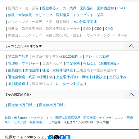
医薬品メーカー業界
医療機器メーカー業界
医薬品卸
医療機器卸
CRO
病院・大学病院・クリニック
調剤薬局・ドラッグストア業界
バイオベンチャー業界
大学・研究施設
その他医療関連
診断薬・臨床検査機器・臨床検査試薬メーカー
SMO
CSO
CMO
医療コンサルティング
医療広告代理店・出版社・マーケティング・リサーチ
ほかのこだわり条件で探す
第二新卒歓迎
外資系企業
年間休日120日以上
フレックス勤務
管理職・マネジャー
英語を活かす
学歴不問
転勤なし（勤務地限定）
服装自由
女性活躍
社宅・家賃補助制度
上場企業
中国語を活かす
退職金制度
残業20時間未満
完全週休2日制
職種未経験歓迎
土日祝休み
原則定時退社
海外出張あり
U・Iターン支援あり
ほかの固定給で探す
固定給25万円以上
固定給35万円以上
転職・求人doda（デューダ）トップ
関西
滋賀県
医薬品・医療機器・ライフサイエンス・医療
系サービス
介護・福祉関連サービス
急募！入社まで1カ月の転職・求人情報
転職サイト dodaをシェア