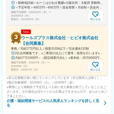
＜勤務地詳細＞わーくはぴねす農園※大阪住所：大阪府 受動喫煙対策：敷地内全面禁煙変更の範囲：会社の定める事業所
＜予定年収＞400万円～600万円＜賃金形態＞月給制＜賃金内訳＞月額（基本給）：280,000円～420,000円＜月給＞280,000円～420,000円＜昇給有無＞有＜残業手当＞有＜給与補足＞※予定年収はあくまでも目安の金額であり、選考を通じて上下する可能性があります。■昇給：年2回（8月・2月）■賞与：年2回（7月・12月）賃金はあくまでも目安の金額であり、選考を通じて上下する可能性があります。月給(月額)は固定手当を含めた表記です。
掲載予定期間：
2026/6/25（木）
〜
2026/9/23（水）
気になる
更新日：
2026/6/25（木）
New
ウールズプラス株式会社・ヒビオ株式会社
【合同募集】
事務／月給27万円以上／残業月20h以下／完全週休2日制
2社合同募集です。※ご希望の法人にて選考・採用を行います※配属先については、入社された法人内でご希望を考慮の上決定します大阪府大阪市北区西天満2-10-2 幸田ビル5階※ウールズプラス株式会社、ヒビオ株式会社ともに上記住所での勤務となります※オフィス内禁煙＜各社共通＞
月給27万1000円～（固定残業代含む）※基本給：26万6000円～※固定残業代は、時間外労働の有無に関わらず月2.45時間分を、一律5000円支給※上記を超える時間外労働分は追加で支給＜各社共通＞
掲載予定期間：
2026/7/6（月）
〜
2026/9/6（日）
気になる
更新日：
2026/7/6（月）
※求人応募数の多い順にランキングしています（非公開求人は除く）。
※集計対象期間：2026/8/1（土）～2026/8/7（金）
※事情により掲載終了予定日よりも前に求人募集が終了していることもご
ざいます。その場合は当サイトから応募はできませんので、あらかじめご
了承ください。
介護・福祉関連サービス
の人気求人ランキングを詳しく見
る